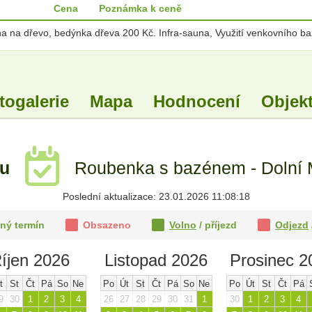
Cena
Poznámka k ceně
na dřevo, bedýnka dřeva 200 Kč. Infra-sauna, Využití venkovního bazé
togalerie
Mapa
Hodnocení
Objekt
tu
Roubenka s bazénem - Dolní M
Poslední aktualizace: 23.01.2026 11:08:18
ný termín
Obsazeno
Volno
/ příjezd
Odjezd
íjen 2026
Listopad 2026
Prosinec 2
t
St
Čt
Pá
So
Ne
Po
Út
St
Čt
Pá
So
Ne
Po
Út
St
Čt
Pá
9
30
1
2
3
4
26
27
28
29
30
31
1
30
1
2
3
4