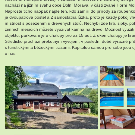
nachází na jižním svahu obce Dolní Morava, v části zvané Horní Mora
Naprosté ticho naopak najde ten, kdo zamíří do přírody za roubenko
je dvoupatrová postel a 2 samostatná lůžka, proto je každý pokoj vho
místnost s posezením u dřevěných stolů. Nechybí zde krb, šipky, pok
zimních měsících můžete využívat kamna na dřevo. Možnost využití i
objektu, parkování je u chalupy pro až 15 aut. Z oken chalupy je kr
Středisko prochází překotným vývojem, v poslední době výrazně přiby
s turistickými a běžeckými trasami. Kapitolou samou pro sebe jsou cy
u nás.
.