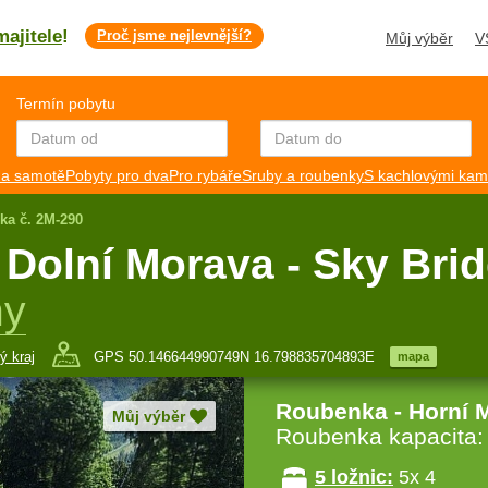
majitele
!
Proč jsme nejlevnější?
Můj výběr
V
Termín pobytu
a samotě
Pobyty pro dva
Pro rybáře
Sruby a roubenky
S kachlovými ka
ka č. 2M-290
Dolní Morava - Sky Bri
hy
ý kraj
GPS 50.146644990749N 16.798835704893E
mapa
Roubenka - Horní 
Můj výběr
Roubenka kapacita
5 ložnic:
5x 4