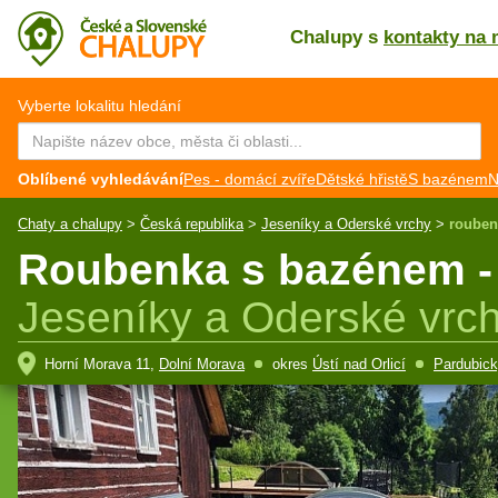
Chalupy s
kontakty na 
CZ
EN
Vyberte lokalitu hledání
Oblíbené vyhledávání
Pes - domácí zvíře
Dětské hřistě
S bazénem
N
Chaty a chalupy
>
Česká republika
>
Jeseníky a Oderské vrchy
>
rouben
Roubenka s bazénem - 
Jeseníky a Oderské vrc
Horní Morava 11,
Dolní Morava
okres
Ústí nad Orlicí
Pardubick