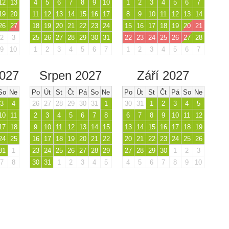
12
13
4
5
6
7
8
9
10
1
2
3
4
5
6
7
19
20
11
12
13
14
15
16
17
8
9
10
11
12
13
14
26
27
18
19
20
21
22
23
24
15
16
17
18
19
20
21
2
3
25
26
27
28
29
30
31
22
23
24
25
26
27
28
9
10
1
2
3
4
5
6
7
1
2
3
4
5
6
7
2027
Srpen 2027
Září 2027
So
Ne
Po
Út
St
Čt
Pá
So
Ne
Po
Út
St
Čt
Pá
So
Ne
3
4
26
27
28
29
30
31
1
30
31
1
2
3
4
5
10
11
2
3
4
5
6
7
8
6
7
8
9
10
11
12
17
18
9
10
11
12
13
14
15
13
14
15
16
17
18
19
24
25
16
17
18
19
20
21
22
20
21
22
23
24
25
26
31
1
23
24
25
26
27
28
29
27
28
29
30
1
2
3
7
8
30
31
1
2
3
4
5
4
5
6
7
8
9
10