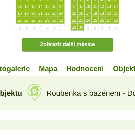
11
12
13
14
15
16
17
8
9
10
11
12
13
14
18
19
20
21
22
23
24
15
16
17
18
19
20
21
25
26
27
28
29
30
31
22
23
24
25
26
27
28
1
2
3
4
5
6
7
29
30
1
2
3
4
5
Zobrazit další měsíce
togalerie
Mapa
Hodnocení
Objekt
objektu
Roubenka s bazénem - Dol