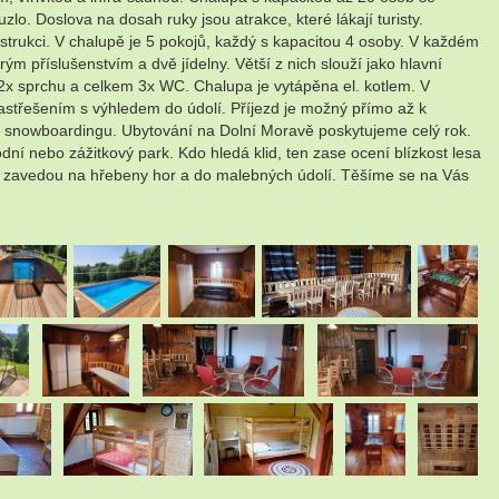
o. Doslova na dosah ruky jsou atrakce, které lákají turisty.
strukci. V chalupě je 5 pokojů, každý s kapacitou 4 osoby. V každém
m příslušenstvím a dvě jídelny. Větší z nich slouží jako hlavní
e 2x sprchu a celkem 3x WC. Chalupa je vytápěna el. kotlem. V
astřešením s výhledem do údolí. Příjezd je možný přímo až k
ní a snowboardingu. Ubytování na Dolní Moravě poskytujeme celý rok.
ní nebo zážitkový park. Kdo hledá klid, ten zase ocení blízkost lesa
ré je zavedou na hřebeny hor a do malebných údolí. Těšíme se na Vás
.
.
.
.
.
.
.