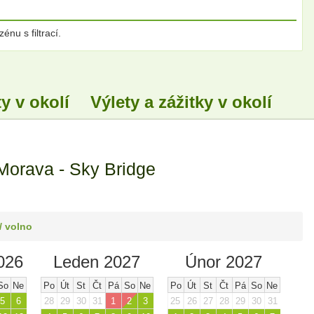
nu s filtrací.
y v okolí
Výlety a zážitky v okolí
orava - Sky Bridge
/ volno
026
Leden 2027
Únor 2027
So
Ne
Po
Út
St
Čt
Pá
So
Ne
Po
Út
St
Čt
Pá
So
Ne
5
6
28
29
30
31
1
2
3
25
26
27
28
29
30
31