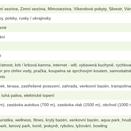
ní sezóna, Zimní sezóna, Mimosezóna, Víkendové pobyty, Silvestr, Vá
y, polsky, rusky / ukrajinsky
lené
ání
é
stnost, krb / krbová kamna, internet - wifi, vybavená kuchyně, rychlov
ler pro ohřev vody, pračka, koupelna se sprchovým koutem, samostatné w
enis
ek, terasa, zastřešené posezení, zahrada, venkovní bazén, trampolína, o
tuhá paliva, elektrické topení
m), zastávka autobus (700 m), zastávka vlak (1500 m), obchod (1000 m)
oturistika, wellness, fitnes, krytý bazén, venkovní bazén, aqua park, houbař
ark, lanový park, koně, jeskyně, rybolov, lyžování, bowling