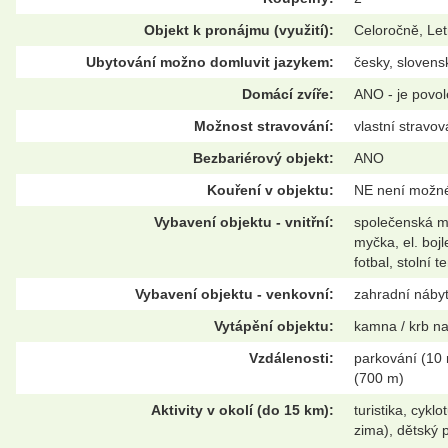
Objekt k pronájmu (využití):
Celoročně, Let
Ubytování možno domluvit jazykem:
česky, slovensk
Domácí zvíře:
ANO - je povo
Možnost stravování:
vlastní stravov
Bezbariérový objekt:
ANO
Kouření v objektu:
NE není možn
Vybavení objektu - vnitřní:
společenská mí
myčka, el. boj
fotbal, stolní t
Vybavení objektu - venkovní:
zahradní nábyt
Vytápění objektu:
kamna / krb na 
Vzdálenosti:
parkování (10 
(700 m)
Aktivity v okolí (do 15 km):
turistika, cykl
zima), dětský p