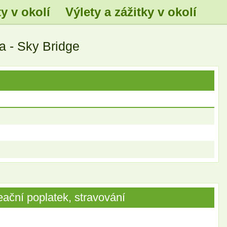
y v okolí
Výlety a zážitky v okolí
.
.
.
.
 - Sky Bridge
.
.
.
.
ační poplatek, stravování