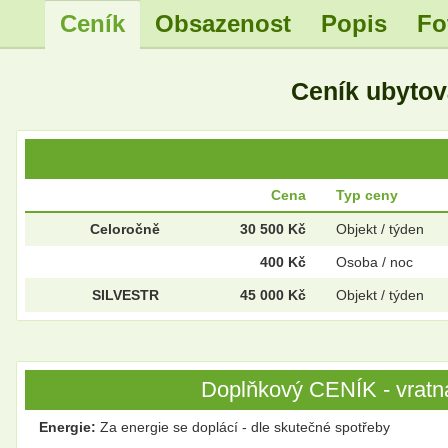
Ceník
Obsazenost
Popis
Fo
Ceník ubyto
Cena
Typ ceny
Celoročně
30 500 Kč
Objekt / týden
400 Kč
Osoba / noc
SILVESTR
45 000 Kč
Objekt / týden
Doplňkový CENÍK - vratná
Energie:
Za energie se doplácí - dle skutečné spotřeby