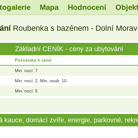
togalerie
Mapa
Hodnocení
Objekt
.
.
.
.
vání
Roubenka s bazénem - Dolní Morava
.
.
.
.
Základní CENÍK - ceny za ubytování
Poznámka k ceně
Min. nocí: 7
Min. nocí: 2, Min. osob: 10
Min. nocí: 5
 kauce, domácí zvíře, energie, parkovné, rekre