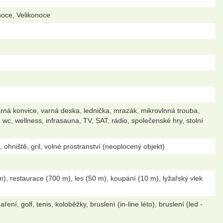
noce, Velikonoce
arná konvice, varná deska, lednička, mrazák, mikrovlnná trouba,
c, wellness, infrasauna, TV, SAT, rádio, společenské hry, stolní
hniště, gril, volné prostranství (neoplocený objekt)
, restaurace (700 m), les (50 m), koupání (10 m), lyžařský vlek
ení, golf, tenis, koloběžky, bruslení (in-line léto), bruslení (led -