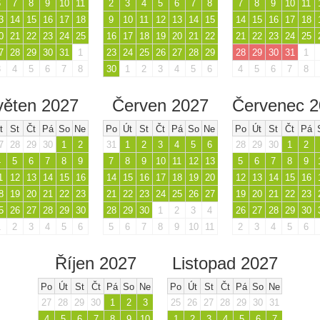
6
7
8
9
10
11
2
3
4
5
6
7
8
7
8
9
10
11
3
14
15
16
17
18
9
10
11
12
13
14
15
14
15
16
17
18
0
21
22
23
24
25
16
17
18
19
20
21
22
21
22
23
24
25
7
28
29
30
31
1
23
24
25
26
27
28
29
28
29
30
31
1
3
4
5
6
7
8
30
1
2
3
4
5
6
4
5
6
7
8
věten 2027
Červen 2027
Červenec 
t
St
Čt
Pá
So
Ne
Po
Út
St
Čt
Pá
So
Ne
Po
Út
St
Čt
Pá
7
28
29
30
1
2
31
1
2
3
4
5
6
28
29
30
1
2
4
5
6
7
8
9
7
8
9
10
11
12
13
5
6
7
8
9
1
12
13
14
15
16
14
15
16
17
18
19
20
12
13
14
15
16
8
19
20
21
22
23
21
22
23
24
25
26
27
19
20
21
22
23
5
26
27
28
29
30
28
29
30
1
2
3
4
26
27
28
29
30
1
2
3
4
5
6
5
6
7
8
9
10
11
2
3
4
5
6
Říjen 2027
Listopad 2027
Po
Út
St
Čt
Pá
So
Ne
Po
Út
St
Čt
Pá
So
Ne
27
28
29
30
1
2
3
25
26
27
28
29
30
31
4
5
6
7
8
9
10
1
2
3
4
5
6
7