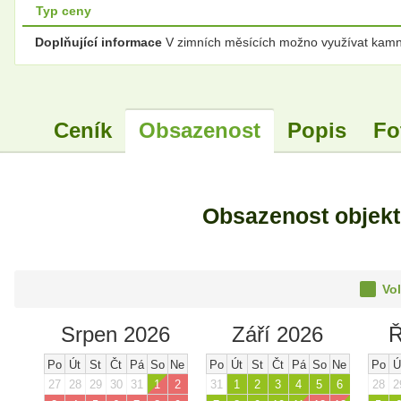
Typ ceny
Doplňující informace
V zimních měsících možno využívat kamna 
Ceník
Obsazenost
Popis
Fo
Obsazenost objek
Vol
Srpen 2026
Září 2026
Ř
Po
Út
St
Čt
Pá
So
Ne
Po
Út
St
Čt
Pá
So
Ne
Po
Ú
27
28
29
30
31
1
2
31
1
2
3
4
5
6
28
2