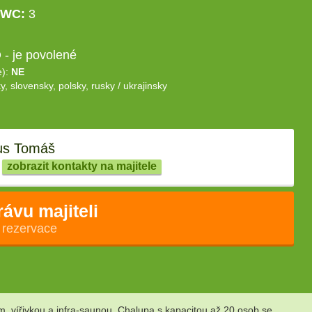
WC:
3
- je povolené
e):
NE
y, slovensky, polsky, rusky / ukrajinsky
us Tomáš
zobrazit kontakty na majitele
rávu majiteli
 rezervace
 vířivkou a infra-saunou. Chalupa s kapacitou až 20 osob se