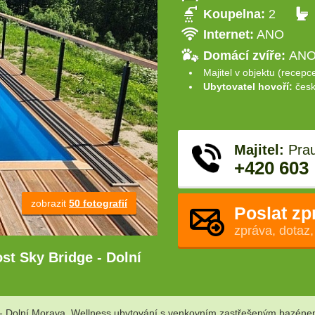
Koupelna:
2
Internet:
ANO
Domácí zvíře:
ANO 
Majitel v objektu (recepc
Ubytovatel hovoří:
česk
Majitel:
Pra
+420 603
zobrazit
50 fotografií
Poslat zp
zpráva, dotaz,
st Sky Bridge - Dolní
- Dolní Morava. Wellness ubytování s venkovním zastřešeným bazénem,