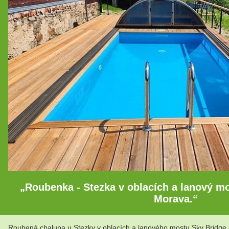
„Roubenka - Stezka v oblacích a lanový mo
Morava.“
Roubená chalupa u Stezky v oblacích a lanového mostu Sky Bridge 