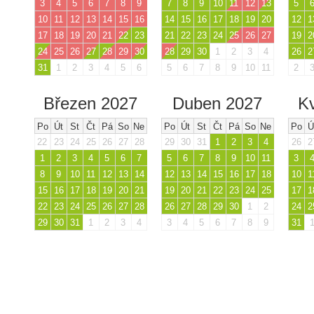
3
4
5
6
7
8
9
7
8
9
10
11
12
13
5
10
11
12
13
14
15
16
14
15
16
17
18
19
20
12
1
17
18
19
20
21
22
23
21
22
23
24
25
26
27
19
2
24
25
26
27
28
29
30
28
29
30
1
2
3
4
26
2
31
1
2
3
4
5
6
5
6
7
8
9
10
11
2
Březen 2027
Duben 2027
K
Po
Út
St
Čt
Pá
So
Ne
Po
Út
St
Čt
Pá
So
Ne
Po
Ú
22
23
24
25
26
27
28
29
30
31
1
2
3
4
26
2
1
2
3
4
5
6
7
5
6
7
8
9
10
11
3
8
9
10
11
12
13
14
12
13
14
15
16
17
18
10
1
15
16
17
18
19
20
21
19
20
21
22
23
24
25
17
1
22
23
24
25
26
27
28
26
27
28
29
30
1
2
24
2
29
30
31
1
2
3
4
3
4
5
6
7
8
9
31