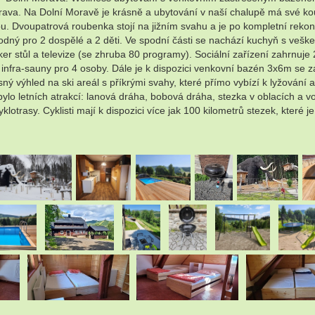
va. Na Dolní Moravě je krásně a ubytování v naší chalupě má své kouzl
u. Dvoupatrová roubenka stojí na jižním svahu a je po kompletní rekon
dný pro 2 dospělé a 2 děti. Ve spodní části se nachází kuchyň s veškerý
er stůl a televize (se zhruba 80 programy). Sociální zařízení zahrnuj
nfra-sauny pro 4 osoby. Dále je k dispozici venkovní bazén 3x6m se z
ásný výhled na ski areál s příkrými svahy, které přímo vybízí k lyžová
lo letních atrakcí: lanová dráha, bobová dráha, stezka v oblacích a vod
klotrasy. Cyklisti mají k dispozici více jak 100 kilometrů stezek, kte
.
.
.
.
.
.
.
.