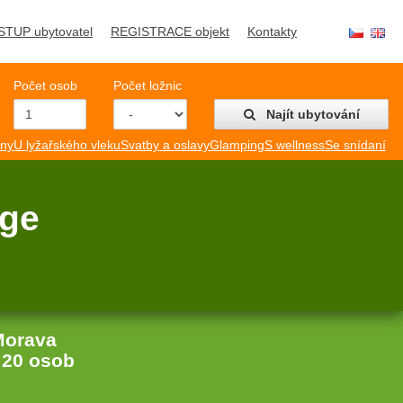
STUP ubytovatel
REGISTRACE objekt
Kontakty
Počet osob
Počet ložnic
Najít ubytování
mny
U lyžařského vleku
Svatby a oslavy
Glamping
S wellness
Se snídaní
dge
Morava
:
20 osob