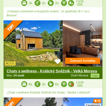
Ceník
3x
2x
2x
ZDE
„Chalupa s bazénem a koupacím sudem - 2x apartmán (6+7 os.) -
Bouzov“
Zobrazit kontakty
8C-171
Chaty s wellness - Králický Sněžník - Velká Morava
Max.
24 osob
Dolní Morava
mapa
Ceník
8x
3x
6x
ZDE
„Chaty s wellness Kralický Sněžník (4x chata) - Stezka v oblacích“
10
3 hodnocení