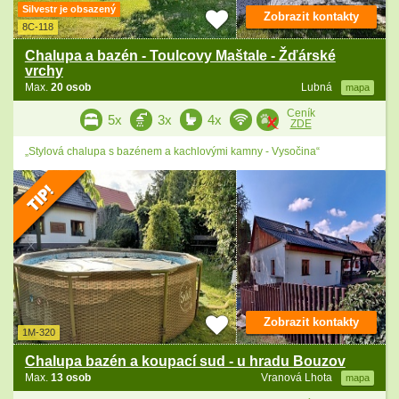
Silvestr je obsazený
Zobrazit kontakty
8C-118
Chalupa a bazén - Toulcovy Maštale - Žďárské
vrchy
Max.
20 osob
Lubná
mapa
Ceník
5x
3x
4x
ZDE
„Stylová chalupa s bazénem a kachlovými kamny - Vysočina“
Zobrazit kontakty
1M-320
Chalupa bazén a koupací sud - u hradu Bouzov
Max.
13 osob
Vranová Lhota
mapa