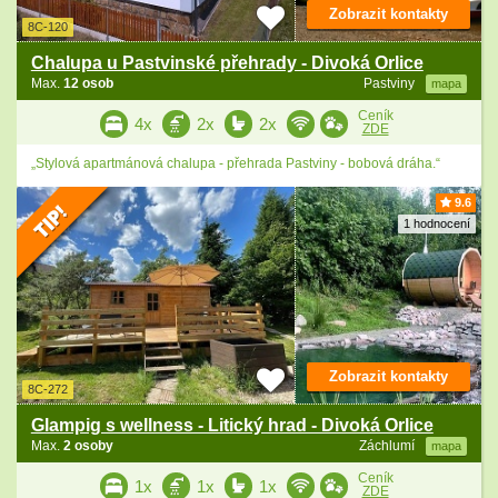
Zobrazit kontakty
8C-120
Chalupa u Pastvinské přehrady - Divoká Orlice
Max.
12 osob
Pastviny
mapa
Ceník
4x
2x
2x
ZDE
„Stylová apartmánová chalupa - přehrada Pastviny - bobová dráha.“
9.6
1 hodnocení
Zobrazit kontakty
8C-272
Glampig s wellness - Litický hrad - Divoká Orlice
Max.
2 osoby
Záchlumí
mapa
Ceník
1x
1x
1x
ZDE