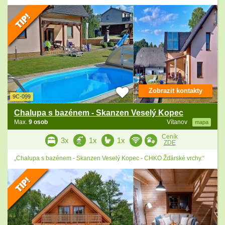
Zobrazit kontakty
9C-099
Chalupa s bazénem - Skanzen Veselý Kopec
Max.
9 osob
Vítanov
mapa
Ceník
3x
1x
1x
ZDE
„Chalupa s bazénem - Skanzen Veselý Kopec - CHKO Žďárské vrchy.“