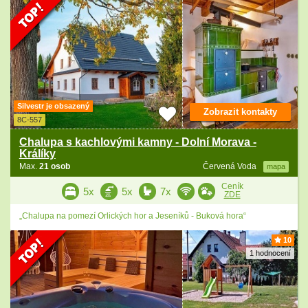
Silvestr je obsazený
Zobrazit kontakty
8C-557
Chalupa s kachlovými kamny - Dolní Morava -
Králíky
Max.
21 osob
Červená Voda
mapa
Ceník
5x
5x
7x
ZDE
„Chalupa na pomezí Orlických hor a Jeseníků - Buková hora“
10
1 hodnocení