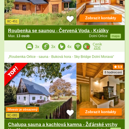
Zobrazit kontakty
8C-451
Roubenka se saunou - Červená Voda - Králíky
Max.
13 osob
Dolní Orlice
mapa
Ceník
3x
3x
4x
ZDE
„Roubenka Orlice - sauna - Buková hora - Sky Bridge Dolní Morava“
9.9
8 hodnocení
Silvestr je obsazený
Zobrazit kontakty
9C-081
Chalupa sauna a kachlová kamna - Žďárské vrchy