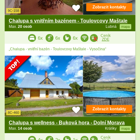
Zobrazit kontakty
9C-158
Chalupa s vnitřním bazénem - Toulovcovy Maštale
Max.
20 osob
Lubná
mapa
Ceník
6x
6x
6x
ZDE
„Chalupa - vnitřní bazén - Toulovcovy Maštale - Vysočina“
Zobrazit kontakty
8C-460
Chalupa s wellness - Buková hora - Dolní Morava
Max.
14 osob
Králíky
mapa
Ceník
4x
2x
1x