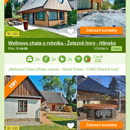
Zobrazit kontakty
9C-193
Wellness chata u rybníka - Železné hory - Hlinsko
Max.
6 osob
Včelákov
mapa
Ceník
2x
2x
2x
ZDE
„Wellness Chata (vířivka, sauna) - Veselý Kopec - CHKO Železné hory“
Zobrazit kontakty
8C-235