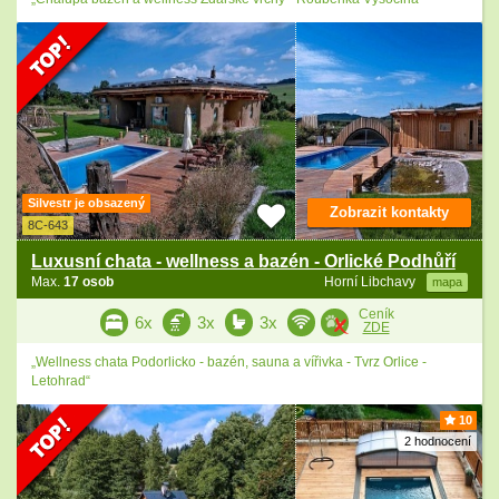
Silvestr je obsazený
Zobrazit kontakty
8C-643
Luxusní chata - wellness a bazén - Orlické Podhůří
Max.
17 osob
Horní Libchavy
mapa
Ceník
6x
3x
3x
ZDE
„Wellness chata Podorlicko - bazén, sauna a vířivka - Tvrz Orlice -
Letohrad“
10
2 hodnocení