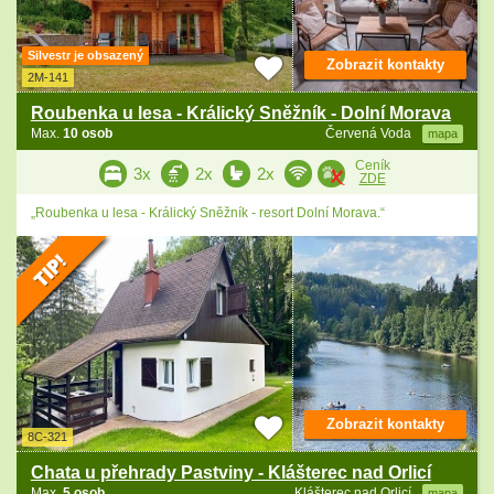
Silvestr je obsazený
Zobrazit kontakty
2M-141
Roubenka u lesa - Králický Sněžník - Dolní Morava
Max.
10 osob
Červená Voda
mapa
Ceník
3x
2x
2x
ZDE
„Roubenka u lesa - Králický Sněžník - resort Dolní Morava.“
Zobrazit kontakty
8C-321
Chata u přehrady Pastviny - Klášterec nad Orlicí
Max.
5 osob
Klášterec nad Orlicí
mapa