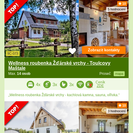
10
5 hodnocení
Zobrazit kontakty
9C-073
Wellness roubenka Žďárské vrchy - Toulcovy
Maštale
Max.
14 osob
Proseč
mapa
Ceník
4x
3x
3x
ZDE
„Wellness roubenka Žďárské vrchy - kachlová kamna, sauna, vířivka.“
10
3 hodnocení