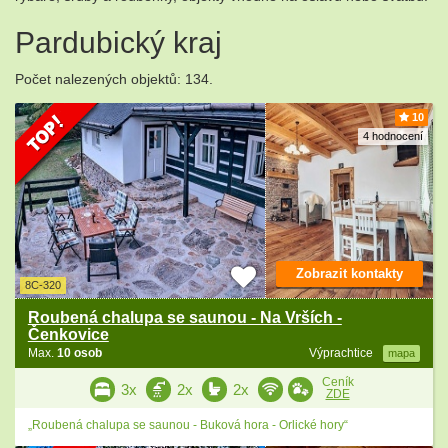
Pardubický kraj
Počet nalezených objektů: 134.
10
4 hodnocení
Zobrazit kontakty
8C-320
Roubená chalupa se saunou - Na Vrších -
Čenkovice
Max.
10 osob
Výprachtice
mapa
Ceník
3x
2x
2x
ZDE
„Roubená chalupa se saunou - Buková hora - Orlické hory“