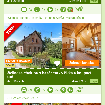
Max.
20 osob
Červený Potok
mapa
Ceník
4x
4x
6x
ZDE
„Wellness chalupa Jeseníky - sauna a vyhřívaný koupací sud.“
Silvestr je obsazený
Zobrazit kontakty
8C-457
Wellness chalupa s bazénem - vířivka a koupací
sud
Max.
16 osob
Ústí nad Orlicí
mapa
Ceník
3x
2x
2x
ZDE
„SLEVA 40% 24.8 -29.8.“