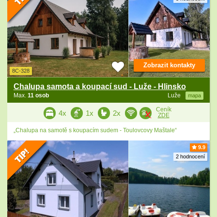
Zobrazit kontakty
8C-328
Chalupa samota a koupací sud - Luže - Hlinsko
Max.
11 osob
Luže
mapa
Ceník
4x
1x
2x
ZDE
„Chalupa na samotě s koupacím sudem - Toulovcovy Maštale“
9.9
2 hodnocení