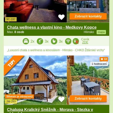
Zobrazit kontakty
9C-197
Chata wellness a vlastní kino - Medkovy Kopce
Max.
8 osob
Hlinsko
mapa
Ceník
2x
3x
3x
ZDE
„Luxusní chata s wellness a kinosálem - Hlinsko - CHKO Žďárské vrchy“
10
1 hodnocení
Silvestr je obsazený
Zobrazit kontakty
2M-253
Chalupa Kralický Sněžník - Morava - Stezka v