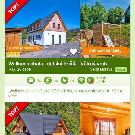
Silvestr je obsazený
Zobrazit kontakty
8C-196
Wellness chata - dětské hřiště - Větrný vrch
Max.
16 osob
Velká Morava
mapa
Ceník
4x
5x
5x
ZDE
„Wellness chata a dětské hřiště (vířivka, sauna a cedrový sud) - Větrný
vrch“