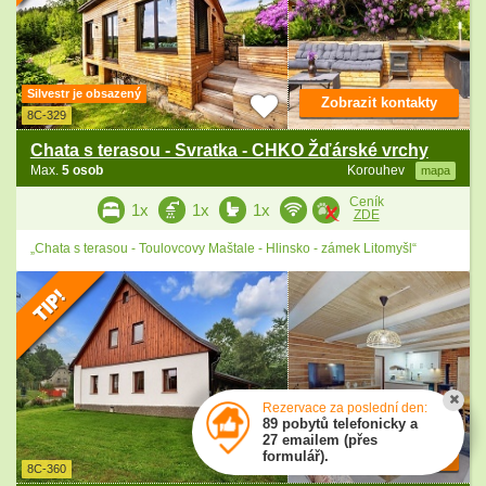
Silvestr je obsazený
Zobrazit kontakty
8C-329
Chata s terasou - Svratka - CHKO Žďárské vrchy
Max.
5 osob
Korouhev
mapa
Ceník
1x
1x
1x
ZDE
„Chata s terasou - Toulovcovy Maštale - Hlinsko - zámek Litomyšl“
Rezervace za poslední den:
89 pobytů telefonicky a
27 emailem (přes
formulář).
Zobrazit kontakty
8C-360