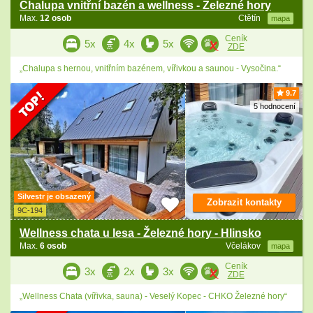
Chalupa vnitřní bazén a wellness - Železné hory
Max.
12 osob
Ctětín
mapa
Ceník
5x
4x
5x
ZDE
„Chalupa s hernou, vnitřním bazénem, vířivkou a saunou - Vysočina.“
9.7
5 hodnocení
Silvestr je obsazený
Zobrazit kontakty
9C-194
Wellness chata u lesa - Železné hory - Hlinsko
Max.
6 osob
Včelákov
mapa
Ceník
3x
2x
3x
ZDE
„Wellness Chata (vířivka, sauna) - Veselý Kopec - CHKO Železné hory“