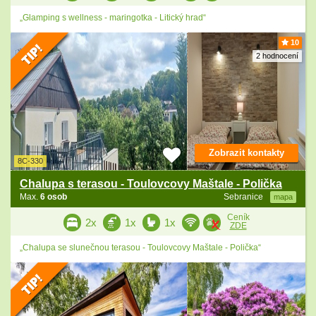
„Glamping s wellness - maringotka - Litický hrad“
10
2 hodnocení
Zobrazit kontakty
8C-330
Chalupa s terasou - Toulovcovy Maštale - Polička
Max.
6 osob
Sebranice
mapa
Ceník
2x
1x
1x
ZDE
„Chalupa se slunečnou terasou - Toulovcovy Maštale - Polička“