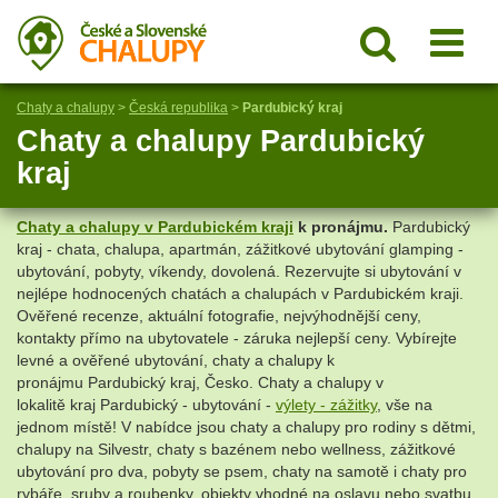
Chaty a chalupy
>
Česká republika
>
Pardubický kraj
Chaty a chalupy Pardubický
kraj
Chaty a chalupy v Pardubickém kraji
k pronájmu.
Pardubický
kraj - chata, chalupa, apartmán, zážitkové ubytování glamping -
ubytování, pobyty, víkendy, dovolená. Rezervujte si ubytování v
nejlépe hodnocených chatách a chalupách v Pardubickém kraji.
Ověřené recenze, aktuální fotografie, nejvýhodnější ceny,
kontakty přímo na ubytovatele - záruka nejlepší ceny. Vybírejte
levné a ověřené ubytování, chaty a chalupy k
pronájmu Pardubický kraj, Česko. Chaty a chalupy v
lokalitě kraj Pardubický - ubytování -
výlety - zážitky
, vše na
jednom místě! V nabídce jsou chaty a chalupy pro rodiny s dětmi,
chalupy na Silvestr, chaty s bazénem nebo wellness, zážitkové
ubytování pro dva, pobyty se psem, chaty na samotě i chaty pro
rybáře, sruby a roubenky, objekty vhodné na oslavu nebo svatbu.