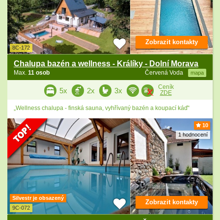
Zobrazit kontakty
8C-172
Chalupa bazén a wellness - Králíky - Dolní Morava
Max.
11 osob
Červená Voda
mapa
Ceník
5x
2x
3x
ZDE
„Wellness chalupa - finská sauna, vyhřívaný bazén a koupací káď“
10
1 hodnocení
Silvestr je obsazený
Zobrazit kontakty
9C-072