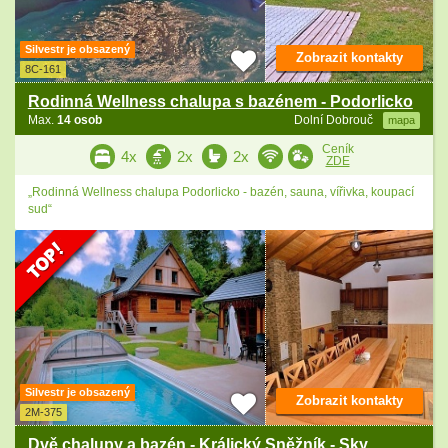
Silvestr je obsazený
Zobrazit kontakty
8C-161
Rodinná Wellness chalupa s bazénem - Podorlicko
Max.
14 osob
Dolní Dobrouč
mapa
Ceník
4x
2x
2x
ZDE
„Rodinná Wellness chalupa Podorlicko - bazén, sauna, vířivka, koupací
sud“
Silvestr je obsazený
Zobrazit kontakty
2M-375
Dvě chalupy a bazén - Králický Sněžník - Sky