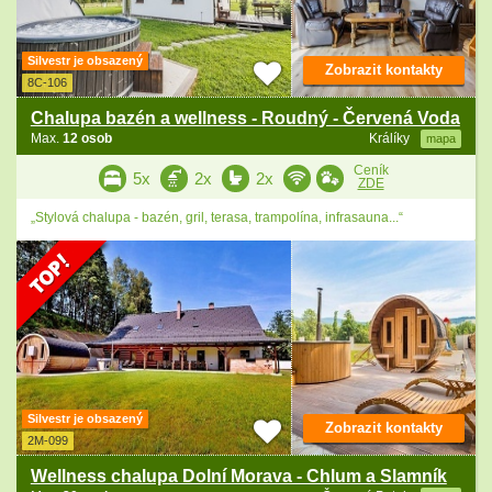
Silvestr je obsazený
Zobrazit kontakty
8C-106
Chalupa bazén a wellness - Roudný - Červená Voda
Max.
12 osob
Králíky
mapa
Ceník
5x
2x
2x
ZDE
„Stylová chalupa - bazén, gril, terasa, trampolína, infrasauna...“
Silvestr je obsazený
Zobrazit kontakty
2M-099
Wellness chalupa Dolní Morava - Chlum a Slamník