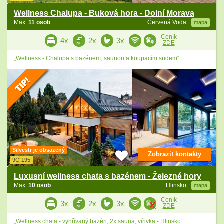
Wellness Chalupa - Buková hora - Dolní Morava
Max.
11 osob
Červená Voda
mapa
Ceník
4x
2x
3x
ZDE
„Wellness - Chalupa s bazénem, saunou a koupacím sudem“
Silvestr je obsazený
Zobrazit kontakty
9C-195
Luxusní wellness chata s bazénem - Železné hory
Max.
10 osob
Hlinsko
mapa
Ceník
3x
2x
3x
ZDE
„Wellness chata - vyhřívaný bazén, 2x sauna, vířivka - Hlinsko“