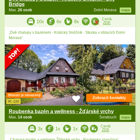
Bridge
Max.
26 osob
Dolní Morava
mapa
Ceník
10x
6x
8x
ZDE
„Dvě chalupy s bazénem - Králický Sněžník - Stezka v oblacích Dolní
Morava“
Silvestr je obsazený
Zobrazit kontakty
9C-226
Roubenka bazén a wellness - Žďárské vrchy
Max.
14 osob
Svratouch
mapa
Ceník
3x
1x
1x
ZDE
„Chalupa bazén a wellness Žďárské vrchy - Roubenka Vysočina“