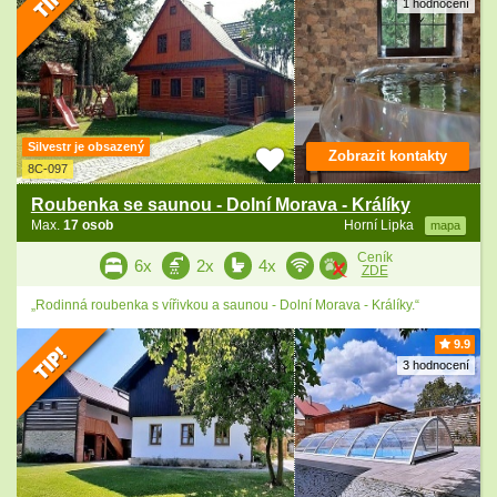
1 hodnocení
Silvestr je obsazený
Zobrazit kontakty
8C-097
Roubenka se saunou - Dolní Morava - Králíky
Max.
17 osob
Horní Lipka
mapa
Ceník
6x
2x
4x
ZDE
„Rodinná roubenka s vířivkou a saunou - Dolní Morava - Králíky.“
9.9
3 hodnocení