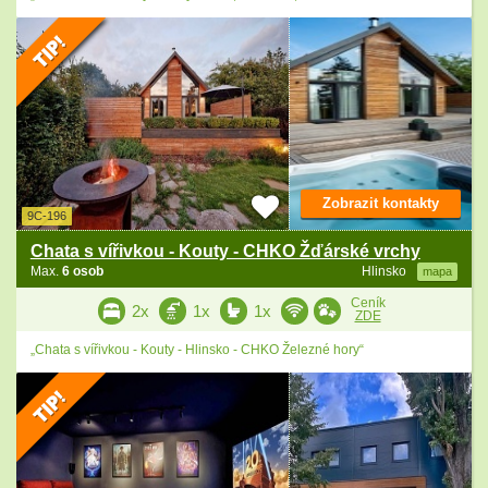
Zobrazit kontakty
9C-196
Chata s vířivkou - Kouty - CHKO Žďárské vrchy
Max.
6 osob
Hlinsko
mapa
Ceník
2x
1x
1x
ZDE
„Chata s vířivkou - Kouty - Hlinsko - CHKO Železné hory“