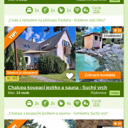
Ceník
1x
1x
1x
ZDE
„Chata s výhledem na přehradu Pastviny - Klášterec nad Orlicí“
10
3 hodnocení
Silvestr je obsazený
Zobrazit kontakty
8C-261
Chalupa koupací jezírko a sauna - Suchý vrch
Max.
14 osob
Rýdrovice
mapa
Ceník
3x
3x
4x
ZDE
„Chalupa s koupacím jezírkem a saunou - rozhledna Suchý vrch“
10