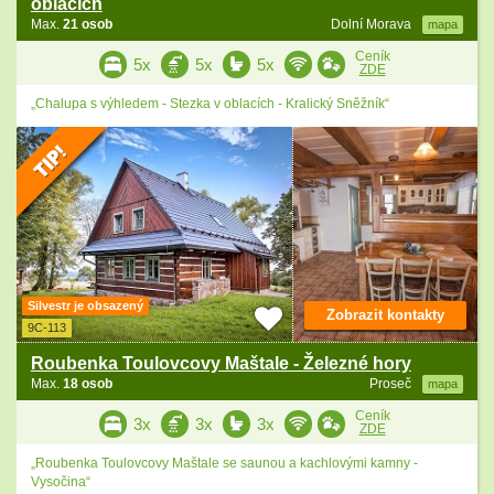
oblacích
Max.
21 osob
Dolní Morava
mapa
Ceník
5x
5x
5x
ZDE
„Chalupa s výhledem - Stezka v oblacích - Kralický Sněžník“
Silvestr je obsazený
Zobrazit kontakty
9C-113
Roubenka Toulovcovy Maštale - Železné hory
Max.
18 osob
Proseč
mapa
Ceník
3x
3x
3x
ZDE
„Roubenka Toulovcovy Maštale se saunou a kachlovými kamny -
Vysočina“