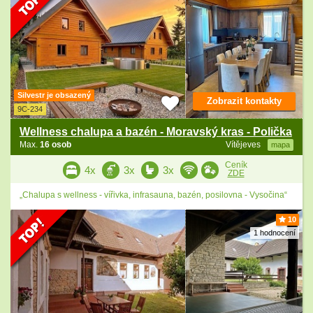
Silvestr je obsazený
Zobrazit kontakty
9C-234
Wellness chalupa a bazén - Moravský kras - Polička
Max.
16 osob
Vítějeves
mapa
Ceník
4x
3x
3x
ZDE
„Chalupa s wellness - vířivka, infrasauna, bazén, posilovna - Vysočina“
10
1 hodnocení