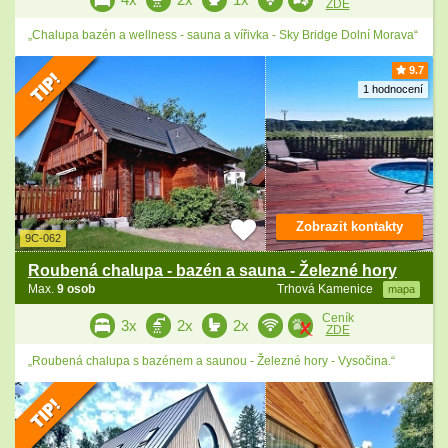
ZDE
„Chalupa bazén a wellness - sauna a vířivka - Sky Bridge Dolní Morava“
9.7
1 hodnocení
Zobrazit kontakty
9C-062
Roubená chalupa - bazén a sauna - Železné hory
Max.
9 osob
Trhová Kamenice
mapa
Ceník
3x
2x
2x
ZDE
„Roubená chalupa s bazénem a saunou - Železné hory - Vysočina.“