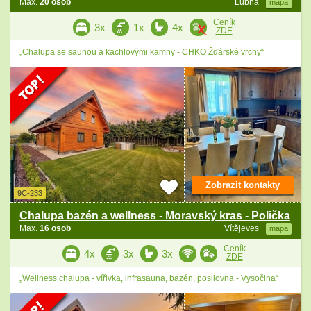
Max.
20 osob
Lubná
mapa
Ceník
3x
1x
4x
ZDE
„Chalupa se saunou a kachlovými kamny - CHKO Žďárské vrchy“
Zobrazit kontakty
9C-233
Chalupa bazén a wellness - Moravský kras - Polička
Max.
16 osob
Vítějeves
mapa
Ceník
4x
3x
3x
ZDE
„Wellness chalupa - vířivka, infrasauna, bazén, posilovna - Vysočina“