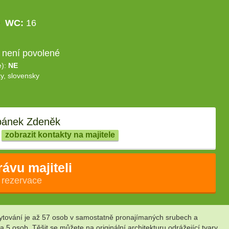
WC:
16
 není povolené
e):
NE
y, slovensky
ánek Zdeněk
zobrazit kontakty na majitele
rávu majiteli
 rezervace
bytování je až 57 osob v samostatně pronajímaných srubech a
5 osob. Těšit se můžete na originální architekturu odrážející tvary