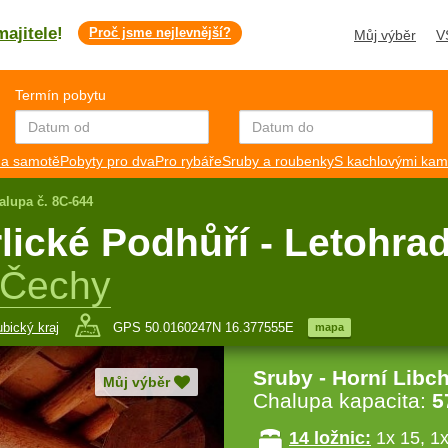
majitele
!
Proč jsme nejlevnější?
Můj výběr
V
Termín pobytu
a samotě
Pobyty pro dva
Pro rybáře
Sruby a roubenky
S kachlovými ka
alupa č. 8C-644
lické Podhůří - Letohra
 Čechy
bický kraj
GPS 50.0160247N 16.377555E
mapa
Sruby - Horní Libc
Můj výběr
Chalupa kapacita:
5
14 ložnic:
1x 15, 1x