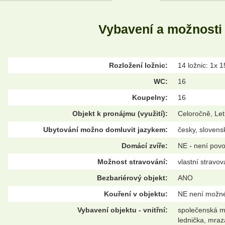
Vybavení a možnosti
Rozložení ložnic:
14 ložnic: 1x 1
WC:
16
Koupelny:
16
Objekt k pronájmu (využití):
Celoročně, Let
Ubytování možno domluvit jazykem:
česky, slovens
Domácí zvíře:
NE - není pov
Možnost stravování:
vlastní stravo
Bezbariérový objekt:
ANO
Kouření v objektu:
NE není možn
Vybavení objektu - vnitřní:
společenská mí
lednička, mraz