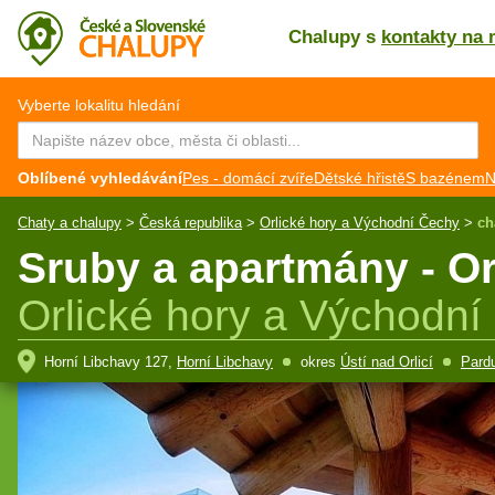
Chalupy s
kontakty na 
CZ
EN
Vyberte lokalitu hledání
Oblíbené vyhledávání
Pes - domácí zvíře
Dětské hřistě
S bazénem
N
Chaty a chalupy
>
Česká republika
>
Orlické hory a Východní Čechy
>
ch
Sruby a apartmány - Or
Orlické hory a Východní
Horní Libchavy 127,
Horní Libchavy
okres
Ústí nad Orlicí
Pardu