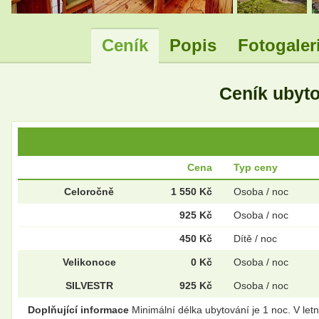
Ceník
Popis
Fotogaler
Ceník ubyt
Cena
Typ ceny
Celoročně
1 550 Kč
Osoba / noc
925 Kč
Osoba / noc
450 Kč
Dítě / noc
Velikonoce
0 Kč
Osoba / noc
SILVESTR
925 Kč
Osoba / noc
Doplňující informace
Minimální délka ubytování je 1 noc. V le