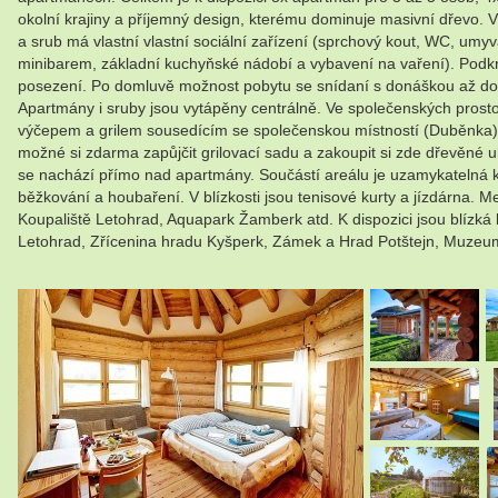
okolní krajiny a příjemný design, kterému dominuje masivní dřevo. 
a srub má vlastní vlastní sociální zařízení (sprchový kout, WC, umy
minibarem, základní kuchyňské nádobí a vybavení na vaření). Podkr
posezení. Po domluvě možnost pobytu se snídaní s donáškou až do post
Apartmány i sruby jsou vytápěny centrálně. Ve společenských prostor
výčepem a grilem sousedícím se společenskou místností (Duběnka) a 
možné si zdarma zapůjčit grilovací sadu a zakoupit si zde dřevěné u
se nachází přímo nad apartmány. Součástí areálu je uzamykatelná kolá
běžkování a houbaření. V blízkosti jsou tenisové kurty a jízdárna. M
Koupaliště Letohrad, Aquapark Žamberk atd. K dispozici jsou blízká
Letohrad, Zřícenina hradu Kyšperk, Zámek a Hrad Potštejn, Muzeum
.
.