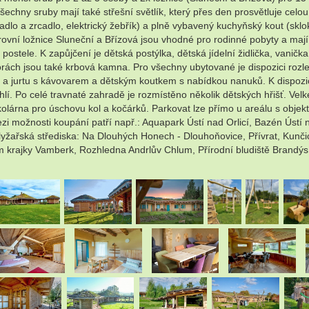
Všechny sruby mají také střešní světlík, který přes den prosvětluje ce
vadlo a zrcadlo, elektrický žebřík) a plně vybavený kuchyňský kout (skl
ovní ložnice Sluneční a Břízová jsou vhodné pro rodinné pobyty a maj
ele. K zapůjčení je dětská postýlka, dětská jídelní židlička, vanička a
ách jsou také krbová kamna. Pro všechny ubytované je dispozici rozlehl
jurtu s kávovarem a dětským koutkem s nabídkou nanuků. K dispozici js
hlí. Po celé travnaté zahradě je rozmístěno několik dětských hřišť. Ve
rna pro úschovu kol a kočárků. Parkovat lze přímo u areálu s objekty. V
ezi možnosti koupání patří např.: Aquapark Ústí nad Orlicí, Bazén Ústí n
 lyžařská střediska: Na Dlouhých Honech - Dlouhoňovice, Přívrat, Kunči
 krajky Vamberk, Rozhledna Andrlův Chlum, Přírodní bludiště Brandýs
.
.
.
.
.
.
.
.