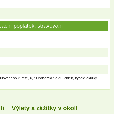
ační poplatek, stravování
rilovaného kuřete, 0,7 l Bohemia Sektu, chléb, kyselé okurky,
lí
Výlety a zážitky v okolí