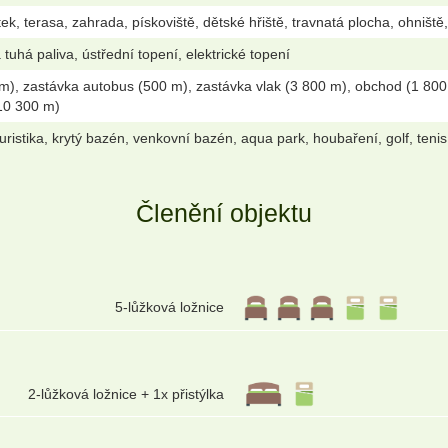
k, terasa, zahrada, pískoviště, dětské hřiště, travnatá plocha, ohniště, 
tuhá paliva, ústřední topení, elektrické topení
m), zastávka autobus (500 m), zastávka vlak (3 800 m), obchod (1 800 
(10 300 m)
oturistika, krytý bazén, venkovní bazén, aqua park, houbaření, golf, tenis, 
Členění objektu
5-lůžková ložnice
2-lůžková ložnice + 1x přistýlka