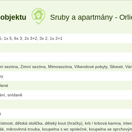
 objektu
Sruby a apartmány - Orli
5, 1x 5, 6x 3, 2x 3+2, 3x 2, 1x 2+1
ní sezóna, Zimní sezóna, Mimosezóna, Víkendové pobyty, Silvestr, Vá
ky
olené
vání, snídaně
é
stnost, dětská stolička, dětský kout (hračky), krb / krbová kamna, inte
ák, mikrovlnná trouba, koupelna s wc společné, koupelna se sprchov