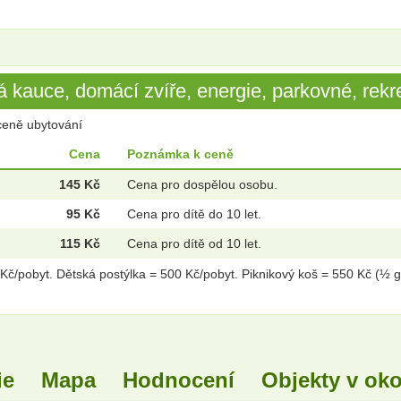
 kauce, domácí zvíře, energie, parkovné, rekre
ceně ubytování
Cena
Poznámka k ceně
145 Kč
Cena pro dospělou osobu.
95 Kč
Cena pro dítě do 10 let.
115 Kč
Cena pro dítě od 10 let.
 Kč/pobyt. Dětská postýlka = 500 Kč/pobyt. Piknikový koš = 550 Kč (½ g
ie
Mapa
Hodnocení
Objekty v oko