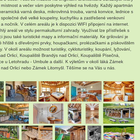
lou místnost a večer vám poskytne výhled na hvězdy. Každý apartmán
okeramická varná deska, mikrovlnná trouba, varná konvice, lednice s
í společné dvě velké koupelny, kuchyňku a zastřešené venkovní
 nočník. V celém areálu je k dispozici WIFI připojení na internet.
ý areál ve stylu permakulturní zahrady. Využívat lze přístřešek s
ou také turistické mapy a informační materiály. Ke grilování je
lké hřiště s dřevěnými prvky, houpačkami, prolézačkami a pískovištěm
 okolí areálu možnost turistiky, cykloturistiky, koupání, lyžování,
ad Orlicí, Koupaliště Brandýs nad Orlicí, Koupaliště Písečná,
ce u Letohradu - Umbule a další. K výletům v okolí láká Zámek
 nad Orlicí nebo Zámek Litomyšl. Těšíme se na Vás u nás.
.
.
.
.
.
.
.
.