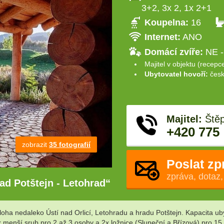
3+2, 3x 2, 1x 2+1
Koupelna:
16
Internet:
ANO
Domácí zvíře:
NE -
Majitel v objektu (recepc
Ubytovatel hovoří:
česk
Majitel:
Štěp
+420 775
zobrazit
35 fotografií
Poslat zp
zpráva, dotaz,
rad Potštejn - Letohrad“
loha nedaleko Ústí nad Orlicí, Letohradu a hradu Potštejn. Kapacita u
menší srub pro 2 až 3 osoby a 2x ložnice (Sluneční a Břízová) pro 15 a 