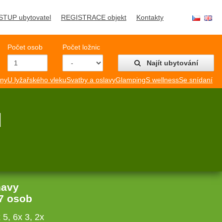
STUP ubytovatel
REGISTRACE objekt
Kontakty
Počet osob
Počet ložnic
Najít ubytování
mny
U lyžařského vleku
Svatby a oslavy
Glamping
S wellness
Se snídaní
d
havy
7 osob
 5, 6x 3, 2x