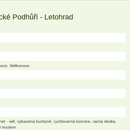
cké Podhůří - Letohrad
noce, Velikonoce
rnet - wifi, vybavená kuchyně, rychlovarná konvice, varná deska,
ým koutem