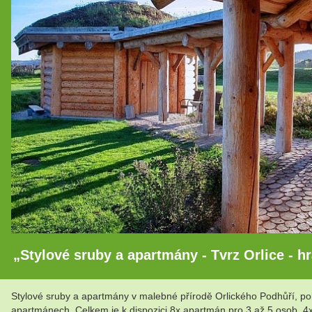
„Stylové sruby a apartmány - Tvrz Orlice - h
Stylové sruby a apartmány v malebné přírodě Orlického Podhůří, po
apartmánech. Celkem je k dispozici 8x apartmán pro 3 až 5 osob, 4x 