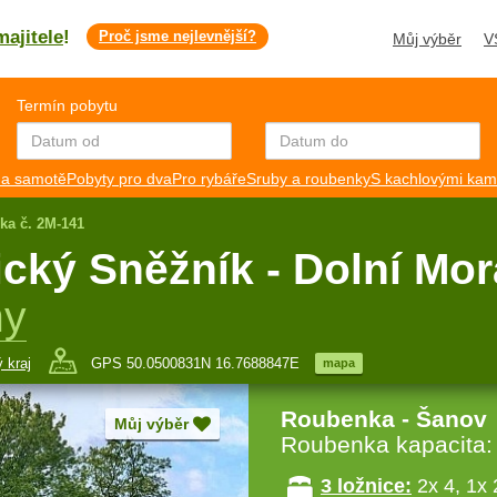
majitele
!
Proč jsme nejlevnější?
Můj výběr
V
Termín pobytu
a samotě
Pobyty pro dva
Pro rybáře
Sruby a roubenky
S kachlovými ka
ka č. 2M-141
ický Sněžník - Dolní Mo
hy
 kraj
GPS 50.0500831N 16.7688847E
mapa
Roubenka - Šanov
Můj výběr
Roubenka kapacita
3 ložnice:
2x 4, 1x 