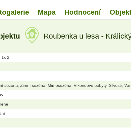
togalerie
Mapa
Hodnocení
Objekt
bjektu
Roubenka u lesa - Králick
, 1x 2
ní sezóna, Zimní sezóna, Mimosezóna, Víkendové pobyty, Silvestr, Vá
ky
olené
ání