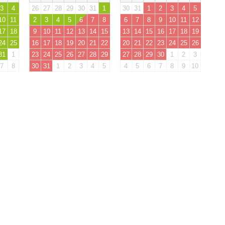
3
4
26
27
28
29
30
31
1
30
31
1
2
3
4
5
10
11
2
3
4
5
6
7
8
6
7
8
9
10
11
12
17
18
9
10
11
12
13
14
15
13
14
15
16
17
18
19
24
25
16
17
18
19
20
21
22
20
21
22
23
24
25
26
31
1
23
24
25
26
27
28
29
27
28
29
30
1
2
3
7
8
30
31
1
2
3
4
5
4
5
6
7
8
9
10