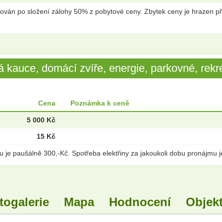
ován po složení zálohy 50% z pobytové ceny. Zbytek ceny je hrazen p
 kauce, domácí zvíře, energie, parkovné, rekre
Cena
Poznámka k ceně
5 000 Kč
15 Kč
 je paušálně 300,-Kč. Spotřeba elektřiny za jakoukoli dobu pronájmu j
togalerie
Mapa
Hodnocení
Objekt