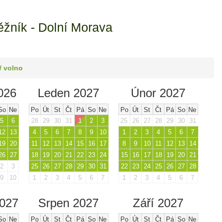
ěžník - Dolní Morava
/ volno
026
Leden 2027
Únor 2027
So
Ne
Po
Út
St
Čt
Pá
So
Ne
Po
Út
St
Čt
Pá
So
Ne
5
6
28
29
30
31
1
2
3
25
26
27
28
29
30
31
12
13
4
5
6
7
8
9
10
1
2
3
4
5
6
7
19
20
11
12
13
14
15
16
17
8
9
10
11
12
13
14
26
27
18
19
20
21
22
23
24
15
16
17
18
19
20
21
2
3
25
26
27
28
29
30
31
22
23
24
25
26
27
28
9
10
1
2
3
4
5
6
7
1
2
3
4
5
6
7
2027
Srpen 2027
Září 2027
So
Ne
Po
Út
St
Čt
Pá
So
Ne
Po
Út
St
Čt
Pá
So
Ne