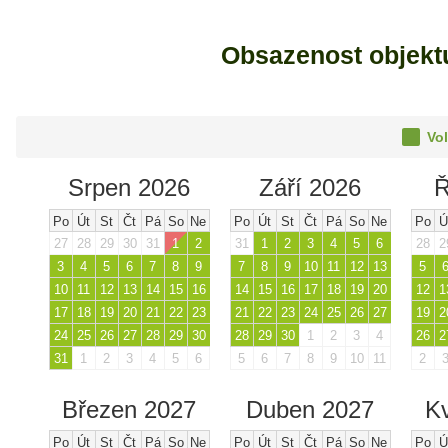
Obsazenost objek
Vol
Srpen 2026
Září 2026
Ř
Po
Út
St
Čt
Pá
So
Ne
Po
Út
St
Čt
Pá
So
Ne
Po
Ú
27
28
29
30
31
1
2
31
1
2
3
4
5
6
28
2
3
4
5
6
7
8
9
7
8
9
10
11
12
13
5
10
11
12
13
14
15
16
14
15
16
17
18
19
20
12
1
17
18
19
20
21
22
23
21
22
23
24
25
26
27
19
2
24
25
26
27
28
29
30
28
29
30
1
2
3
4
26
2
31
1
2
3
4
5
6
5
6
7
8
9
10
11
2
Březen 2027
Duben 2027
K
Po
Út
St
Čt
Pá
So
Ne
Po
Út
St
Čt
Pá
So
Ne
Po
Ú