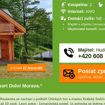
Koupelna:
2
Internet:
ANO
Domácí zvíře:
NE -
Majitel v objektu (recepc
Ubytovatel hovoří:
česk
Majitel:
Hude
+420 608
zobrazit
27 fotografií
Poslat zp
zpráva, dotaz,
sort Dolní Morava.“
Roubenka se nachází v podhůří Orlických hor a masivu Králický Sněžní
 je až 10 osob: Lesní pokoj - 1xmanželská postel, 1x pohovka se dvěma