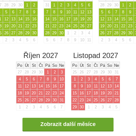
7
28
29
30
1
2
31
1
2
3
4
5
6
28
29
30
1
2
4
5
6
7
8
9
7
8
9
10
11
12
13
5
6
7
8
9
1
12
13
14
15
16
14
15
16
17
18
19
20
12
13
14
15
16
8
19
20
21
22
23
21
22
23
24
25
26
27
19
20
21
22
23
5
26
27
28
29
30
28
29
30
1
2
3
4
26
27
28
29
30
1
2
3
4
5
6
5
6
7
8
9
10
11
2
3
4
5
6
Říjen 2027
Listopad 2027
Po
Út
St
Čt
Pá
So
Ne
Po
Út
St
Čt
Pá
So
Ne
27
28
29
30
1
2
3
25
26
27
28
29
30
31
4
5
6
7
8
9
10
1
2
3
4
5
6
7
11
12
13
14
15
16
17
8
9
10
11
12
13
14
18
19
20
21
22
23
24
15
16
17
18
19
20
21
25
26
27
28
29
30
31
22
23
24
25
26
27
28
1
2
3
4
5
6
7
29
30
1
2
3
4
5
Zobrazit další měsíce