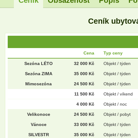
Ceník
Obsazenost
Popis
Fo
Ceník ubytov
Cena
Typ ceny
Sezóna LÉTO
32 000 Kč
Objekt / týden
Sezóna ZIMA
35 000 Kč
Objekt / týden
Mimosezóna
24 500 Kč
Objekt / týden
11 500 Kč
Objekt / víkend
4 000 Kč
Objekt / noc
Velikonoce
24 500 Kč
Objekt / pobyt
Vánoce
33 000 Kč
Objekt / týden
SILVESTR
35 000 Kč
Objekt / týden