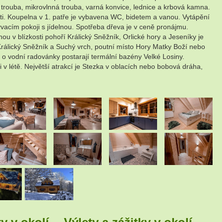
rouba, mikrovlnná trouba, varná konvice, lednice a krbová kamna.
. Koupelna v 1. patře je vybavena WC, bidetem a vanou. Vytápění
vacím pokoji s jídelnou. Spotřeba dřeva je v ceně pronájmu.
ou v blízkosti pohoří Králický Sněžník, Orlické hory a Jeseníky je
Králický Sněžník a Suchý vrch, poutní místo Hory Matky Boží nebo
o vodní radovánky postarají termální bazény Velké Losiny.
 v létě. Největší atrakcí je Stezka v oblacích nebo bobová dráha,
.
.
.
.
.
.