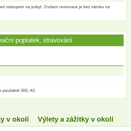
řed nástupem na pobyt. Zrušení rezervace je bez nároku na
ační poplatek, stravování
e paušálně 300,-Kč.
y v okolí
Výlety a zážitky v okolí