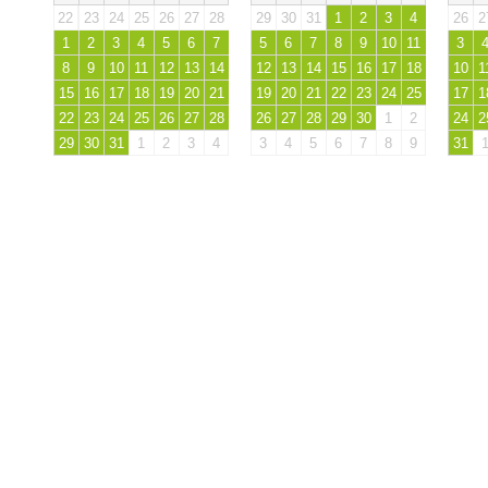
22
23
24
25
26
27
28
29
30
31
1
2
3
4
26
2
1
2
3
4
5
6
7
5
6
7
8
9
10
11
3
8
9
10
11
12
13
14
12
13
14
15
16
17
18
10
1
15
16
17
18
19
20
21
19
20
21
22
23
24
25
17
1
22
23
24
25
26
27
28
26
27
28
29
30
1
2
24
2
29
30
31
1
2
3
4
3
4
5
6
7
8
9
31