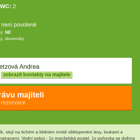
WC:
2
 není povolené
e):
NE
y, slovensky
tzová Andrea
zobrazit kontakty na majitele
rávu majiteli
 rezervace
k, stojí na tichém a klidném místě obklopeném lesy, loukami a
 matracemi, Vodní pokoj - 1x manželská postel, 1x pohovka se dvěma