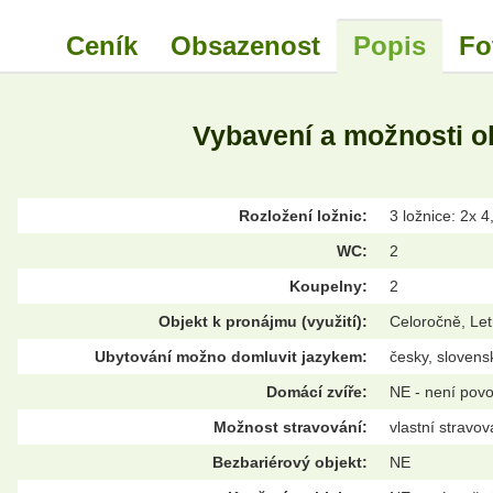
Ceník
Obsazenost
Popis
Fo
Vybavení a možnosti o
Rozložení ložnic:
3 ložnice: 2x 4
WC:
2
Koupelny:
2
Objekt k pronájmu (využití):
Celoročně, Let
Ubytování možno domluvit jazykem:
česky, slovens
Domácí zvíře:
NE - není pov
Možnost stravování:
vlastní stravov
Bezbariérový objekt:
NE