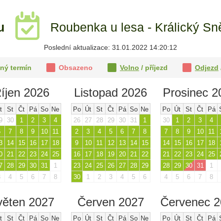
tu
Roubenka u lesa - Králický Sn
Poslední aktualizace: 31.01.2022 14:20:12
ný termín
Obsazeno
Volno
/ příjezd
Odjezd
íjen 2026
Listopad 2026
Prosinec 2
t
St
Čt
Pá
So
Ne
Po
Út
St
Čt
Pá
So
Ne
Po
Út
St
Čt
Pá
9
30
1
2
3
4
26
27
28
29
30
31
1
30
1
2
3
4
6
7
8
9
10
11
2
3
4
5
6
7
8
7
8
9
10
11
3
14
15
16
17
18
9
10
11
12
13
14
15
14
15
16
17
18
0
21
22
23
24
25
16
17
18
19
20
21
22
21
22
23
24
25
7
28
29
30
31
1
23
24
25
26
27
28
29
28
29
30
31
1
3
4
5
6
7
8
30
1
2
3
4
5
6
4
5
6
7
8
věten 2027
Červen 2027
Červenec 
t
St
Čt
Pá
So
Ne
Po
Út
St
Čt
Pá
So
Ne
Po
Út
St
Čt
Pá