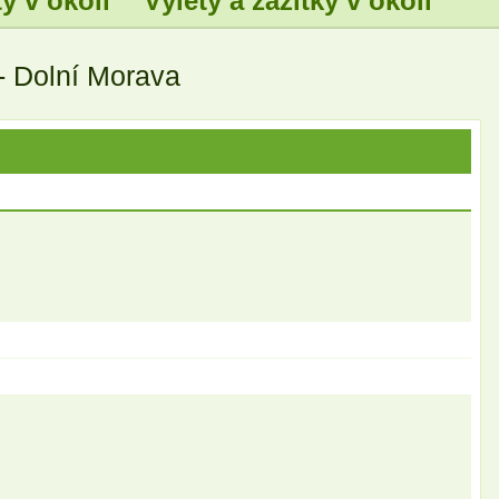
y v okolí
Výlety a zážitky v okolí
- Dolní Morava