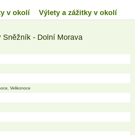
y v okolí
Výlety a zážitky v okolí
ý Sněžník - Dolní Morava
noce, Velikonoce