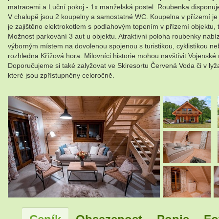
matracemi a Luční pokoj - 1x manželská postel. Roubenka disponuj
V chalupě jsou 2 koupelny a samostatné WC. Koupelna v přízemí j
je zajištěno elektrokotlem s podlahovým topením v přízemí objektu,
Možnost parkování 3 aut u objektu. Atraktivní poloha roubenky nabízí
výborným místem na dovolenou spojenou s turistikou, cyklistikou ne
rozhledna Křížová hora. Milovníci historie mohou navštívit Vojens
Doporučujeme si také zalyžovat ve Skiresortu Červená Voda či v lyža
které jsou zpřístupněny celoročně.
.
.