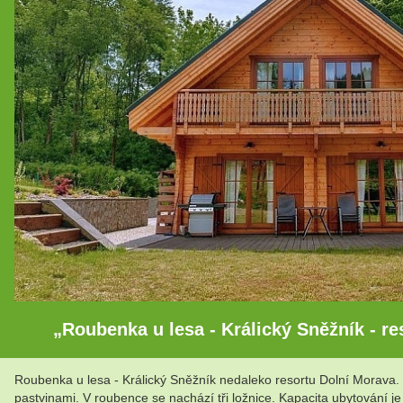
„Roubenka u lesa - Králický Sněžník - re
Roubenka u lesa - Králický Sněžník nedaleko resortu Dolní Morava. 
pastvinami. V roubence se nachází tři ložnice. Kapacita ubytování