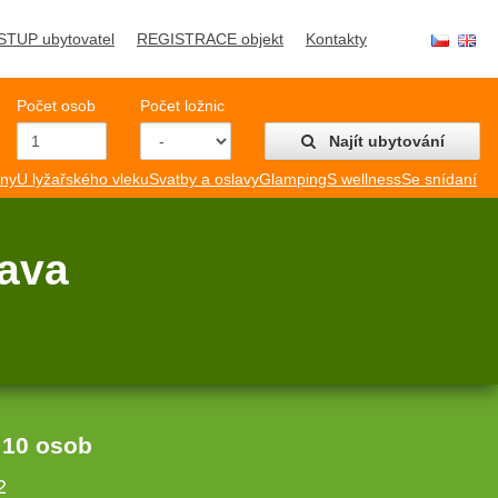
STUP ubytovatel
REGISTRACE objekt
Kontakty
Počet osob
Počet ložnic
Najít ubytování
mny
U lyžařského vleku
Svatby a oslavy
Glamping
S wellness
Se snídaní
rava
:
10 osob
2