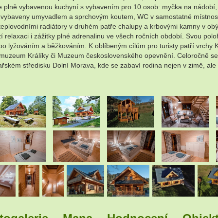
e plně vybavenou kuchyní s vybavením pro 10 osob: myčka na nádobí, t
e vybaveny umyvadlem a sprchovým koutem, WC v samostatné místnosti
 teplovodními radiátory v druhém patře chalupy a krbovými kamny v obý
 relaxaci i zážitky plné adrenalinu ve všech ročních období. Svou poloh
bo lyžováním a běžkováním. K oblíbeným cílům pro turisty patří vrchy 
ké muzeum Králíky či Muzeum československého opevnění. Celoročně se 
řském středisku Dolní Morava, kde se zabaví rodina nejen v zimě, ale i
.
.
.
.
.
.
.
.