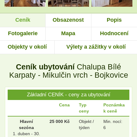
Ceník
Obsazenost
Popis
.
.
Fotogalerie
Mapa
Hodnocení
Objekty v okolí
Výlety a zážitky v okolí
.
.
Ceník ubytování
Chalupa Bílé
.
.
Karpaty - Mikulčin vrch - Bojkovice
Základní CENÍK - ceny za ubytování
.
.
Cena
Typ
Poznámka
ceny
k ceně
.
.
Hlavní
25 000 Kč
Objekt /
Min. nocí:
sezóna
týden
6
1. duben - 30.