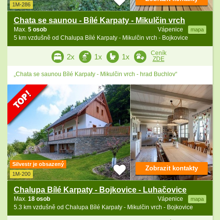
1M-286
Chata se saunou - Bílé Karpaty - Mikulčin vrch
Max.
5 osob
Vápenice
mapa
5 km vzdušně od Chalupa Bílé Karpaty - Mikulčin vrch - Bojkovice
Ceník
2x
1x
1x
ZDE
„Chata se saunou Bílé Karpaty - Mikulčin vrch - hrad Buchlov“
Silvestr je obsazený
Zobrazit kontakty
1M-200
Chalupa Bílé Karpaty - Bojkovice - Luhačovice
Max.
18 osob
Vápenice
mapa
5.3 km vzdušně od Chalupa Bílé Karpaty - Mikulčin vrch - Bojkovice