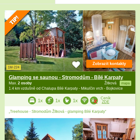
Zobrazit kontakty
1M-224
Glamping se saunou - Stromodům - Bílé Karpaty
Max.
2 osoby
Žitková
mapa
1.4 km vzdušně od Chalupa Bílé Karpaty - Mikulčin vrch - Bojkovice
Ceník
1x
1x
1x
ZDE
„Treehouse - Stromodům Žítková - glamping Bílé Karpaty“