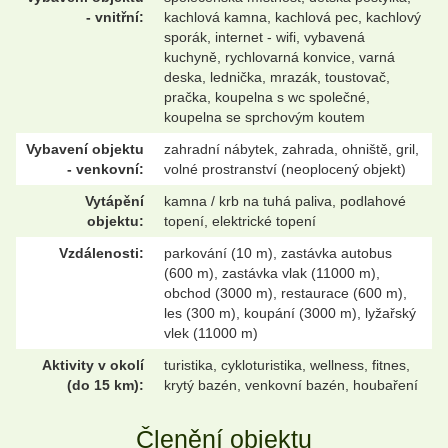
- vnitřní:
kachlová kamna, kachlová pec, kachlový
sporák, internet - wifi, vybavená
kuchyně, rychlovarná konvice, varná
deska, lednička, mrazák, toustovač,
pračka, koupelna s wc společné,
koupelna se sprchovým koutem
Vybavení objektu
zahradní nábytek, zahrada, ohniště, gril,
- venkovní:
volné prostranství (neoplocený objekt)
Vytápění
kamna / krb na tuhá paliva, podlahové
objektu:
topení, elektrické topení
Vzdálenosti:
parkování (10 m), zastávka autobus
(600 m), zastávka vlak (11000 m),
obchod (3000 m), restaurace (600 m),
les (300 m), koupání (3000 m), lyžařský
vlek (11000 m)
Aktivity v okolí
turistika, cykloturistika, wellness, fitnes,
(do 15 km):
krytý bazén, venkovní bazén, houbaření
Členění objektu