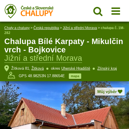
Chaty a chalupy
>
Česká republika
>
Jižní a střední Morava
>
chalupa č. 1M-
282
Chalupa Bílé Karpaty - Mikulčin
vrch - Bojkovice
Jižní a střední Morava
Žítková 81,
Žitková
okres
Uherské Hradiště
Zlínský kraj
GPS 48.98253N 17.88654E
mapa
Můj výběr