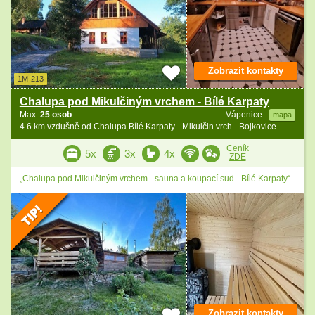
Zobrazit kontakty
1M-213
Chalupa pod Mikulčiným vrchem - Bílé Karpaty
Max.
25 osob
Vápenice
mapa
4.6 km vzdušně od Chalupa Bílé Karpaty - Mikulčin vrch - Bojkovice
Ceník
5x
3x
4x
ZDE
„Chalupa pod Mikulčiným vrchem - sauna a koupací sud - Bílé Karpaty“
Zobrazit kontakty