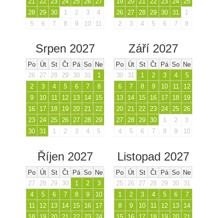
21
22
23
24
25
26
27
19
20
21
22
23
24
25
28
29
30
1
2
3
4
26
27
28
29
30
31
1
5
6
7
8
9
10
11
2
3
4
5
6
7
8
Srpen 2027
Září 2027
Po
Út
St
Čt
Pá
So
Ne
Po
Út
St
Čt
Pá
So
Ne
26
27
28
29
30
31
1
30
31
1
2
3
4
5
2
3
4
5
6
7
8
6
7
8
9
10
11
12
9
10
11
12
13
14
15
13
14
15
16
17
18
19
16
17
18
19
20
21
22
20
21
22
23
24
25
26
23
24
25
26
27
28
29
27
28
29
30
1
2
3
30
31
1
2
3
4
5
4
5
6
7
8
9
10
Říjen 2027
Listopad 2027
Po
Út
St
Čt
Pá
So
Ne
Po
Út
St
Čt
Pá
So
Ne
27
28
29
30
1
2
3
25
26
27
28
29
30
31
4
5
6
7
8
9
10
1
2
3
4
5
6
7
11
12
13
14
15
16
17
8
9
10
11
12
13
14
18
19
20
21
22
23
24
15
16
17
18
19
20
21