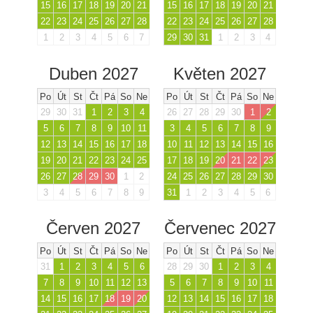
15
16
17
18
19
20
21
15
16
17
18
19
20
21
22
23
24
25
26
27
28
22
23
24
25
26
27
28
1
2
3
4
5
6
7
29
30
31
1
2
3
4
Duben 2027
Květen 2027
Po
Út
St
Čt
Pá
So
Ne
Po
Út
St
Čt
Pá
So
Ne
29
30
31
1
2
3
4
26
27
28
29
30
1
2
5
6
7
8
9
10
11
3
4
5
6
7
8
9
12
13
14
15
16
17
18
10
11
12
13
14
15
16
19
20
21
22
23
24
25
17
18
19
20
21
22
23
26
27
28
29
30
1
2
24
25
26
27
28
29
30
3
4
5
6
7
8
9
31
1
2
3
4
5
6
Červen 2027
Červenec 2027
Po
Út
St
Čt
Pá
So
Ne
Po
Út
St
Čt
Pá
So
Ne
31
1
2
3
4
5
6
28
29
30
1
2
3
4
7
8
9
10
11
12
13
5
6
7
8
9
10
11
14
15
16
17
18
19
20
12
13
14
15
16
17
18