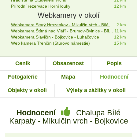
Hradiště na Studeném vrchu
12 km
Přírodní rezervace Horní louky
12 km
Webkamery v okolí
Webkamera Starý Hrozenkov - Mikulčin Vrch - Bílé Karpaty
2 km
Webkamera Štítná nad Vláří - Brumov-Bylnice - Bílé Karpaty
11 km
Webkamera Slavičín - Bojkovice - Luhačovice
12 km
Web kamera Trenčín (Štúrovo námestie)
15 km
Ceník
Obsazenost
Popis
Fotogalerie
Mapa
Hodnocení
Objekty v okolí
Výlety a zážitky v okolí
Hodnocení
Chalupa Bílé
Karpaty - Mikulčin vrch - Bojkovice