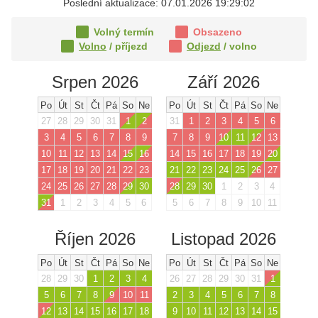
Poslední aktualizace: 07.01.2026 19:29:02
Volný termín
Obsazeno
Volno
/ příjezd
Odjezd
/ volno
Srpen 2026
Září 2026
Po
Út
St
Čt
Pá
So
Ne
Po
Út
St
Čt
Pá
So
Ne
27
28
29
30
31
1
2
31
1
2
3
4
5
6
3
4
5
6
7
8
9
7
8
9
10
11
12
13
10
11
12
13
14
15
16
14
15
16
17
18
19
20
17
18
19
20
21
22
23
21
22
23
24
25
26
27
24
25
26
27
28
29
30
28
29
30
1
2
3
4
31
1
2
3
4
5
6
5
6
7
8
9
10
11
Říjen 2026
Listopad 2026
Po
Út
St
Čt
Pá
So
Ne
Po
Út
St
Čt
Pá
So
Ne
28
29
30
1
2
3
4
26
27
28
29
30
31
1
5
6
7
8
9
10
11
2
3
4
5
6
7
8
12
13
14
15
16
17
18
9
10
11
12
13
14
15