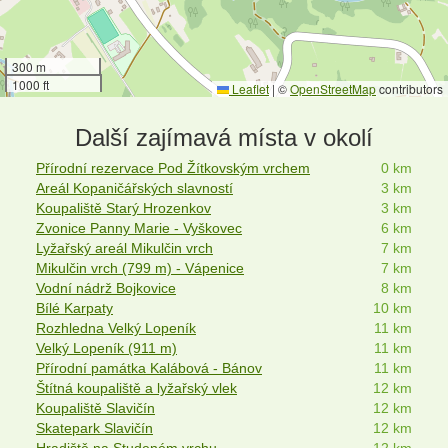
300 m
1000 ft
Leaflet
|
©
OpenStreetMap
contributors
Další zajímavá místa v okolí
Přírodní rezervace Pod Žítkovským vrchem
0 km
Areál Kopaničářských slavností
3 km
Koupaliště Starý Hrozenkov
3 km
Zvonice Panny Marie - Vyškovec
6 km
Lyžařský areál Mikulčin vrch
7 km
Mikulčin vrch (799 m) - Vápenice
7 km
Vodní nádrž Bojkovice
8 km
Bílé Karpaty
10 km
Rozhledna Velký Lopeník
11 km
Velký Lopeník (911 m)
11 km
Přírodní památka Kalábová - Bánov
11 km
Štítná koupaliště a lyžařský vlek
12 km
Koupaliště Slavičín
12 km
Skatepark Slavičín
12 km