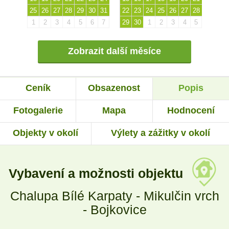
25
26
27
28
29
30
31
22
23
24
25
26
27
28
1
2
3
4
5
6
7
29
30
1
2
3
4
5
Zobrazit další měsíce
Ceník
Obsazenost
Popis
Fotogalerie
Mapa
Hodnocení
Objekty v okolí
Výlety a zážitky v okolí
Vybavení a možnosti objektu
Chalupa Bílé Karpaty - Mikulčin vrch
- Bojkovice