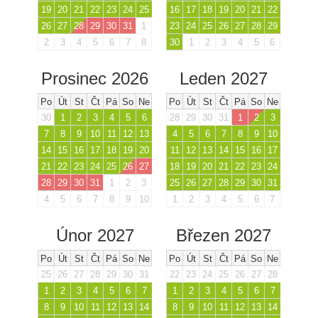
19
20
21
22
23
24
25
16
17
18
19
20
21
22
26
27
28
29
30
31
1
23
24
25
26
27
28
29
2
3
4
5
6
7
8
30
1
2
3
4
5
6
Prosinec 2026
Leden 2027
Po
Út
St
Čt
Pá
So
Ne
Po
Út
St
Čt
Pá
So
Ne
30
1
2
3
4
5
6
28
29
30
31
1
2
3
7
8
9
10
11
12
13
4
5
6
7
8
9
10
14
15
16
17
18
19
20
11
12
13
14
15
16
17
21
22
23
24
25
26
27
18
19
20
21
22
23
24
28
29
30
31
1
2
3
25
26
27
28
29
30
31
4
5
6
7
8
9
10
1
2
3
4
5
6
7
Únor 2027
Březen 2027
Po
Út
St
Čt
Pá
So
Ne
Po
Út
St
Čt
Pá
So
Ne
25
26
27
28
29
30
31
22
23
24
25
26
27
28
1
2
3
4
5
6
7
1
2
3
4
5
6
7
8
9
10
11
12
13
14
8
9
10
11
12
13
14