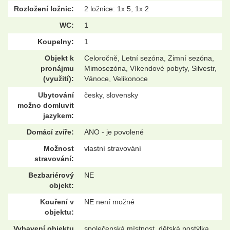
Rozložení ložnic:
2 ložnice: 1x 5, 1x 2
WC:
1
Koupelny:
1
Objekt k
Celoročně, Letní sezóna, Zimní sezóna,
pronájmu
Mimosezóna, Víkendové pobyty, Silvestr,
(využití):
Vánoce, Velikonoce
Ubytování
česky, slovensky
možno domluvit
jazykem:
Domácí zvíře:
ANO - je povolené
Možnost
vlastní stravování
stravování:
Bezbariérový
NE
objekt:
Kouření v
NE není možné
objektu:
Vybavení objektu
společenská místnost, dětská postýlka,