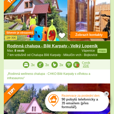
Silvestr je obsazený
Zobrazit kontakty
1M-306
Rodinná chalupa - Bílé Karpaty - Velký Lopeník
Max.
8 osob
Vápenice
mapa
7 km vzdušně od Chalupa Bílé Karpaty - Mikulčin vrch - Bojkovice
Ceník
3x
3x
3x
ZDE
„Rodinná wellness chalupa - CHKO Bílé Karpaty s vířivkou a
infrasaunou“
Rezervace za poslední den:
90 pobytů telefonicky a
35 emailem (přes
formulář).