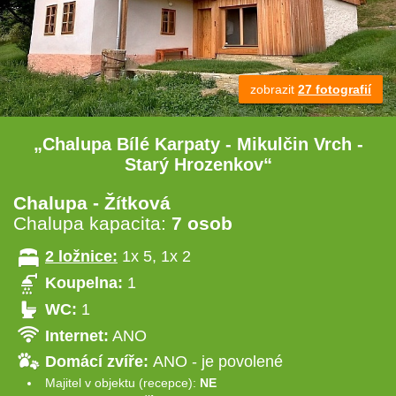
zobrazit
27 fotografií
„Chalupa Bílé Karpaty - Mikulčin Vrch -
Starý Hrozenkov“
Chalupa - Žítková
Chalupa kapacita:
7 osob
2 ložnice:
1x 5, 1x 2
Koupelna:
1
WC:
1
Internet:
ANO
Domácí zvíře:
ANO - je povolené
Majitel v objektu (recepce):
NE