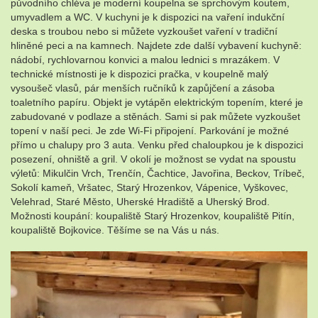
původního chléva je moderní koupelna se sprchovým koutem,
umyvadlem a WC. V kuchyni je k dispozici na vaření indukční
deska s troubou nebo si můžete vyzkoušet vaření v tradiční
hliněné peci a na kamnech. Najdete zde další vybavení kuchyně:
nádobí, rychlovarnou konvici a malou lednici s mrazákem. V
technické místnosti je k dispozici pračka, v koupelně malý
vysoušeč vlasů, pár menších ručníků k zapůjčení a zásoba
toaletního papíru. Objekt je vytápěn elektrickým topením, které je
zabudované v podlaze a stěnách. Sami si pak můžete vyzkoušet
topení v naší peci. Je zde Wi-Fi připojení. Parkování je možné
přímo u chalupy pro 3 auta. Venku před chaloupkou je k dispozici
posezení, ohniště a gril. V okolí je možnost se vydat na spoustu
výletů: Mikulčin Vrch, Trenčín, Čachtice, Javořina, Beckov, Tríbeč,
Sokolí kameň, Vršatec, Starý Hrozenkov, Vápenice, Vyškovec,
Velehrad, Staré Město, Uherské Hradiště a Uherský Brod.
Možnosti koupání: koupaliště Starý Hrozenkov, koupaliště Pitín,
koupaliště Bojkovice. Těšíme se na Vás u nás.