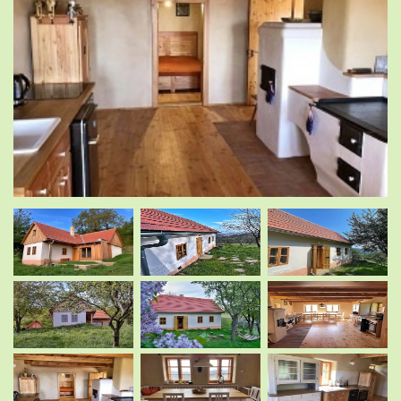
.
.
.
.
.
.