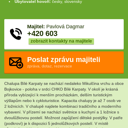
Ubytovatel hovoří:
česky, slovensky
Majitel:
Pavlová Dagmar
+420 603
zobrazit kontakty na majitele
Poslat zprávu majiteli
zpráva, dotaz, rezervace
Chalupa Bílé Karpaty se nachází nedaleko Mikulčina vrchu a obce
Bojkovice - poloha v srdci CHKO Bílé Karpaty. V okolí je krásná
příroda vybízející k menším procházkám, delším turistickým
výšlapům nebo k cykloturistice. Kapacita chalupy je až 7 osob ve
2 ložnicích. V chalupě najdete kombinaci tradičního a moderního
vybavení. V přízemí se nachází světnice s kuchyní a 1 ložnice s
dvoulůžkovou postelí. Možnost zapůjčení dětské postýlky. V patře
(podkroví) je k dispozici 5 jednolůžkových postelí. V místě