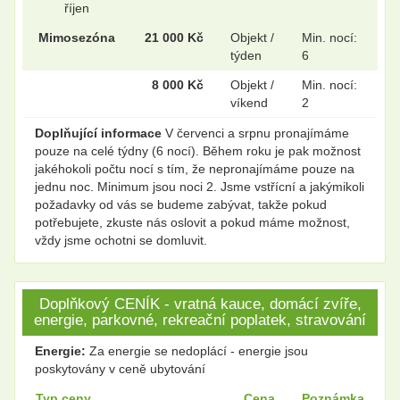
říjen
Mimosezóna
21 000 Kč
Objekt /
Min. nocí:
týden
6
8 000 Kč
Objekt /
Min. nocí:
víkend
2
Doplňující informace
V červenci a srpnu pronajímáme
pouze na celé týdny (6 nocí). Během roku je pak možnost
jakéhokoli počtu nocí s tím, že nepronajímáme pouze na
jednu noc. Minimum jsou noci 2. Jsme vstřícní a jakýmikoli
požadavky od vás se budeme zabývat, takže pokud
potřebujete, zkuste nás oslovit a pokud máme možnost,
vždy jsme ochotni se domluvit.
Doplňkový CENÍK - vratná kauce, domácí zvíře,
energie, parkovné, rekreační poplatek, stravování
Energie:
Za energie se nedoplácí - energie jsou
poskytovány v ceně ubytování
Typ ceny
Cena
Poznámka