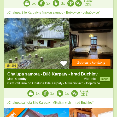
Ceník
5x
3x
3x
ZDE
„Chalupa Bílé Karpaty s finskou saunou - Bojkovice - Luhačovice“
Zobrazit kontakty
1M-291
Chalupa samota - Bílé Karpaty - hrad Buchlov
Max.
4 osoby
Vápenice
mapa
6 km vzdušně od Chalupa Bílé Karpaty - Mikulčin vrch - Bojkovice
Ceník
1x
1x
1x
ZDE
„Chalupa samota Bílé Karpaty - Mikulčin vrch - hrad Buchlov“