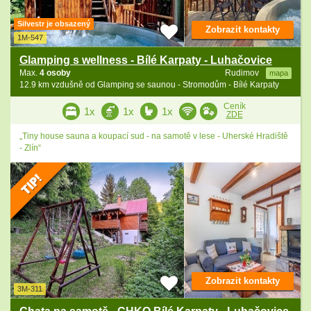
Silvestr je obsazený
Zobrazit kontakty
1M-547
Glamping s wellness - Bílé Karpaty - Luhačovice
Max.
4 osoby
Rudimov
mapa
12.9 km vzdušně od Glamping se saunou - Stromodům - Bílé Karpaty
Ceník
1x
1x
1x
ZDE
„Tiny house sauna a koupací sud - na samotě v lese - Uherské Hradiště
- Zlín“
Zobrazit kontakty
3M-311