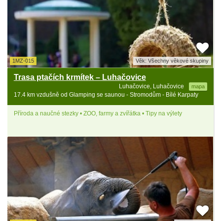
1MZ-015
Věk: Všechny věkové skupiny
Trasa ptačích krmítek – Luhačovice
Luhačovice, Luhačovice
mapa
17.4 km vzdušně od Glamping se saunou - Stromodům - Bílé Karpaty
Příroda a naučné stezky • ZOO, farmy a zvířátka • Tipy na výlety