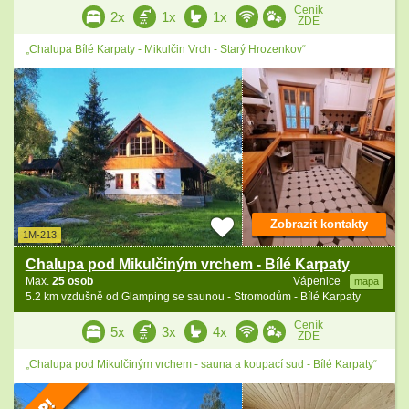
Ceník
2x
1x
1x
ZDE
„Chalupa Bílé Karpaty - Mikulčin Vrch - Starý Hrozenkov“
Zobrazit kontakty
1M-213
Chalupa pod Mikulčiným vrchem - Bílé Karpaty
Max.
25 osob
Vápenice
mapa
5.2 km vzdušně od Glamping se saunou - Stromodům - Bílé Karpaty
Ceník
5x
3x
4x
ZDE
„Chalupa pod Mikulčiným vrchem - sauna a koupací sud - Bílé Karpaty“