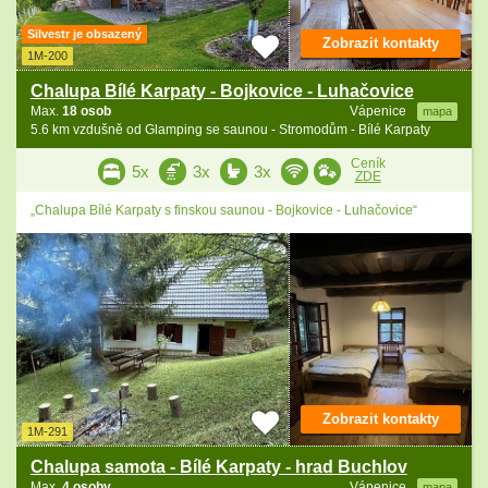
Silvestr je obsazený
Zobrazit kontakty
1M-200
Chalupa Bílé Karpaty - Bojkovice - Luhačovice
Max.
18 osob
Vápenice
mapa
5.6 km vzdušně od Glamping se saunou - Stromodům - Bílé Karpaty
Ceník
5x
3x
3x
ZDE
„Chalupa Bílé Karpaty s finskou saunou - Bojkovice - Luhačovice“
Zobrazit kontakty
1M-291
Chalupa samota - Bílé Karpaty - hrad Buchlov
Max.
4 osoby
Vápenice
mapa