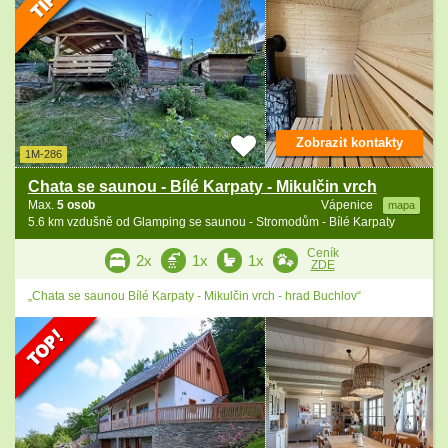
Zobrazit kontakty
1M-286
Chata se saunou - Bílé Karpaty - Mikulčin vrch
Max.
5 osob
Vápenice
mapa
5.6 km vzdušně od Glamping se saunou - Stromodům - Bílé Karpaty
Ceník
2x
1x
1x
ZDE
„Chata se saunou Bílé Karpaty - Mikulčin vrch - hrad Buchlov“