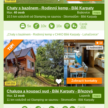
1M-553
Chaty s bazénem - Rodinný kemp - Bílé Karpaty
Max.
40 osob
Bojkovice
mapa
10.5 km vzdušně od Glamping se saunou - Stromodům - Bílé Karpaty
Ceník
5x
10x
10x
ZDE
„Chaty s bazénem - Rodinný kemp v CHKO Bílé Karpaty - Luhačovice“
10
1 hodnocení
Zobrazit kontakty
1M-259
Chalupa a koupací sud - Bílé Karpaty - Březová
Max.
12 osob
Lopeník
mapa
11 km vzdušně od Glamping se saunou - Stromodům - Bílé Karpaty
Ceník