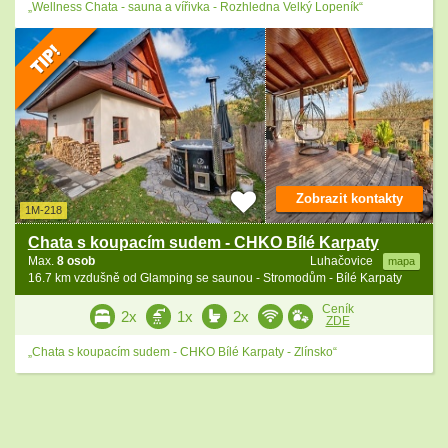
„Wellness Chata - sauna a vířivka - Rozhledna Velký Lopeník“
Zobrazit kontakty
1M-218
Chata s koupacím sudem - CHKO Bílé Karpaty
Max.
8 osob
Luhačovice
mapa
16.7 km vzdušně od Glamping se saunou - Stromodům - Bílé Karpaty
Ceník
2x
1x
2x
ZDE
„Chata s koupacím sudem - CHKO Bílé Karpaty - Zlínsko“