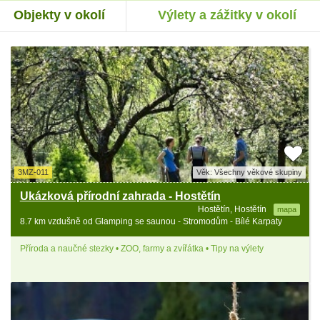
Objekty v okolí
Výlety a zážitky v okolí
3MZ-011
Věk: Všechny věkové skupiny
Ukázková přírodní zahrada - Hostětín
Hostětín, Hostětín
mapa
8.7 km vzdušně od Glamping se saunou - Stromodům - Bílé Karpaty
Příroda a naučné stezky • ZOO, farmy a zvířátka • Tipy na výlety