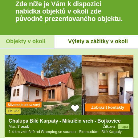
Zde níže je Vám k dispozici
nabídka objektů v okolí zde
původně prezentovaného objektu.
Objekty v okolí
Výlety a zážitky v okolí
Silvestr je obsazený
Zobrazit kontakty
1M-282
Chalupa Bílé Karpaty - Mikulčin vrch - Bojkovice
Max.
7 osob
Žitková
mapa
1.4 km vzdušně od Glamping se saunou - Stromodům - Bílé Karpaty