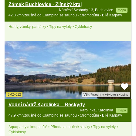
Zámek Buchlovice - Zlínský kraj
Náměstí Svobody 13, Buchlovice
mapa
42.8 km vzdušně od Glamping se saunou - Stromodům - Bílé Karpaty
Hrady, zámky, památky • Tipy na výlety • Cyklotrasy
3MZ-012
Věk: Všechny věkové skupiny
Vodní nádrž Karolinka – Beskydy
Karolinka, Karolinka
mapa
47.9 km vzdušně od Glamping se saunou - Stromodům - Bílé Karpaty
Aquaparky a koupaliště • Příroda a naučné stezky • Tipy na výlety •
Cyklotrasy