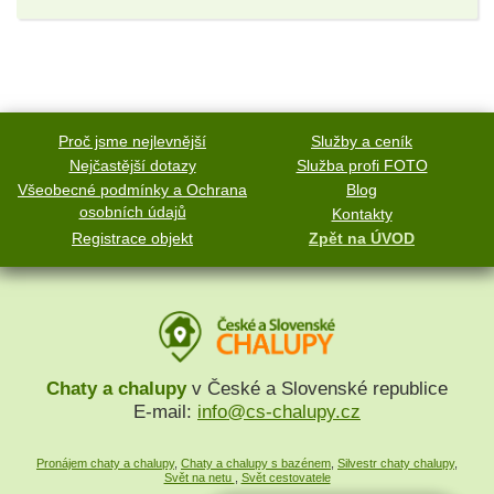
Proč jsme nejlevnější
Služby a ceník
Nejčastější dotazy
Služba profi FOTO
Všeobecné podmínky a Ochrana
Blog
osobních údajů
Kontakty
Registrace objekt
Zpět na ÚVOD
Chaty a chalupy
v České a Slovenské republice
E-mail:
info@cs-chalupy.cz
Pronájem chaty a chalupy
,
Chaty a chalupy s bazénem
,
Silvestr chaty chalupy
,
Svět na netu
,
Svět cestovatele