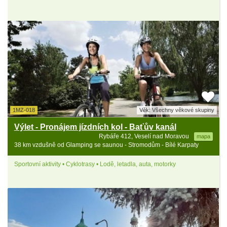
1MZ-018
Věk: Všechny věkové skupiny
Výlet - Pronájem jízdních kol - Baťův kanál
Rybáře 412, Veselí nad Moravou
mapa
38 km vzdušně od Glamping se saunou - Stromodům - Bílé Karpaty
Sportovní aktivity • Cyklotrasy • Lodě, letadla, auta, motorky