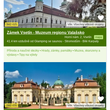
3MZ-025
Věk: Všechny věkové skupiny
Zámek Vsetín - Muzeum regionu Valašsko
Horní nám. 2, Vsetín
mapa
41.4 km vzdušně od Glamping se saunou - Stromodům - Bílé Karpaty
Příroda a naučné stezky • Hrady, zámky, památky • Muzea, skanzeny a
výstavy • Tipy na výlety
1MZ-035
Věk: Všechny věkové skupiny