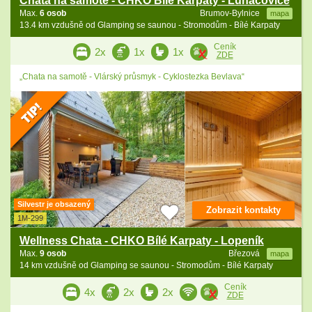
Chata na samotě - CHKO Bílé Karpaty - Luhačovice
Max.
6 osob
Brumov-Bylnice
mapa
13.4 km vzdušně od Glamping se saunou - Stromodům - Bílé Karpaty
Ceník
2x
1x
1x
ZDE
„Chata na samotě - Vlárský průsmyk - Cyklostezka Bevlava“
Silvestr je obsazený
Zobrazit kontakty
1M-299
Wellness Chata - CHKO Bílé Karpaty - Lopeník
Max.
9 osob
Březová
mapa
14 km vzdušně od Glamping se saunou - Stromodům - Bílé Karpaty
Ceník
4x
2x
2x
ZDE