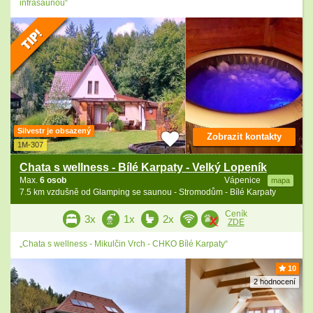
infrasaunou“
Silvestr je obsazený
Zobrazit kontakty
1M-307
Chata s wellness - Bílé Karpaty - Velký Lopeník
Max.
6 osob
Vápenice
mapa
7.5 km vzdušně od Glamping se saunou - Stromodům - Bílé Karpaty
Ceník
3x
1x
2x
ZDE
„Chata s wellness - Mikulčin Vrch - CHKO Bílé Karpaty“
10
2 hodnocení