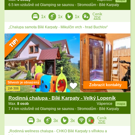
6.5 km vzdušně od Glamping se saunou - Stromodům - Bílé Karpaty
Ceník
1x
1x
1x
ZDE
„Chalupa samota Bílé Karpaty - Mikulčin vrch - hrad Buchlov“
Silvestr je obsazený
Zobrazit kontakty
1M-306
Rodinná chalupa - Bílé Karpaty - Velký Lopeník
Max.
8 osob
Vápenice
mapa
7.4 km vzdušně od Glamping se saunou - Stromodům - Bílé Karpaty
Ceník
3x
3x
3x
ZDE
„Rodinná wellness chalupa - CHKO Bílé Karpaty s vířivkou a