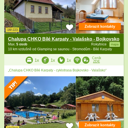
Zobrazit kontakty
1M-223
Chalupa CHKO Bílé Karpaty - Valašsko - Bojkovsko
Max.
5 osob
Rokytnice
mapa
10 km vzdušně od Glamping se saunou - Stromodům - Bílé Karpaty
Ceník
1x
1x
1x
ZDE
„Chalupa CHKO Bílé Karpaty - cyklotrasa Bojkovsko - Valašsko“
Zobrazit kontakty