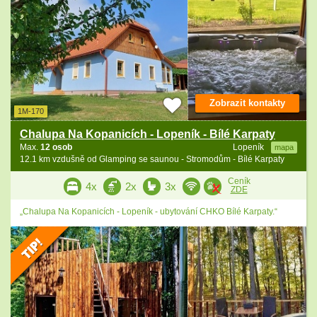
Zobrazit kontakty
1M-170
Chalupa Na Kopanicích - Lopeník - Bílé Karpaty
Max.
12 osob
Lopeník
mapa
12.1 km vzdušně od Glamping se saunou - Stromodům - Bílé Karpaty
Ceník
4x
2x
3x
ZDE
„Chalupa Na Kopanicích - Lopeník - ubytování CHKO Bílé Karpaty.“