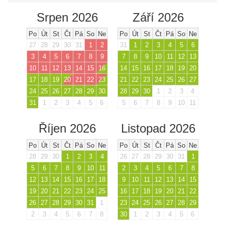
Srpen 2026
Září 2026
Po
Út
St
Čt
Pá
So
Ne
Po
Út
St
Čt
Pá
So
Ne
27
28
29
30
31
1
2
31
1
2
3
4
5
6
3
4
5
6
7
8
9
7
8
9
10
11
12
13
10
11
12
13
14
15
16
14
15
16
17
18
19
20
17
18
19
20
21
22
23
21
22
23
24
25
26
27
24
25
26
27
28
29
30
28
29
30
1
2
3
4
31
1
2
3
4
5
6
5
6
7
8
9
10
11
Říjen 2026
Listopad 2026
Po
Út
St
Čt
Pá
So
Ne
Po
Út
St
Čt
Pá
So
Ne
28
29
30
1
2
3
4
26
27
28
29
30
31
1
5
6
7
8
9
10
11
2
3
4
5
6
7
8
12
13
14
15
16
17
18
9
10
11
12
13
14
15
19
20
21
22
23
24
25
16
17
18
19
20
21
22
26
27
28
29
30
31
1
23
24
25
26
27
28
29
2
3
4
5
6
7
8
30
1
2
3
4
5
6