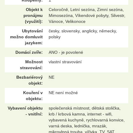
Koupelny:
1
Objekt k
Celoročně, Letní sezóna, Zimní sezóna,
pronájmu
Mimosezóna, Víkendové pobyty, Silvestr,
(využití):
Vánoce, Velikonoce
Ubytování
česky, slovensky, anglicky, německy,
možno domluvit
polsky
jazykem:
Domácí zvíře:
ANO - je povolené
Možnost
vlastní stravování
stravování:
Bezbariérový
NE
objekt:
Kouření v
NE není možné
objektu:
Vybavení objektu
společenská místnost, dětská stolička,
- vnitřní:
krb / krbová kamna, internet - wifi,
vybavená kuchyně, rychlovarná konvice,
varná deska, lednička, mrazák,
mikrovlnná trouba, vířivka, TV, SAT