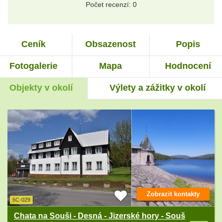
Počet recenzí: 0
Ceník
Obsazenost
Popis
Fotogalerie
Mapa
Hodnocení
Objekty v okolí
Výlety a zážitky v okolí
Zobrazit kontakty
6C-029
Chata na Souši - Desná - Jizerské hory - Souš