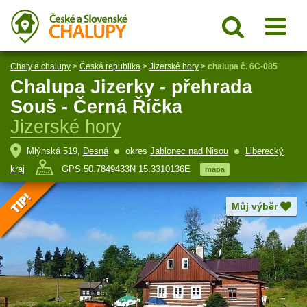
Chaty a chalupy
>
Česká republika
>
Jizerské hory
>
chalupa č. 6C-085
Chalupa Jizerky - přehrada
Souš - Černá Říčka
Jizerské hory
Mlýnská 519,
Desná
okres
Jablonec nad Nisou
Liberecký
kraj
GPS 50.7849433N 15.3310136E
mapa
Můj výběr