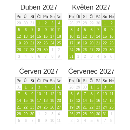
Duben 2027
Květen 2027
Po
Út
St
Čt
Pá
So
Ne
Po
Út
St
Čt
Pá
So
Ne
29
30
31
1
2
3
4
26
27
28
29
30
1
2
5
6
7
8
9
10
11
3
4
5
6
7
8
9
12
13
14
15
16
17
18
10
11
12
13
14
15
16
19
20
21
22
23
24
25
17
18
19
20
21
22
23
26
27
28
29
30
1
2
24
25
26
27
28
29
30
3
4
5
6
7
8
9
31
1
2
3
4
5
6
Červen 2027
Červenec 2027
Po
Út
St
Čt
Pá
So
Ne
Po
Út
St
Čt
Pá
So
Ne
31
1
2
3
4
5
6
28
29
30
1
2
3
4
7
8
9
10
11
12
13
5
6
7
8
9
10
11
14
15
16
17
18
19
20
12
13
14
15
16
17
18
21
22
23
24
25
26
27
19
20
21
22
23
24
25
28
29
30
1
2
3
4
26
27
28
29
30
31
1
5
6
7
8
9
10
11
2
3
4
5
6
7
8