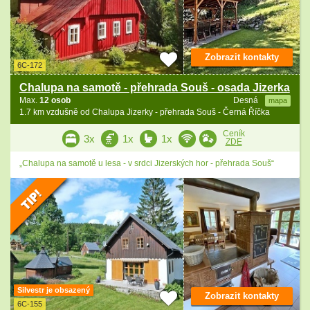
Zobrazit kontakty
6C-172
Chalupa na samotě - přehrada Souš - osada Jizerka
Max.
12 osob
Desná
mapa
1.7 km vzdušně od Chalupa Jizerky - přehrada Souš - Černá Říčka
Ceník
3x
1x
1x
ZDE
„Chalupa na samotě u lesa - v srdci Jizerských hor - přehrada Souš“
Silvestr je obsazený
Zobrazit kontakty
6C-155