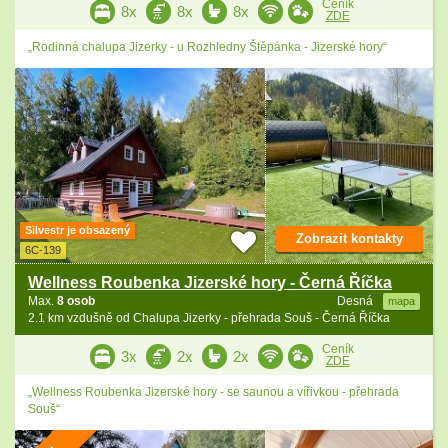
Ceník
8x
8x
8x
ZDE
„Rodinná chalupa Jizerky - u Rozhledny Štěpánka - Jizerské hory“
Silvestr je obsazený
Zobrazit kontakty
6C-139
Wellness Roubenka Jizerské hory - Černá Říčka
Max.
8 osob
Desná
mapa
2.1 km vzdušně od Chalupa Jizerky - přehrada Souš - Černá Říčka
Ceník
3x
2x
2x
ZDE
„Wellness Roubenka Jizerské hory - se saunou a vířivkou - přehrada
Souš“