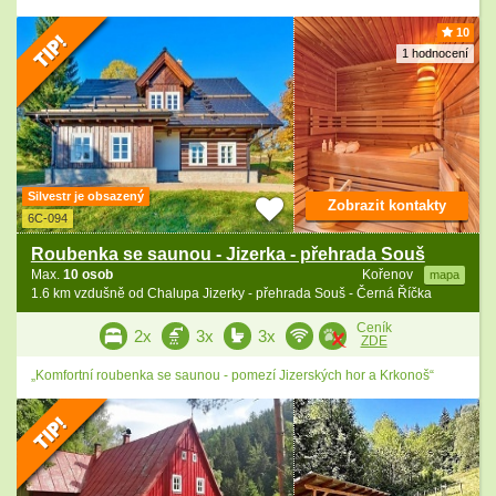
10
1 hodnocení
Silvestr je obsazený
Zobrazit kontakty
6C-094
Roubenka se saunou - Jizerka - přehrada Souš
Max.
10 osob
Kořenov
mapa
1.6 km vzdušně od Chalupa Jizerky - přehrada Souš - Černá Říčka
Ceník
2x
3x
3x
ZDE
„Komfortní roubenka se saunou - pomezí Jizerských hor a Krkonoš“