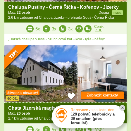
Chalupa Pustiny - Černá Říčka - Kořenov - Jizerky
Max.
22 osob
Desná
mapa
2.6 km vzdušně od Chalupa Jizerky - přehrada Souš - Černá Říčka
Ceník
6x
3x
3x
ZDE
„Horská chalupa v lese - ozubnicová trať - kola - lyže - běžky“
Silvestr je obsazený
Zobrazit kontakty
6C-061
Chata Jizerská magistrála - přehrada Souš
Rezervace za poslední den:
Max.
20 osob
Desná
mapa
128 pobytů telefonicky a
2.7 km vzdušně od Chalupa Jizerky - přehrada Souš - Černá Říčka
39 emailem (přes
formulář).
Ceník
8x
5x
7x
ZDE