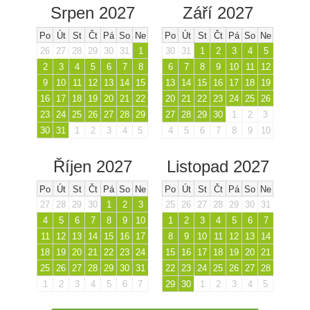
Srpen 2027
Září 2027
Po
Út
St
Čt
Pá
So
Ne
Po
Út
St
Čt
Pá
So
Ne
26
27
28
29
30
31
1
30
31
1
2
3
4
5
2
3
4
5
6
7
8
6
7
8
9
10
11
12
9
10
11
12
13
14
15
13
14
15
16
17
18
19
16
17
18
19
20
21
22
20
21
22
23
24
25
26
23
24
25
26
27
28
29
27
28
29
30
1
2
3
30
31
1
2
3
4
5
4
5
6
7
8
9
10
Říjen 2027
Listopad 2027
Po
Út
St
Čt
Pá
So
Ne
Po
Út
St
Čt
Pá
So
Ne
27
28
29
30
1
2
3
25
26
27
28
29
30
31
4
5
6
7
8
9
10
1
2
3
4
5
6
7
11
12
13
14
15
16
17
8
9
10
11
12
13
14
18
19
20
21
22
23
24
15
16
17
18
19
20
21
25
26
27
28
29
30
31
22
23
24
25
26
27
28
1
2
3
4
5
6
7
29
30
1
2
3
4
5