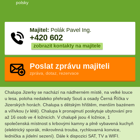
polsky
Majitel:
Polák Pavel Ing.
+420 602
zobrazit kontakty na majitele
Poslat zprávu majiteli
zpráva, dotaz, rezervace
Chalupa Jizerky se nachází na nádherném místě, na velké louce
u lesa, poloha nedaleko přehrady Souš a osady Černá Říčka v
Jizerských horách. Chalupa s dětským hřištěm, menším bazénem
a vířivkou (v létě). Chalupa k pronajmutí poskytuje ubytování pro
až 16 osob ve 4 ložnicích. V chalupě jsou 4 ložnice, 1
společenská místnost s krbovými kamny a plně vybavená kuchyň
(elektrický sporák, mikrovlnná trouba, rychlovarná konvice,
lednička a jídelní sezení). Dále k dispozici SAT, TV a WIFI.