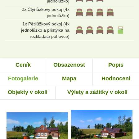
jednolůžko)
2x Čtyřlůžkový pokoj (4x
jednolůžko)
1x Pětilůžkový pokoj (4x
jednolůžko a přistýlka na
rozkládací pohovce)
Ceník
Obsazenost
Popis
Fotogalerie
Mapa
Hodnocení
Objekty v okolí
Výlety a zážitky v okolí