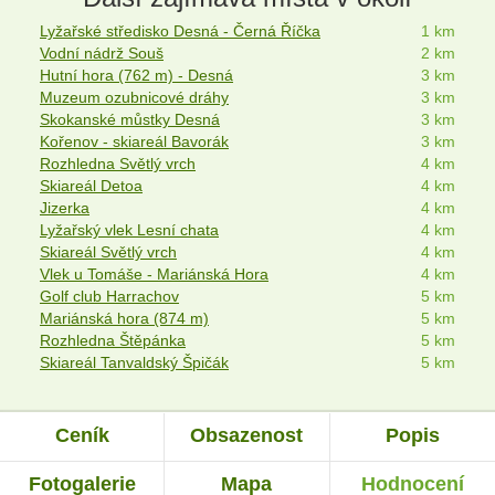
Lyžařské středisko Desná - Černá Říčka
1 km
Vodní nádrž Souš
2 km
Hutní hora (762 m) - Desná
3 km
Muzeum ozubnicové dráhy
3 km
Skokanské můstky Desná
3 km
Kořenov - skiareál Bavorák
3 km
Rozhledna Světlý vrch
4 km
Skiareál Detoa
4 km
Jizerka
4 km
Lyžařský vlek Lesní chata
4 km
Skiareál Světlý vrch
4 km
Vlek u Tomáše - Mariánská Hora
4 km
Golf club Harrachov
5 km
Mariánská hora (874 m)
5 km
Rozhledna Štěpánka
5 km
Skiareál Tanvaldský Špičák
5 km
Ceník
Obsazenost
Popis
Fotogalerie
Mapa
Hodnocení