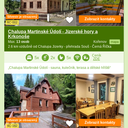
Silvestr je obsazený
Zobrazit kontakty
6C-002
Chalupa Martinské Údolí - Jizerské hory a
Krkonoše
Max.
13 osob
Kořenov
mapa
2.6 km vzdušně od Chalupa Jizerky - přehrada Souš - Černá Říčka
Ceník
5x
2x
5x
ZDE
„Chalupa Martinské Údolí - sauna, kulečník, terasa a dětské hřiště“
Silvestr je obsazený
Zobrazit kontakty
6C-162