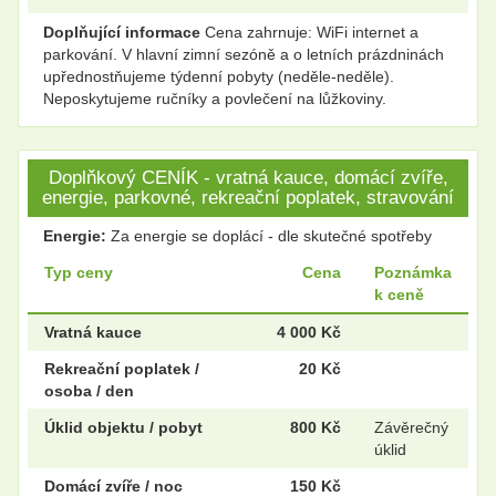
Doplňující informace
Cena zahrnuje: WiFi internet a
parkování. V hlavní zimní sezóně a o letních prázdninách
upřednostňujeme týdenní pobyty (neděle-neděle).
Neposkytujeme ručníky a povlečení na lůžkoviny.
Doplňkový CENÍK - vratná kauce, domácí zvíře,
energie, parkovné, rekreační poplatek, stravování
Energie:
Za energie se doplácí - dle skutečné spotřeby
Typ ceny
Cena
Poznámka
k ceně
Vratná kauce
4 000 Kč
Rekreační poplatek /
20 Kč
osoba / den
Úklid objektu / pobyt
800 Kč
Závěrečný
úklid
Domácí zvíře / noc
150 Kč