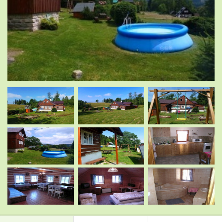
.
.
.
.
.
.