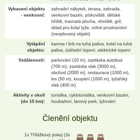
Vybavení objektu
zahradní nábytek, terasa, zahrada,
- venkovní:
venkovní bazén, pískoviště, dětské
hřiště, travnatá plocha, ohniště, gril,
sklad pro kola/ lyže, volné prostranství
(neoplocený objekt)
Vytápění
kamna / krb na tuhá paliva, kotel na tuhá
objektu:
paliva, ústřední topení, elektrické topení
Vzdálenosti:
parkování (10 m), zastávka autobus
(700 m), zastávka vlak (3000 m),
obchod (2000 m), restaurace (1000 m),
les (50 m), koupání (1000 m), lyžařský
vlek (400 m)
Aktivity v okolí
turistika, cykloturistika, venkovní bazén,
(do 15 km):
houbaření, lanový park, lyžování
Členění objektu
1x Třílůžkový pokoj (3x