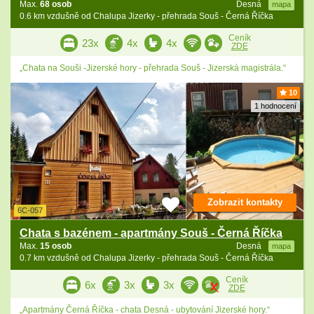
Max.
68 osob
Desná
mapa
0.6 km vzdušně od Chalupa Jizerky - přehrada Souš - Černá Říčka
Ceník
23x
4x
4x
ZDE
„Chata na Souši -Jizerské hory - přehrada Souš - Jizerská magistrála.“
10
1 hodnocení
Zobrazit kontakty
6C-057
Chata s bazénem - apartmány Souš - Černá Říčka
Max.
15 osob
Desná
mapa
0.7 km vzdušně od Chalupa Jizerky - přehrada Souš - Černá Říčka
Ceník
6x
3x
3x
ZDE
„Apartmány Černá Říčka - chata Desná - ubytování Jizerské hory.“