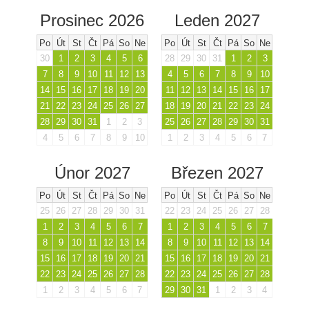
Prosinec 2026
Leden 2027
Po
Út
St
Čt
Pá
So
Ne
Po
Út
St
Čt
Pá
So
Ne
30
1
2
3
4
5
6
28
29
30
31
1
2
3
7
8
9
10
11
12
13
4
5
6
7
8
9
10
14
15
16
17
18
19
20
11
12
13
14
15
16
17
21
22
23
24
25
26
27
18
19
20
21
22
23
24
28
29
30
31
1
2
3
25
26
27
28
29
30
31
4
5
6
7
8
9
10
1
2
3
4
5
6
7
Únor 2027
Březen 2027
Po
Út
St
Čt
Pá
So
Ne
Po
Út
St
Čt
Pá
So
Ne
25
26
27
28
29
30
31
22
23
24
25
26
27
28
1
2
3
4
5
6
7
1
2
3
4
5
6
7
8
9
10
11
12
13
14
8
9
10
11
12
13
14
15
16
17
18
19
20
21
15
16
17
18
19
20
21
22
23
24
25
26
27
28
22
23
24
25
26
27
28
1
2
3
4
5
6
7
29
30
31
1
2
3
4