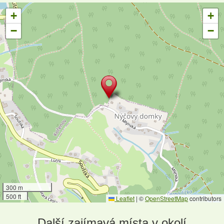
+
+
−
−
300 m
500 ft
Leaflet
|
©
OpenStreetMap
contributors
Další zajímavá místa v okolí