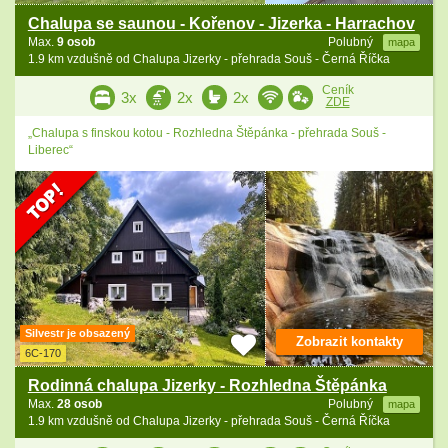
Chalupa se saunou - Kořenov - Jizerka - Harrachov
Max.
9 osob
Polubný
mapa
1.9 km vzdušně od Chalupa Jizerky - přehrada Souš - Černá Říčka
Ceník
3x
2x
2x
ZDE
„Chalupa s finskou kotou - Rozhledna Štěpánka - přehrada Souš -
Liberec“
Silvestr je obsazený
Zobrazit kontakty
6C-170
Rodinná chalupa Jizerky - Rozhledna Štěpánka
Max.
28 osob
Polubný
mapa
1.9 km vzdušně od Chalupa Jizerky - přehrada Souš - Černá Říčka