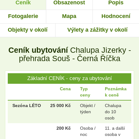
Ceník
Obsazenost
Popis
.
.
Fotogalerie
Mapa
Hodnocení
Objekty v okolí
Výlety a zážitky v okolí
Ceník ubytování
Chalupa Jizerky -
přehrada Souš - Černá Říčka
Základní CENÍK - ceny za ubytování
Cena
Typ
Poznámka
ceny
k ceně
Sezóna LÉTO
25 000 Kč
Objekt /
Chalupa
týden
do 10
osob
200 Kč
Osoba /
11. a další
noc
osoba v