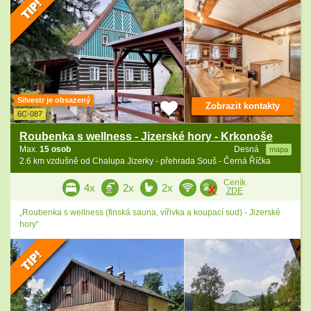
Silvestr je obsazený
Zobrazit kontakty
6C-087
Roubenka s wellness - Jizerské hory - Krkonoše
Max.
15 osob
Desná
mapa
2.6 km vzdušně od Chalupa Jizerky - přehrada Souš - Černá Říčka
Ceník
4x
2x
2x
ZDE
„Roubenka s wellness (finská sauna, vířivka a koupací sud) - Jizerské
hory“