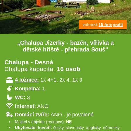
zobrazit
15 fotografií
„Chalupa Jizerky - bazén, vířivka a
dětské hřiště - přehrada Souš“
Chalupa - Desná
Chalupa kapacita:
16 osob
4 ložnice:
1x 4+1, 2x 4, 1x 3
Koupelna:
1
WC:
3
Internet:
ANO
Domácí zvíře:
ANO - je povolené
Majitel v objektu (recepce):
NE
Ubytovatel hovoří:
česky, slovensky, anglicky, německy,