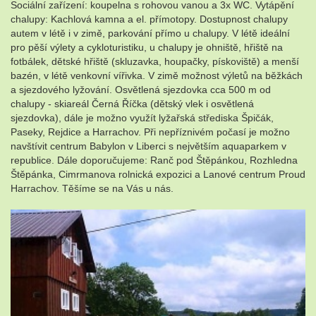
Sociální zařízení: koupelna s rohovou vanou a 3x WC. Vytápění
chalupy: Kachlová kamna a el. přímotopy. Dostupnost chalupy
autem v létě i v zimě, parkování přímo u chalupy. V létě ideální
pro pěší výlety a cykloturistiku, u chalupy je ohniště, hřiště na
fotbálek, dětské hřiště (skluzavka, houpačky, pískoviště) a menší
bazén, v létě venkovní vířivka. V zimě možnost výletů na běžkách
a sjezdového lyžování. Osvětlená sjezdovka cca 500 m od
chalupy - skiareál Černá Říčka (dětský vlek i osvětlená
sjezdovka), dále je možno využít lyžařská střediska Špičák,
Paseky, Rejdice a Harrachov. Při nepříznivém počasí je možno
navštívit centrum Babylon v Liberci s největším aquaparkem v
republice. Dále doporučujeme: Ranč pod Štěpánkou, Rozhledna
Štěpánka, Cimrmanova rolnická expozici a Lanové centrum Proud
Harrachov. Těšíme se na Vás u nás.