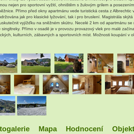
u nejen pro sportovní vyžití, ohništěm s žulovým grilem a posezením. P
něžnice. Přímo před okny apartmánu vede turistická cesta z Albrechtic 
udržována jak pro klasické lyžování, tak i pro bruslení. Magistrála ský
 uskutečnit vyjížďku na sněžném skútru. Necelé 2 km od apartmánu se n
ingltreky. Přímo v osadě je v provozu provazový vlek pro malé začínaj
ckých, kulturních, zábavných a sportovních míst. Možnosti koupání v ok
.
.
.
.
.
.
.
.
togalerie
Mapa
Hodnocení
Objekt