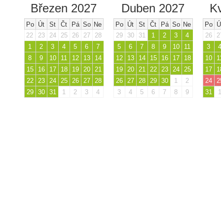
Březen 2027
Duben 2027
K
Po
Út
St
Čt
Pá
So
Ne
Po
Út
St
Čt
Pá
So
Ne
Po
Ú
22
23
24
25
26
27
28
29
30
31
1
2
3
4
26
2
1
2
3
4
5
6
7
5
6
7
8
9
10
11
3
8
9
10
11
12
13
14
12
13
14
15
16
17
18
10
1
15
16
17
18
19
20
21
19
20
21
22
23
24
25
17
1
22
23
24
25
26
27
28
26
27
28
29
30
1
2
24
2
29
30
31
1
2
3
4
3
4
5
6
7
8
9
31