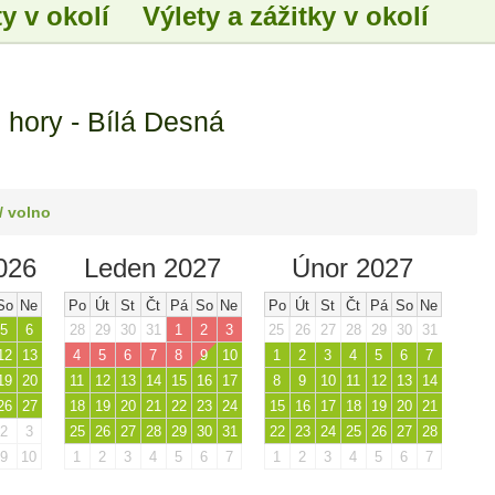
y v okolí
Výlety a zážitky v okolí
 hory - Bílá Desná
/ volno
026
Leden 2027
Únor 2027
So
Ne
Po
Út
St
Čt
Pá
So
Ne
Po
Út
St
Čt
Pá
So
Ne
5
6
28
29
30
31
1
2
3
25
26
27
28
29
30
31
12
13
4
5
6
7
8
9
10
1
2
3
4
5
6
7
19
20
11
12
13
14
15
16
17
8
9
10
11
12
13
14
26
27
18
19
20
21
22
23
24
15
16
17
18
19
20
21
2
3
25
26
27
28
29
30
31
22
23
24
25
26
27
28
9
10
1
2
3
4
5
6
7
1
2
3
4
5
6
7