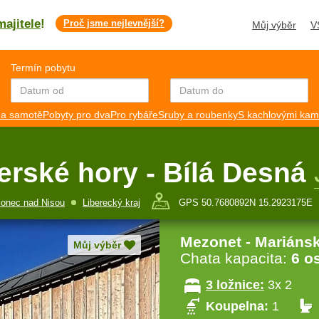
majitele
!
Proč jsme nejlevnější?
Můj výběr
V
Termín pobytu
a samotě
Pobyty pro dva
Pro rybáře
Sruby a roubenky
S kachlovými ka
erské hory - Bílá Desná
lonec nad Nisou
Liberecký kraj
GPS 50.7680892N 15.2923175E
Mezonet - Mariáns
Můj výběr
Chata kapacita:
6 o
3 ložnice:
3x 2
Koupelna:
1