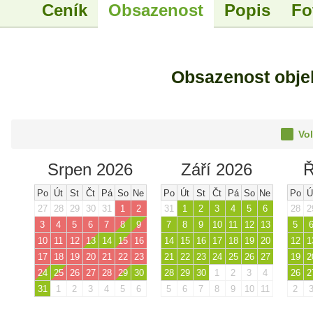
Ceník
Obsazenost
Popis
Fo
Obsazenost obje
Vol
Srpen 2026
Září 2026
Ř
Po
Út
St
Čt
Pá
So
Ne
Po
Út
St
Čt
Pá
So
Ne
Po
Ú
27
28
29
30
31
1
2
31
1
2
3
4
5
6
28
2
3
4
5
6
7
8
9
7
8
9
10
11
12
13
5
10
11
12
13
14
15
16
14
15
16
17
18
19
20
12
1
17
18
19
20
21
22
23
21
22
23
24
25
26
27
19
2
24
25
26
27
28
29
30
28
29
30
1
2
3
4
26
2
31
1
2
3
4
5
6
5
6
7
8
9
10
11
2