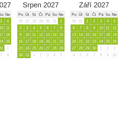
2027
Srpen 2027
Září 2027
So
Ne
Po
Út
St
Čt
Pá
So
Ne
Po
Út
St
Čt
Pá
So
Ne
3
4
26
27
28
29
30
31
1
30
31
1
2
3
4
5
10
11
2
3
4
5
6
7
8
6
7
8
9
10
11
12
17
18
9
10
11
12
13
14
15
13
14
15
16
17
18
19
24
25
16
17
18
19
20
21
22
20
21
22
23
24
25
26
31
1
23
24
25
26
27
28
29
27
28
29
30
1
2
3
7
8
30
31
1
2
3
4
5
4
5
6
7
8
9
10