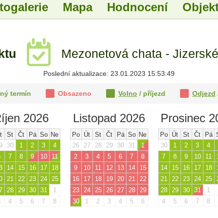
togalerie
Mapa
Hodnocení
Objekt
ktu
Mezonetová chata - Jizerské
Poslední aktualizace: 23.01.2023 15:53:49
ný termín
Obsazeno
Volno
/ příjezd
Odjezd
íjen 2026
Listopad 2026
Prosinec 2
t
St
Čt
Pá
So
Ne
Po
Út
St
Čt
Pá
So
Ne
Po
Út
St
Čt
Pá
9
30
1
2
3
4
26
27
28
29
30
31
1
30
1
2
3
4
6
7
8
9
10
11
2
3
4
5
6
7
8
7
8
9
10
11
3
14
15
16
17
18
9
10
11
12
13
14
15
14
15
16
17
18
0
21
22
23
24
25
16
17
18
19
20
21
22
21
22
23
24
25
7
28
29
30
31
1
23
24
25
26
27
28
29
28
29
30
31
1
3
4
5
6
7
8
30
1
2
3
4
5
6
4
5
6
7
8