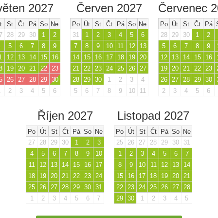
věten 2027
Červen 2027
Červenec 
t
St
Čt
Pá
So
Ne
Po
Út
St
Čt
Pá
So
Ne
Po
Út
St
Čt
Pá
7
28
29
30
1
2
31
1
2
3
4
5
6
28
29
30
1
2
4
5
6
7
8
9
7
8
9
10
11
12
13
5
6
7
8
9
1
12
13
14
15
16
14
15
16
17
18
19
20
12
13
14
15
16
8
19
20
21
22
23
21
22
23
24
25
26
27
19
20
21
22
23
5
26
27
28
29
30
28
29
30
1
2
3
4
26
27
28
29
30
1
2
3
4
5
6
5
6
7
8
9
10
11
2
3
4
5
6
Říjen 2027
Listopad 2027
Po
Út
St
Čt
Pá
So
Ne
Po
Út
St
Čt
Pá
So
Ne
27
28
29
30
1
2
3
25
26
27
28
29
30
31
4
5
6
7
8
9
10
1
2
3
4
5
6
7
11
12
13
14
15
16
17
8
9
10
11
12
13
14
18
19
20
21
22
23
24
15
16
17
18
19
20
21
25
26
27
28
29
30
31
22
23
24
25
26
27
28
1
2
3
4
5
6
7
29
30
1
2
3
4
5