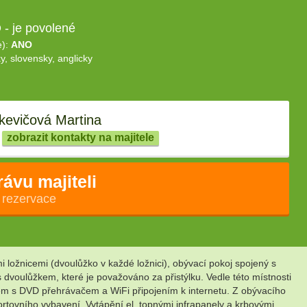
- je povolené
e):
ANO
y, slovensky, anglicky
kevičová Martina
zobrazit kontakty na majitele
rávu majiteli
 rezervace
ožnicemi (dvoulůžko v každé ložnici), obývací pokoj spojený s
oulůžkem, které je považováno za přistýlku. Vedle této místnosti
em s DVD přehrávačem a WiFi připojením k internetu. Z obývacího
ortovního vybavení. Vytápění el. topnými infrapanely a krbovými