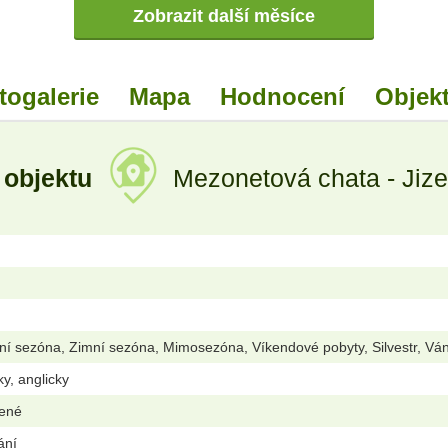
Zobrazit další měsíce
togalerie
Mapa
Hodnocení
Objekt
 objektu
Mezonetová chata - Jize
ní sezóna, Zimní sezóna, Mimosezóna, Víkendové pobyty, Silvestr, Vá
ky, anglicky
lené
ání