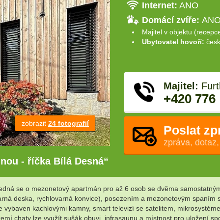
Internet:
ANO
Domácí zvíře:
ANO 
Majitel v objektu (recepc
Ubytovatel hovoří:
česk
Majitel:
Furt
+420 776
zobrazit
24 fotografií
Poslat zp
zpráva, dotaz,
nou - říčka Bílá Desná“
Jedná se o mezonetový apartmán pro až 6 osob se dvěma samostatnými l
rná deska, rychlovarná konvice), posezením a mezonetovým spaním s dv
 vybaven kachlovými kamny, smart televizí se satelitem, mikrosystém
mí chaty lze využít sušák obuvi, infrasaunu a místnost pro uložení sp