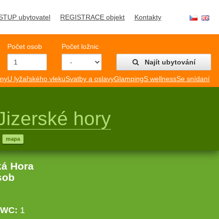
STUP ubytovatel
REGISTRACE objekt
Kontakty
Počet osob
Počet ložnic
Najít ubytování
mny
U lyžařského vleku
Svatby a oslavy
Glamping
S wellness
Se snídaní
Jizerské hory
mapa
ká Hora
sob
WC:
1