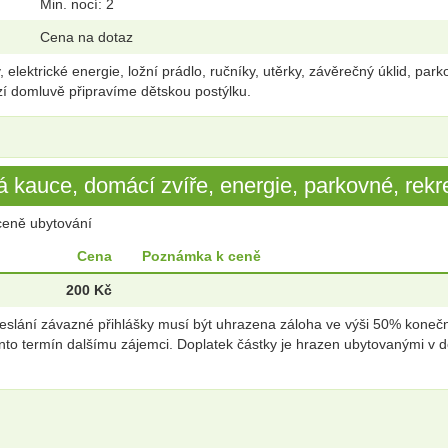
Min. nocí: 2
Cena na dotaz
elektrické energie, ložní prádlo, ručníky, utěrky, závěrečný úklid, p
zí domluvě připravíme dětskou postýlku.
 kauce, domácí zvíře, energie, parkovné, rekre
ceně ubytování
Cena
Poznámka k ceně
200 Kč
ání závazné přihlášky musí být uhrazena záloha ve výši 50% konečné
o termín dalšímu zájemci. Doplatek částky je hrazen ubytovanými v d