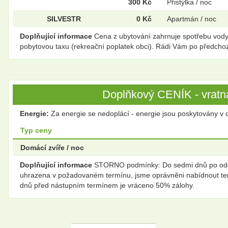
300 Kč
Přistýlka / noc
SILVESTR
0 Kč
Apartmán / noc
Doplňující informace
Cena z ubytování zahrnuje spotřebu vody, 
pobytovou taxu (rekreační poplatek obci). Rádi Vám po předcho
Doplňkový CENÍK - vratná
Energie:
Za energie se nedoplácí - energie jsou poskytovány v 
Typ ceny
Domácí zvíře / noc
Doplňující informace
STORNO podmínky: Do sedmi dnů po odesl
uhrazena v požadovaném termínu, jsme oprávněni nabídnout tent
dnů před nástupním termínem je vráceno 50% zálohy.