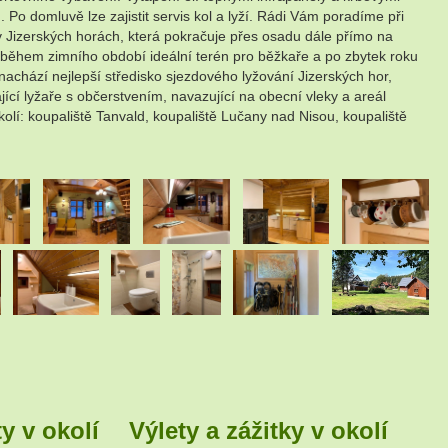
o domluvě lze zajistit servis kol a lyží. Rádi Vám poradíme při
v Jizerských horách, která pokračuje přes osadu dále přímo na
tá během zimního období ideální terén pro běžkaře a po zbytek roku
achází nejlepší středisko sjezdového lyžování Jizerských hor,
ící lyžaře s občerstvením, navazující na obecní vleky a areál
olí: koupaliště Tanvald, koupaliště Lučany nad Nisou, koupaliště
.
.
.
.
.
.
.
.
.
y v okolí
Výlety a zážitky v okolí