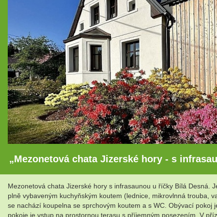
„Mezonetová chata Jizerské hory - s infrasau
Mezonetová chata Jizerské hory s infrasaunou u říčky Bílá Desná. 
plně vybaveným kuchyňským koutem (lednice, mikrovlnná trouba, va
se nachází koupelna se sprchovým koutem a s WC. Obývací pokoj je
pokoje je vstup na prostornou terasu s příjemným posezením. V příze