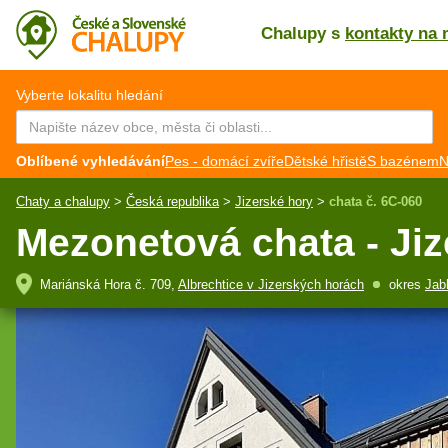
Chalupy s
kontakty na 
CZ
EN
Vyberte lokalitu hledání
Oblíbené vyhledávání
Pes - domácí zvíře
Dětské hřistě
S bazénem
N
Chaty a chalupy
>
Česká republika
>
Jizerské hory
>
chata č. 6C-060
Mezonetová chata - Jiz
Mariánská Hora č. 709,
Albrechtice v Jizerských horách
okres
Jab