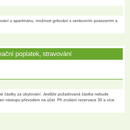
arkování u apartmánu, možnost grilování s venkovním posezením a
ační poplatek, stravování
 částky za ubytování. Jestliže požadovaná částka nebude
en nástupu převodem na účet. Při zrušení rezervace 30 a více