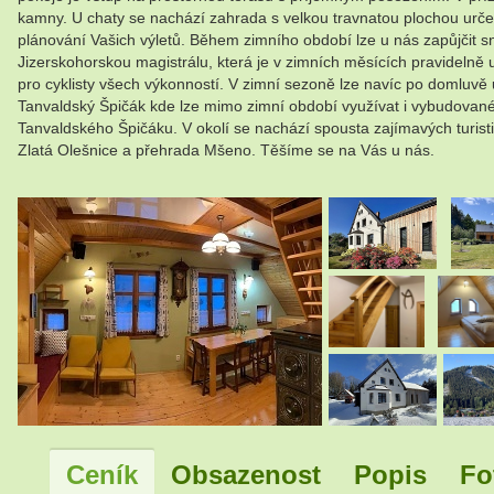
kamny. U chaty se nachází zahrada s velkou travnatou plochou určeno
plánování Vašich výletů. Během zimního období lze u nás zapůjčit s
Jizerskohorskou magistrálu, která je v zimních měsících pravidelně 
pro cyklisty všech výkonností. V zimní sezoně lze navíc po domluvě
Tanvaldský Špičák kde lze mimo zimní období využívat i vybudované s
Tanvaldského Špičáku. V okolí se nachází spousta zajímavých turisti
Zlatá Olešnice a přehrada Mšeno. Těšíme se na Vás u nás.
.
.
Ceník
Obsazenost
Popis
Fo