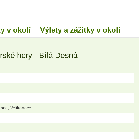
y v okolí
Výlety a zážitky v okolí
rské hory - Bílá Desná
noce, Velikonoce