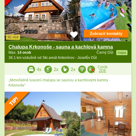
Zobrazit kontakty
5C-016
Chalupa Krkonoše - sauna a kachlová kamna
Max.
14 osob
Černý Důl
mapa
36.1 km vzdušně od Ski areál Antonínov - Josefův Důl
Ceník
4x
2x
2x
ZDE
„Mimořádně luxusní chalupa se saunou a kachlovými kamny -
Krkonoše“