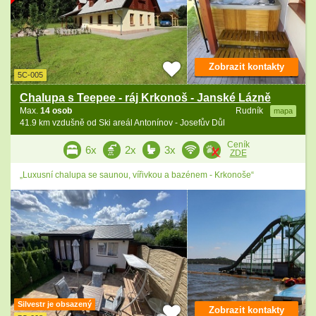
Zobrazit kontakty
5C-005
Chalupa s Teepee - ráj Krkonoš - Janské Lázně
Max.
14 osob
Rudník
mapa
41.9 km vzdušně od Ski areál Antonínov - Josefův Důl
Ceník
6x
2x
3x
ZDE
„Luxusní chalupa se saunou, vířivkou a bazénem - Krkonoše“
Silvestr je obsazený
Zobrazit kontakty