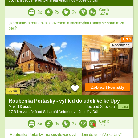
36.4 km vzdušně od Ski areál Antonínov - Josefův Důl
Ceník
3x
2x
2x
ZDE
„Romantická roubenka s bazénem a kachlovými kamny se spaním za
pecí“
9.6
4 hodnocení
Zobrazit kontakty
5C-001
Roubenka Portášky - výhled do údolí Velké Úpy
Max.
13 osob
Pec pod Sněžkou
mapa
37.8 km vzdušně od Ski areál Antonínov - Josefův Důl
Ceník
5x
3x
3x
ZDE
„Roubenka Portášky - na sjezdovce s výhledem do údolí Velké Úpy“