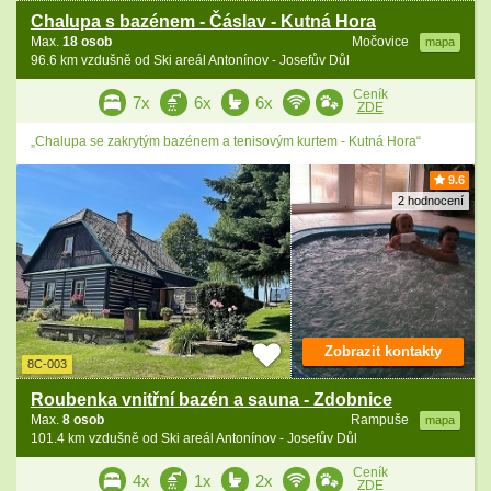
Chalupa s bazénem - Čáslav - Kutná Hora
Max.
18 osob
Močovice
mapa
96.6 km vzdušně od Ski areál Antonínov - Josefův Důl
Ceník
7x
6x
6x
ZDE
„Chalupa se zakrytým bazénem a tenisovým kurtem - Kutná Hora“
9.6
2 hodnocení
Zobrazit kontakty
8C-003
Roubenka vnitřní bazén a sauna - Zdobnice
Max.
8 osob
Rampuše
mapa
101.4 km vzdušně od Ski areál Antonínov - Josefův Důl
Ceník
4x
1x
2x
ZDE