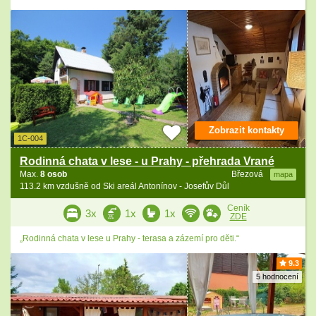
Zobrazit kontakty
1C-004
Rodinná chata v lese - u Prahy - přehrada Vrané
Max.
8 osob
Březová
mapa
113.2 km vzdušně od Ski areál Antonínov - Josefův Důl
Ceník
3x
1x
1x
ZDE
„Rodinná chata v lese u Prahy - terasa a zázemí pro děti.“
9.3
5 hodnocení