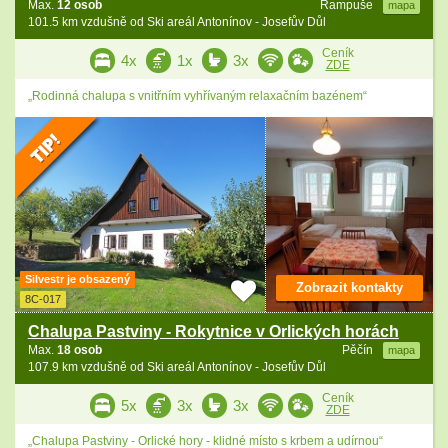
Max.
12 osob
Rampuše
mapa
101.5 km vzdušně od Ski areál Antonínov - Josefův Důl
Ceník
4x
1x
3x
ZDE
„Rodinná chalupa s vnitřním vyhřívaným relaxačním bazénem“
Silvestr je obsazený
Zobrazit kontakty
8C-017
Chalupa Pastviny - Rokytnice v Orlických horách
Max.
18 osob
Pěčín
mapa
107.9 km vzdušně od Ski areál Antonínov - Josefův Důl
Ceník
5x
3x
3x
ZDE
„Chalupa Pastviny - Orlické hory - klidné místo s krbem a udírnou“