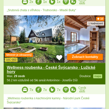
2x
1x
1x
ZDE
„Srubová chata s vířivkou - Trutnovsko - Mladé Buky“
10
1 hodnocení
Silvestr je obsazený
Zobrazit kontakty
10C-002
Wellness roubenka - České Švýcarsko - Lužické
hory
Max.
29 osob
Doubice
mapa
56.2 km vzdušně od Ski areál Antonínov - Josefův Důl
Ceník
7x
7x
7x
ZDE
„Wellness roubenka s kachlovými kamny - Národní park České
Švýcarsko“