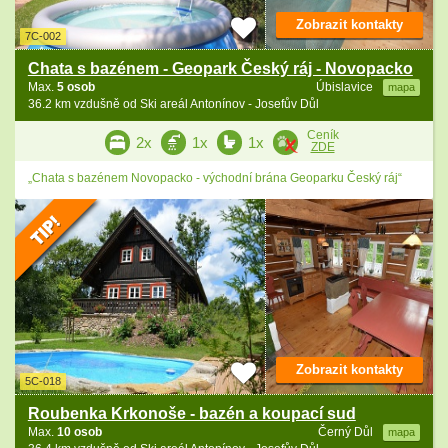
Zobrazit kontakty
7C-002
Chata s bazénem - Geopark Český ráj - Novopacko
Max.
5 osob
Úbislavice
mapa
36.2 km vzdušně od Ski areál Antonínov - Josefův Důl
Ceník
2x
1x
1x
ZDE
„Chata s bazénem Novopacko - východní brána Geoparku Český ráj“
Zobrazit kontakty
5C-018
Roubenka Krkonoše - bazén a koupací sud
Max.
10 osob
Černý Důl
mapa