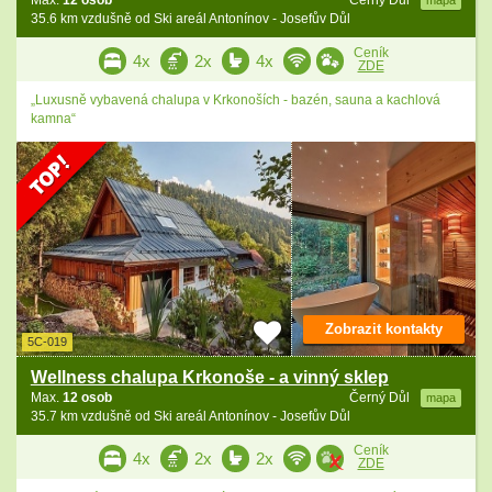
Max.
12 osob
Černý Důl
mapa
35.6 km vzdušně od Ski areál Antonínov - Josefův Důl
Ceník
4x
2x
4x
ZDE
„Luxusně vybavená chalupa v Krkonoších - bazén, sauna a kachlová
kamna“
Zobrazit kontakty
5C-019
Wellness chalupa Krkonoše - a vinný sklep
Max.
12 osob
Černý Důl
mapa
35.7 km vzdušně od Ski areál Antonínov - Josefův Důl
Ceník
4x
2x
2x
ZDE