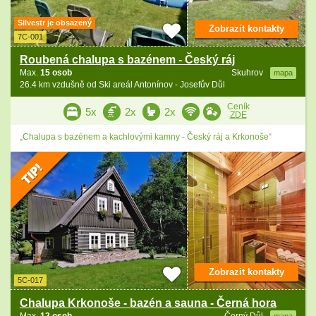
Silvestr je obsazený
Zobrazit kontakty
7C-001
Roubená chalupa s bazénem - Český ráj
Max.
15 osob
Skuhrov
mapa
26.4 km vzdušně od Ski areál Antonínov - Josefův Důl
Ceník
5x
2x
2x
ZDE
„Chalupa s bazénem a kachlovými kamny - Český ráj a Krkonoše“
Zobrazit kontakty
5C-017
Chalupa Krkonoše - bazén a sauna - Černá hora