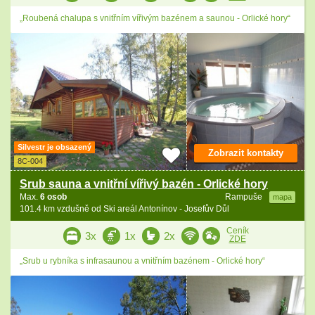
„Roubená chalupa s vnitřním vířivým bazénem a saunou - Orlické hory“
Silvestr je obsazený
Zobrazit kontakty
8C-004
Srub sauna a vnitřní vířivý bazén - Orlické hory
Max.
6 osob
Rampuše
mapa
101.4 km vzdušně od Ski areál Antonínov - Josefův Důl
Ceník
3x
1x
2x
ZDE
„Srub u rybníka s infrasaunou a vnitřním bazénem - Orlické hory“