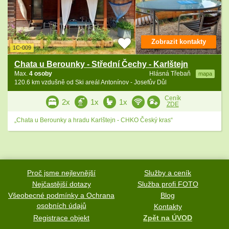
Zobrazit kontakty
1C-009
Chata u Berounky - Střední Čechy - Karlštejn
Max.
4 osoby
Hlásná Třebaň
mapa
120.6 km vzdušně od Ski areál Antonínov - Josefův Důl
Ceník
2x
1x
1x
ZDE
„Chata u Berounky a hradu Karlštejn - CHKO Český kras“
Proč jsme nejlevnější
Služby a ceník
Nejčastější dotazy
Služba profi FOTO
Všeobecné podmínky a Ochrana
Blog
osobních údajů
Kontakty
Registrace objekt
Zpět na ÚVOD