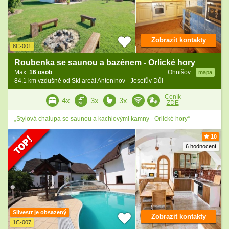
Zobrazit kontakty
8C-001
Roubenka se saunou a bazénem - Orlické hory
Max.
16 osob
Ohnišov
mapa
84.1 km vzdušně od Ski areál Antonínov - Josefův Důl
Ceník
4x
3x
3x
ZDE
„Stylová chalupa se saunou a kachlovými kamny - Orlické hory“
10
6 hodnocení
Silvestr je obsazený
Zobrazit kontakty
1C-007