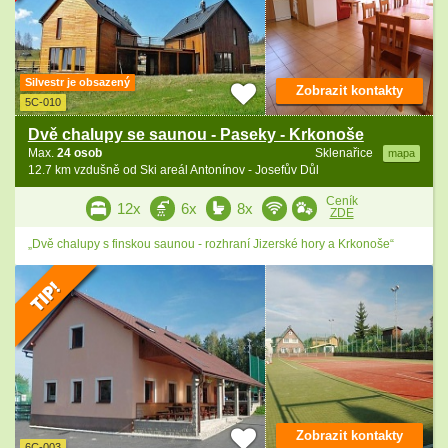
Silvestr je obsazený
Zobrazit kontakty
5C-010
Dvě chalupy se saunou - Paseky - Krkonoše
Max.
24 osob
Sklenařice
mapa
12.7 km vzdušně od Ski areál Antonínov - Josefův Důl
Ceník
12x
6x
8x
ZDE
„Dvě chalupy s finskou saunou - rozhraní Jizerské hory a Krkonoše“
Zobrazit kontakty
6C-003