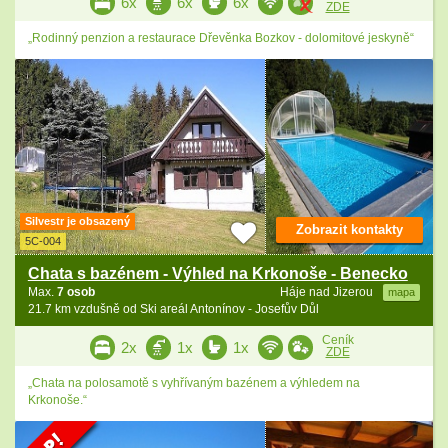
6x
6x
6x
ZDE
„Rodinný penzion a restaurace Dřevěnka Bozkov - dolomitové jeskyně“
Silvestr je obsazený
Zobrazit kontakty
5C-004
Chata s bazénem - Výhled na Krkonoše - Benecko
Max.
7 osob
Háje nad Jizerou
mapa
21.7 km vzdušně od Ski areál Antonínov - Josefův Důl
Ceník
2x
1x
1x
ZDE
„Chata na polosamotě s vyhřívaným bazénem a výhledem na
Krkonoše.“