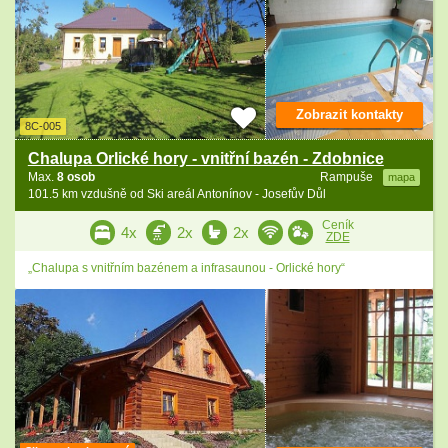
Zobrazit kontakty
8C-005
Chalupa Orlické hory - vnitřní bazén - Zdobnice
Max.
8 osob
Rampuše
mapa
101.5 km vzdušně od Ski areál Antonínov - Josefův Důl
Ceník
4x
2x
2x
ZDE
„Chalupa s vnitřním bazénem a infrasaunou - Orlické hory“