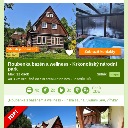
Silvestr je obsazený
Zobrazit kontakty
5C-023
Roubenka bazén a wellness - Krkonošský národní
park
Max.
12 osob
Rudník
mapa
40.3 km vzdušně od Ski areál Antonínov - Josefův Důl
Ceník
4x
2x
3x
ZDE
„Roubenka s bazénem a wellness - Finská sauna, Swimm SPA, vířivka“