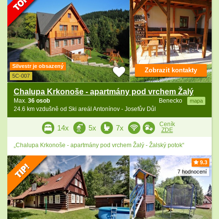
Silvestr je obsazený
Zobrazit kontakty
5C-007
Chalupa Krkonoše - apartmány pod vrchem Žalý
Max.
36 osob
Benecko
mapa
24.6 km vzdušně od Ski areál Antonínov - Josefův Důl
Ceník
14x
5x
7x
ZDE
„Chalupa Krkonoše - apartmány pod vrchem Žalý - Žalský potok“
9.3
7 hodnocení