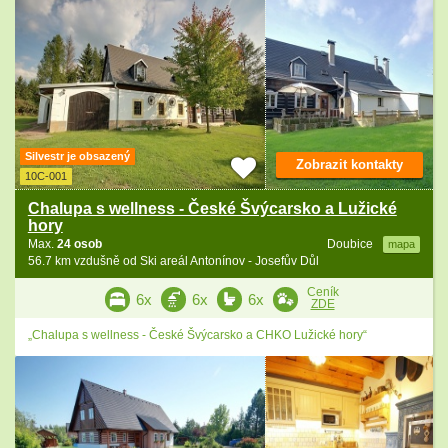
Silvestr je obsazený
Zobrazit kontakty
10C-001
Chalupa s wellness - České Švýcarsko a Lužické
hory
Max.
24 osob
Doubice
mapa
56.7 km vzdušně od Ski areál Antonínov - Josefův Důl
Ceník
6x
6x
6x
ZDE
„Chalupa s wellness - České Švýcarsko a CHKO Lužické hory“