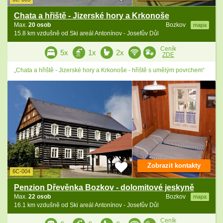
Chata a hřiště - Jizerské hory a Krkonoše
Max.
20 osob
Bozkov
mapa
15.8 km vzdušně od Ski areál Antonínov - Josefův Důl
Ceník
5x
1x
2x
ZDE
„Chata a hřiště - Jizerské hory a Krkonoše - hřiště s umělým povrchem“
Zobrazit kontakty
6C-004
Penzion Dřevěnka Bozkov - dolomitové jeskyně
Max.
22 osob
Bozkov
mapa
16.1 km vzdušně od Ski areál Antonínov - Josefův Důl
Ceník