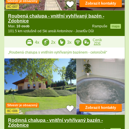
Silvestr je obsazený
Zobrazit kontakty
8C-007
Roubená chalupa - vnitřní vyhřívaný bazén -
Zdobnice
Max.
10 osob
Rampuše
mapa
101.5 km vzdušně od Ski areál Antonínov - Josefův Důl
Ceník
4x
2x
3x
ZDE
„Roubená chalupa s vnitřním vyhřívaným bazénem - celoročně“
Silvestr je obsazený
Zobrazit kontakty
8C-006
Rodinná chalupa - vnitřní vyhřívaný bazén -
Zdobnice