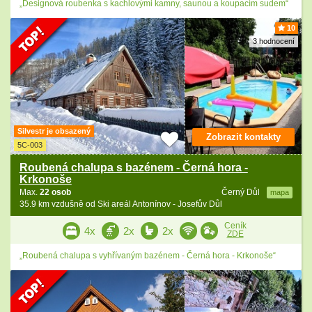
„Designová roubenka s kachlovými kamny, saunou a koupacím sudem“
10
3 hodnocení
Silvestr je obsazený
Zobrazit kontakty
5C-003
Roubená chalupa s bazénem - Černá hora -
Krkonoše
Max.
22 osob
Černý Důl
mapa
35.9 km vzdušně od Ski areál Antonínov - Josefův Důl
Ceník
4x
2x
2x
ZDE
„Roubená chalupa s vyhřívaným bazénem - Černá hora - Krkonoše“