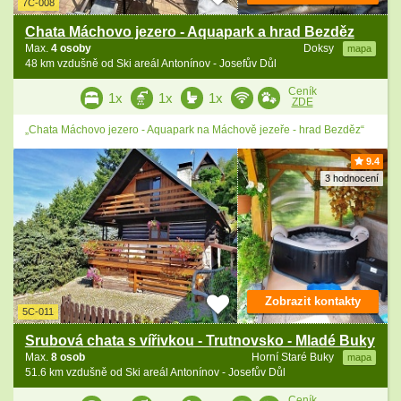
7C-008
Chata Máchovo jezero - Aquapark a hrad Bezděz
Max.
4 osoby
Doksy
mapa
48 km vzdušně od Ski areál Antonínov - Josefův Důl
Ceník
1x
1x
1x
ZDE
„Chata Máchovo jezero - Aquapark na Máchově jezeře - hrad Bezděz“
9.4
3 hodnocení
Zobrazit kontakty
5C-011
Srubová chata s vířivkou - Trutnovsko - Mladé Buky
Max.
8 osob
Horní Staré Buky
mapa
51.6 km vzdušně od Ski areál Antonínov - Josefův Důl
Ceník