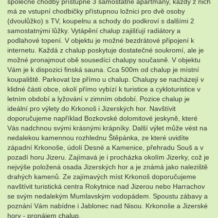
společné chodby přístupné 3 samostatné apartmány, každý z nich
má ze vstupní chodbičky přístupnou ložnici pro dvě osoby
(dvoulůžko) s TV, koupelnu a schody do podkroví s dalšími 2
samostatnými lůžky. Vytápění chalup zajišťují radiátory a
podlahové topení. V objektu je možné bezdrátové připojení k
internetu. Každá z chalup poskytuje dostatečné soukromí, ale je
možné pronajmout obě sousedící chalupy současně. V objektu
Vám je k dispozici finská sauna. Cca 500m od chalup je místní
koupaliště. Parkovat lze přímo u chalup. Chalupy se nacházejí v
klidné části obce, okolí přímo vybízí k turistice a cykloturistice v
letním období a lyžování v zimním období. Pozice chalup je
ideální pro výlety do Krkonoš i Jizerských hor. Navštívit
doporučujeme například Bozkovské dolomitové jeskyně, které
Vás nadchnou svými krásnými krápníky. Další výlet může vést na
nedalekou kamennou rozhlednu Štěpánka, ze které uvidíte
západní Krkonoše, údolí Desné a Kamenice, přehradu Souš a v
pozadí horu Jizeru. Zajímavá je i procházka okolím Jizerky, což je
nejvýše položená osada Jizerských hor a je známá jako naleziště
drahých kamenů. Ze zajímavých míst Krkonoš doporučujeme
navštívit turistická centra Rokytnice nad Jizerou nebo Harrachov
se svým nedalekým Mumlavským vodopádem. Spoustu zábavy a
poznání Vám nabídne i Jablonec nad Nisou. Krkonoše a Jizerské
hory - pronájem chalup.