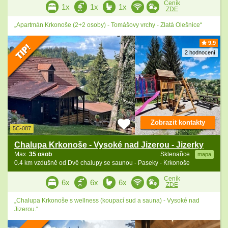
Ceník
1x
1x
1x
ZDE
„Apartmán Krkonoše (2+2 osoby) - Tomášovy vrchy - Zlatá Olešnice“
9.9
2 hodnocení
Zobrazit kontakty
5C-087
Chalupa Krkonoše - Vysoké nad Jizerou - Jizerky
Max.
35 osob
Sklenařice
mapa
0.4 km vzdušně od Dvě chalupy se saunou - Paseky - Krkonoše
Ceník
6x
6x
6x
ZDE
„Chalupa Krkonoše s wellness (koupací sud a sauna) - Vysoké nad
Jizerou.“