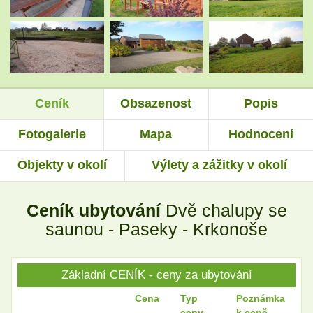
.
.
Ceník
Obsazenost
Popis
.
.
Fotogalerie
Mapa
Hodnocení
Objekty v okolí
Výlety a zážitky v okolí
.
.
Ceník ubytování
Dvě chalupy se
.
.
saunou - Paseky - Krkonoše
Základní CENÍK - ceny za ubytování
.
.
Cena
Typ
Poznámka
ceny
k ceně