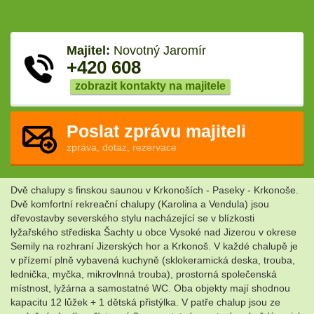
Majitel:
Novotný Jaromír
+420 608
zobrazit kontakty na majitele
Poslat zprávu majiteli
zpráva, dotaz, rezervace
Dvě chalupy s finskou saunou v Krkonoších - Paseky - Krkonoše.
Dvě komfortní rekreační chalupy (Karolina a Vendula) jsou
dřevostavby severského stylu nacházející se v blízkosti
lyžařského střediska Šachty u obce Vysoké nad Jizerou v okrese
Semily na rozhraní Jizerských hor a Krkonoš. V každé chalupě je
v přízemí plně vybavená kuchyně (sklokeramická deska, trouba,
lednička, myčka, mikrovlnná trouba), prostorná společenská
místnost, lyžárna a samostatné WC. Oba objekty mají shodnou
kapacitu 12 lůžek + 1 dětská přistýlka. V patře chalup jsou ze