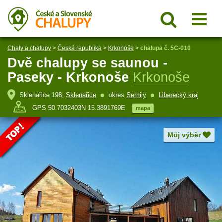
Chaty a chalupy
>
Česká republika
>
Krkonoše
>
chalupa č. 5C-010
Dvě chalupy se saunou -
Paseky - Krkonoše
Krkonoše
Sklenařice 198,
Sklenařice
okres
Semily
Liberecký kraj
GPS 50.7032403N 15.3891769E
mapa
Můj výběr