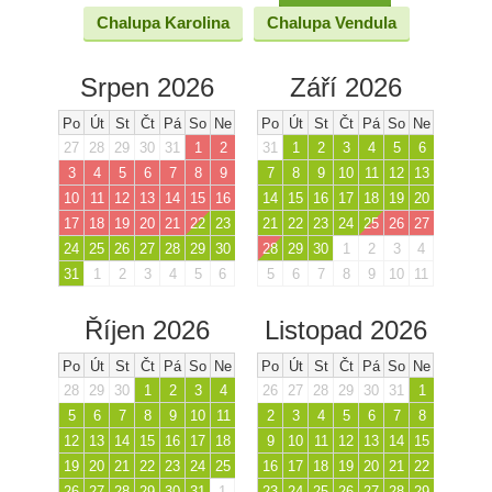
Chalupa Karolina
Chalupa Vendula
Srpen 2026
Září 2026
Po
Út
St
Čt
Pá
So
Ne
Po
Út
St
Čt
Pá
So
Ne
27
28
29
30
31
1
2
31
1
2
3
4
5
6
3
4
5
6
7
8
9
7
8
9
10
11
12
13
10
11
12
13
14
15
16
14
15
16
17
18
19
20
17
18
19
20
21
22
23
21
22
23
24
25
26
27
24
25
26
27
28
29
30
28
29
30
1
2
3
4
31
1
2
3
4
5
6
5
6
7
8
9
10
11
Říjen 2026
Listopad 2026
Po
Út
St
Čt
Pá
So
Ne
Po
Út
St
Čt
Pá
So
Ne
28
29
30
1
2
3
4
26
27
28
29
30
31
1
5
6
7
8
9
10
11
2
3
4
5
6
7
8
12
13
14
15
16
17
18
9
10
11
12
13
14
15
19
20
21
22
23
24
25
16
17
18
19
20
21
22
26
27
28
29
30
31
1
23
24
25
26
27
28
29