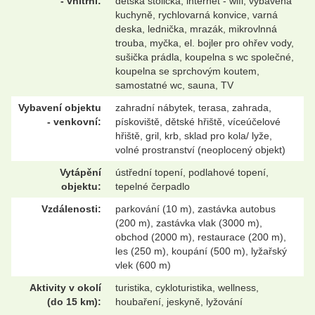
- vnitřní:
dětská stolička, internet - wifi, vybavená
kuchyně, rychlovarná konvice, varná
deska, lednička, mrazák, mikrovlnná
trouba, myčka, el. bojler pro ohřev vody,
sušička prádla, koupelna s wc společné,
koupelna se sprchovým koutem,
samostatné wc, sauna, TV
Vybavení objektu
zahradní nábytek, terasa, zahrada,
- venkovní:
pískoviště, dětské hřiště, víceúčelové
hřiště, gril, krb, sklad pro kola/ lyže,
volné prostranství (neoplocený objekt)
Vytápění
ústřední topení, podlahové topení,
objektu:
tepelné čerpadlo
Vzdálenosti:
parkování (10 m), zastávka autobus
(200 m), zastávka vlak (3000 m),
obchod (2000 m), restaurace (200 m),
les (250 m), koupání (500 m), lyžařský
vlek (600 m)
Aktivity v okolí
turistika, cykloturistika, wellness,
(do 15 km):
houbaření, jeskyně, lyžování