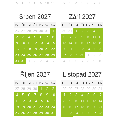
5
6
7
8
9
10
11
2
3
4
5
6
7
8
Srpen 2027
Září 2027
Po
Út
St
Čt
Pá
So
Ne
Po
Út
St
Čt
Pá
So
Ne
26
27
28
29
30
31
1
30
31
1
2
3
4
5
2
3
4
5
6
7
8
6
7
8
9
10
11
12
9
10
11
12
13
14
15
13
14
15
16
17
18
19
16
17
18
19
20
21
22
20
21
22
23
24
25
26
23
24
25
26
27
28
29
27
28
29
30
1
2
3
30
31
1
2
3
4
5
4
5
6
7
8
9
10
Říjen 2027
Listopad 2027
Po
Út
St
Čt
Pá
So
Ne
Po
Út
St
Čt
Pá
So
Ne
27
28
29
30
1
2
3
25
26
27
28
29
30
31
4
5
6
7
8
9
10
1
2
3
4
5
6
7
11
12
13
14
15
16
17
8
9
10
11
12
13
14
18
19
20
21
22
23
24
15
16
17
18
19
20
21
25
26
27
28
29
30
31
22
23
24
25
26
27
28