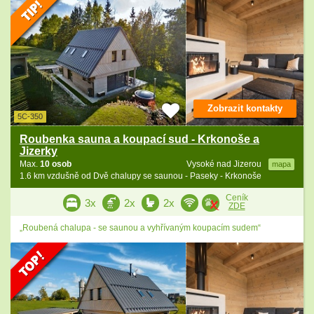
Zobrazit kontakty
5C-350
Roubenka sauna a koupací sud - Krkonoše a
Jizerky
Max.
10 osob
Vysoké nad Jizerou
mapa
1.6 km vzdušně od Dvě chalupy se saunou - Paseky - Krkonoše
Ceník
3x
2x
2x
ZDE
„Roubená chalupa - se saunou a vyhřívaným koupacím sudem“