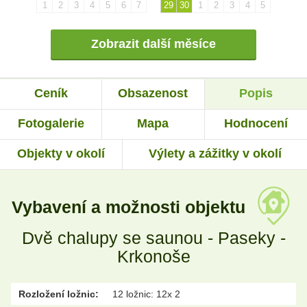
1
2
3
4
5
6
7
29
30
1
2
3
4
5
Zobrazit další měsíce
Ceník
Obsazenost
Popis
Fotogalerie
Mapa
Hodnocení
Objekty v okolí
Výlety a zážitky v okolí
Vybavení a možnosti objektu
Dvě chalupy se saunou - Paseky -
Krkonoše
Rozložení ložnic:
12 ložnic: 12x 2