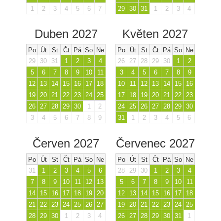
1
2
3
4
5
6
7
29
30
31
1
2
3
4
Duben 2027
Květen 2027
Po
Út
St
Čt
Pá
So
Ne
Po
Út
St
Čt
Pá
So
Ne
29
30
31
1
2
3
4
26
27
28
29
30
1
2
5
6
7
8
9
10
11
3
4
5
6
7
8
9
12
13
14
15
16
17
18
10
11
12
13
14
15
16
19
20
21
22
23
24
25
17
18
19
20
21
22
23
26
27
28
29
30
1
2
24
25
26
27
28
29
30
3
4
5
6
7
8
9
31
1
2
3
4
5
6
Červen 2027
Červenec 2027
Po
Út
St
Čt
Pá
So
Ne
Po
Út
St
Čt
Pá
So
Ne
31
1
2
3
4
5
6
28
29
30
1
2
3
4
7
8
9
10
11
12
13
5
6
7
8
9
10
11
14
15
16
17
18
19
20
12
13
14
15
16
17
18
21
22
23
24
25
26
27
19
20
21
22
23
24
25
28
29
30
1
2
3
4
26
27
28
29
30
31
1