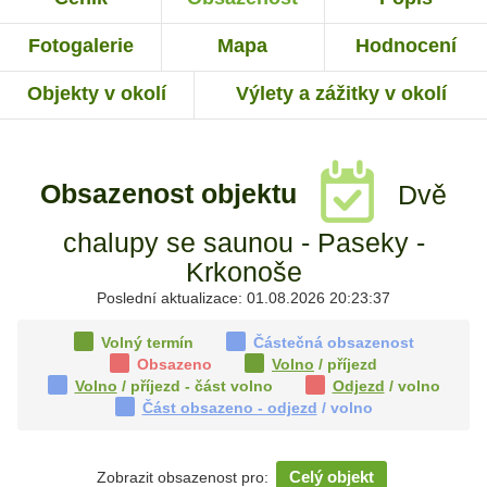
Fotogalerie
Mapa
Hodnocení
Objekty v okolí
Výlety a zážitky v okolí
Obsazenost objektu
Dvě
chalupy se saunou - Paseky -
Krkonoše
Poslední aktualizace: 01.08.2026 20:23:37
Volný termín
Částečná obsazenost
Obsazeno
Volno
/ příjezd
Volno
/ příjezd - část volno
Odjezd
/ volno
Část obsazeno - odjezd
/ volno
Celý objekt
Zobrazit obsazenost pro: