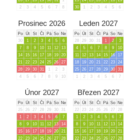
2
3
4
5
6
7
8
30
1
2
3
4
5
6
Prosinec 2026
Leden 2027
Po
Út
St
Čt
Pá
So
Ne
Po
Út
St
Čt
Pá
So
Ne
30
1
2
3
4
5
6
28
29
30
31
1
2
3
7
8
9
10
11
12
13
4
5
6
7
8
9
10
14
15
16
17
18
19
20
11
12
13
14
15
16
17
21
22
23
24
25
26
27
18
19
20
21
22
23
24
28
29
30
31
1
2
3
25
26
27
28
29
30
31
4
5
6
7
8
9
10
1
2
3
4
5
6
7
Únor 2027
Březen 2027
Po
Út
St
Čt
Pá
So
Ne
Po
Út
St
Čt
Pá
So
Ne
25
26
27
28
29
30
31
22
23
24
25
26
27
28
1
2
3
4
5
6
7
1
2
3
4
5
6
7
8
9
10
11
12
13
14
8
9
10
11
12
13
14
15
16
17
18
19
20
21
15
16
17
18
19
20
21
22
23
24
25
26
27
28
22
23
24
25
26
27
28