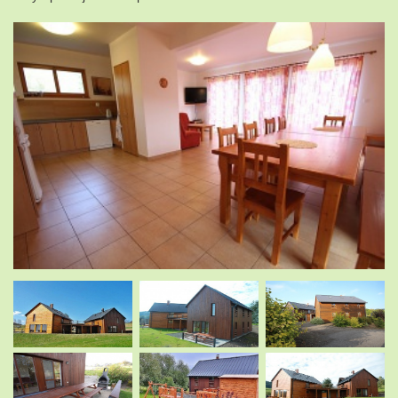
.
.
.
.