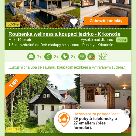
Zobrazit kontakty
5C-349
Roubenka wellness a koupací jezírko - Krkonoše
Max.
10 osob
Vysoké nad Jizerou
mapa
1.6 km vzdušně od Dvě chalupy se saunou - Paseky - Krkonoše
Ceník
3x
2x
2x
ZDE
„Luxusní chalupa se saunou, koupacím jezírkem a vyhřívaným sudem.“
Rezervace za poslední den:
89 pobytů telefonicky a
27 emailem (přes
Zobrazit kontakty
formulář).
5C-193