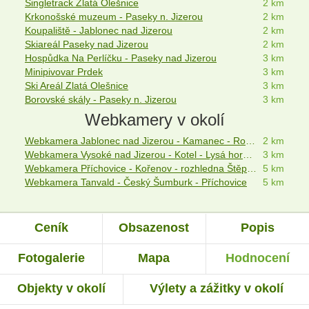
Singletrack Zlatá Olešnice
2 km
Krkonošské muzeum - Paseky n. Jizerou
2 km
Koupaliště - Jablonec nad Jizerou
2 km
Skiareál Paseky nad Jizerou
2 km
Hospůdka Na Perlíčku - Paseky nad Jizerou
3 km
Minipivovar Prdek
3 km
Ski Areál Zlatá Olešnice
3 km
Borovské skály - Paseky n. Jizerou
3 km
Webkamery v okolí
Webkamera Jablonec nad Jizerou - Kamanec - Rokytnice nad Jizerou
2 km
Webkamera Vysoké nad Jizerou - Kotel - Lysá hora - Dvoračky
3 km
Webkamera Příchovice - Kořenov - rozhledna Štěpánka
5 km
Webkamera Tanvald - Český Šumburk - Příchovice
5 km
Ceník
Obsazenost
Popis
Fotogalerie
Mapa
Hodnocení
Objekty v okolí
Výlety a zážitky v okolí