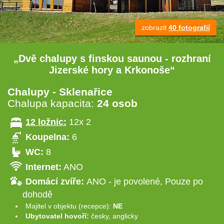
zobrazit
40 fotografií
„Dvě chalupy s finskou saunou - rozhraní
Jizerské hory a Krkonoše“
Chalupy - Sklenařice
Chalupa kapacita:
24 osob
12 ložnic:
12x 2
Koupelna:
6
WC:
8
Internet:
ANO
Domácí zvíře:
ANO - je povolené, Pouze po
dohodě
Majitel v objektu (recepce):
NE
Ubytovatel hovoří:
česky, anglicky