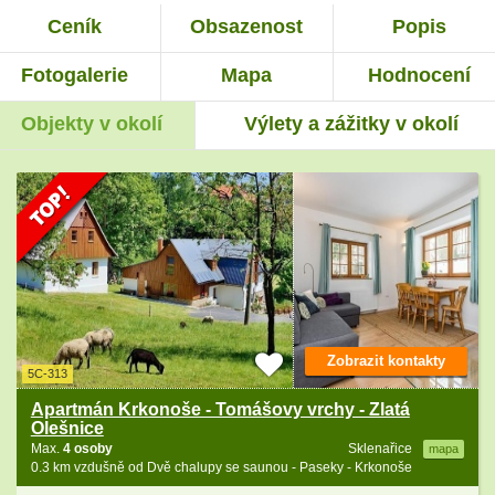
Ceník
Obsazenost
Popis
Fotogalerie
Mapa
Hodnocení
Objekty v okolí
Výlety a zážitky v okolí
Zobrazit kontakty
5C-313
Apartmán Krkonoše - Tomášovy vrchy - Zlatá
Olešnice
Max.
4 osoby
Sklenařice
mapa
0.3 km vzdušně od Dvě chalupy se saunou - Paseky - Krkonoše