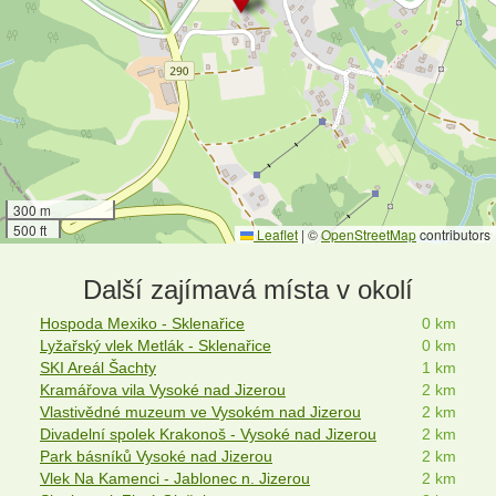
300 m
500 ft
Leaflet
|
©
OpenStreetMap
contributors
Další zajímavá místa v okolí
Hospoda Mexiko - Sklenařice
0 km
Lyžařský vlek Metlák - Sklenařice
0 km
SKI Areál Šachty
1 km
Kramářova vila Vysoké nad Jizerou
2 km
Vlastivědné muzeum ve Vysokém nad Jizerou
2 km
Divadelní spolek Krakonoš - Vysoké nad Jizerou
2 km
Park básníků Vysoké nad Jizerou
2 km
Vlek Na Kamenci - Jablonec n. Jizerou
2 km