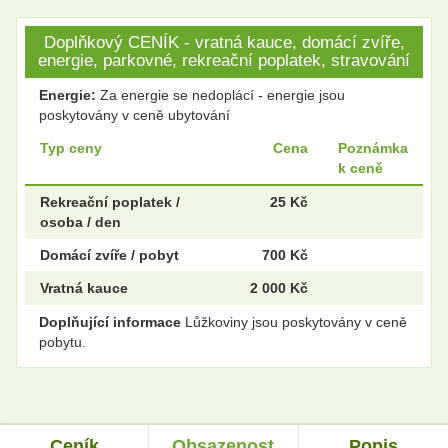
Doplňkový CENÍK - vratná kauce, domácí zvíře,
energie, parkovné, rekreační poplatek, stravování
Energie:
Za energie se nedoplácí - energie jsou
poskytovány v ceně ubytování
Typ ceny
Cena
Poznámka
k ceně
Rekreační poplatek /
25 Kč
osoba / den
Domácí zvíře / pobyt
700 Kč
Vratná kauce
2 000 Kč
Doplňující informace
Lůžkoviny jsou poskytovány v ceně
pobytu.
Ceník
Obsazenost
Popis