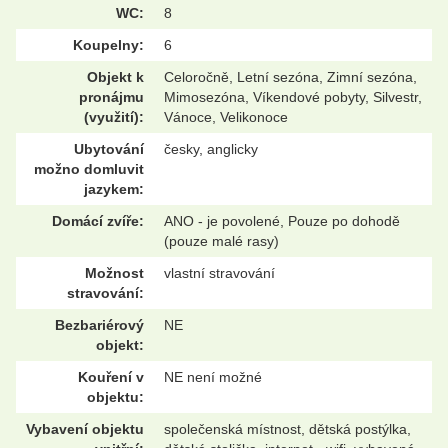
WC:
8
Koupelny:
6
Objekt k
Celoročně, Letní sezóna, Zimní sezóna,
pronájmu
Mimosezóna, Víkendové pobyty, Silvestr,
(využití):
Vánoce, Velikonoce
Ubytování
česky, anglicky
možno domluvit
jazykem:
Domácí zvíře:
ANO - je povolené, Pouze po dohodě
(pouze malé rasy)
Možnost
vlastní stravování
stravování:
Bezbariérový
NE
objekt:
Kouření v
NE není možné
objektu:
Vybavení objektu
společenská místnost, dětská postýlka,