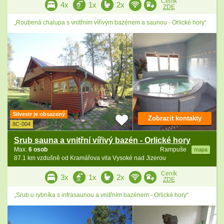
Ceník
4x
1x
2x
ZDE
„Roubená chalupa s vnitřním vířivým bazénem a saunou - Orlické hory“
Silvestr je obsazený
Zobrazit kontakty
8C-004
Srub sauna a vnitřní vířivý bazén - Orlické hory
Max.
6 osob
Rampuše
mapa
87.1 km vzdušně od Kramářova vila Vysoké nad Jizerou
Ceník
3x
1x
2x
ZDE
„Srub u rybníka s infrasaunou a vnitřním bazénem - Orlické hory“