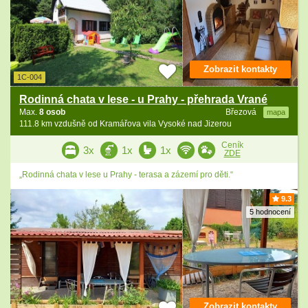
Zobrazit kontakty
1C-004
Rodinná chata v lese - u Prahy - přehrada Vrané
Max.
8 osob
Březová
mapa
111.8 km vzdušně od Kramářova vila Vysoké nad Jizerou
Ceník
3x
1x
1x
ZDE
„Rodinná chata v lese u Prahy - terasa a zázemí pro děti.“
9.3
5 hodnocení
Zobrazit kontakty