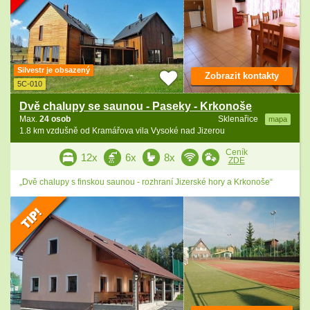
Silvestr je obsazený
Zobrazit kontakty
5C-010
Dvě chalupy se saunou - Paseky - Krkonoše
Max.
24 osob
Sklenařice
mapa
1.8 km vzdušně od Kramářova vila Vysoké nad Jizerou
Ceník
12x
6x
8x
ZDE
„Dvě chalupy s finskou saunou - rozhraní Jizerské hory a Krkonoše“