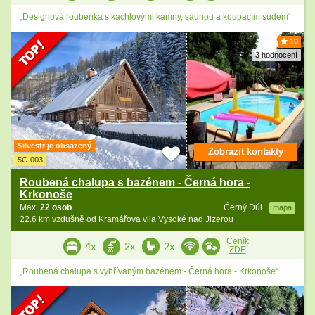
„Designová roubenka s kachlovými kamny, saunou a koupacím sudem“
10
3 hodnocení
Silvestr je obsazený
Zobrazit kontakty
5C-003
Roubená chalupa s bazénem - Černá hora -
Krkonoše
Max.
22 osob
Černý Důl
mapa
22.6 km vzdušně od Kramářova vila Vysoké nad Jizerou
Ceník
4x
2x
2x
ZDE
„Roubená chalupa s vyhřívaným bazénem - Černá hora - Krkonoše“