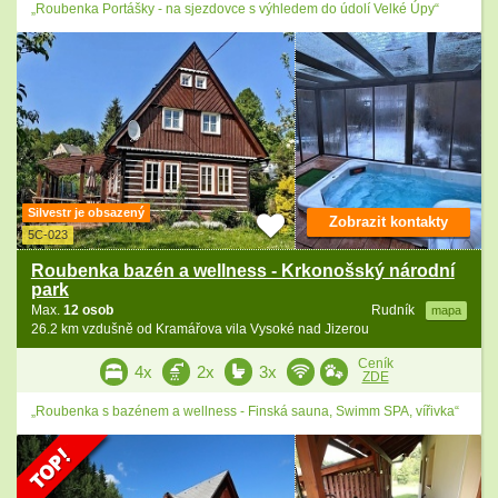
„Roubenka Portášky - na sjezdovce s výhledem do údolí Velké Úpy“
Silvestr je obsazený
Zobrazit kontakty
5C-023
Roubenka bazén a wellness - Krkonošský národní
park
Max.
12 osob
Rudník
mapa
26.2 km vzdušně od Kramářova vila Vysoké nad Jizerou
Ceník
4x
2x
3x
ZDE
„Roubenka s bazénem a wellness - Finská sauna, Swimm SPA, vířivka“