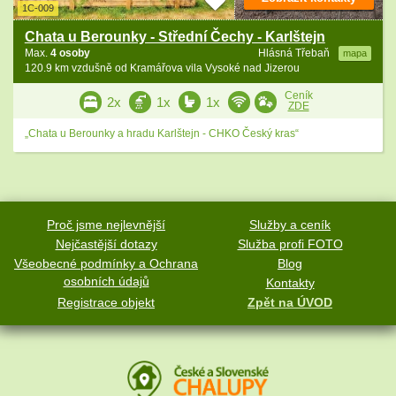
1C-009
Chata u Berounky - Střední Čechy - Karlštejn
Max.
4 osoby
Hlásná Třebaň
mapa
120.9 km vzdušně od Kramářova vila Vysoké nad Jizerou
Ceník
2x
1x
1x
ZDE
„Chata u Berounky a hradu Karlštejn - CHKO Český kras“
Proč jsme nejlevnější
Služby a ceník
Nejčastější dotazy
Služba profi FOTO
Všeobecné podmínky a Ochrana
Blog
osobních údajů
Kontakty
Registrace objekt
Zpět na ÚVOD