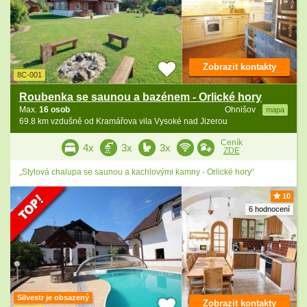
Zobrazit kontakty
8C-001
Roubenka se saunou a bazénem - Orlické hory
Max.
16 osob
Ohnišov
mapa
69.8 km vzdušně od Kramářova vila Vysoké nad Jizerou
Ceník
4x
3x
3x
ZDE
„Stylová chalupa se saunou a kachlovými kamny - Orlické hory“
10
6 hodnocení
Silvestr je obsazený
Zobrazit kontakty