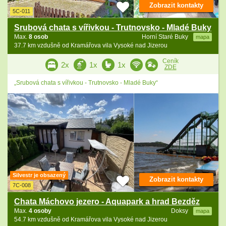
Zobrazit kontakty
5C-011
Srubová chata s vířivkou - Trutnovsko - Mladé Buky
Max.
8 osob
Horní Staré Buky
mapa
37.7 km vzdušně od Kramářova vila Vysoké nad Jizerou
Ceník
2x
1x
1x
ZDE
„Srubová chata s vířivkou - Trutnovsko - Mladé Buky“
Silvestr je obsazený
Zobrazit kontakty
7C-008
Chata Máchovo jezero - Aquapark a hrad Bezděz
Max.
4 osoby
Doksy
mapa
54.7 km vzdušně od Kramářova vila Vysoké nad Jizerou