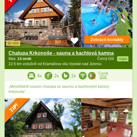
Zobrazit kontakty
5C-016
Chalupa Krkonoše - sauna a kachlová kamna
Max.
14 osob
Černý Důl
mapa
22.6 km vzdušně od Kramářova vila Vysoké nad Jizerou
Ceník
4x
2x
2x
ZDE
„Mimořádně luxusní chalupa se saunou a kachlovými kamny -
Krkonoše“