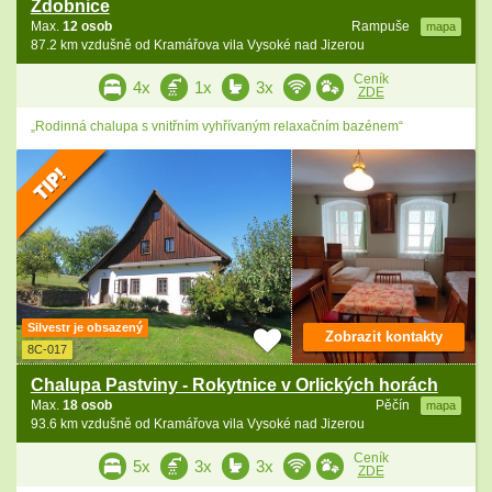
Zdobnice
Max.
12 osob
Rampuše
mapa
87.2 km vzdušně od Kramářova vila Vysoké nad Jizerou
Ceník
4x
1x
3x
ZDE
„Rodinná chalupa s vnitřním vyhřívaným relaxačním bazénem“
Silvestr je obsazený
Zobrazit kontakty
8C-017
Chalupa Pastviny - Rokytnice v Orlických horách
Max.
18 osob
Pěčín
mapa
93.6 km vzdušně od Kramářova vila Vysoké nad Jizerou
Ceník
5x
3x
3x
ZDE