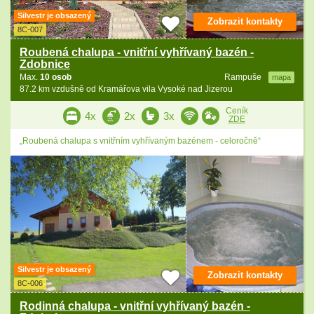
Silvestr je obsazený
Zobrazit kontakty
8C-007
Roubená chalupa - vnitřní vyhřívaný bazén -
Zdobnice
Max.
10 osob
Rampuše
mapa
87.2 km vzdušně od Kramářova vila Vysoké nad Jizerou
Ceník
4x
2x
3x
ZDE
„Roubená chalupa s vnitřním vyhřívaným bazénem - celoročně“
Silvestr je obsazený
Zobrazit kontakty
8C-006
Rodinná chalupa - vnitřní vyhřívaný bazén -