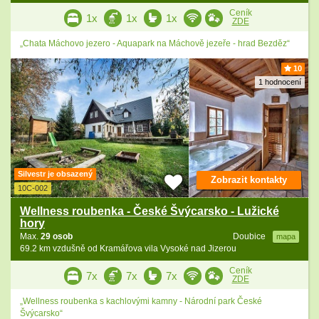
Ceník
1x
1x
1x
ZDE
„Chata Máchovo jezero - Aquapark na Máchově jezeře - hrad Bezděz“
10
1 hodnocení
Silvestr je obsazený
Zobrazit kontakty
10C-002
Wellness roubenka - České Švýcarsko - Lužické
hory
Max.
29 osob
Doubice
mapa
69.2 km vzdušně od Kramářova vila Vysoké nad Jizerou
Ceník
7x
7x
7x
ZDE
„Wellness roubenka s kachlovými kamny - Národní park České
Švýcarsko“