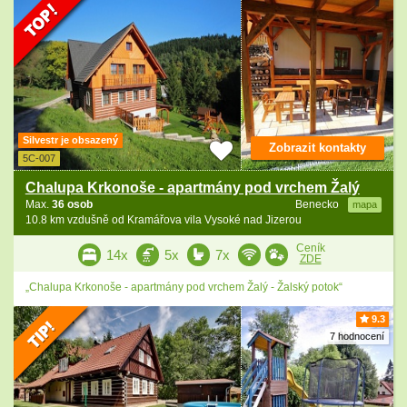
Silvestr je obsazený
Zobrazit kontakty
5C-007
Chalupa Krkonoše - apartmány pod vrchem Žalý
Max.
36 osob
Benecko
mapa
10.8 km vzdušně od Kramářova vila Vysoké nad Jizerou
Ceník
14x
5x
7x
ZDE
„Chalupa Krkonoše - apartmány pod vrchem Žalý - Žalský potok“
9.3
7 hodnocení