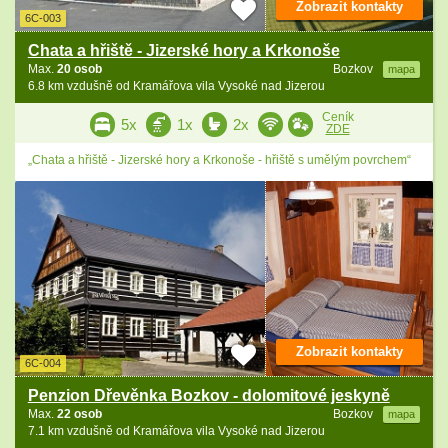
Zobrazit kontakty
6C-003
Chata a hřiště - Jizerské hory a Krkonoše
Max.
20 osob
Bozkov
mapa
6.8 km vzdušně od Kramářova vila Vysoké nad Jizerou
Ceník
5x
1x
2x
ZDE
„Chata a hřiště - Jizerské hory a Krkonoše - hřiště s umělým povrchem“
Zobrazit kontakty
6C-004
Penzion Dřevěnka Bozkov - dolomitové jeskyně
Max.
22 osob
Bozkov
mapa
7.1 km vzdušně od Kramářova vila Vysoké nad Jizerou