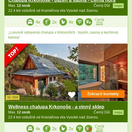
Chalupa Krkonoše - bazén a sauna - Černá hora
Max.
12 osob
Černý Důl
mapa
22.4 km vzdušně od Kramářova vila Vysoké nad Jizerou
Ceník
4x
2x
4x
ZDE
„Luxusně vybavená chalupa v Krkonoších - bazén, sauna a kachlová
kamna“
Zobrazit kontakty
5C-019
Wellness chalupa Krkonoše - a vinný sklep
Max.
12 osob
Černý Důl
mapa
22.4 km vzdušně od Kramářova vila Vysoké nad Jizerou
Ceník
4x
2x
2x
ZDE