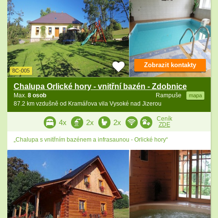
Zobrazit kontakty
8C-005
Chalupa Orlické hory - vnitřní bazén - Zdobnice
Max.
8 osob
Rampuše
mapa
87.2 km vzdušně od Kramářova vila Vysoké nad Jizerou
Ceník
4x
2x
2x
ZDE
„Chalupa s vnitřním bazénem a infrasaunou - Orlické hory“