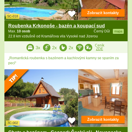
Zobrazit kontakty
5C-018
Roubenka Krkonoše - bazén a koupací sud
Max.
10 osob
Černý Důl
mapa
22.8 km vzdušně od Kramářova vila Vysoké nad Jizerou
Ceník
3x
2x
2x
ZDE
„Romantická roubenka s bazénem a kachlovými kamny se spaním za
pecí“
Zobrazit kontakty
7C-002