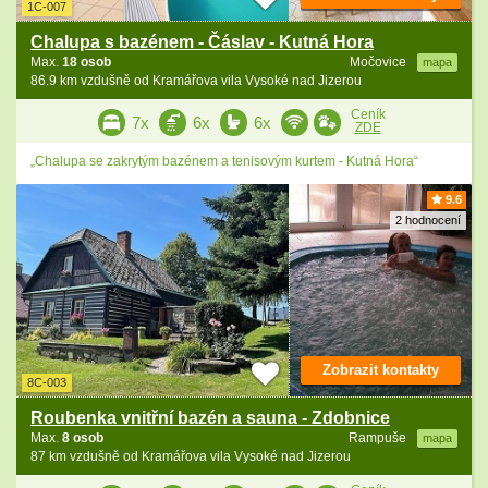
1C-007
Chalupa s bazénem - Čáslav - Kutná Hora
Max.
18 osob
Močovice
mapa
86.9 km vzdušně od Kramářova vila Vysoké nad Jizerou
Ceník
7x
6x
6x
ZDE
„Chalupa se zakrytým bazénem a tenisovým kurtem - Kutná Hora“
9.6
2 hodnocení
Zobrazit kontakty
8C-003
Roubenka vnitřní bazén a sauna - Zdobnice
Max.
8 osob
Rampuše
mapa
87 km vzdušně od Kramářova vila Vysoké nad Jizerou