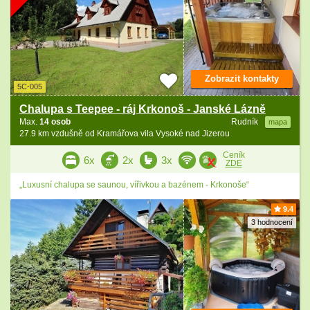
Zobrazit kontakty
5C-005
Chalupa s Teepee - ráj Krkonoš - Janské Lázně
Max.
14 osob
Rudník
mapa
27.9 km vzdušně od Kramářova vila Vysoké nad Jizerou
Ceník
6x
2x
3x
ZDE
„Luxusní chalupa se saunou, vířivkou a bazénem - Krkonoše“
9.4
3 hodnocení