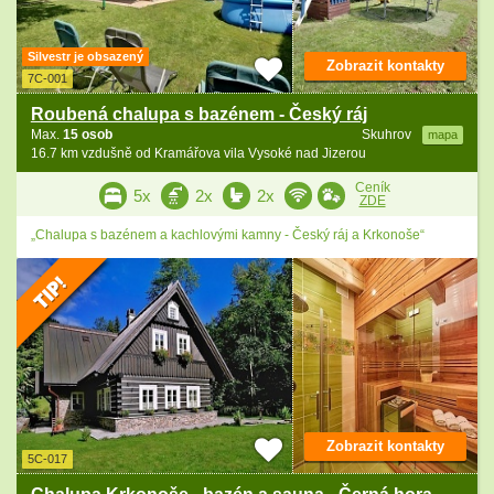
Silvestr je obsazený
Zobrazit kontakty
7C-001
Roubená chalupa s bazénem - Český ráj
Max.
15 osob
Skuhrov
mapa
16.7 km vzdušně od Kramářova vila Vysoké nad Jizerou
Ceník
5x
2x
2x
ZDE
„Chalupa s bazénem a kachlovými kamny - Český ráj a Krkonoše“
Zobrazit kontakty
5C-017