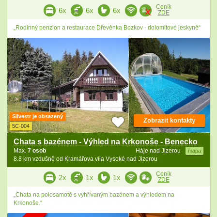
Ceník
6x
6x
6x
ZDE
„Rodinný penzion a restaurace Dřevěnka Bozkov - dolomitové jeskyně“
Silvestr je obsazený
Zobrazit kontakty
5C-004
Chata s bazénem - Výhled na Krkonoše - Benecko
Max.
7 osob
Háje nad Jizerou
mapa
8.8 km vzdušně od Kramářova vila Vysoké nad Jizerou
Ceník
2x
1x
1x
ZDE
„Chata na polosamotě s vyhřívaným bazénem a výhledem na
Krkonoše.“