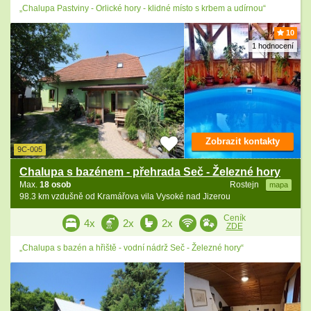
„Chalupa Pastviny - Orlické hory - klidné místo s krbem a udírnou“
10
1 hodnocení
Zobrazit kontakty
9C-005
Chalupa s bazénem - přehrada Seč - Železné hory
Max.
18 osob
Rostejn
mapa
98.3 km vzdušně od Kramářova vila Vysoké nad Jizerou
Ceník
4x
2x
2x
ZDE
„Chalupa s bazén a hřiště - vodní nádrž Seč - Železné hory“