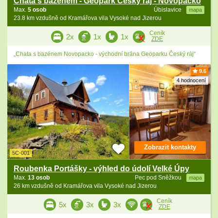
Chata s bazénem - Geopark Český ráj - Novopacko
Max.
5 osob
Úbislavice
mapa
23.8 km vzdušně od Kramářova vila Vysoké nad Jizerou
Ceník
2x
1x
1x
ZDE
„Chata s bazénem Novopacko - východní brána Geoparku Český ráj“
9.6
4 hodnocení
Zobrazit kontakty
5C-001
Roubenka Portášky - výhled do údolí Velké Úpy
Max.
13 osob
Pec pod Sněžkou
mapa
26 km vzdušně od Kramářova vila Vysoké nad Jizerou
Ceník
5x
3x
3x
ZDE