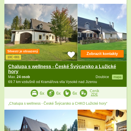
Silvestr je obsazený
Zobrazit kontakty
10C-001
Chalupa s wellness - České Švýcarsko a Lužické
hory
Max.
24 osob
Doubice
mapa
69.7 km vzdušně od Kramářova vila Vysoké nad Jizerou
Ceník
6x
6x
6x
ZDE
„Chalupa s wellness - České Švýcarsko a CHKO Lužické hory“