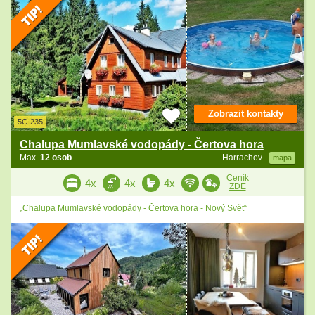
Zobrazit kontakty
5C-235
Chalupa Mumlavské vodopády - Čertova hora
Max.
12 osob
Harrachov
mapa
Ceník
4x
4x
4x
ZDE
„Chalupa Mumlavské vodopády - Čertova hora - Nový Svět“