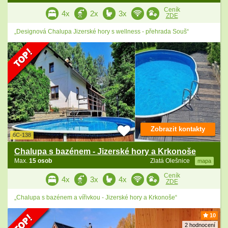
Ceník
4x
2x
3x
ZDE
„Designová Chalupa Jizerské hory s wellness - přehrada Souš“
Zobrazit kontakty
6C-138
Chalupa s bazénem - Jizerské hory a Krkonoše
Max.
15 osob
Zlatá Olešnice
mapa
Ceník
4x
3x
4x
ZDE
„Chalupa s bazénem a vířivkou - Jizerské hory a Krkonoše“
10
2 hodnocení