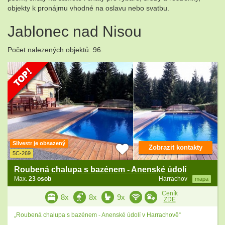
objekty k pronájmu vhodné na oslavu nebo svatbu.
Jablonec nad Nisou
Počet nalezených objektů: 96.
Silvestr je obsazený
Zobrazit kontakty
5C-269
Roubená chalupa s bazénem - Anenské údolí
Max.
23 osob
Harrachov
mapa
Ceník
8x
8x
9x
ZDE
„Roubená chalupa s bazénem - Anenské údolí v Harrachově“