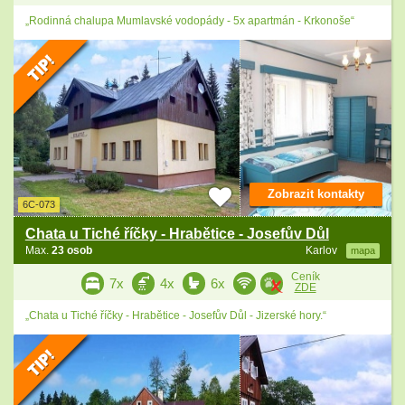
„Rodinná chalupa Mumlavské vodopády - 5x apartmán - Krkonoše“
Zobrazit kontakty
6C-073
Chata u Tiché říčky - Hrabětice - Josefův Důl
Max.
23 osob
Karlov
mapa
Ceník
7x
4x
6x
ZDE
„Chata u Tiché říčky - Hrabětice - Josefův Důl - Jizerské hory.“