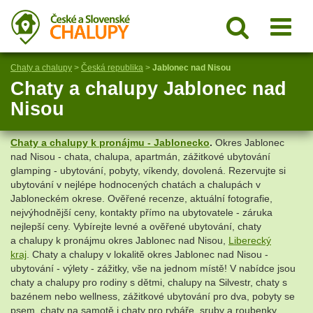
Chaty a chalupy
>
Česká republika
>
Jablonec nad Nisou
Chaty a chalupy Jablonec nad
Nisou
Chaty a chalupy k pronájmu - Jablonecko
.
Okres Jablonec
nad Nisou - chata, chalupa, apartmán, zážitkové ubytování
glamping - ubytování, pobyty, víkendy, dovolená. Rezervujte si
ubytování v nejlépe hodnocených chatách a chalupách v
Jabloneckém okrese. Ověřené recenze, aktuální fotografie,
nejvýhodnější ceny, kontakty přímo na ubytovatele - záruka
nejlepší ceny. Vybírejte levné a ověřené ubytování, chaty
a chalupy k pronájmu okres Jablonec nad Nisou,
Liberecký
kraj
. Chaty a chalupy v lokalitě okres Jablonec nad Nisou -
ubytování - výlety - zážitky, vše na jednom místě! V nabídce jsou
chaty a chalupy pro rodiny s dětmi, chalupy na Silvestr, chaty s
bazénem nebo wellness, zážitkové ubytování pro dva, pobyty se
psem, chaty na samotě i chaty pro rybáře, sruby a roubenky,