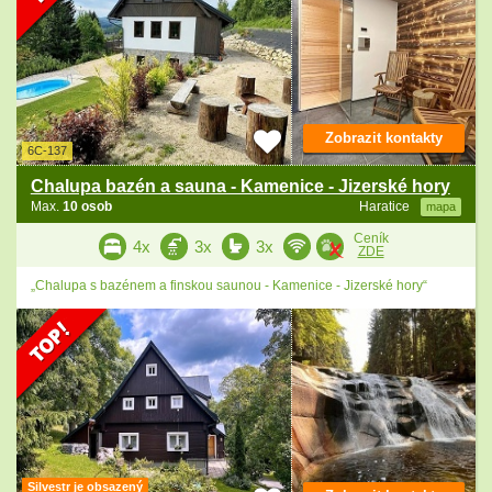
Zobrazit kontakty
6C-137
Chalupa bazén a sauna - Kamenice - Jizerské hory
Max.
10 osob
Haratice
mapa
Ceník
4x
3x
3x
ZDE
„Chalupa s bazénem a finskou saunou - Kamenice - Jizerské hory“
Silvestr je obsazený