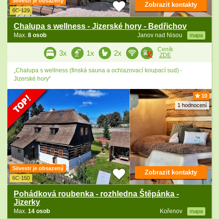
Silvestr je obsazený
Zobrazit kontakty
6C-129
Chalupa s wellness - Jizerské hory - Bedřichov
Max.
8 osob
Janov nad Nisou
mapa
Ceník
3x
1x
2x
ZDE
„Chalupa s wellness (finská sauna a ochlazovací koupací sud) -
Jizerské hory“
10
1 hodnocení
Silvestr je obsazený
Zobrazit kontakty
6C-150
Pohádková roubenka - rozhledna Štěpánka -
Jizerky
Max.
14 osob
Kořenov
mapa