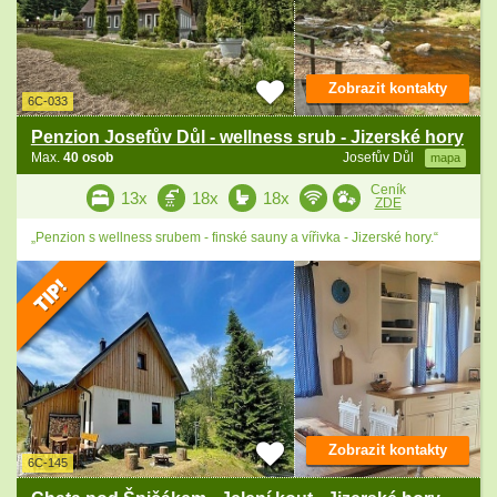
Zobrazit kontakty
6C-033
Penzion Josefův Důl - wellness srub - Jizerské hory
Max.
40 osob
Josefův Důl
mapa
Ceník
13x
18x
18x
ZDE
„Penzion s wellness srubem - finské sauny a vířivka - Jizerské hory.“
Zobrazit kontakty
6C-145