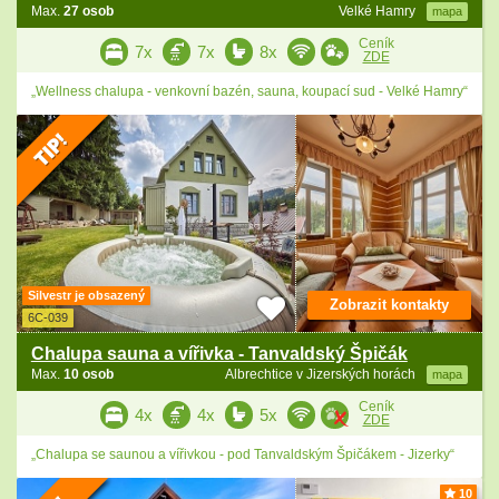
Max.
27 osob
Velké Hamry
mapa
Ceník
7x
7x
8x
ZDE
„Wellness chalupa - venkovní bazén, sauna, koupací sud - Velké Hamry“
Silvestr je obsazený
Zobrazit kontakty
6C-039
Chalupa sauna a vířivka - Tanvaldský Špičák
Max.
10 osob
Albrechtice v Jizerských horách
mapa
Ceník
4x
4x
5x
ZDE
„Chalupa se saunou a vířivkou - pod Tanvaldským Špičákem - Jizerky“
10