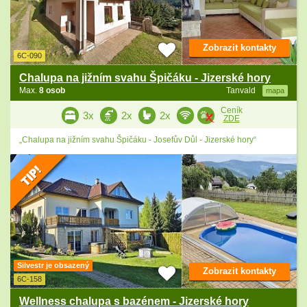
Zobrazit kontakty
6C-090
Chalupa na jižním svahu Špičáku - Jizerské hory
Max.
8 osob
Tanvald
mapa
Ceník
3x
2x
2x
ZDE
„Chalupa na jižním svahu Špičáku - Josefův Důl - Jizerské hory“
Silvestr je obsazený
Zobrazit kontakty
6C-158
Wellness chalupa s bazénem - Jizerské hory