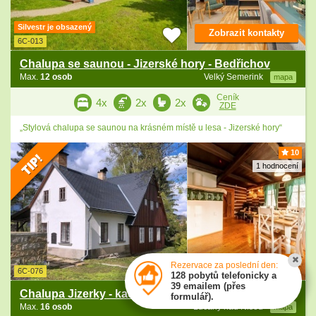
Silvestr je obsazený
Zobrazit kontakty
6C-013
Chalupa se saunou - Jizerské hory - Bedřichov
Max.
12 osob
Velký Semerink
mapa
Ceník
4x
2x
2x
ZDE
„Stylová chalupa se saunou na krásném místě u lesa - Jizerské hory“
10
1 hodnocení
Zobrazit kontakty
Rezervace za poslední den:
6C-076
128 pobytů telefonicky a
39 emailem (přes
Chalupa Jizerky - kachlová kamna - Jindřichov
formulář).
Max.
16 osob
Lučany nad Nisou
mapa