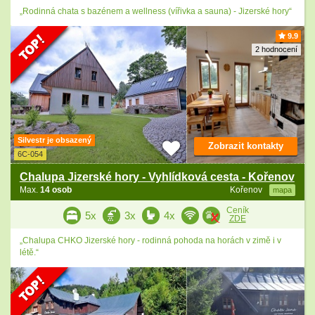
„Rodinná chata s bazénem a wellness (vířivka a sauna) - Jizerské hory“
9.9
2 hodnocení
Silvestr je obsazený
Zobrazit kontakty
6C-054
Chalupa Jizerské hory - Vyhlídková cesta - Kořenov
Max.
14 osob
Kořenov
mapa
Ceník
5x
3x
4x
ZDE
„Chalupa CHKO Jizerské hory - rodinná pohoda na horách v zimě i v
létě.“