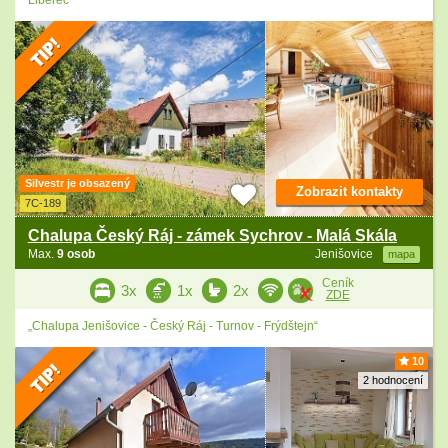
Liberec“
Silvestr je obsazený
Zobrazit kontakty
7C-189
Chalupa Český Ráj - zámek Sychrov - Malá Skála
Max.
9 osob
Jenišovice
mapa
Ceník
3x
1x
2x
ZDE
„Chalupa Jenišovice - Český Ráj - Turnov - Frýdštejn“
10
2 hodnocení