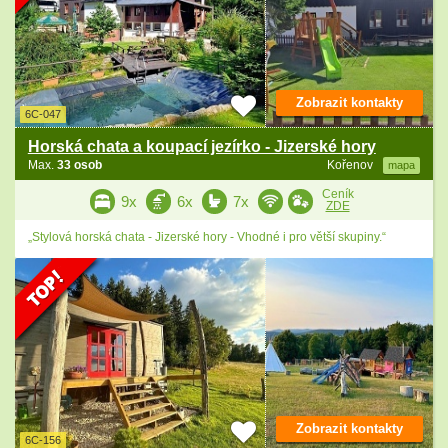
Zobrazit kontakty
6C-047
Horská chata a koupací jezírko - Jizerské hory
Max.
33 osob
Kořenov
mapa
Ceník
9x
6x
7x
ZDE
„Stylová horská chata - Jizerské hory - Vhodné i pro větší skupiny.“
Zobrazit kontakty
6C-156