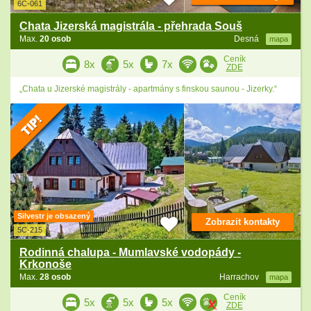
6C-061
Chata Jizerská magistrála - přehrada Souš
Max.
20 osob
Desná
mapa
Ceník
8x
5x
7x
ZDE
„Chata u Jizerské magistrály - apartmány s finskou saunou - Jizerky.“
Silvestr je obsazený
Zobrazit kontakty
5C-215
Rodinná chalupa - Mumlavské vodopády -
Krkonoše
Max.
28 osob
Harrachov
mapa
Ceník
5x
5x
5x
ZDE