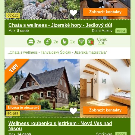
Zobrazit kontakty
6C-120
Chata s wellness - Jizerské hory - Jedlový důl
Max.
8 osob
Dolní Maxov
mapa
Ceník
2x
2x
2x
ZDE
„Chata s wellness - Tanvaldský Špičák - Jizerská magistrála“
Silvestr je obsazený
Zobrazit kontakty
6C-056
Wellness roubenka s jezírkem - Nová Ves nad
Nisou
Max.
14 osob
Smržovka
mapa