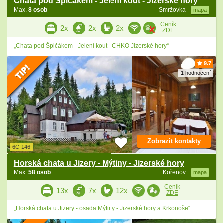
Chata pod Špičákem - Jelení kout - Jizerské hory
Max.
8 osob
Smržovka
mapa
Ceník
2x
2x
2x
ZDE
„Chata pod Špičákem - Jelení kout - CHKO Jizerské hory“
9.7
1 hodnocení
Zobrazit kontakty
6C-146
Horská chata u Jizery - Mýtiny - Jizerské hory
Max.
58 osob
Kořenov
mapa
Ceník
13x
7x
12x
ZDE
„Horská chata u Jizery - osada Mýtiny - Jizerské hory a Krkonoše“