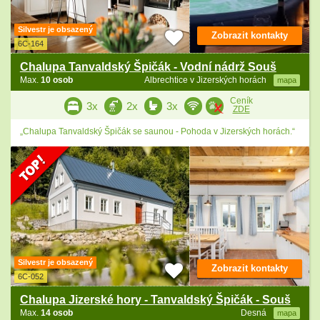
Silvestr je obsazený
Zobrazit kontakty
6C-164
Chalupa Tanvaldský Špičák - Vodní nádrž Souš
Max.
10 osob
Albrechtice v Jizerských horách
mapa
Ceník
3x
2x
3x
ZDE
„Chalupa Tanvaldský Špičák se saunou - Pohoda v Jizerských horách.“
Silvestr je obsazený
Zobrazit kontakty
6C-052
Chalupa Jizerské hory - Tanvaldský Špičák - Souš
Max.
14 osob
Desná
mapa