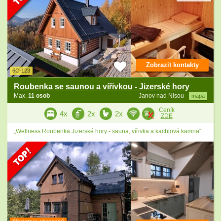
Zobrazit kontakty
6C-123
Roubenka se saunou a vířivkou - Jizerské hory
Max.
11 osob
Janov nad Nisou
mapa
Ceník
4x
2x
2x
ZDE
„Wellness Roubenka Jizerské hory - sauna, vířivka a kachlová kamna“