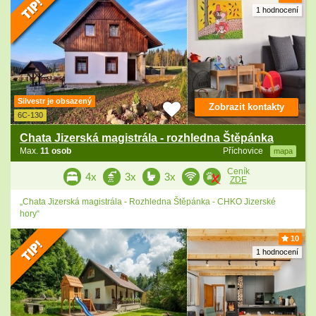
1 hodnocení
Silvestr je obsazený
Zobrazit kontakty
6C-130
Chata Jizerská magistrála - rozhledna Štěpánka
Max.
11 osob
Příchovice
mapa
Ceník
4x
3x
3x
ZDE
„Chata Jizerská magistrála - Rozhledna Štěpánka - CHKO Jizerské
hory“
10
1 hodnocení