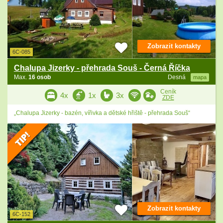
Zobrazit kontakty
6C-085
Chalupa Jizerky - přehrada Souš - Černá Říčka
Max.
16 osob
Desná
mapa
Ceník
4x
1x
3x
ZDE
„Chalupa Jizerky - bazén, vířivka a dětské hřiště - přehrada Souš“
Zobrazit kontakty
6C-152