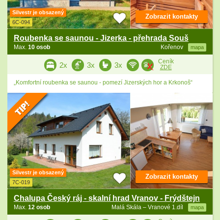
Silvestr je obsazený
Zobrazit kontakty
6C-094
Roubenka se saunou - Jizerka - přehrada Souš
Max.
10 osob
Kořenov
mapa
Ceník
2x
3x
3x
ZDE
„Komfortní roubenka se saunou - pomezí Jizerských hor a Krkonoš“
Silvestr je obsazený
Zobrazit kontakty
7C-019
Chalupa Český ráj - skalní hrad Vranov - Frýdštejn
Max.
12 osob
Malá Skála – Vranové 1.díl
mapa