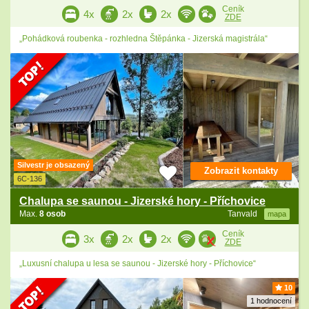
Ceník
4x
2x
2x
ZDE
„Pohádková roubenka - rozhledna Štěpánka - Jizerská magistrála“
Silvestr je obsazený
Zobrazit kontakty
6C-136
Chalupa se saunou - Jizerské hory - Příchovice
Max.
8 osob
Tanvald
mapa
Ceník
3x
2x
2x
ZDE
„Luxusní chalupa u lesa se saunou - Jizerské hory - Příchovice“
10
1 hodnocení