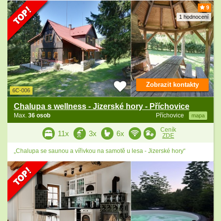
9
1 hodnocení
Zobrazit kontakty
6C-006
Chalupa s wellness - Jizerské hory - Příchovice
Max.
36 osob
Příchovice
mapa
Ceník
11x
3x
6x
ZDE
„Chalupa se saunou a vířivkou na samotě u lesa - Jizerské hory“