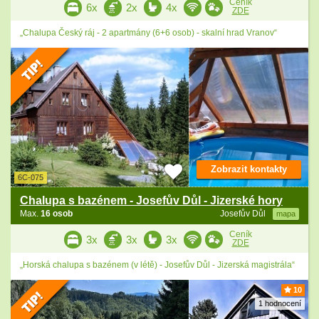
Ceník
6x
2x
4x
ZDE
„Chalupa Český ráj - 2 apartmány (6+6 osob) - skalní hrad Vranov“
Zobrazit kontakty
6C-075
Chalupa s bazénem - Josefův Důl - Jizerské hory
Max.
16 osob
Josefův Důl
mapa
Ceník
3x
3x
3x
ZDE
„Horská chalupa s bazénem (v létě) - Josefův Důl - Jizerská magistrála“
10
1 hodnocení