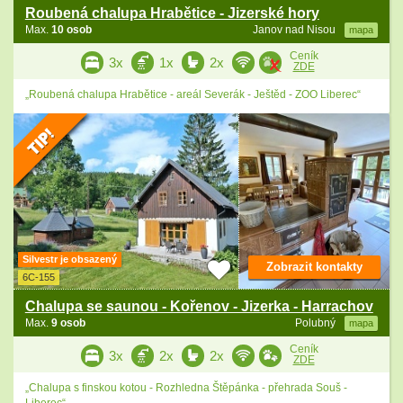
Roubená chalupa Hrabětice - Jizerské hory
Max.
10 osob
Janov nad Nisou
mapa
Ceník
3x
1x
2x
ZDE
„Roubená chalupa Hrabětice - areál Severák - Ještěd - ZOO Liberec“
Silvestr je obsazený
Zobrazit kontakty
6C-155
Chalupa se saunou - Kořenov - Jizerka - Harrachov
Max.
9 osob
Polubný
mapa
Ceník
3x
2x
2x
ZDE
„Chalupa s finskou kotou - Rozhledna Štěpánka - přehrada Souš -