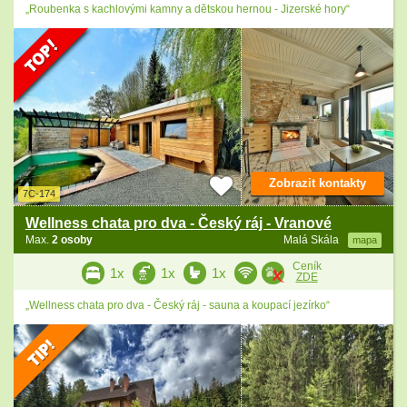
„Roubenka s kachlovými kamny a dětskou hernou - Jizerské hory“
Zobrazit kontakty
7C-174
Wellness chata pro dva - Český ráj - Vranové
Max.
2 osoby
Malá Skála
mapa
Ceník
1x
1x
1x
ZDE
„Wellness chata pro dva - Český ráj - sauna a koupací jezírko“