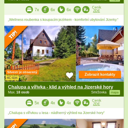
Ceník
7x
6x
6x
ZDE
„Wellness roubenka s koupacím jezírkem - komfortní ubytování Jizerky.“
Silvestr je obsazený
Zobrazit kontakty
6C-034
Chalupa a vířivka - klid a výhled na Jizerské hory
Max.
18 osob
Smržovka
mapa
Ceník
5x
4x
4x
ZDE
„Chalupa s vířivkou u lesa - nádherný výhled na Jizerské hory“