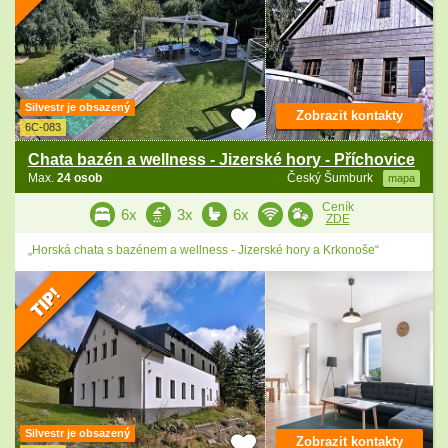
Silvestr je obsazený
Zobrazit kontakty
6C-083
Chata bazén a wellness - Jizerské hory - Příchovice
Max.
24 osob
Český Šumburk
mapa
Ceník
6x
3x
6x
ZDE
„Horská chata s bazénem a wellness - Jizerské hory a Krkonoše“
Silvestr je obsazený
Zobrazit kontakty