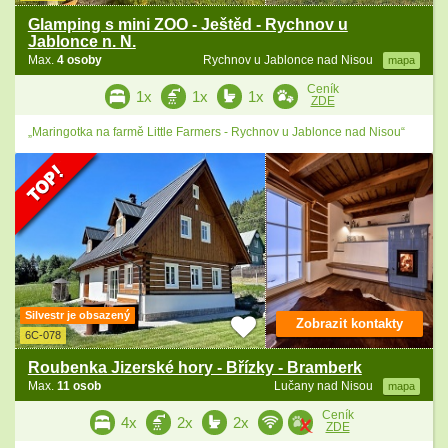
Glamping s mini ZOO - Ještěd - Rychnov u
Jablonce n. N.
Max.
4 osoby
Rychnov u Jablonce nad Nisou
mapa
Ceník
1x
1x
1x
ZDE
„Maringotka na farmě Little Farmers - Rychnov u Jablonce nad Nisou“
Silvestr je obsazený
Zobrazit kontakty
6C-078
Roubenka Jizerské hory - Břízky - Bramberk
Max.
11 osob
Lučany nad Nisou
mapa
Ceník
4x
2x
2x
ZDE