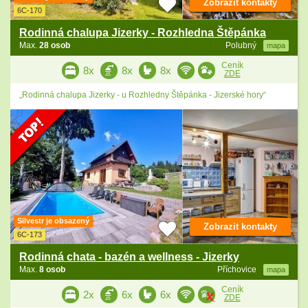
Zobrazit kontakty
6C-170
Rodinná chalupa Jizerky - Rozhledna Štěpánka
Max.
28 osob
Polubný
mapa
Ceník
8x
8x
8x
ZDE
„Rodinná chalupa Jizerky - u Rozhledny Štěpánka - Jizerské hory“
Silvestr je obsazený
Zobrazit kontakty
6C-173
Rodinná chata - bazén a wellness - Jizerky
Max.
8 osob
Příchovice
mapa
Ceník
2x
6x
6x
ZDE