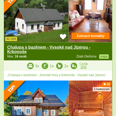
Zobrazit kontakty
5C-028
Chalupa s bazénem - Vysoké nad Jizerou -
Krkonoše
Max.
16 osob
Zlatá Olešnice
mapa
Ceník
5x
1x
2x
ZDE
„Chalupa s bazénem - Jizerské hory a Krkonoše - Vysoké nad Jizerou“
10
1 hodnocení