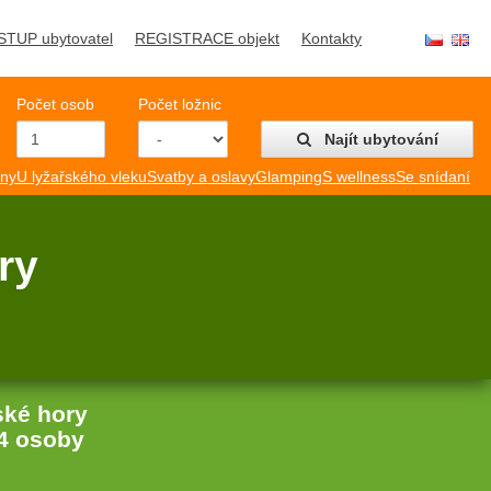
STUP ubytovatel
REGISTRACE objekt
Kontakty
Počet osob
Počet ložnic
Najít ubytování
mny
U lyžařského vleku
Svatby a oslavy
Glamping
S wellness
Se snídaní
ry
ské hory
4 osoby