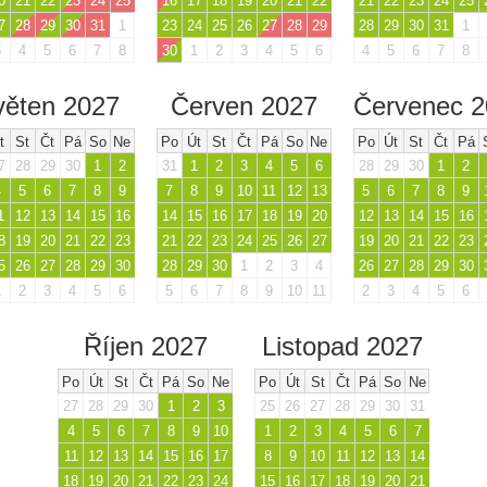
0
21
22
23
24
25
16
17
18
19
20
21
22
21
22
23
24
25
7
28
29
30
31
1
23
24
25
26
27
28
29
28
29
30
31
1
3
4
5
6
7
8
30
1
2
3
4
5
6
4
5
6
7
8
věten 2027
Červen 2027
Červenec 
t
St
Čt
Pá
So
Ne
Po
Út
St
Čt
Pá
So
Ne
Po
Út
St
Čt
Pá
7
28
29
30
1
2
31
1
2
3
4
5
6
28
29
30
1
2
4
5
6
7
8
9
7
8
9
10
11
12
13
5
6
7
8
9
1
12
13
14
15
16
14
15
16
17
18
19
20
12
13
14
15
16
8
19
20
21
22
23
21
22
23
24
25
26
27
19
20
21
22
23
5
26
27
28
29
30
28
29
30
1
2
3
4
26
27
28
29
30
1
2
3
4
5
6
5
6
7
8
9
10
11
2
3
4
5
6
Říjen 2027
Listopad 2027
Po
Út
St
Čt
Pá
So
Ne
Po
Út
St
Čt
Pá
So
Ne
27
28
29
30
1
2
3
25
26
27
28
29
30
31
4
5
6
7
8
9
10
1
2
3
4
5
6
7
11
12
13
14
15
16
17
8
9
10
11
12
13
14
18
19
20
21
22
23
24
15
16
17
18
19
20
21