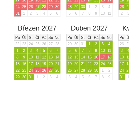
17
18
19
20
21
22
23
21
22
23
24
25
26
27
19
2
24
25
26
27
28
29
30
28
29
30
1
2
3
4
26
2
31
1
2
3
4
5
6
5
6
7
8
9
10
11
2
Březen 2027
Duben 2027
K
Po
Út
St
Čt
Pá
So
Ne
Po
Út
St
Čt
Pá
So
Ne
Po
Ú
22
23
24
25
26
27
28
29
30
31
1
2
3
4
26
2
1
2
3
4
5
6
7
5
6
7
8
9
10
11
3
8
9
10
11
12
13
14
12
13
14
15
16
17
18
10
1
15
16
17
18
19
20
21
19
20
21
22
23
24
25
17
1
22
23
24
25
26
27
28
26
27
28
29
30
1
2
24
2
29
30
31
1
2
3
4
3
4
5
6
7
8
9
31