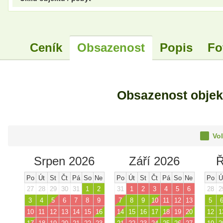
Ceník
Obsazenost
Popis
Fo
Obsazenost obje
Vol
Srpen 2026
Září 2026
Ř
Po
Út
St
Čt
Pá
So
Ne
Po
Út
St
Čt
Pá
So
Ne
Po
Ú
27
28
29
30
31
1
2
31
1
2
3
4
5
6
28
2
3
4
5
6
7
8
9
7
8
9
10
11
12
13
5
10
11
12
13
14
15
16
14
15
16
17
18
19
20
12
1