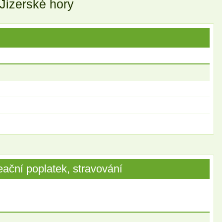
 Jizerské hory
ační poplatek, stravování