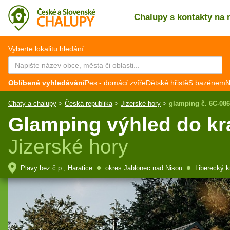
Chalupy s
kontakty na 
CZ
EN
Vyberte lokalitu hledání
Oblíbené vyhledávání
Pes - domácí zvíře
Dětské hřistě
S bazénem
N
Chaty a chalupy
>
Česká republika
>
Jizerské hory
>
glamping č. 6C-086
Glamping výhled do kra
Jizerské hory
Plavy bez č.p.,
Haratice
okres
Jablonec nad Nisou
Liberecký k