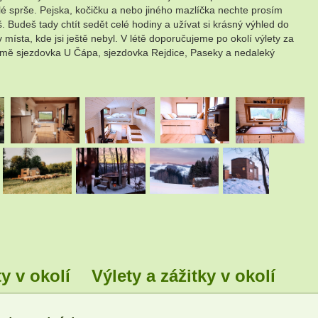
lé sprše. Pejska, kočičku a nebo jiného mazlíčka nechte prosím
Budeš tady chtít sedět celé hodiny a užívat si krásný výhled do
místa, kde jsi ještě nebyl. V létě doporučujeme po okolí výlety za
V zimě sjezdovka U Čápa, sjezdovka Rejdice, Paseky a nedaleký
.
.
.
.
y v okolí
Výlety a zážitky v okolí