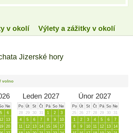
y v okolí
Výlety a zážitky v okolí
chata Jizerské hory
/ volno
026
Leden 2027
Únor 2027
So
Ne
Po
Út
St
Čt
Pá
So
Ne
Po
Út
St
Čt
Pá
So
Ne
5
6
28
29
30
31
1
2
3
25
26
27
28
29
30
31
12
13
4
5
6
7
8
9
10
1
2
3
4
5
6
7
19
20
11
12
13
14
15
16
17
8
9
10
11
12
13
14