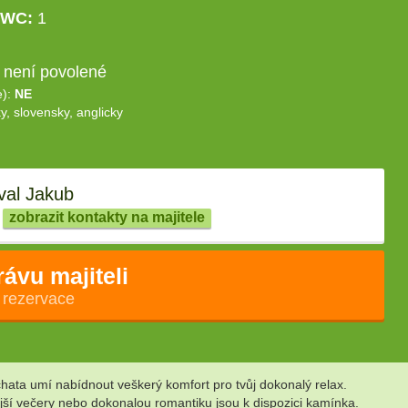
WC:
1
 není povolené
e):
NE
y, slovensky, anglicky
al Jakub
zobrazit kontakty na majitele
rávu majiteli
 rezervace
 chata umí nabídnout veškerý komfort pro tvůj dokonalý relax.
ější večery nebo dokonalou romantiku jsou k dispozici kamínka.