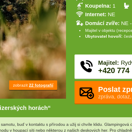
Koupelna:
1
Internet:
NE
Domácí zvíře:
NE -
Majitel v objektu (recepc
Ubytovatel hovoří:
česk
Majitel:
Rydv
+420 774
zobrazit
22 fotografií
Poslat zp
zpráva, dotaz,
Jizerských horách“
 samotu, buď v kontaktu s přírodou a užij si chvíle klidu. Glampingová
ohodu v houpací síti nebo některou z našich deskových her. Pro chladn