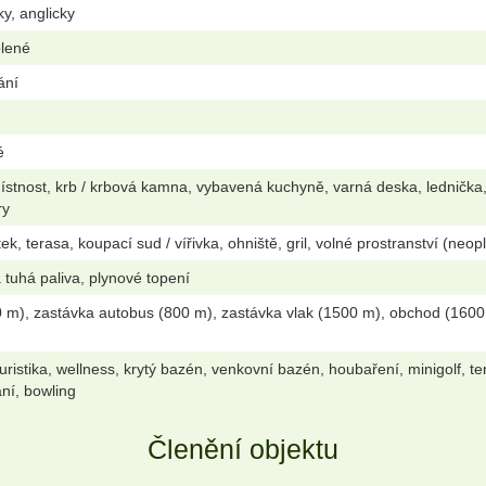
ky, anglicky
olené
ání
é
stnost, krb / krbová kamna, vybavená kuchyně, varná deska, lednička,
ry
k, terasa, koupací sud / vířivka, ohniště, gril, volné prostranství (neop
 tuhá paliva, plynové topení
 m), zastávka autobus (800 m), zastávka vlak (1500 m), obchod (1600 
oturistika, wellness, krytý bazén, venkovní bazén, houbaření, minigolf, ten
ání, bowling
Členění objektu