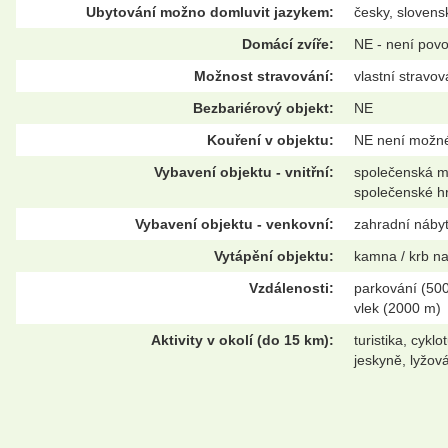
Ubytování možno domluvit jazykem:
česky, slovens
Domácí zvíře:
NE - není pov
Možnost stravování:
vlastní stravov
Bezbariérový objekt:
NE
Kouření v objektu:
NE není možn
Vybavení objektu - vnitřní:
společenská mí
společenské h
Vybavení objektu - venkovní:
zahradní nábyte
Vytápění objektu:
kamna / krb na
Vzdálenosti:
parkování (500
vlek (2000 m)
Aktivity v okolí (do 15 km):
turistika, cykl
jeskyně, lyžov