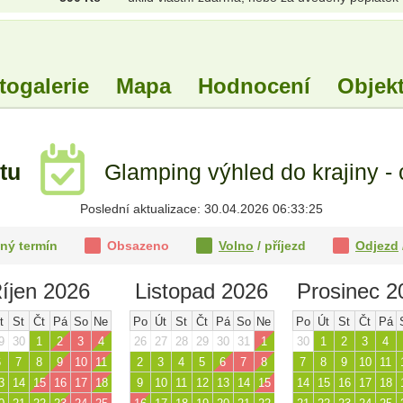
togalerie
Mapa
Hodnocení
Objekt
ktu
Glamping výhled do krajiny - 
Poslední aktualizace: 30.04.2026 06:33:25
ný termín
Obsazeno
Volno
/ příjezd
Odjezd
íjen 2026
Listopad 2026
Prosinec 2
t
St
Čt
Pá
So
Ne
Po
Út
St
Čt
Pá
So
Ne
Po
Út
St
Čt
Pá
9
30
1
2
3
4
26
27
28
29
30
31
1
30
1
2
3
4
6
7
8
9
10
11
2
3
4
5
6
7
8
7
8
9
10
11
3
14
15
16
17
18
9
10
11
12
13
14
15
14
15
16
17
18