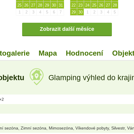
25
26
27
28
29
30
31
22
23
24
25
26
27
28
1
2
3
4
5
6
7
29
30
1
2
3
4
5
Zobrazit další měsíce
togalerie
Mapa
Hodnocení
Objekt
objektu
Glamping výhled do krajin
2+2
ní sezóna, Zimní sezóna, Mimosezóna, Víkendové pobyty, Silvestr, Vá