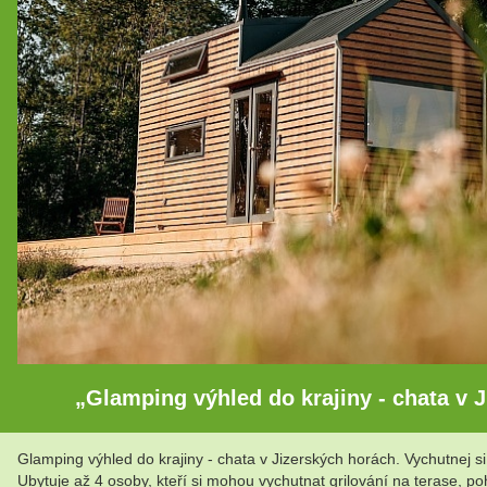
„Glamping výhled do krajiny - chata v 
Glamping výhled do krajiny - chata v Jizerských horách. Vychutnej si
Ubytuje až 4 osoby, kteří si mohou vychutnat grilování na terase, p