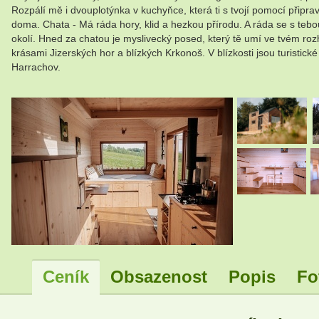
Rozpálí mě i dvouplotýnka v kuchyňce, která ti s tvojí pomocí přip
doma. Chata - Má ráda hory, klid a hezkou přírodu. A ráda se s teb
okolí. Hned za chatou je myslivecký posed, který tě umí ve tvém rozh
krásami Jizerských hor a blízkých Krkonoš. V blízkosti jsou turisti
Harrachov.
.
Ceník
Obsazenost
Popis
Fo