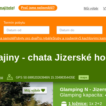
majitele
!
Proč jsme nejlevnější?
Můj výběr
V
Termín pobytu
a samotě
Pobyty pro dva
Pro rybáře
Sruby a roubenky
S kachlovými ka
jiny - chata Jizerské ho
raj
GPS 50.699520263946N 15.33498354435E
mapa
Glamping N - Jizer
Můj výběr
Glamping kapacita:
1 ložnice:
1x 2+2