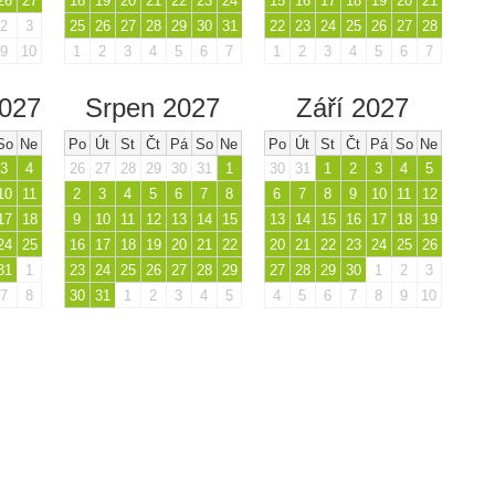
26
27
18
19
20
21
22
23
24
15
16
17
18
19
20
21
2
3
25
26
27
28
29
30
31
22
23
24
25
26
27
28
9
10
1
2
3
4
5
6
7
1
2
3
4
5
6
7
2027
Srpen 2027
Září 2027
So
Ne
Po
Út
St
Čt
Pá
So
Ne
Po
Út
St
Čt
Pá
So
Ne
3
4
26
27
28
29
30
31
1
30
31
1
2
3
4
5
10
11
2
3
4
5
6
7
8
6
7
8
9
10
11
12
17
18
9
10
11
12
13
14
15
13
14
15
16
17
18
19
24
25
16
17
18
19
20
21
22
20
21
22
23
24
25
26
31
1
23
24
25
26
27
28
29
27
28
29
30
1
2
3
7
8
30
31
1
2
3
4
5
4
5
6
7
8
9
10