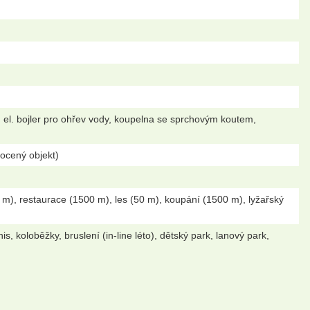
 el. bojler pro ohřev vody, koupelna se sprchovým koutem,
locený objekt)
m), restaurace (1500 m), les (50 m), koupání (1500 m), lyžařský
is, koloběžky, bruslení (in-line léto), dětský park, lanový park,