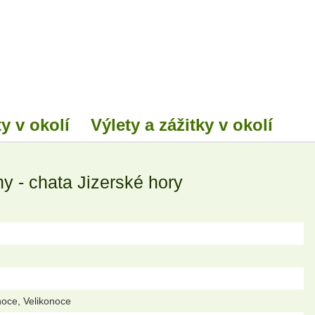
y v okolí
Výlety a zážitky v okolí
y - chata Jizerské hory
noce, Velikonoce