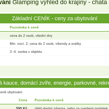
vání
Glamping výhled do krajiny - chata
Základní CENÍK - ceny za ubytování
Poznámka k ceně
cena do 2 osob, všední dny
Min. nocí: 2, cena do 2 osob, víkendy a svátky
3.-4. osoba v objektu
 kauce, domácí zvíře, energie, parkovné, rekre
ceně ubytování
Cena
Poznámka k ceně
590 Kč
úklid vlastní zdarma, nebo za uvedený poplatek