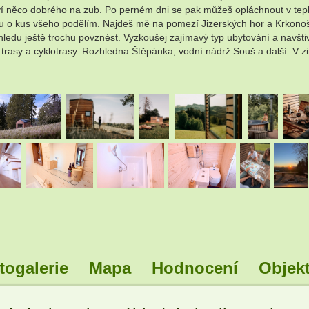
raví něco dobrého na zub. Po perném dni se pak můžeš opláchnout v tep
ou o kus všeho podělím. Najdeš mě na pomezí Jizerských hor a Krkonoš. 
ledu ještě trochu povznést. Vyzkoušej zajímavý typ ubytování a navštiv 
cké trasy a cyklotrasy. Rozhledna Štěpánka, vodní nádrž Souš a další. 
.
.
.
.
.
togalerie
Mapa
Hodnocení
Objekt