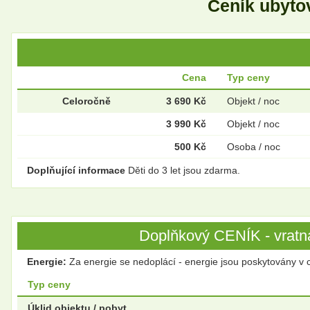
Ceník ubyto
Cena
Typ ceny
Celoročně
3 690 Kč
Objekt / noc
3 990 Kč
Objekt / noc
500 Kč
Osoba / noc
Doplňující informace
Děti do 3 let jsou zdarma.
Doplňkový CENÍK - vratná
Energie:
Za energie se nedoplácí - energie jsou poskytovány v 
Typ ceny
Úklid objektu / pobyt