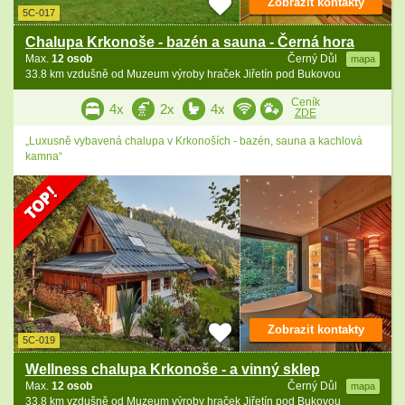
Zobrazit kontakty
5C-017
Chalupa Krkonoše - bazén a sauna - Černá hora
Max.
12 osob
Černý Důl
mapa
33.8 km vzdušně od Muzeum výroby hraček Jiřetín pod Bukovou
Ceník
4x
2x
4x
ZDE
„Luxusně vybavená chalupa v Krkonoších - bazén, sauna a kachlová
kamna“
Zobrazit kontakty
5C-019
Wellness chalupa Krkonoše - a vinný sklep
Max.
12 osob
Černý Důl
mapa
33.8 km vzdušně od Muzeum výroby hraček Jiřetín pod Bukovou