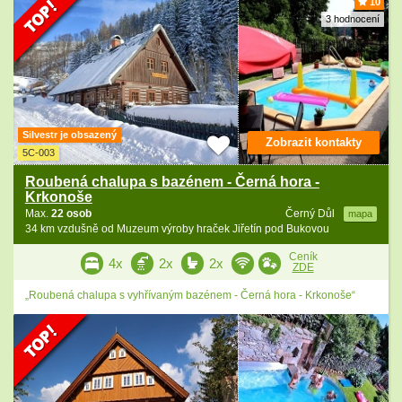
10
3 hodnocení
Silvestr je obsazený
Zobrazit kontakty
5C-003
Roubená chalupa s bazénem - Černá hora -
Krkonoše
Max.
22 osob
Černý Důl
mapa
34 km vzdušně od Muzeum výroby hraček Jiřetín pod Bukovou
Ceník
4x
2x
2x
ZDE
„Roubená chalupa s vyhřívaným bazénem - Černá hora - Krkonoše“