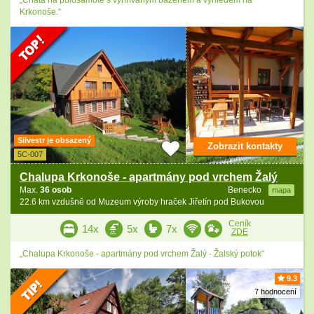
„Chata na polosamotě s vyhřívaným bazénem a výhledem na
Krkonoše.“
Silvestr je obsazený
Zobrazit kontakty
5C-007
Chalupa Krkonoše - apartmány pod vrchem Žalý
Max.
36 osob
Benecko
mapa
22.6 km vzdušně od Muzeum výroby hraček Jiřetín pod Bukovou
Ceník
14x
5x
7x
ZDE
„Chalupa Krkonoše - apartmány pod vrchem Žalý - Žalský potok“
9.3
7 hodnocení