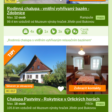
8C-006
Rodinná chalupa - vnitřní vyhřívaný bazén -
Zdobnice
Max.
12 osob
Rampuše
mapa
99.4 km vzdušně od Muzeum výroby hraček Jiřetín pod Bukovou
Ceník
4x
1x
3x
ZDE
„Rodinná chalupa s vnitřním vyhřívaným relaxačním bazénem“
Silvestr je obsazený
Zobrazit kontakty
8C-017
Chalupa Pastviny - Rokytnice v Orlických horách
Max.
18 osob
Pěčín
mapa
105.8 km vzdušně od Muzeum výroby hraček Jiřetín pod Bukovou