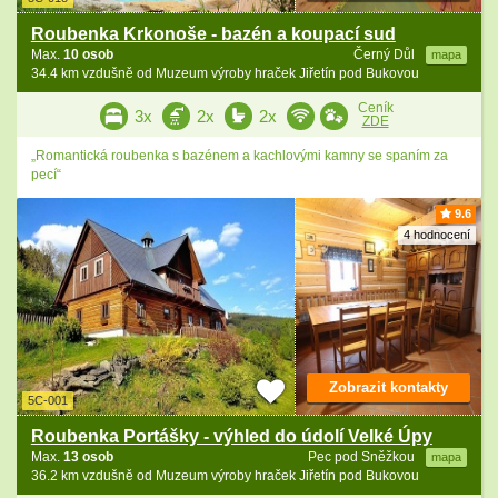
Roubenka Krkonoše - bazén a koupací sud
Max.
10 osob
Černý Důl
mapa
34.4 km vzdušně od Muzeum výroby hraček Jiřetín pod Bukovou
Ceník
3x
2x
2x
ZDE
„Romantická roubenka s bazénem a kachlovými kamny se spaním za
pecí“
9.6
4 hodnocení
Zobrazit kontakty
5C-001
Roubenka Portášky - výhled do údolí Velké Úpy
Max.
13 osob
Pec pod Sněžkou
mapa
36.2 km vzdušně od Muzeum výroby hraček Jiřetín pod Bukovou