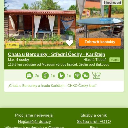
5 hodnocení
Zobrazit kontakty
1C-009
Chata u Berounky - Střední Čechy - Karlštejn
Max.
4 osoby
Hlásná Třebaň
mapa
119.9 km vzdušně od Muzeum výroby hraček Jiřetín pod Bukovou
Ceník
2x
1x
1x
ZDE
„Chata u Berounky a hradu Karlštejn - CHKO Český kras“
Proč jsme nejlevnější
Služby a ceník
Nejčastější dotazy
Služba profi FOTO
Všeobecné podmínky a Ochrana
Blog