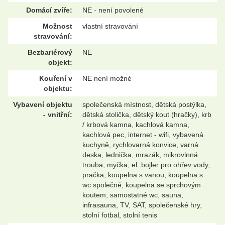
Domácí zvíře:
NE - není povolené
Možnost
vlastní stravování
stravování:
Bezbariérový
NE
objekt:
Kouření v
NE není možné
objektu:
Vybavení objektu
společenská místnost, dětská postýlka,
- vnitřní:
dětská stolička, dětský kout (hračky), krb
/ krbová kamna, kachlová kamna,
kachlová pec, internet - wifi, vybavená
kuchyně, rychlovarná konvice, varná
deska, lednička, mrazák, mikrovlnná
trouba, myčka, el. bojler pro ohřev vody,
pračka, koupelna s vanou, koupelna s
wc společné, koupelna se sprchovým
koutem, samostatné wc, sauna,
infrasauna, TV, SAT, společenské hry,
stolní fotbal, stolní tenis