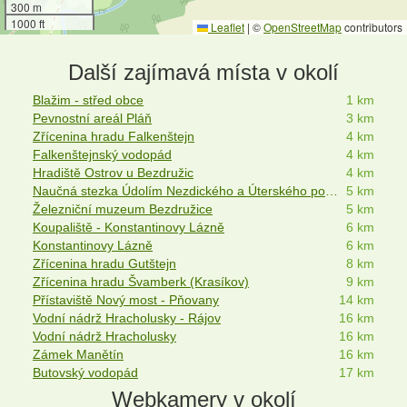
300 m
1000 ft
Leaflet
|
©
OpenStreetMap
contributors
Další zajímavá místa v okolí
Blažim - střed obce
1 km
Pevnostní areál Pláň
3 km
Zřícenina hradu Falkenštejn
4 km
Falkenštejnský vodopád
4 km
Hradiště Ostrov u Bezdružic
4 km
Naučná stezka Údolím Nezdického a Úterského potoka
5 km
Železniční muzeum Bezdružice
5 km
Koupaliště - Konstantinovy Lázně
6 km
Konstantinovy Lázně
6 km
Zřícenina hradu Gutštejn
8 km
Zřícenina hradu Švamberk (Krasíkov)
9 km
Přístaviště Nový most - Pňovany
14 km
Vodní nádrž Hracholusky - Rájov
16 km
Vodní nádrž Hracholusky
16 km
Zámek Manětín
16 km
Butovský vodopád
17 km
Webkamery v okolí