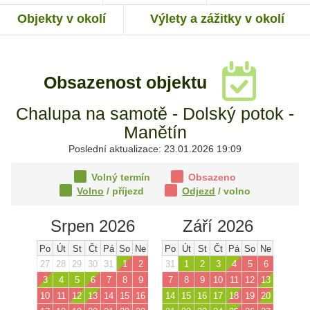
Objekty v okolí
Výlety a zážitky v okolí
Obsazenost objektu
Chalupa na samotě - Dolský potok -
Manětín
Poslední aktualizace: 23.01.2026 19:09
Volný termín
Obsazeno
Volno
/ příjezd
Odjezd
/ volno
Srpen 2026
Září 2026
Po
Út
St
Čt
Pá
So
Ne
Po
Út
St
Čt
Pá
So
Ne
27
28
29
30
31
1
2
31
1
2
3
4
5
6
3
4
5
6
7
8
9
7
8
9
10
11
12
13
10
11
12
13
14
15
16
14
15
16
17
18
19
20