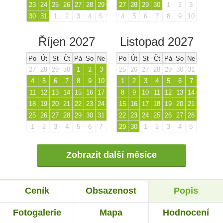
23
24
25
26
27
28
29
27
28
29
30
1
2
3
30
31
1
2
3
4
5
4
5
6
7
8
9
10
Říjen 2027
Listopad 2027
Po
Út
St
Čt
Pá
So
Ne
Po
Út
St
Čt
Pá
So
Ne
27
28
29
30
1
2
3
25
26
27
28
29
30
31
4
5
6
7
8
9
10
1
2
3
4
5
6
7
11
12
13
14
15
16
17
8
9
10
11
12
13
14
18
19
20
21
22
23
24
15
16
17
18
19
20
21
25
26
27
28
29
30
31
22
23
24
25
26
27
28
1
2
3
4
5
6
7
29
30
1
2
3
4
5
Zobrazit další měsíce
Ceník
Obsazenost
Popis
Fotogalerie
Mapa
Hodnocení