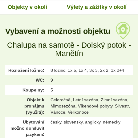
Objekty v okolí
Výlety a zážitky v okolí
Vybavení a možnosti objektu
Chalupa na samotě - Dolský potok -
Manětín
Rozložení ložnic:
8 ložnic: 1x 5, 1x 4, 3x 3, 2x 2, 1x 0+4
WC:
9
Koupelny:
5
Objekt k
Celoročně, Letní sezóna, Zimní sezóna,
pronájmu
Mimosezóna, Víkendové pobyty, Silvestr,
(využití):
Vánoce, Velikonoce
Ubytování
česky, slovensky, anglicky, německy
možno domluvit
jazykem: