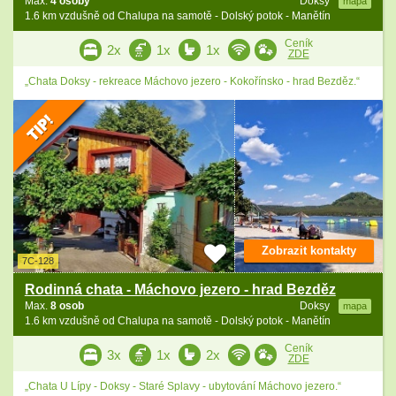
Max.
4 osoby
Doksy
mapa
1.6 km vzdušně od Chalupa na samotě - Dolský potok - Manětín
Ceník
2x
1x
1x
ZDE
„Chata Doksy - rekreace Máchovo jezero - Kokořínsko - hrad Bezděz.“
Zobrazit kontakty
7C-128
Rodinná chata - Máchovo jezero - hrad Bezděz
Max.
8 osob
Doksy
mapa
1.6 km vzdušně od Chalupa na samotě - Dolský potok - Manětín
Ceník
3x
1x
2x
ZDE
„Chata U Lípy - Doksy - Staré Splavy - ubytování Máchovo jezero.“