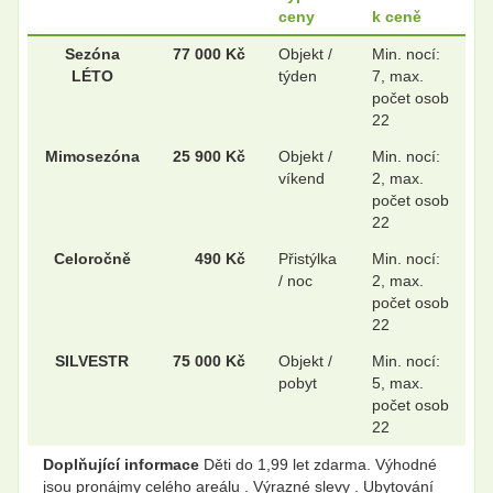
ceny
k ceně
Sezóna
77 000 Kč
Objekt /
Min. nocí:
LÉTO
týden
7, max.
počet osob
22
Mimosezóna
25 900 Kč
Objekt /
Min. nocí:
víkend
2, max.
počet osob
22
Celoročně
490 Kč
Přistýlka
Min. nocí:
/ noc
2, max.
počet osob
22
SILVESTR
75 000 Kč
Objekt /
Min. nocí:
pobyt
5, max.
počet osob
22
Doplňující informace
Děti do 1,99 let zdarma. Výhodné
jsou pronájmy celého areálu . Výrazné slevy . Ubytování