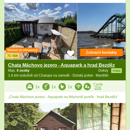
Silvestr je obsazený
Zobrazit kontakty
7C-008
Chata Máchovo jezero - Aquapark a hrad Bezděz
Max.
4 osoby
Doksy
mapa
1.6 km vzdušně od Chalupa na samotě - Dolský potok - Manětín
Ceník
1x
1x
1x
ZDE
„Chata Máchovo jezero - Aquapark na Máchově jezeře - hrad Bezděz“