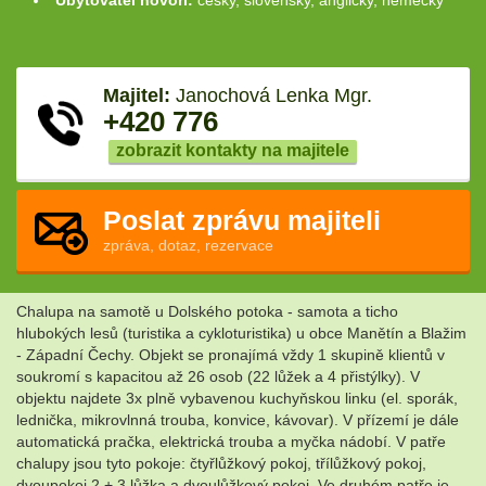
Ubytovatel hovoří:
česky, slovensky, anglicky, německy
Majitel:
Janochová Lenka Mgr.
+420 776
zobrazit kontakty na majitele
Poslat zprávu majiteli
zpráva, dotaz, rezervace
Chalupa na samotě u Dolského potoka - samota a ticho
hlubokých lesů (turistika a cykloturistika) u obce Manětín a Blažim
- Západní Čechy. Objekt se pronajímá vždy 1 skupině klientů v
soukromí s kapacitou až 26 osob (22 lůžek a 4 přistýlky). V
objektu najdete 3x plně vybavenou kuchyňskou linku (el. sporák,
lednička, mikrovlnná trouba, konvice, kávovar). V přízemí je dále
automatická pračka, elektrická trouba a myčka nádobí. V patře
chalupy jsou tyto pokoje: čtyřlůžkový pokoj, třílůžkový pokoj,
dvoupokoj 2 + 3 lůžka a dvoulůžkový pokoj. Ve druhém patře je