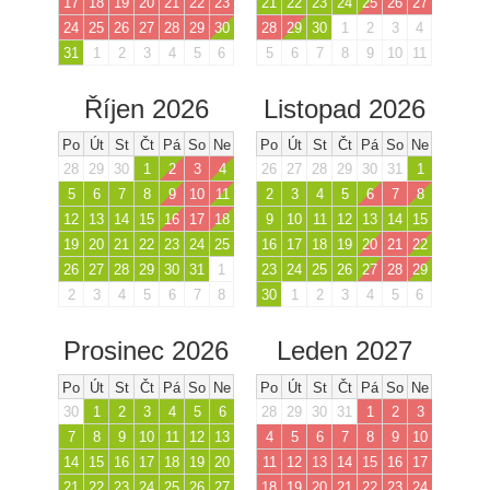
17
18
19
20
21
22
23
21
22
23
24
25
26
27
24
25
26
27
28
29
30
28
29
30
1
2
3
4
31
1
2
3
4
5
6
5
6
7
8
9
10
11
Říjen 2026
Listopad 2026
Po
Út
St
Čt
Pá
So
Ne
Po
Út
St
Čt
Pá
So
Ne
28
29
30
1
2
3
4
26
27
28
29
30
31
1
5
6
7
8
9
10
11
2
3
4
5
6
7
8
12
13
14
15
16
17
18
9
10
11
12
13
14
15
19
20
21
22
23
24
25
16
17
18
19
20
21
22
26
27
28
29
30
31
1
23
24
25
26
27
28
29
2
3
4
5
6
7
8
30
1
2
3
4
5
6
Prosinec 2026
Leden 2027
Po
Út
St
Čt
Pá
So
Ne
Po
Út
St
Čt
Pá
So
Ne
30
1
2
3
4
5
6
28
29
30
31
1
2
3
7
8
9
10
11
12
13
4
5
6
7
8
9
10
14
15
16
17
18
19
20
11
12
13
14
15
16
17
21
22
23
24
25
26
27
18
19
20
21
22
23
24