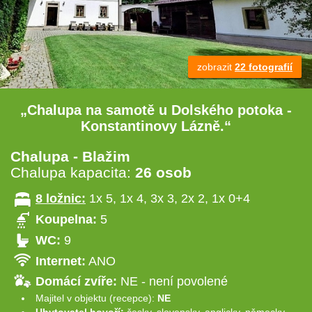
zobrazit
22 fotografií
„Chalupa na samotě u Dolského potoka -
Konstantinovy Lázně.“
Chalupa - Blažim
Chalupa kapacita:
26 osob
8 ložnic:
1x 5, 1x 4, 3x 3, 2x 2, 1x 0+4
Koupelna:
5
WC:
9
Internet:
ANO
Domácí zvíře:
NE - není povolené
Majitel v objektu (recepce):
NE