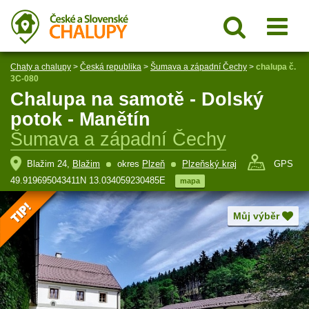
Chaty a chalupy
>
Česká republika
>
Šumava a západní Čechy
>
chalupa č.
3C-080
Chalupa na samotě - Dolský
potok - Manětín
Šumava a západní Čechy
Blažim 24,
Blažim
okres
Plzeň
Plzeňský kraj
GPS
49.919695043411N 13.034059230485E
mapa
Můj výběr