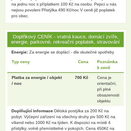
na jednu noc s příplatkem 100 Kč na osobu. Pejsci u nás
nejsou povoleni Přistýlka 490 Kč/noc V ceně již poplatek
pro obec.
Doplňkový CENÍK - vratná kauce, domácí zvíře,
energie, parkovné, rekreační poplatek, stravování
Energie:
Za energie se doplácí - dle skutečné spotřeby
Typ ceny
Cena
Poznámka
k ceně
Platba za energie / objekt
700 Kč
Cena je
/ noc
orientační,
při plné
obsazenosti
objektu
Doplňující informace
Dětská postýlka za 200 Kč na
pobyt. Výčepní zařízení na všechny druhy piv 500 Kč na
víkend nebo 1000 Kč na týden. K dispozici na místě 4
přistýlky, volně přemístitelné v pokojích. Cena 450Kč na