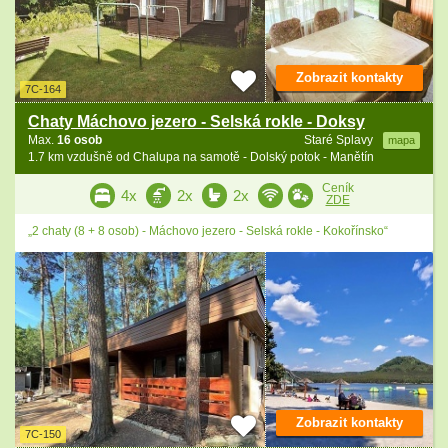
Zobrazit kontakty
7C-164
Chaty Máchovo jezero - Selská rokle - Doksy
Max.
16 osob
Staré Splavy
mapa
1.7 km vzdušně od Chalupa na samotě - Dolský potok - Manětín
Ceník
4x
2x
2x
ZDE
„2 chaty (8 + 8 osob) - Máchovo jezero - Selská rokle - Kokořínsko“
Zobrazit kontakty
7C-150