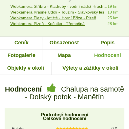
Webkamera Stříbro - Kladruby - vodní nádrž Hracholusky
19 km
Webkamera Krásné Údolí - Toužim - Slavkovský les
19 km
Webkamera Plasy - letiště - Horní Bříza - Plzeň
25 km
Webkamera Plzeň - Košutka - Třemošná
28 km
Ceník
Obsazenost
Popis
Fotogalerie
Mapa
Hodnocení
Objekty v okolí
Výlety a zážitky v okolí
Hodnocení
Chalupa na samotě
- Dolský potok - Manětín
Podrobné hodnocení
Celkové hodnocení
Poloha
0.0