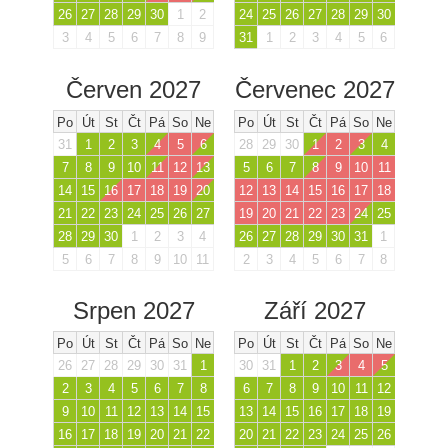
26
27
28
29
30
1
2
24
25
26
27
28
29
30
3
4
5
6
7
8
9
31
1
2
3
4
5
6
Červen 2027
Červenec 2027
Po
Út
St
Čt
Pá
So
Ne
Po
Út
St
Čt
Pá
So
Ne
31
1
2
3
4
5
6
28
29
30
1
2
3
4
7
8
9
10
11
12
13
5
6
7
8
9
10
11
14
15
16
17
18
19
20
12
13
14
15
16
17
18
21
22
23
24
25
26
27
19
20
21
22
23
24
25
28
29
30
1
2
3
4
26
27
28
29
30
31
1
5
6
7
8
9
10
11
2
3
4
5
6
7
8
Srpen 2027
Září 2027
Po
Út
St
Čt
Pá
So
Ne
Po
Út
St
Čt
Pá
So
Ne
26
27
28
29
30
31
1
30
31
1
2
3
4
5
2
3
4
5
6
7
8
6
7
8
9
10
11
12
9
10
11
12
13
14
15
13
14
15
16
17
18
19
16
17
18
19
20
21
22
20
21
22
23
24
25
26