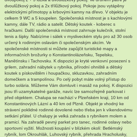
dvoulůžkový pokoj a 2x třílůžkový pokoj. Pokoje jsou vytápěny
elektrickými přímotopy a krbovými kamny na dřevo. V objektu je
celkem 9 WC a 5 koupelen. Společenská místnost je s kachlovými
kamny, dále TV, rádio a satelit. Dětský koutek - koberec s
hračkami. Další společenská místnost zahrnuje kulečník, stolní
tenis a šipky. Nabízíme i sálek v mysliveckém stylu pro až 30 osob
určený k rodinným oslavám či společenským akcím. Ve
společenské místnosti si můžete zapůjčit turistické mapy a
informačních brožurky o Konstantinolázeňsku, Tepelsku,
Manětínsku i Tachovsku. K dispozici je kryté venkovní posezení s
grilem, zahradní nábytek u rybníka, přírodní ohniště a dětský
koutek s pískovištěm i houpačkou, skluzavkou, zahradním
domečkem a trampolínou. Po celý pobyt máte volný přístup do
turbo solária. Můžeme Vám domluvit i masáž na pokoj. K dispozici
jsou tři uzamykatelné garáže, navíc lze samozřejmě parkovat i
před objektem. Chalupa se nachází v Plzeňském kraji, 10 km od
Konstantinových Lázní a 40 km od Plzně. Objekt je vhodný ke
strávení poklidné rodinné dovolené nebo třeba jen k víkendovému
setkání přátel. U chalupy je velká zahrada s rybníkem molem a
pramicí. Na zahradě pevný parket pro tanec, rodinné oslavy nebo
sportovní vyžití. Možnosti koupání v blízkém okolí: Betlémský
rybník, lom Okrouhlák, Luhovský rybník, přehrada Hracholusky,