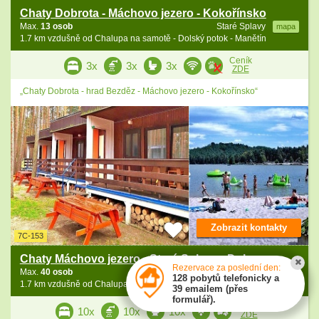
Chaty Dobrota - Máchovo jezero - Kokořínsko
Max.
13 osob
Staré Splavy
mapa
1.7 km vzdušně od Chalupa na samotě - Dolský potok - Manětín
Ceník
3x
3x
3x
ZDE
„Chaty Dobrota - hrad Bezděz - Máchovo jezero - Kokořínsko“
Zobrazit kontakty
7C-153
Chaty Máchovo jezero - Staré Splavy - Doksy
Rezervace za poslední den:
Max.
40 osob
Staré Splavy
mapa
128 pobytů telefonicky a
1.7 km vzdušně od Chalupa na samotě - Dolský potok - Manětín
39 emailem (přes
formulář).
Ceník
10x
10x
10x
ZDE