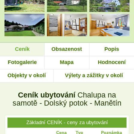
.
.
.
.
Ceník
Obsazenost
Popis
.
.
Fotogalerie
Mapa
Hodnocení
Objekty v okolí
Výlety a zážitky v okolí
.
.
Ceník ubytování
Chalupa na
.
.
samotě - Dolský potok - Manětín
Základní CENÍK - ceny za ubytování
.
.
Cena
Typ
Poznámka