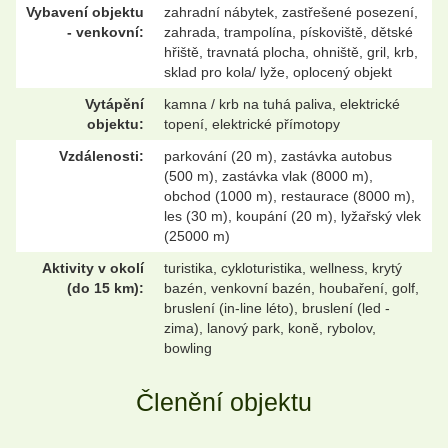
Vybavení objektu
zahradní nábytek, zastřešené posezení,
- venkovní:
zahrada, trampolína, pískoviště, dětské
hřiště, travnatá plocha, ohniště, gril, krb,
sklad pro kola/ lyže, oplocený objekt
Vytápění
kamna / krb na tuhá paliva, elektrické
objektu:
topení, elektrické přímotopy
Vzdálenosti:
parkování (20 m), zastávka autobus
(500 m), zastávka vlak (8000 m),
obchod (1000 m), restaurace (8000 m),
les (30 m), koupání (20 m), lyžařský vlek
(25000 m)
Aktivity v okolí
turistika, cykloturistika, wellness, krytý
(do 15 km):
bazén, venkovní bazén, houbaření, golf,
bruslení (in-line léto), bruslení (led -
zima), lanový park, koně, rybolov,
bowling
Členění objektu