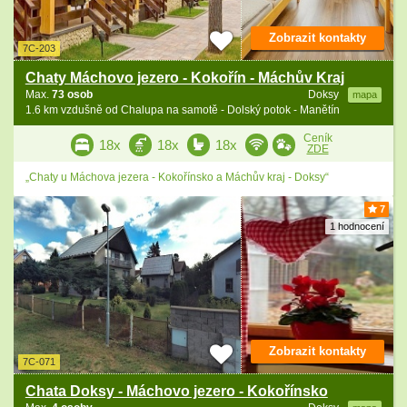
Zobrazit kontakty
7C-203
Chaty Máchovo jezero - Kokořín - Máchův Kraj
Max.
73 osob
Doksy
mapa
1.6 km vzdušně od Chalupa na samotě - Dolský potok - Manětín
Ceník
18x
18x
18x
ZDE
„Chaty u Máchova jezera - Kokořínsko a Máchův kraj - Doksy“
7
1 hodnocení
Zobrazit kontakty
7C-071
Chata Doksy - Máchovo jezero - Kokořínsko