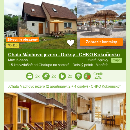
Silvestr je obsazený
Zobrazit kontakty
7C-110
Chata Máchovo jezero - Doksy - CHKO Kokořínsko
Max.
6 osob
Staré Splavy
mapa
1.5 km vzdušně od Chalupa na samotě - Dolský potok - Manětín
Ceník
3x
2x
2x
ZDE
„Chata Máchovo jezero (2 apartmány: 2 + 4 osoby) - CHKO Kokořínsko“