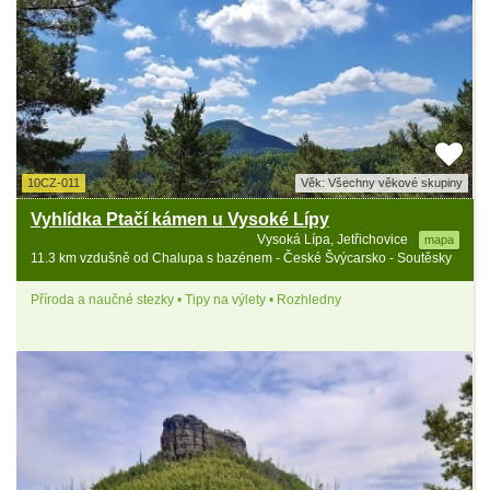
10CZ-011
Věk: Všechny věkové skupiny
Vyhlídka Ptačí kámen u Vysoké Lípy
Vysoká Lípa, Jetřichovice
mapa
11.3 km vzdušně od Chalupa s bazénem - České Švýcarsko - Soutěsky
Příroda a naučné stezky • Tipy na výlety • Rozhledny