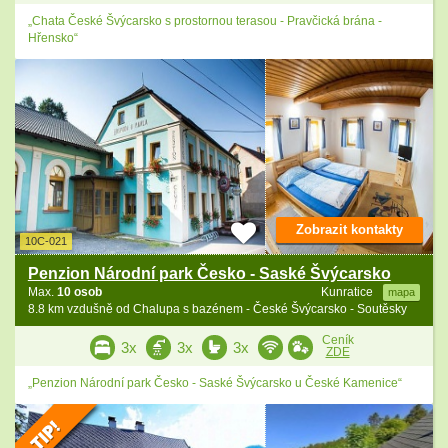
„Chata České Švýcarsko s prostornou terasou - Pravčická brána -
Hřensko“
Zobrazit kontakty
10C-021
Penzion Národní park Česko - Saské Švýcarsko
Max.
10 osob
Kunratice
mapa
8.8 km vzdušně od Chalupa s bazénem - České Švýcarsko - Soutěsky
Ceník
3x
3x
3x
ZDE
„Penzion Národní park Česko - Saské Švýcarsko u České Kamenice“