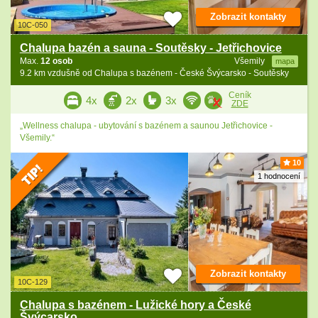
Zobrazit kontakty
10C-050
Chalupa bazén a sauna - Soutěsky - Jetřichovice
Max.
12 osob
Všemily
mapa
9.2 km vzdušně od Chalupa s bazénem - České Švýcarsko - Soutěsky
Ceník
4x
2x
3x
ZDE
„Wellness chalupa - ubytování s bazénem a saunou Jetřichovice -
Všemily.“
10
1 hodnocení
Zobrazit kontakty
10C-129
Chalupa s bazénem - Lužické hory a České
Švýcarsko