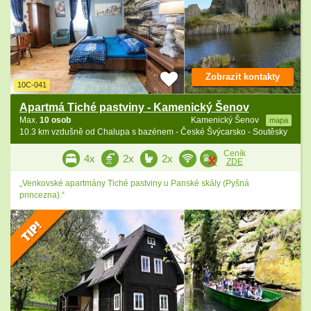
Zobrazit kontakty
10C-041
Apartmá Tiché pastviny - Kamenický Šenov
Max.
10 osob
Kamenický Šenov
mapa
10.3 km vzdušně od Chalupa s bazénem - České Švýcarsko - Soutěsky
Ceník
4x
2x
2x
ZDE
„Venkovské apartmány Tiché pastviny u Panské skály (Pyšná
princezna).“