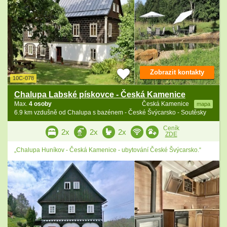
Zobrazit kontakty
10C-078
Chalupa Labské pískovce - Česká Kamenice
Max.
4 osoby
Česká Kamenice
mapa
6.9 km vzdušně od Chalupa s bazénem - České Švýcarsko - Soutěsky
Ceník
2x
2x
2x
ZDE
„Chalupa Huníkov - Česká Kamenice - ubytování České Švýcarsko.“