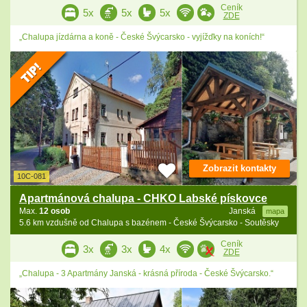
Ceník
5x
5x
5x
ZDE
„Chalupa jízdárna a koně - České Švýcarsko - vyjížďky na koních!“
Zobrazit kontakty
10C-081
Apartmánová chalupa - CHKO Labské pískovce
Max.
12 osob
Janská
mapa
5.6 km vzdušně od Chalupa s bazénem - České Švýcarsko - Soutěsky
Ceník
3x
3x
4x
ZDE
„Chalupa - 3 Apartmány Janská - krásná příroda - České Švýcarsko.“