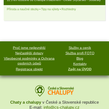
12.3 km vzdušně od Chalupa s bazénem - České Švýcarsko - Soutěsky
Příroda a naučné stezky • Tipy na výlety • Rozhledny
Proč jsme nejlevnější
Služby a ceník
Nejčastější dotazy
Služba profi FOTO
Všeobecné podmínky a Ochrana
Blog
osobních údajů
Kontakty
Registrace objekt
Zpět na ÚVOD
Chaty a chalupy
v České a Slovenské republice
E-mail:
info@cs-chalupy.cz