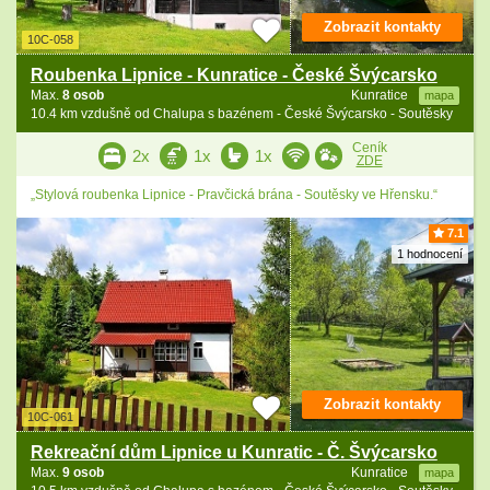
Zobrazit kontakty
10C-058
Roubenka Lipnice - Kunratice - České Švýcarsko
Max.
8 osob
Kunratice
mapa
10.4 km vzdušně od Chalupa s bazénem - České Švýcarsko - Soutěsky
Ceník
2x
1x
1x
ZDE
„Stylová roubenka Lipnice - Pravčická brána - Soutěsky ve Hřensku.“
7.1
1 hodnocení
Zobrazit kontakty
10C-061
Rekreační dům Lipnice u Kunratic - Č. Švýcarsko
Max.
9 osob
Kunratice
mapa