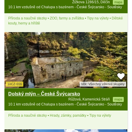
Žižkova 1286/15, Děčín
mapa
10.1 km vzdušně od Chalupa s bazénem - České Švýcarsko - Soutěsky
Příroda a naučné stezky • ZOO, farmy a zvířátka • Tipy na výlety • Dětské
kouty, herny a hřiště
10CZ-016
Věk: Všechny věkové skupiny
Dolský mlýn – České Švýcarsko
Růžová, Kamenická Stráň
mapa
10.1 km vzdušně od Chalupa s bazénem - České Švýcarsko - Soutěsky
Příroda a naučné stezky • Hrady, zámky, památky • Tipy na výlety