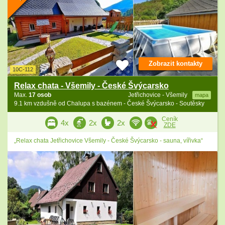
Zobrazit kontakty
10C-112
Relax chata - Všemily - České Švýcarsko
Max.
17 osob
Jetřichovice - Všemily
mapa
9.1 km vzdušně od Chalupa s bazénem - České Švýcarsko - Soutěsky
Ceník
4x
2x
2x
ZDE
„Relax chata Jetřichovice Všemily - České Švýcarsko - sauna, vířivka“