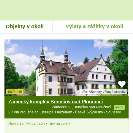
Objekty v okolí
Výlety a zážitky v okolí
10CZ-015
Věk: Všechny věkové skupiny
Zámecký komplex Benešov nad Ploučnicí
Zámecká 51, Benešov nad Ploučnicí
mapa
2.7 km vzdušně od Chalupa s bazénem - České Švýcarsko - Soutěsky
Hrady, zámky, památky • Tipy na výlety