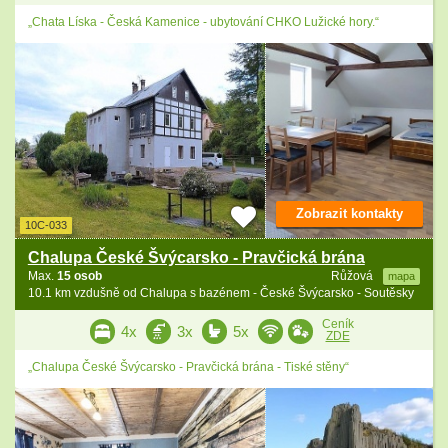
„Chata Líska - Česká Kamenice - ubytování CHKO Lužické hory.“
Zobrazit kontakty
10C-033
Chalupa České Švýcarsko - Pravčická brána
Max.
15 osob
Růžová
mapa
10.1 km vzdušně od Chalupa s bazénem - České Švýcarsko - Soutěsky
Ceník
4x
3x
5x
ZDE
„Chalupa České Švýcarsko - Pravčická brána - Tiské stěny“