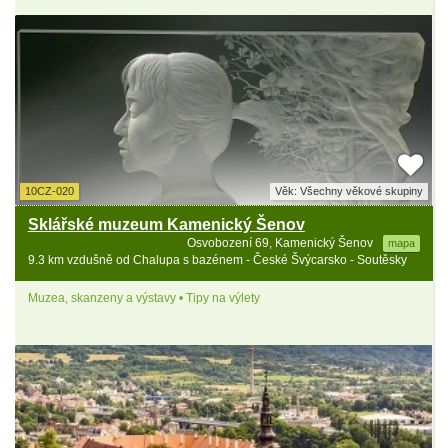
10CZ-020
Věk: Všechny věkové skupiny
Sklářské muzeum Kamenický Šenov
Osvobození 69, Kamenický Šenov
mapa
9.3 km vzdušně od Chalupa s bazénem - České Švýcarsko - Soutěsky
Muzea, skanzeny a výstavy • Tipy na výlety