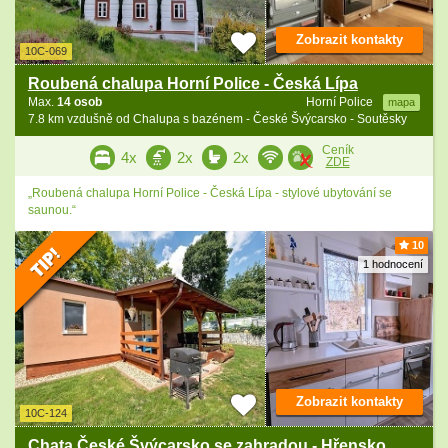
Zobrazit kontakty
10C-069
Roubená chalupa Horní Police - Česká Lípa
Max.
14 osob
Horní Police
mapa
7.8 km vzdušně od Chalupa s bazénem - České Švýcarsko - Soutěsky
Ceník
4x
2x
2x
ZDE
„Roubená chalupa Horní Police - Česká Lípa - stylové ubytování se
saunou.“
10
1 hodnocení
Zobrazit kontakty
10C-124
Chata České Švýcarsko se zahradou - Hřensko