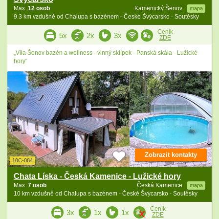
Max.
12 osob
Kamenický Šenov
mapa
9.3 km vzdušně od Chalupa s bazénem - České Švýcarsko - Soutěsky
Ceník
5x
2x
3x
ZDE
„Vila Šenov bazén a wellness - vinný sklípek - Panská skála - Lužické
hory“
Zobrazit kontakty
10C-084
Chata Líska - Česká Kamenice - Lužické hory
Max.
7 osob
Česká Kamenice
mapa
10 km vzdušně od Chalupa s bazénem - České Švýcarsko - Soutěsky
Ceník
3x
1x
1x
ZDE