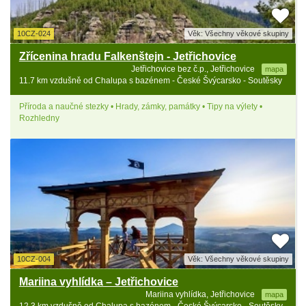
10CZ-024
Věk: Všechny věkové skupiny
Zřícenina hradu Falkenštejn - Jetřichovice
Jetřichovice bez č.p., Jetřichovice
mapa
11.7 km vzdušně od Chalupa s bazénem - České Švýcarsko - Soutěsky
Příroda a naučné stezky • Hrady, zámky, památky • Tipy na výlety •
Rozhledny
10CZ-004
Věk: Všechny věkové skupiny
Mariina vyhlídka – Jetřichovice
Mariina vyhlídka, Jetřichovice
mapa