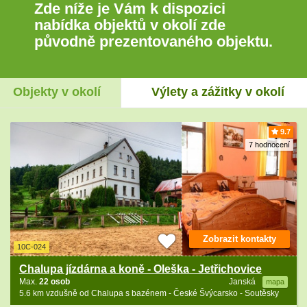
Zde níže je Vám k dispozici
nabídka objektů v okolí zde
původně prezentovaného objektu.
Objekty v okolí
Výlety a zážitky v okolí
9.7
7 hodnocení
Zobrazit kontakty
10C-024
Chalupa jízdárna a koně - Oleška - Jetřichovice
Max.
22 osob
Janská
mapa
5.6 km vzdušně od Chalupa s bazénem - České Švýcarsko - Soutěsky