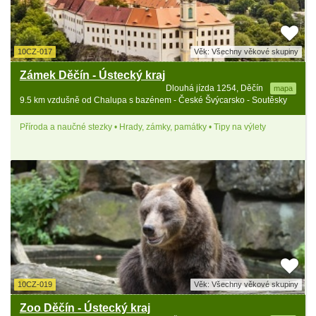
10CZ-017
Věk: Všechny věkové skupiny
Zámek Děčín - Ústecký kraj
Dlouhá jízda 1254, Děčín
mapa
9.5 km vzdušně od Chalupa s bazénem - České Švýcarsko - Soutěsky
Příroda a naučné stezky • Hrady, zámky, památky • Tipy na výlety
10CZ-019
Věk: Všechny věkové skupiny
Zoo Děčín - Ústecký kraj