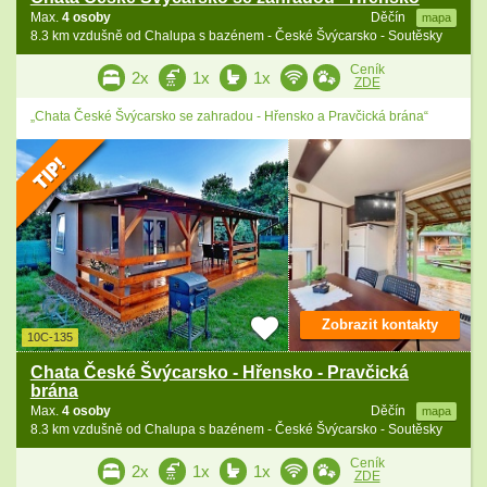
Max.
4 osoby
Děčín
mapa
8.3 km vzdušně od Chalupa s bazénem - České Švýcarsko - Soutěsky
Ceník
2x
1x
1x
ZDE
„Chata České Švýcarsko se zahradou - Hřensko a Pravčická brána“
Zobrazit kontakty
10C-135
Chata České Švýcarsko - Hřensko - Pravčická
brána
Max.
4 osoby
Děčín
mapa
8.3 km vzdušně od Chalupa s bazénem - České Švýcarsko - Soutěsky
Ceník
2x
1x
1x
ZDE