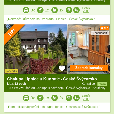
10.5 km vzdušně od Chalupa s bazénem - České Švýcarsko - Soutěsky
Ceník
3x
1x
1x
ZDE
„Rekreační dům s velkou zahradou Lipnice - České Švýcarsko.“
9.7
1 hodnocení
Zobrazit kontakty
10C-059
Chalupa Lipnice u Kunratic - České Švýcarsko
Max.
12 osob
Kunratice
mapa
10.7 km vzdušně od Chalupa s bazénem - České Švýcarsko - Soutěsky
Ceník
3x
1x
2x
ZDE
„Romantické ubytování - chalupa Lipnice - Českosaské Švýcarsko.“