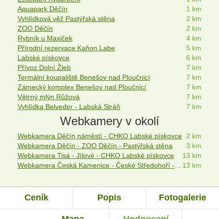
Aquapark Děčín
1 km
Vyhlídková věž Pastýřská stěna
2 km
ZOO Děčín
2 km
Rybník u Maxiček
4 km
Přírodní rezervace Kaňon Labe
5 km
Labské pískovce
6 km
Přívoz Dolní Žleb
7 km
Termální koupaliště Benešov nad Ploučnicí
7 km
Zámecký komplex Benešov nad Ploučnicí
7 km
Větrný mlýn Růžová
7 km
Vyhlídka Belveder - Labská Stráň
7 km
Webkamery v okolí
Webkamera Děčín náměstí - CHKO Labské pískovce
2 km
Webkamera Děčín - ZOO Děčín - Pastýřská stěna
3 km
Webkamera Tisá - Jílové - CHKO Labské pískovce
13 km
Webkamera Česká Kamenice - České Středohoří - Lužické hory
13 km
Ceník
Popis
Fotogalerie