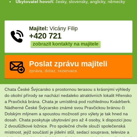
Ubytovatel hovoří:
česky, slovensky, anglicky, německy
Majitel:
Vicány Filip
+420 721
zobrazit kontakty na majitele
Poslat zprávu majiteli
zpráva, dotaz, rezervace
Chata České Švýcarsko s prostornou terasou s krásnými výhledy
do okolní přírody se nachází nedaleko atraktivních lokalit Hřensko
a Pravčická brána. Chata je umístěná pod rozhlednou Kvádrberk.
Nádherné České Švýcarsko známé svou Pravčickou bránou či
Dolským mlýnem a spoustou možností pro výlety je tak hned na
dosah. Chata poskytuje ubytování pro až 4 osoby, k dispozici jsou
2 dvoulůžkové ložnice. Pro společné chvíle slouží společenská
místnost, jejíž součástí je jídelní stůl, sedací souprava, televize a