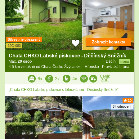
Silvestr je obsazený
Zobrazit kontakty
10C-083
Chata CHKO Labské pískovce - Děčínský Sněžník
Max.
20 osob
Děčín
mapa
4.5 km vzdušně od Chata České Švýcarsko - Hřensko - Pravčická brána
Ceník
6x
3x
4x
ZDE
„Chata CHKO Labské pískovce s tělocvičnou - Děčínský Sněžník“
10
3 hodnocení