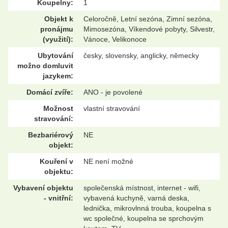
Koupelny:
1
Objekt k
Celoročně, Letní sezóna, Zimní sezóna,
pronájmu
Mimosezóna, Víkendové pobyty, Silvestr,
(využití):
Vánoce, Velikonoce
Ubytování
česky, slovensky, anglicky, německy
možno domluvit
jazykem:
Domácí zvíře:
ANO - je povolené
Možnost
vlastní stravování
stravování:
Bezbariérový
NE
objekt:
Kouření v
NE není možné
objektu:
Vybavení objektu
společenská místnost, internet - wifi,
- vnitřní:
vybavená kuchyně, varná deska,
lednička, mikrovlnná trouba, koupelna s
wc společné, koupelna se sprchovým