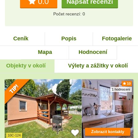
0.0
Napsat recenzi
Počet recenzí: 0
Ceník
Popis
Fotogalerie
Mapa
Hodnocení
Objekty v okolí
Výlety a zážitky v okolí
10
1 hodnocení
Zobrazit kontakty
10C-124