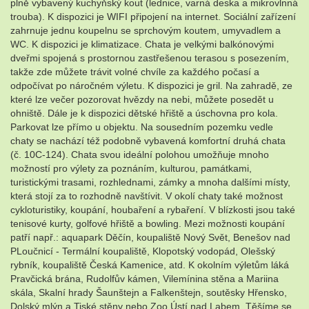
plně vybavený kuchyňský kout (lednice, varná deska a mikrovlnná
trouba). K dispozici je WIFI připojení na internet. Sociální zařízení
zahrnuje jednu koupelnu se sprchovým koutem, umyvadlem a
WC. K dispozici je klimatizace. Chata je velkými balkónovými
dveřmi spojená s prostornou zastřešenou terasou s posezením,
takže zde můžete trávit volné chvíle za každého počasí a
odpočívat po náročném výletu. K dispozici je gril. Na zahradě, ze
které lze večer pozorovat hvězdy na nebi, můžete posedět u
ohniště. Dále je k dispozici dětské hřiště a úschovna pro kola.
Parkovat lze přímo u objektu. Na sousedním pozemku vedle
chaty se nachází též podobně vybavená komfortní druhá chata
(č. 10C-124). Chata svou ideální polohou umožňuje mnoho
možností pro výlety za poznáním, kulturou, památkami,
turistickými trasami, rozhlednami, zámky a mnoha dalšími místy,
která stojí za to rozhodně navštívit. V okolí chaty také možnost
cykloturistiky, koupání, houbaření a rybaření. V blízkosti jsou také
tenisové kurty, golfové hřiště a bowling. Mezi možnosti koupání
patří např.: aquapark Děčín, koupaliště Nový Svět, Benešov nad
PLoučnicí - Termální koupaliště, Klopotský vodopád, Olešský
rybník, koupaliště Česká Kamenice, atd. K okolním výletům láká
Pravčická brána, Rudolfův kámen, Vilemínina stěna a Mariina
skála, Skalní hrady Šaunštejn a Falkenštejn, soutěsky Hřensko,
Dolský mlýn a Tiské stěny nebo Zoo Ústí nad Labem. Těšíme se