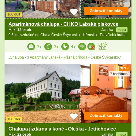
Zobrazit kontakty
10C-081
Apartmánová chalupa - CHKO Labské pískovce
Max.
12 osob
Janská
mapa
9.6 km vzdušně od Chata České Švýcarsko - Hřensko - Pravčická brána
Ceník
3x
3x
4x
ZDE
„Chalupa - 3 Apartmány Janská - krásná příroda - České Švýcarsko.“
9.7
7 hodnocení
Zobrazit kontakty
10C-024
Chalupa jízdárna a koně - Oleška - Jetřichovice
Max.
22 osob
Janská
mapa