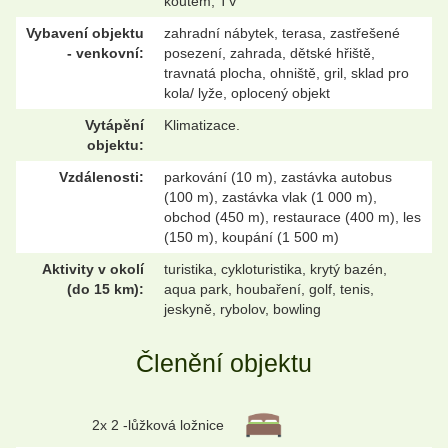
koutem, TV
Vybavení objektu
zahradní nábytek, terasa, zastřešené
- venkovní:
posezení, zahrada, dětské hřiště,
travnatá plocha, ohniště, gril, sklad pro
kola/ lyže, oplocený objekt
Vytápění
Klimatizace.
objektu:
Vzdálenosti:
parkování (10 m), zastávka autobus
(100 m), zastávka vlak (1 000 m),
obchod (450 m), restaurace (400 m), les
(150 m), koupání (1 500 m)
Aktivity v okolí
turistika, cykloturistika, krytý bazén,
(do 15 km):
aqua park, houbaření, golf, tenis,
jeskyně, rybolov, bowling
Členění objektu
2x 2 -lůžková ložnice