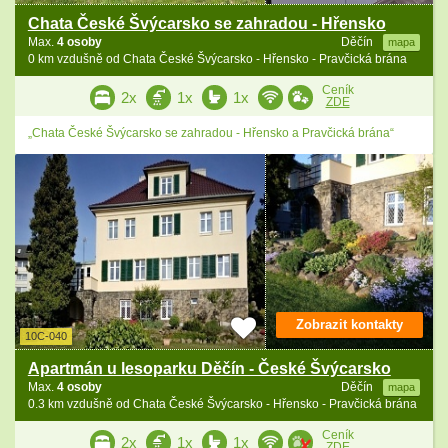
Chata České Švýcarsko se zahradou - Hřensko
Max.
4 osoby
Děčín
mapa
0 km vzdušně od Chata České Švýcarsko - Hřensko - Pravčická brána
Ceník
2x
1x
1x
ZDE
„Chata České Švýcarsko se zahradou - Hřensko a Pravčická brána“
Zobrazit kontakty
10C-040
Apartmán u lesoparku Děčín - České Švýcarsko
Max.
4 osoby
Děčín
mapa
0.3 km vzdušně od Chata České Švýcarsko - Hřensko - Pravčická brána
Ceník
2x
1x
1x
ZDE