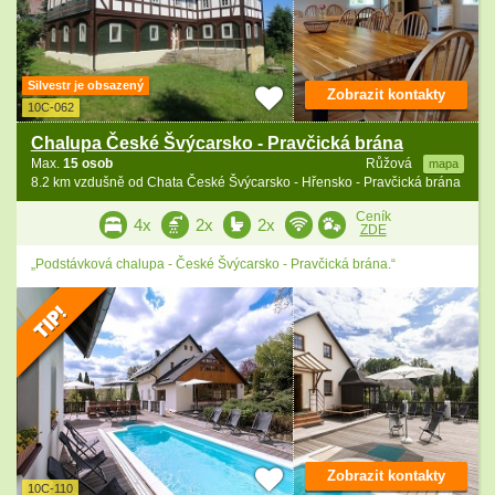
Silvestr je obsazený
Zobrazit kontakty
10C-062
Chalupa České Švýcarsko - Pravčická brána
Max.
15 osob
Růžová
mapa
8.2 km vzdušně od Chata České Švýcarsko - Hřensko - Pravčická brána
Ceník
4x
2x
2x
ZDE
„Podstávková chalupa - České Švýcarsko - Pravčická brána.“
Zobrazit kontakty
10C-110