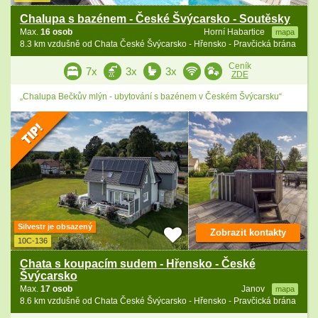
Chalupa s bazénem - České Švýcarsko - Soutěsky
Max.
16 osob
Horní Habartice
mapa
8.3 km vzdušně od Chata České Švýcarsko - Hřensko - Pravčická brána
Ceník
7x
3x
3x
ZDE
„Chalupa Bečkův mlýn - ubytování s bazénem v Českém Švýcarsku“
Silvestr je obsazený
Zobrazit kontakty
10C-136
Chata s koupacím sudem - Hřensko - České
Švýcarsko
Max.
17 osob
Janov
mapa
8.6 km vzdušně od Chata České Švýcarsko - Hřensko - Pravčická brána