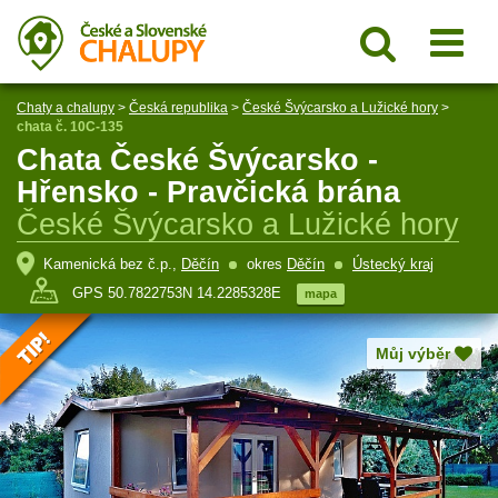
Chaty a chalupy
>
Česká republika
>
České Švýcarsko a Lužické hory
>
chata č. 10C-135
Chata České Švýcarsko -
Hřensko - Pravčická brána
České Švýcarsko a Lužické hory
Kamenická bez č.p.,
Děčín
okres
Děčín
Ústecký kraj
GPS 50.7822753N 14.2285328E
mapa
Můj výběr