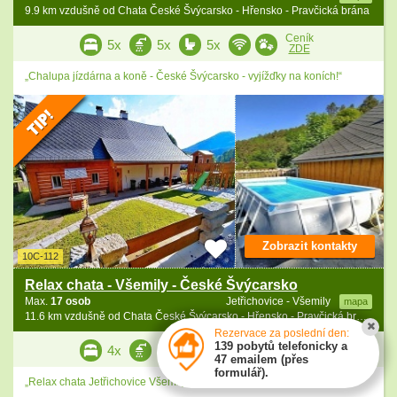
9.9 km vzdušně od Chata České Švýcarsko - Hřensko - Pravčická brána
Ceník
5x
5x
5x
ZDE
„Chalupa jízdárna a koně - České Švýcarsko - vyjížďky na koních!“
Zobrazit kontakty
10C-112
Relax chata - Všemily - České Švýcarsko
Max.
17 osob
Jetřichovice - Všemily
mapa
11.6 km vzdušně od Chata České Švýcarsko - Hřensko - Pravčická brána
Rezervace za poslední den:
Ceník
139 pobytů telefonicky a
4x
2x
2x
ZDE
47 emailem (přes
formulář).
„Relax chata Jetřichovice Všemily - České Švýcarsko - sauna, vířivka“