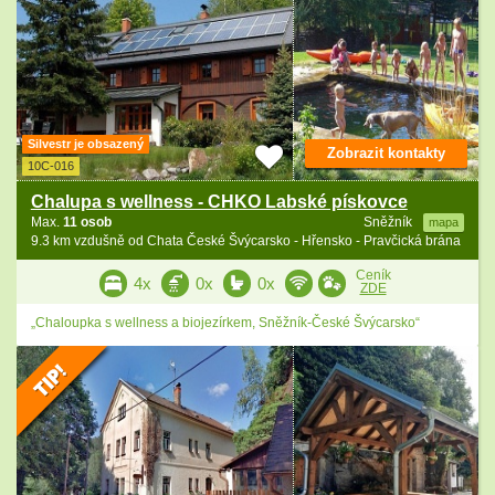
Silvestr je obsazený
Zobrazit kontakty
10C-016
Chalupa s wellness - CHKO Labské pískovce
Max.
11 osob
Sněžník
mapa
9.3 km vzdušně od Chata České Švýcarsko - Hřensko - Pravčická brána
Ceník
4x
0x
0x
ZDE
„Chaloupka s wellness a biojezírkem, Sněžník-České Švýcarsko“