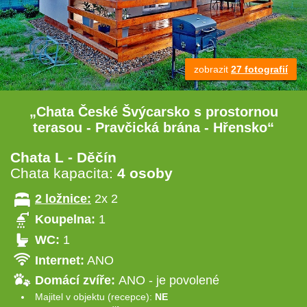
zobrazit
27 fotografií
„Chata České Švýcarsko s prostornou
terasou - Pravčická brána - Hřensko“
Chata L - Děčín
Chata kapacita:
4 osoby
2 ložnice:
2x 2
Koupelna:
1
WC:
1
Internet:
ANO
Domácí zvíře:
ANO - je povolené
Majitel v objektu (recepce):
NE