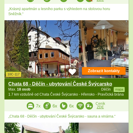
„Krásný apartmán u lesního parku s výhledem na stolovou horu
Sněžník.“
Zobrazit kontakty
10C-117
Chata 68 - Děčín - ubytování České Švýcarsko
Max.
18 osob
Děčín
mapa
1.7 km vzdušně od Chata České Švýcarsko - Hřensko - Pravčická brána
Ceník
7x
6x
6x
ZDE
„Chata 68 - Děčín - ubytování České Švýcarsko - sauna a vinárna.“