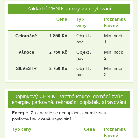
Základní CENÍK - ceny za ubytování
Cena
Typ
Poznámka
ceny
k ceně
.
.
Celoročně
1 850 Kč
Objekt /
Min. nocí:
noc
1
Vánoce
2 750 Kč
Objekt /
Min. nocí:
noc
2
SILVESTR
2 750 Kč
Objekt /
Min. nocí:
noc
2
Doplňkový CENÍK - vratná kauce, domácí zvíře,
energie, parkovné, rekreační poplatek, stravování
Energie:
Za energie se nedoplácí - energie jsou
poskytovány v ceně ubytování
Typ ceny
Cena
Poznámka
k ceně