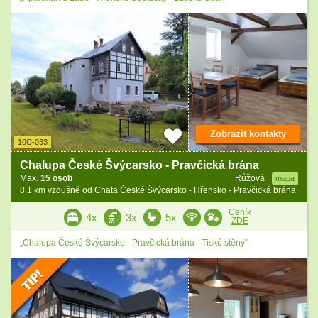
Zobrazit kontakty
10C-033
Chalupa České Švýcarsko - Pravčická brána
Max.
15 osob
Růžová
mapa
8.1 km vzdušně od Chata České Švýcarsko - Hřensko - Pravčická brána
Ceník
4x
3x
5x
ZDE
„Chalupa České Švýcarsko - Pravčická brána - Tiské stěny“