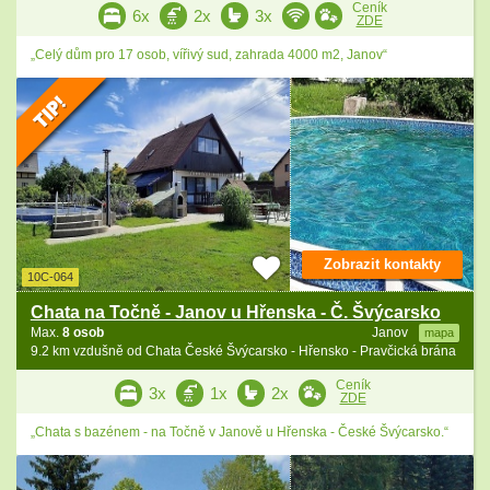
Ceník
6x
2x
3x
ZDE
„Celý dům pro 17 osob, vířivý sud, zahrada 4000 m2, Janov“
Zobrazit kontakty
10C-064
Chata na Točně - Janov u Hřenska - Č. Švýcarsko
Max.
8 osob
Janov
mapa
9.2 km vzdušně od Chata České Švýcarsko - Hřensko - Pravčická brána
Ceník
3x
1x
2x
ZDE
„Chata s bazénem - na Točně v Janově u Hřenska - České Švýcarsko.“