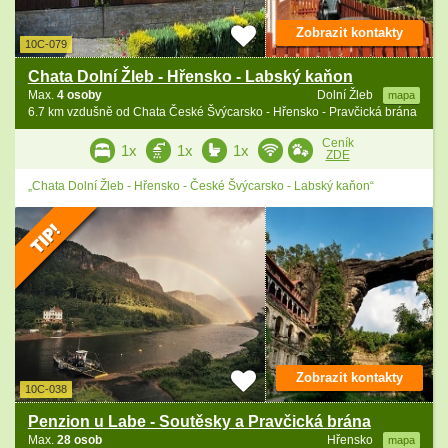
Zobrazit kontakty
10C-079
Chata Dolní Žleb - Hřensko - Labský kaňon
Max.
4 osoby
Dolní Žleb
mapa
6.7 km vzdušně od Chata České Švýcarsko - Hřensko - Pravčická brána
Ceník
1x
1x
1x
ZDE
„Chata Dolní Žleb - Hřensko - České Švýcarsko - Labský kaňon“
Zobrazit kontakty
10C-038
Penzion u Labe - Soutěsky a Pravčická brána
Max.
28 osob
Hřensko
mapa