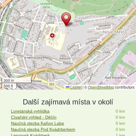
300 m
500 ft
Leaflet
|
©
OpenStreetMap
contributors
Další zajímavá místa v okolí
Loretánská vyhlídka
0 km
Císařský výhled - Děčín
0 km
Naučná stezka Kaňon Labe
0 km
Naučná stezka Pod Kvádrberkem
0 km
Lesopark Kvádrberk
1 km