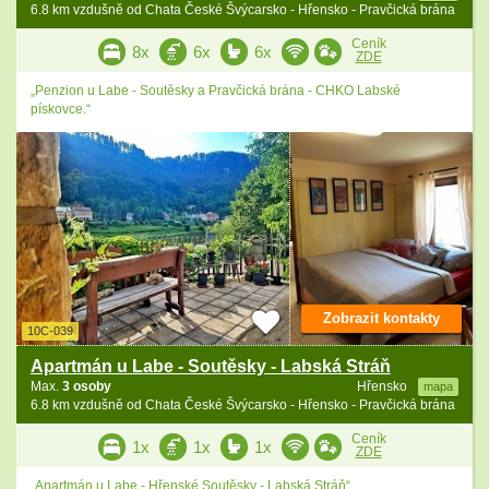
6.8 km vzdušně od Chata České Švýcarsko - Hřensko - Pravčická brána
Ceník
8x
6x
6x
ZDE
„Penzion u Labe - Soutěsky a Pravčická brána - CHKO Labské
pískovce.“
Zobrazit kontakty
10C-039
Apartmán u Labe - Soutěsky - Labská Stráň
Max.
3 osoby
Hřensko
mapa
6.8 km vzdušně od Chata České Švýcarsko - Hřensko - Pravčická brána
Ceník
1x
1x
1x
ZDE
„Apartmán u Labe - Hřenské Soutěsky - Labská Stráň“