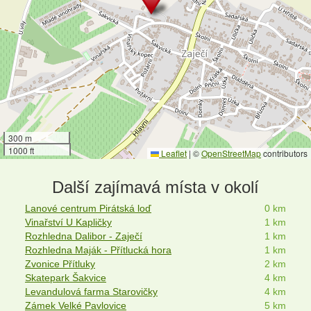
300 m
1000 ft
Leaflet
|
©
OpenStreetMap
contributors
Další zajímavá místa v okolí
Lanové centrum Pirátská loď
0 km
Vinařství U Kapličky
1 km
Rozhledna Dalibor - Zaječí
1 km
Rozhledna Maják - Přítlucká hora
1 km
Zvonice Přítluky
2 km
Skatepark Šakvice
4 km
Levandulová farma Starovičky
4 km
Zámek Velké Pavlovice
5 km