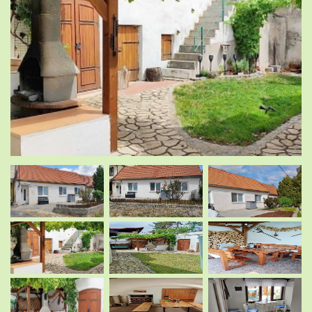
.
.
.
.
.
.