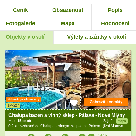
Ceník
Obsazenost
Popis
Fotogalerie
Mapa
Hodnocení
Objekty v okolí
Výlety a zážitky v okolí
Silvestr je obsazený
Zobrazit kontakty
1M-227
Chalupa bazén a vinný sklep - Pálava - Nové Mlýny
Max.
15 osob
Zaječí
mapa
0.2 km vzdušně od Chalupa s vinným sklípkem - Pálava - jižní Morava
Ceník