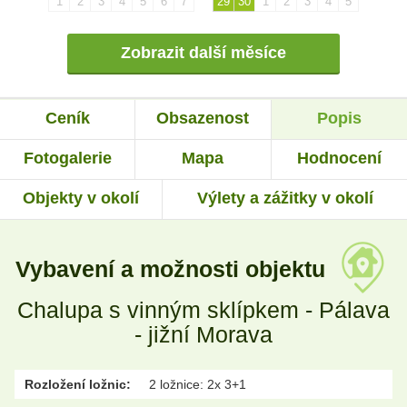
1
2
3
4
5
6
7
29
30
1
2
3
4
5
Zobrazit další měsíce
Ceník
Obsazenost
Popis
Fotogalerie
Mapa
Hodnocení
Objekty v okolí
Výlety a zážitky v okolí
Vybavení a možnosti objektu
Chalupa s vinným sklípkem - Pálava
- jižní Morava
Rozložení ložnic:
2 ložnice: 2x 3+1