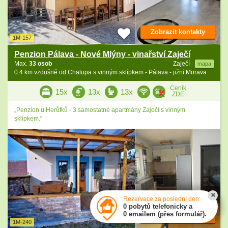
Zobrazit kontakty
1M-157
Penzion Pálava - Nové Mlýny - vinařství Zaječí
Max.
33 osob
Zaječí
mapa
0.4 km vzdušně od Chalupa s vinným sklípkem - Pálava - jižní Morava
Ceník
15x
13x
13x
ZDE
„Penzion u Herůfků - 3 samostatné apartmány Zaječí s vinným
sklípkem.“
Rezervace za poslední den:
0 pobytů telefonicky a
0 emailem (přes formulář).
Zobrazit kontakty
1M-240