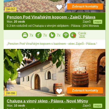
Zobrazit kontakty
1M-057
Penzion Pod Vinařským kopcem - Zaječí, Pálava
Max.
20 osob
Zaječí
mapa
0.3 km vzdušně od Chalupa s vinným sklípkem - Pálava - jižní Morava
Ceník
7x
7x
7x
ZDE
„Penzion Pod Vinařským kopcem s bazénem - obec Zaječí - Pálava.“
Zobrazit kontakty
1M-096
Chalupa a vinný sklep - Pálava - Nové Mlýny
Max.
10 osob
Zaječí
mapa