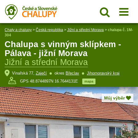
Chaty a chalupy
>
Česká republika
>
Jižní a střední Morava
>
chalupa č. 1M-
304
Chalupa s vinným sklípkem -
Pálava - jižní Morava
Jižní a střední Morava
Vinařská 77,
Zaječí
okres
Břeclav
Jihomoravský kraj
GPS 48.8744897N 16.7644131E
mapa
Můj výběr