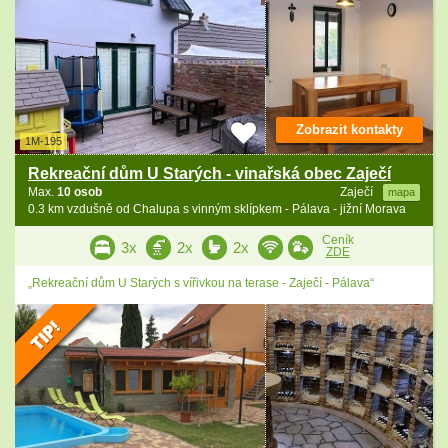
Zobrazit kontakty
1M-195
Rekreační dům U Starých - vinařská obec Zaječí
Max.
10 osob
Zaječí
mapa
0.3 km vzdušně od Chalupa s vinným sklípkem - Pálava - jižní Morava
Ceník
3x
2x
2x
ZDE
„Rekreační dům U Starých s vířivkou na terase - Zaječí - Pálava“