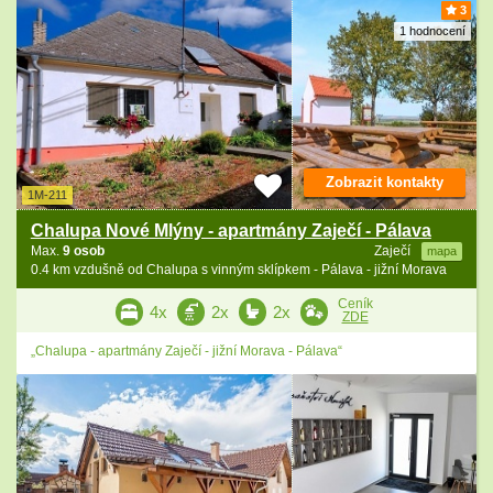
3
1 hodnocení
Zobrazit kontakty
1M-211
Chalupa Nové Mlýny - apartmány Zaječí - Pálava
Max.
9 osob
Zaječí
mapa
0.4 km vzdušně od Chalupa s vinným sklípkem - Pálava - jižní Morava
Ceník
4x
2x
2x
ZDE
„Chalupa - apartmány Zaječí - jižní Morava - Pálava“