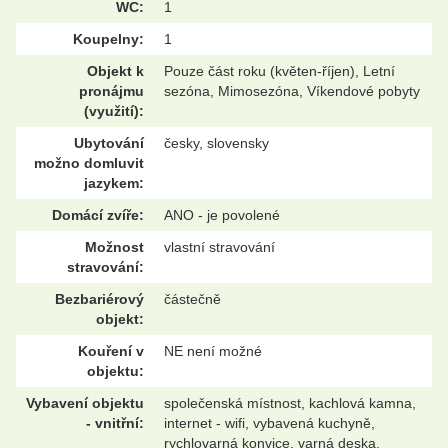
WC:
1
Koupelny:
1
Objekt k
Pouze část roku (květen-říjen), Letní
pronájmu
sezóna, Mimosezóna, Víkendové pobyty
(využití):
Ubytování
česky, slovensky
možno domluvit
jazykem:
Domácí zvíře:
ANO - je povolené
Možnost
vlastní stravování
stravování:
Bezbariérový
částečně
objekt:
Kouření v
NE není možné
objektu:
Vybavení objektu
společenská místnost, kachlová kamna,
- vnitřní:
internet - wifi, vybavená kuchyně,
rychlovarná konvice, varná deska,