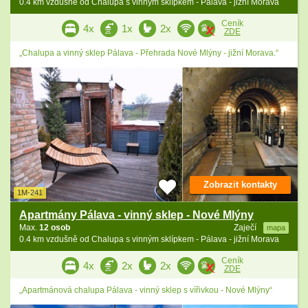
0.4 km vzdušně od Chalupa s vinným sklípkem - Pálava - jižní Morava
Ceník
4x
1x
2x
ZDE
„Chalupa a vinný sklep Pálava - Přehrada Nové Mlýny - jižní Morava.“
Zobrazit kontakty
1M-241
Apartmány Pálava - vinný sklep - Nové Mlýny
Max.
12 osob
Zaječí
mapa
0.4 km vzdušně od Chalupa s vinným sklípkem - Pálava - jižní Morava
Ceník
4x
2x
2x
ZDE
„Apartmánová chalupa Pálava - vinný sklep s vířivkou - Nové Mlýny“