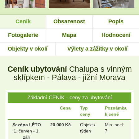
Ceník
Obsazenost
Popis
.
.
Fotogalerie
Mapa
Hodnocení
Objekty v okolí
Výlety a zážitky v okolí
.
.
Ceník ubytování
Chalupa s vinným
.
.
sklípkem - Pálava - jižní Morava
Základní CENÍK - ceny za ubytování
.
.
Cena
Typ
Poznámka
ceny
k ceně
Sezóna LÉTO
20 000 Kč
Objekt /
Min. nocí:
1. červen - 1.
týden
7
září