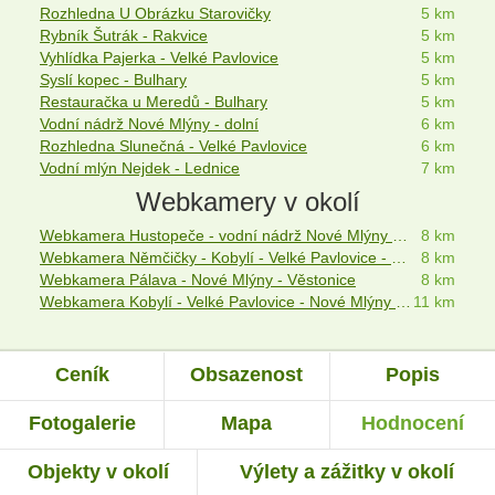
Rozhledna U Obrázku Starovičky
5 km
Rybník Šutrák - Rakvice
5 km
Vyhlídka Pajerka - Velké Pavlovice
5 km
Syslí kopec - Bulhary
5 km
Restauračka u Meredů - Bulhary
5 km
Vodní nádrž Nové Mlýny - dolní
6 km
Rozhledna Slunečná - Velké Pavlovice
6 km
Vodní mlýn Nejdek - Lednice
7 km
Webkamery v okolí
Webkamera Hustopeče - vodní nádrž Nové Mlýny - Velké Pavlovice
8 km
Webkamera Němčičky - Kobylí - Velké Pavlovice - Hustopeče
8 km
Webkamera Pálava - Nové Mlýny - Věstonice
8 km
Webkamera Kobylí - Velké Pavlovice - Nové Mlýny - Pálava
11 km
Ceník
Obsazenost
Popis
Fotogalerie
Mapa
Hodnocení
Objekty v okolí
Výlety a zážitky v okolí