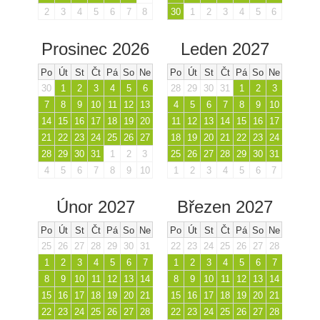
2
3
4
5
6
7
8
30
1
2
3
4
5
6
Prosinec 2026
Leden 2027
Po
Út
St
Čt
Pá
So
Ne
Po
Út
St
Čt
Pá
So
Ne
30
1
2
3
4
5
6
28
29
30
31
1
2
3
7
8
9
10
11
12
13
4
5
6
7
8
9
10
14
15
16
17
18
19
20
11
12
13
14
15
16
17
21
22
23
24
25
26
27
18
19
20
21
22
23
24
28
29
30
31
1
2
3
25
26
27
28
29
30
31
4
5
6
7
8
9
10
1
2
3
4
5
6
7
Únor 2027
Březen 2027
Po
Út
St
Čt
Pá
So
Ne
Po
Út
St
Čt
Pá
So
Ne
25
26
27
28
29
30
31
22
23
24
25
26
27
28
1
2
3
4
5
6
7
1
2
3
4
5
6
7
8
9
10
11
12
13
14
8
9
10
11
12
13
14
15
16
17
18
19
20
21
15
16
17
18
19
20
21
22
23
24
25
26
27
28
22
23
24
25
26
27
28