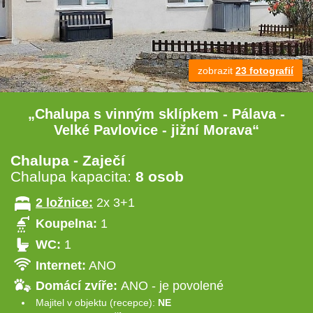
zobrazit
23 fotografií
„Chalupa s vinným sklípkem - Pálava -
Velké Pavlovice - jižní Morava“
Chalupa - Zaječí
Chalupa kapacita:
8 osob
2 ložnice:
2x 3+1
Koupelna:
1
WC:
1
Internet:
ANO
Domácí zvíře:
ANO - je povolené
Majitel v objektu (recepce):
NE