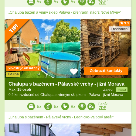
5x
5x
5x
ZDE
„Chalupa bazén a vinný sklep Pálava - přehradní nádrž Nové Mlýny“
9.9
1 hodnocení
Silvestr je obsazený
Zobrazit kontakty
1M-056
Chalupa s bazénem - Pálavské vrchy - jižní Morava
Max.
15 osob
Zaječí
mapa
0.2 km vzdušně od Chalupa s vinným sklípkem - Pálava - jižní Morava
Ceník
6x
6x
8x
ZDE
„Chalupa s bazénem - Pálavské vrchy - Lednicko-Valtický areál“