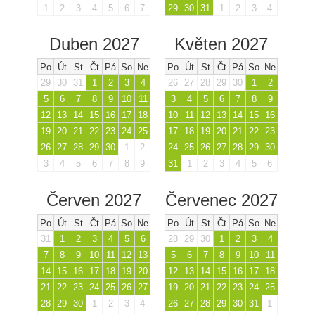
1
2
3
4
5
6
7
29
30
31
1
2
3
4
Duben 2027
Květen 2027
Po
Út
St
Čt
Pá
So
Ne
Po
Út
St
Čt
Pá
So
Ne
29
30
31
1
2
3
4
26
27
28
29
30
1
2
5
6
7
8
9
10
11
3
4
5
6
7
8
9
12
13
14
15
16
17
18
10
11
12
13
14
15
16
19
20
21
22
23
24
25
17
18
19
20
21
22
23
26
27
28
29
30
1
2
24
25
26
27
28
29
30
3
4
5
6
7
8
9
31
1
2
3
4
5
6
Červen 2027
Červenec 2027
Po
Út
St
Čt
Pá
So
Ne
Po
Út
St
Čt
Pá
So
Ne
31
1
2
3
4
5
6
28
29
30
1
2
3
4
7
8
9
10
11
12
13
5
6
7
8
9
10
11
14
15
16
17
18
19
20
12
13
14
15
16
17
18
21
22
23
24
25
26
27
19
20
21
22
23
24
25
28
29
30
1
2
3
4
26
27
28
29
30
31
1