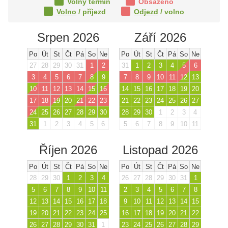
Volný termín
Obsazeno
Volno
/ příjezd
Odjezd
/ volno
Srpen 2026
Září 2026
Po
Út
St
Čt
Pá
So
Ne
Po
Út
St
Čt
Pá
So
Ne
27
28
29
30
31
1
2
31
1
2
3
4
5
6
3
4
5
6
7
8
9
7
8
9
10
11
12
13
10
11
12
13
14
15
16
14
15
16
17
18
19
20
17
18
19
20
21
22
23
21
22
23
24
25
26
27
24
25
26
27
28
29
30
28
29
30
1
2
3
4
31
1
2
3
4
5
6
5
6
7
8
9
10
11
Říjen 2026
Listopad 2026
Po
Út
St
Čt
Pá
So
Ne
Po
Út
St
Čt
Pá
So
Ne
28
29
30
1
2
3
4
26
27
28
29
30
31
1
5
6
7
8
9
10
11
2
3
4
5
6
7
8
12
13
14
15
16
17
18
9
10
11
12
13
14
15
19
20
21
22
23
24
25
16
17
18
19
20
21
22
26
27
28
29
30
31
1
23
24
25
26
27
28
29