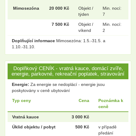
Mimosezóna
20 000 Kč
Objekt /
Min. nocí:
týden
7
7 500 Kč
Objekt /
Min. nocí:
víkend
2
Doplňující informace
Mimosezóna: 1.5.-31.5. a
1.10.-31.10.
Doplňkový CENÍK - vratná kauce, domácí zvíře,
energie, parkovné, rekreační poplatek, stravování
Energie:
Za energie se nedoplácí - energie jsou
poskytovány v ceně ubytování
Typ ceny
Cena
Poznámka k
ceně
Vratná kauce
3 000 Kč
Úklid objektu / pobyt
500 Kč
v případě
předání