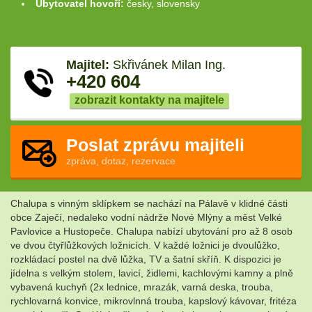
Ubytovatel hovoří:
česky, slovensky
Majitel:
Skřivánek Milan Ing.
+420 604
zobrazit kontakty na majitele
Poslat zprávu majiteli
zpráva, dotaz, rezervace
Chalupa s vinným sklípkem se nachází na Pálavě v klidné části
obce Zaječí, nedaleko vodní nádrže Nové Mlýny a měst Velké
Pavlovice a Hustopeče. Chalupa nabízí ubytování pro až 8 osob
ve dvou čtyřlůžkových ložnicích. V každé ložnici je dvoulůžko,
rozkládací postel na dvě lůžka, TV a šatní skříň. K dispozici je
jídelna s velkým stolem, lavicí, židlemi, kachlovými kamny a plně
vybavená kuchyň (2x lednice, mrazák, varná deska, trouba,
rychlovarná konvice, mikrovlnná trouba, kapslový kávovar, fritéza