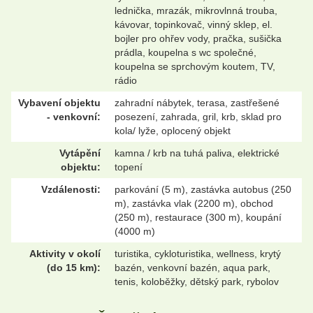
lednička, mrazák, mikrovlnná trouba,
kávovar, topinkovač, vinný sklep, el.
bojler pro ohřev vody, pračka, sušička
prádla, koupelna s wc společné,
koupelna se sprchovým koutem, TV,
rádio
Vybavení objektu
zahradní nábytek, terasa, zastřešené
- venkovní:
posezení, zahrada, gril, krb, sklad pro
kola/ lyže, oplocený objekt
Vytápění
kamna / krb na tuhá paliva, elektrické
objektu:
topení
Vzdálenosti:
parkování (5 m), zastávka autobus (250
m), zastávka vlak (2200 m), obchod
(250 m), restaurace (300 m), koupání
(4000 m)
Aktivity v okolí
turistika, cykloturistika, wellness, krytý
(do 15 km):
bazén, venkovní bazén, aqua park,
tenis, koloběžky, dětský park, rybolov