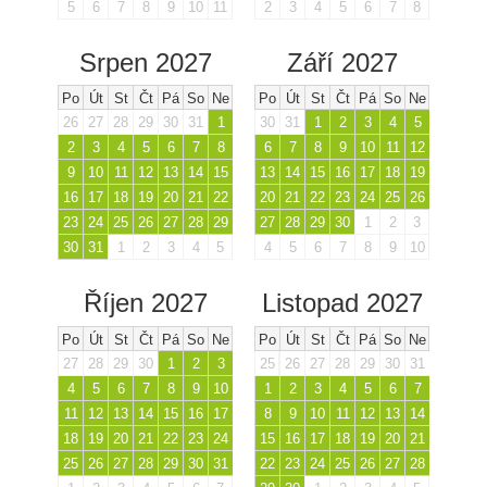
5
6
7
8
9
10
11
2
3
4
5
6
7
8
Srpen 2027
Září 2027
Po
Út
St
Čt
Pá
So
Ne
Po
Út
St
Čt
Pá
So
Ne
26
27
28
29
30
31
1
30
31
1
2
3
4
5
2
3
4
5
6
7
8
6
7
8
9
10
11
12
9
10
11
12
13
14
15
13
14
15
16
17
18
19
16
17
18
19
20
21
22
20
21
22
23
24
25
26
23
24
25
26
27
28
29
27
28
29
30
1
2
3
30
31
1
2
3
4
5
4
5
6
7
8
9
10
Říjen 2027
Listopad 2027
Po
Út
St
Čt
Pá
So
Ne
Po
Út
St
Čt
Pá
So
Ne
27
28
29
30
1
2
3
25
26
27
28
29
30
31
4
5
6
7
8
9
10
1
2
3
4
5
6
7
11
12
13
14
15
16
17
8
9
10
11
12
13
14
18
19
20
21
22
23
24
15
16
17
18
19
20
21
25
26
27
28
29
30
31
22
23
24
25
26
27
28