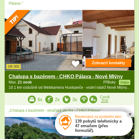
Pálava.“
Zobrazit kontakty
1M-305
Chalupa s bazénem - CHKO Pálava - Nové Mlýny
Max.
21 osob
Přítluky
mapa
10.1 km vzdušně od Webkamera Hustopeče - vodní nádrž Nové Mlýny...
Ceník
6x
2x
3x
ZDE
„Chalupa s bazénem - vinařská stezka - CHKO Pálava.“
Rezervace za poslední den:
139 pobytů telefonicky a
47 emailem (přes
formulář).