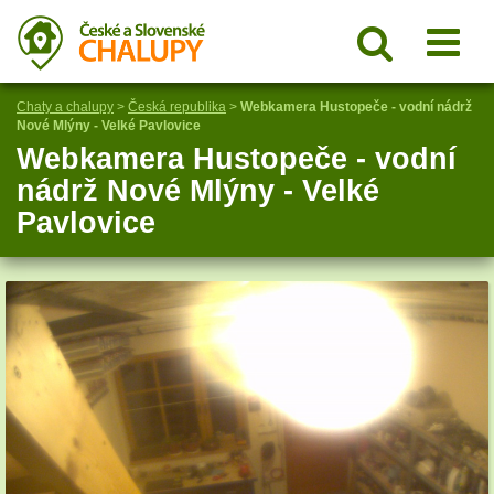
Chaty a chalupy
>
Česká republika
>
Webkamera Hustopeče - vodní nádrž
Nové Mlýny - Velké Pavlovice
Webkamera Hustopeče - vodní
nádrž Nové Mlýny - Velké
Pavlovice