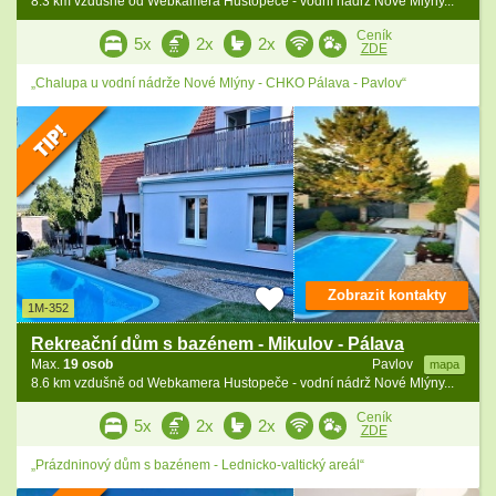
8.3 km vzdušně od Webkamera Hustopeče - vodní nádrž Nové Mlýny...
Ceník
5x
2x
2x
ZDE
„Chalupa u vodní nádrže Nové Mlýny - CHKO Pálava - Pavlov“
Zobrazit kontakty
1M-352
Rekreační dům s bazénem - Mikulov - Pálava
Max.
19 osob
Pavlov
mapa
8.6 km vzdušně od Webkamera Hustopeče - vodní nádrž Nové Mlýny...
Ceník
5x
2x
2x
ZDE
„Prázdninový dům s bazénem - Lednicko-valtický areál“