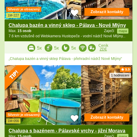
Silvestr je obsazený
Zobrazit kontakty
1M-227
Chalupa bazén a vinný sklep - Pálava - Nové Mlýny
Max.
15 osob
Zaječí
mapa
7.6 km vzdušně od Webkamera Hustopeče - vodní nádrž Nové Mlýny...
Ceník
5x
5x
5x
ZDE
„Chalupa bazén a vinný sklep Pálava - přehradní nádrž Nové Mlýny“
9.9
1 hodnocení
Silvestr je obsazený
Zobrazit kontakty
1M-056
Chalupa s bazénem - Pálavské vrchy - jižní Morava
Max.
15 osob
Zaječí
mapa