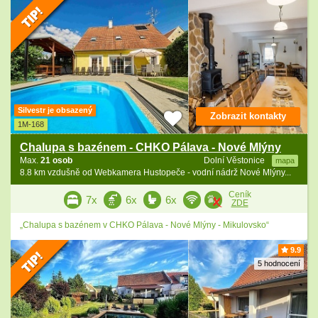
Silvestr je obsazený
Zobrazit kontakty
1M-168
Chalupa s bazénem - CHKO Pálava - Nové Mlýny
Max.
21 osob
Dolní Věstonice
mapa
8.8 km vzdušně od Webkamera Hustopeče - vodní nádrž Nové Mlýny...
Ceník
7x
6x
6x
ZDE
„Chalupa s bazénem v CHKO Pálava - Nové Mlýny - Mikulovsko“
9.9
5 hodnocení