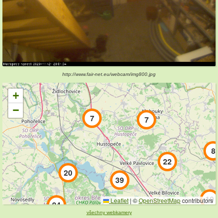
http://www.fair-net.eu/webcam/img800.jpg
+
−
7
7
8
22
20
39
10
Leaflet
|
©
OpenStreetMap
contributors
24
všechny webkamery