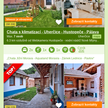
Silvestr je obsazený
Zobrazit kontakty
1M-330
Chata s klimatizací - Uherčice - Hustopeče - Pálava
Max.
7 osob
Uherčice
mapa
6.3 km vzdušně od Webkamera Hustopeče - vodní nádrž Nové Mlýny...
Ceník
2x
1x
1x
ZDE
„Chata Jižní Morava - Aqualand Moravia - Zámek Lednice - Pavlov“
Zobrazit kontakty
1M-109