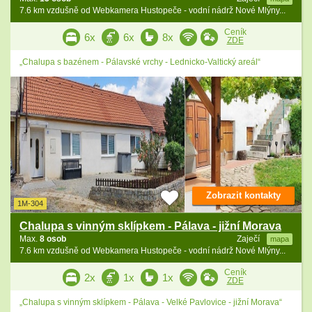
7.6 km vzdušně od Webkamera Hustopeče - vodní nádrž Nové Mlýny...
Ceník
6x
6x
8x
ZDE
„Chalupa s bazénem - Pálavské vrchy - Lednicko-Valtický areál“
Zobrazit kontakty
1M-304
Chalupa s vinným sklípkem - Pálava - jižní Morava
Max.
8 osob
Zaječí
mapa
7.6 km vzdušně od Webkamera Hustopeče - vodní nádrž Nové Mlýny...
Ceník
2x
1x
1x
ZDE
„Chalupa s vinným sklípkem - Pálava - Velké Pavlovice - jižní Morava“