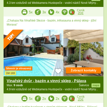
4.3 km vzdušně od Webkamera Hustopeče - vodní nádrž Nové Mlýny...
Ceník
5x
3x
4x
ZDE
„Chalupa Na Vinařské Stezce - bazén, infrasauna a vinný sklep - jižní
Morava“
Silvestr je obsazený
Zobrazit kontakty
1M-169
Vinařský dvůr - bazén a vinný sklep - Pálava
Max.
9 osob
Šakvice
mapa
4.9 km vzdušně od Webkamera Hustopeče - vodní nádrž Nové Mlýny...
Ceník
5x
2x
2x
ZDE
„Chalupa s krytým bazénem a vinným sklepem - Nové Mlýny - Pálava“