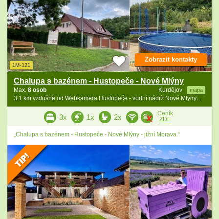
Zobrazit kontakty
1M-121
Chalupa s bazénem - Hustopeče - Nové Mlýny
Max.
8 osob
Kurdějov
mapa
3.1 km vzdušně od Webkamera Hustopeče - vodní nádrž Nové Mlýny...
Ceník
3x
1x
2x
ZDE
„Chalupa s bazénem - Hustopeče - Nové Mlýny - jižní Morava.“