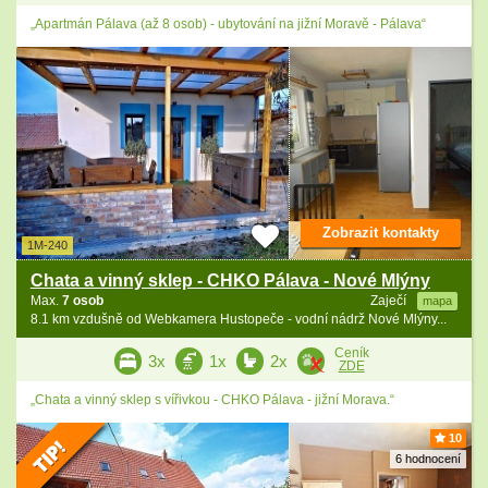
„Apartmán Pálava (až 8 osob) - ubytování na jižní Moravě - Pálava“
Zobrazit kontakty
1M-240
Chata a vinný sklep - CHKO Pálava - Nové Mlýny
Max.
7 osob
Zaječí
mapa
8.1 km vzdušně od Webkamera Hustopeče - vodní nádrž Nové Mlýny...
Ceník
3x
1x
2x
ZDE
„Chata a vinný sklep s vířivkou - CHKO Pálava - jižní Morava.“
10
6 hodnocení