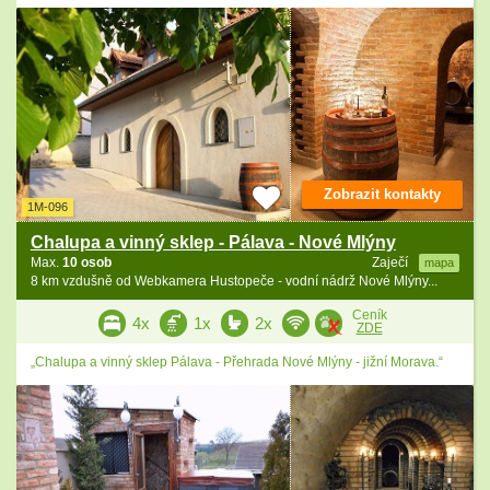
Zobrazit kontakty
1M-096
Chalupa a vinný sklep - Pálava - Nové Mlýny
Max.
10 osob
Zaječí
mapa
8 km vzdušně od Webkamera Hustopeče - vodní nádrž Nové Mlýny...
Ceník
4x
1x
2x
ZDE
„Chalupa a vinný sklep Pálava - Přehrada Nové Mlýny - jižní Morava.“