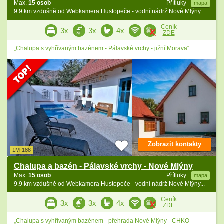
Max.
15 osob
Přítluky
mapa
9.9 km vzdušně od Webkamera Hustopeče - vodní nádrž Nové Mlýny...
Ceník
3x
3x
4x
ZDE
„Chalupa s vyhřívaným bazénem - Pálavské vrchy - jižní Morava“
Zobrazit kontakty
1M-188
Chalupa a bazén - Pálavské vrchy - Nové Mlýny
Max.
15 osob
Přítluky
mapa
9.9 km vzdušně od Webkamera Hustopeče - vodní nádrž Nové Mlýny...
Ceník
3x
3x
4x
ZDE
„Chalupa s vyhřívaným bazénem - přehrada Nové Mlýny - CHKO