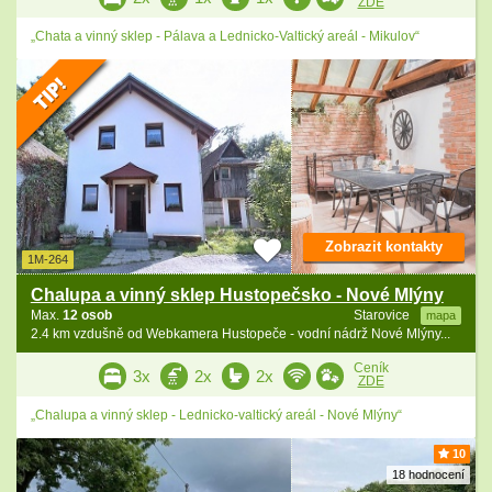
ZDE
„Chata a vinný sklep - Pálava a Lednicko-Valtický areál - Mikulov“
Zobrazit kontakty
1M-264
Chalupa a vinný sklep Hustopečsko - Nové Mlýny
Max.
12 osob
Starovice
mapa
2.4 km vzdušně od Webkamera Hustopeče - vodní nádrž Nové Mlýny...
Ceník
3x
2x
2x
ZDE
„Chalupa a vinný sklep - Lednicko-valtický areál - Nové Mlýny“
10
18 hodnocení