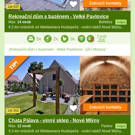
Zobrazit kontakty
1M-247
Rekreační dům s bazénem - Velké Pavlovice
Max.
14 osob
Bořetice
mapa
9.2 km vzdušně od Webkamera Hustopeče - vodní nádrž Nové Mlýny...
Ceník
5x
2x
3x
ZDE
„Rekreační dům s bazénem - Velké Pavlovice - jižní Morava.“
Zobrazit kontakty
1M-355
Chata Pálava - vinný sklep - Nové Mlýny
Max.
12 osob
Pavlov
mapa
9.3 km vzdušně od Webkamera Hustopeče - vodní nádrž Nové Mlýny...