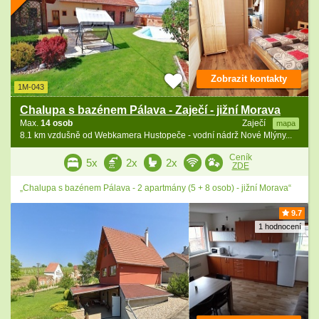
Zobrazit kontakty
1M-043
Chalupa s bazénem Pálava - Zaječí - jižní Morava
Max.
14 osob
Zaječí
mapa
8.1 km vzdušně od Webkamera Hustopeče - vodní nádrž Nové Mlýny...
Ceník
5x
2x
2x
ZDE
„Chalupa s bazénem Pálava - 2 apartmány (5 + 8 osob) - jižní Morava“
9.7
1 hodnocení