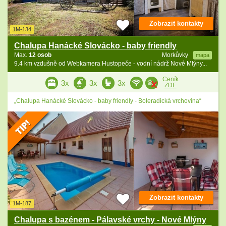
Zobrazit kontakty
1M-134
Chalupa Hanácké Slovácko - baby friendly
Max.
12 osob
Morkůvky
mapa
9.4 km vzdušně od Webkamera Hustopeče - vodní nádrž Nové Mlýny...
Ceník
3x
3x
3x
ZDE
„Chalupa Hanácké Slovácko - baby friendly - Boleradická vrchovina“
Zobrazit kontakty
1M-187
Chalupa s bazénem - Pálavské vrchy - Nové Mlýny