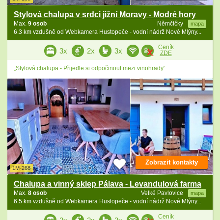
Stylová chalupa v srdci jižní Moravy - Modré hory
Max.
9 osob
Němčičky
mapa
6.3 km vzdušně od Webkamera Hustopeče - vodní nádrž Nové Mlýny...
Ceník
3x
2x
3x
ZDE
„Stylová chalupa - Přijeďte si odpočinout mezi vinohrady“
Zobrazit kontakty
1M-268
Chalupa a vinný sklep Pálava - Levandulová farma
Max.
8 osob
Velké Pavlovice
mapa
6.5 km vzdušně od Webkamera Hustopeče - vodní nádrž Nové Mlýny...
Ceník
2x
2x
3x