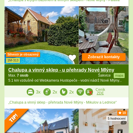
Silvestr je obsazený
Zobrazit kontakty
1M-313
Chalupa a vinný sklep - u přehrady Nové Mlýny
Max.
7 osob
Šakvice
mapa
5.1 km vzdušně od Webkamera Hustopeče - vodní nádrž Nové Mlýny...
Ceník
3x
2x
2x
ZDE
„Chalupa a vinný sklep - přehrada Nové Mlýny - Mikulov a Lednice“
10
5 hodnocení