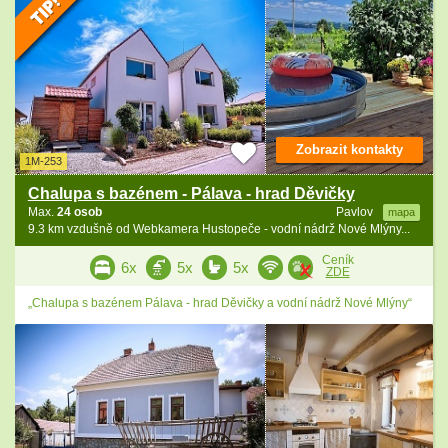
Zobrazit kontakty
1M-253
Chalupa s bazénem - Pálava - hrad Děvičky
Max.
24 osob
Pavlov
mapa
9.3 km vzdušně od Webkamera Hustopeče - vodní nádrž Nové Mlýny...
Ceník
6x
5x
5x
ZDE
„Chalupa s bazénem Pálava - hrad Děvičky a vodní nádrž Nové Mlýny“