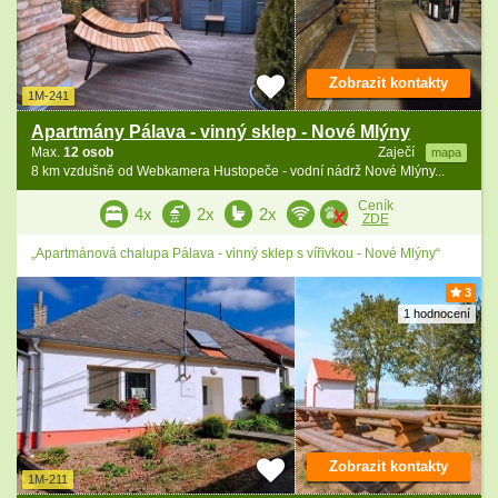
Zobrazit kontakty
1M-241
Apartmány Pálava - vinný sklep - Nové Mlýny
Max.
12 osob
Zaječí
mapa
8 km vzdušně od Webkamera Hustopeče - vodní nádrž Nové Mlýny...
Ceník
4x
2x
2x
ZDE
„Apartmánová chalupa Pálava - vinný sklep s vířivkou - Nové Mlýny“
3
1 hodnocení
Zobrazit kontakty
1M-211