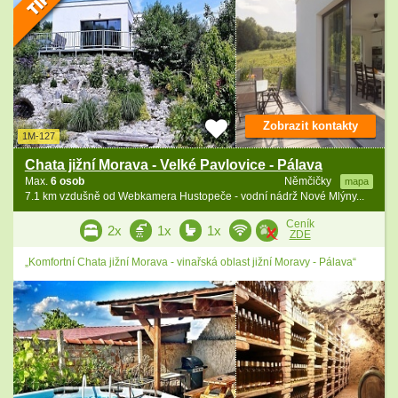
Zobrazit kontakty
1M-127
Chata jižní Morava - Velké Pavlovice - Pálava
Max.
6 osob
Němčičky
mapa
7.1 km vzdušně od Webkamera Hustopeče - vodní nádrž Nové Mlýny...
Ceník
2x
1x
1x
ZDE
„Komfortní Chata jižní Morava - vinařská oblast jižní Moravy - Pálava“