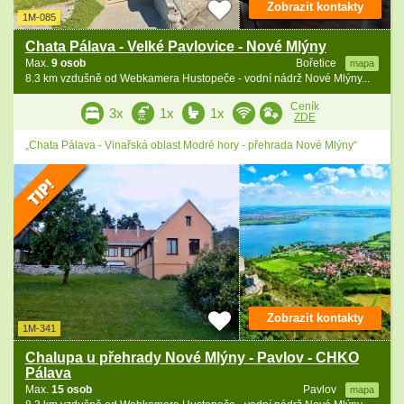
Zobrazit kontakty
1M-085
Chata Pálava - Velké Pavlovice - Nové Mlýny
Max.
9 osob
Bořetice
mapa
8.3 km vzdušně od Webkamera Hustopeče - vodní nádrž Nové Mlýny...
Ceník
3x
1x
1x
ZDE
„Chata Pálava - Vinařská oblast Modré hory - přehrada Nové Mlýny“
Zobrazit kontakty
1M-341
Chalupa u přehrady Nové Mlýny - Pavlov - CHKO
Pálava
Max.
15 osob
Pavlov
mapa