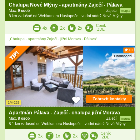
Chalupa Nové Mlýny - apartmány Zaječí - Pálava
Max.
9 osob
Zaječí
mapa
8 km vzdušně od Webkamera Hustopeče - vodní nádrž Nové Mlýny...
Ceník
4x
2x
2x
ZDE
„Chalupa - apartmány Zaječí - jižní Morava - Pálava“
10
1 hodnocení
Zobrazit kontakty
1M-225
Apartmán Pálava - Zaječí - chalupa jižní Morava
Max.
8 osob
Zaječí
mapa
8.1 km vzdušně od Webkamera Hustopeče - vodní nádrž Nové Mlýny...
Ceník
3x
1x
2x
ZDE