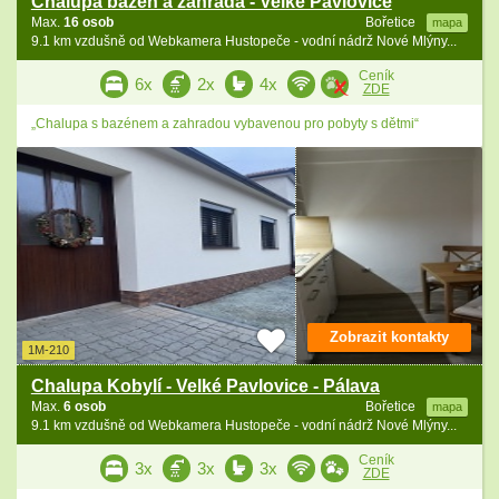
Chalupa bazén a zahrada - Velké Pavlovice
Max.
16 osob
Bořetice
mapa
9.1 km vzdušně od Webkamera Hustopeče - vodní nádrž Nové Mlýny...
Ceník
6x
2x
4x
ZDE
„Chalupa s bazénem a zahradou vybavenou pro pobyty s dětmi“
Zobrazit kontakty
1M-210
Chalupa Kobylí - Velké Pavlovice - Pálava
Max.
6 osob
Bořetice
mapa
9.1 km vzdušně od Webkamera Hustopeče - vodní nádrž Nové Mlýny...
Ceník
3x
3x
3x
ZDE