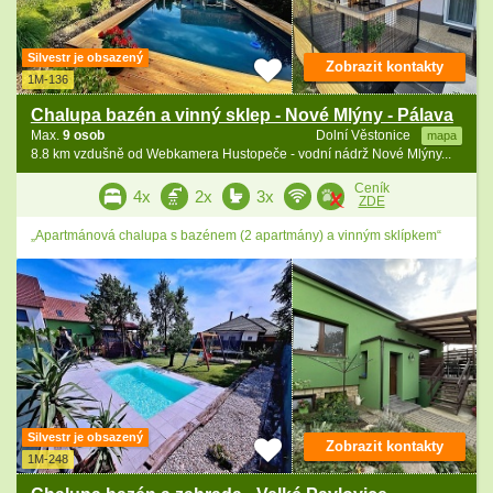
Silvestr je obsazený
Zobrazit kontakty
1M-136
Chalupa bazén a vinný sklep - Nové Mlýny - Pálava
Max.
9 osob
Dolní Věstonice
mapa
8.8 km vzdušně od Webkamera Hustopeče - vodní nádrž Nové Mlýny...
Ceník
4x
2x
3x
ZDE
„Apartmánová chalupa s bazénem (2 apartmány) a vinným sklípkem“
Silvestr je obsazený
Zobrazit kontakty
1M-248