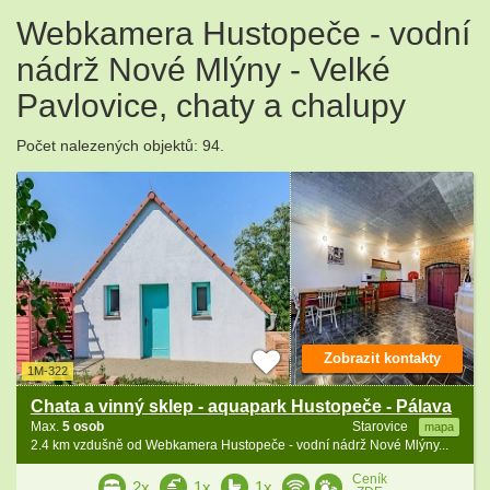
Webkamera Hustopeče - vodní
nádrž Nové Mlýny - Velké
Pavlovice, chaty a chalupy
Počet nalezených objektů: 94.
Zobrazit kontakty
1M-322
Chata a vinný sklep - aquapark Hustopeče - Pálava
Max.
5 osob
Starovice
mapa
2.4 km vzdušně od Webkamera Hustopeče - vodní nádrž Nové Mlýny...
Ceník
2x
1x
1x