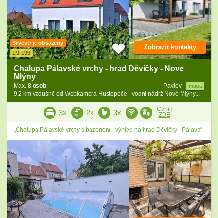
Silvestr je obsazený
Zobrazit kontakty
1M-199
Chalupa Pálavské vrchy - hrad Děvičky - Nové
Mlýny
Max.
8 osob
Pavlov
mapa
9.2 km vzdušně od Webkamera Hustopeče - vodní nádrž Nové Mlýny...
Ceník
3x
2x
3x
ZDE
„Chalupa Pálavské vrchy s bazénem - výhled na hrad Děvičky - Pálava“