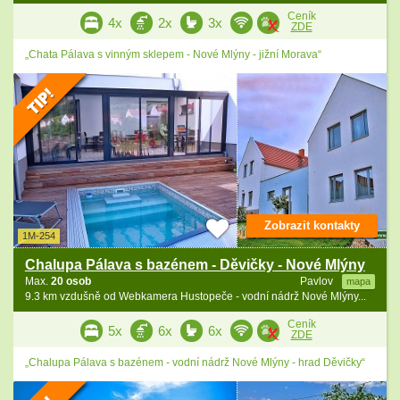
Ceník
4x
2x
3x
ZDE
„Chata Pálava s vinným sklepem - Nové Mlýny - jižní Morava“
Zobrazit kontakty
1M-254
Chalupa Pálava s bazénem - Děvičky - Nové Mlýny
Max.
20 osob
Pavlov
mapa
9.3 km vzdušně od Webkamera Hustopeče - vodní nádrž Nové Mlýny...
Ceník
5x
6x
6x
ZDE
„Chalupa Pálava s bazénem - vodní nádrž Nové Mlýny - hrad Děvičky“