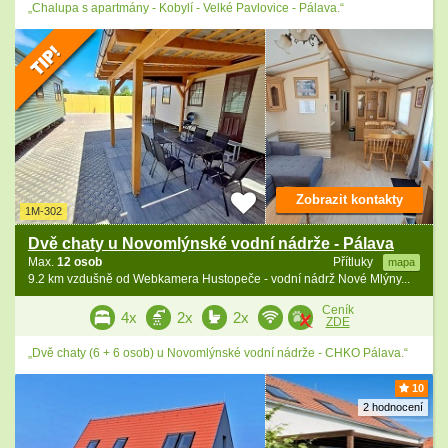
„Chalupa s apartmány - Kobylí - Velké Pavlovice - Pálava.“
Zobrazit kontakty
1M-302
Dvě chaty u Novomlýnské vodní nádrže - Pálava
Max.
12 osob
Přítluky
mapa
9.2 km vzdušně od Webkamera Hustopeče - vodní nádrž Nové Mlýny...
Ceník
4x
2x
2x
ZDE
„Dvě chaty (6 + 6 osob) u Novomlýnské vodní nádrže - CHKO Pálava.“
10
2 hodnocení