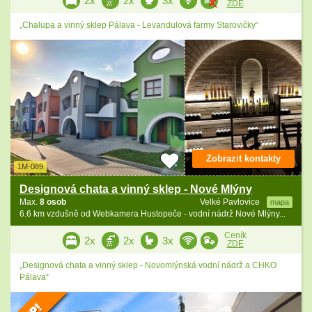
ZDE
„Chalupa a vinný sklep Pálava - Levandulová farmy Starovičky“
Zobrazit kontakty
1M-089
Designová chata a vinný sklep - Nové Mlýny
Max.
8 osob
Velké Pavlovice
mapa
6.6 km vzdušně od Webkamera Hustopeče - vodní nádrž Nové Mlýny...
Ceník
2x
2x
3x
ZDE
„Designová chata a vinný sklep - Novomlýnská vodní nádrž a CHKO
Pálava“