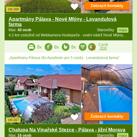
Zobrazit kontakty
1M-266
Apartmány Pálava - Nové Mlýny - Levandulová
farma
Max.
40 osob
Starovičky
mapa
4.2 km vzdušně od Webkamera Hustopeče - vodní nádrž Nové Mlýny...
Ceník
8x
8x
8x
ZDE
„Apartmány Pálava (8x Apartmán pro 5 osob) - Levandulová farma“
Zobrazit kontakty
1M-267
Chalupa Na Vinařské Stezce - Pálava - jižní Morava
Max.
16 osob
Starovičky
mapa