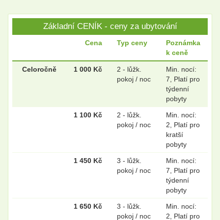
.
.
Základní CENÍK - ceny za ubytování
Cena
Typ ceny
Poznámka
k ceně
.
.
Celoročně
1 000 Kč
2 - lůžk.
Min. nocí:
pokoj / noc
7, Platí pro
týdenní
pobyty
1 100 Kč
2 - lůžk.
Min. nocí:
pokoj / noc
2, Platí pro
kratší
pobyty
1 450 Kč
3 - lůžk.
Min. nocí:
pokoj / noc
7, Platí pro
týdenní
pobyty
1 650 Kč
3 - lůžk.
Min. nocí:
pokoj / noc
2, Platí pro