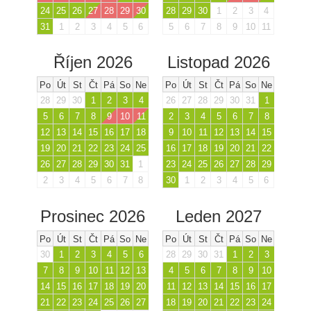
24
25
26
27
28
29
30
28
29
30
1
2
3
4
31
1
2
3
4
5
6
5
6
7
8
9
10
11
Říjen 2026
Listopad 2026
Po
Út
St
Čt
Pá
So
Ne
Po
Út
St
Čt
Pá
So
Ne
28
29
30
1
2
3
4
26
27
28
29
30
31
1
5
6
7
8
9
10
11
2
3
4
5
6
7
8
12
13
14
15
16
17
18
9
10
11
12
13
14
15
19
20
21
22
23
24
25
16
17
18
19
20
21
22
26
27
28
29
30
31
1
23
24
25
26
27
28
29
2
3
4
5
6
7
8
30
1
2
3
4
5
6
Prosinec 2026
Leden 2027
Po
Út
St
Čt
Pá
So
Ne
Po
Út
St
Čt
Pá
So
Ne
30
1
2
3
4
5
6
28
29
30
31
1
2
3
7
8
9
10
11
12
13
4
5
6
7
8
9
10
14
15
16
17
18
19
20
11
12
13
14
15
16
17
21
22
23
24
25
26
27
18
19
20
21
22
23
24