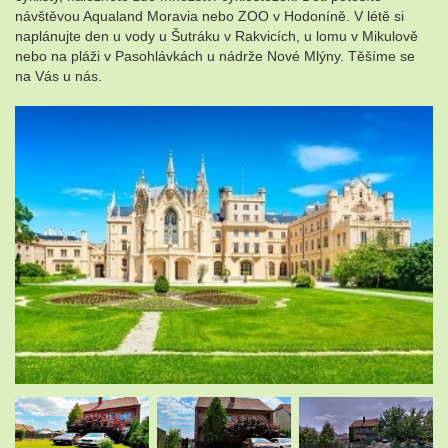
návštěvou Aqualand Moravia nebo ZOO v Hodoníně. V létě si
naplánujte den u vody u Šutráku v Rakvicích, u lomu v Mikulově
nebo na pláži v Pasohlávkách u nádrže Nové Mlýny. Těšíme se
na Vás u nás.
.
.