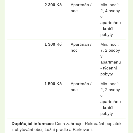
2 300 Kč
Apartmán /
Min. nocí:
noc
2, 4 osoby
v
apartmánu
- kratší
pobyty
1 300 Kč
Apartmán /
Min. nocí:
noc
7, 2 osoby
v
apartmánu
- týdenní
pobyty
1 500 Kč
Apartmán /
Min. nocí:
noc
2, 2 osoby
v
apartmánu
- kratší
pobyty
Doplňující informace
Cena zahrnuje: Rekreační poplatek
z ubytování obci, Ložní prádlo a Parkování.