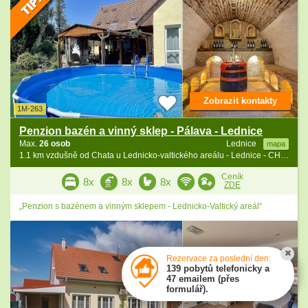
Zobrazit kontakty
1M-263
Penzion bazén a vinný sklep - Pálava - Lednice
Max.
26 osob
Lednice
mapa
1.1 km vzdušně od Chata u Lednicko-valtického areálu - Lednice - CHKO Soutok
Ceník
8x
8x
8x
ZDE
„Penzion s bazénem a vinným sklepem - Lednicko-Valtický areál“
Rezervace za poslední den:
139 pobytů telefonicky a
47 emailem (přes
formulář).