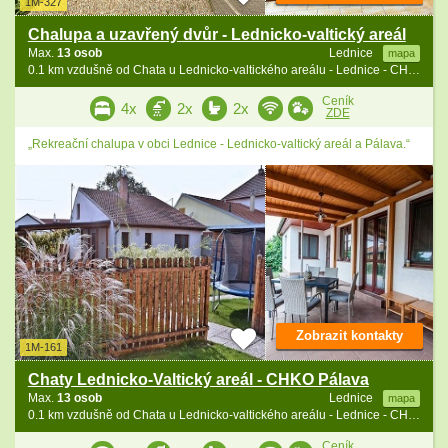
1M-327
Chalupa a uzavřený dvůr - Lednicko-valtický areál
Max.
13 osob
Lednice
mapa
0.1 km vzdušně od Chata u Lednicko-valtického areálu - Lednice - CHKO Soutok
Ceník
4x
2x
2x
ZDE
„Rekreační chalupa v obci Lednice - Lednicko-valtický areál a Pálava.“
Zobrazit kontakty
1M-161
Chaty Lednicko-Valtický areál - CHKO Pálava
Max.
13 osob
Lednice
mapa
0.1 km vzdušně od Chata u Lednicko-valtického areálu - Lednice - CHKO Soutok
Ceník