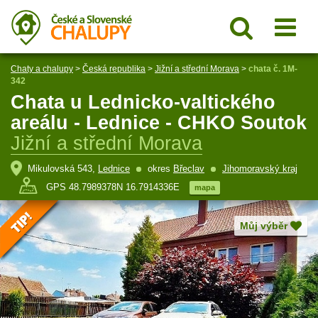
Chaty a chalupy
>
Česká republika
>
Jižní a střední Morava
>
chata č. 1M-
342
Chata u Lednicko-valtického
areálu - Lednice - CHKO Soutok
Jižní a střední Morava
Mikulovská 543,
Lednice
okres
Břeclav
Jihomoravský kraj
GPS 48.7989378N 16.7914336E
mapa
Můj výběr