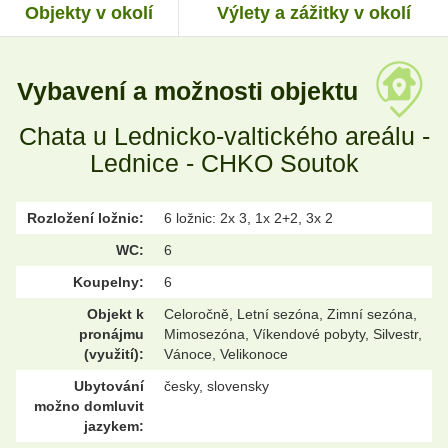
Objekty v okolí
Výlety a zážitky v okolí
Vybavení a možnosti objektu
Chata u Lednicko-valtického areálu -
Lednice - CHKO Soutok
Rozložení ložnic:
6 ložnic: 2x 3, 1x 2+2, 3x 2
WC:
6
Koupelny:
6
Objekt k
Celoročně, Letní sezóna, Zimní sezóna,
pronájmu
Mimosezóna, Víkendové pobyty, Silvestr,
(využití):
Vánoce, Velikonoce
Ubytování
česky, slovensky
možno domluvit
jazykem: