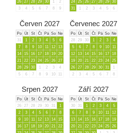
26
27
28
29
30
1
2
24
25
26
27
28
29
30
3
4
5
6
7
8
9
31
1
2
3
4
5
6
Červen 2027
Červenec 2027
Po
Út
St
Čt
Pá
So
Ne
Po
Út
St
Čt
Pá
So
Ne
31
1
2
3
4
5
6
28
29
30
1
2
3
4
7
8
9
10
11
12
13
5
6
7
8
9
10
11
14
15
16
17
18
19
20
12
13
14
15
16
17
18
21
22
23
24
25
26
27
19
20
21
22
23
24
25
28
29
30
1
2
3
4
26
27
28
29
30
31
1
5
6
7
8
9
10
11
2
3
4
5
6
7
8
Srpen 2027
Září 2027
Po
Út
St
Čt
Pá
So
Ne
Po
Út
St
Čt
Pá
So
Ne
26
27
28
29
30
31
1
30
31
1
2
3
4
5
2
3
4
5
6
7
8
6
7
8
9
10
11
12
9
10
11
12
13
14
15
13
14
15
16
17
18
19
16
17
18
19
20
21
22
20
21
22
23
24
25
26
23
24
25
26
27
28
29
27
28
29
30
1
2
3