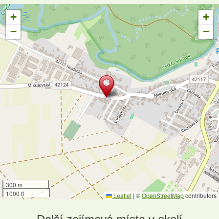
+
+
−
−
300 m
1000 ft
Leaflet
|
©
OpenStreetMap
contributors