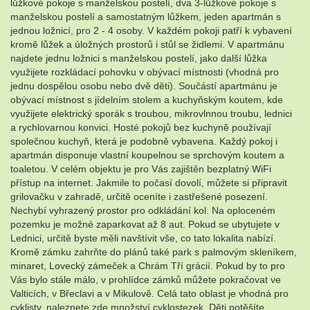
lůžkové pokoje s manželskou postelí, dva 3-lůžkové pokoje s
manželskou postelí a samostatným lůžkem, jeden apartmán s
jednou ložnicí, pro 2 - 4 osoby. V každém pokoji patří k vybavení
kromě lůžek a úložných prostorů i stůl se židlemi. V apartmánu
najdete jednu ložnici s manželskou postelí, jako další lůžka
využijete rozkládací pohovku v obývací místnosti (vhodná pro
jednu dospělou osobu nebo dvě děti). Součástí apartmánu je
obývací místnost s jídelním stolem a kuchyňským koutem, kde
využijete elektrický sporák s troubou, mikrovlnnou troubu, lednici
a rychlovarnou konvici. Hosté pokojů bez kuchyně používají
společnou kuchyň, která je podobně vybavena. Každý pokoj i
apartmán disponuje vlastní koupelnou se sprchovým koutem a
toaletou. V celém objektu je pro Vás zajištěn bezplatný WiFi
přístup na internet. Jakmile to počasí dovolí, můžete si připravit
grilovačku v zahradě, určitě oceníte i zastřešené posezení.
Nechybí vyhrazený prostor pro odkládání kol. Na oploceném
pozemku je možné zaparkovat až 8 aut. Pokud se ubytujete v
Lednici, určitě byste měli navštívit vše, co tato lokalita nabízí.
Kromě zámku zahrňte do plánů také park s palmovým skleníkem,
minaret, Lovecký zámeček a Chrám Tří grácií. Pokud by to pro
Vás bylo stále málo, v prohlídce zámků můžete pokračovat ve
Valticích, v Břeclavi a v Mikulově. Celá tato oblast je vhodná pro
cyklisty, naleznete zde množství cyklostezek. Děti potěšíte