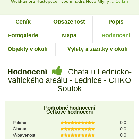
Webkamera Hustopeče - vodní nádrž Nové Mlýny - Velké Pavlovice
16 km
Ceník
Obsazenost
Popis
Fotogalerie
Mapa
Hodnocení
Objekty v okolí
Výlety a zážitky v okolí
Hodnocení
Chata u Lednicko-
valtického areálu - Lednice - CHKO
Soutok
Podrobné hodnocení
Celkové hodnocení
Poloha
0.0
Čistota
0.0
Vybavenost
0.0