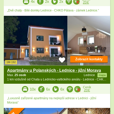
4x
2x
2x
ZDE
„Dvě chaty - Bílé domky Lednice - CHKO Pálava - zámek Lednice.“
Zobrazit kontakty
1M-192
Apartmány u Polanských - Lednice - jižní Morava
Max.
25 osob
Lednice
mapa
1 km vzdušně od Chata u Lednicko-valtického areálu - Lednice - CHKO Soutok
Ceník
10x
6x
6x
ZDE
„Luxusně zařízené apartmány na nejlepší adrese v Lednici - jižní
Morava“