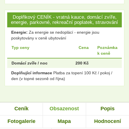
Doplňkový CENÍK - vratná kauce, domácí zvíře,
energie, parkovné, rekreační poplatek, stravování
Energie:
Za energie se nedoplácí - energie jsou
poskytovány v ceně ubytování
Typ ceny
Cena
Poznámka
k ceně
Domácí zvíře / noc
200 Kč
Doplňující informace
Platba za topení 100 Kč / pokoj /
den (v topné sezoně od října)
Ceník
Obsazenost
Popis
Fotogalerie
Mapa
Hodnocení