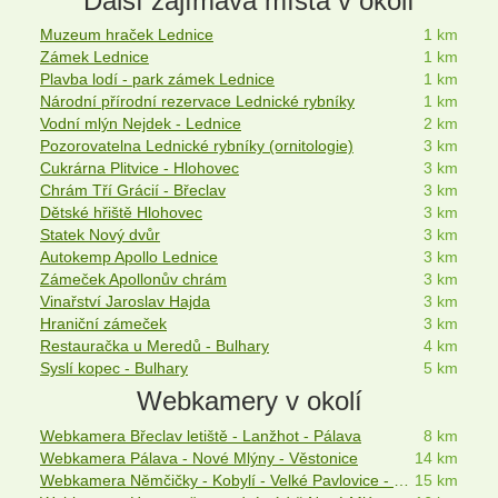
Další zajímavá místa v okolí
Muzeum hraček Lednice
1 km
Zámek Lednice
1 km
Plavba lodí - park zámek Lednice
1 km
Národní přírodní rezervace Lednické rybníky
1 km
Vodní mlýn Nejdek - Lednice
2 km
Pozorovatelna Lednické rybníky (ornitologie)
3 km
Cukrárna Plitvice - Hlohovec
3 km
Chrám Tří Grácií - Břeclav
3 km
Dětské hřiště Hlohovec
3 km
Statek Nový dvůr
3 km
Autokemp Apollo Lednice
3 km
Zámeček Apollonův chrám
3 km
Vinařství Jaroslav Hajda
3 km
Hraniční zámeček
3 km
Restauračka u Meredů - Bulhary
4 km
Syslí kopec - Bulhary
5 km
Webkamery v okolí
Webkamera Břeclav letiště - Lanžhot - Pálava
8 km
Webkamera Pálava - Nové Mlýny - Věstonice
14 km
Webkamera Němčičky - Kobylí - Velké Pavlovice - Hustopeče
15 km