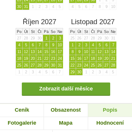
30
31
1
2
3
4
5
4
5
6
7
8
9
10
Říjen 2027
Listopad 2027
Po
Út
St
Čt
Pá
So
Ne
Po
Út
St
Čt
Pá
So
Ne
27
28
29
30
1
2
3
25
26
27
28
29
30
31
4
5
6
7
8
9
10
1
2
3
4
5
6
7
11
12
13
14
15
16
17
8
9
10
11
12
13
14
18
19
20
21
22
23
24
15
16
17
18
19
20
21
25
26
27
28
29
30
31
22
23
24
25
26
27
28
1
2
3
4
5
6
7
29
30
1
2
3
4
5
Zobrazit další měsíce
Ceník
Obsazenost
Popis
Fotogalerie
Mapa
Hodnocení