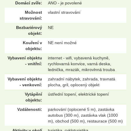
Domácí zvíře:
ANO - je povolené
Možnost
vlastní stravování
stravování:
Bezbariérový
NE
objekt:
Kouření v
NE není možné
objektu:
Vybavení objektu
internet - wifi, vybavená kuchyně,
- vnitřní:
rychlovarná konvice, varná deska,
lednička, mrazák, mikrovlnná trouba
Vybavení objektu
zahradní nábytek, zahrada, travnatá
- venkovní:
plocha, gril, oplocený objekt
Vytápění
ústřední topení, elektrické topení
objektu:
Vzdálenosti:
parkování (oplocené 5 m), zastávka
autobus (300 m), zastávka vlak (1000
m), obchod (500 m), restaurace (500 m)
Aktivity v okolí
turistika, cykloturistika