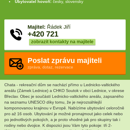
Ubytovatel hovoří:
česky, slovensky
Majitel:
Řádek Jiří
+420 721
zobrazit kontakty na majitele
Poslat zprávu majiteli
zpráva, dotaz, rezervace
Chata - rekreační dům se nachází přímo u Lednicko-valtického
areálu (Zámek Lednice) a CHKO Soutok v obci Lednice, v okrese
Břeclav. Obec je součástí Lednicko-valtického areálu, zapsaného
na seznamu UNESCO díky tomu, že je nejrozsáhlejší
komponovanou krajinou v Evropě. Nabízíme ubytování celoročně
pro až 16 osob. Ubytování je možné pronajmout jako celek nebo
po jednotlivých pokojích, a je proto vhodné jak pro skupiny tak i
rodiny nebo dvojice. K dispozici jsou Vám tyto pokoje: tři 2-