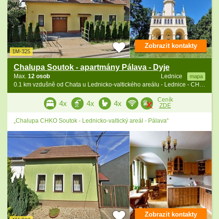
Zobrazit kontakty
1M-325
Chalupa Soutok - apartmány Pálava - Dyje
Max.
12 osob
Lednice
mapa
0.1 km vzdušně od Chata u Lednicko-valtického areálu - Lednice - CHKO Soutok
Ceník
4x
4x
4x
ZDE
„Chalupa CHKO Soutok - Lednicko-valtický areál - Pálava“
Zobrazit kontakty