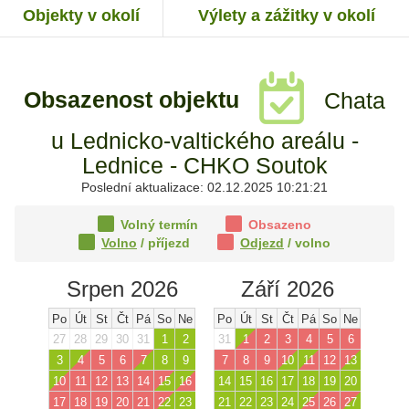
Objekty v okolí
Výlety a zážitky v okolí
Obsazenost objektu
Chata
u Lednicko-valtického areálu -
Lednice - CHKO Soutok
Poslední aktualizace: 02.12.2025 10:21:21
Volný termín
Obsazeno
Volno
/ příjezd
Odjezd
/ volno
Srpen 2026
Září 2026
Po
Út
St
Čt
Pá
So
Ne
Po
Út
St
Čt
Pá
So
Ne
27
28
29
30
31
1
2
31
1
2
3
4
5
6
3
4
5
6
7
8
9
7
8
9
10
11
12
13
10
11
12
13
14
15
16
14
15
16
17
18
19
20
17
18
19
20
21
22
23
21
22
23
24
25
26
27