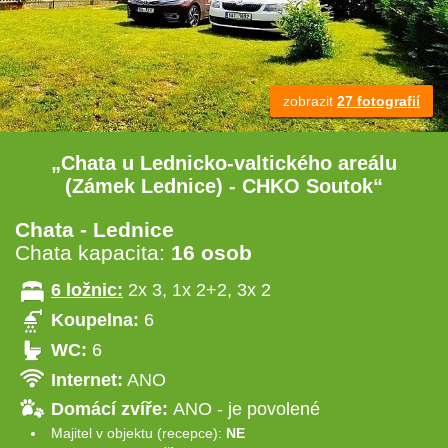
zobrazit
27 fotografií
„Chata u Lednicko-valtického areálu
(Zámek Lednice) - CHKO Soutok“
Chata - Lednice
Chata kapacita:
16 osob
6 ložnic:
2x 3, 1x 2+2, 3x 2
Koupelna:
6
WC:
6
Internet:
ANO
Domácí zvíře:
ANO - je povolené
Majitel v objektu (recepce):
NE