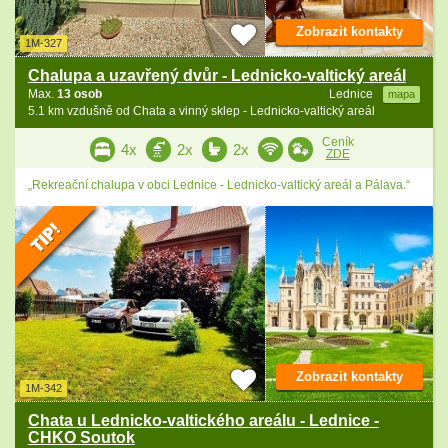
Zobrazit kontakty
1M-327
Chalupa a uzavřený dvůr - Lednicko-valtický areál
Max.
13 osob
Lednice
mapa
5.1 km vzdušně od Chata a vinný sklep - Lednicko-valtický areál
Ceník
4x
2x
2x
ZDE
„Rekreační chalupa v obci Lednice - Lednicko-valtický areál a Pálava.“
Zobrazit kontakty
1M-342
Chata u Lednicko-valtického areálu - Lednice -
CHKO Soutok