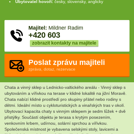
Ubytovatel hovoří:
česky, slovensky, anglicky
Majitel:
Mildner Radim
+420 603
zobrazit kontakty na majitele
Poslat zprávu majiteli
zpráva, dotaz, rezervace
Chata a vinný sklep u Lednicko-valtického areálu - Vinný sklep s
ubytováním a vířivkou na terase v klidné lokalitě na jižní Moravě.
Chata nabízí klidné prostředí pro skupiny přátel nebo rodiny s
dětmi. Ideální místo u cykloturistických a vinařských tras v okolí.
Ubytovací kapacita chaty s vinným sklepem je sedm lůžek + dvě
přistýlky. Součástí objektu je terasa s krytým posezením,
venkovním krbem, udírnou, solární sprchou a vířivkou.
Společenská místnost je vybavena selskými stoly, lavicemi a