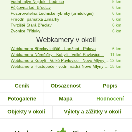
Vodní mlýn Nejdek - Lednice
5 km
Půjčovna lodí Břeclav
6 km
Pozorovatelna Lednické rybníky (ornitologie)
6 km
Přírodní památka Zimarky
6 km
Tvrziště Stará Břeclav
6 km
Zvonice Přítluky
6 km
Webkamery v okolí
Webkamera Břeclav letiště - Lanžhot - Pálava
6 km
Webkamera Němčičky - Kobylí - Velké Pavlovice - Hustopeče
11 km
Webkamera Kobylí - Velké Pavlovice - Nové Mlýny - Pálava
12 km
Webkamera Hustopeče - vodní nádrž Nové Mlýny - Velké Pavlovice
15 km
Ceník
Obsazenost
Popis
Fotogalerie
Mapa
Hodnocení
Objekty v okolí
Výlety a zážitky v okolí