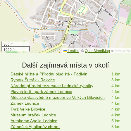
300 m
1000 ft
Leaflet
|
©
OpenStreetMap
contributors
Další zajímavá místa v okolí
Dětské hřiště a Přírodní bludiště - Podivín
1 km
Rybník Šutrák - Rakvice
3 km
Národní přírodní rezervace Lednické rybníky
4 km
Plavba lodí - park zámek Lednice
4 km
Městské vlastivědné muzeum ve Velkých Bílovicích
4 km
Zámek Lednice
4 km
Tvrz Velké Bílovice
4 km
Muzeum hraček Lednice
4 km
Autokemp Apollo Lednice
5 km
Zámeček Apollonův chrám
5 km