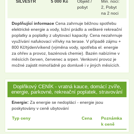
SILVESTR
5 000 Kč
Objekt /
Min. nocí:
pobyt
2, Pobyt
na 2 noci
Doplňující informace
Cena zahrnuje běžnou spotřebu
elektrické energie a vody, ložní prádlo a veškeré rekreační
poplatky a poplatky z ubytovací kapacity. Cena nezahrnuje
využívání nafukovací vířivky na terase. V případě zájmu +
800 Kč/týden/víkend (výměna vody, spotřeba el. energie
za ohřev a provoz, bazénová chemie). Bazén nabízíme v
měsících červen, červenec a srpen. Venkovní provoz je
možné zajistit mimořádně po domluvě i v jiných měsících.
Doplňkový CENÍK - vratná kauce, domácí zvíře,
energie, parkovné, rekreační poplatek, stravování
Energie:
Za energie se nedoplácí - energie jsou
poskytovány v ceně ubytování
Typ ceny
Cena
Poznámka
k ceně