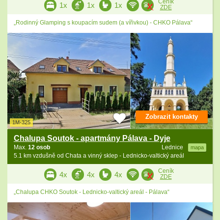
Ceník
1x
1x
1x
ZDE
„Rodinný Glamping s koupacím sudem (a vířivkou) - CHKO Pálava“
Zobrazit kontakty
1M-325
Chalupa Soutok - apartmány Pálava - Dyje
Max.
12 osob
Lednice
mapa
5.1 km vzdušně od Chata a vinný sklep - Lednicko-valtický areál
Ceník
4x
4x
4x
ZDE
„Chalupa CHKO Soutok - Lednicko-valtický areál - Pálava“