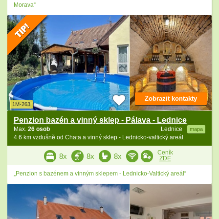
Morava“
Zobrazit kontakty
1M-263
Penzion bazén a vinný sklep - Pálava - Lednice
Max.
26 osob
Lednice
mapa
4.6 km vzdušně od Chata a vinný sklep - Lednicko-valtický areál
Ceník
8x
8x
8x
ZDE
„Penzion s bazénem a vinným sklepem - Lednicko-Valtický areál“