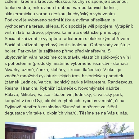
židlemi, krbem s krbovou vložkou. Kuchyň disponuje studenou,
teplou vodou, mikrovlnou troubou, varnou konvicí, lednicí,
sklokeramickou varnou deskou, kuchyňským vybavením.
Podkroví je vybaveno sedmi lůžky a dvěma přistýlkami s
východem na terasu sklepa. K dispozici je wifi připojení. Vytápění:
vnitřní krb na dřevo, plynová kamna a elektrické přímotopy.
Sociální zařízení je vytápěno radiátorem s elektrickým ohřevem.
Sociální zařízení: sprchový kout s toaletou. Ohřev vody zajišťuje
bojler. Parkování je zajištěno přímo před vinařstvím. S
ubytováním vám nabízíme ochutnávku vlastních špičkových vín i
s pohoštěním (produkty místního výborného řeznictví - domácí
škvarky, uzené, šunka, klobásy, jitrnice, tlačenka). V okolí je
značné množství cykloturistických tras, historických památek
(zámek Lednice, Valtice, lednický park s Minaretem, Randezvous,
Reisna, Hraniční, Rybniční zámeček, Novomlýnské nádrže,
Pálava, Mikulov, Valtice - Salón vín, lednický, či valtický park,
koupání v řece Dyji, okolních rybnících, rybolov v místě, či na
Dyjinově otevřená rozhledna Slunečná, možnost zajištění
degustace vín také u okolních vinařů. Těšíme se na Vás u nás.