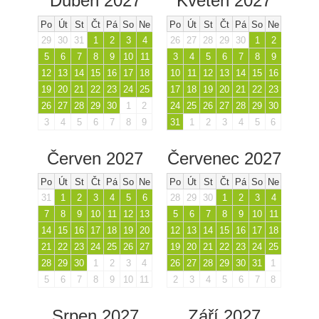
Duben 2027
Květen 2027
Po
Út
St
Čt
Pá
So
Ne
Po
Út
St
Čt
Pá
So
Ne
29
30
31
1
2
3
4
26
27
28
29
30
1
2
5
6
7
8
9
10
11
3
4
5
6
7
8
9
12
13
14
15
16
17
18
10
11
12
13
14
15
16
19
20
21
22
23
24
25
17
18
19
20
21
22
23
26
27
28
29
30
1
2
24
25
26
27
28
29
30
3
4
5
6
7
8
9
31
1
2
3
4
5
6
Červen 2027
Červenec 2027
Po
Út
St
Čt
Pá
So
Ne
Po
Út
St
Čt
Pá
So
Ne
31
1
2
3
4
5
6
28
29
30
1
2
3
4
7
8
9
10
11
12
13
5
6
7
8
9
10
11
14
15
16
17
18
19
20
12
13
14
15
16
17
18
21
22
23
24
25
26
27
19
20
21
22
23
24
25
28
29
30
1
2
3
4
26
27
28
29
30
31
1
5
6
7
8
9
10
11
2
3
4
5
6
7
8
Srpen 2027
Září 2027