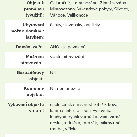
Objekt k
Celoročně, Letní sezóna, Zimní sezóna,
pronájmu
Mimosezóna, Víkendové pobyty, Silvestr,
(využití):
Vánoce, Velikonoce
Ubytování
česky, slovensky, anglicky
možno domluvit
jazykem:
Domácí zvíře:
ANO - je povolené
Možnost
vlastní stravování
stravování:
Bezbariérový
NE
objekt:
Kouření v
NE není možné
objektu:
Vybavení objektu
společenská místnost, krb / krbová
- vnitřní:
kamna, internet - wifi, vybavená
kuchyně, rychlovarná konvice, varná
deska, lednička, mrazák, mikrovlnná
trouba, vířivka