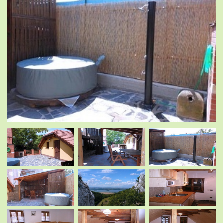
.
.
.
.