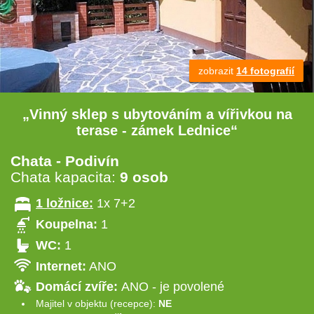
zobrazit
14 fotografií
„Vinný sklep s ubytováním a vířivkou na
terase - zámek Lednice“
Chata - Podivín
Chata kapacita:
9 osob
1 ložnice:
1x 7+2
Koupelna:
1
WC:
1
Internet:
ANO
Domácí zvíře:
ANO - je povolené
Majitel v objektu (recepce):
NE