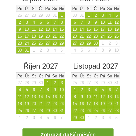
Po
Út
St
Čt
Pá
So
Ne
Po
Út
St
Čt
Pá
So
Ne
26
27
28
29
30
31
1
30
31
1
2
3
4
5
2
3
4
5
6
7
8
6
7
8
9
10
11
12
9
10
11
12
13
14
15
13
14
15
16
17
18
19
16
17
18
19
20
21
22
20
21
22
23
24
25
26
23
24
25
26
27
28
29
27
28
29
30
1
2
3
30
31
1
2
3
4
5
4
5
6
7
8
9
10
Říjen 2027
Listopad 2027
Po
Út
St
Čt
Pá
So
Ne
Po
Út
St
Čt
Pá
So
Ne
27
28
29
30
1
2
3
25
26
27
28
29
30
31
4
5
6
7
8
9
10
1
2
3
4
5
6
7
11
12
13
14
15
16
17
8
9
10
11
12
13
14
18
19
20
21
22
23
24
15
16
17
18
19
20
21
25
26
27
28
29
30
31
22
23
24
25
26
27
28
1
2
3
4
5
6
7
29
30
1
2
3
4
5
Zobrazit další měsíce