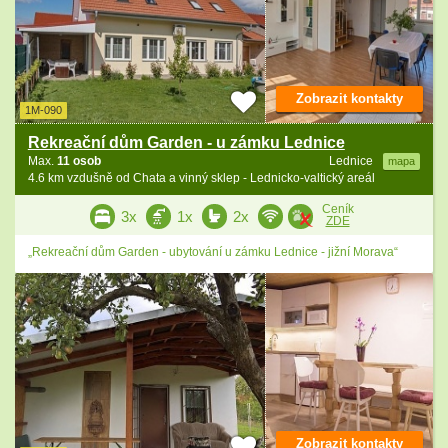
Zobrazit kontakty
1M-090
Rekreační dům Garden - u zámku Lednice
Max.
11 osob
Lednice
mapa
4.6 km vzdušně od Chata a vinný sklep - Lednicko-valtický areál
Ceník
3x
1x
2x
ZDE
„Rekreační dům Garden - ubytování u zámku Lednice - jižní Morava“
Zobrazit kontakty