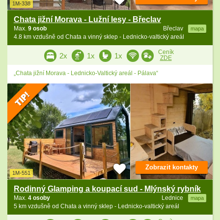
1M-338
Chata jižní Morava - Lužní lesy - Břeclav
Max.
9 osob
Břeclav
mapa
4.8 km vzdušně od Chata a vinný sklep - Lednicko-valtický areál
Ceník
2x
1x
1x
ZDE
„Chata jižní Morava - Lednicko-Valtický areál - Pálava“
Zobrazit kontakty
1M-551
Rodinný Glamping a koupací sud - Mlýnský rybník
Max.
4 osoby
Lednice
mapa
5 km vzdušně od Chata a vinný sklep - Lednicko-valtický areál