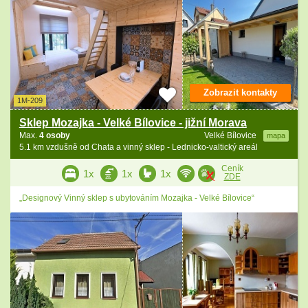
Zobrazit kontakty
1M-209
Sklep Mozajka - Velké Bílovice - jižní Morava
Max.
4 osoby
Velké Bílovice
mapa
5.1 km vzdušně od Chata a vinný sklep - Lednicko-valtický areál
Ceník
1x
1x
1x
ZDE
„Designový Vinný sklep s ubytováním Mozajka - Velké Bílovice“