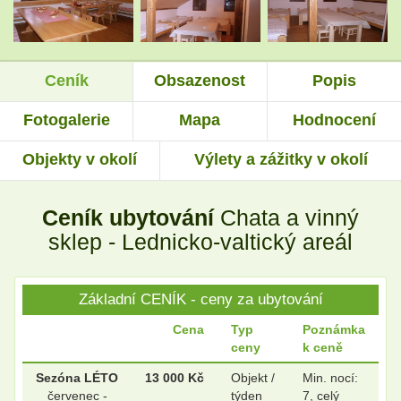
.
.
Ceník
Obsazenost
Popis
.
.
Fotogalerie
Mapa
Hodnocení
Objekty v okolí
Výlety a zážitky v okolí
Ceník ubytování
Chata a vinný
sklep - Lednicko-valtický areál
Základní CENÍK - ceny za ubytování
Cena
Typ
Poznámka
ceny
k ceně
Sezóna LÉTO
13 000 Kč
Objekt /
Min. nocí:
červenec -
týden
7, celý