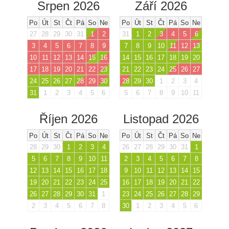
Srpen 2026
Září 2026
Po
Út
St
Čt
Pá
So
Ne
Po
Út
St
Čt
Pá
So
Ne
27
28
29
30
31
1
2
31
1
2
3
4
5
6
3
4
5
6
7
8
9
7
8
9
10
11
12
13
10
11
12
13
14
15
16
14
15
16
17
18
19
20
17
18
19
20
21
22
23
21
22
23
24
25
26
27
24
25
26
27
28
29
30
28
29
30
1
2
3
4
31
1
2
3
4
5
6
5
6
7
8
9
10
11
Říjen 2026
Listopad 2026
Po
Út
St
Čt
Pá
So
Ne
Po
Út
St
Čt
Pá
So
Ne
28
29
30
1
2
3
4
26
27
28
29
30
31
1
5
6
7
8
9
10
11
2
3
4
5
6
7
8
12
13
14
15
16
17
18
9
10
11
12
13
14
15
19
20
21
22
23
24
25
16
17
18
19
20
21
22
26
27
28
29
30
31
1
23
24
25
26
27
28
29
2
3
4
5
6
7
8
30
1
2
3
4
5
6