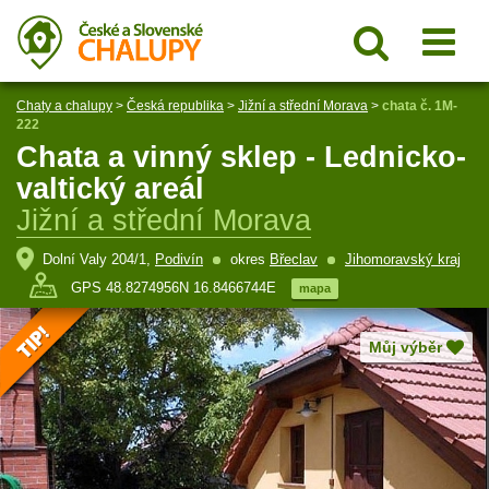
Chaty a chalupy
>
Česká republika
>
Jižní a střední Morava
>
chata č. 1M-
222
Chata a vinný sklep - Lednicko-
valtický areál
Jižní a střední Morava
Dolní Valy 204/1,
Podivín
okres
Břeclav
Jihomoravský kraj
GPS 48.8274956N 16.8466744E
mapa
Můj výběr