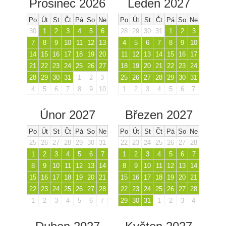
Prosinec 2026
Leden 2027
Po
Út
St
Čt
Pá
So
Ne
Po
Út
St
Čt
Pá
So
Ne
30
1
2
3
4
5
6
28
29
30
31
1
2
3
7
8
9
10
11
12
13
4
5
6
7
8
9
10
14
15
16
17
18
19
20
11
12
13
14
15
16
17
21
22
23
24
25
26
27
18
19
20
21
22
23
24
28
29
30
31
1
2
3
25
26
27
28
29
30
31
4
5
6
7
8
9
10
1
2
3
4
5
6
7
Únor 2027
Březen 2027
Po
Út
St
Čt
Pá
So
Ne
Po
Út
St
Čt
Pá
So
Ne
25
26
27
28
29
30
31
22
23
24
25
26
27
28
1
2
3
4
5
6
7
1
2
3
4
5
6
7
8
9
10
11
12
13
14
8
9
10
11
12
13
14
15
16
17
18
19
20
21
15
16
17
18
19
20
21
22
23
24
25
26
27
28
22
23
24
25
26
27
28
1
2
3
4
5
6
7
29
30
31
1
2
3
4