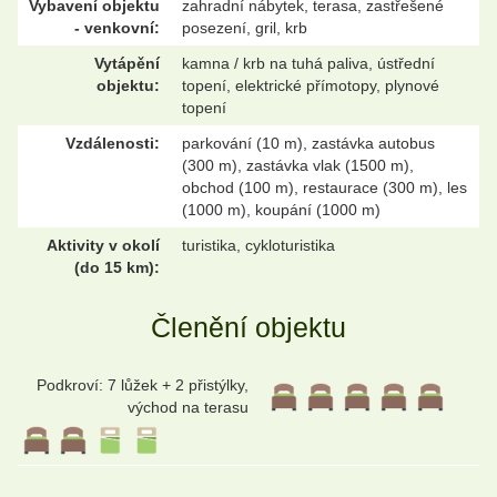
Vybavení objektu
zahradní nábytek, terasa, zastřešené
- venkovní:
posezení, gril, krb
Vytápění
kamna / krb na tuhá paliva, ústřední
objektu:
topení, elektrické přímotopy, plynové
topení
Vzdálenosti:
parkování (10 m), zastávka autobus
(300 m), zastávka vlak (1500 m),
obchod (100 m), restaurace (300 m), les
(1000 m), koupání (1000 m)
Aktivity v okolí
turistika, cykloturistika
(do 15 km):
Členění objektu
Podkroví: 7 lůžek + 2 přistýlky,
východ na terasu