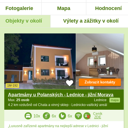
Fotogalerie
Mapa
Hodnocení
Objekty v okolí
Výlety a zážitky v okolí
Zobrazit kontakty
1M-192
Apartmány u Polanských - Lednice - jižní Morava
Max.
25 osob
Lednice
mapa
4.2 km vzdušně od Chata a vinný sklep - Lednicko-valtický areál
Ceník
10x
6x
6x
ZDE
„Luxusně zařízené apartmány na nejlepší adrese v Lednici - jižní