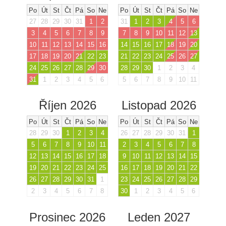
Po
Út
St
Čt
Pá
So
Ne
Po
Út
St
Čt
Pá
So
Ne
27
28
29
30
31
1
2
31
1
2
3
4
5
6
3
4
5
6
7
8
9
7
8
9
10
11
12
13
10
11
12
13
14
15
16
14
15
16
17
18
19
20
17
18
19
20
21
22
23
21
22
23
24
25
26
27
24
25
26
27
28
29
30
28
29
30
1
2
3
4
31
1
2
3
4
5
6
5
6
7
8
9
10
11
Říjen 2026
Listopad 2026
Po
Út
St
Čt
Pá
So
Ne
Po
Út
St
Čt
Pá
So
Ne
28
29
30
1
2
3
4
26
27
28
29
30
31
1
5
6
7
8
9
10
11
2
3
4
5
6
7
8
12
13
14
15
16
17
18
9
10
11
12
13
14
15
19
20
21
22
23
24
25
16
17
18
19
20
21
22
26
27
28
29
30
31
1
23
24
25
26
27
28
29
2
3
4
5
6
7
8
30
1
2
3
4
5
6
Prosinec 2026
Leden 2027