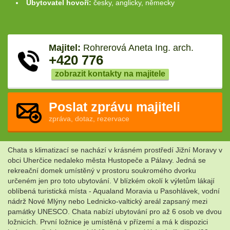
Ubytovatel hovoří:
česky, anglicky, německy
Majitel:
Rohrerová Aneta Ing. arch.
+420 776
zobrazit kontakty na majitele
Poslat zprávu majiteli
zpráva, dotaz, rezervace
Chata s klimatizací se nachází v krásném prostředí Jižní Moravy v
obci Uherčice nedaleko města Hustopeče a Pálavy. Jedná se
rekreační domek umístěný v prostoru soukromého dvorku
určeném jen pro toto ubytování. V blízkém okolí k výletům lákají
oblíbená turistická místa - Aqualand Moravia u Pasohlávek, vodní
nádrž Nové Mlýny nebo Lednicko-valtický areál zapsaný mezi
památky UNESCO. Chata nabízí ubytování pro až 6 osob ve dvou
ložnicích. První ložnice je umístěná v přízemí a má k dispozici