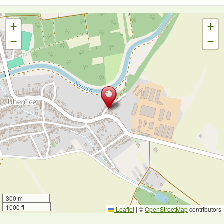
+
+
−
−
300 m
1000 ft
Leaflet
|
©
OpenStreetMap
contributors