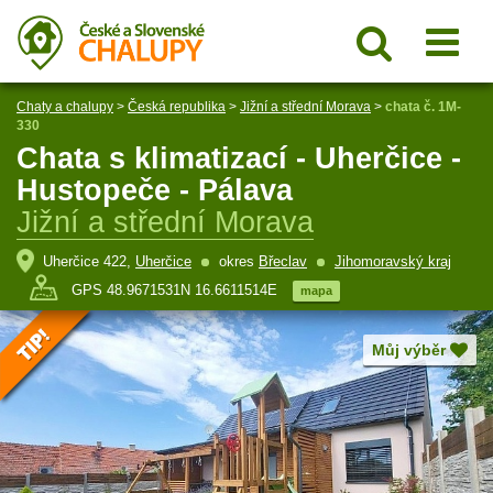
Chaty a chalupy
>
Česká republika
>
Jižní a střední Morava
>
chata č. 1M-
330
Chata s klimatizací - Uherčice -
Hustopeče - Pálava
Jižní a střední Morava
Uherčice 422,
Uherčice
okres
Břeclav
Jihomoravský kraj
GPS 48.9671531N 16.6611514E
mapa
Můj výběr