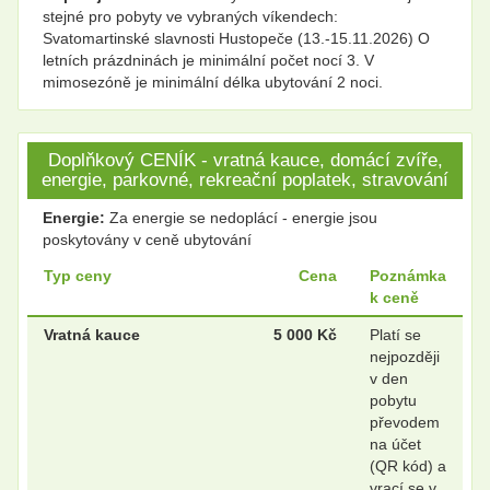
stejné pro pobyty ve vybraných víkendech:
Svatomartinské slavnosti Hustopeče (13.-15.11.2026) O
letních prázdninách je minimální počet nocí 3. V
mimosezóně je minimální délka ubytování 2 noci.
Doplňkový CENÍK - vratná kauce, domácí zvíře,
energie, parkovné, rekreační poplatek, stravování
Energie:
Za energie se nedoplácí - energie jsou
poskytovány v ceně ubytování
Typ ceny
Cena
Poznámka
k ceně
Vratná kauce
5 000 Kč
Platí se
nejpozději
v den
pobytu
převodem
na účet
(QR kód) a
vrací se v