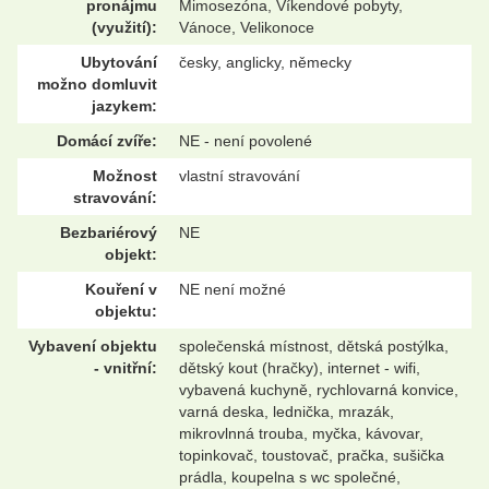
pronájmu
Mimosezóna, Víkendové pobyty,
(využití):
Vánoce, Velikonoce
Ubytování
česky, anglicky, německy
možno domluvit
jazykem:
Domácí zvíře:
NE - není povolené
Možnost
vlastní stravování
stravování:
Bezbariérový
NE
objekt:
Kouření v
NE není možné
objektu:
Vybavení objektu
společenská místnost, dětská postýlka,
- vnitřní:
dětský kout (hračky), internet - wifi,
vybavená kuchyně, rychlovarná konvice,
varná deska, lednička, mrazák,
mikrovlnná trouba, myčka, kávovar,
topinkovač, toustovač, pračka, sušička
prádla, koupelna s wc společné,