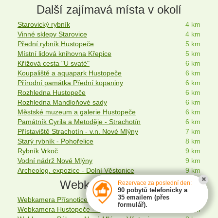
Další zajímavá místa v okolí
Starovický rybník
4 km
Vinné sklepy Starovice
4 km
Přední rybník Hustopeče
5 km
Místní lidová knihovna Křepice
5 km
Křížová cesta "U svaté"
6 km
Koupaliště a aquapark Hustopeče
6 km
Přírodní památka Přední kopaniny
6 km
Rozhledna Hustopeče
6 km
Rozhledna Mandloňové sady
6 km
Městské muzeum a galerie Hustopeče
6 km
Památník Cyrila a Metoděje - Strachotín
6 km
Přístaviště Strachotín - v.n. Nové Mlýny
7 km
Starý rybník - Pohořelice
8 km
Rybník Vrkoč
9 km
Vodní nádrž Nové Mlýny
9 km
Archeolog. expozice - Dolní Věstonice
9 km
Webkamery v okolí
Rezervace za poslední den:
90 pobytů telefonicky a
35 emailem (přes
Webkamera Přísnotice - Židlochovice - Hustopeče - Nové Mlýny
5 km
formulář).
Webkamera Hustopeče - vodní nádrž Nové Mlýny - Velké Pavlovice
6 km