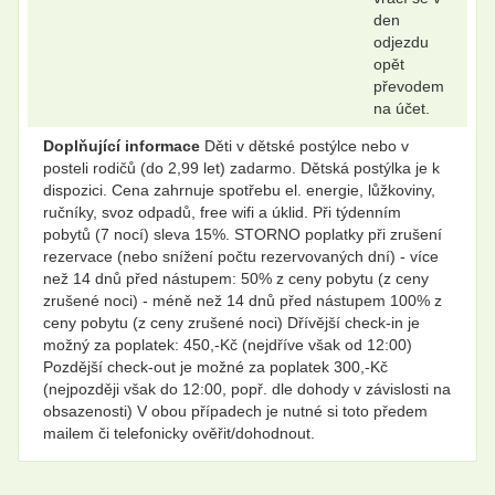
den
odjezdu
opět
převodem
na účet.
Doplňující informace
Děti v dětské postýlce nebo v
posteli rodičů (do 2,99 let) zadarmo. Dětská postýlka je k
dispozici. Cena zahrnuje spotřebu el. energie, lůžkoviny,
ručníky, svoz odpadů, free wifi a úklid. Při týdenním
pobytů (7 nocí) sleva 15%. STORNO poplatky při zrušení
rezervace (nebo snížení počtu rezervovaných dní) - více
než 14 dnů před nástupem: 50% z ceny pobytu (z ceny
zrušené noci) - méně než 14 dnů před nástupem 100% z
ceny pobytu (z ceny zrušené noci) Dřívější check-in je
možný za poplatek: 450,-Kč (nejdříve však od 12:00)
Pozdější check-out je možné za poplatek 300,-Kč
(nejpozději však do 12:00, popř. dle dohody v závislosti na
obsazenosti) V obou případech je nutné si toto předem
mailem či telefonicky ověřit/dohodnout.