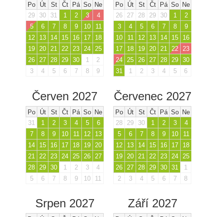
Po
Út
St
Čt
Pá
So
Ne
Po
Út
St
Čt
Pá
So
Ne
29
30
31
1
2
3
4
26
27
28
29
30
1
2
5
6
7
8
9
10
11
3
4
5
6
7
8
9
12
13
14
15
16
17
18
10
11
12
13
14
15
16
19
20
21
22
23
24
25
17
18
19
20
21
22
23
26
27
28
29
30
1
2
24
25
26
27
28
29
30
3
4
5
6
7
8
9
31
1
2
3
4
5
6
Červen 2027
Červenec 2027
Po
Út
St
Čt
Pá
So
Ne
Po
Út
St
Čt
Pá
So
Ne
31
1
2
3
4
5
6
28
29
30
1
2
3
4
7
8
9
10
11
12
13
5
6
7
8
9
10
11
14
15
16
17
18
19
20
12
13
14
15
16
17
18
21
22
23
24
25
26
27
19
20
21
22
23
24
25
28
29
30
1
2
3
4
26
27
28
29
30
31
1
5
6
7
8
9
10
11
2
3
4
5
6
7
8
Srpen 2027
Září 2027