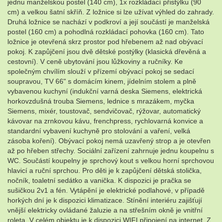
jednu manželskou postel (140 cm), 1x rozkládací přistýlku (90
cm) a velkou šatní skříň. Z ložnice si lze užívat výhled do zahrady.
Druhá ložnice se nachází v podkroví a její součástí je manželská
postel (160 cm) a pohodlná rozkládací pohovka (160 cm). Tato
ložnice je otevřená skrz prostor pod hřebenem až nad obývací
pokoj. K zapůjčení jsou dvě dětské postýlky (klasická dřevěná a
cestovní). V ceně ubytování jsou lůžkoviny a ručníky. Ke
společným chvílím slouží v přízemí obývací pokoj se sedací
soupravou, TV 66" s domácím kinem, jídelním stolem a plně
vybavenou kuchyní (indukční varná deska Siemens, elektrická
horkovzdušná trouba Siemens, lednice s mrazákem, myčka
Siemens, mixér, toustovač, sendvičovač, rýžovar, automatický
kávovar na zrnkovou kávu, frenchpress, rychlovarná konvice a
standardní vybavení kuchyně pro stolování a vaření, velká
zásoba koření). Obývací pokoj nemá uzavřený strop a je otevřen
až po hřeben střechy. Sociální zařízení zahrnuje jednu koupelnu s
WC. Součástí koupelny je sprchový kout s velkou horní sprchovou
hlavicí a ruční sprchou. Pro děti je k zapůjčení dětská stolička,
nočník, toaletní sedátko a vanička. K dispozici je pračka se
sušičkou 2v1 a fén. Vytápění je elektrické podlahové, v případě
horkých dní je k dispozici klimatizace. Stínění interiéru zajišťují
vnější elektricky ovládané žaluzie a na střešním okně je vnitřní
roleta. V celém objektu je k dispozici WIFI připojení na internet. Z