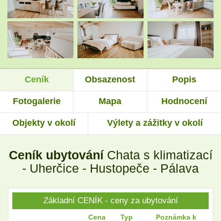
.
.
Ceník
Obsazenost
Popis
.
.
Fotogalerie
Mapa
Hodnocení
Objekty v okolí
Výlety a zážitky v okolí
.
.
Ceník ubytování
Chata s klimatizací
.
.
- Uherčice - Hustopeče - Pálava
Základní CENÍK - ceny za ubytování
.
.
Cena
Typ
Poznámka k