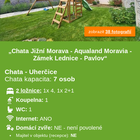
zobrazit
38 fotografií
„Chata Jižní Morava - Aqualand Moravia -
Zámek Lednice - Pavlov“
Chata - Uherčice
Chata kapacita:
7 osob
2 ložnice:
1x 4, 1x 2+1
Koupelna:
1
WC:
1
Internet:
ANO
Domácí zvíře:
NE - není povolené
Majitel v objektu (recepce):
NE