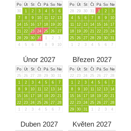
Po
Út
St
Čt
Pá
So
Ne
Po
Út
St
Čt
Pá
So
Ne
30
1
2
3
4
5
6
28
29
30
31
1
2
3
7
8
9
10
11
12
13
4
5
6
7
8
9
10
14
15
16
17
18
19
20
11
12
13
14
15
16
17
21
22
23
24
25
26
27
18
19
20
21
22
23
24
28
29
30
31
1
2
3
25
26
27
28
29
30
31
4
5
6
7
8
9
10
1
2
3
4
5
6
7
Únor 2027
Březen 2027
Po
Út
St
Čt
Pá
So
Ne
Po
Út
St
Čt
Pá
So
Ne
25
26
27
28
29
30
31
22
23
24
25
26
27
28
1
2
3
4
5
6
7
1
2
3
4
5
6
7
8
9
10
11
12
13
14
8
9
10
11
12
13
14
15
16
17
18
19
20
21
15
16
17
18
19
20
21
22
23
24
25
26
27
28
22
23
24
25
26
27
28
1
2
3
4
5
6
7
29
30
31
1
2
3
4
Duben 2027
Květen 2027