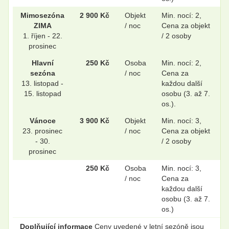
Mimosezóna
2 900 Kč
Objekt
Min. nocí: 2,
ZIMA
/ noc
Cena za objekt
1. říjen - 22.
/ 2 osoby
prosinec
Hlavní
250 Kč
Osoba
Min. nocí: 2,
sezóna
/ noc
Cena za
13. listopad -
každou další
15. listopad
osobu (3. až 7.
os.).
Vánoce
3 900 Kč
Objekt
Min. nocí: 3,
23. prosinec
/ noc
Cena za objekt
- 30.
/ 2 osoby
prosinec
250 Kč
Osoba
Min. nocí: 3,
/ noc
Cena za
každou další
osobu (3. až 7.
os.)
Doplňující informace
Ceny uvedené v letní sezóně jsou