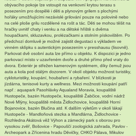
obývacího pokoje lze vstoupit na venkovní krytou terasu s
posezením pro dospělé i děti a plynovým grilem s plochými
hořáky umožňujícími nezávislé grilování pouze na polovině nebo
na celé ploše grilu rozdělené na rošt a tác. Děti se mohou těšit na
hračky uvnitř chaty i venku a na dětské hřiště s dvěma
houpačkami, skluzavkou, prolézačkami a stolním pískovištěm. Po
předchozí domluvě je možné zajistit degustaci s výkladem ve
vinném sklípku s autentickým posezením v presshausu (lisovně).
Parkovat dvě osobní auta lze přímo u objektu. K dispozici je jedno
parkovací místo v uzavřeném dvoře a druhé přímo před vraty do
dvora. Exteriér je střežen kamerovým systémem, díky čemuž jsou
auta a kola pod stálým dozorem. V okolí objektu možnost turistiky,
cykloturistiky, koupání, houbaření a rybaření. V blízkosti je
jízdárna, tenisové kurty a wellness. Mezi možnosti koupání patří
např.: aquapark Pasohlávky Aqualand Moravia, koupaliště
Hustopeče, bazén Hustopeče, koupaliště Žabčice, vodní nádrž
Nové Mlýny, koupaliště města Židlochovice, koupaliště Horní
Bojanovice, bazén Blučina atd. K dalším výletům v okolí lákají
Hustopeče - Mandloňová stezka a Mandlárna, Židlochovice -
Rozhledna Akátová věž Výhon a zámecký park s oborou pro
vysokou zvěř, Bošovice - Papouščí zoologická zahrada, Pavlov -
Archeopark a Zřícenina hradu Děvičky, CHKO Pálava, Mikulov