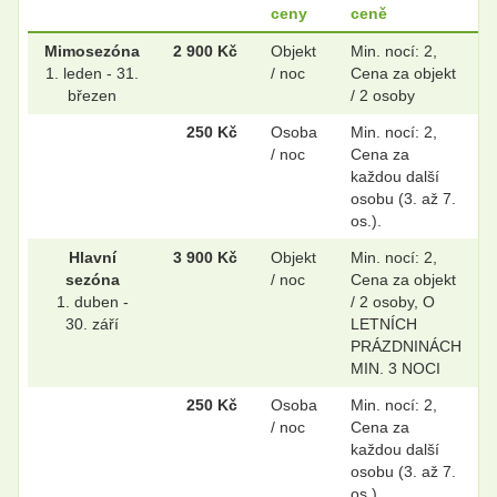
ceny
ceně
.
.
Mimosezóna
2 900 Kč
Objekt
Min. nocí: 2,
1. leden - 31.
/ noc
Cena za objekt
březen
/ 2 osoby
250 Kč
Osoba
Min. nocí: 2,
.
.
/ noc
Cena za
každou další
osobu (3. až 7.
os.).
.
.
Hlavní
3 900 Kč
Objekt
Min. nocí: 2,
sezóna
/ noc
Cena za objekt
1. duben -
/ 2 osoby, O
.
.
30. září
LETNÍCH
PRÁZDNINÁCH
MIN. 3 NOCI
250 Kč
Osoba
Min. nocí: 2,
.
.
/ noc
Cena za
každou další
osobu (3. až 7.
os.)