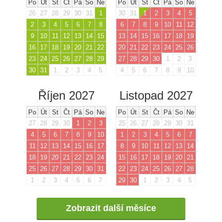
Po
Út
St
Čt
Pá
So
Ne
Po
Út
St
Čt
Pá
So
Ne
26
27
28
29
30
31
1
30
31
1
2
3
4
5
2
3
4
5
6
7
8
6
7
8
9
10
11
12
9
10
11
12
13
14
15
13
14
15
16
17
18
19
16
17
18
19
20
21
22
20
21
22
23
24
25
26
23
24
25
26
27
28
29
27
28
29
30
1
2
3
30
31
1
2
3
4
5
4
5
6
7
8
9
10
Říjen 2027
Listopad 2027
Po
Út
St
Čt
Pá
So
Ne
Po
Út
St
Čt
Pá
So
Ne
27
28
29
30
1
2
3
25
26
27
28
29
30
31
4
5
6
7
8
9
10
1
2
3
4
5
6
7
11
12
13
14
15
16
17
8
9
10
11
12
13
14
18
19
20
21
22
23
24
15
16
17
18
19
20
21
25
26
27
28
29
30
31
22
23
24
25
26
27
28
1
2
3
4
5
6
7
29
30
1
2
3
4
5
Zobrazit další měsíce