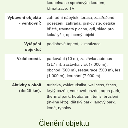
koupelna se sprchovým koutem,
klimatizace, TV
Vybavení objektu
zahradní nábytek, terasa, zastřešené
- venkovní:
posezení, zahrada, pískoviště, dětské
hřiště, travnatá plocha, gril, sklad pro
kola/ lyže, oplocený objekt
Vytápění
podlahové topení, klimatizace
objektu:
Vzdálenosti:
parkování (10 m), zastávka autobus
(217 m), zastávka vlak (7 000 m),
obchod (500 m), restaurace (500 m), les
(1 000 m), koupání (7 000 m)
Aktivity v okolí
turistika, cykloturistika, wellness, fitnes,
(do 15 km):
krytý bazén, venkovní bazén, aqua park,
thermal park, houbaření, tenis, bruslení
(in-line léto), dětský park, lanový park,
koně, rybolov
Členění objektu