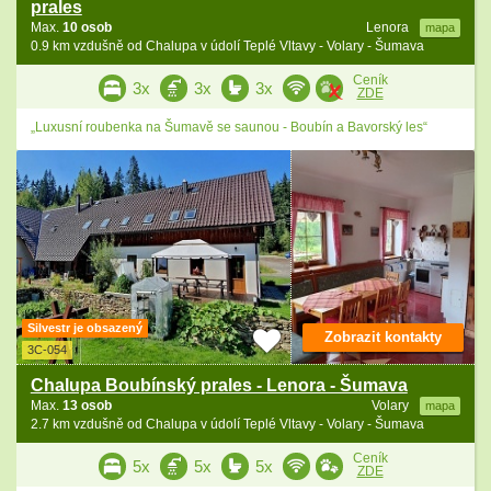
prales
Max.
10 osob
Lenora
mapa
0.9 km vzdušně od Chalupa v údolí Teplé Vltavy - Volary - Šumava
Ceník
3x
3x
3x
ZDE
„Luxusní roubenka na Šumavě se saunou - Boubín a Bavorský les“
Silvestr je obsazený
Zobrazit kontakty
3C-054
Chalupa Boubínský prales - Lenora - Šumava
Max.
13 osob
Volary
mapa
2.7 km vzdušně od Chalupa v údolí Teplé Vltavy - Volary - Šumava
Ceník
5x
5x
5x
ZDE