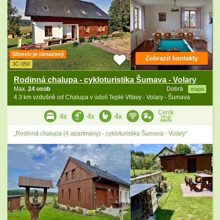
Silvestr je obsazený
Zobrazit kontakty
3C-050
Rodinná chalupa - cykloturistika Šumava - Volary
Max.
24 osob
Dobrá
mapa
4.3 km vzdušně od Chalupa v údolí Teplé Vltavy - Volary - Šumava
Ceník
4x
4x
4x
ZDE
„Rodinná chalupa (4 apartmány) - cykloturistika Šumava - Volary“