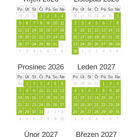
Po
Út
St
Čt
Pá
So
Ne
Po
Út
St
Čt
Pá
So
Ne
28
29
30
1
2
3
4
26
27
28
29
30
31
1
5
6
7
8
9
10
11
2
3
4
5
6
7
8
12
13
14
15
16
17
18
9
10
11
12
13
14
15
19
20
21
22
23
24
25
16
17
18
19
20
21
22
26
27
28
29
30
31
1
23
24
25
26
27
28
29
2
3
4
5
6
7
8
30
1
2
3
4
5
6
Prosinec 2026
Leden 2027
Po
Út
St
Čt
Pá
So
Ne
Po
Út
St
Čt
Pá
So
Ne
30
1
2
3
4
5
6
28
29
30
31
1
2
3
7
8
9
10
11
12
13
4
5
6
7
8
9
10
14
15
16
17
18
19
20
11
12
13
14
15
16
17
21
22
23
24
25
26
27
18
19
20
21
22
23
24
28
29
30
31
1
2
3
25
26
27
28
29
30
31
4
5
6
7
8
9
10
1
2
3
4
5
6
7
Únor 2027
Březen 2027