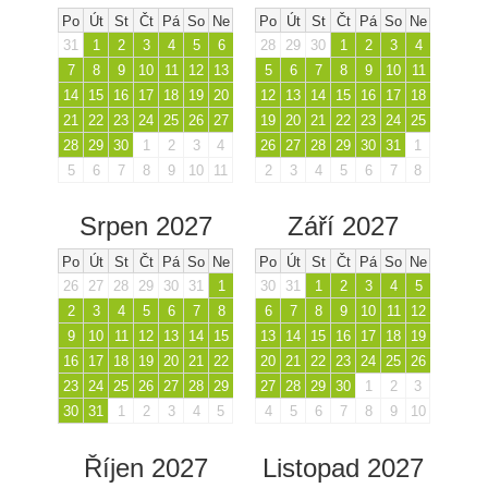
Po
Út
St
Čt
Pá
So
Ne
Po
Út
St
Čt
Pá
So
Ne
31
1
2
3
4
5
6
28
29
30
1
2
3
4
7
8
9
10
11
12
13
5
6
7
8
9
10
11
14
15
16
17
18
19
20
12
13
14
15
16
17
18
21
22
23
24
25
26
27
19
20
21
22
23
24
25
28
29
30
1
2
3
4
26
27
28
29
30
31
1
5
6
7
8
9
10
11
2
3
4
5
6
7
8
Srpen 2027
Září 2027
Po
Út
St
Čt
Pá
So
Ne
Po
Út
St
Čt
Pá
So
Ne
26
27
28
29
30
31
1
30
31
1
2
3
4
5
2
3
4
5
6
7
8
6
7
8
9
10
11
12
9
10
11
12
13
14
15
13
14
15
16
17
18
19
16
17
18
19
20
21
22
20
21
22
23
24
25
26
23
24
25
26
27
28
29
27
28
29
30
1
2
3
30
31
1
2
3
4
5
4
5
6
7
8
9
10
Říjen 2027
Listopad 2027