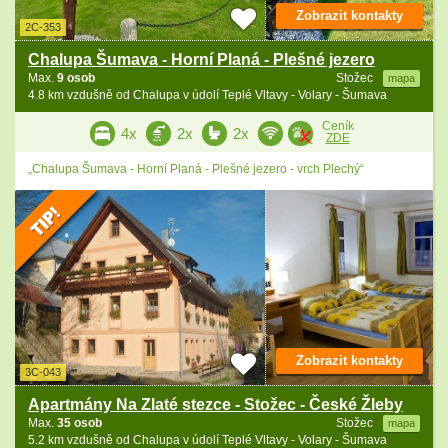
Zobrazit kontakty
2C-353
Chalupa Šumava - Horní Planá - Plešné jezero
Max.
9 osob
Stožec
mapa
4.8 km vzdušně od Chalupa v údolí Teplé Vltavy - Volary - Šumava
Ceník
4x
2x
2x
ZDE
„Chalupa Šumava - Horní Planá - Plešné jezero - vrch Plechý“
Zobrazit kontakty
3C-043
Apartmány Na Zlaté stezce - Stožec - České Žleby
Max.
35 osob
Stožec
mapa
5.2 km vzdušně od Chalupa v údolí Teplé Vltavy - Volary - Šumava