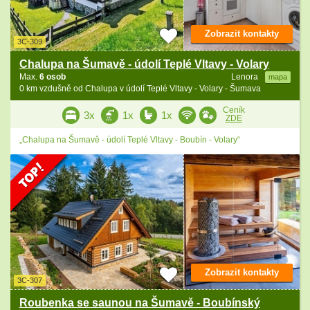
Zobrazit kontakty
3C-309
Chalupa na Šumavě - údolí Teplé Vltavy - Volary
Max.
6 osob
Lenora
mapa
0 km vzdušně od Chalupa v údolí Teplé Vltavy - Volary - Šumava
Ceník
3x
1x
1x
ZDE
„Chalupa na Šumavě - údolí Teplé Vltavy - Boubín - Volary“
Zobrazit kontakty
3C-307
Roubenka se saunou na Šumavě - Boubínský