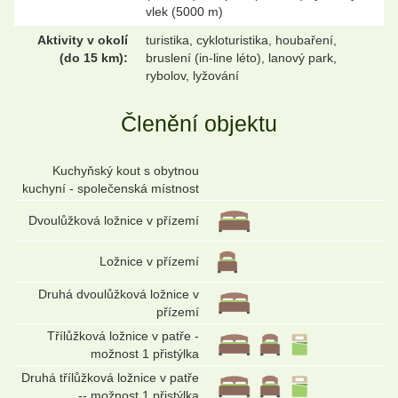
vlek (5000 m)
Aktivity v okolí
turistika, cykloturistika, houbaření,
(do 15 km):
bruslení (in-line léto), lanový park,
rybolov, lyžování
Členění objektu
Kuchyňský kout s obytnou
kuchyní - společenská místnost
Dvoulůžková ložnice v přízemí
Ložnice v přízemí
Druhá dvoulůžková ložnice v
přízemí
Třílůžková ložnice v patře -
možnost 1 přistýlka
Druhá třílůžková ložnice v patře
-- možnost 1 přistýlka