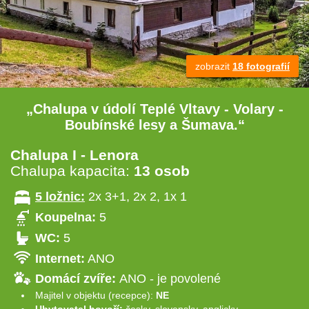
zobrazit
18 fotografií
„Chalupa v údolí Teplé Vltavy - Volary -
Boubínské lesy a Šumava.“
Chalupa I - Lenora
Chalupa kapacita:
13 osob
5 ložnic:
2x 3+1, 2x 2, 1x 1
Koupelna:
5
WC:
5
Internet:
ANO
Domácí zvíře:
ANO - je povolené
Majitel v objektu (recepce):
NE