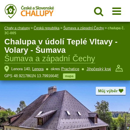
Chaty a chalupy
>
Česká republika
>
Šumava a západní Čechy
>
chalupa č.
3C-005
Chalupa v údolí Teplé Vltavy -
Volary - Šumava
Šumava a západní Čechy
Lenora 140,
Lenora
okres
Prachatice
Jihočeský kraj
GPS 48.9217861N 13.7991664E
mapa
Můj výběr