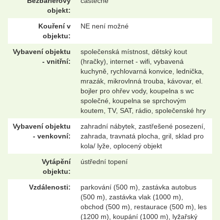
Bezbariérový
částečně
objekt:
Kouření v
NE není možné
objektu:
Vybavení objektu
společenská místnost, dětský kout
- vnitřní:
(hračky), internet - wifi, vybavená
kuchyně, rychlovarná konvice, lednička,
mrazák, mikrovlnná trouba, kávovar, el.
bojler pro ohřev vody, koupelna s wc
společné, koupelna se sprchovým
koutem, TV, SAT, rádio, společenské hry
Vybavení objektu
zahradní nábytek, zastřešené posezení,
- venkovní:
zahrada, travnatá plocha, gril, sklad pro
kola/ lyže, oplocený objekt
Vytápění
ústřední topení
objektu:
Vzdálenosti:
parkování (500 m), zastávka autobus
(500 m), zastávka vlak (1000 m),
obchod (500 m), restaurace (500 m), les
(1200 m), koupání (1000 m), lyžařský