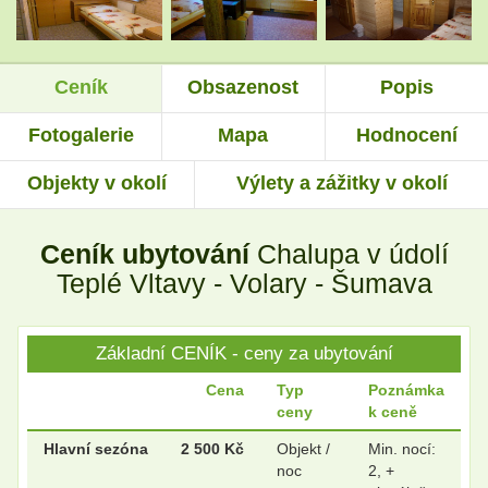
Ceník
Obsazenost
Popis
.
.
Fotogalerie
Mapa
Hodnocení
Objekty v okolí
Výlety a zážitky v okolí
.
.
Ceník ubytování
Chalupa v údolí
Teplé Vltavy - Volary - Šumava
Základní CENÍK - ceny za ubytování
Cena
Typ
Poznámka
ceny
k ceně
Hlavní sezóna
2 500 Kč
Objekt /
Min. nocí:
noc
2, +