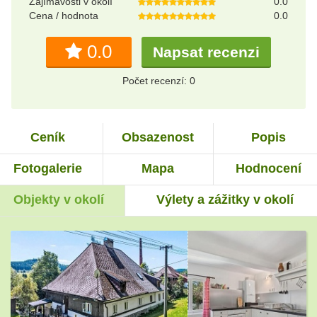
Zajímavosti v okolí
0.0
Cena / hodnota
0.0
0.0
Napsat recenzi
Počet recenzí: 0
Ceník
Obsazenost
Popis
Fotogalerie
Mapa
Hodnocení
Objekty v okolí
Výlety a zážitky v okolí