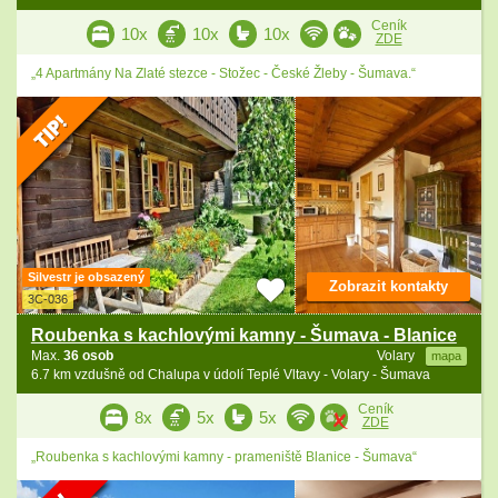
Ceník
10x
10x
10x
ZDE
„4 Apartmány Na Zlaté stezce - Stožec - České Žleby - Šumava.“
Silvestr je obsazený
Zobrazit kontakty
3C-036
Roubenka s kachlovými kamny - Šumava - Blanice
Max.
36 osob
Volary
mapa
6.7 km vzdušně od Chalupa v údolí Teplé Vltavy - Volary - Šumava
Ceník
8x
5x
5x
ZDE
„Roubenka s kachlovými kamny - prameniště Blanice - Šumava“