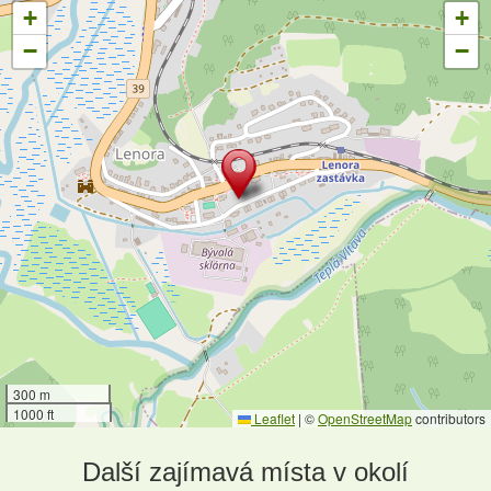
+
+
−
−
300 m
1000 ft
Leaflet
|
©
OpenStreetMap
contributors
Další zajímavá místa v okolí