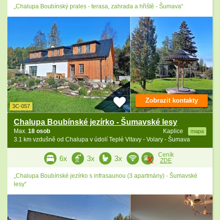
„Chalupa Boubínský prales - terasa, zahrada a hřiště - Šumava“
Zobrazit kontakty
3C-057
Chalupa Boubínské jezírko - Šumavské lesy
Max.
18 osob
Kaplice
mapa
3.1 km vzdušně od Chalupa v údolí Teplé Vltavy - Volary - Šumava
Ceník
6x
3x
3x
ZDE
„Chalupa Boubínské jezírko s infrasaunou (3 apartmány) - Šumavské
lesy“