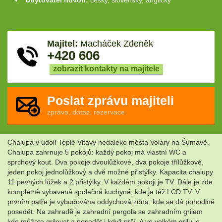
Ubytovatel hovoří:
česky, slovensky, anglicky
Majitel:
Macháček Zdeněk
+420 606
zobrazit kontakty na majitele
Poslat zprávu majiteli
zpráva, dotaz, rezervace
Chalupa v údolí Teplé Vltavy nedaleko města Volary na Šumavě.
Chalupa zahrnuje 5 pokojů: každý pokoj má vlastní WC a
sprchový kout. Dva pokoje dvoulůžkové, dva pokoje třílůžkové,
jeden pokoj jednolůžkový a dvě možné přistýlky. Kapacita chalupy
11 pevných lůžek a 2 přistýlky. V každém pokoji je TV. Dále je zde
kompletně vybavená společná kuchyně, kde je též LCD TV. V
prvním patře je vybudována oddychová zóna, kde se dá pohodlně
posedět. Na zahradě je zahradní pergola se zahradním grilem
kde můžete grilovat a posedět i když prší. A ve velkém grilu je