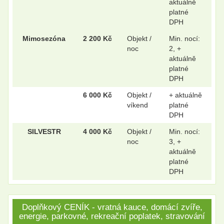
aktuálně
platné
DPH
Mimosezóna
2 200 Kč
Objekt /
Min. nocí:
noc
2, +
aktuálně
platné
DPH
6 000 Kč
Objekt /
+ aktuálně
víkend
platné
DPH
SILVESTR
4 000 Kč
Objekt /
Min. nocí:
noc
3, +
aktuálně
platné
DPH
Doplňkový CENÍK - vratná kauce, domácí zvíře,
energie, parkovné, rekreační poplatek, stravování