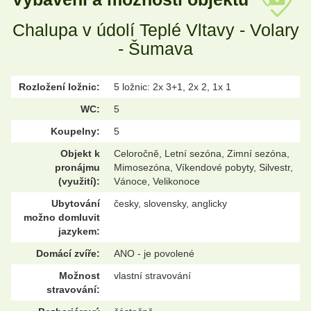
Chalupa v údolí Teplé Vltavy - Volary
- Šumava
Rozložení ložnic:
5 ložnic: 2x 3+1, 2x 2, 1x 1
WC:
5
Koupelny:
5
Objekt k
Celoročně, Letní sezóna, Zimní sezóna,
pronájmu
Mimosezóna, Víkendové pobyty, Silvestr,
(využití):
Vánoce, Velikonoce
Ubytování
česky, slovensky, anglicky
možno domluvit
jazykem:
Domácí zvíře:
ANO - je povolené
Možnost
vlastní stravování
stravování: