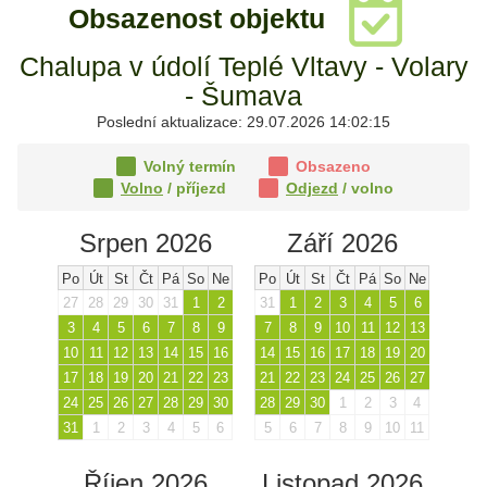
Obsazenost objektu
Chalupa v údolí Teplé Vltavy - Volary
- Šumava
Poslední aktualizace: 29.07.2026 14:02:15
Volný termín
Obsazeno
Volno
/ příjezd
Odjezd
/ volno
Srpen 2026
Září 2026
Po
Út
St
Čt
Pá
So
Ne
Po
Út
St
Čt
Pá
So
Ne
27
28
29
30
31
1
2
31
1
2
3
4
5
6
3
4
5
6
7
8
9
7
8
9
10
11
12
13
10
11
12
13
14
15
16
14
15
16
17
18
19
20
17
18
19
20
21
22
23
21
22
23
24
25
26
27
24
25
26
27
28
29
30
28
29
30
1
2
3
4
31
1
2
3
4
5
6
5
6
7
8
9
10
11
Říjen 2026
Listopad 2026