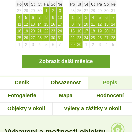
Po
Út
St
Čt
Pá
So
Ne
Po
Út
St
Čt
Pá
So
Ne
27
28
29
30
1
2
3
25
26
27
28
29
30
31
4
5
6
7
8
9
10
1
2
3
4
5
6
7
11
12
13
14
15
16
17
8
9
10
11
12
13
14
18
19
20
21
22
23
24
15
16
17
18
19
20
21
25
26
27
28
29
30
31
22
23
24
25
26
27
28
1
2
3
4
5
6
7
29
30
1
2
3
4
5
Zobrazit další měsíce
Ceník
Obsazenost
Popis
Fotogalerie
Mapa
Hodnocení
Objekty v okolí
Výlety a zážitky v okolí
Vybavení a možnosti objektu