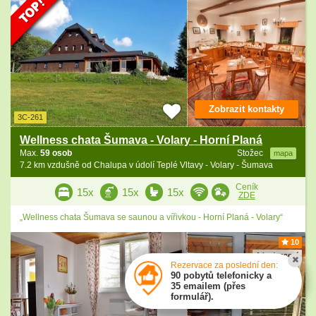
Zobrazit kontakty
3C-261
Wellness chata Šumava - Volary - Horní Planá
Max.
59 osob
Stožec
mapa
7.2 km vzdušně od Chalupa v údolí Teplé Vltavy - Volary - Šumava
Ceník
15x
15x
15x
ZDE
„Wellness chata Šumava se saunou a vířivkou - Horní Planá - Volary“
10
1 hodnocení
Rezervace za poslední den:
90 pobytů telefonicky a
35 emailem (přes
formulář).