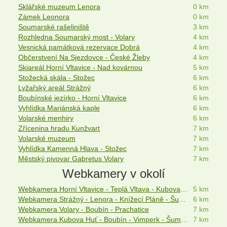
Sklářské muzeum Lenora
0 km
Zámek Leonora
0 km
Soumarské rašeliniště
3 km
Rozhledna Soumarský most - Volary
4 km
Vesnická památková rezervace Dobrá
4 km
Občerstvení Na Sjezdovce - České Žleby
4 km
Skiareál Horní Vltavice - Nad kovárnou
5 km
Stožecká skála - Stožec
6 km
Lyžařský areál Strážný
6 km
Boubínské jezírko - Horní Vltavice
6 km
Vyhlídka Mariánská kaple
6 km
Volarské menhiry
6 km
Zřícenina hradu Kunžvart
7 km
Volarské muzeum
7 km
Vyhlídka Kamenná Hlava - Stožec
7 km
Městský pivovar Gabretus Volary
7 km
Webkamery v okolí
Webkamera Horní Vltavice - Teplá Vltava - Kubova Huť - Šumava
5 km
Webkamera Strážný - Lenora - Knížecí Pláně - Šumava
6 km
Webkamera Volary - Boubín - Prachatice
7 km
Webkamera Kubova Huť - Boubín - Vimperk - Šumava
7 km