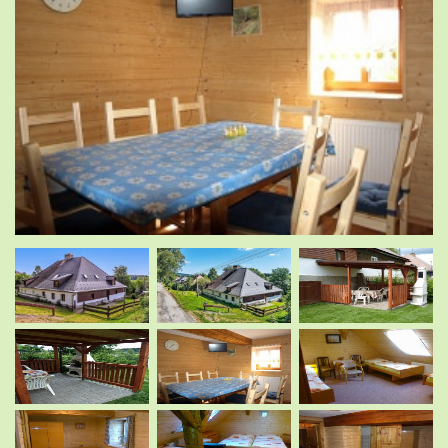
.
.
.
.
.
.