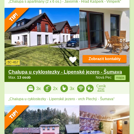
„Chalupa s apartmány (2 x 6 os.) - Javorník - Hrad Kašperk - Vimperk“
Zobrazit kontakty
3C-457
Chalupa u cyklostezky - Lipenské jezero - Šumava
Max.
13 osob
Nová Pec
mapa
Ceník
3x
2x
3x
ZDE
„Chalupa u cyklostezky - Lipenské jezero - vrch Plechý - Šumava“