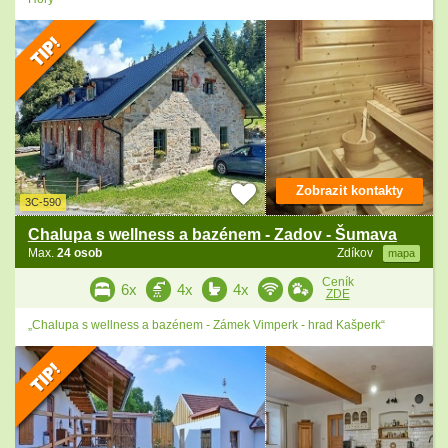
Zobrazit kontakty
3C-590
Chalupa s wellness a bazénem - Zadov - Šumava
Max.
24 osob
Zdíkov
mapa
Ceník
6x
4x
4x
ZDE
„Chalupa s wellness a bazénem - Zámek Vimperk - hrad Kašperk“