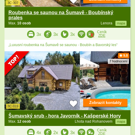
3C-307
Roubenka se saunou na Šumavě - Boubínský
prales
Max.
10 osob
Lenora
mapa
Ceník
3x
3x
3x
ZDE
„Luxusní roubenka na Šumavě se saunou - Boubín a Bavorský les“
9.8
7 hodnocení
Zobrazit kontakty
3C-019
Šumavský srub - hora Javorník - Kašperské Hory
Max.
12 osob
Lhota nad Rohanovem
mapa
Ceník
4x
2x
3x
ZDE