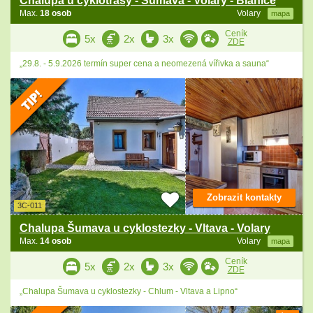
Chalupa u cyklotrasy - Šumava - Volary - Blanice
Max.
18 osob
Volary
mapa
Ceník
5x
2x
3x
ZDE
„29.8. - 5.9.2026 termín super cena a neomezená vířivka a sauna“
Zobrazit kontakty
3C-011
Chalupa Šumava u cyklostezky - Vltava - Volary
Max.
14 osob
Volary
mapa
Ceník
5x
2x
3x
ZDE
„Chalupa Šumava u cyklostezky - Chlum - Vltava a Lipno“