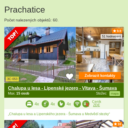
Prachatice
Počet nalezených objektů: 60.
9.9
51 hodnocení
Zobrazit kontakty
3C-053
Chalupa u lesa - Lipenské jezero - Vltava - Šumava
Max.
15 osob
Stožec
mapa
Ceník
4x
4x
4x
ZDE
„Chalupa u lesa a Lipenského jezera - Šumava u Medvědí stezky“
10