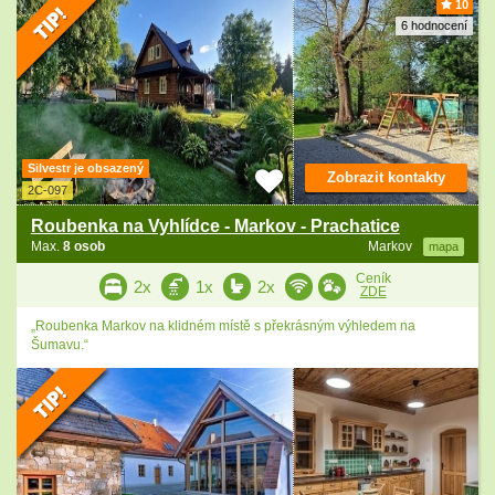
10
6 hodnocení
Silvestr je obsazený
Zobrazit kontakty
2C-097
Roubenka na Vyhlídce - Markov - Prachatice
Max.
8 osob
Markov
mapa
Ceník
2x
1x
2x
ZDE
„Roubenka Markov na klidném místě s překrásným výhledem na
Šumavu.“