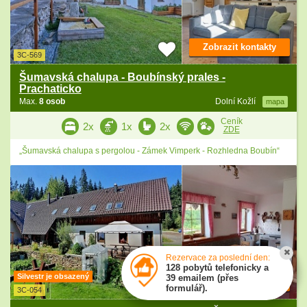
Zobrazit kontakty
3C-569
Šumavská chalupa - Boubínský prales -
Prachaticko
Max.
8 osob
Dolní Kožlí
mapa
Ceník
2x
1x
2x
ZDE
„Šumavská chalupa s pergolou - Zámek Vimperk - Rozhledna Boubín“
Rezervace za poslední den:
128 pobytů telefonicky a
Silvestr je obsazený
39 emailem (přes
Zobrazit kontakty
formulář).
3C-054