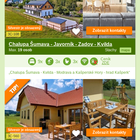
Silvestr je obsazený
Zobrazit kontakty
3C-108
Chalupa Šumava - Javorník - Zadov - Kvilda
Max.
19 osob
Stachy
mapa
Ceník
9x
3x
3x
ZDE
„Chalupa Šumava - Kvilda - Modrava a Kašperské Hory - hrad Kašperk“
Silvestr je obsazený
Zobrazit kontakty
3C-560