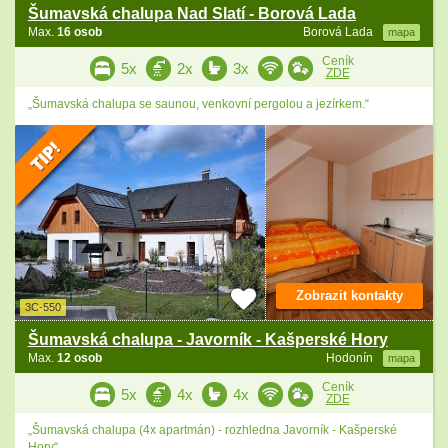
Šumavská chalupa Nad Slatí - Borová Lada
Max.
16 osob
Borová Lada
mapa
Ceník
5x
2x
3x
ZDE
„Šumavská chalupa se saunou, venkovní pergolou a jezírkem.“
Zobrazit kontakty
3C-550
Šumavská chalupa - Javorník - Kašperské Hory
Max.
12 osob
Hodonín
mapa
Ceník
5x
4x
4x
ZDE
„Šumavská chalupa (4x apartmán) - rozhledna Javorník - Kašperské
Hory“