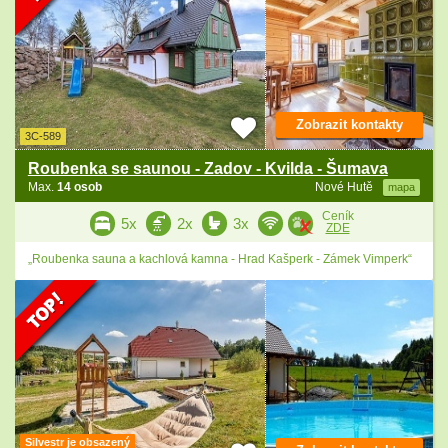
Zobrazit kontakty
3C-589
Roubenka se saunou - Zadov - Kvilda - Šumava
Max.
14 osob
Nové Hutě
mapa
Ceník
5x
2x
3x
ZDE
„Roubenka sauna a kachlová kamna - Hrad Kašperk - Zámek Vimperk“
Silvestr je obsazený