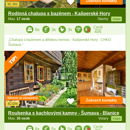
Zobrazit kontakty
3C-351
Rodinná chalupa s bazénem - Kašperské Hory
Max.
17 osob
Stachy
mapa
Ceník
6x
3x
3x
ZDE
„Chalupa s bazénem a dětskou hernou - Kašperské Hory - CHKO
Šumava.“
Silvestr je obsazený
Zobrazit kontakty
3C-036
Roubenka s kachlovými kamny - Šumava - Blanice
Max.
36 osob
Volary
mapa
Ceník
8x
5x
5x