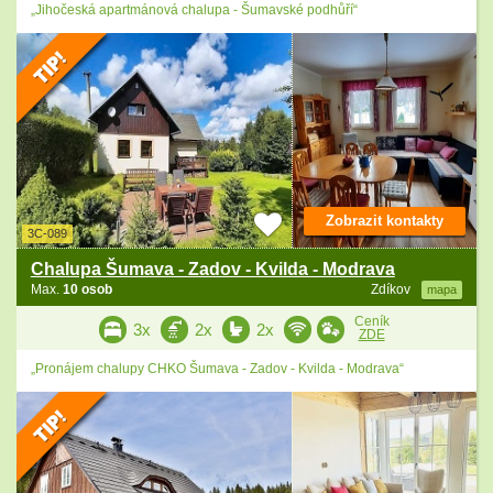
„Jihočeská apartmánová chalupa - Šumavské podhůří“
Zobrazit kontakty
3C-089
Chalupa Šumava - Zadov - Kvilda - Modrava
Max.
10 osob
Zdíkov
mapa
Ceník
3x
2x
2x
ZDE
„Pronájem chalupy CHKO Šumava - Zadov - Kvilda - Modrava“