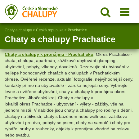
Chaty a chalupy
>
Česká republika
>
Prachatice
Chaty a chalupy Prachatice
Chaty a chalupy k pronájmu -
Prachaticko
.
Okres Prachatice -
chata, chalupa, apartmán, zážitkové ubytování glamping -
ubytování, pobyty, víkendy, dovolená. Rezervujte si ubytování v
nejlépe hodnocených chatách a chalupách v Prachatickém
okrese. Ověřené recenze, aktuální fotografie, nejvýhodnější ceny,
kontakty přímo na ubytovatele - záruka nejlepší ceny. Vybírejte
levné a ověřené ubytování, chaty a chalupy k pronájmu okres
Prachatice, Jihočeský kraj. Chaty a chalupy v
lokalitě okres Prachatice - ubytování - výlety - zážitky, vše na
jednom místě! V nabídce jsou chaty a chalupy pro rodiny s dětmi,
chalupy na Silvestr, chaty s bazénem nebo wellness, zážitkové
ubytování pro dva, pobyty se psem, chaty na samotě i chaty pro
rybáře, sruby a roubenky, objekty k pronájmu vhodné na oslavu
nebo svatbu.