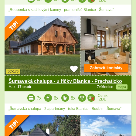
ZDE
„Roubenka s kachlovými kamny - prameniště Blanice - Šumava“
Zobrazit kontakty
3C-176
Šumavská chalupa - u říčky Blanice - Prachaticko
Max.
17 osob
Zvěřenice
mapa
Ceník
7x
6x
8x
ZDE
„Šumavská chalupa - 2 apartmány - řeka Blanice - Boubín - Šumava“