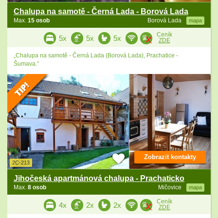
Chalupa na samotě - Černá Lada - Borová Lada
Max.
15 osob
Borová Lada
mapa
Ceník
5x
5x
5x
ZDE
„Chalupa na samotě - Černá Lada (Borová Lada), Prachatice -
Šumava.“
Zobrazit kontakty
2C-213
Jihočeská apartmánová chalupa - Prachaticko
Max.
8 osob
Mičovice
mapa
Ceník
4x
2x
2x
ZDE