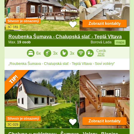
Silvestr je obsazený
Zobrazit kontakty
3C-181
Roubenka Šumava - Chalupská slať - Teplá Vltava
Max.
19 osob
Borová Lada
mapa
Ceník
6x
3x
3x
ZDE
„Roubenka Šumava - Chalupská slať - Teplá Vltava - Soví voliéry“
Silvestr je obsazený
Zobrazit kontakty
3C-029