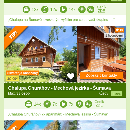
Ceník
12x
12x
14x
ZDE
„Chalupa na Šumavě s veškerým vyžitím pro celou vaší skupinu…..“
10
1 hodnocení
Silvestr je obsazený
Zobrazit kontakty
3C-004
Chalupa Churáňov - Mechová jezírka - Šumava
Max.
33 osob
Kůsov
mapa
Ceník
14x
7x
7x
ZDE
„Chalupa Churáňov (7x apartmán) - Mechová jezírka - Šumava“