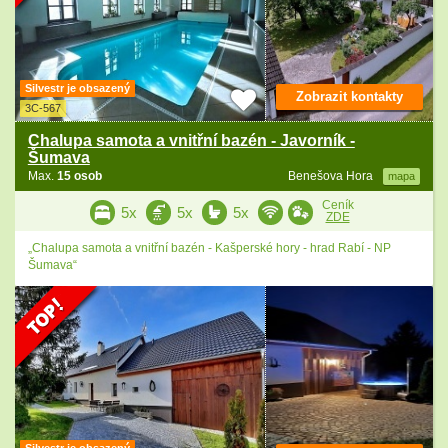
Silvestr je obsazený
Zobrazit kontakty
3C-567
Chalupa samota a vnitřní bazén - Javorník -
Šumava
Max.
15 osob
Benešova Hora
mapa
Ceník
5x
5x
5x
ZDE
„Chalupa samota a vnitřní bazén - Kašperské hory - hrad Rabí - NP
Šumava“