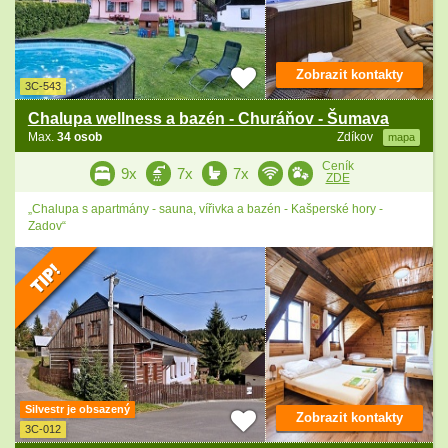
Zobrazit kontakty
3C-543
Chalupa wellness a bazén - Churáňov - Šumava
Max.
34 osob
Zdíkov
mapa
Ceník
9x
7x
7x
ZDE
„Chalupa s apartmány - sauna, vířivka a bazén - Kašperské hory -
Zadov“
Silvestr je obsazený
Zobrazit kontakty
3C-012