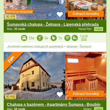
Silvestr je obsazený
Zobrazit kontakty
3C-078
Šumavská chalupa - Želnava - Lipenská přehrada
Max.
35 osob
Nová Pec
mapa
Ceník
15x
5x
7x
ZDE
„Komfortní wellness chalupa (5 apartmánů + stodola) - Šumava“
Zobrazit kontakty
3C-032
Chalupa s bazénem - Apartmány Šumava - Boubín
Max.
56 osob
Volary
mapa