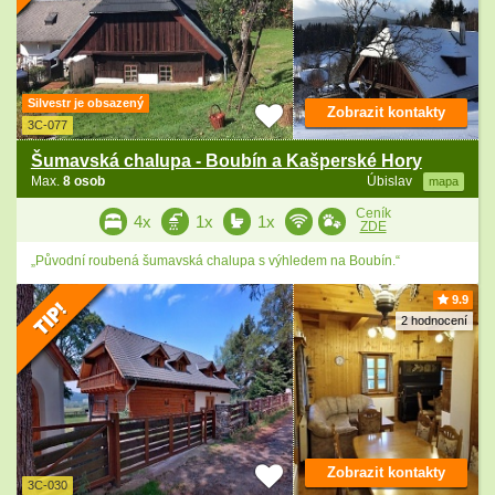
Silvestr je obsazený
Zobrazit kontakty
3C-077
Šumavská chalupa - Boubín a Kašperské Hory
Max.
8 osob
Úbislav
mapa
Ceník
4x
1x
1x
ZDE
„Původní roubená šumavská chalupa s výhledem na Boubín.“
9.9
2 hodnocení
Zobrazit kontakty
3C-030