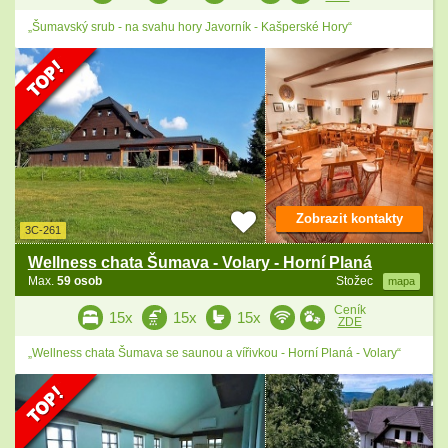
„Šumavský srub - na svahu hory Javorník - Kašperské Hory“
Zobrazit kontakty
3C-261
Wellness chata Šumava - Volary - Horní Planá
Max.
59 osob
Stožec
mapa
Ceník
15x
15x
15x
ZDE
„Wellness chata Šumava se saunou a vířivkou - Horní Planá - Volary“