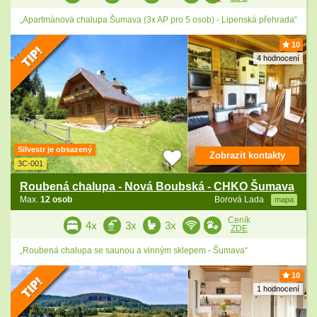
„Apartmánová chalupa Šumava (3x AP pro 5 osob) - Lipenská přehrada“
10
4 hodnocení
Silvestr je obsazený
Zobrazit kontakty
3C-001
Roubená chalupa - Nová Boubská - CHKO Šumava
Max.
12 osob
Borová Lada
mapa
Ceník
4x
3x
3x
ZDE
„Roubená chalupa se saunou a vinným sklepem - Šumava“
10
1 hodnocení