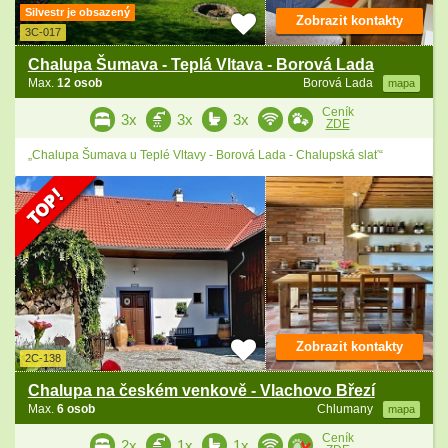
Silvestr je obsazený
Zobrazit kontakty
3C-017
Chalupa Šumava - Teplá Vltava - Borová Lada
Max.
12 osob
Borová Lada
mapa
Ceník
3x
3x
3x
ZDE
„Chalupa Šumava u Teplé Vltavy - Borová Lada - Chalupská slať“
Zobrazit kontakty
2C-138
Chalupa na českém venkově - Vlachovo Březí
Max.
6 osob
Chlumany
mapa
Ceník
2x
1x
1x