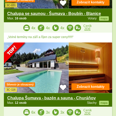
Silvestr je obsazený
Zobrazit kontakty
3C-031
Chalupa se saunou - Šumava - Boubín - Blanice
Max.
16 osob
Volary
mapa
Ceník
4x
4x
4x
ZDE
„Volné termíny na září a říjen za super ceny!!!!!!“
Silvestr je obsazený
Zobrazit kontakty
3C-116
Chalupa Šumava - bazén a sauna - Churáňov
Max.
12 osob
Stachy
mapa
Ceník
6x
3x
3x
ZDE