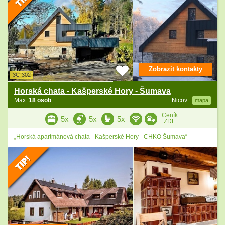
Zobrazit kontakty
3C-302
Horská chata - Kašperské Hory - Šumava
Max.
18 osob
Nicov
mapa
Ceník
5x
5x
5x
ZDE
„Horská apartmánová chata - Kašperské Hory - CHKO Šumava“