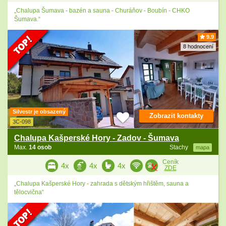
„Chalupa Šumava - bazén a sauna - Churáňov - Boubín - CHKO
Šumava.“
9.9
8 hodnocení
Silvestr je obsazený
Zobrazit kontakty
3C-098
Chalupa Kašperské Hory - Zadov - Šumava
Max.
14 osob
Stachy
mapa
Ceník
4x
4x
4x
ZDE
„Chalupa Kašperské Hory - zahrada s dětským hřištěm, sauna a
tělocvična“