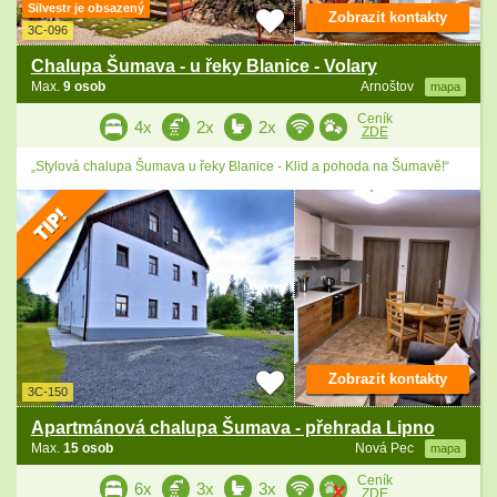
Silvestr je obsazený
Zobrazit kontakty
3C-096
Chalupa Šumava - u řeky Blanice - Volary
Max.
9 osob
Arnoštov
mapa
Ceník
4x
2x
2x
ZDE
„Stylová chalupa Šumava u řeky Blanice - Klid a pohoda na Šumavě!“
Zobrazit kontakty
3C-150
Apartmánová chalupa Šumava - přehrada Lipno
Max.
15 osob
Nová Pec
mapa
Ceník
6x
3x
3x
ZDE