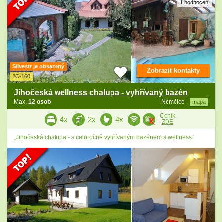
1 hodnocení
Silvestr je obsazený
Zobrazit kontakty
2C-160
Jihočeská wellness chalupa - vyhřívaný bazén
Max.
12 osob
Němčice
mapa
Ceník
4x
2x
4x
ZDE
„Jihočeská chalupa - s celoročně vyhřívaným bazénem a wellness“