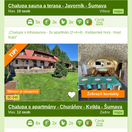
Chalupa sauna a terasa - Javorník - Šumava
Max.
10 osob
Vrbice
mapa
Ceník
5x
3x
3x
ZDE
„Chalupa s infrasaunou - 3x apartmán (2+4+4) - Kašperské hory - hrad
Rabí“
Silvestr je obsazený
Zobrazit kontakty
3C-545
Chalupa s apartmány - Churáňov - Kvilda - Šumava
Max.
12 osob
Zadov
mapa
Ceník
6x
2x
2x
ZDE