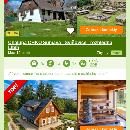
Zobrazit kontakty
3C-304
Chalupa CHKO Šumava - Sviňovice - rozhledna
Libín
Max.
10 osob
Zbytiny
mapa
Ceník
2x
1x
1x
ZDE
„Původní šumavská chalupa na polosamotě u rozhledny Libín.“
Zobrazit kontakty