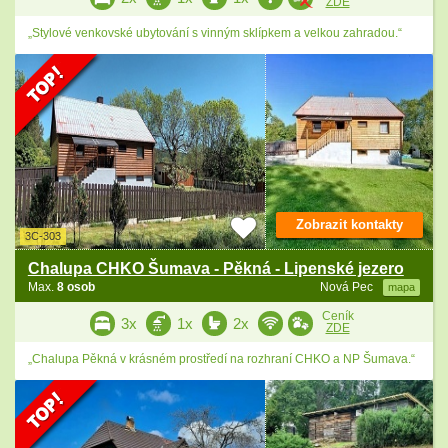
ZDE
„Stylové venkovské ubytování s vinným sklípkem a velkou zahradou.“
Zobrazit kontakty
3C-303
Chalupa CHKO Šumava - Pěkná - Lipenské jezero
Max.
8 osob
Nová Pec
mapa
Ceník
3x
1x
2x
ZDE
„Chalupa Pěkná v krásném prostředí na rozhraní CHKO a NP Šumava.“