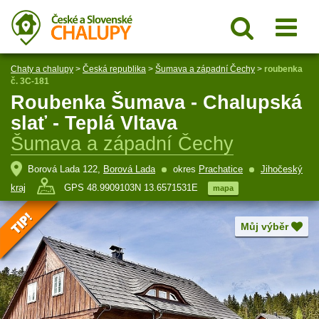
Chaty a chalupy
>
Česká republika
>
Šumava a západní Čechy
>
roubenka
č. 3C-181
Roubenka Šumava - Chalupská
slať - Teplá Vltava
Šumava a západní Čechy
Borová Lada 122,
Borová Lada
okres
Prachatice
Jihočeský
kraj
GPS 48.9909103N 13.6571531E
mapa
Můj výběr