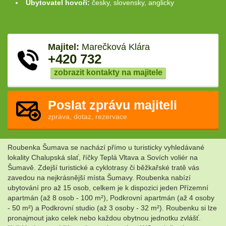
Ubytovatel hovoří:
česky, slovensky, anglicky
Majitel:
Marečková Klára
+420 732
zobrazit kontakty na majitele
Poslat zprávu majiteli
zpráva, dotaz, rezervace
Roubenka Šumava se nachází přímo u turisticky vyhledávané
lokality Chalupská slať, říčky Teplá Vltava a Sovích voliér na
Šumavě. Zdejší turistické a cyklotrasy či běžkařské tratě vás
zavedou na nejkrásnější místa Šumavy. Roubenka nabízí
ubytování pro až 15 osob, celkem je k dispozici jeden Přízemní
apartmán (až 8 osob - 100 m²), Podkrovní apartmán (až 4 osoby
- 50 m²) a Podkrovní studio (až 3 osoby - 32 m²). Roubenku si lze
pronajmout jako celek nebo každou obytnou jednotku zvlášť.