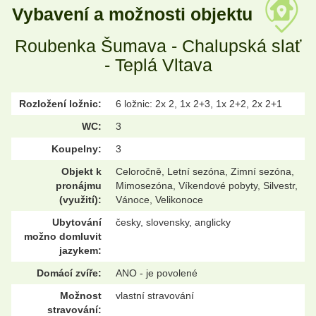
Vybavení a možnosti objektu
Roubenka Šumava - Chalupská slať
- Teplá Vltava
Rozložení ložnic:
6 ložnic: 2x 2, 1x 2+3, 1x 2+2, 2x 2+1
WC:
3
Koupelny:
3
Objekt k
Celoročně, Letní sezóna, Zimní sezóna,
pronájmu
Mimosezóna, Víkendové pobyty, Silvestr,
(využití):
Vánoce, Velikonoce
Ubytování
česky, slovensky, anglicky
možno domluvit
jazykem:
Domácí zvíře:
ANO - je povolené
Možnost
vlastní stravování
stravování: