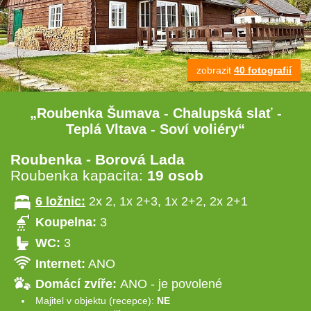
zobrazit
40 fotografií
„Roubenka Šumava - Chalupská slať -
Teplá Vltava - Soví voliéry“
Roubenka - Borová Lada
Roubenka kapacita:
19 osob
6 ložnic:
2x 2, 1x 2+3, 1x 2+2, 2x 2+1
Koupelna:
3
WC:
3
Internet:
ANO
Domácí zvíře:
ANO - je povolené
Majitel v objektu (recepce):
NE