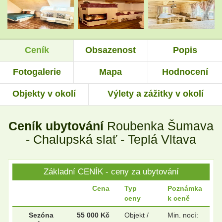
.
.
Ceník
Obsazenost
Popis
.
.
Fotogalerie
Mapa
Hodnocení
Objekty v okolí
Výlety a zážitky v okolí
.
.
Ceník ubytování
Roubenka Šumava
.
.
- Chalupská slať - Teplá Vltava
Základní CENÍK - ceny za ubytování
.
.
Cena
Typ
Poznámka
ceny
k ceně
.
.
Sezóna
55 000 Kč
Objekt /
Min. nocí: