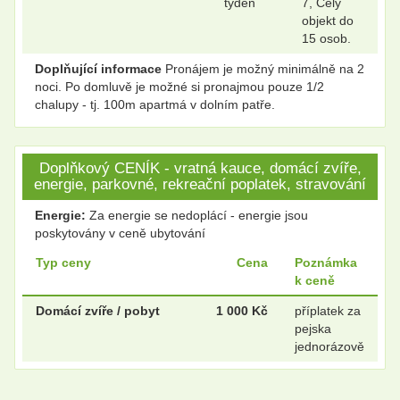
týden
7, Celý
objekt do
15 osob.
Doplňující informace
Pronájem je možný minimálně na 2
noci. Po domluvě je možné si pronajmou pouze 1/2
chalupy - tj. 100m apartmá v dolním patře.
Doplňkový CENÍK - vratná kauce, domácí zvíře,
energie, parkovné, rekreační poplatek, stravování
Energie:
Za energie se nedoplácí - energie jsou
poskytovány v ceně ubytování
Typ ceny
Cena
Poznámka
k ceně
Domácí zvíře / pobyt
1 000 Kč
příplatek za
pejska
jednorázově