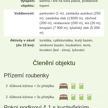
Vytápění
kamna / krb na tuhá paliva, podlahové
objektu:
topení
Vzdálenosti:
parkování (1 m), zastávka autobus (250
m), zastávka vlak (13000 m), obchod
(200 m), restaurace (200 m), les (20 m),
koupání (7 900 m), lyžařský vlek (5 000
m)
Aktivity v okolí
turistika, cykloturistika, krytý bazén,
(do 15 km):
venkovní bazén, houbaření, tenis,
bruslení (led - zima), lyžování
Členění objektu
Přízemí roubenky
2 -lůžková ložnice + 2x přistýlka
2 -lůžková ložnice + 3x přistýlka
Pokoj podkroví č.1 s kuchyňským