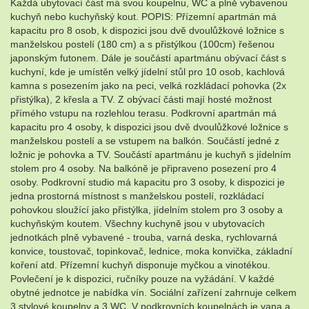
Každá ubytovací část má svou koupelnu, WC a plně vybavenou
kuchyň nebo kuchyňský kout. POPIS: Přízemní apartmán má
kapacitu pro 8 osob, k dispozici jsou dvě dvoulůžkové ložnice s
manželskou postelí (180 cm) a s přistýlkou (100cm) řešenou
japonským futonem. Dále je součástí apartmánu obývací část s
kuchyní, kde je umístěn velký jídelní stůl pro 10 osob, kachlová
kamna s posezením jako na peci, velká rozkládací pohovka (2x
přistýlka), 2 křesla a TV. Z obývací části mají hosté možnost
přímého vstupu na rozlehlou terasu. Podkrovní apartmán má
kapacitu pro 4 osoby, k dispozici jsou dvě dvoulůžkové ložnice s
manželskou postelí a se vstupem na balkón. Součástí jedné z
ložnic je pohovka a TV. Součástí apartmánu je kuchyň s jídelním
stolem pro 4 osoby. Na balkóně je připraveno posezení pro 4
osoby. Podkrovní studio má kapacitu pro 3 osoby, k dispozici je
jedna prostorná místnost s manželskou postelí, rozkládací
pohovkou sloužící jako přistýlka, jídelním stolem pro 3 osoby a
kuchyňským koutem. Všechny kuchyně jsou v ubytovacích
jednotkách plně vybavené - trouba, varná deska, rychlovarná
konvice, toustovač, topinkovač, lednice, moka konvička, základní
koření atd. Přízemní kuchyň disponuje myčkou a vinotékou.
Povlečení je k dispozici, ručníky pouze na vyžádání. V každé
obytné jednotce je nabídka vín. Sociální zařízení zahrnuje celkem
3 stylové koupelny a 3 WC. V podkrovních koupelnách je vana a