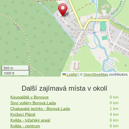
300 m
1000 ft
Leaflet
|
©
OpenStreetMap
contributors
Další zajímavá místa v okolí
Koupaliště v Borovce
0 km
Soví voliéry Borová Lada
0 km
Chalupské jezírko - Borová Lada
1 km
Knížecí Pláně
4 km
Kvilda - lyžařský areál
6 km
Kvilda - centrum
6 km