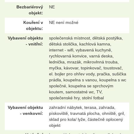
Bezbariérový
NE
objekt:
Kouření v
NE není možné
objektu:
Vybavení objektu
společenská místnost, dětská postýlka,
- vnitřní:
dětská stolička, kachlová kamna,
internet - wifi, vybavená kuchyně,
rychlovarná konvice, varná deska,
lednička, mrazák, mikrovlnná trouba,
myčka, kávovar, topinkovač, toustovač,
el. bojler pro ohřev vody, pračka, sušička
prádla, koupelna s vanou, koupelna s wc
společné, koupelna se sprchovým
koutem, samostatné wc, TV,
společenské hry, stolní fotbal
Vybavení objektu
zahradní nábytek, terasa, zahrada,
- venkovní:
pískoviště, travnatá plocha, ohniště, gril,
sklad pro kola/ lyže, částečně oplocený
objekt