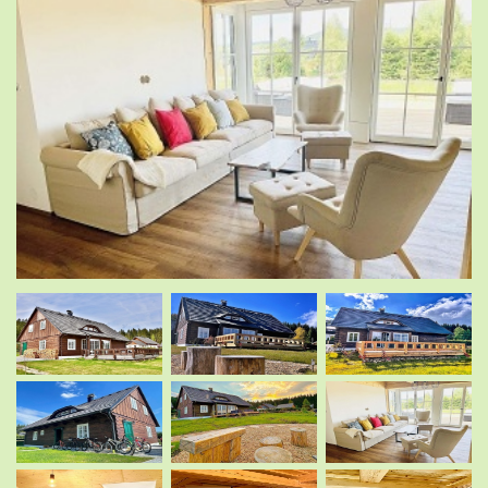
.
.
.
.