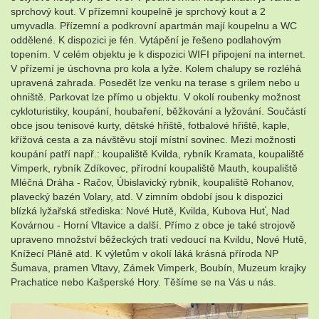
sprchový kout. V přízemní koupelně je sprchový kout a 2
umyvadla. Přízemní a podkrovní apartmán mají koupelnu a WC
oddělené. K dispozici je fén. Vytápění je řešeno podlahovým
topením. V celém objektu je k dispozici WIFI připojení na internet.
V přízemí je úschovna pro kola a lyže. Kolem chalupy se rozléhá
upravená zahrada. Posedět lze venku na terase s grilem nebo u
ohniště. Parkovat lze přímo u objektu. V okolí roubenky možnost
cykloturistiky, koupání, houbaření, běžkování a lyžování. Součástí
obce jsou tenisové kurty, dětské hřiště, fotbalové hřiště, kaple,
křížová cesta a za návštěvu stojí místní sovinec. Mezi možnosti
koupání patří např.: koupaliště Kvilda, rybník Kramata, koupaliště
Vimperk, rybník Zdíkovec, přírodní koupaliště Mauth, koupaliště
Mléčná Dráha - Račov, Úbislavický rybník, koupaliště Rohanov,
plavecký bazén Volary, atd. V zimním období jsou k dispozici
blízká lyžařská střediska: Nové Hutě, Kvilda, Kubova Huť, Nad
Kovárnou - Horní Vltavice a další. Přímo z obce je také strojově
upraveno množství běžeckých tratí vedoucí na Kvildu, Nové Hutě,
Knížecí Pláně atd. K výletům v okolí láká krásná příroda NP
Šumava, pramen Vltavy, Zámek Vimperk, Boubín, Muzeum krajky
Prachatice nebo Kašperské Hory. Těšíme se na Vás u nás.