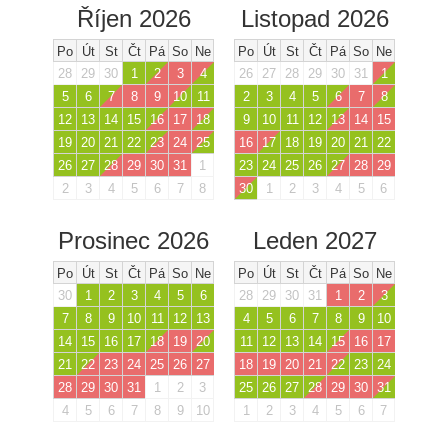
Říjen 2026
Listopad 2026
Po
Út
St
Čt
Pá
So
Ne
Po
Út
St
Čt
Pá
So
Ne
28
29
30
1
2
3
4
26
27
28
29
30
31
1
5
6
7
8
9
10
11
2
3
4
5
6
7
8
12
13
14
15
16
17
18
9
10
11
12
13
14
15
19
20
21
22
23
24
25
16
17
18
19
20
21
22
26
27
28
29
30
31
1
23
24
25
26
27
28
29
2
3
4
5
6
7
8
30
1
2
3
4
5
6
Prosinec 2026
Leden 2027
Po
Út
St
Čt
Pá
So
Ne
Po
Út
St
Čt
Pá
So
Ne
30
1
2
3
4
5
6
28
29
30
31
1
2
3
7
8
9
10
11
12
13
4
5
6
7
8
9
10
14
15
16
17
18
19
20
11
12
13
14
15
16
17
21
22
23
24
25
26
27
18
19
20
21
22
23
24
28
29
30
31
1
2
3
25
26
27
28
29
30
31
4
5
6
7
8
9
10
1
2
3
4
5
6
7