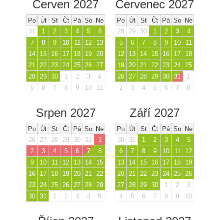
Červen 2027
Červenec 2027
Po
Út
St
Čt
Pá
So
Ne
Po
Út
St
Čt
Pá
So
Ne
31
1
2
3
4
5
6
28
29
30
1
2
3
4
7
8
9
10
11
12
13
5
6
7
8
9
10
11
14
15
16
17
18
19
20
12
13
14
15
16
17
18
21
22
23
24
25
26
27
19
20
21
22
23
24
25
28
29
30
1
2
3
4
26
27
28
29
30
31
1
5
6
7
8
9
10
11
2
3
4
5
6
7
8
Srpen 2027
Září 2027
Po
Út
St
Čt
Pá
So
Ne
Po
Út
St
Čt
Pá
So
Ne
26
27
28
29
30
31
1
30
31
1
2
3
4
5
2
3
4
5
6
7
8
6
7
8
9
10
11
12
9
10
11
12
13
14
15
13
14
15
16
17
18
19
16
17
18
19
20
21
22
20
21
22
23
24
25
26
23
24
25
26
27
28
29
27
28
29
30
1
2
3
30
31
1
2
3
4
5
4
5
6
7
8
9
10