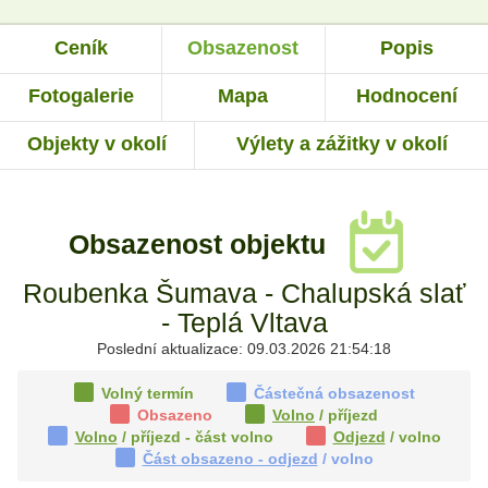
Ceník
Obsazenost
Popis
Fotogalerie
Mapa
Hodnocení
Objekty v okolí
Výlety a zážitky v okolí
Obsazenost objektu
Roubenka Šumava - Chalupská slať
- Teplá Vltava
Poslední aktualizace: 09.03.2026 21:54:18
Volný termín
Částečná obsazenost
Obsazeno
Volno
/ příjezd
Volno
/ příjezd - část volno
Odjezd
/ volno
Část obsazeno - odjezd
/ volno