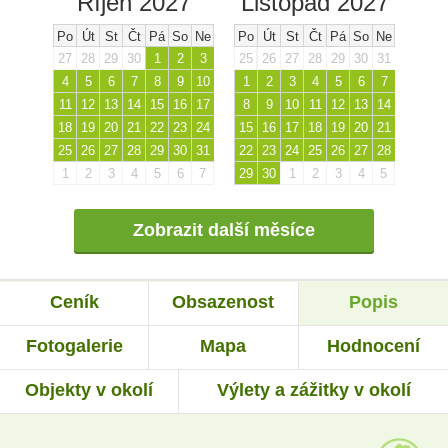
Říjen 2027
Listopad 2027
Po
Út
St
Čt
Pá
So
Ne
Po
Út
St
Čt
Pá
So
Ne
27
28
29
30
1
2
3
25
26
27
28
29
30
31
4
5
6
7
8
9
10
1
2
3
4
5
6
7
11
12
13
14
15
16
17
8
9
10
11
12
13
14
18
19
20
21
22
23
24
15
16
17
18
19
20
21
25
26
27
28
29
30
31
22
23
24
25
26
27
28
1
2
3
4
5
6
7
29
30
1
2
3
4
5
Zobrazit další měsíce
Ceník
Obsazenost
Popis
Fotogalerie
Mapa
Hodnocení
Objekty v okolí
Výlety a zážitky v okolí