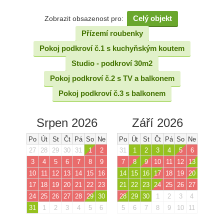
Celý objekt
Zobrazit obsazenost pro:
Přízemí roubenky
Pokoj podkroví č.1 s kuchyňským koutem
Studio - podkroví 30m2
Pokoj podkroví č.2 s TV a balkonem
Pokoj podkroví č.3 s balkonem
Srpen 2026
Září 2026
Po
Út
St
Čt
Pá
So
Ne
Po
Út
St
Čt
Pá
So
Ne
27
28
29
30
31
1
2
31
1
2
3
4
5
6
3
4
5
6
7
8
9
7
8
9
10
11
12
13
10
11
12
13
14
15
16
14
15
16
17
18
19
20
17
18
19
20
21
22
23
21
22
23
24
25
26
27
24
25
26
27
28
29
30
28
29
30
1
2
3
4
31
1
2
3
4
5
6
5
6
7
8
9
10
11