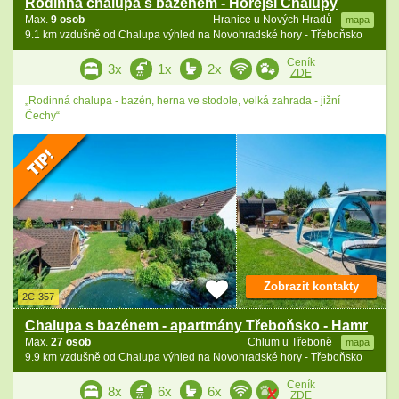
Rodinná chalupa s bazénem - Hořejší Chalupy
Max.
9 osob
Hranice u Nových Hradů
mapa
9.1 km vzdušně od Chalupa výhled na Novohradské hory - Třeboňsko
Ceník
3x
1x
2x
ZDE
„Rodinná chalupa - bazén, herna ve stodole, velká zahrada - jižní
Čechy“
Zobrazit kontakty
2C-357
Chalupa s bazénem - apartmány Třeboňsko - Hamr
Max.
27 osob
Chlum u Třeboně
mapa
9.9 km vzdušně od Chalupa výhled na Novohradské hory - Třeboňsko
Ceník
8x
6x
6x
ZDE