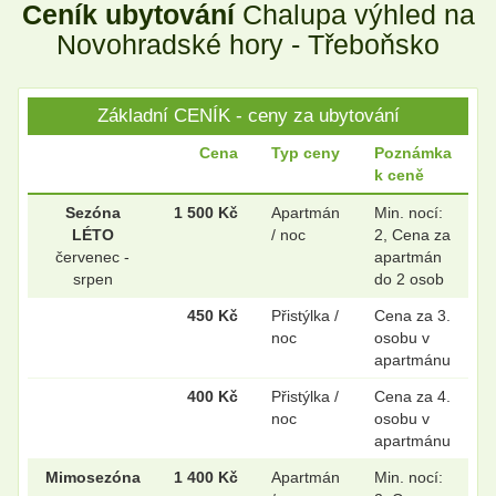
Ceník ubytování
Chalupa výhled na
.
.
Novohradské hory - Třeboňsko
Základní CENÍK - ceny za ubytování
.
.
Cena
Typ ceny
Poznámka
k ceně
.
.
Sezóna
1 500 Kč
Apartmán
Min. nocí:
LÉTO
/ noc
2, Cena za
červenec -
apartmán
srpen
do 2 osob
.
.
450 Kč
Přistýlka /
Cena za 3.
noc
osobu v
apartmánu
400 Kč
Přistýlka /
Cena za 4.
noc
osobu v
apartmánu
Mimosezóna
1 400 Kč
Apartmán
Min. nocí: