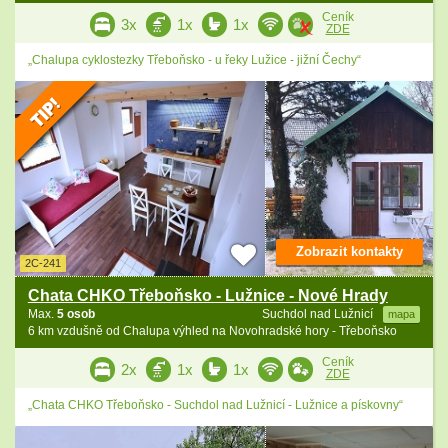
Ceník
3x
1x
1x
ZDE
„Chalupa cyklostezky Třeboňsko - u řeky Lužice - jižní Čechy“
Zobrazit kontakty
2C-241
Chata CHKO Třeboňsko - Lužnice - Nové Hrady
Max.
5 osob
Suchdol nad Lužnicí
mapa
6 km vzdušně od Chalupa výhled na Novohradské hory - Třeboňsko
Ceník
2x
1x
1x
ZDE
„Chata CHKO Třeboňsko - Suchdol nad Lužnicí - Lužnice a pískovny“