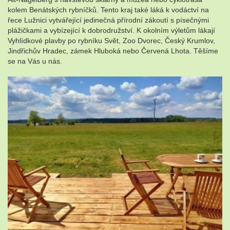
kolem Benátských rybníčků. Tento kraj také láká k vodáctví na
řece Lužnici vytvářející jedinečná přírodní zákoutí s písečnými
plážičkami a vybízející k dobrodružství. K okolním výletům lákají
Vyhlídkové plavby po rybníku Svět, Zoo Dvorec, Český Krumlov,
Jindřichův Hradec, zámek Hluboká nebo Červená Lhota. Těšíme
se na Vás u nás.