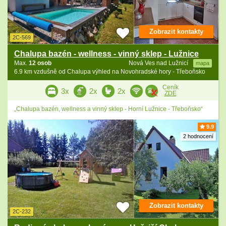
Zobrazit kontakty
2C-569
Chalupa bazén - wellness - vinný sklep - Lužnice
Max.
12 osob
Nová Ves nad Lužnicí
mapa
6.9 km vzdušně od Chalupa výhled na Novohradské hory - Třeboňsko
Ceník
3x
2x
2x
ZDE
„Chalupa bazén, wellness a vinný sklep - Horní Lužnice - Třeboňsko“
9.9
2 hodnocení
Zobrazit kontakty
2C-232