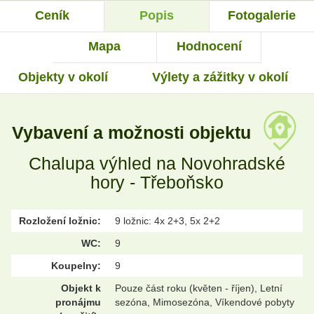
Ceník
Popis
Fotogalerie
Mapa
Hodnocení
Objekty v okolí
Výlety a zážitky v okolí
Vybavení a možnosti objektu
Chalupa výhled na Novohradské
hory - Třeboňsko
Rozložení ložnic:
9 ložnic: 4x 2+3, 5x 2+2
WC:
9
Koupelny:
9
Objekt k
Pouze část roku (květen - říjen), Letní
pronájmu
sezóna, Mimosezóna, Víkendové pobyty