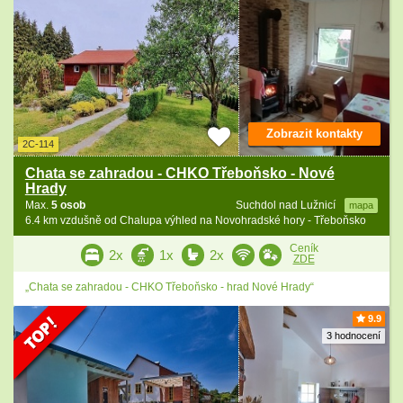
Zobrazit kontakty
2C-114
Chata se zahradou - CHKO Třeboňsko - Nové
Hrady
Max.
5 osob
Suchdol nad Lužnicí
mapa
6.4 km vzdušně od Chalupa výhled na Novohradské hory - Třeboňsko
Ceník
2x
1x
2x
ZDE
„Chata se zahradou - CHKO Třeboňsko - hrad Nové Hrady“
9.9
3 hodnocení