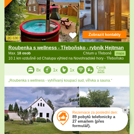
Zobrazit kontakty
2C-130
Roubenka s wellness - Třeboňsko - rybník Hejtman
Max.
18 osob
Chlum u Třeboně
mapa
10.1 km vzdušně od Chalupa výhled na Novohradské hory - Třeboňsko
Ceník
8x
1x
1x
ZDE
„Roubenka s wellness - vyhřívaný koupací sud, vířivka a sauna.“
Rezervace za poslední den:
89 pobytů telefonicky a
27 emailem (přes
formulář).