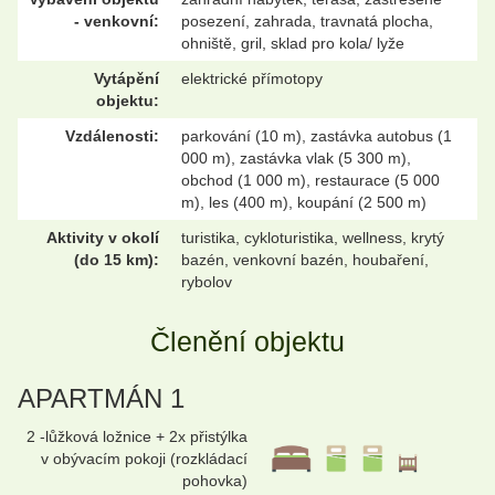
- venkovní:
posezení, zahrada, travnatá plocha,
ohniště, gril, sklad pro kola/ lyže
Vytápění
elektrické přímotopy
objektu:
Vzdálenosti:
parkování (10 m), zastávka autobus (1
000 m), zastávka vlak (5 300 m),
obchod (1 000 m), restaurace (5 000
m), les (400 m), koupání (2 500 m)
Aktivity v okolí
turistika, cykloturistika, wellness, krytý
(do 15 km):
bazén, venkovní bazén, houbaření,
rybolov
Členění objektu
APARTMÁN 1
2 -lůžková ložnice + 2x přistýlka
v obývacím pokoji (rozkládací
pohovka)