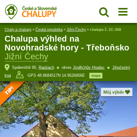
Chaty a chalupy
>
Česká republika
>
Jižní Čechy
>
chalupa č. 2C-308
Chalupa výhled na
Novohradské hory - Třeboňsko
Jižní Čechy
Spáleniště 95,
Rapšach
okres
Jindřichův Hradec
Jihočeský
kraj
GPS 48.8684517N 14.9526806E
mapa
Můj výběr