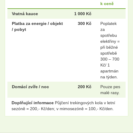
k ceně
Vratná kauce
1 000 Kč
Platba za energie / objekt
300 Kč
Poplatek
/ pobyt
za
spotřebu
elektřiny =
při běžné
spotřebě
300 – 700
Kč/ 1
apartmán
na týden.
Domácí zvíře / noc
200 Kč
Pouze pes
malé rasy.
Doplňující informace
Půjčení trekingových kola v letní
sezóně = 200,- Kč/den; v mimosezóně = 100,- Kč/den.