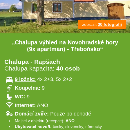
zobrazit
30 fotografií
„Chalupa výhled na Novohradské hory
(9x apartmán) - Třeboňsko“
Chalupa - Rapšach
Chalupa kapacita:
40 osob
9 ložnic:
4x 2+3, 5x 2+2
Koupelna:
9
WC:
9
Internet:
ANO
Domácí zvíře:
Pouze po dohodě
Majitel v objektu (recepce):
ANO
Ubytovatel hovoří:
česky, slovensky, německy