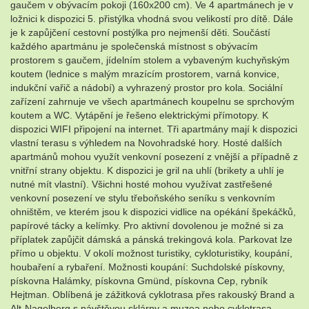
gaučem v obývacím pokoji (160x200 cm). Ve 4 apartmánech je v
ložnici k dispozici 5. přistýlka vhodná svou velikostí pro dítě. Dále
je k zapůjčení cestovní postýlka pro nejmenší děti. Součástí
každého apartmánu je společenská místnost s obývacím
prostorem s gaučem, jídelním stolem a vybaveným kuchyňským
koutem (lednice s malým mrazícím prostorem, varná konvice,
indukční vařič a nádobí) a vyhrazený prostor pro kola. Sociální
zařízení zahrnuje ve všech apartmánech koupelnu se sprchovým
koutem a WC. Vytápění je řešeno elektrickými přímotopy. K
dispozici WIFI připojení na internet. Tři apartmány mají k dispozici
vlastní terasu s výhledem na Novohradské hory. Hosté dalších
apartmánů mohou využít venkovní posezení z vnější a případně z
vnitřní strany objektu. K dispozici je gril na uhlí (brikety a uhlí je
nutné mít vlastní). Všichni hosté mohou využívat zastřešené
venkovní posezení ve stylu třeboňského seníku s venkovním
ohništěm, ve kterém jsou k dispozici vidlice na opékání špekáčků,
papírové tácky a kelímky. Pro aktivní dovolenou je možné si za
příplatek zapůjčit dámská a pánská trekingová kola. Parkovat lze
přímo u objektu. V okolí možnost turistiky, cykloturistiky, koupání,
houbaření a rybaření. Možnosti koupání: Suchdolské pískovny,
pískovna Halámky, pískovna Gmünd, pískovna Cep, rybník
Hejtman. Oblíbená je zážitková cyklotrasa přes rakouský Brand a
Alt-Nagelberg s návštěvou sklárny a muzea nebo cyklotrasa