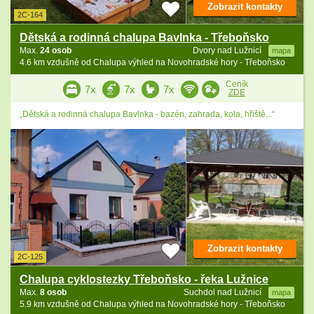
Zobrazit kontakty
2C-164
Dětská a rodinná chalupa Bavlnka - Třeboňsko
Max.
24 osob
Dvory nad Lužnicí
mapa
4.6 km vzdušně od Chalupa výhled na Novohradské hory - Třeboňsko
Ceník
7x
7x
7x
ZDE
„Dětská a rodinná chalupa Bavlnka - bazén, zahrada, kola, hřiště...“
Zobrazit kontakty
2C-125
Chalupa cyklostezky Třeboňsko - řeka Lužnice
Max.
8 osob
Suchdol nad Lužnicí
mapa
5.9 km vzdušně od Chalupa výhled na Novohradské hory - Třeboňsko