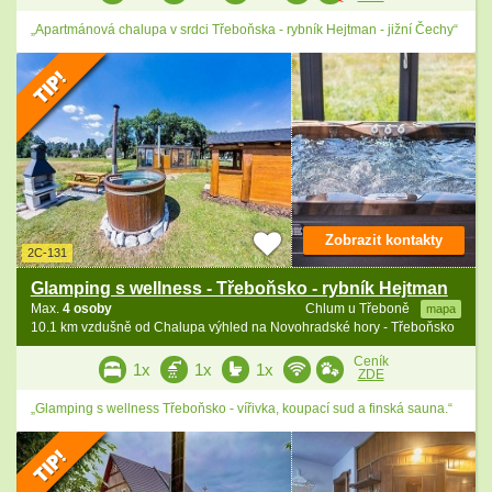
„Apartmánová chalupa v srdci Třeboňska - rybník Hejtman - jižní Čechy“
Zobrazit kontakty
2C-131
Glamping s wellness - Třeboňsko - rybník Hejtman
Max.
4 osoby
Chlum u Třeboně
mapa
10.1 km vzdušně od Chalupa výhled na Novohradské hory - Třeboňsko
Ceník
1x
1x
1x
ZDE
„Glamping s wellness Třeboňsko - vířivka, koupací sud a finská sauna.“