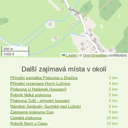
300 m
1000 ft
Leaflet
|
©
OpenStreetMap
contributors
Další zajímavá místa v okolí
Přírodní památka Pískovna u Dračice
3 km
Přírodní rezervace Horní Lužnice
4 km
Pískovna U Halámek (koupání)
5 km
Rybník Velká pískovna
5 km
Pískovna Tušť - přírodní koupání
6 km
Náměstí Svobody, Suchdol nad Lužnicí
6 km
Zatopená pískovna Cep
9 km
Cepská pískovna
10 km
Rybník Nový u Cepu
10 km