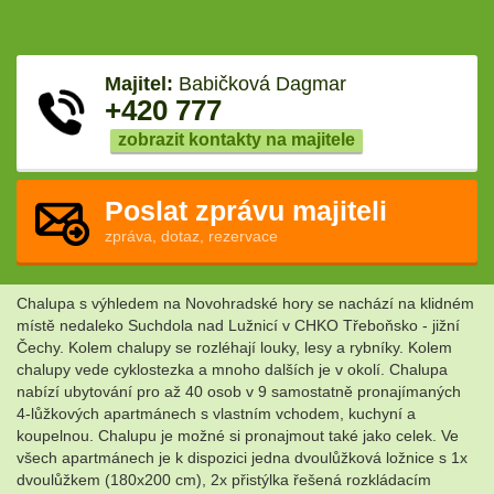
Majitel:
Babičková Dagmar
+420 777
zobrazit kontakty na majitele
Poslat zprávu majiteli
zpráva, dotaz, rezervace
Chalupa s výhledem na Novohradské hory se nachází na klidném
místě nedaleko Suchdola nad Lužnicí v CHKO Třeboňsko - jižní
Čechy. Kolem chalupy se rozléhají louky, lesy a rybníky. Kolem
chalupy vede cyklostezka a mnoho dalších je v okolí. Chalupa
nabízí ubytování pro až 40 osob v 9 samostatně pronajímaných
4-lůžkových apartmánech s vlastním vchodem, kuchyní a
koupelnou. Chalupu je možné si pronajmout také jako celek. Ve
všech apartmánech je k dispozici jedna dvoulůžková ložnice s 1x
dvoulůžkem (180x200 cm), 2x přistýlka řešená rozkládacím