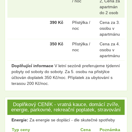
/ noc
2, Cena za
apartmán
do 2 osob
390 Kč
Přistýlka /
Cena za 3.
noc
osobu v
apartmánu
350 Kč
Přistýlka /
Cena za 4.
noc
osobu v
apartmánu
Doplňující informace
V letní sezóně preferujeme týdenní
pobyty od soboty do soboty. Za 5. osobu na přistýlce
účtován doplatek 350 Kč/noc. Příplatek za ubytování s
terasou 200 Kč/noc.
Doplňkový CENÍK - vratná kauce, domácí zvíře,
energie, parkovné, rekreační poplatek, stravování
Energie:
Za energie se doplácí - dle skutečné spotřeby
Typ ceny
Cena
Poznámka