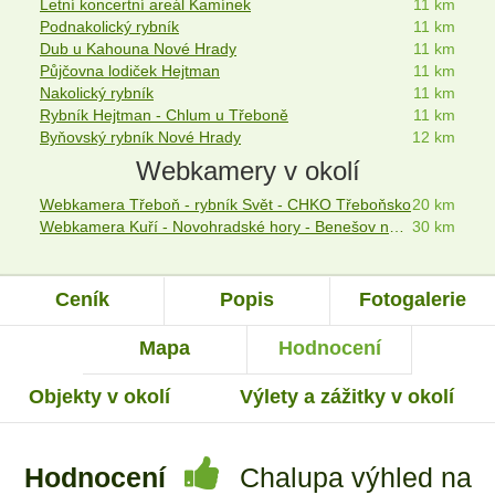
Letní koncertní areál Kamínek
11 km
Podnakolický rybník
11 km
Dub u Kahouna Nové Hrady
11 km
Půjčovna lodiček Hejtman
11 km
Nakolický rybník
11 km
Rybník Hejtman - Chlum u Třeboně
11 km
Byňovský rybník Nové Hrady
12 km
Webkamery v okolí
Webkamera Třeboň - rybník Svět - CHKO Třeboňsko
20 km
Webkamera Kuří - Novohradské hory - Benešov nad Černou
30 km
Ceník
Popis
Fotogalerie
Mapa
Hodnocení
Objekty v okolí
Výlety a zážitky v okolí
Hodnocení
Chalupa výhled na