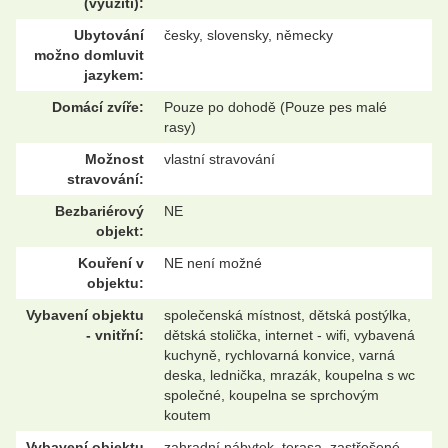
(využití):
Ubytování
česky, slovensky, německy
možno domluvit
jazykem:
Domácí zvíře:
Pouze po dohodě (Pouze pes malé
rasy)
Možnost
vlastní stravování
stravování:
Bezbariérový
NE
objekt:
Kouření v
NE není možné
objektu:
Vybavení objektu
společenská místnost, dětská postýlka,
- vnitřní:
dětská stolička, internet - wifi, vybavená
kuchyně, rychlovarná konvice, varná
deska, lednička, mrazák, koupelna s wc
společné, koupelna se sprchovým
koutem
Vybavení objektu
zahradní nábytek, terasa, zastřešené