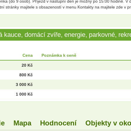
a (do 9 osob). Příjezd v nástupní den je možný po 15:00 hodině. V de
stní stránky majitele s obsazeností v menu Kontakty na majitele zde v pr
 kauce, domácí zvíře, energie, parkovné, rekre
Cena
Poznámka k ceně
20 Kč
800 Kč
3 000 Kč
1 000 Kč
ie
Mapa
Hodnocení
Objekty v oko