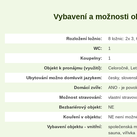
Vybavení a možnosti o
Rozložení ložnic:
8 ložnic: 2x 3,
WC:
1
Koupelny:
1
Objekt k pronájmu (využití):
Celoročně, Let
Ubytování možno domluvit jazykem:
česky, slovens
Domácí zvíře:
ANO - je povo
Možnost stravování:
vlastní stravov
Bezbariérový objekt:
NE
Kouření v objektu:
NE není možn
Vybavení objektu - vnitřní:
společenská mí
sauna, vířivka