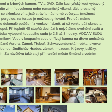
posezení u krbových kamen, TV a DVD. Dále kuchyňský kout vybavený
mníte zimní dovolenou nebo romantický víkend, dále prostorný
se sklenkou vína jistě strávíte nádherné večery.... (možnost
pergolou, na terase je možnost grilování. Pro děti máme
o dokonalé potěšení z venkovní lázně, ať už venku pálí slunce a
upel. Při teplotě 40 stupňů dochází k největšímu uvolnění svalů a
á doba vytopení koupacího sudu je 2,5 až 3 hodiny. VODA V SUDU
vi. Vodu v koupacím sudu ohřívají kamna na dřevo umístěná
, lázně Aurora, Zámek Třeboň, Schwarzenberská hrobka, pivovar
lednou. Jindřichův Hradec: zámek, muzeum, Krýzovy jesličky,
ejn. Za návštěvu také stojí příhraniční město Gmünd s vodním
.
.
.
.
.
.
.
.