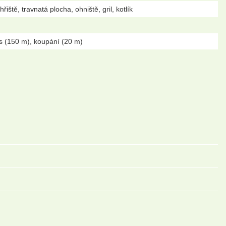
iště, travnatá plocha, ohniště, gril, kotlík
s (150 m), koupání (20 m)