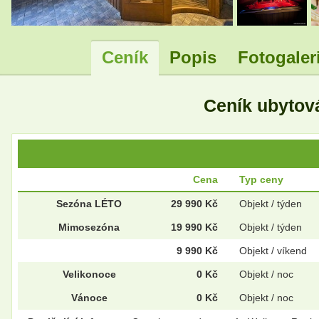
Ceník
Popis
Fotogaler
Ceník ubytov
Cena
Typ ceny
Sezóna LÉTO
29 990 Kč
Objekt / týden
Mimosezóna
19 990 Kč
Objekt / týden
9 990 Kč
Objekt / víkend
Velikonoce
0 Kč
Objekt / noc
Vánoce
0 Kč
Objekt / noc