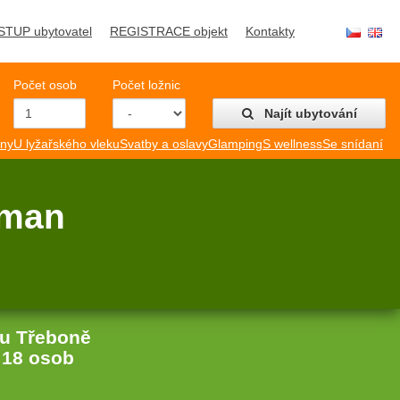
STUP ubytovatel
REGISTRACE objekt
Kontakty
Počet osob
Počet ložnic
Najít ubytování
mny
U lyžařského vleku
Svatby a oslavy
Glamping
S wellness
Se snídaní
tman
u Třeboně
:
18 osob