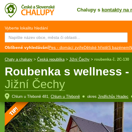
Chalupy s
kontakty na 
CZ
EN
Vyberte lokalitu hledání
Oblíbené vyhledávání
Pes - domácí zvíře
Dětské hřistě
S bazénem
N
Chaty a chalupy
>
Česká republika
>
Jižní Čechy
>
roubenka č. 2C-130
Roubenka s wellness -
Jižní Čechy
Chlum u Třeboně 481,
Chlum u Třeboně
okres
Jindřichův Hradec