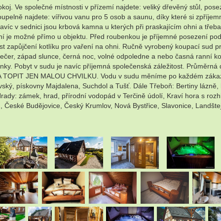
 pokoj. Ve společné místnosti v přízemí najdete: veliký dřevěný stůl, 
oupelně najdete: vířivou vanu pro 5 osob a saunu, díky které si zpříje
víc v sednici jsou krbová kamna u kterých při praskajícím ohni a třeba 
ní je možné přímo u objektu. Před roubenkou je příjemné posezení pod 
st zapůjčení kotlíku pro vaření na ohni. Ručně vyrobený koupací sud pr
večer, západ slunce, černá noc, volné odpoledne a nebo časná ranní ko
nky. Pobyt v sudu je navíc příjemná společenská záležitost. Průměrn
IT JEN MALOU CHVILKU. Vodu v sudu měníme po každém zákazníko
vský, pískovny Majdalena, Suchdol a Tušť. Dále Třeboň: Bertiny lázně
ady: zámek, hrad, přírodní vodopád v Terčině údolí, Kraví hora s rozh
u, České Budějovice, Český Krumlov, Nová Bystřice, Slavonice, Landšt
.
.
.
.
.
.
.