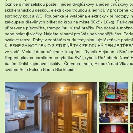
ložnice s manželskou postelí, jeden dvojlůžkový a jeden třílůžkový
sklokeramickou deskou, elektrickou troubou a lednicí. V prostorné k
sprchový kout a WC. Roubenka je vytápěna elektricky - přímotopy, na
zakoupení dřevěných briket do krbu na místě 90kč - 10kg). Parková
připravené pískoviště, trampolínu, různé hračky. Pro dospělé možno
nebo poletují vločky. Najděte si sami pro Vás nejvhodnější čas. Pod
svalové tenze. Pobyt v zahřátém sudu tedy simuluje lázeňské podmí
KLESNE ZA NOC JEN O 3 STUPNĚ TAK ŽE DRUHÝ DEN JE TŘEBA TOP
ve vodě. V okolí doporučujeme: koupání - Rybník Hejtman a Staňko
Regent, plavba parníkem po rybníku Svět, rybník Rožmberk. Nové Hr
bazén. Další zajímavé lokality - Červená Lhota, Hluboká nad Vltavo
světem Sole Felsen Bad a Blockheide.
.
.