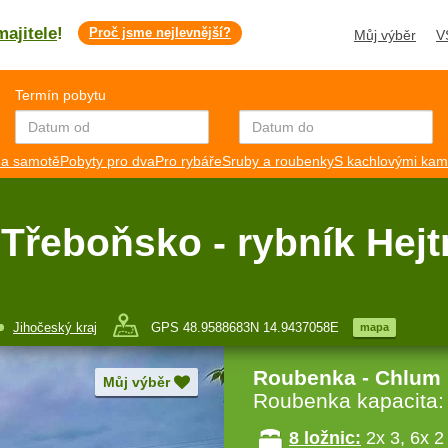
majitele
!
Proč jsme nejlevnější?
Můj výběr
V
Termín pobytu
a samotě
Pobyty pro dva
Pro rybáře
Sruby a roubenky
S kachlovými ka
 Třeboňsko - rybník Hej
Jihočeský kraj
GPS 48.9588683N 14.9437058E
mapa
Roubenka - Chlum 
Můj výběr
Roubenka kapacita
8 ložnic:
2x 3, 6x 2