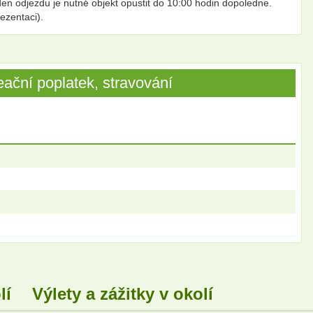
n odjezdu je nutné objekt opustit do 10:00 hodin dopoledne.
ezentaci).
ační poplatek, stravování
lí
Výlety a zážitky v okolí