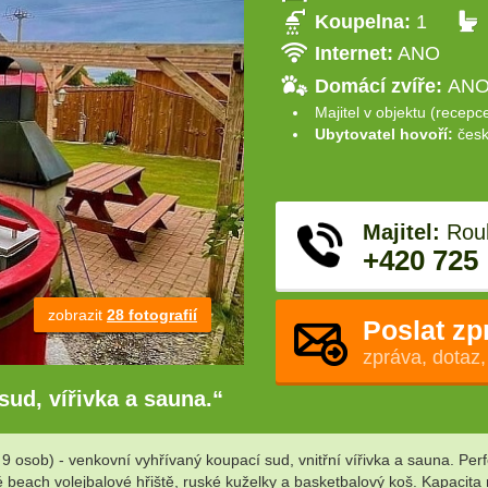
Koupelna:
1
Internet:
ANO
Domácí zvíře:
ANO 
Majitel v objektu (recepc
Ubytovatel hovoří:
česk
Majitel:
Roub
+420 725
zobrazit
28 fotografií
Poslat zp
zpráva, dotaz,
ud, vířivka a sauna.“
9 osob) - venkovní vyhřívaný koupací sud, vnitřní vířivka a sauna. P
 beach volejbalové hřiště, ruské kuželky a basketbalový koš. Kapacita 