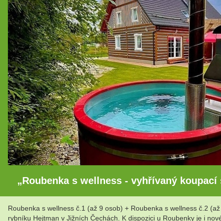
„Roubenka s wellness - vyhřívaný koupací s
Roubenka s wellness č.1 (až 9 osob) + Roubenka s wellness č.2 (až 
rybníku Hejtman v Jižních Čechách. K dispozici u Roubenky je i nové