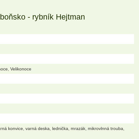
boňsko - rybník Hejtman
noce, Velikonoce
arná konvice, varná deska, lednička, mrazák, mikrovlnná trouba,