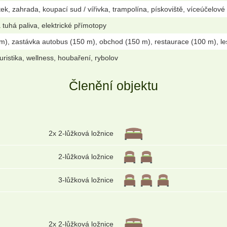
k, zahrada, koupací sud / vířivka, trampolína, pískoviště, víceúčelové hř
 tuhá paliva, elektrické přímotopy
m), zastávka autobus (150 m), obchod (150 m), restaurace (100 m), le
oturistika, wellness, houbaření, rybolov
Členění objektu
2x 2-lůžková ložnice
2-lůžková ložnice
3-lůžková ložnice
2x 2-lůžková ložnice