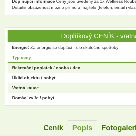
Doplňující informace
Ceny jsou uvedeny za 1x Wellness Roubenk
Detailní obsazenost možno přímo u majitele (telefon, email i vla
Doplňkový CENÍK - vratná
Energie:
Za energie se doplácí - dle skutečné spotřeby
Typ ceny
Rekreační poplatek / osoba / den
Úklid objektu / pobyt
Vratná kauce
Domácí zvíře / pobyt
Ceník
Popis
Fotogaler