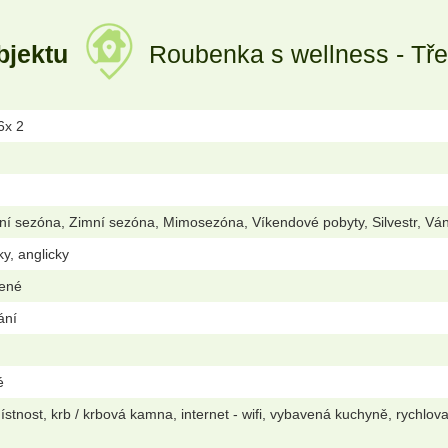
bjektu
Roubenka s wellness - Tře
 6x 2
ní sezóna, Zimní sezóna, Mimosezóna, Víkendové pobyty, Silvestr, Vá
ky, anglicky
lené
ání
é
stnost, krb / krbová kamna, internet - wifi, vybavená kuchyně, rychlov