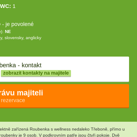
WC:
1
- je povolené
e):
NE
y, slovensky, anglicky
enka - kontakt
zobrazit kontakty na majitele
rávu majiteli
 rezervace
erfektně zařízená Roubenka s wellness nedaleko Třeboně, přímo u
roubenky je 9 osob. V podkrovním patře jsou čtyři pokoje. Dvě