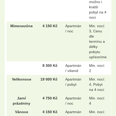
možno i
kratší
pobyt na 4
noci
Mimosezóna
4 150 Kč
Apartmán
Min. nocí:
/ noc
3, Cenu
dle
termínu a
délky
pobytu
upřesníme
8 300 Kč
Apartmán
Min. nocí:
/ víkend
2
Velikonoce
19 000 Kč
Apartmán
Min. nocí:
/ pobyt
4, Pobyt
na 4 noci
Jarní
4 750 Kč
Apartmán
Min. nocí:
prázdniny
/ noc
4
Vánoce
4 150 Kč
Apartmán
Min. nocí: