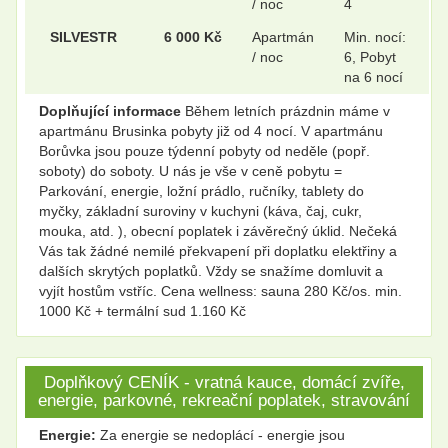
/ noc
4
SILVESTR
6 000 Kč
Apartmán
Min. nocí:
/ noc
6, Pobyt
na 6 nocí
Doplňující informace
Během letních prázdnin máme v
apartmánu Brusinka pobyty již od 4 nocí. V apartmánu
Borůvka jsou pouze týdenní pobyty od neděle (popř.
soboty) do soboty. U nás je vše v ceně pobytu =
Parkování, energie, ložní prádlo, ručníky, tablety do
myčky, základní suroviny v kuchyni (káva, čaj, cukr,
mouka, atd. ), obecní poplatek i závěrečný úklid. Nečeká
Vás tak žádné nemilé překvapení při doplatku elektřiny a
dalších skrytých poplatků. Vždy se snažíme domluvit a
vyjít hostům vstříc. Cena wellness: sauna 280 Kč/os. min.
1000 Kč + termální sud 1.160 Kč
Doplňkový CENÍK - vratná kauce, domácí zvíře,
energie, parkovné, rekreační poplatek, stravování
Energie:
Za energie se nedoplácí - energie jsou