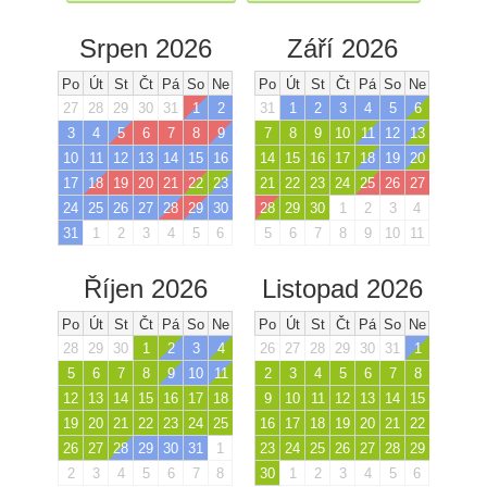
Srpen 2026
Září 2026
Po
Út
St
Čt
Pá
So
Ne
Po
Út
St
Čt
Pá
So
Ne
27
28
29
30
31
1
2
31
1
2
3
4
5
6
3
4
5
6
7
8
9
7
8
9
10
11
12
13
10
11
12
13
14
15
16
14
15
16
17
18
19
20
17
18
19
20
21
22
23
21
22
23
24
25
26
27
24
25
26
27
28
29
30
28
29
30
1
2
3
4
31
1
2
3
4
5
6
5
6
7
8
9
10
11
Říjen 2026
Listopad 2026
Po
Út
St
Čt
Pá
So
Ne
Po
Út
St
Čt
Pá
So
Ne
28
29
30
1
2
3
4
26
27
28
29
30
31
1
5
6
7
8
9
10
11
2
3
4
5
6
7
8
12
13
14
15
16
17
18
9
10
11
12
13
14
15
19
20
21
22
23
24
25
16
17
18
19
20
21
22
26
27
28
29
30
31
1
23
24
25
26
27
28
29
2
3
4
5
6
7
8
30
1
2
3
4
5
6