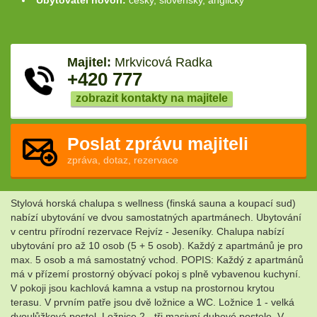
Ubytovatel hovoří:
česky, slovensky, anglicky
Majitel:
Mrkvicová Radka
+420 777
zobrazit kontakty na majitele
Poslat zprávu majiteli
zpráva, dotaz, rezervace
Stylová horská chalupa s wellness (finská sauna a koupací sud)
nabízí ubytování ve dvou samostatných apartmánech. Ubytování
v centru přírodní rezervace Rejvíz - Jeseníky. Chalupa nabízí
ubytování pro až 10 osob (5 + 5 osob). Každý z apartmánů je pro
max. 5 osob a má samostatný vchod. POPIS: Každý z apartmánů
má v přízemí prostorný obývací pokoj s plně vybavenou kuchyní.
V pokoji jsou kachlová kamna a vstup na prostornou krytou
terasu. V prvním patře jsou dvě ložnice a WC. Ložnice 1 - velká
dvoulůžková postel. Ložnice 2 - tři masivní dubové postele. V