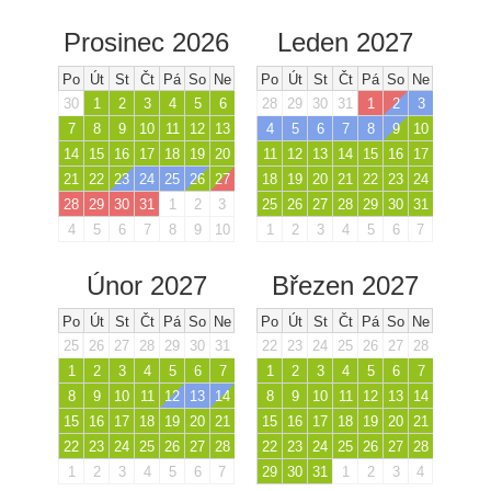
Prosinec 2026
Leden 2027
Po
Út
St
Čt
Pá
So
Ne
Po
Út
St
Čt
Pá
So
Ne
30
1
2
3
4
5
6
28
29
30
31
1
2
3
7
8
9
10
11
12
13
4
5
6
7
8
9
10
14
15
16
17
18
19
20
11
12
13
14
15
16
17
21
22
23
24
25
26
27
18
19
20
21
22
23
24
28
29
30
31
1
2
3
25
26
27
28
29
30
31
4
5
6
7
8
9
10
1
2
3
4
5
6
7
Únor 2027
Březen 2027
Po
Út
St
Čt
Pá
So
Ne
Po
Út
St
Čt
Pá
So
Ne
25
26
27
28
29
30
31
22
23
24
25
26
27
28
1
2
3
4
5
6
7
1
2
3
4
5
6
7
8
9
10
11
12
13
14
8
9
10
11
12
13
14
15
16
17
18
19
20
21
15
16
17
18
19
20
21
22
23
24
25
26
27
28
22
23
24
25
26
27
28
1
2
3
4
5
6
7
29
30
31
1
2
3
4