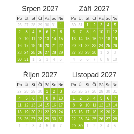
Srpen 2027
Září 2027
Po
Út
St
Čt
Pá
So
Ne
Po
Út
St
Čt
Pá
So
Ne
26
27
28
29
30
31
1
30
31
1
2
3
4
5
2
3
4
5
6
7
8
6
7
8
9
10
11
12
9
10
11
12
13
14
15
13
14
15
16
17
18
19
16
17
18
19
20
21
22
20
21
22
23
24
25
26
23
24
25
26
27
28
29
27
28
29
30
1
2
3
30
31
1
2
3
4
5
4
5
6
7
8
9
10
Říjen 2027
Listopad 2027
Po
Út
St
Čt
Pá
So
Ne
Po
Út
St
Čt
Pá
So
Ne
27
28
29
30
1
2
3
25
26
27
28
29
30
31
4
5
6
7
8
9
10
1
2
3
4
5
6
7
11
12
13
14
15
16
17
8
9
10
11
12
13
14
18
19
20
21
22
23
24
15
16
17
18
19
20
21
25
26
27
28
29
30
31
22
23
24
25
26
27
28
1
2
3
4
5
6
7
29
30
1
2
3
4
5