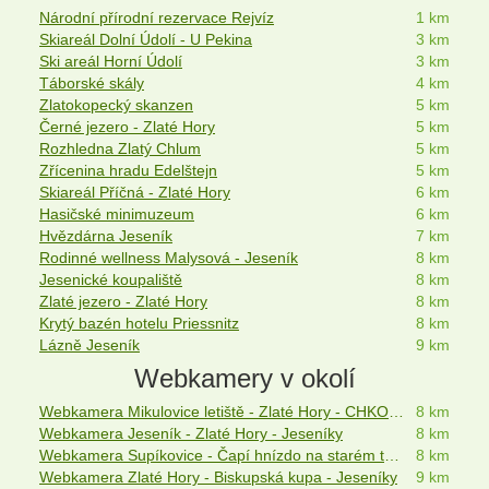
Národní přírodní rezervace Rejvíz
1 km
Skiareál Dolní Údolí - U Pekina
3 km
Ski areál Horní Údolí
3 km
Táborské skály
4 km
Zlatokopecký skanzen
5 km
Černé jezero - Zlaté Hory
5 km
Rozhledna Zlatý Chlum
5 km
Zřícenina hradu Edelštejn
5 km
Skiareál Příčná - Zlaté Hory
6 km
Hasičské minimuzeum
6 km
Hvězdárna Jeseník
7 km
Rodinné wellness Malysová - Jeseník
8 km
Jesenické koupaliště
8 km
Zlaté jezero - Zlaté Hory
8 km
Krytý bazén hotelu Priessnitz
8 km
Lázně Jeseník
9 km
Webkamery v okolí
Webkamera Mikulovice letiště - Zlaté Hory - CHKO Jeseníky
8 km
Webkamera Jeseník - Zlaté Hory - Jeseníky
8 km
Webkamera Supíkovice - Čapí hnízdo na starém topolu
8 km
Webkamera Zlaté Hory - Biskupská kupa - Jeseníky
9 km