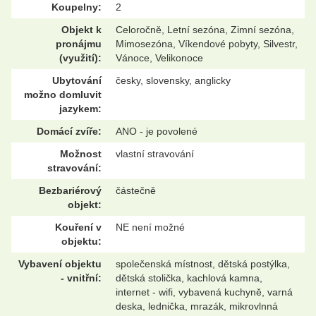
Koupelny:
2
Objekt k
Celoročně, Letní sezóna, Zimní sezóna,
pronájmu
Mimosezóna, Víkendové pobyty, Silvestr,
(využití):
Vánoce, Velikonoce
Ubytování
česky, slovensky, anglicky
možno domluvit
jazykem:
Domácí zvíře:
ANO - je povolené
Možnost
vlastní stravování
stravování:
Bezbariérový
částečně
objekt:
Kouření v
NE není možné
objektu:
Vybavení objektu
společenská místnost, dětská postýlka,
- vnitřní:
dětská stolička, kachlová kamna,
internet - wifi, vybavená kuchyně, varná
deska, lednička, mrazák, mikrovlnná