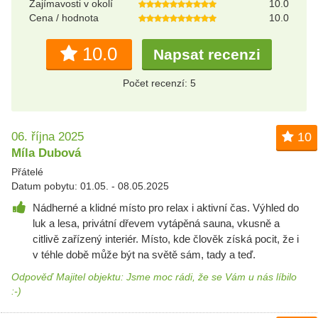
Zajímavosti v okolí
10.0
Cena / hodnota
10.0
10.0
Napsat recenzi
Počet recenzí: 5
06. října 2025
10
Míla Dubová
Přátelé
Datum pobytu: 01.05. - 08.05.2025
Nádherné a klidné místo pro relax i aktivní čas. Výhled do
luk a lesa, privátní dřevem vytápěná sauna, vkusně a
citlivě zařízený interiér. Místo, kde člověk získá pocit, že i
v téhle době může být na světě sám, tady a teď.
Odpověď Majitel objektu: Jsme moc rádi, že se Vám u nás líbilo
:-)