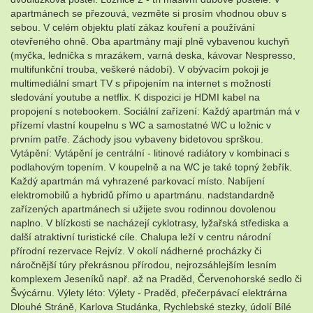
apartmánech se přezouvá, vezměte si prosím vhodnou obuv s
sebou. V celém objektu platí zákaz kouření a používání
otevřeného ohně. Oba apartmány mají plně vybavenou kuchyň
(myčka, lednička s mrazákem, varná deska, kávovar Nespresso,
multifunkční trouba, veškeré nádobí). V obývacím pokoji je
multimediální smart TV s připojením na internet s možností
sledování youtube a netflix. K dispozici je HDMI kabel na
propojení s notebookem. Sociální zařízení: Každý apartmán má v
přízemí vlastní koupelnu s WC a samostatné WC u ložnic v
prvním patře. Záchody jsou vybaveny bidetovou sprškou.
Vytápění: Vytápění je centrální - litinové radiátory v kombinaci s
podlahovým topením. V koupelně a na WC je také topný žebřík.
Každý apartmán má vyhrazené parkovací místo. Nabíjení
elektromobilů a hybridů přímo u apartmánu. nadstandardně
zařízených apartmánech si užijete svou rodinnou dovolenou
naplno. V blízkosti se nacházejí cyklotrasy, lyžařská střediska a
další atraktivní turistické cíle. Chalupa leží v centru národní
přírodní rezervace Rejvíz. V okolí nádherné procházky či
náročnější túry překrásnou přírodou, nejrozsáhlejším lesním
komplexem Jeseníků např. až na Praděd, Červenohorské sedlo či
Švýcárnu. Výlety léto: Výlety - Praděd, přečerpávací elektrárna
Dlouhé Stráně, Karlova Studánka, Rychlebské stezky, údolí Bílé