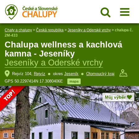
Chaty a chalupy
>
Česká republika
>
Jeseníky a Oderské vrchy
>
chalupa č.
2M-433
Chalupa wellness a kachlová
kamna - Jeseníky
Jeseníky a Oderské vrchy
Rejvíz 104,
Rejvíz
okres
Jeseník
Olomoucký kraj
GPS 50.2297414N 17.3080406E
mapa
Můj výběr