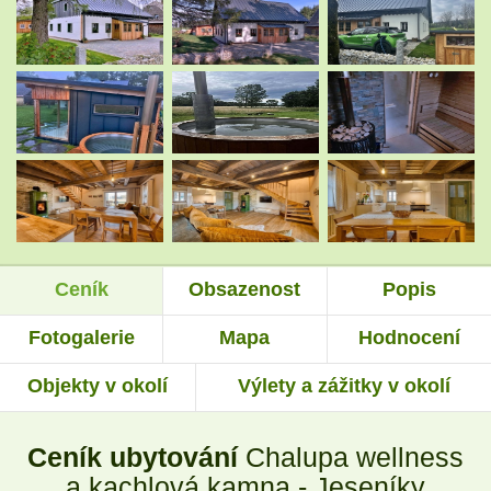
.
.
.
.
.
.
Ceník
Obsazenost
Popis
.
.
Fotogalerie
Mapa
Hodnocení
Objekty v okolí
Výlety a zážitky v okolí
.
.
Ceník ubytování
Chalupa wellness
.
.
a kachlová kamna - Jeseníky