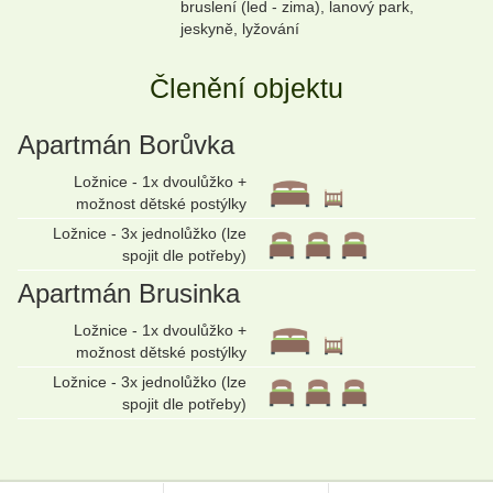
bruslení (led - zima), lanový park,
jeskyně, lyžování
Členění objektu
Apartmán Borůvka
Ložnice - 1x dvoulůžko +
možnost dětské postýlky
Ložnice - 3x jednolůžko (lze
spojit dle potřeby)
Apartmán Brusinka
Ložnice - 1x dvoulůžko +
možnost dětské postýlky
Ložnice - 3x jednolůžko (lze
spojit dle potřeby)