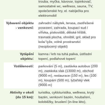
trouba, myčka, kávovar, topinkovač,
samostatné wc, wellness, sauna, TV,
společenské hry, el. nabíječka pro
elektromobil
Vybavení objektu
zahradní nábytek, terasa, zastřešené
- venkovní:
posezení, zahrada, koupací sud /
vířivka, pískoviště, dětské hřiště,
travnatá plocha, ohniště, gril, sklad pro
kola/ lyže, volné prostranství
(neoplocený objekt)
Vytápění
kamna / krb na tuhá paliva, ústřední
objektu:
topení, podlahové topení
Vzdálenosti:
parkování (5 m), zastávka autobus (200
m), zastávka vlak (13000 m), obchod
(9000 m), restaurace (150 m), les (100
m), koupání (500 m), lyžařský vlek
(9000 m)
Aktivity v okolí
turistika, cykloturistika, wellness, krytý
(do 15 km):
bazén, venkovní bazén, houbaření,
koloběžky, bruslení (in-line léto),