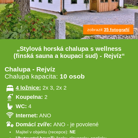
zobrazit
35 fotografií
„Stylová horská chalupa s wellness
(finská sauna a koupací sud) - Rejvíz“
Chalupa - Rejvíz
Chalupa kapacita:
10 osob
4 ložnice:
2x 3, 2x 2
Koupelna:
2
WC:
4
Internet:
ANO
Domácí zvíře:
ANO - je povolené
Majitel v objektu (recepce):
NE