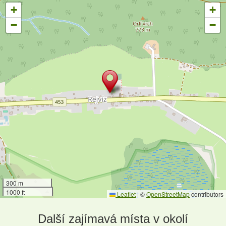
+
+
−
−
300 m
1000 ft
Leaflet
|
©
OpenStreetMap
contributors
Další zajímavá místa v okolí