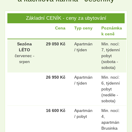
Základní CENÍK - ceny za ubytování
.
.
Cena
Typ ceny
Poznámka
k ceně
.
.
Sezóna
29 050 Kč
Apartmán
Min. nocí:
LÉTO
/ týden
7, týdenní
červenec -
pobyt
srpen
(sobota -
sobota)
.
.
26 950 Kč
Apartmán
Min. nocí:
/ týden
6, týdenní
pobyt
.
.
(neděle -
sobota)
16 600 Kč
Apartmán
Min. nocí:
.
.
/ pobyt
4,
apartmán
Brusinka