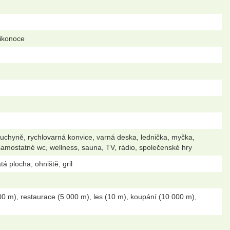
likonoce
 kuchyně, rychlovarná konvice, varná deska, lednička, myčka,
amostatné wc, wellness, sauna, TV, rádio, společenské hry
á plocha, ohniště, gril
0 m), restaurace (5 000 m), les (10 m), koupání (10 000 m),