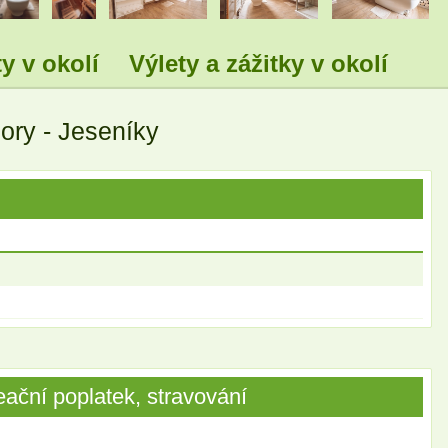
y v okolí
Výlety a zážitky v okolí
Hory - Jeseníky
ační poplatek, stravování