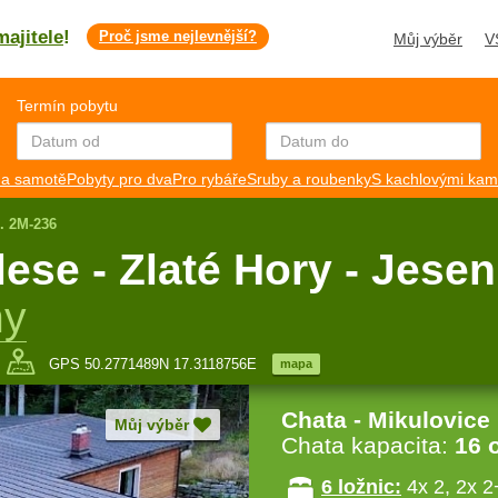
majitele
!
Proč jsme nejlevnější?
Můj výběr
V
Termín pobytu
a samotě
Pobyty pro dva
Pro rybáře
Sruby a roubenky
S kachlovými ka
č. 2M-236
ese - Zlaté Hory - Jesen
hy
GPS 50.2771489N 17.3118756E
mapa
Chata - Mikulovice
Můj výběr
Chata kapacita:
16 
6 ložnic:
4x 2, 2x 2