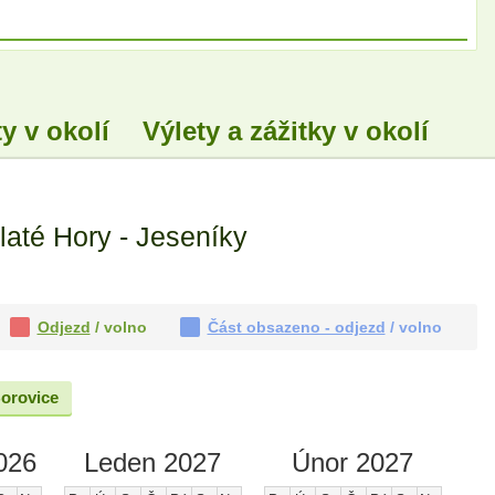
y v okolí
Výlety a zážitky v okolí
laté Hory - Jeseníky
Odjezd
/ volno
Část obsazeno - odjezd
/ volno
orovice
026
Leden 2027
Únor 2027