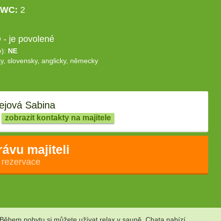
WC:
2
- je povolené
e):
NE
y, slovensky, anglicky, německy
jová Sabina
zobrazit kontakty na majitele
rávu majiteli
 rezervace
 Během pobytu si můžete užívat relax v sauně. Chata nabízí