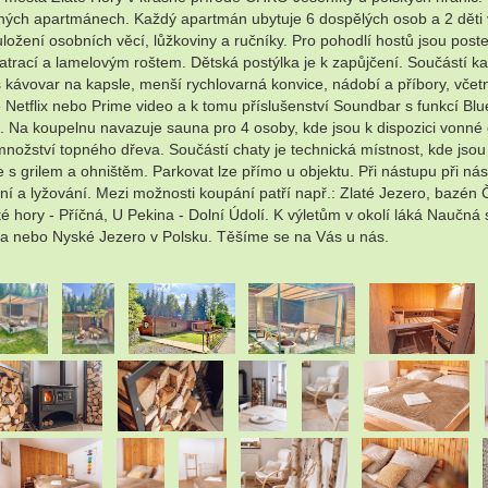
ých apartmánech. Každý apartmán ubytuje 6 dospělých osob a 2 děti ve 
ložení osobních věcí, lůžkoviny a ručníky. Pro pohodlí hostů jsou post
matrací a lamelovým roštem. Dětská postýlka je k zapůjčení. Součástí
kávovar na kapsle, menší rychlovarná konvice, nádobí a příbory, včet
je Netflix nebo Prime video a k tomu příslušenství Soundbar s funkcí Blue
 koupelnu navazuje sauna pro 4 osoby, kde jsou k dispozici vonné ole
množství topného dřeva. Součástí chaty je technická místnost, kde jsou
e s grilem a ohništěm. Parkovat lze přímo u objektu. Při nástupu při n
vání a lyžování. Mezi možnosti koupání patří např.: Zlaté Jezero, bazén
até hory - Příčná, U Pekina - Dolní Údolí. K výletům v okolí láká Nauč
a nebo Nyské Jezero v Polsku. Těšíme se na Vás u nás.
.
.
.
.
.
.
.
.
.
.
.
.
.
.
.