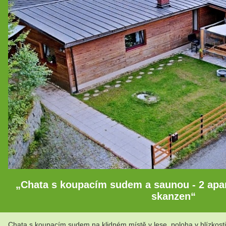
„Chata s koupacím sudem a saunou - 2 apa
skanzen“
Chata s koupacím sudem na klidném místě v lese, poloha v blízkost