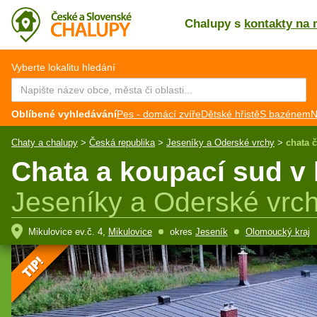
Chalupy s
kontakty na 
CZ
EN
Vyberte lokalitu hledání
Oblíbené vyhledávání
Pes - domácí zvíře
Dětské hřistě
S bazénem
N
Chaty a chalupy
>
Česká republika
>
Jeseníky a Oderské vrchy
>
chata 
Chata a koupací sud v l
Jeseníky a Oderské vrc
Mikulovice ev.č. 4,
Mikulovice
okres
Jeseník
Olomoucký kraj