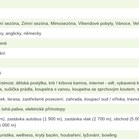
tní sezóna, Zimní sezóna, Mimosezóna, Víkendové pobyty, Vánoce, Ve
ky, anglicky, německy
lené
ání
é
stnost, dětská postýlka, krb / krbová kamna, internet - wifi, vybavená
a, sušička prádla, koupelna s vanou, koupelna se sprchovým koutem, s
k, terasa, zastřešené posezení, zahrada, koupací sud / vířivka, travnat
 tuhá paliva, elektrické přímotopy
m), zastávka autobus (1 900 m), zastávka vlak (2 700 m), obchod (5 00
(5 000 m)
oturistika, wellness, krytý bazén, houbaření, lyžování, bowling