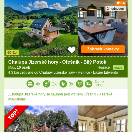
9.6
2 hodnocení
Zobrazit kontakty
6C-114
Chalupa Jizerské hory - Ořešník - Bílý Potok
Max.
10 osob
Hejnice
mapa
4.3 km vzdušně od Chalupy Jizerské hory - Hejnice - Lázně Libverda
Ceník
4x
2x
3x
ZDE
„Chalupa Jizerské hory se saunou pod vrchem Ořešník - Jizerská
magistrála“