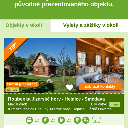
původně prezentovaného objektu.
Objekty v okolí
Výlety a zážitky v okolí
Silvestr je obsazený
Zobrazit kontakty
6C-127
Roubenka Jizerské hory - Hejnice - Smědava
Max.
8 osob
Bílý Potok
mapa
0 km vzdušně od Chalupy Jizerské hory - Hejnice - Lázně Libverda
Ceník
1x
2x
2x
ZDE