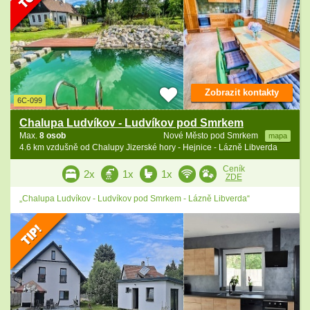
Zobrazit kontakty
6C-099
Chalupa Ludvíkov - Ludvíkov pod Smrkem
Max.
8 osob
Nové Město pod Smrkem
mapa
4.6 km vzdušně od Chalupy Jizerské hory - Hejnice - Lázně Libverda
Ceník
2x
1x
1x
ZDE
„Chalupa Ludvíkov - Ludvíkov pod Smrkem - Lázně Libverda“