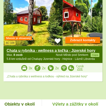
Silvestr je obsazený
Zobrazit kontakty
6C-109
Chata u rybníka - wellness a loďka - Jizerské hory
Max.
8 osob
Nové Město pod Smrkem
mapa
5.8 km vzdušně od Chalupy Jizerské hory - Hejnice - Lázně Libverda
Ceník
3x
2x
2x
ZDE
„Chata u rybníka s wellness a loďkou - výhled na Jizerské hory“
Objekty v okolí
Výlety a zážitky v okolí