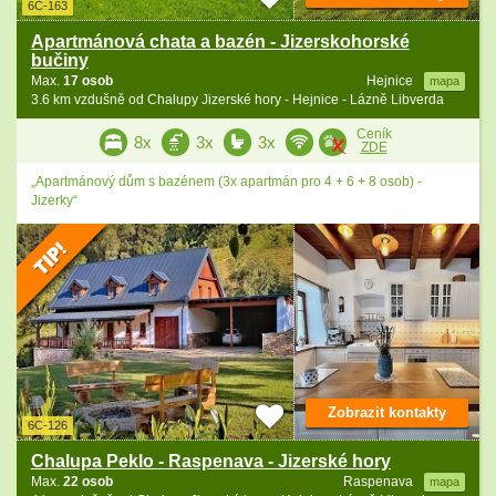
6C-163
Apartmánová chata a bazén - Jizerskohorské
bučiny
Max.
17 osob
Hejnice
mapa
3.6 km vzdušně od Chalupy Jizerské hory - Hejnice - Lázně Libverda
Ceník
8x
3x
3x
ZDE
„Apartmánový dům s bazénem (3x apartmán pro 4 + 6 + 8 osob) -
Jizerky“
Zobrazit kontakty
6C-126
Chalupa Peklo - Raspenava - Jizerské hory
Max.
22 osob
Raspenava
mapa