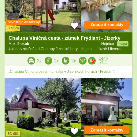
Silvestr je obsazený
Zobrazit kontakty
6C-176
Chalupa Viničná cesta - zámek Frýdlant - Jizerky
Max.
9 osob
Hejnice
mapa
4.4 km vzdušně od Chalupy Jizerské hory - Hejnice - Lázně Libverda
Ceník
3x
2x
2x
ZDE
„Chalupa Viničná cesta - turistika v Jizerských horách - Frýdlant“
Zobrazit kontakty
6C-081