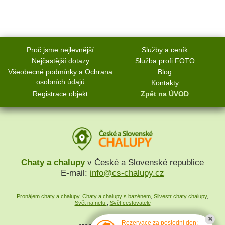
Proč jsme nejlevnější
Služby a ceník
Nejčastější dotazy
Služba profi FOTO
Všeobecné podmínky a Ochrana
Blog
osobních údajů
Kontakty
Registrace objekt
Zpět na ÚVOD
Chaty a chalupy
v České a Slovenské republice
E-mail:
info@cs-chalupy.cz
Pronájem chaty a chalupy
,
Chaty a chalupy s bazénem
,
Silvestr chaty chalupy
,
Svět na netu
,
Svět cestovatele
Rezervace za poslední den: