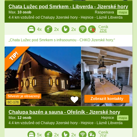
Chata Lužec pod Smrkem - Libverda - Jizerské hory
Max.
10 osob
Raspenava
mapa
4.4 km vzdušně od Chalupy Jizerské hory - Hejnice - Lázně Libverda
Ceník
4x
2x
2x
ZDE
„Chata Lužec pod Smrkem s infrasounou - CHKO Jizerské hory.“
Silvestr je obsazený
Zobrazit kontakty
6C-178
Chalupa bazén a sauna - Ořešník - Jizerské hory
Max.
12 osob
Hejnice
mapa
4.4 km vzdušně od Chalupy Jizerské hory - Hejnice - Lázně Libverda
Ceník
5x
2x
2x
ZDE