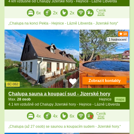
4 km vzdušně od Chalupy Jizerské hory - Hejnice - Lázně Libverda
Ceník
6x
2x
2x
ZDE
„Chalupa na konci Pekla - Hejnice - Lázně Libverda - Jizerské hory“
10
1 hodnocení
Zobrazit kontakty
6C-062
Chalupa sauna a koupací sud - Jizerské hory
Max.
28 osob
Hejnice
mapa
4.1 km vzdušně od Chalupy Jizerské hory - Hejnice - Lázně Libverda
Ceník
4x
4x
6x
ZDE
„Chalupa (až 27 osob) se saunou a koupacím sudem - Jizerské hory.“