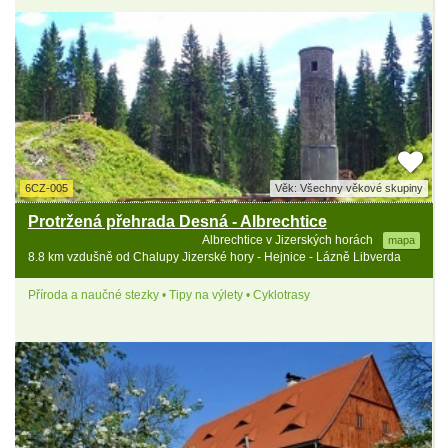
6CZ-005
Věk: Všechny věkové skupiny
Protržená přehrada Desná - Albrechtice
Albrechtice v Jizerských horách
mapa
8.8 km vzdušně od Chalupy Jizerské hory - Hejnice - Lázně Libverda
Příroda a naučné stezky • Tipy na výlety • Cyklotrasy