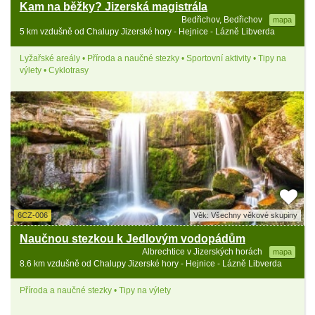
Kam na běžky? Jizerská magistrála
Bedřichov, Bedřichov
mapa
5 km vzdušně od Chalupy Jizerské hory - Hejnice - Lázně Libverda
Lyžařské areály • Příroda a naučné stezky • Sportovní aktivity • Tipy na
výlety • Cyklotrasy
6CZ-006
Věk: Všechny věkové skupiny
Naučnou stezkou k Jedlovým vodopádům
Albrechtice v Jizerských horách
mapa
8.6 km vzdušně od Chalupy Jizerské hory - Hejnice - Lázně Libverda
Příroda a naučné stezky • Tipy na výlety