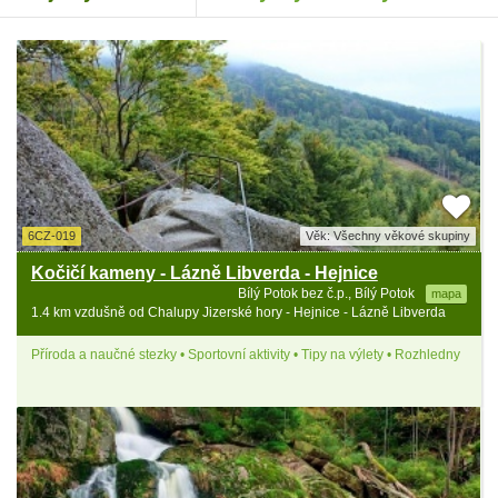
6CZ-019
Věk: Všechny věkové skupiny
Kočičí kameny - Lázně Libverda - Hejnice
Bílý Potok bez č.p., Bílý Potok
mapa
1.4 km vzdušně od Chalupy Jizerské hory - Hejnice - Lázně Libverda
Příroda a naučné stezky • Sportovní aktivity • Tipy na výlety • Rozhledny