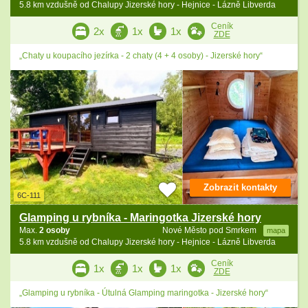
5.8 km vzdušně od Chalupy Jizerské hory - Hejnice - Lázně Libverda
Ceník
2x
1x
1x
ZDE
„Chaty u koupacího jezírka - 2 chaty (4 + 4 osoby) - Jizerské hory“
Zobrazit kontakty
6C-111
Glamping u rybníka - Maringotka Jizerské hory
Max.
2 osoby
Nové Město pod Smrkem
mapa
5.8 km vzdušně od Chalupy Jizerské hory - Hejnice - Lázně Libverda
Ceník
1x
1x
1x
ZDE
„Glamping u rybníka - Útulná Glamping maringotka - Jizerské hory“