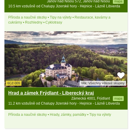
Janov nad Nisou 572, Janov nad Nisou
mapa
10.5 km vzdušně od Chalupy Jizerské hory - Hejnice - Lázně Libverda
Příroda a naučné stezky • Tipy na výlety • Restaurace, kavárny a
cukrárny • Rozhledny • Cyklotrasy
6CZ-009
Věk: Všechny věkové skupiny
Hrad a zámek Frýdlant - Liberecký kraj
Zámecká 4001, Frýdlant
mapa
11.2 km vzdušně od Chalupy Jizerské hory - Hejnice - Lázně Libverda
Příroda a naučné stezky • Hrady, zámky, památky • Tipy na výlety