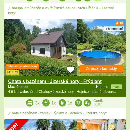
„Chalupa letní bazén a vnitřní finská sauna - vrch Ořešník - Jizerské
hory“
10
1 hodnocení
Silvestr je obsazený
Zobrazit kontakty
6C-079
Chata s bazénem - Jizerské hory - Frýdlant
Max.
9 osob
Hejnice
mapa
4.6 km vzdušně od Chalupy Jizerské hory - Hejnice - Lázně Libverda
Ceník
3x
1x
1x
ZDE
„Chata s bazénem - zámek Frýdlant v Čechách - Jizerské hory“