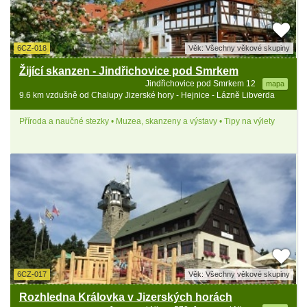
6CZ-018
Věk: Všechny věkové skupiny
Žijící skanzen - Jindřichovice pod Smrkem
Jindřichovice pod Smrkem 12
mapa
9.6 km vzdušně od Chalupy Jizerské hory - Hejnice - Lázně Libverda
Příroda a naučné stezky • Muzea, skanzeny a výstavy • Tipy na výlety
6CZ-017
Věk: Všechny věkové skupiny
Rozhledna Královka v Jizerských horách