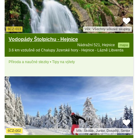
6CZ-013
Věk: Všechny věkové skupiny
Vodopády Štolpichu - Hejnice
Nádražní 521, Hejnice
mapa
3.6 km vzdušně od Chalupy Jizerské hory - Hejnice - Lázně Libverda
Příroda a naučné stezky • Tipy na výlety
6CZ-002
Věk: Školák, Junior, Dospělý, Senior