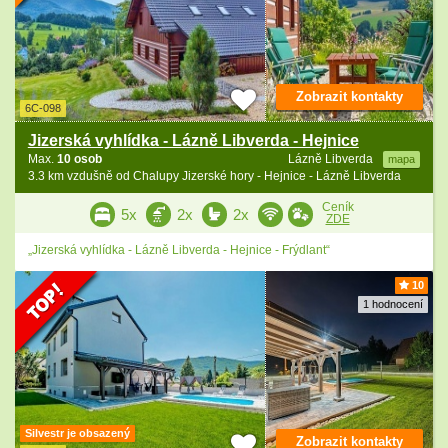
Zobrazit kontakty
6C-098
Jizerská vyhlídka - Lázně Libverda - Hejnice
Max.
10 osob
Lázně Libverda
mapa
3.3 km vzdušně od Chalupy Jizerské hory - Hejnice - Lázně Libverda
Ceník
5x
2x
2x
ZDE
„Jizerská vyhlídka - Lázně Libverda - Hejnice - Frýdlant“
10
1 hodnocení
Silvestr je obsazený
Zobrazit kontakty