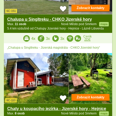
Zobrazit kontakty
6C-151
Chalupa u Singltreku - CHKO Jizerské hory
Max.
11 osob
Nové Město pod Smrkem
mapa
5.4 km vzdušně od Chalupy Jizerské hory - Hejnice - Lázně Libverda
Ceník
4x
3x
3x
ZDE
„Chalupa u Singltreku - Jizerská magistrála - CHKO Jizerské hory“
Zobrazit kontakty
6C-110
Chaty u koupacího jezírka - Jizerské hory - Hejnice
Max.
8 osob
Nové Město pod Smrkem
mapa