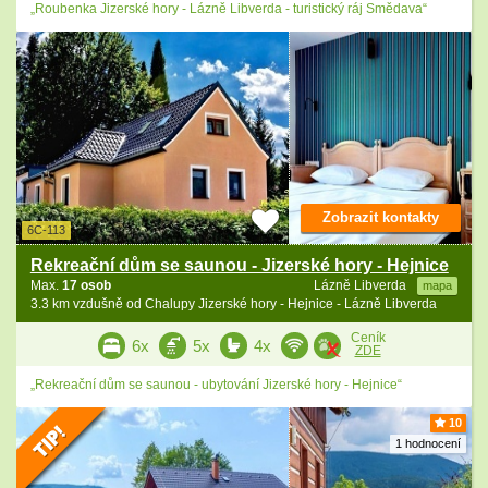
„Roubenka Jizerské hory - Lázně Libverda - turistický ráj Smědava“
Zobrazit kontakty
6C-113
Rekreační dům se saunou - Jizerské hory - Hejnice
Max.
17 osob
Lázně Libverda
mapa
3.3 km vzdušně od Chalupy Jizerské hory - Hejnice - Lázně Libverda
Ceník
6x
5x
4x
ZDE
„Rekreační dům se saunou - ubytování Jizerské hory - Hejnice“
10
1 hodnocení