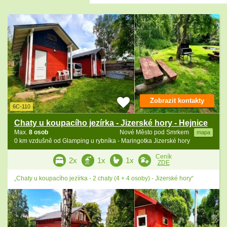
Zobrazit kontakty
6C-110
Chaty u koupacího jezírka - Jizerské hory - Hejnice
Max.
8 osob
Nové Město pod Smrkem
mapa
0 km vzdušně od Glamping u rybníka - Maringotka Jizerské hory
Ceník
2x
1x
1x
ZDE
„Chaty u koupacího jezírka - 2 chaty (4 + 4 osoby) - Jizerské hory“