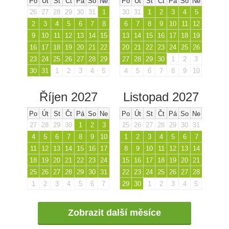
Po
Út
St
Čt
Pá
So
Ne
Po
Út
St
Čt
Pá
So
Ne
26
27
28
29
30
31
1
30
31
1
2
3
4
5
2
3
4
5
6
7
8
6
7
8
9
10
11
12
9
10
11
12
13
14
15
13
14
15
16
17
18
19
16
17
18
19
20
21
22
20
21
22
23
24
25
26
23
24
25
26
27
28
29
27
28
29
30
1
2
3
30
31
1
2
3
4
5
4
5
6
7
8
9
10
Říjen 2027
Listopad 2027
Po
Út
St
Čt
Pá
So
Ne
Po
Út
St
Čt
Pá
So
Ne
27
28
29
30
1
2
3
25
26
27
28
29
30
31
4
5
6
7
8
9
10
1
2
3
4
5
6
7
11
12
13
14
15
16
17
8
9
10
11
12
13
14
18
19
20
21
22
23
24
15
16
17
18
19
20
21
25
26
27
28
29
30
31
22
23
24
25
26
27
28
1
2
3
4
5
6
7
29
30
1
2
3
4
5
Zobrazit další měsíce