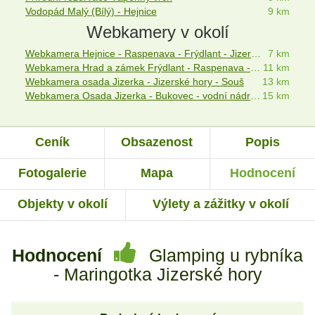
Vodopád Malý (Bílý) - Hejnice
9 km
Webkamery v okolí
Webkamera Hejnice - Raspenava - Frýdlant - Jizerské hory
7 km
Webkamera Hrad a zámek Frýdlant - Raspenava - Hejnice
11 km
Webkamera osada Jizerka - Jizerské hory - Souš
13 km
Webkamera Osada Jizerka - Bukovec - vodní nádrž Souš
15 km
Ceník
Obsazenost
Popis
Fotogalerie
Mapa
Hodnocení
Objekty v okolí
Výlety a zážitky v okolí
Hodnocení
Glamping u rybníka
- Maringotka Jizerské hory