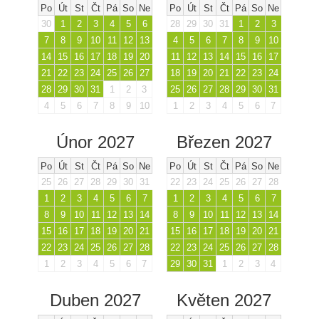
Po
Út
St
Čt
Pá
So
Ne
Po
Út
St
Čt
Pá
So
Ne
30
1
2
3
4
5
6
28
29
30
31
1
2
3
7
8
9
10
11
12
13
4
5
6
7
8
9
10
14
15
16
17
18
19
20
11
12
13
14
15
16
17
21
22
23
24
25
26
27
18
19
20
21
22
23
24
28
29
30
31
1
2
3
25
26
27
28
29
30
31
4
5
6
7
8
9
10
1
2
3
4
5
6
7
Únor 2027
Březen 2027
Po
Út
St
Čt
Pá
So
Ne
Po
Út
St
Čt
Pá
So
Ne
25
26
27
28
29
30
31
22
23
24
25
26
27
28
1
2
3
4
5
6
7
1
2
3
4
5
6
7
8
9
10
11
12
13
14
8
9
10
11
12
13
14
15
16
17
18
19
20
21
15
16
17
18
19
20
21
22
23
24
25
26
27
28
22
23
24
25
26
27
28
1
2
3
4
5
6
7
29
30
31
1
2
3
4
Duben 2027
Květen 2027