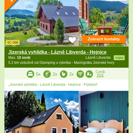
Zobrazit kontakty
6C-098
Jizerská vyhlídka - Lázně Libverda - Hejnice
Max.
10 osob
Lázně Libverda
mapa
5.2 km vzdušně od Glamping u rybníka - Maringotka Jizerské hory
Ceník
5x
2x
2x
ZDE
„Jizerská vyhlídka - Lázně Libverda - Hejnice - Frýdlant“