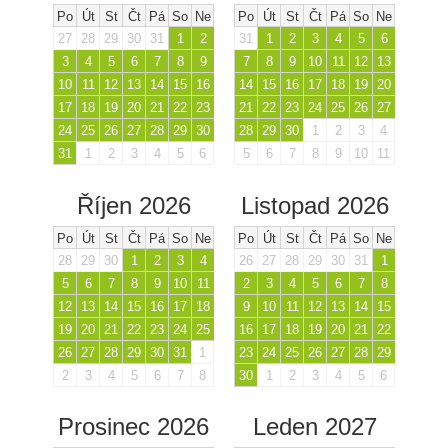
Po
Út
St
Čt
Pá
So
Ne
Po
Út
St
Čt
Pá
So
Ne
27
28
29
30
31
1
2
31
1
2
3
4
5
6
3
4
5
6
7
8
9
7
8
9
10
11
12
13
10
11
12
13
14
15
16
14
15
16
17
18
19
20
17
18
19
20
21
22
23
21
22
23
24
25
26
27
24
25
26
27
28
29
30
28
29
30
1
2
3
4
31
1
2
3
4
5
6
5
6
7
8
9
10
11
Říjen 2026
Listopad 2026
Po
Út
St
Čt
Pá
So
Ne
Po
Út
St
Čt
Pá
So
Ne
28
29
30
1
2
3
4
26
27
28
29
30
31
1
5
6
7
8
9
10
11
2
3
4
5
6
7
8
12
13
14
15
16
17
18
9
10
11
12
13
14
15
19
20
21
22
23
24
25
16
17
18
19
20
21
22
26
27
28
29
30
31
1
23
24
25
26
27
28
29
2
3
4
5
6
7
8
30
1
2
3
4
5
6
Prosinec 2026
Leden 2027