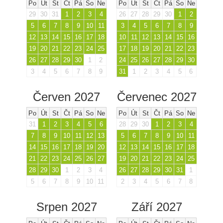
Po
Út
St
Čt
Pá
So
Ne
Po
Út
St
Čt
Pá
So
Ne
29
30
31
1
2
3
4
26
27
28
29
30
1
2
5
6
7
8
9
10
11
3
4
5
6
7
8
9
12
13
14
15
16
17
18
10
11
12
13
14
15
16
19
20
21
22
23
24
25
17
18
19
20
21
22
23
26
27
28
29
30
1
2
24
25
26
27
28
29
30
3
4
5
6
7
8
9
31
1
2
3
4
5
6
Červen 2027
Červenec 2027
Po
Út
St
Čt
Pá
So
Ne
Po
Út
St
Čt
Pá
So
Ne
31
1
2
3
4
5
6
28
29
30
1
2
3
4
7
8
9
10
11
12
13
5
6
7
8
9
10
11
14
15
16
17
18
19
20
12
13
14
15
16
17
18
21
22
23
24
25
26
27
19
20
21
22
23
24
25
28
29
30
1
2
3
4
26
27
28
29
30
31
1
5
6
7
8
9
10
11
2
3
4
5
6
7
8
Srpen 2027
Září 2027