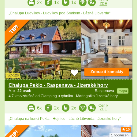
Ceník
2x
1x
1x
ZDE
„Chalupa Ludvíkov - Ludvíkov pod Smrkem - Lázně Libverda“
Zobrazit kontakty
6C-126
Chalupa Peklo - Raspenava - Jizerské hory
Max.
22 osob
Raspenava
mapa
4.7 km vzdušně od Glamping u rybníka - Maringotka Jizerské hory
Ceník
6x
2x
2x
ZDE
„Chalupa na konci Pekla - Hejnice - Lázně Libverda - Jizerské hory“
10
1 hodnocení