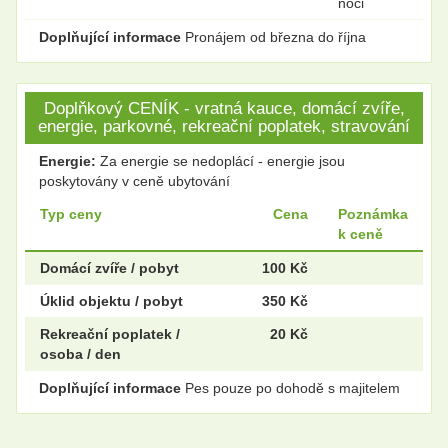
noci
Doplňující informace
Pronájem od března do října
Doplňkový CENÍK - vratná kauce, domácí zvíře,
energie, parkovné, rekreační poplatek, stravování
Energie:
Za energie se nedoplácí - energie jsou
poskytovány v ceně ubytování
Typ ceny
Cena
Poznámka
k ceně
Domácí zvíře / pobyt
100 Kč
Úklid objektu / pobyt
350 Kč
Rekreační poplatek /
20 Kč
osoba / den
Doplňující informace
Pes pouze po dohodě s majitelem