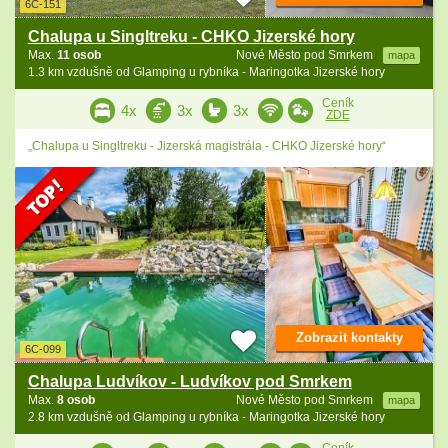
6C-151
Chalupa u Singltreku - CHKO Jizerské hory
Max.
11 osob
Nové Město pod Smrkem
mapa
1.3 km vzdušně od Glamping u rybníka - Maringotka Jizerské hory
Ceník
4x
3x
3x
ZDE
„Chalupa u Singltreku - Jizerská magistrála - CHKO Jizerské hory“
Zobrazit kontakty
6C-099
Chalupa Ludvíkov - Ludvíkov pod Smrkem
Max.
8 osob
Nové Město pod Smrkem
mapa
2.8 km vzdušně od Glamping u rybníka - Maringotka Jizerské hory