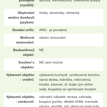
pronájmu
sezóna, Mimosezóna, Víkendové pobyty
(využití):
Ubytování
česky, slovensky, německy
možno domluvit
jazykem:
Domácí zvíře:
ANO - je povolené
Možnost
vlastní stravování
stravování:
Bezbariérový
NE
objekt:
Kouření v
NE není možné
objektu:
Vybavení objektu
vybavená kuchyně, rychlovarná konvice,
- vnitřní:
varná deska, lednička, mikrovlnná
trouba, kávovar, el. bojler pro ohřev
vody, koupelna se sprchovým koutem
Vybavení objektu
zahradní nábytek, terasa, zahrada,
- venkovní:
koupací jezírko, dětské hřiště, travnatá
plocha, ohniště, gril, sklad pro kola/ lyže,