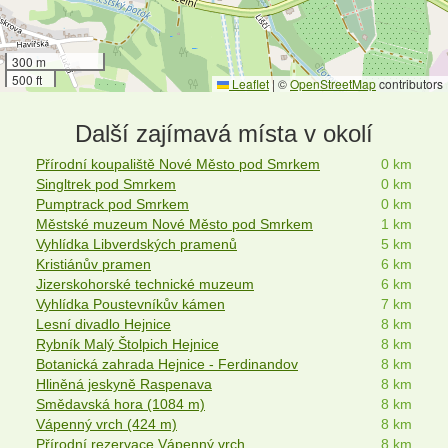
300 m
500 ft
Leaflet
|
©
OpenStreetMap
contributors
Další zajímavá místa v okolí
Přírodní koupaliště Nové Město pod Smrkem
0 km
Singltrek pod Smrkem
0 km
Pumptrack pod Smrkem
0 km
Městské muzeum Nové Město pod Smrkem
1 km
Vyhlídka Libverdských pramenů
5 km
Kristiánův pramen
6 km
Jizerskohorské technické muzeum
6 km
Vyhlídka Poustevníkův kámen
7 km
Lesní divadlo Hejnice
8 km
Rybník Malý Štolpich Hejnice
8 km
Botanická zahrada Hejnice - Ferdinandov
8 km
Hliněná jeskyně Raspenava
8 km
Smědavská hora (1084 m)
8 km
Vápenný vrch (424 m)
8 km
Přírodní rezervace Vápenný vrch
8 km