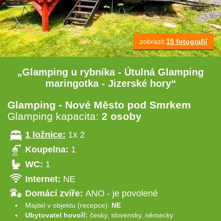
zobrazit
15 fotografií
„Glamping u rybníka - Útulná Glamping
maringotka - Jizerské hory“
Glamping - Nové Město pod Smrkem
Glamping kapacita:
2 osoby
1 ložnice:
1x 2
Koupelna:
1
WC:
1
Internet:
NE
Domácí zvíře:
ANO - je povolené
Majitel v objektu (recepce):
NE
Ubytovatel hovoří:
česky, slovensky, německy