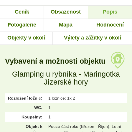
Ceník
Obsazenost
Popis
Fotogalerie
Mapa
Hodnocení
Objekty v okolí
Výlety a zážitky v okolí
Vybavení a možnosti objektu
Glamping u rybníka - Maringotka
Jizerské hory
Rozložení ložnic:
1 ložnice: 1x 2
WC:
1
Koupelny:
1
Objekt k
Pouze část roku (Březen - Říjen), Letní