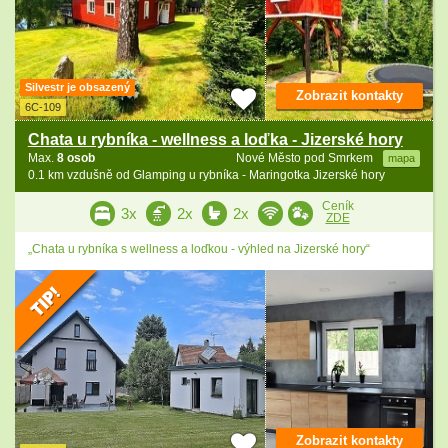
Silvestr je obsazený
Zobrazit kontakty
6C-109
Chata u rybníka - wellness a loďka - Jizerské hory
Max.
8 osob
Nové Město pod Smrkem
mapa
0.1 km vzdušně od Glamping u rybníka - Maringotka Jizerské hory
Ceník
3x
2x
2x
ZDE
„Chata u rybníka s wellness a loďkou - výhled na Jizerské hory“
Zobrazit kontakty