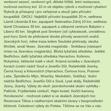
venkovní sezení, venkovní gril, dětské hřiště, letní restaurace,
možnost úschovy kol. 10 m od objektu rybník s možností rybaření
Rybník je přístupný i pro veřejnost a slouží jako přírodní
koupaliště. OKOLÍ: Nejbližší přírodní koupaliště 20 m, wellness
Lázně Libverda 8 km, aquapark Swieradów Zdrój 10 km, wellness
lázně Chrastava 30 km, aquapark a zábavné centrum Babylon v
Liberci 40 km. Singltrek pod Smrkem (síť cyklostezek, umístěnou
pod horu Smrk do překrásné divoké přírody severních svahů
Jizerských hor), inline trasa kolem Soušské přehrady, stezka
Mníšek, areál Vesec. Jizerská magistrála - Smědava (nástupní
místo na Jizerskou magistrálu). Blízká lyžařská střediska: Ještěd,
Bedřichov, další lyžařská střediska Harrachov, Kořenov,
Rokytnice, běžecké tratě v okolí. Krásná turistika v Jizerských
horách (vodní nádrž Souš a Josefův Důl, Rašeliniště Jizerky,
Černá hora) a Krkonoších (Harrachov, Čertova hora, Pramen
Labe, Špindlerův Mlýn, Mísečky, Medvědín, Sněžka). Vodní
nádrže Bedřichov, Josefův Důl a Souš, Lysé skály, Rašeliniště
Jizery, Jizerky. Výlety do okolí: jizerskohorské skalní vyhlídky -
Paličník, Frýdlantské cimbuří, Hajní kostel, Kočičí kameny.
Horolezectví - možnosti zalézt si ve skalách Jizerských hor.
Rezervace Tišina s nádhernými skalními útvary v bezprostřední
blízkosti. Celodenní výlety do Polska. Těšíme se na Vás u nás.