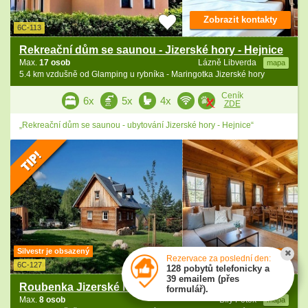
Zobrazit kontakty
6C-113
Rekreační dům se saunou - Jizerské hory - Hejnice
Max.
17 osob
Lázně Libverda
mapa
5.4 km vzdušně od Glamping u rybníka - Maringotka Jizerské hory
Ceník
6x
5x
4x
ZDE
„Rekreační dům se saunou - ubytování Jizerské hory - Hejnice“
Silvestr je obsazený
Zobrazit kontakty
Rezervace za poslední den:
6C-127
128 pobytů telefonicky a
39 emailem (přes
Roubenka Jizerské hory - Hejnice - Smědava
formulář).
Max.
8 osob
Bílý Potok
mapa