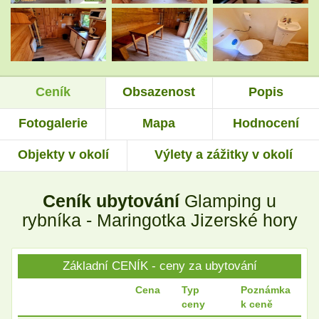
.
.
Ceník
Obsazenost
Popis
.
.
Fotogalerie
Mapa
Hodnocení
Objekty v okolí
Výlety a zážitky v okolí
Ceník ubytování
Glamping u
rybníka - Maringotka Jizerské hory
Základní CENÍK - ceny za ubytování
Cena
Typ
Poznámka
ceny
k ceně