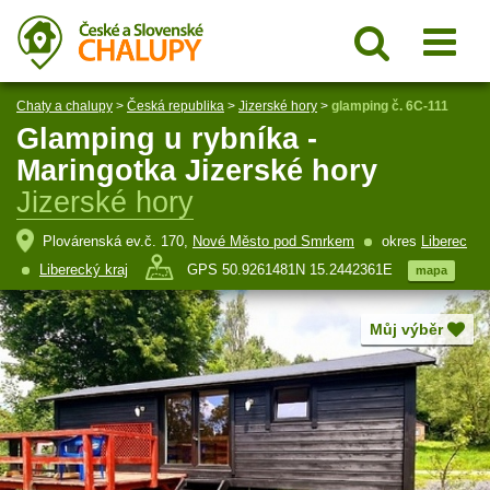
Chaty a chalupy
>
Česká republika
>
Jizerské hory
>
glamping č. 6C-111
Glamping u rybníka -
Maringotka Jizerské hory
Jizerské hory
Plovárenská ev.č. 170,
Nové Město pod Smrkem
okres
Liberec
Liberecký kraj
GPS 50.9261481N 15.2442361E
mapa
Můj výběr