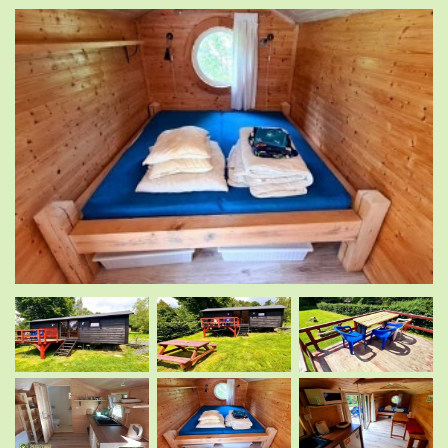
.
.
.
.