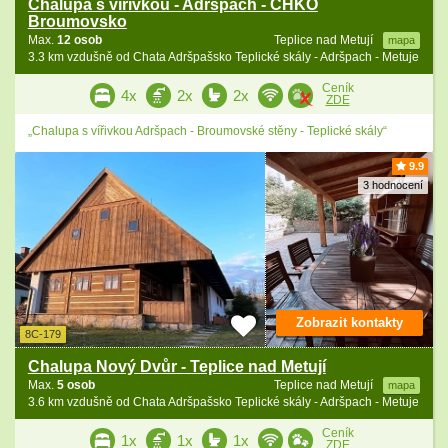
Chalupa s vířivkou - Adršpach - CHKO
Broumovsko
Max.
12 osob
Teplice nad Metují
mapa
3.3 km vzdušně od Chata Adršpašsko Teplické skály - Adršpach - Metuje
Ceník
4x
2x
2x
ZDE
„Chalupa s vířivkou Adršpach - Broumovské stěny - Teplické skály“
9.9
3 hodnocení
Zobrazit kontakty
8C-179
Chalupa Nový Dvůr - Teplice nad Metují
Max.
5 osob
Teplice nad Metují
mapa
3.6 km vzdušně od Chata Adršpašsko Teplické skály - Adršpach - Metuje
Ceník
1x
1x
1x
ZDE