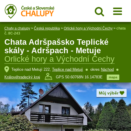
Chaty a chalupy
>
Česká republika
>
Orlické hory a Východní Čechy
>
chata
č. 8C-243
Chata Adršpašsko Teplické
skály - Adršpach - Metuje
Orlické hory a Východní Čechy
Teplice nad Metují 222,
Teplice nad Metují
okres
Náchod
Královéhradecký kraj
GPS 50.60768N 16.14783E
mapa
Můj výběr