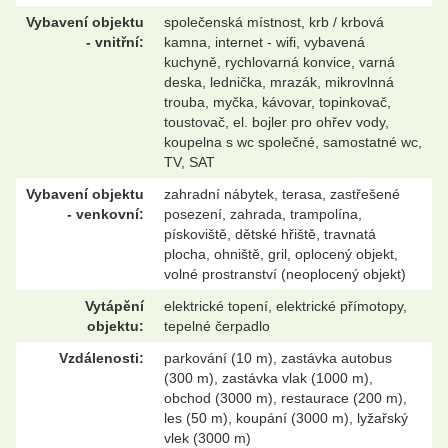
Vybavení objektu
společenská místnost, krb / krbová
- vnitřní:
kamna, internet - wifi, vybavená
kuchyně, rychlovarná konvice, varná
deska, lednička, mrazák, mikrovlnná
trouba, myčka, kávovar, topinkovač,
toustovač, el. bojler pro ohřev vody,
koupelna s wc společné, samostatné wc,
TV, SAT
Vybavení objektu
zahradní nábytek, terasa, zastřešené
- venkovní:
posezení, zahrada, trampolína,
pískoviště, dětské hřiště, travnatá
plocha, ohniště, gril, oplocený objekt,
volné prostranství (neoplocený objekt)
Vytápění
elektrické topení, elektrické přímotopy,
objektu:
tepelné čerpadlo
Vzdálenosti:
parkování (10 m), zastávka autobus
(300 m), zastávka vlak (1000 m),
obchod (3000 m), restaurace (200 m),
les (50 m), koupání (3000 m), lyžařský
vlek (3000 m)