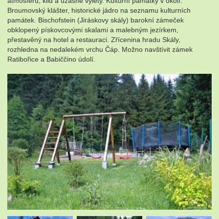
atmosféru, klid a úžasné výlety. Kulturní památky v okolí:
Broumovský klášter, historické jádro na seznamu kulturních
památek. Bischofstein (Jiráskovy skály) barokní zámeček
obklopený pískovcovými skalami a malebným jezírkem,
přestavěný na hotel a restauraci. Zřícenina hradu Skály,
rozhledna na nedalekém vrchu Čáp. Možno navštívit zámek
Ratibořice a Babiččino údolí.