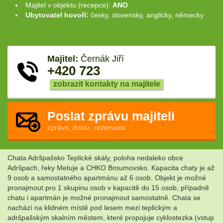
Majitel v objektu (recepce):
ANO
Ubytovatel hovoří:
česky, slovensky, anglicky, německy
Majitel:
Černák Jiří
+420 723
zobrazit kontakty na majitele
Poslat zprávu majiteli
zpráva, dotaz, rezervace
Chata Adršpašsko Teplické skály, poloha nedaleko obce
Adršpach, řeky Metuje a CHKO Broumovsko. Kapacita chaty je až
9 osob a samostatného apartmánu až 6 osob. Objekt je možné
pronajmout pro 1 skupinu osob v kapacitě do 15 osob, případně
chatu i apartmán je možné pronajmout samostatně. Chata se
nachází na klidném místě pod lesem mezi teplickým a
adršpašským skalním městem, které propojuje cyklostezka (vstup