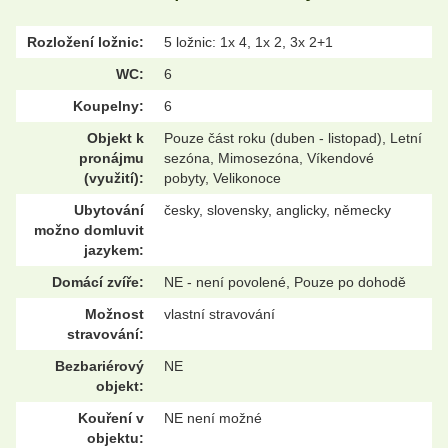
Rozložení ložnic:
5 ložnic: 1x 4, 1x 2, 3x 2+1
WC:
6
Koupelny:
6
Objekt k
Pouze část roku (duben - listopad), Letní
pronájmu
sezóna, Mimosezóna, Víkendové
(využití):
pobyty, Velikonoce
Ubytování
česky, slovensky, anglicky, německy
možno domluvit
jazykem:
Domácí zvíře:
NE - není povolené, Pouze po dohodě
Možnost
vlastní stravování
stravování:
Bezbariérový
NE
objekt:
Kouření v
NE není možné
objektu: