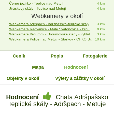
Černé jezírko - Teplice nad Metují
4 km
Jiráskovy skály - Teplice nad Metují
4 km
Webkamery v okolí
Webkamera Adršpach - Adršpašsko-teplické skály
3 km
Webkamera Radvanice - Malé Svatoňovice - Broumovsko
8 km
Webkamera Broumov - Broumovské stěny - vyhlídka Hvězda
9 km
Webkamera Police nad Metují - Stárkov - CHKO Broumovsko
10 km
Ceník
Popis
Fotogalerie
Mapa
Hodnocení
Objekty v okolí
Výlety a zážitky v okolí
Hodnocení
Chata Adršpašsko
Teplické skály - Adršpach - Metuje