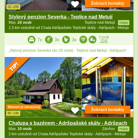
Zobrazit kontakty
5C-295
Stylový penzion Severka - Teplice nad Metují
Max.
20 osob
Teplice nad Metují
mapa
1.5 km vzdušně od Chata Adršpašsko Teplické skály - Adršpach - Metuje
Ceník
7x
3x
3x
ZDE
„Stylový penzion Severka (do 20 osob) - Teplice nad Metují - Adršpach“
Silvestr je obsazený
Zobrazit kontakty
8C-146
Chalupa s bazénem - Adršpašské skály - Adršpach
Max.
10 osob
Zdoňov
mapa
2 km vzdušně od Chata Adršpašsko Teplické skály - Adršpach - Metuje