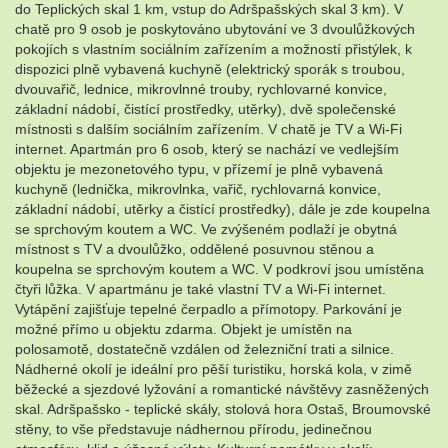
do Teplických skal 1 km, vstup do Adršpašských skal 3 km). V
chatě pro 9 osob je poskytováno ubytování ve 3 dvoulůžkových
pokojích s vlastním sociálním zařízením a možností přistýlek, k
dispozici plně vybavená kuchyně (elektrický sporák s troubou,
dvouvařič, lednice, mikrovlnné trouby, rychlovarné konvice,
základní nádobí, čistící prostředky, utěrky), dvě společenské
místnosti s dalším sociálním zařízením. V chatě je TV a Wi-Fi
internet. Apartmán pro 6 osob, který se nachází ve vedlejším
objektu je mezonetového typu, v přízemí je plně vybavená
kuchyně (lednička, mikrovlnka, vařič, rychlovarná konvice,
základní nádobí, utěrky a čistící prostředky), dále je zde koupelna
se sprchovým koutem a WC. Ve zvýšeném podlaží je obytná
místnost s TV a dvoulůžko, oddělené posuvnou stěnou a
koupelna se sprchovým koutem a WC. V podkroví jsou umístěna
čtyři lůžka. V apartmánu je také vlastní TV a Wi-Fi internet.
Vytápění zajišťuje tepelné čerpadlo a přímotopy. Parkování je
možné přímo u objektu zdarma. Objekt je umístěn na
polosamotě, dostatečně vzdálen od železniční trati a silnice.
Nádherné okolí je ideální pro pěší turistiku, horská kola, v zimě
běžecké a sjezdové lyžování a romantické návštěvy zasněžených
skal. Adršpašsko - teplické skály, stolová hora Ostaš, Broumovské
stěny, to vše představuje nádhernou přírodu, jedinečnou