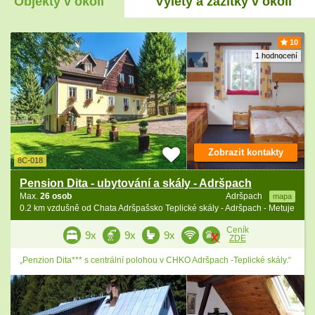
Objekty v okolí
Výlety a zážitky v okolí
10
1 hodnocení
Zobrazit kontakty
8C-018
Pension Dita - ubytování a skály - Adršpach
Max.
26 osob
Adršpach
mapa
0.2 km vzdušně od Chata Adršpašsko Teplické skály - Adršpach - Metuje
Ceník
9x
9x
9x
ZDE
„Penzion Dita*** s centrální polohou v CHKO Adršpach -Teplické skály.“