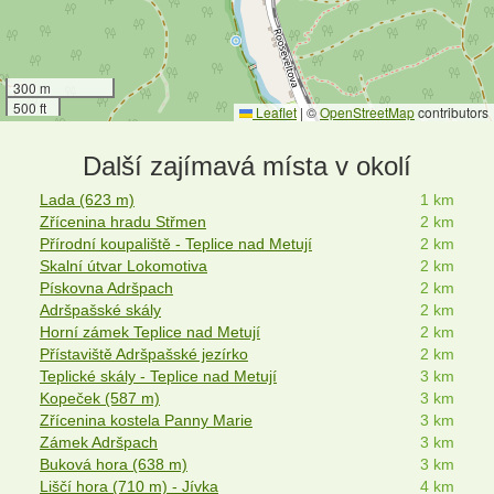
300 m
500 ft
Leaflet
|
©
OpenStreetMap
contributors
Další zajímavá místa v okolí
Lada (623 m)
1 km
Zřícenina hradu Střmen
2 km
Přírodní koupaliště - Teplice nad Metují
2 km
Skalní útvar Lokomotiva
2 km
Pískovna Adršpach
2 km
Adršpašské skály
2 km
Horní zámek Teplice nad Metují
2 km
Přístaviště Adršpašské jezírko
2 km
Teplické skály - Teplice nad Metují
3 km
Kopeček (587 m)
3 km
Zřícenina kostela Panny Marie
3 km
Zámek Adršpach
3 km
Buková hora (638 m)
3 km
Liščí hora (710 m) - Jívka
4 km