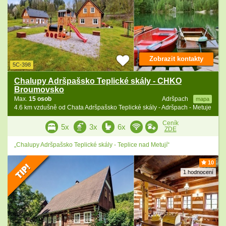
Zobrazit kontakty
5C-398
Chalupy Adršpašsko Teplické skály - CHKO
Broumovsko
Max.
15 osob
Adršpach
mapa
4.6 km vzdušně od Chata Adršpašsko Teplické skály - Adršpach - Metuje
Ceník
5x
3x
6x
ZDE
„Chalupy Adršpašsko Teplické skály - Teplice nad Metují“
10
1 hodnocení