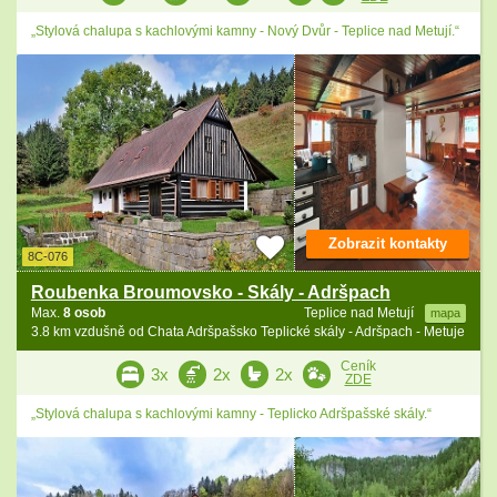
„Stylová chalupa s kachlovými kamny - Nový Dvůr - Teplice nad Metují.“
Zobrazit kontakty
8C-076
Roubenka Broumovsko - Skály - Adršpach
Max.
8 osob
Teplice nad Metují
mapa
3.8 km vzdušně od Chata Adršpašsko Teplické skály - Adršpach - Metuje
Ceník
3x
2x
2x
ZDE
„Stylová chalupa s kachlovými kamny - Teplicko Adršpašské skály.“