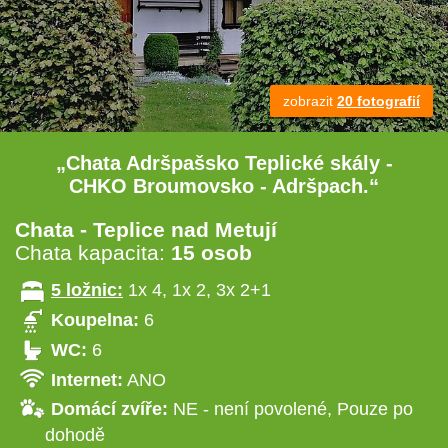
zobrazit
20 fotografií
„Chata Adršpašsko Teplické skály -
CHKO Broumovsko - Adršpach.“
Chata - Teplice nad Metují
Chata kapacita:
15 osob
5 ložnic:
1x 4, 1x 2, 3x 2+1
Koupelna:
6
WC:
6
Internet:
ANO
Domácí zvíře:
NE - není povolené, Pouze po
dohodě