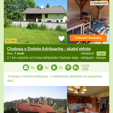
1 hodnocení
Zobrazit kontakty
5C-024
Chalupa v Dolním Adršpachu - skalní město
Max.
7 osob
Adršpach
mapa
2.7 km vzdušně od Chata Adršpašsko Teplické skály - Adršpach - Metuje
Ceník
3x
2x
2x
ZDE
„Chalupa v Dolním Adršpachu - s nádherným výhledem na panaroma
skal.“