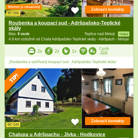
Silvestr je obsazený
Zobrazit kontakty
8C-089
Roubenka a koupací sud - Adršpašsko-Teplické
skály
Max.
9 osob
Teplice nad Metují
mapa
4.9 km vzdušně od Chata Adršpašsko Teplické skály - Adršpach - Metuje
Ceník
2x
2x
1x
ZDE
„Roubenka a vyhřívaný koupací sud - Adršpašsko-Teplické skály“
Zobrazit kontakty
8C-144
Chalupa u Adršpachu - Jívka - Hodkovice