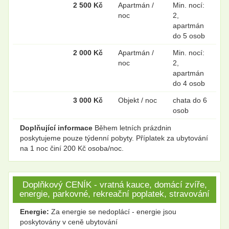
2 500 Kč
Apartmán /
Min. nocí:
noc
2,
apartmán
do 5 osob
2 000 Kč
Apartmán /
Min. nocí:
noc
2,
apartmán
do 4 osob
3 000 Kč
Objekt / noc
chata do 6
osob
Doplňující informace
Během letních prázdnin
poskytujeme pouze týdenní pobyty. Příplatek za ubytování
na 1 noc činí 200 Kč osoba/noc.
Doplňkový CENÍK - vratná kauce, domácí zvíře,
energie, parkovné, rekreační poplatek, stravování
Energie:
Za energie se nedoplácí - energie jsou
poskytovány v ceně ubytování