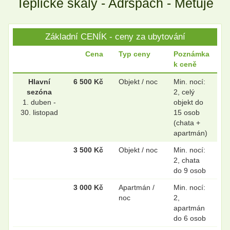
Teplické skály - Adršpach - Metuje
Základní CENÍK - ceny za ubytování
Cena
Typ ceny
Poznámka
k ceně
Hlavní
6 500 Kč
Objekt / noc
Min. nocí:
sezóna
2, celý
1. duben -
objekt do
30. listopad
15 osob
(chata +
apartmán)
3 500 Kč
Objekt / noc
Min. nocí:
2, chata
do 9 osob
3 000 Kč
Apartmán /
Min. nocí:
noc
2,
apartmán
do 6 osob