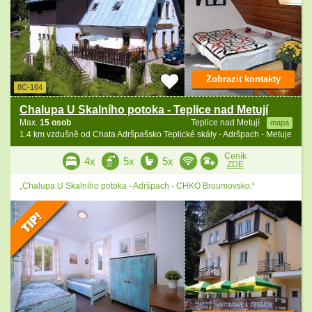
Zobrazit kontakty
8C-164
Chalupa U Skalního potoka - Teplice nad Metují
Max.
15 osob
Teplice nad Metují
mapa
1.4 km vzdušně od Chata Adršpašsko Teplické skály - Adršpach - Metuje
Ceník
4x
5x
5x
ZDE
„Chalupa U Skalního potoka - Adršpach - CHKO Broumovsko.“