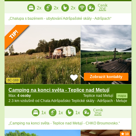
Ceník
2x
2x
2x
ZDE
„Chalupa s bazénem - ubytování Adršpašské skály - Adršpach“
Zobrazit kontakty
8C-169
Camping na konci světa - Teplice nad Metují
Max.
4 osoby
Teplice nad Metují
mapa
2.3 km vzdušně od Chata Adršpašsko Teplické skály - Adršpach - Metuje
Ceník
1x
1x
1x
ZDE
„Camping na konci světa - Teplice nad Metují - CHKO Broumovsko.“
10