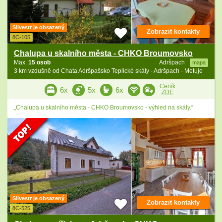
Silvestr je obsazený
Zobrazit kontakty
8C-105
Chalupa u skalního města - CHKO Broumovsko
Max.
15 osob
Adršpach
mapa
3 km vzdušně od Chata Adršpašsko Teplické skály - Adršpach - Metuje
Ceník
6x
5x
6x
ZDE
„Chalupa u skalního města - CHKO Broumovsko - výhled na skály.“
Silvestr je obsazený
Zobrazit kontakty
8C-525