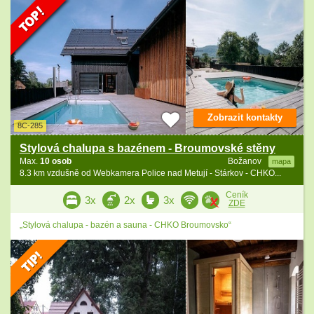
Zobrazit kontakty
8C-285
Stylová chalupa s bazénem - Broumovské stěny
Max.
10 osob
Božanov
mapa
8.3 km vzdušně od Webkamera Police nad Metují - Stárkov - CHKO...
Ceník
3x
2x
3x
ZDE
„Stylová chalupa - bazén a sauna - CHKO Broumovsko“