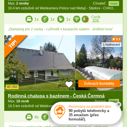
Max.
2 osoby
Chvaleč
mapa
16.4 km vzdušně od Webkamera Police nad Metují - Stárkov - CHKO...
Ceník
1x
1x
1x
ZDE
„Glamping pro 2 osoby - v přírodě s koupacím sudem - Jestřebí hory“
9.3
1 hodnocení
Zobrazit kontakty
8C-262
Rodinná chalupa s bazénem - Česká Čermná
Max.
18 osob
Borová
mapa
16.5 km vzdušně od Webkamera Police nad Metují - Stárkov - CHKO...
Rezervace za poslední den:
90 pobytů telefonicky a
35 emailem (přes
Ceník
4x
3x
4x
ZDE
formulář).