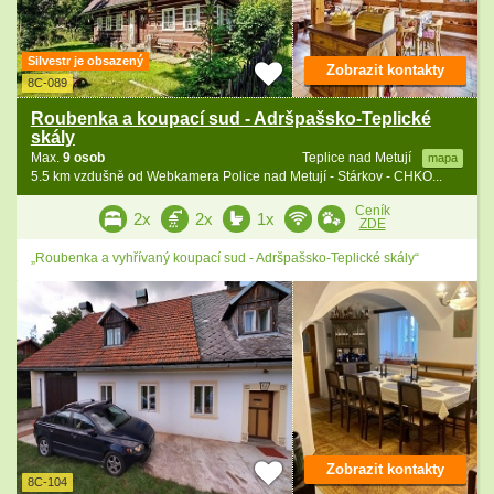
Silvestr je obsazený
Zobrazit kontakty
8C-089
Roubenka a koupací sud - Adršpašsko-Teplické
skály
Max.
9 osob
Teplice nad Metují
mapa
5.5 km vzdušně od Webkamera Police nad Metují - Stárkov - CHKO...
Ceník
2x
2x
1x
ZDE
„Roubenka a vyhřívaný koupací sud - Adršpašsko-Teplické skály“
Zobrazit kontakty
8C-104