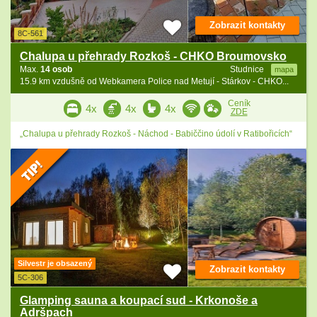
Zobrazit kontakty
8C-561
Chalupa u přehrady Rozkoš - CHKO Broumovsko
Max.
14 osob
Studnice
mapa
15.9 km vzdušně od Webkamera Police nad Metují - Stárkov - CHKO...
Ceník
4x
4x
4x
ZDE
„Chalupa u přehrady Rozkoš - Náchod - Babiččino údolí v Ratibořicích“
Silvestr je obsazený
Zobrazit kontakty
5C-306
Glamping sauna a koupací sud - Krkonoše a
Adršpach