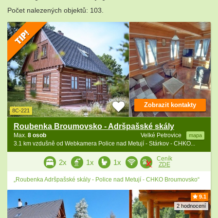
Počet nalezených objektů: 103.
Zobrazit kontakty
8C-221
Roubenka Broumovsko - Adršpašské skály
Max.
8 osob
Velké Petrovice
mapa
3.1 km vzdušně od Webkamera Police nad Metují - Stárkov - CHKO...
Ceník
2x
1x
1x
ZDE
„Roubenka Adršpašské skály - Police nad Metují - CHKO Broumovsko“
9.1
2 hodnocení