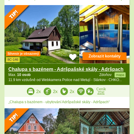
Silvestr je obsazený
Zobrazit kontakty
8C-146
Chalupa s bazénem - Adršpašské skály - Adršpach
Max.
10 osob
Zdoňov
mapa
11.9 km vzdušně od Webkamera Police nad Metují - Stárkov - CHKO...
Ceník
2x
2x
2x
ZDE
„Chalupa s bazénem - ubytování Adršpašské skály - Adršpach“