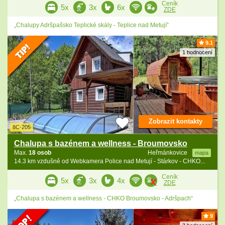
Ceník
5x
3x
6x
ZDE
„Chalupy Adršpašsko Teplické skály - Teplice nad Metují“
9.1
1 hodnocení
Zobrazit kontakty
8C-205
Chalupa s bazénem a wellness - Broumovsko
Max.
18 osob
Heřmánkovice
mapa
14.3 km vzdušně od Webkamera Police nad Metují - Stárkov - CHKO...
Ceník
5x
3x
4x
ZDE
„Chalupa s bazénem a wellness - CHKO Broumovsko - Adršpach“
9