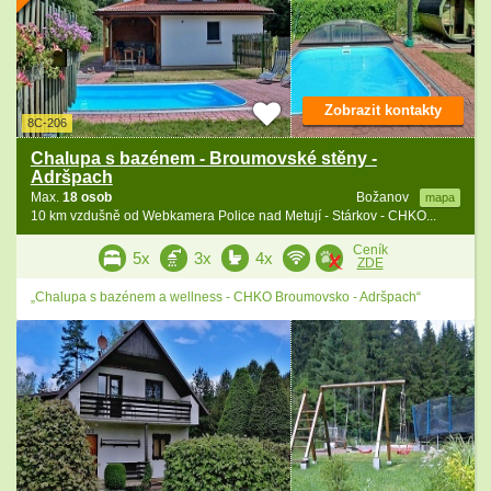
Zobrazit kontakty
8C-206
Chalupa s bazénem - Broumovské stěny -
Adršpach
Max.
18 osob
Božanov
mapa
10 km vzdušně od Webkamera Police nad Metují - Stárkov - CHKO...
Ceník
5x
3x
4x
ZDE
„Chalupa s bazénem a wellness - CHKO Broumovsko - Adršpach“