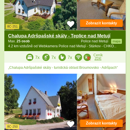
Zobrazit kontakty
8C-251
Chalupa Adršpašské skály - Teplice nad Metují
Max.
25 osob
Police nad Metují
mapa
4.2 km vzdušně od Webkamera Police nad Metují - Stárkov - CHKO...
Ceník
7x
7x
7x
ZDE
„Chalupa Adršpašské skály - turistická oblast Broumovsko - Adršpach“
Zobrazit kontakty
8C-250