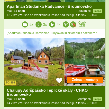
Apartmán Studánka Radvanice - Broumovsko
Max.
14 osob
Radvanice
mapa
13.7 km vzdušně od Webkamera Police nad Metují - Stárkov - CHKO...
Ceník
5x
3x
4x
ZDE
„Apartmán Studánka Radvanice - ubytování u skiareálu s bazénem.“
Zobrazit kontakty
5C-398
Chalupy Adršpašsko Teplické skály - CHKO
Broumovsko
Max.
15 osob
Adršpach
mapa
14.2 km vzdušně od Webkamera Police nad Metují - Stárkov - CHKO...