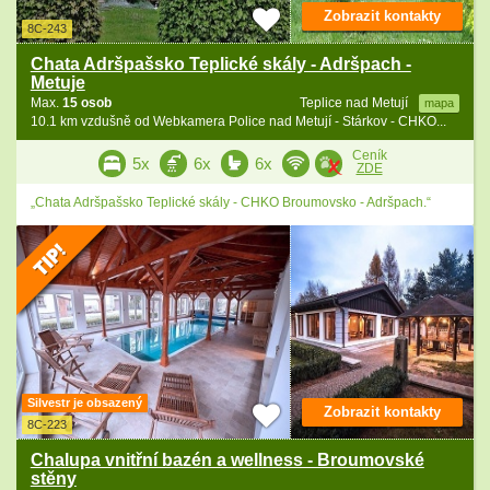
Zobrazit kontakty
8C-243
Chata Adršpašsko Teplické skály - Adršpach -
Metuje
Max.
15 osob
Teplice nad Metují
mapa
10.1 km vzdušně od Webkamera Police nad Metují - Stárkov - CHKO...
Ceník
5x
6x
6x
ZDE
„Chata Adršpašsko Teplické skály - CHKO Broumovsko - Adršpach.“
Silvestr je obsazený
Zobrazit kontakty
8C-223
Chalupa vnitřní bazén a wellness - Broumovské
stěny