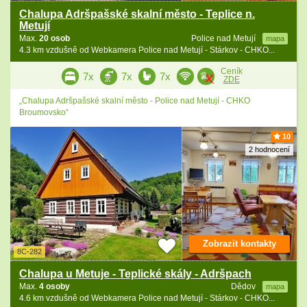
Chalupa Adršpašské skalní město - Teplice n.
Metují
Max.
20 osob
Police nad Metují
mapa
4.3 km vzdušně od Webkamera Police nad Metují - Stárkov - CHKO...
Ceník
7x
7x
7x
ZDE
„Chalupa Adršpašské skalní město - Police nad Metují - CHKO
Broumovsko“
10
2 hodnocení
Zobrazit kontakty
8C-282
Chalupa u Metuje - Teplické skály - Adršpach
Max.
4 osoby
Dědov
mapa
4.6 km vzdušně od Webkamera Police nad Metují - Stárkov - CHKO...