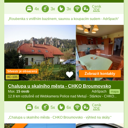
Ceník
4x
3x
3x
ZDE
„Roubenka s vnitřním bazénem, saunou a koupacím sudem - Adršpach“
Silvestr je obsazený
Zobrazit kontakty
8C-105
Chalupa u skalního města - CHKO Broumovsko
Max.
15 osob
Adršpach
mapa
12.8 km vzdušně od Webkamera Police nad Metují - Stárkov - CHKO...
Ceník
6x
5x
6x
ZDE
„Chalupa u skalního města - CHKO Broumovsko - výhled na skály.“