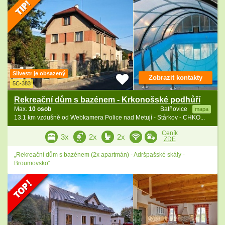
Silvestr je obsazený
Zobrazit kontakty
5C-383
Rekreační dům s bazénem - Krkonošské podhůří
Max.
10 osob
Batňovice
mapa
13.1 km vzdušně od Webkamera Police nad Metují - Stárkov - CHKO...
Ceník
3x
2x
2x
ZDE
„Rekreační dům s bazénem (2x apartmán) - Adršpašské skály -
Broumovsko“