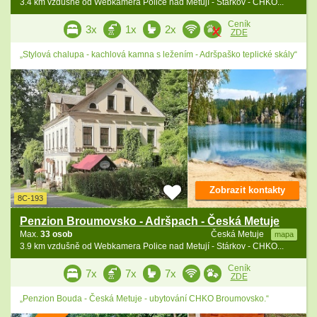
3.4 km vzdušně od Webkamera Police nad Metují - Stárkov - CHKO...
Ceník
3x
1x
2x
ZDE
„Stylová chalupa - kachlová kamna s ležením - Adršpaško teplické skály“
Zobrazit kontakty
8C-193
Penzion Broumovsko - Adršpach - Česká Metuje
Max.
33 osob
Česká Metuje
mapa
3.9 km vzdušně od Webkamera Police nad Metují - Stárkov - CHKO...
Ceník
7x
7x
7x
ZDE
„Penzion Bouda - Česká Metuje - ubytování CHKO Broumovsko.“