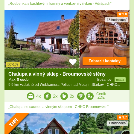
„Roubenka s kachlovými kamny a venkovní vířivkou - Adršpach“
9.8
13 hodnocení
Zobrazit kontakty
8C-109
Chalupa a vinný sklep - Broumovské stěny
Max.
8 osob
Božanov
mapa
9.9 km vzdušně od Webkamera Police nad Metují - Stárkov - CHKO...
Ceník
4x
2x
2x
ZDE
„Chalupa se saunou a vinným sklepem - CHKO Broumovsko.“
9.7
1 hodnocení