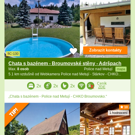
Zobrazit kontakty
8C-130
Chata s bazénem - Broumovské stěny - Adršpach
Max.
8 osob
Police nad Metují
mapa
5.1 km vzdušně od Webkamera Police nad Metují - Stárkov - CHKO...
Ceník
2x
2x
2x
ZDE
„Chata s bazénem - Police nad Metují - CHKO Broumovsko.“
10
1 hodnocení