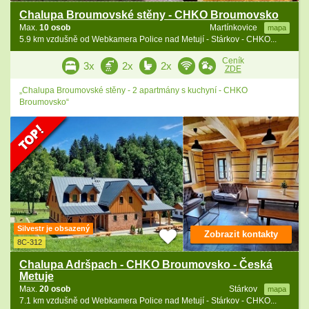
Chalupa Broumovské stěny - CHKO Broumovsko
Max.
10 osob
Martínkovice
mapa
5.9 km vzdušně od Webkamera Police nad Metují - Stárkov - CHKO...
Ceník
3x
2x
2x
ZDE
„Chalupa Broumovské stěny - 2 apartmány s kuchyní - CHKO
Broumovsko“
Silvestr je obsazený
Zobrazit kontakty
8C-312
Chalupa Adršpach - CHKO Broumovsko - Česká
Metuje
Max.
20 osob
Stárkov
mapa
7.1 km vzdušně od Webkamera Police nad Metují - Stárkov - CHKO...