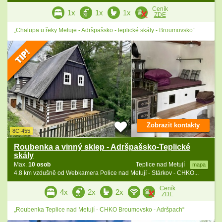
Ceník
1x
1x
1x
ZDE
„Chalupa u řeky Metuje - Adršpašsko - teplické skály - Broumovsko“
Zobrazit kontakty
8C-455
Roubenka a vinný sklep - Adršpašsko-Teplické
skály
Max.
10 osob
Teplice nad Metují
mapa
4.8 km vzdušně od Webkamera Police nad Metují - Stárkov - CHKO...
Ceník
4x
2x
2x
ZDE
„Roubenka Teplice nad Metují - CHKO Broumovsko - Adršpach“