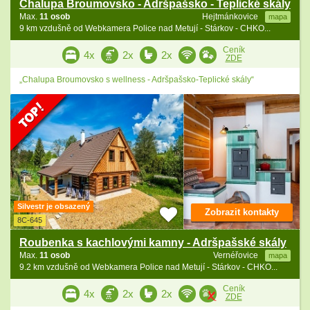
Chalupa Broumovsko - Adršpašsko - Teplické skály
Max.
11 osob
Hejtmánkovice
mapa
9 km vzdušně od Webkamera Police nad Metují - Stárkov - CHKO...
Ceník
4x
2x
2x
ZDE
„Chalupa Broumovsko s wellness - Adršpašsko-Teplické skály“
Silvestr je obsazený
Zobrazit kontakty
8C-645
Roubenka s kachlovými kamny - Adršpašské skály
Max.
11 osob
Vernéřovice
mapa
9.2 km vzdušně od Webkamera Police nad Metují - Stárkov - CHKO...
Ceník
4x
2x
2x
ZDE