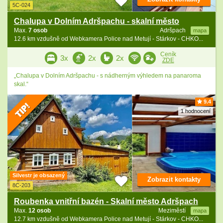
5C-024
Chalupa v Dolním Adršpachu - skalní město
Max.
7 osob
Adršpach
mapa
12.6 km vzdušně od Webkamera Police nad Metují - Stárkov - CHKO...
Ceník
3x
2x
2x
ZDE
„Chalupa v Dolním Adršpachu - s nádherným výhledem na panaroma
skal.“
9.4
1 hodnocení
Silvestr je obsazený
Zobrazit kontakty
8C-203
Roubenka vnitřní bazén - Skalní město Adršpach
Max.
12 osob
Meziměstí
mapa
12.7 km vzdušně od Webkamera Police nad Metují - Stárkov - CHKO...