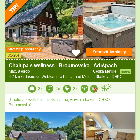
Silvestr je obsazený
Zobrazit kontakty
8C-284
Chalupa s wellness - Broumovsko - Adršpach
Max.
8 osob
Česká Metuje
mapa
4.2 km vzdušně od Webkamera Police nad Metují - Stárkov - CHKO...
Ceník
2x
2x
2x
ZDE
„Chalupa s wellness - finská sauna, vířivka a bazén - CHKO
Broumovsko“