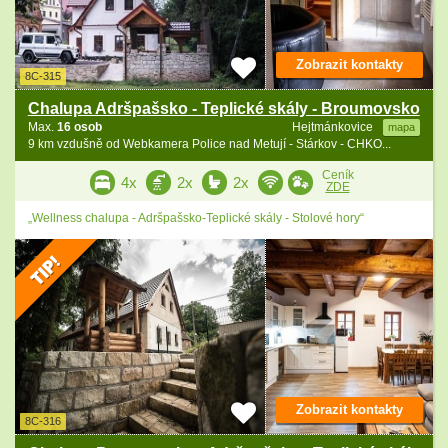
Zobrazit kontakty
8C-315
Chalupa Adršpašsko - Teplické skály - Broumovsko
Max.
16 osob
Hejtmánkovice
mapa
9 km vzdušně od Webkamera Police nad Metují - Stárkov - CHKO...
Ceník
4x
2x
2x
ZDE
„Wellness chalupa - Adršpašsko-Teplické skály - Stolové hory“
Zobrazit kontakty
8C-316