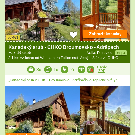
Zobrazit kontakty
8C-071
Kanadský srub - CHKO Broumovsko - Adršpach
Max.
10 osob
Velké Petrovice
mapa
3.1 km vzdušně od Webkamera Police nad Metují - Stárkov - CHKO...
Ceník
3x
1x
2x
ZDE
„Kanadský srub v CHKO Broumovsko - Adršpašsko Teplické skály.“