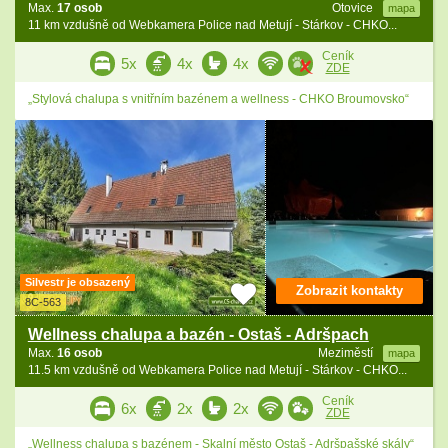
Max.
17 osob
Otovice
mapa
11 km vzdušně od Webkamera Police nad Metují - Stárkov - CHKO...
Ceník
5x
4x
4x
ZDE
„Stylová chalupa s vnitřním bazénem a wellness - CHKO Broumovsko“
Silvestr je obsazený
Zobrazit kontakty
8C-563
Wellness chalupa a bazén - Ostaš - Adršpach
Max.
16 osob
Meziměstí
mapa
11.5 km vzdušně od Webkamera Police nad Metují - Stárkov - CHKO...
Ceník
6x
2x
2x
ZDE
„Wellness chalupa s bazénem - Skalní město Ostaš - Adršpašské skály“