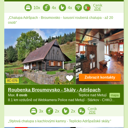
Ceník
10x
4x
4x
ZDE
„Chalupa Adršpach - Broumovsko - luxusní roubená chalupa - až 20
osob“
Zobrazit kontakty
8C-076
Roubenka Broumovsko - Skály - Adršpach
Max.
8 osob
Teplice nad Metují
mapa
8.1 km vzdušně od Webkamera Police nad Metují - Stárkov - CHKO...
Ceník
3x
2x
2x
ZDE
„Stylová chalupa s kachlovými kamny - Teplicko Adršpašské skály.“