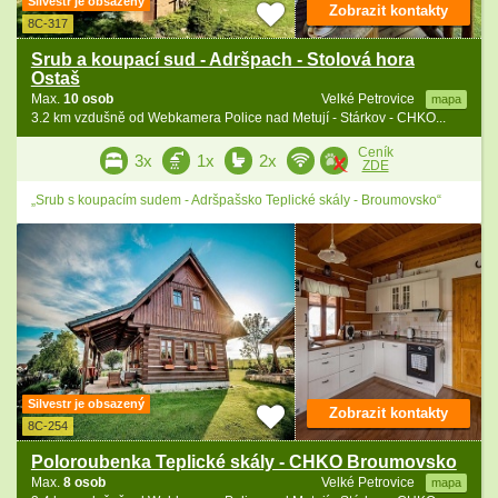
Silvestr je obsazený
Zobrazit kontakty
8C-317
Srub a koupací sud - Adršpach - Stolová hora
Ostaš
Max.
10 osob
Velké Petrovice
mapa
3.2 km vzdušně od Webkamera Police nad Metují - Stárkov - CHKO...
Ceník
3x
1x
2x
ZDE
„Srub s koupacím sudem - Adršpašsko Teplické skály - Broumovsko“
Silvestr je obsazený
Zobrazit kontakty
8C-254
Poloroubenka Teplické skály - CHKO Broumovsko
Max.
8 osob
Velké Petrovice
mapa