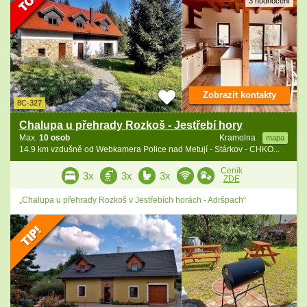
3 hodnocení
Zobrazit kontakty
8C-327
Chalupa u přehrady Rozkoš - Jestřebí hory
Max.
10 osob
Kramolna
mapa
14.9 km vzdušně od Webkamera Police nad Metují - Stárkov - CHKO...
Ceník
3x
3x
3x
ZDE
„Chalupa u přehrady Rozkoš v Jestřebích horách - Adršpach“