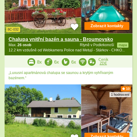
Zobrazit kontakty
8C-032
Chalupa vnitřní bazén a sauna - Broumovsko
Max.
26 osob
Rtyně v Podkrkonoší
mapa
12.2 km vzdušně od Webkamera Police nad Metují - Stárkov - CHKO...
Ceník
8x
6x
6x
ZDE
„Luxusní apartmánová chalupa se saunou a krytým vyhřívaným
bazénem.“
10
1 hodnocení
Zobrazit kontakty