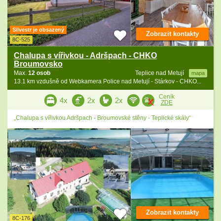
Silvestr je obsazený
Zobrazit kontakty
8C-525
Chalupa s vířivkou - Adršpach - CHKO
Broumovsko
Max.
12 osob
Teplice nad Metují
mapa
13.1 km vzdušně od Webkamera Police nad Metují - Stárkov - CHKO...
Ceník
4x
2x
2x
ZDE
„Chalupa s vířivkou Adršpach - Broumovské stěny - Teplické skály“
Zobrazit kontakty
8C-176