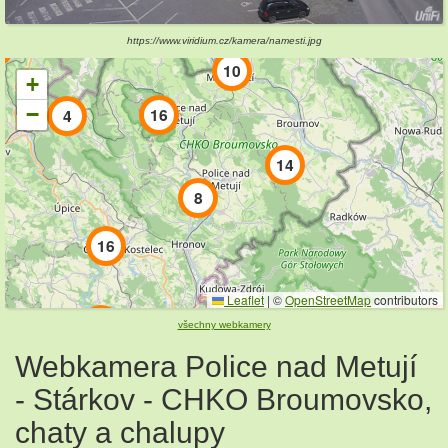
9
https://www.viridium.cz/kamera/namesti.jpg
10
+
−
16
4
14
8
16
Leaflet
|
©
OpenStreetMap
contributors
7
všechny webkamery
Webkamera Police nad Metují
- Stárkov - CHKO Broumovsko,
chaty a chalupy