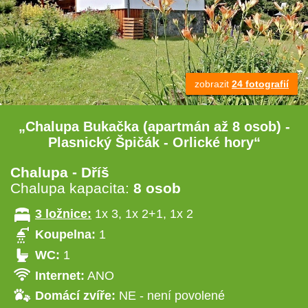
zobrazit
24 fotografií
„Chalupa Bukačka (apartmán až 8 osob) -
Plasnický Špičák - Orlické hory“
Chalupa - Dříš
Chalupa kapacita:
8 osob
3 ložnice:
1x 3, 1x 2+1, 1x 2
Koupelna:
1
WC:
1
Internet:
ANO
Domácí zvíře:
NE - není povolené