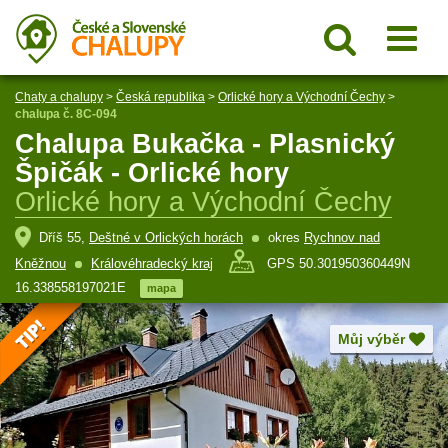
Chaty a chalupy
>
Česká republika
>
Orlické hory a Východní Čechy
>
chalupa č. 8C-094
Chalupa Bukačka - Plasnický
Špičák - Orlické hory
Orlické hory a Východní Čechy
Dříš 55,
Deštné v Orlických horách
okres
Rychnov nad
Kněžnou
Královéhradecký kraj
GPS 50.301950360449N
16.338558197021E
mapa
Můj výběr