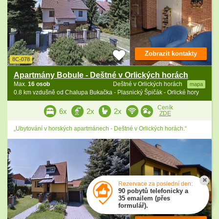
Zobrazit kontakty
8C-078
Apartmány Bobule - Deštné v Orlických horách
Max.
16 osob
Deštné v Orlických horách
mapa
0.8 km vzdušně od Chalupa Bukačka - Plasnický Špičák - Orlické hory
Ceník
6x
2x
2x
ZDE
„Ubytování v horských apartmánech - Deštné v Orlických horách.“
Rezervace za poslední den:
90 pobytů telefonicky a
35 emailem (přes
formulář).