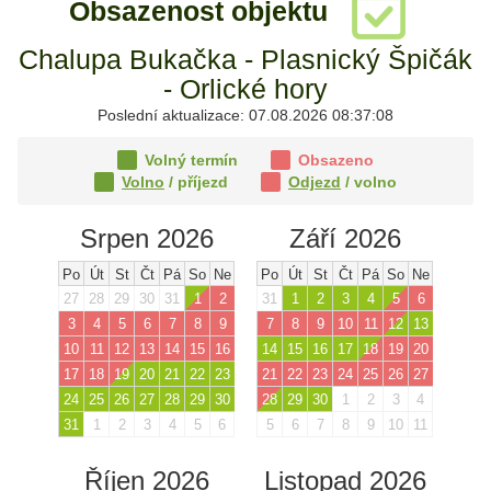
Obsazenost objektu
Chalupa Bukačka - Plasnický Špičák
- Orlické hory
Poslední aktualizace: 07.08.2026 08:37:08
Volný termín
Obsazeno
Volno
/ příjezd
Odjezd
/ volno
Srpen 2026
Září 2026
Po
Út
St
Čt
Pá
So
Ne
Po
Út
St
Čt
Pá
So
Ne
27
28
29
30
31
1
2
31
1
2
3
4
5
6
3
4
5
6
7
8
9
7
8
9
10
11
12
13
10
11
12
13
14
15
16
14
15
16
17
18
19
20
17
18
19
20
21
22
23
21
22
23
24
25
26
27
24
25
26
27
28
29
30
28
29
30
1
2
3
4
31
1
2
3
4
5
6
5
6
7
8
9
10
11
Říjen 2026
Listopad 2026