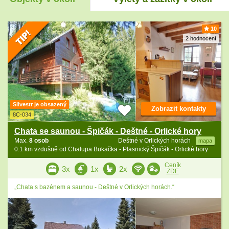
10
2 hodnocení
Silvestr je obsazený
Zobrazit kontakty
8C-034
Chata se saunou - Špičák - Deštné - Orlické hory
Max.
8 osob
Deštné v Orlických horách
mapa
0.1 km vzdušně od Chalupa Bukačka - Plasnický Špičák - Orlické hory
Ceník
3x
1x
2x
ZDE
„Chata s bazénem a saunou - Deštné v Orlických horách.“