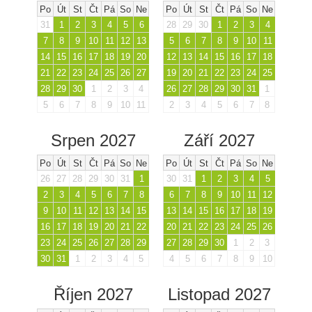
Po
Út
St
Čt
Pá
So
Ne
Po
Út
St
Čt
Pá
So
Ne
31
1
2
3
4
5
6
28
29
30
1
2
3
4
7
8
9
10
11
12
13
5
6
7
8
9
10
11
14
15
16
17
18
19
20
12
13
14
15
16
17
18
21
22
23
24
25
26
27
19
20
21
22
23
24
25
28
29
30
1
2
3
4
26
27
28
29
30
31
1
5
6
7
8
9
10
11
2
3
4
5
6
7
8
Srpen 2027
Září 2027
Po
Út
St
Čt
Pá
So
Ne
Po
Út
St
Čt
Pá
So
Ne
26
27
28
29
30
31
1
30
31
1
2
3
4
5
2
3
4
5
6
7
8
6
7
8
9
10
11
12
9
10
11
12
13
14
15
13
14
15
16
17
18
19
16
17
18
19
20
21
22
20
21
22
23
24
25
26
23
24
25
26
27
28
29
27
28
29
30
1
2
3
30
31
1
2
3
4
5
4
5
6
7
8
9
10
Říjen 2027
Listopad 2027