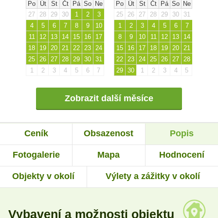
Po
Út
St
Čt
Pá
So
Ne
Po
Út
St
Čt
Pá
So
Ne
27
28
29
30
1
2
3
25
26
27
28
29
30
31
4
5
6
7
8
9
10
1
2
3
4
5
6
7
11
12
13
14
15
16
17
8
9
10
11
12
13
14
18
19
20
21
22
23
24
15
16
17
18
19
20
21
25
26
27
28
29
30
31
22
23
24
25
26
27
28
1
2
3
4
5
6
7
29
30
1
2
3
4
5
Zobrazit další měsíce
Ceník
Obsazenost
Popis
Fotogalerie
Mapa
Hodnocení
Objekty v okolí
Výlety a zážitky v okolí
Vybavení a možnosti objektu