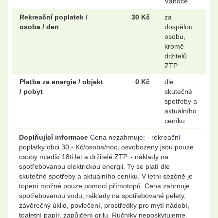
Vánoce
Rekreační poplatek /
30 Kč
za
osoba / den
dospělou
osobu,
kromě
držitelů
ZTP
Platba za energie / objekt
0 Kč
dle
/ pobyt
skutečné
spotřeby a
aktuálního
ceníku
Doplňující informace
Cena nezahrnuje: - rekreační
poplatky obci 30,- Kč/osoba/noc, osvobozeny jsou pouze
osoby mladší 18ti let a držitelé ZTP. - náklady na
spotřebovanou elektrickou energii. Ty se platí dle
skutečné spotřeby a aktuálního ceníku. V letní sezóně je
topení možné pouze pomocí přímotopů. Cena zahrnuje
spotřebovanou vodu, náklady na spotřebované pelety,
závěrečný úklid, povlečení, prostředky pro mytí nádobí,
toaletní papír, zapůjčení grilu. Ručníky neposkytujeme.