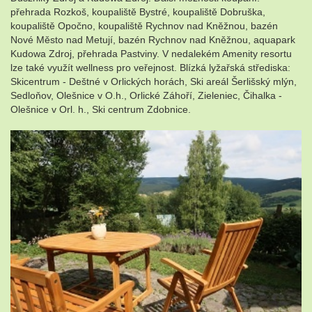
přehrada Rozkoš, koupaliště Bystré, koupaliště Dobruška,
koupaliště Opočno, koupaliště Rychnov nad Kněžnou, bazén
Nové Město nad Metují, bazén Rychnov nad Kněžnou, aquapark
Kudowa Zdroj, přehrada Pastviny. V nedalekém Amenity resortu
lze také využít wellness pro veřejnost. Blízká lyžařská střediska:
Skicentrum - Deštné v Orlických horách, Ski areál Šerlišský mlýn,
Sedloňov, Olešnice v O.h., Orlické Záhoří, Zieleniec, Čihalka -
Olešnice v Orl. h., Ski centrum Zdobnice.