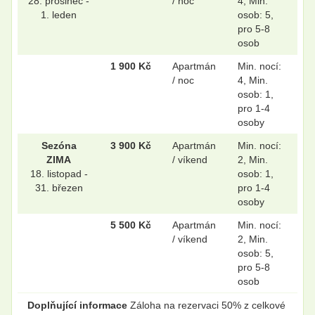
28. prosinec -
/ noc
4, Min.
1. leden
osob: 5,
pro 5-8
osob
1 900 Kč
Apartmán
Min. nocí:
/ noc
4, Min.
osob: 1,
pro 1-4
osoby
Sezóna
3 900 Kč
Apartmán
Min. nocí:
ZIMA
/ víkend
2, Min.
18. listopad -
osob: 1,
31. březen
pro 1-4
osoby
5 500 Kč
Apartmán
Min. nocí:
/ víkend
2, Min.
osob: 5,
pro 5-8
osob
Doplňující informace
Záloha na rezervaci 50% z celkové