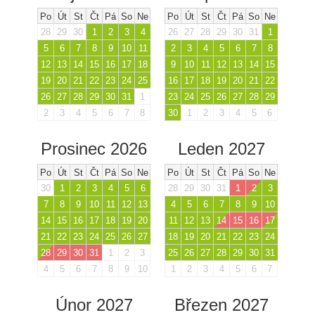
Po
Út
St
Čt
Pá
So
Ne
Po
Út
St
Čt
Pá
So
Ne
28
29
30
1
2
3
4
26
27
28
29
30
31
1
5
6
7
8
9
10
11
2
3
4
5
6
7
8
12
13
14
15
16
17
18
9
10
11
12
13
14
15
19
20
21
22
23
24
25
16
17
18
19
20
21
22
26
27
28
29
30
31
1
23
24
25
26
27
28
29
2
3
4
5
6
7
8
30
1
2
3
4
5
6
Prosinec 2026
Leden 2027
Po
Út
St
Čt
Pá
So
Ne
Po
Út
St
Čt
Pá
So
Ne
30
1
2
3
4
5
6
28
29
30
31
1
2
3
7
8
9
10
11
12
13
4
5
6
7
8
9
10
14
15
16
17
18
19
20
11
12
13
14
15
16
17
21
22
23
24
25
26
27
18
19
20
21
22
23
24
28
29
30
31
1
2
3
25
26
27
28
29
30
31
4
5
6
7
8
9
10
1
2
3
4
5
6
7
Únor 2027
Březen 2027