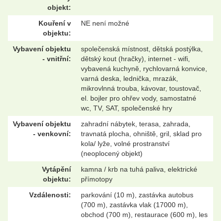
objekt:
Kouření v
NE není možné
objektu:
Vybavení objektu
společenská místnost, dětská postýlka,
- vnitřní:
dětský kout (hračky), internet - wifi,
vybavená kuchyně, rychlovarná konvice,
varná deska, lednička, mrazák,
mikrovlnná trouba, kávovar, toustovač,
el. bojler pro ohřev vody, samostatné
wc, TV, SAT, společenské hry
Vybavení objektu
zahradní nábytek, terasa, zahrada,
- venkovní:
travnatá plocha, ohniště, gril, sklad pro
kola/ lyže, volné prostranství
(neoplocený objekt)
Vytápění
kamna / krb na tuhá paliva, elektrické
objektu:
přímotopy
Vzdálenosti:
parkování (10 m), zastávka autobus
(700 m), zastávka vlak (17000 m),
obchod (700 m), restaurace (600 m), les