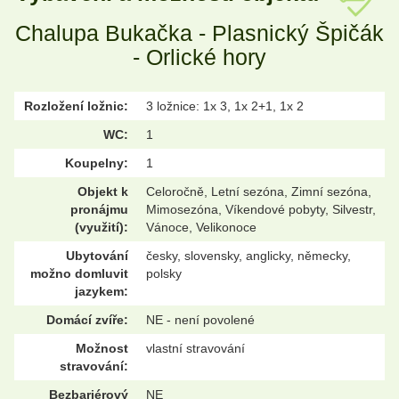
Chalupa Bukačka - Plasnický Špičák
- Orlické hory
Rozložení ložnic:
3 ložnice: 1x 3, 1x 2+1, 1x 2
WC:
1
Koupelny:
1
Objekt k
Celoročně, Letní sezóna, Zimní sezóna,
pronájmu
Mimosezóna, Víkendové pobyty, Silvestr,
(využití):
Vánoce, Velikonoce
Ubytování
česky, slovensky, anglicky, německy,
možno domluvit
polsky
jazykem:
Domácí zvíře:
NE - není povolené
Možnost
vlastní stravování
stravování:
Bezbariérový
NE