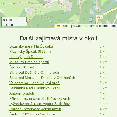
300 m
1000 ft
Leaflet
|
©
OpenStreetMap
contributors
Další zajímavá místa v okolí
Lyžařský areál Na Špičáku
0 km
Plasnický Špičák (833 m)
1 km
Lanový park Deštné
1 km
Muzeum zimních sportů
1 km
Špičák (841 m)
1 km
Ski areál Deštné v Orl. horách
2 km
Ski areál Marta II - Deštné v Orl. horách
2 km
Valachovka - lanovka, ski areál
2 km
Studánka Nad Plasnickou kaplí
3 km
Antoniino údolí
4 km
Přírodní rezervace Sedloňovský vrch
4 km
Lyžařský areál a snowpark Sedloňov
4 km
Přírodní rezervace Jelení lázeň
4 km
Šerlich (1027 m) - Sedloňov
4 km