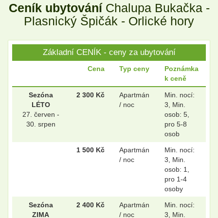
Ceník ubytování
Chalupa Bukačka -
.
.
Plasnický Špičák - Orlické hory
Základní CENÍK - ceny za ubytování
.
.
Cena
Typ ceny
Poznámka
k ceně
Sezóna
2 300 Kč
Apartmán
Min. nocí:
LÉTO
/ noc
3, Min.
27. červen -
osob: 5,
30. srpen
pro 5-8
osob
1 500 Kč
Apartmán
Min. nocí:
/ noc
3, Min.
osob: 1,
pro 1-4
osoby
Sezóna
2 400 Kč
Apartmán
Min. nocí:
ZIMA
/ noc
3, Min.