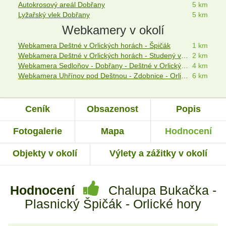
Autokrosový areál Dobřany
5 km
Lyžařský vlek Dobřany
5 km
Webkamery v okolí
Webkamera Deštné v Orlických horách - Špičák
1 km
Webkamera Deštné v Orlických horách - Studený vrch
2 km
Webkamera Sedloňov - Dobřany - Deštné v Orlických horách
4 km
Webkamera Uhřínov pod Deštnou - Zdobnice - Orlické hory
6 km
Ceník
Obsazenost
Popis
Fotogalerie
Mapa
Hodnocení
Objekty v okolí
Výlety a zážitky v okolí
Hodnocení
Chalupa Bukačka -
Plasnický Špičák - Orlické hory