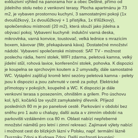
exkluzivní výhled na panorama hor a obec Deštné, přímo od
jídelního stolu nebo z venkovní terasy. Plocha apartmánu je 73
m2, je vybaven prostornou kuchyní, 3 samostatnými pokoji (1x
dvoulůžkový, 1x dvoulůžkový + 1 přistýlka, 1x třílůžkový),
společenskou místností (20 m2), která slouží jako jídelna a
obývací pokoj. Vybavení kuchyně: indukční varná deska,
mikrovlnka, varná konvice, toustovač, velká lednice s mrazícím
boxem, kávovar (filtr, překapávaná káva). Dostatečné množství
nádobí. Vybavení společenské místnosti: SAT TV - možnost
poslechu rádia, herní stolek, WIFI zdarma, peletová kamna, velký
jídelní stůl, rohová lavice, konferenční stolek, pohovka. K dispozici
je koupelna se sprchovým koutem a 2 umyvadly, dále samostatné
WC. Vytápění zajišťují kromě letní sezóny peletová kamna - pelety
jsou k dispozici a jsou zahrnuté v ceně za pobyt. Elektrické
přímotopy v pokojích, koupelně a WC. K dispozici je dále
venkovní terasa s posezením, ohništěm a grilem. Pro úschovu
kol, lyží, kočárků lze využít zamykatelný dřevník. Příjezd
posledních 80 m je po panelové cestě. Parkování v období bez
sněhu pro 1 auto u chalupy, další auta a v zimním období na
parkovišti vzdáleném cca 80 m. Oblast nabízí nepřeberné
množství námětů pro letní i zimní rekreaci. Zajímavé výlety nabízí
i možnost cest do blízkých lázní v Polsku, např. termální lázně
Duszniky Zdroj a Kudowa Zdroj. Další možnosti koupání: