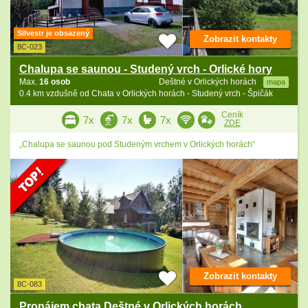
Silvestr je obsazený
Zobrazit kontakty
8C-023
Chalupa se saunou - Studený vrch - Orlické hory
Max.
16 osob
Deštné v Orlických horách
mapa
0.4 km vzdušně od Chata v Orlických horách - Studený vrch - Špičák
Ceník
7x
7x
7x
ZDE
„Chalupa se saunou pod Studeným vrchem v Orlických horách“
Zobrazit kontakty
8C-083
Pronájem chata Deštné v Orlických horách