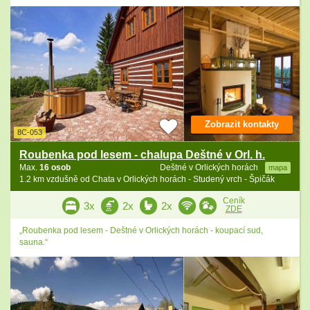
Zobrazit kontakty
8C-053
Roubenka pod lesem - chalupa Deštné v Orl. h.
Max.
16 osob
Deštné v Orlických horách
mapa
1.2 km vzdušně od Chata v Orlických horách - Studený vrch - Špičák
Ceník
3x
2x
2x
ZDE
„Roubenka pod lesem - Deštné v Orlických horách - koupací sud,
sauna.“