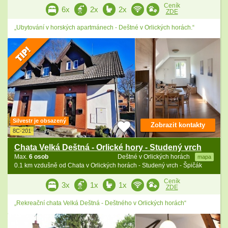
Ceník
6x
2x
2x
ZDE
„Ubytování v horských apartmánech - Deštné v Orlických horách.“
Silvestr je obsazený
Zobrazit kontakty
8C-201
Chata Velká Deštná - Orlické hory - Studený vrch
Max.
6 osob
Deštné v Orlických horách
mapa
0.1 km vzdušně od Chata v Orlických horách - Studený vrch - Špičák
Ceník
3x
1x
1x
ZDE
„Rekreační chata Velká Deštná - Deštného v Orlických horách“