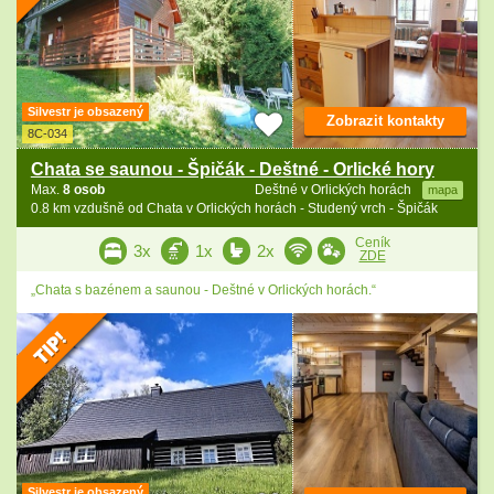
Silvestr je obsazený
Zobrazit kontakty
8C-034
Chata se saunou - Špičák - Deštné - Orlické hory
Max.
8 osob
Deštné v Orlických horách
mapa
0.8 km vzdušně od Chata v Orlických horách - Studený vrch - Špičák
Ceník
3x
1x
2x
ZDE
„Chata s bazénem a saunou - Deštné v Orlických horách.“
Silvestr je obsazený