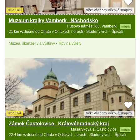
8CZ-045
Věk: Všechny věkové skupiny
Muzeum krajky Vamberk - Náchodsko
Husovo náměstí 88, Vamberk
mapa
21 km vzdušně od Chata v Orlických horách - Studený vrch - Špičák
Muzea, skanzeny a výstavy • Tipy na výlety
8CZ-024
Věk: Všechny věkové skupiny
Zámek Častolovice - Královéhradecký kraj
Masarykova 1, Častolovice
mapa
22.4 km vzdušně od Chata v Orlických horách - Studený vrch - Špičák