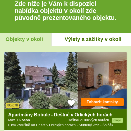
Zde níže je Vám k dispozici
nabídka objektů v okolí zde
původně prezentovaného objektu.
Objekty v okolí
Výlety a zážitky v okolí
Zobrazit kontakty
8C-078
Apartmány Bobule - Deštné v Orlických horách
Max.
16 osob
Deštné v Orlických horách
mapa
0 km vzdušně od Chata v Orlických horách - Studený vrch - Špičák