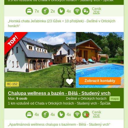
0.9 km vzdušně od Chata v Orlických horách - Studený vrch - Špičák
Ceník
7x
2x
4x
ZDE
„Horská chata Jeřabinka (23 lůžek + 10 přistýlek) - Deštné v Orlických
horách“
Zobrazit kontakty
8C-152
Chalupa wellness a bazén - Bělá - Studený vrch
Max.
9 osob
Deštné v Orlických horách
mapa
1 km vzdušně od Chata v Orlických horách - Studený vrch - Špičák
Ceník
4x
4x
4x
ZDE
„Apartmánová wellness chalupa s bazénem - Bělá - Studený vrch“