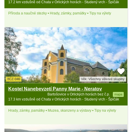
17.2 km vzdušně od Chata v Orlických horách - Studený vrch - Špičák
Příroda a naučné stezky • Hrady, zámky, památky • Tipy na výlety
8CZ-046
Věk: Všechny věkové skupiny
Kostel Nanebevzetí Panny Marie - Neratov
Bartošovice v Orlických horách bez č.p.
mapa
17.3 km vzdušně od Chata v Orlických horách - Studený vrch - Špičák
Hrady, zámky, památky • Muzea, skanzeny a výstavy • Tipy na výlety