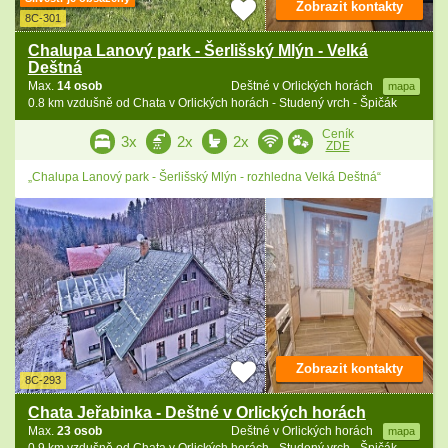
Zobrazit kontakty
8C-301
Chalupa Lanový park - Šerlišský Mlýn - Velká
Deštná
Max.
14 osob
Deštné v Orlických horách
mapa
0.8 km vzdušně od Chata v Orlických horách - Studený vrch - Špičák
Ceník
3x
2x
2x
ZDE
„Chalupa Lanový park - Šerlišský Mlýn - rozhledna Velká Deštná“
Zobrazit kontakty
8C-293
Chata Jeřabinka - Deštné v Orlických horách
Max.
23 osob
Deštné v Orlických horách
mapa