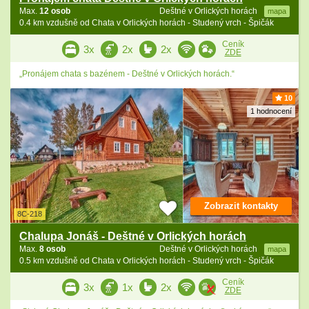
Max.
12 osob
Deštné v Orlických horách
mapa
0.4 km vzdušně od Chata v Orlických horách - Studený vrch - Špičák
Ceník
3x
2x
2x
ZDE
„Pronájem chata s bazénem - Deštné v Orlických horách.“
10
1 hodnocení
Zobrazit kontakty
8C-218
Chalupa Jonáš - Deštné v Orlických horách
Max.
8 osob
Deštné v Orlických horách
mapa
0.5 km vzdušně od Chata v Orlických horách - Studený vrch - Špičák
Ceník
3x
1x
2x
ZDE