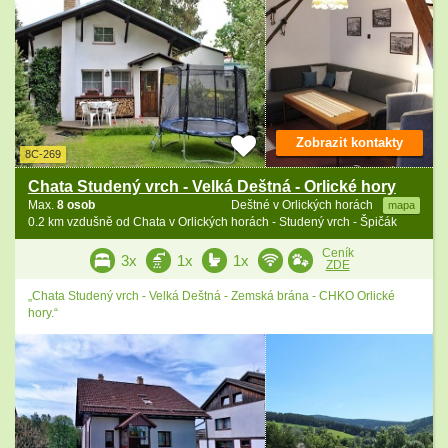
Zobrazit kontakty
8C-269
Chata Studený vrch - Velká Deštná - Orlické hory
Max.
8 osob
Deštné v Orlických horách
mapa
0.2 km vzdušně od Chata v Orlických horách - Studený vrch - Špičák
Ceník
3x
1x
1x
ZDE
„Chata Studený vrch - Velká Deštná - Zemská brána - CHKO Orlické
hory.“