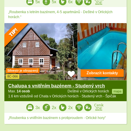
5x
5x
6x
ZDE
„Roubenka s letním bazénem, 4-5 apartmánů - Deštné v Orlických
horách.“
Silvestr je obsazený
Zobrazit kontakty
8C-066
Chalupa s vnitřním bazénem - Studený vrch
Max.
14 osob
Deštné v Orlických horách
mapa
1.6 km vzdušně od Chata v Orlických horách - Studený vrch - Špičák
Ceník
3x
2x
2x
ZDE
„Roubenka s vnitřním bazénem s protiproudem - Orlické hory“