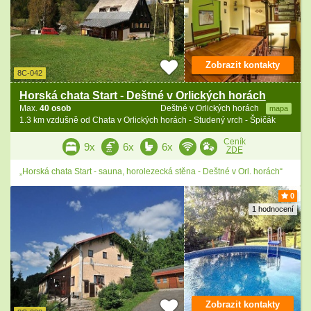
Zobrazit kontakty
8C-042
Horská chata Start - Deštné v Orlických horách
Max.
40 osob
Deštné v Orlických horách
mapa
1.3 km vzdušně od Chata v Orlických horách - Studený vrch - Špičák
Ceník
9x
6x
6x
ZDE
„Horská chata Start - sauna, horolezecká stěna - Deštné v Orl. horách“
0
1 hodnocení
Zobrazit kontakty