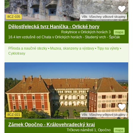
8CZ-035
Věk: Všechny věkové skupiny
Dělostřelecká tvrz Hanička - Orlické hory
Rokytnice v Orlických horách 3
mapa
16.4 km vzdušně od Chata v Orlických horách - Studený vrch - Špičák
Příroda a naučné stezky • Muzea, skanzeny a výstavy • Tipy na výlety •
Cyklotrasy
8CZ-021
Věk: Všechny věkové skupiny
Zámek Opočno - Královehradecký kraj
Trčkovo náměstí 1, Opočno
mapa