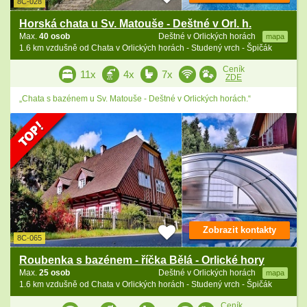
8C-028
Horská chata u Sv. Matouše - Deštné v Orl. h.
Max.
40 osob
Deštné v Orlických horách
mapa
1.6 km vzdušně od Chata v Orlických horách - Studený vrch - Špičák
Ceník
11x
4x
7x
ZDE
„Chata s bazénem u Sv. Matouše - Deštné v Orlických horách.“
Zobrazit kontakty
8C-065
Roubenka s bazénem - říčka Bělá - Orlické hory
Max.
25 osob
Deštné v Orlických horách
mapa
1.6 km vzdušně od Chata v Orlických horách - Studený vrch - Špičák
Ceník