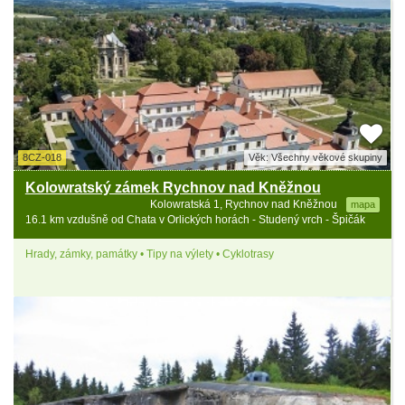
8CZ-018
Věk: Všechny věkové skupiny
Kolowratský zámek Rychnov nad Kněžnou
Kolowratská 1, Rychnov nad Kněžnou
mapa
16.1 km vzdušně od Chata v Orlických horách - Studený vrch - Špičák
Hrady, zámky, památky • Tipy na výlety • Cyklotrasy