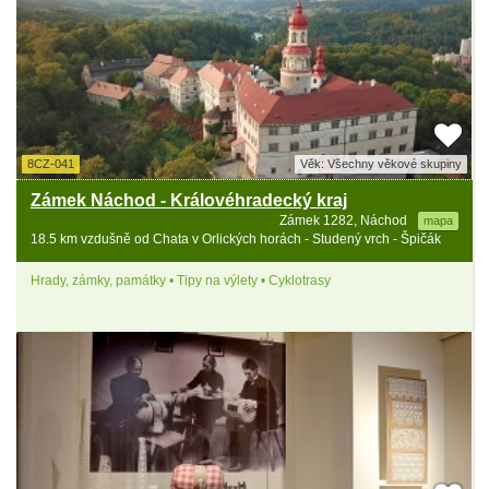
8CZ-041
Věk: Všechny věkové skupiny
Zámek Náchod - Královéhradecký kraj
Zámek 1282, Náchod
mapa
18.5 km vzdušně od Chata v Orlických horách - Studený vrch - Špičák
Hrady, zámky, památky • Tipy na výlety • Cyklotrasy