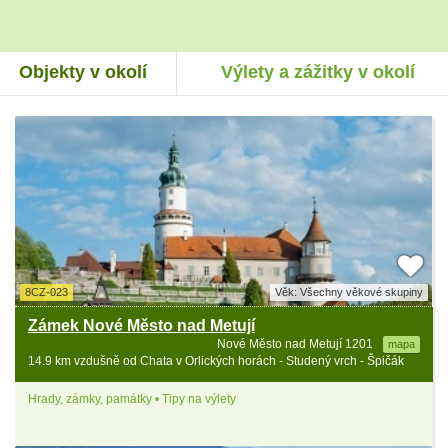
Objekty v okolí
Výlety a zážitky v okolí
8CZ-023
Věk: Všechny věkové skupiny
Zámek Nové Město nad Metují
Nové Město nad Metují 1201
mapa
14.9 km vzdušně od Chata v Orlických horách - Studený vrch - Špičák
Hrady, zámky, památky • Tipy na výlety