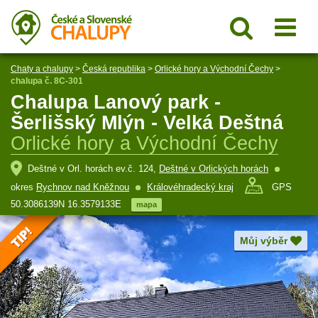
Chaty a chalupy
>
Česká republika
>
Orlické hory a Východní Čechy
>
chalupa č. 8C-301
Chalupa Lanový park -
Šerlišský Mlýn - Velká Deštná
Orlické hory a Východní Čechy
Deštné v Orl. horách ev.č. 124,
Deštné v Orlických horách
okres
Rychnov nad Kněžnou
Královéhradecký kraj
GPS
50.3086139N 16.3579133E
mapa
Můj výběr