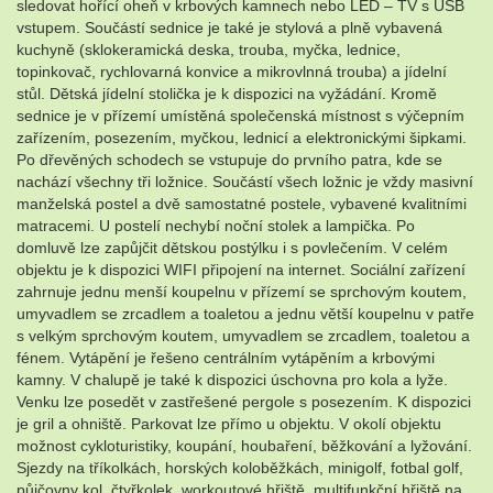
sledovat hořící oheň v krbových kamnech nebo LED – TV s USB
vstupem. Součástí sednice je také je stylová a plně vybavená
kuchyně (sklokeramická deska, trouba, myčka, lednice,
topinkovač, rychlovarná konvice a mikrovlnná trouba) a jídelní
stůl. Dětská jídelní stolička je k dispozici na vyžádání. Kromě
sednice je v přízemí umístěná společenská místnost s výčepním
zařízením, posezením, myčkou, lednicí a elektronickými šipkami.
Po dřevěných schodech se vstupuje do prvního patra, kde se
nachází všechny tři ložnice. Součástí všech ložnic je vždy masivní
manželská postel a dvě samostatné postele, vybavené kvalitními
matracemi. U postelí nechybí noční stolek a lampička. Po
domluvě lze zapůjčit dětskou postýlku i s povlečením. V celém
objektu je k dispozici WIFI připojení na internet. Sociální zařízení
zahrnuje jednu menší koupelnu v přízemí se sprchovým koutem,
umyvadlem se zrcadlem a toaletou a jednu větší koupelnu v patře
s velkým sprchovým koutem, umyvadlem se zrcadlem, toaletou a
fénem. Vytápění je řešeno centrálním vytápěním a krbovými
kamny. V chalupě je také k dispozici úschovna pro kola a lyže.
Venku lze posedět v zastřešené pergole s posezením. K dispozici
je gril a ohniště. Parkovat lze přímo u objektu. V okolí objektu
možnost cykloturistiky, koupání, houbaření, běžkování a lyžování.
Sjezdy na tříkolkách, horských koloběžkách, minigolf, fotbal golf,
půjčovny kol, čtyřkolek, workoutové hřiště, multifunkční hřiště na