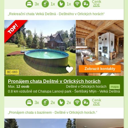
Ceník
3x
1x
1x
ZDE
„Rekreační chata Velká Deštná - Deštného v Orlických horách“
Zobrazit kontakty
8C-083
Pronájem chata Deštné v Orlických horách
Max.
12 osob
Deštné v Orlických horách
mapa
0.8 km vzdušně od Chalupa Lanový park - Šerlišský Mlýn - Velká Deštná
Ceník
3x
2x
2x
ZDE
„Pronájem chata s bazénem - Deštné v Orlických horách.“