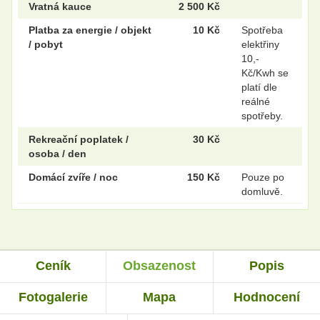
Vratná kauce
2 500 Kč
Platba za energie / objekt
10 Kč
Spotřeba
/ pobyt
elektřiny
10,-
Kč/Kwh se
platí dle
reálné
spotřeby.
Rekreační poplatek /
30 Kč
osoba / den
Domácí zvíře / noc
150 Kč
Pouze po
domluvě.
Ceník
Obsazenost
Popis
Fotogalerie
Mapa
Hodnocení