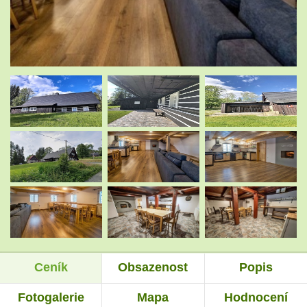
.
.
.
.
.
.
Ceník
Obsazenost
Popis
.
.
Fotogalerie
Mapa
Hodnocení