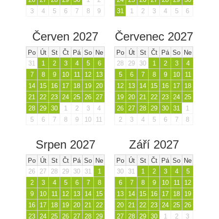
3
4
5
6
7
8
9
31
1
2
3
4
5
6
Červen 2027
Červenec 2027
Po
Út
St
Čt
Pá
So
Ne
Po
Út
St
Čt
Pá
So
Ne
31
1
2
3
4
5
6
28
29
30
1
2
3
4
7
8
9
10
11
12
13
5
6
7
8
9
10
11
14
15
16
17
18
19
20
12
13
14
15
16
17
18
21
22
23
24
25
26
27
19
20
21
22
23
24
25
28
29
30
1
2
3
4
26
27
28
29
30
31
1
5
6
7
8
9
10
11
2
3
4
5
6
7
8
Srpen 2027
Září 2027
Po
Út
St
Čt
Pá
So
Ne
Po
Út
St
Čt
Pá
So
Ne
26
27
28
29
30
31
1
30
31
1
2
3
4
5
2
3
4
5
6
7
8
6
7
8
9
10
11
12
9
10
11
12
13
14
15
13
14
15
16
17
18
19
16
17
18
19
20
21
22
20
21
22
23
24
25
26
23
24
25
26
27
28
29
27
28
29
30
1
2
3