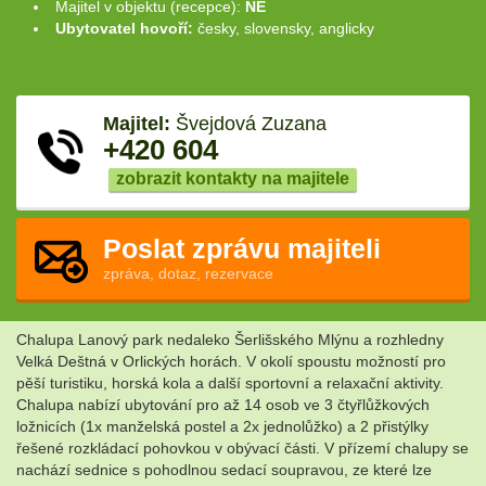
Majitel v objektu (recepce):
NE
Ubytovatel hovoří:
česky, slovensky, anglicky
Majitel:
Švejdová Zuzana
+420 604
zobrazit kontakty na majitele
Poslat zprávu majiteli
zpráva, dotaz, rezervace
Chalupa Lanový park nedaleko Šerlišského Mlýnu a rozhledny
Velká Deštná v Orlických horách. V okolí spoustu možností pro
pěší turistiku, horská kola a další sportovní a relaxační aktivity.
Chalupa nabízí ubytování pro až 14 osob ve 3 čtyřlůžkových
ložnicích (1x manželská postel a 2x jednolůžko) a 2 přistýlky
řešené rozkládací pohovkou v obývací části. V přízemí chalupy se
nachází sednice s pohodlnou sedací soupravou, ze které lze