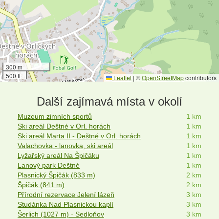
300 m
500 ft
Leaflet
|
©
OpenStreetMap
contributors
Další zajímavá místa v okolí
Muzeum zimních sportů
1 km
Ski areál Deštné v Orl. horách
1 km
Ski areál Marta II - Deštné v Orl. horách
1 km
Valachovka - lanovka, ski areál
1 km
Lyžařský areál Na Špičáku
1 km
Lanový park Deštné
1 km
Plasnický Špičák (833 m)
2 km
Špičák (841 m)
2 km
Přírodní rezervace Jelení lázeň
3 km
Studánka Nad Plasnickou kaplí
3 km
Šerlich (1027 m) - Sedloňov
3 km