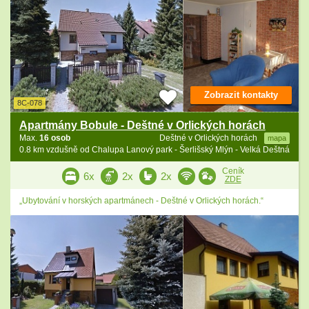
Zobrazit kontakty
8C-078
Apartmány Bobule - Deštné v Orlických horách
Max.
16 osob
Deštné v Orlických horách
mapa
0.8 km vzdušně od Chalupa Lanový park - Šerlišský Mlýn - Velká Deštná
Ceník
6x
2x
2x
ZDE
„Ubytování v horských apartmánech - Deštné v Orlických horách.“