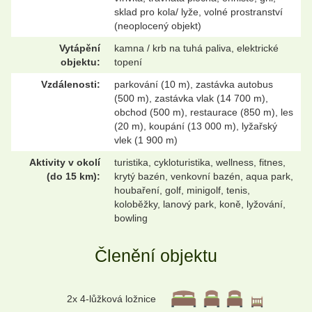
sklad pro kola/ lyže, volné prostranství
(neoplocený objekt)
Vytápění
kamna / krb na tuhá paliva, elektrické
objektu:
topení
Vzdálenosti:
parkování (10 m), zastávka autobus
(500 m), zastávka vlak (14 700 m),
obchod (500 m), restaurace (850 m), les
(20 m), koupání (13 000 m), lyžařský
vlek (1 900 m)
Aktivity v okolí
turistika, cykloturistika, wellness, fitnes,
(do 15 km):
krytý bazén, venkovní bazén, aqua park,
houbaření, golf, minigolf, tenis,
koloběžky, lanový park, koně, lyžování,
bowling
Členění objektu
2x 4-lůžková ložnice