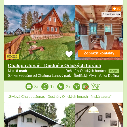
10
1 hodnocení
Zobrazit kontakty
8C-218
Chalupa Jonáš - Deštné v Orlických horách
Max.
8 osob
Deštné v Orlických horách
mapa
0.4 km vzdušně od Chalupa Lanový park - Šerlišský Mlýn - Velká Deštná
Ceník
3x
1x
2x
ZDE
„Stylová Chalupa Jonáš - Deštné v Orlických horách - finská sauna“