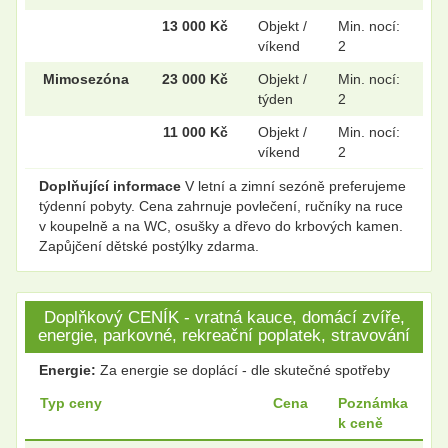
13 000 Kč
Objekt /
Min. nocí:
víkend
2
Mimosezóna
23 000 Kč
Objekt /
Min. nocí:
týden
2
11 000 Kč
Objekt /
Min. nocí:
víkend
2
Doplňující informace
V letní a zimní sezóně preferujeme
týdenní pobyty. Cena zahrnuje povlečení, ručníky na ruce
v koupelně a na WC, osušky a dřevo do krbových kamen.
Zapůjčení dětské postýlky zdarma.
Doplňkový CENÍK - vratná kauce, domácí zvíře,
energie, parkovné, rekreační poplatek, stravování
Energie:
Za energie se doplácí - dle skutečné spotřeby
Typ ceny
Cena
Poznámka
k ceně