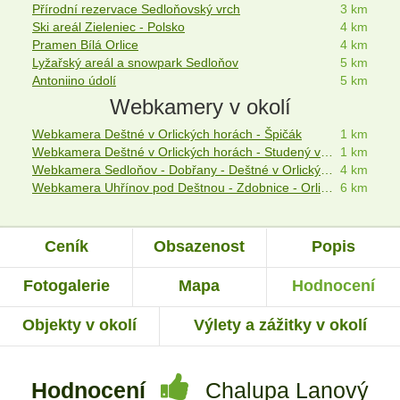
Přírodní rezervace Sedloňovský vrch
3 km
Ski areál Zieleniec - Polsko
4 km
Pramen Bílá Orlice
4 km
Lyžařský areál a snowpark Sedloňov
5 km
Antoniino údolí
5 km
Webkamery v okolí
Webkamera Deštné v Orlických horách - Špičák
1 km
Webkamera Deštné v Orlických horách - Studený vrch
1 km
Webkamera Sedloňov - Dobřany - Deštné v Orlických horách
4 km
Webkamera Uhřínov pod Deštnou - Zdobnice - Orlické hory
6 km
Ceník
Obsazenost
Popis
Fotogalerie
Mapa
Hodnocení
Objekty v okolí
Výlety a zážitky v okolí
Hodnocení
Chalupa Lanový