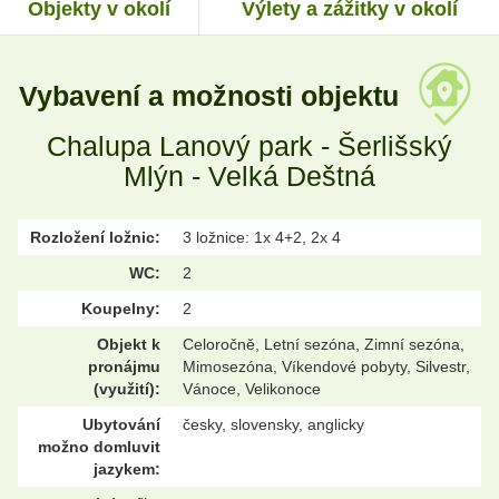
Objekty v okolí
Výlety a zážitky v okolí
Vybavení a možnosti objektu
Chalupa Lanový park - Šerlišský
Mlýn - Velká Deštná
Rozložení ložnic:
3 ložnice: 1x 4+2, 2x 4
WC:
2
Koupelny:
2
Objekt k
Celoročně, Letní sezóna, Zimní sezóna,
pronájmu
Mimosezóna, Víkendové pobyty, Silvestr,
(využití):
Vánoce, Velikonoce
Ubytování
česky, slovensky, anglicky
možno domluvit
jazykem: