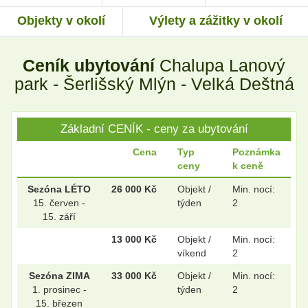
Objekty v okolí
Výlety a zážitky v okolí
.
.
Ceník ubytování
Chalupa Lanový
park - Šerlišský Mlýn - Velká Deštná
Základní CENÍK - ceny za ubytování
Cena
Typ
Poznámka
ceny
k ceně
Sezóna LÉTO
26 000 Kč
Objekt /
Min. nocí:
15. červen -
týden
2
15. září
13 000 Kč
Objekt /
Min. nocí:
víkend
2
Sezóna ZIMA
33 000 Kč
Objekt /
Min. nocí:
1. prosinec -
týden
2
15. březen