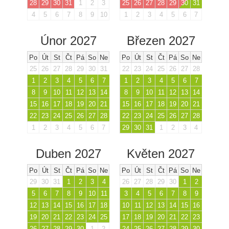
28
29
30
31
1
2
3
25
26
27
28
29
30
31
4
5
6
7
8
9
10
1
2
3
4
5
6
7
Únor 2027
Březen 2027
Po
Út
St
Čt
Pá
So
Ne
Po
Út
St
Čt
Pá
So
Ne
25
26
27
28
29
30
31
22
23
24
25
26
27
28
1
2
3
4
5
6
7
1
2
3
4
5
6
7
8
9
10
11
12
13
14
8
9
10
11
12
13
14
15
16
17
18
19
20
21
15
16
17
18
19
20
21
22
23
24
25
26
27
28
22
23
24
25
26
27
28
1
2
3
4
5
6
7
29
30
31
1
2
3
4
Duben 2027
Květen 2027
Po
Út
St
Čt
Pá
So
Ne
Po
Út
St
Čt
Pá
So
Ne
29
30
31
1
2
3
4
26
27
28
29
30
1
2
5
6
7
8
9
10
11
3
4
5
6
7
8
9
12
13
14
15
16
17
18
10
11
12
13
14
15
16
19
20
21
22
23
24
25
17
18
19
20
21
22
23
26
27
28
29
30
1
2
24
25
26
27
28
29
30