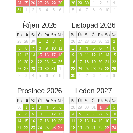
24
25
26
27
28
29
30
28
29
30
1
2
3
4
31
1
2
3
4
5
6
5
6
7
8
9
10
11
Říjen 2026
Listopad 2026
Po
Út
St
Čt
Pá
So
Ne
Po
Út
St
Čt
Pá
So
Ne
28
29
30
1
2
3
4
26
27
28
29
30
31
1
5
6
7
8
9
10
11
2
3
4
5
6
7
8
12
13
14
15
16
17
18
9
10
11
12
13
14
15
19
20
21
22
23
24
25
16
17
18
19
20
21
22
26
27
28
29
30
31
1
23
24
25
26
27
28
29
2
3
4
5
6
7
8
30
1
2
3
4
5
6
Prosinec 2026
Leden 2027
Po
Út
St
Čt
Pá
So
Ne
Po
Út
St
Čt
Pá
So
Ne
30
1
2
3
4
5
6
28
29
30
31
1
2
3
7
8
9
10
11
12
13
4
5
6
7
8
9
10
14
15
16
17
18
19
20
11
12
13
14
15
16
17
21
22
23
24
25
26
27
18
19
20
21
22
23
24