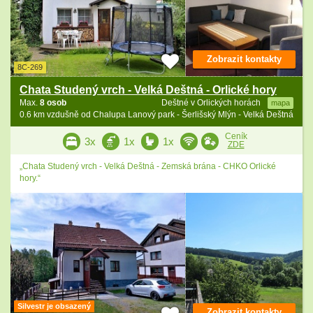
Zobrazit kontakty
8C-269
Chata Studený vrch - Velká Deštná - Orlické hory
Max.
8 osob
Deštné v Orlických horách
mapa
0.6 km vzdušně od Chalupa Lanový park - Šerlišský Mlýn - Velká Deštná
Ceník
3x
1x
1x
ZDE
„Chata Studený vrch - Velká Deštná - Zemská brána - CHKO Orlické
hory.“
Silvestr je obsazený
Zobrazit kontakty