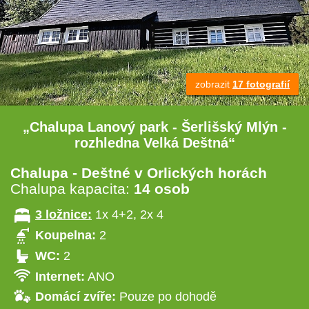
zobrazit
17 fotografií
„Chalupa Lanový park - Šerlišský Mlýn -
rozhledna Velká Deštná“
Chalupa - Deštné v Orlických horách
Chalupa kapacita:
14 osob
3 ložnice:
1x 4+2, 2x 4
Koupelna:
2
WC:
2
Internet:
ANO
Domácí zvíře:
Pouze po dohodě