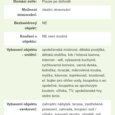
Domácí zvíře:
Pouze po dohodě
Možnost
vlastní stravování
stravování:
Bezbariérový
NE
objekt:
Kouření v
NE není možné
objektu:
Vybavení objektu
společenská místnost, dětská postýlka,
- vnitřní:
dětská stolička, krb / krbová kamna,
internet - wifi, vybavená kuchyně,
rychlovarná konvice, varná deska,
lednička, mrazák, mikrovlnná trouba,
myčka, kávovar, topinkovač, toustovač,
el. bojler pro ohřev vody, koupelna s wc
společné, koupelna se sprchovým
koutem, vířivka, TV, společenské hry,
stolní tenis
Vybavení objektu
zahradní nábytek, terasa, zastřešené
- venkovní:
posezení, zahrada, koupací sud /
vířivka, travnatá plocha, ohniště, gril,