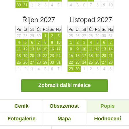
30
31
1
2
3
4
5
4
5
6
7
8
9
10
Říjen 2027
Listopad 2027
Po
Út
St
Čt
Pá
So
Ne
Po
Út
St
Čt
Pá
So
Ne
27
28
29
30
1
2
3
25
26
27
28
29
30
31
4
5
6
7
8
9
10
1
2
3
4
5
6
7
11
12
13
14
15
16
17
8
9
10
11
12
13
14
18
19
20
21
22
23
24
15
16
17
18
19
20
21
25
26
27
28
29
30
31
22
23
24
25
26
27
28
1
2
3
4
5
6
7
29
30
1
2
3
4
5
Zobrazit další měsíce
Ceník
Obsazenost
Popis
Fotogalerie
Mapa
Hodnocení