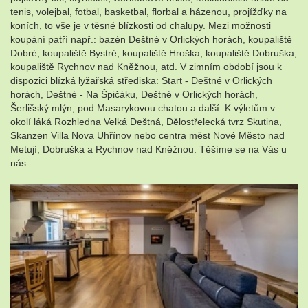
tenis, volejbal, fotbal, basketbal, florbal a házenou, projížďky na
koních, to vše je v těsné blízkosti od chalupy. Mezi možnosti
koupání patří např.: bazén Deštné v Orlických horách, koupaliště
Dobré, koupaliště Bystré, koupaliště Hroška, koupaliště Dobruška,
koupaliště Rychnov nad Kněžnou, atd. V zimním období jsou k
dispozici blízká lyžařská střediska: Start - Deštné v Orlických
horách, Deštné - Na Špičáku, Deštné v Orlických horách,
Šerlišský mlýn, pod Masarykovou chatou a další. K výletům v
okolí láká Rozhledna Velká Deštná, Dělostřelecká tvrz Skutina,
Skanzen Villa Nova Uhřínov nebo centra měst Nové Město nad
Metují, Dobruška a Rychnov nad Kněžnou. Těšíme se na Vás u
nás.