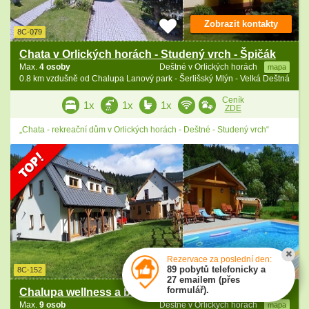
Zobrazit kontakty
8C-079
Chata v Orlických horách - Studený vrch - Špičák
Max.
4 osoby
Deštné v Orlických horách
mapa
0.8 km vzdušně od Chalupa Lanový park - Šerlišský Mlýn - Velká Deštná
Ceník
1x
1x
1x
ZDE
„Chata - rekreační dům v Orlických horách - Deštné - Studený vrch“
Rezervace za poslední den:
Zobrazit kontakty
89 pobytů telefonicky a
8C-152
27 emailem (přes
formulář).
Chalupa wellness a bazén - Bělá - Studený vrch
Max.
9 osob
Deštné v Orlických horách
mapa