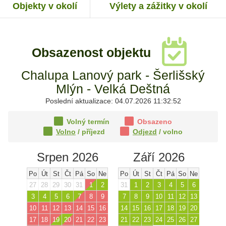
Objekty v okolí
Výlety a zážitky v okolí
Obsazenost objektu
Chalupa Lanový park - Šerlišský
Mlýn - Velká Deštná
Poslední aktualizace: 04.07.2026 11:32:52
Volný termín
Obsazeno
Volno
/ příjezd
Odjezd
/ volno
Srpen 2026
Září 2026
Po
Út
St
Čt
Pá
So
Ne
Po
Út
St
Čt
Pá
So
Ne
27
28
29
30
31
1
2
31
1
2
3
4
5
6
3
4
5
6
7
8
9
7
8
9
10
11
12
13
10
11
12
13
14
15
16
14
15
16
17
18
19
20
17
18
19
20
21
22
23
21
22
23
24
25
26
27