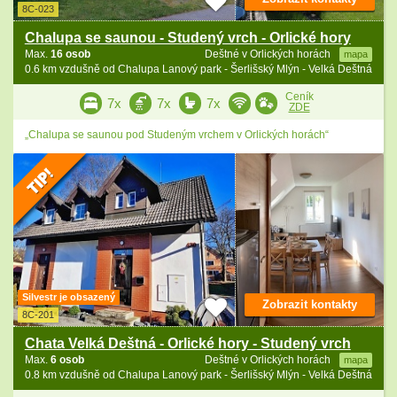
8C-023
Chalupa se saunou - Studený vrch - Orlické hory
Max.
16 osob
Deštné v Orlických horách
mapa
0.6 km vzdušně od Chalupa Lanový park - Šerlišský Mlýn - Velká Deštná
Ceník
7x
7x
7x
ZDE
„Chalupa se saunou pod Studeným vrchem v Orlických horách“
Silvestr je obsazený
Zobrazit kontakty
8C-201
Chata Velká Deštná - Orlické hory - Studený vrch
Max.
6 osob
Deštné v Orlických horách
mapa
0.8 km vzdušně od Chalupa Lanový park - Šerlišský Mlýn - Velká Deštná