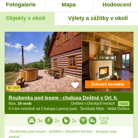
Fotogalerie
Mapa
Hodnocení
Objekty v okolí
Výlety a zážitky v okolí
Zobrazit kontakty
8C-053
Roubenka pod lesem - chalupa Deštné v Orl. h.
Max.
16 osob
Deštné v Orlických horách
mapa
0.4 km vzdušně od Chalupa Lanový park - Šerlišský Mlýn - Velká Deštná
Ceník
3x
2x
2x
ZDE
„Roubenka pod lesem - Deštné v Orlických horách - koupací sud,
sauna.“