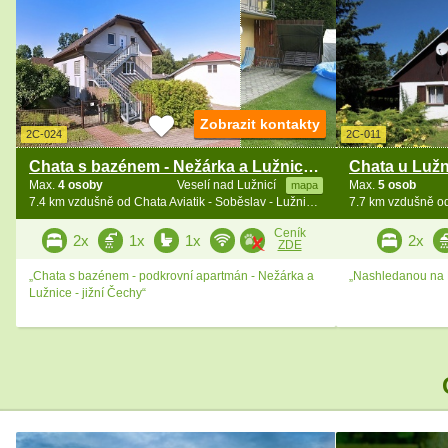
Zobrazit kontakty
2C-024
2C-011
Chata s bazénem - Nežárka a Lužnice - jižní Čechy
Max.
4 osoby
Veselí nad Lužnicí
Max.
5 osob
mapa
7.4 km vzdušně od Chata Aviatik - Soběslav - Lužnice - jižní Čechy
Ceník
2x
1x
1x
2x
ZDE
„Chata s bazénem - podkrovní apartmán - Nežárka a
„Nashledanou na L
Lužnice - jižní Čechy“