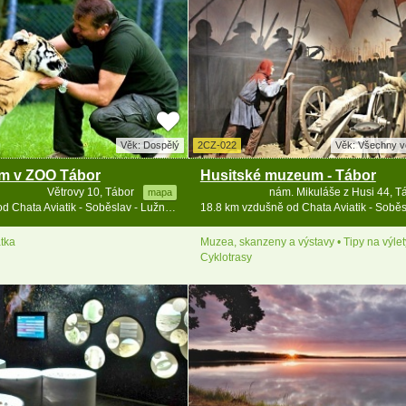
Věk: Dospělý
2CZ-022
Věk: Všechny v
em v ZOO Tábor
Husitské muzeum - Tábor
Větrovy 10, Tábor
nám. Mikuláše z Husi 44, 
mapa
16.2 km vzdušně od Chata Aviatik - Soběslav - Lužnice - jižní Čechy
átka
Muzea, skanzeny a výstavy • Tipy na výlet
Cyklotrasy