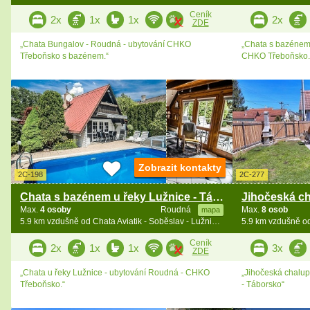
Ceník
2x
1x
1x
2x
ZDE
„Chata Bungalov - Roudná - ubytování CHKO
„Chata s bazénem 
Třeboňsko s bazénem.“
CHKO Třeboňsko.
Zobrazit kontakty
2C-198
2C-277
Chata s bazénem u řeky Lužnice - Táborsko
Max.
4 osoby
Roudná
Max.
8 osob
mapa
5.9 km vzdušně od Chata Aviatik - Soběslav - Lužnice - jižní Čechy
Ceník
2x
1x
1x
3x
ZDE
„Chata u řeky Lužnice - ubytování Roudná - CHKO
„Jihočeská chalupa
Třeboňsko.“
- Táborsko“