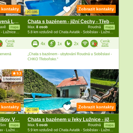
t kontakty
Zobrazit kontakty
2C-195
Rodinná chalupa - zámek Červená Lhota - Táborsko
Chata s bazénem - jižní Čechy - Třeboňsko
lavě
Max.
8 osob
Roudná
mapa
mapa
4 km vzdušně od Chata Aviatik - Soběslav - Lužnice - jižní Čechy
5.8 km vzdušně od Chata Aviatik - Soběslav - Lužnice - jižní Čechy
Ceník
Ceník
4x
1x
2x
ZDE
ZDE
Červená
„Chata s bazénem - ubytování Roudná u Soběslavi -
CHKO Třeboňsko.“
9.3
1 hodnocení
t kontakty
Zobrazit kontakty
2C-199
Ubytování Pražma - Penzion Žíšov, Veselí n. Luž.
Chata s bazénem u řeky Lužnice - jižní Čechy
íšov
Max.
5 osob
Roudná
mapa
mapa
5.8 km vzdušně od Chata Aviatik - Soběslav - Lužnice - jižní Čechy
5.9 km vzdušně od Chata Aviatik - Soběslav - Lužnice - jižní Čechy