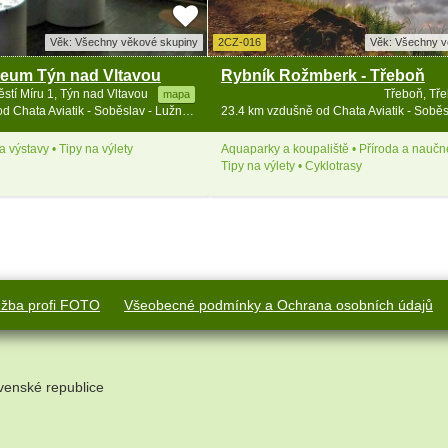
Věk: Všechny věkové skupiny
2CZ-016
Věk: Všechny v
eum Týn nad Vltavou
Rybník Rožmberk - Třeboň
stí Míru 1, Týn nad Vltavou
Třeboň, Tř
mapa
21.9 km vzdušně od Chata Aviatik - Soběslav - Lužnice - jižní Čechy
 výstavy • Tipy na výlety
Aquaparky a koupaliště • Příroda a naučné
Tipy na výlety • Cyklotrasy
užba profi FOTO
Všeobecné podmínky a Ochrana osobních údajů
venské republice