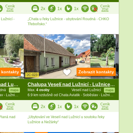
Ceník
Ceník
2x
1x
1x
ZDE
ZDE
 Lužnicí -
„Chata u řeky Lužnice - ubytování Roudná - CHKO
Třeboňsko.“
t kontakty
Zobrazit kontakty
2C-023
Chata u řeky Lužnice - Planá nad Lužnicí - Tábor
Chalupa Veselí nad Lužnicí - Lužnice - Nežárka
dná
Max.
4 osoby
Veselí nad Lužnicí
mapa
mapa
5.9 km vzdušně od Chata Aviatik - Soběslav - Lužnice - jižní Čechy
6.9 km vzdušně od Chata Aviatik - Soběslav - Lužnice - jižní Čechy
Ceník
Ceník
2x
1x
1x
ZDE
ZDE
 Planá nad
„Ubytování ve Veselí nad Lužnicí u soutoku řeky
Lužnice a Nežárky“