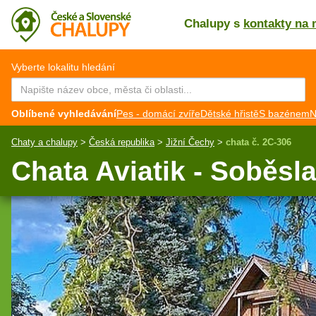
Chalupy s
kontakty na 
CZ
EN
Vyberte lokalitu hledání
Oblíbené vyhledávání
Pes - domácí zvíře
Dětské hřistě
S bazénem
N
Chaty a chalupy
>
Česká republika
>
Jižní Čechy
>
chata č. 2C-306
Chata Aviatik - Soběsla