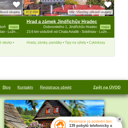
ěkové skupiny
2CZ-030
Věk: Všechny věkové skupiny
Hrad a zámek Jindřichův Hradec
eboň
Dobrovského 1, Jindřichův Hradec
mapa
mapa
23.4 km vzdušně od Chata Aviatik - Soběslav - Lužnice - jižní Čechy
23.6 km vzdušně od Chata Aviatik - Soběslav - Lužnice - jižní Čechy
 stezky •
Hrady, zámky, památky • Tipy na výlety • Cyklotrasy
Blog
Kontakty
Registrace objekt
Zpět na ÚVOD
Rezervace za poslední den:
139 pobytů telefonicky a