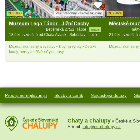
2CZ-038
Věk: Všechny věkové skupiny
2CZ-024
Muzeum Lega Tábor - Jižní Čechy
Městské muz
Betlémská 275/2, Tábor
námě
mapa
18.9 km vzdušně od Chata Aviatik - Soběslav - Lužnice - jižní Čechy
Muzea, skanzeny a výstavy • Tipy na výlety • Dětské
Muzea, skanzeny a
kouty, herny a hřiště • Cyklotrasy
Proč jsme nejlevnější
Služby a ceník
Nejčastější dotazy
Sl
Chaty a chalupy
v České a Slo
E-mail:
info@cs-chalupy.cz