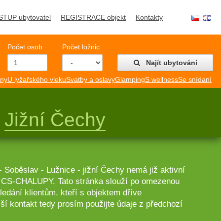
STUP ubytovatel
REGISTRACE objekt
Kontakty
Počet osob
Počet ložnic
Najít ubytování
mny
U lyžařského vleku
Svatby a oslavy
Glamping
S wellness
Se snídaní
y
Jižní Čechy
- Soběslav - Lužnice - jižní Čechy nemá již aktivní
lu CS-CHALUPY. Tato stránka slouží po omezenou
edání klientům, kteří s objektem dříve
ší kontakt tedy prosím použijte údaje z předchozí