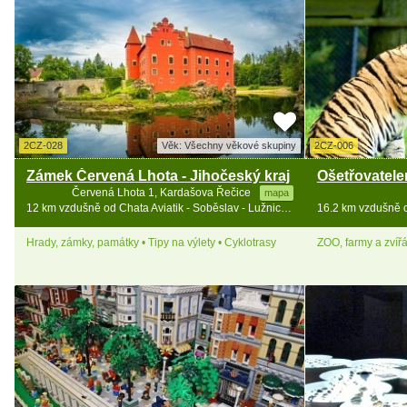
2CZ-028
Věk: Všechny věkové skupiny
2CZ-006
Zámek Červená Lhota - Jihočeský kraj
Ošetřovatel
Červená Lhota 1, Kardašova Řečice
mapa
12 km vzdušně od Chata Aviatik - Soběslav - Lužnice - jižní Čechy
Hrady, zámky, památky • Tipy na výlety • Cyklotrasy
ZOO, farmy a zvíř