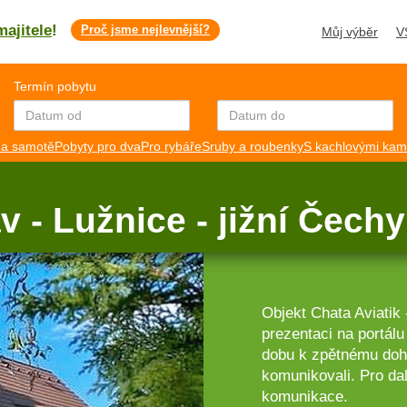
majitele
!
Proč jsme nejlevnější?
Můj výběr
V
Termín pobytu
a samotě
Pobyty pro dva
Pro rybáře
Sruby a roubenky
S kachlovými ka
v - Lužnice - jižní Čech
Objekt Chata Aviatik 
prezentaci na portá
dobu k zpětnému dohl
komunikovali. Pro dal
komunikace.