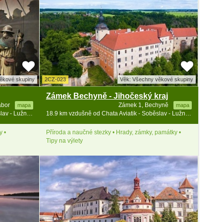
ěkové skupiny
2CZ-023
Věk: Všechny věkové skupiny
Zámek Bechyně - Jihočeský kraj
Tábor
Zámek 1, Bechyně
mapa
mapa
18.8 km vzdušně od Chata Aviatik - Soběslav - Lužnice - jižní Čechy
18.9 km vzdušně od Chata Aviatik - Soběslav - Lužnice - jižní Čechy
y •
Příroda a naučné stezky • Hrady, zámky, památky •
Tipy na výlety