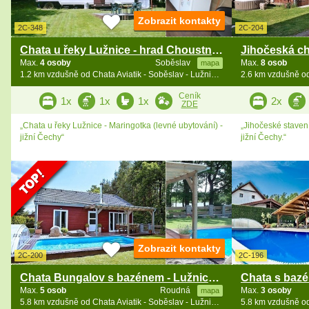
Zobrazit kontakty
2C-348
2C-204
Chata u řeky Lužnice - hrad Choustník - Vesce
Max.
4 osoby
Soběslav
Max.
8 osob
mapa
1.2 km vzdušně od Chata Aviatik - Soběslav - Lužnice - jižní Čechy
Ceník
1x
1x
1x
2x
ZDE
„Chata u řeky Lužnice - Maringotka (levné ubytování) -
„Jihočeské stavení
jižní Čechy“
jižní Čechy.“
Zobrazit kontakty
2C-200
2C-196
Chata Bungalov s bazénem - Lužnice - Třeboňsko
Max.
5 osob
Roudná
Max.
3 osoby
mapa
5.8 km vzdušně od Chata Aviatik - Soběslav - Lužnice - jižní Čechy