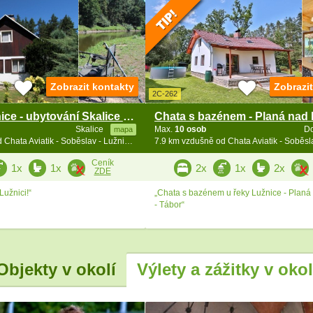
Zobrazit kontakty
Zobrazi
2C-262
Chata u Lužnice - ubytování Skalice - Tábor
Skalice
Max.
10 osob
D
mapa
7.7 km vzdušně od Chata Aviatik - Soběslav - Lužnice - jižní Čechy
Ceník
1x
1x
2x
1x
2x
ZDE
užnici!“
„Chata s bazénem u řeky Lužnice - Planá
- Tábor“
Objekty v okolí
Výlety a zážitky v okol