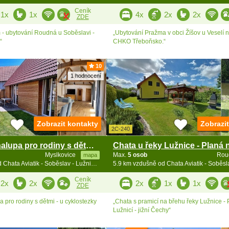
Ceník
1x
1x
4x
2x
2x
ZDE
- ubytování Roudná u Soběslavi -
„Ubytování Pražma v obci Žíšov u Veselí n
“
CHKO Třeboňsko.“
10
1 hodnocení
Zobrazit kontakty
Zobrazi
2C-240
Jihočeská chalupa pro rodiny s dětmi - Táborsko
Myslkovice
Max.
5 osob
Rou
mapa
5.9 km vzdušně od Chata Aviatik - Soběslav - Lužnice - jižní Čechy
Ceník
2x
2x
2x
1x
1x
ZDE
 pro rodiny s dětmi - u cyklostezky
„Chata s pramicí na břehu řeky Lužnice -
Lužnicí - jižní Čechy“