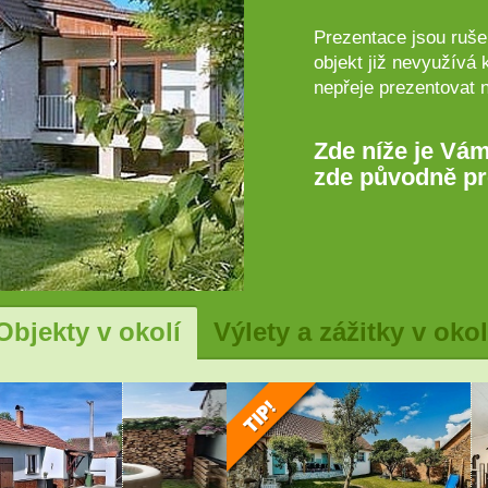
Prezentace jsou rušen
objekt již nevyužívá 
nepřeje prezentovat 
Zde níže je Vám
zde původně pr
Objekty v okolí
Výlety a zážitky v okol