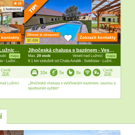
10
1 hodnocení
Silvestr je obsazený
t kontakty
Zobrazit kontakty
2C-028
Chata s bazénem - Planá nad Lužnicí - jižní Čechy
Jihočeská chalupa s bazénem - Veselí n. Lužnicí
oubí
Max.
29 osob
Veselí nad Lužnicí
mapa
mapa
7.9 km vzdušně od Chata Aviatik - Soběslav - Lužnice - jižní Čechy
9.1 km vzdušně od Chata Aviatik - Soběslav - Lužnice - jižní Čechy
Ceník
Ceník
10x
5x
8x
ZDE
ZDE
 nad Lužnicí
„Jihočeská chalupa s vyhřívaným bazénem, saunou a
sportovním vyžitím“
í