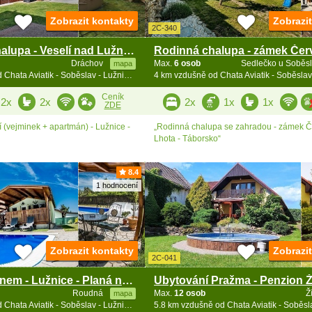
Zobrazit kontakty
Zobrazi
2C-340
Jihočeská chalupa - Veselí nad Lužnicí - Lužnice
Dráchov
Max.
6 osob
Sedlečko u Soběs
mapa
2.6 km vzdušně od Chata Aviatik - Soběslav - Lužnice - jižní Čechy
Ceník
2x
2x
2x
1x
1x
ZDE
 (vejminek + apartmán) - Lužnice -
„Rodinná chalupa se zahradou - zámek 
Lhota - Táborsko“
8.4
1 hodnocení
Zobrazit kontakty
Zobrazi
2C-041
Chata s bazénem - Lužnice - Planá nad Lužnicí
Roudná
Max.
12 osob
Ž
mapa
5.8 km vzdušně od Chata Aviatik - Soběslav - Lužnice - jižní Čechy