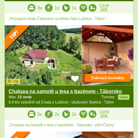
Ceník
3x
1x
1x
ZDE
„Pronájem chaty Čelkovice na břehu řeky Lužnice - Tábor.“
Zobrazit kontakty
2C-211
Chalupa na samotě u lesa s bazénem - Táborsko
Max.
15 osob
Turovec
mapa
8.9 km vzdušně od Chata u Lužnice - ubytování Skalice - Tábor
Ceník
5x
2x
2x
ZDE
„Chalupa na samotě u lesa s bazénem - Táborsko - jižní Čechy.“