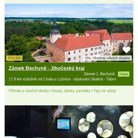
2CZ-023
Věk: Všechny věkové skupiny
Zámek Bechyně - Jihočeský kraj
Zámek 1, Bechyně
mapa
17.9 km vzdušně od Chata u Lužnice - ubytování Skalice - Tábor
Příroda a naučné stezky • Hrady, zámky, památky • Tipy na výlety