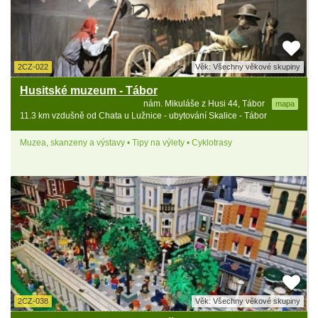
2CZ-022
Věk: Všechny věkové skupiny
Husitské muzeum - Tábor
nám. Mikuláše z Husi 44, Tábor
mapa
11.3 km vzdušně od Chata u Lužnice - ubytování Skalice - Tábor
Muzea, skanzeny a výstavy • Tipy na výlety • Cyklotrasy
2CZ-038
Věk: Všechny věkové skupiny