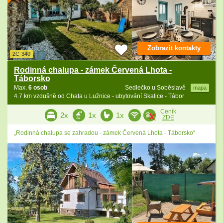
Zobrazit kontakty
2C-340
Rodinná chalupa - zámek Červená Lhota -
Táborsko
Max.
6 osob
Sedlečko u Soběslavě
mapa
4.7 km vzdušně od Chata u Lužnice - ubytování Skalice - Tábor
Ceník
2x
1x
1x
ZDE
„Rodinná chalupa se zahradou - zámek Červená Lhota - Táborsko“