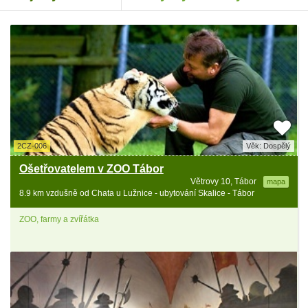
2CZ-006
Věk: Dospělý
Ošetřovatelem v ZOO Tábor
Větrovy 10, Tábor
mapa
8.9 km vzdušně od Chata u Lužnice - ubytování Skalice - Tábor
ZOO, farmy a zvířátka