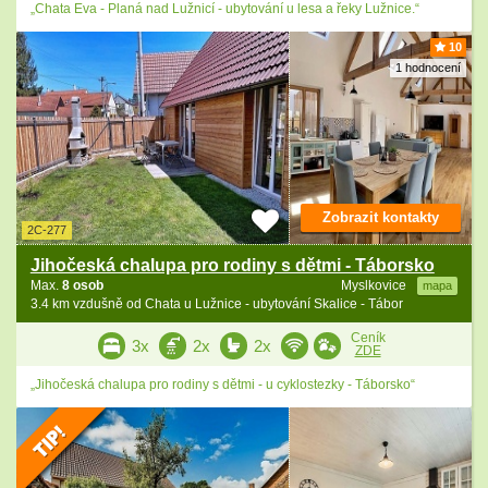
„Chata Eva - Planá nad Lužnicí - ubytování u lesa a řeky Lužnice.“
10
1 hodnocení
Zobrazit kontakty
2C-277
Jihočeská chalupa pro rodiny s dětmi - Táborsko
Max.
8 osob
Myslkovice
mapa
3.4 km vzdušně od Chata u Lužnice - ubytování Skalice - Tábor
Ceník
3x
2x
2x
ZDE
„Jihočeská chalupa pro rodiny s dětmi - u cyklostezky - Táborsko“