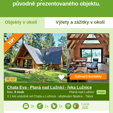
původně prezentovaného objektu.
Objekty v okolí
Výlety a zážitky v okolí
Zobrazit kontakty
2C-217
Chata Eva - Planá nad Lužnicí - řeka Lužnice
Max.
8 osob
Planá nad Lužnicí
mapa
3.1 km vzdušně od Chata u Lužnice - ubytování Skalice - Tábor
Ceník
3x
1x
1x
ZDE