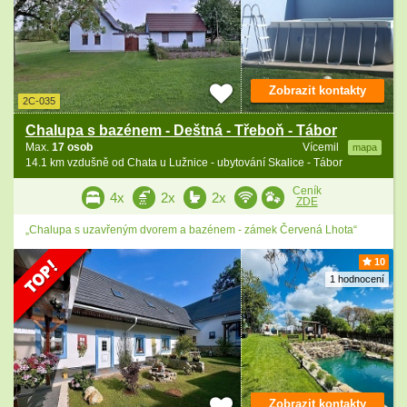
Zobrazit kontakty
2C-035
Chalupa s bazénem - Deštná - Třeboň - Tábor
Max.
17 osob
Vícemil
mapa
14.1 km vzdušně od Chata u Lužnice - ubytování Skalice - Tábor
Ceník
4x
2x
2x
ZDE
„Chalupa s uzavřeným dvorem a bazénem - zámek Červená Lhota“
10
1 hodnocení
Zobrazit kontakty