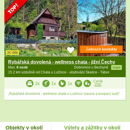
Zobrazit kontakty
2C-566
Rybářská dovolená - wellness chata - jižní Čechy
Max.
8 osob
Dobronice u Bechyně
mapa
15.2 km vzdušně od Chata u Lužnice - ubytování Skalice - Tábor
Ceník
2x
1x
1x
ZDE
„Rybářská dovolená - wellness chata u Lužnice (sauna a koupací sud)“
Objekty v okolí
Výlety a zážitky v okolí