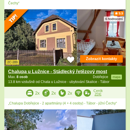
Čechy“
9.9
6 hodnocení
Zobrazit kontakty
2C-289
Chalupa u Lužnice - Stádlecký řetězový most
Max.
8 osob
Dobřejice
mapa
13.8 km vzdušně od Chata u Lužnice - ubytování Skalice - Tábor
Ceník
2x
2x
2x
ZDE
„Chalupa Dobřejice - 2 apartmány (4 + 4 osoby) - Tábor - jižní Čechy“