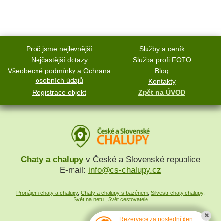
Proč jsme nejlevnější
Služby a ceník
Nejčastější dotazy
Služba profi FOTO
Všeobecné podmínky a Ochrana
Blog
osobních údajů
Kontakty
Registrace objekt
Zpět na ÚVOD
Chaty a chalupy
v České a Slovenské republice
E-mail:
info@cs-chalupy.cz
Pronájem chaty a chalupy
,
Chaty a chalupy s bazénem
,
Silvestr chaty chalupy
,
Svět na netu
,
Svět cestovatele
Rezervace za poslední den: