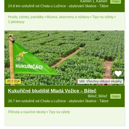
Kámen 1, Kámen
mapa
24.8 km vzdušně od Chata u Lužnice - ubytování Skalice - Tábor
Hrady, zámky, památky • Muzea, skanzeny a výstavy • Tipy na výlety •
Cyklotrasy
2CZ-014
Věk: Všechny věkové skupiny
Kukuřičné bludiště Mladá Vožice – Běleč
Běleč, Běleč
mapa
26.7 km vzdušně od Chata u Lužnice - ubytování Skalice - Tábor
Příroda a naučné stezky • Tipy na výlety