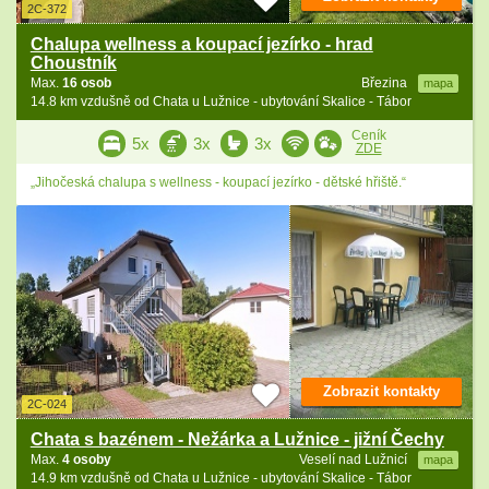
2C-372
Chalupa wellness a koupací jezírko - hrad
Choustník
Max.
16 osob
Březina
mapa
14.8 km vzdušně od Chata u Lužnice - ubytování Skalice - Tábor
Ceník
5x
3x
3x
ZDE
„Jihočeská chalupa s wellness - koupací jezírko - dětské hřiště.“
Zobrazit kontakty
2C-024
Chata s bazénem - Nežárka a Lužnice - jižní Čechy
Max.
4 osoby
Veselí nad Lužnicí
mapa
14.9 km vzdušně od Chata u Lužnice - ubytování Skalice - Tábor