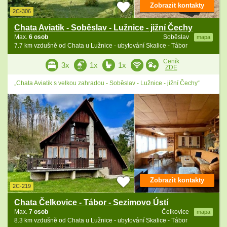
Zobrazit kontakty
2C-306
Chata Aviatik - Soběslav - Lužnice - jižní Čechy
Max.
6 osob
Soběslav
mapa
7.7 km vzdušně od Chata u Lužnice - ubytování Skalice - Tábor
Ceník
3x
1x
1x
ZDE
„Chata Aviatik s velkou zahradou - Soběslav - Lužnice - jižní Čechy“
Zobrazit kontakty
2C-219
Chata Čelkovice - Tábor - Sezimovo Ústí
Max.
7 osob
Čelkovice
mapa
8.3 km vzdušně od Chata u Lužnice - ubytování Skalice - Tábor