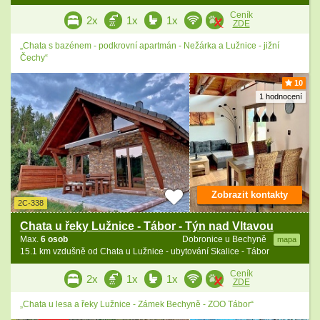
Ceník
2x
1x
1x
ZDE
„Chata s bazénem - podkrovní apartmán - Nežárka a Lužnice - jižní
Čechy“
10
1 hodnocení
Zobrazit kontakty
2C-338
Chata u řeky Lužnice - Tábor - Týn nad Vltavou
Max.
6 osob
Dobronice u Bechyně
mapa
15.1 km vzdušně od Chata u Lužnice - ubytování Skalice - Tábor
Ceník
2x
1x
1x
ZDE
„Chata u lesa a řeky Lužnice - Zámek Bechyně - ZOO Tábor“