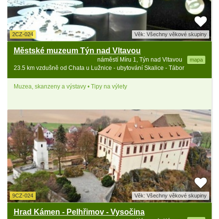
2CZ-024
Věk: Všechny věkové skupiny
Městské muzeum Týn nad Vltavou
náměstí Míru 1, Týn nad Vltavou
mapa
23.5 km vzdušně od Chata u Lužnice - ubytování Skalice - Tábor
Muzea, skanzeny a výstavy • Tipy na výlety
9CZ-024
Věk: Všechny věkové skupiny
Hrad Kámen - Pelhřimov - Vysočina