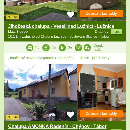
Zobrazit kontakty
2C-204
Jihočeská chalupa - Veselí nad Lužnicí - Lužnice
Max.
8 osob
Dráchov
mapa
10.1 km vzdušně od Chata u Lužnice - ubytování Skalice - Tábor
Ceník
2x
2x
2x
ZDE
„Jihočeské stavení (vejminek + apartmán) - Lužnice - jižní Čechy.“
Zobrazit kontakty
2C-244
Chalupa ÁMONKA Radenín - Chýnov - Tábor