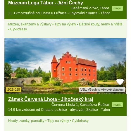
Muzeum Lega Tábor - Jižní Čechy
Betlémská 275/2, Tábor
mapa
11.3 km vzdušně od Chata u Lužnice - ubytování Skalice - Tábor
Muzea, skanzeny a výstavy • Tipy na výlety • Dětské kouty, herny a hřiště
• Cyklotrasy
2CZ-028
Věk: Všechny věkové skupiny
Zámek Červená Lhota - Jihočeský kraj
Červená Lhota 1, Kardašova Řečice
mapa
14.9 km vzdušně od Chata u Lužnice - ubytování Skalice - Tábor
Hrady, zámky, památky • Tipy na výlety • Cyklotrasy