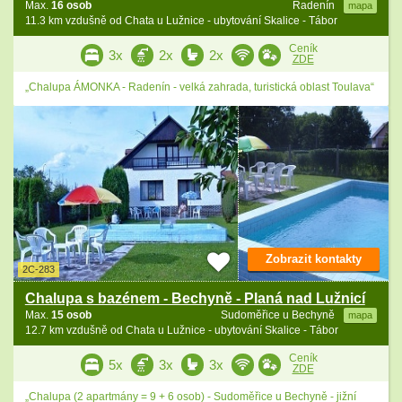
Max.
16 osob
Radenín
mapa
11.3 km vzdušně od Chata u Lužnice - ubytování Skalice - Tábor
Ceník
3x
2x
2x
ZDE
„Chalupa ÁMONKA - Radenín - velká zahrada, turistická oblast Toulava“
Zobrazit kontakty
2C-283
Chalupa s bazénem - Bechyně - Planá nad Lužnicí
Max.
15 osob
Sudoměřice u Bechyně
mapa
12.7 km vzdušně od Chata u Lužnice - ubytování Skalice - Tábor
Ceník
5x
3x
3x
ZDE
„Chalupa (2 apartmány = 9 + 6 osob) - Sudoměřice u Bechyně - jižní