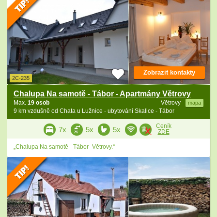
Zobrazit kontakty
2C-235
Chalupa Na samotě - Tábor - Apartmány Větrovy
Max.
19 osob
Větrovy
mapa
9 km vzdušně od Chata u Lužnice - ubytování Skalice - Tábor
Ceník
7x
5x
5x
ZDE
„Chalupa Na samotě - Tábor -Větrovy.“