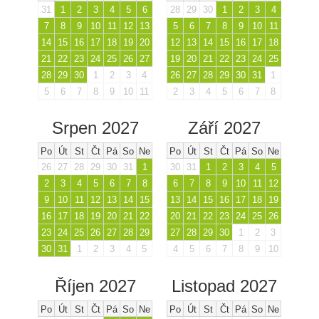
31
1
2
3
4
5
6
28
29
30
1
2
3
4
7
8
9
10
11
12
13
5
6
7
8
9
10
11
14
15
16
17
18
19
20
12
13
14
15
16
17
18
21
22
23
24
25
26
27
19
20
21
22
23
24
25
28
29
30
1
2
3
4
26
27
28
29
30
31
1
5
6
7
8
9
10
11
2
3
4
5
6
7
8
Srpen 2027
Září 2027
Po
Út
St
Čt
Pá
So
Ne
Po
Út
St
Čt
Pá
So
Ne
26
27
28
29
30
31
1
30
31
1
2
3
4
5
2
3
4
5
6
7
8
6
7
8
9
10
11
12
9
10
11
12
13
14
15
13
14
15
16
17
18
19
16
17
18
19
20
21
22
20
21
22
23
24
25
26
23
24
25
26
27
28
29
27
28
29
30
1
2
3
30
31
1
2
3
4
5
4
5
6
7
8
9
10
Říjen 2027
Listopad 2027
Po
Út
St
Čt
Pá
So
Ne
Po
Út
St
Čt
Pá
So
Ne