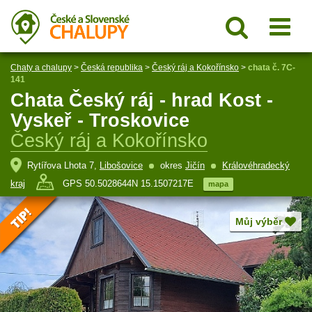
Chaty a chalupy
>
Česká republika
>
Český ráj a Kokořínsko
>
chata č. 7C-
141
Chata Český ráj - hrad Kost -
Vyskeř - Troskovice
Český ráj a Kokořínsko
Rytířova Lhota 7,
Libošovice
okres
Jičín
Královéhradecký
kraj
GPS 50.5028644N 15.1507217E
mapa
Můj výběr