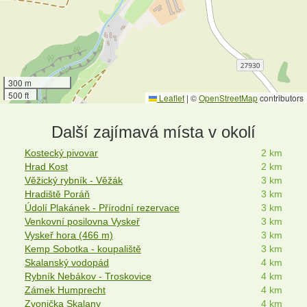
300 m
500 ft
Leaflet
|
©
OpenStreetMap
contributors
Další zajímavá místa v okolí
Kostecký pivovar
2 km
Hrad Kost
2 km
Věžický rybník - Věžák
3 km
Hradiště Poráň
3 km
Údolí Plakánek - Přírodní rezervace
3 km
Venkovní posilovna Vyskeř
3 km
Vyskeř hora (466 m)
3 km
Kemp Sobotka - koupaliště
3 km
Skalanský vodopád
4 km
Rybník Nebákov - Troskovice
4 km
Zámek Humprecht
4 km
Zvonička Skalany
4 km