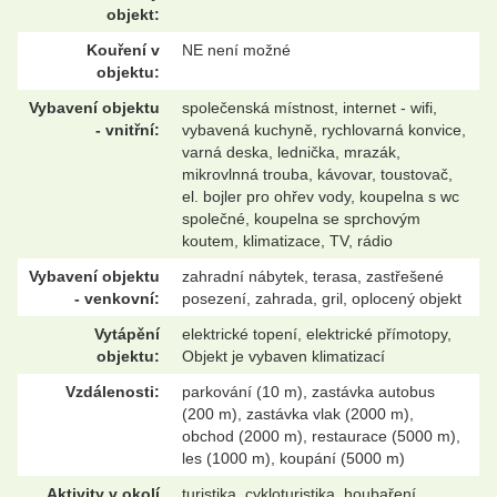
objekt:
Kouření v
NE není možné
objektu:
Vybavení objektu
společenská místnost, internet - wifi,
- vnitřní:
vybavená kuchyně, rychlovarná konvice,
varná deska, lednička, mrazák,
mikrovlnná trouba, kávovar, toustovač,
el. bojler pro ohřev vody, koupelna s wc
společné, koupelna se sprchovým
koutem, klimatizace, TV, rádio
Vybavení objektu
zahradní nábytek, terasa, zastřešené
- venkovní:
posezení, zahrada, gril, oplocený objekt
Vytápění
elektrické topení, elektrické přímotopy,
objektu:
Objekt je vybaven klimatizací
Vzdálenosti:
parkování (10 m), zastávka autobus
(200 m), zastávka vlak (2000 m),
obchod (2000 m), restaurace (5000 m),
les (1000 m), koupání (5000 m)
Aktivity v okolí
turistika, cykloturistika, houbaření,