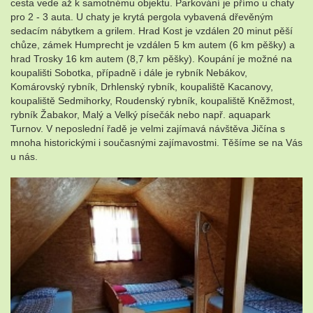
cesta vede až k samotnému objektu. Parkování je přímo u chaty
pro 2 - 3 auta. U chaty je krytá pergola vybavená dřevěným
sedacím nábytkem a grilem. Hrad Kost je vzdálen 20 minut pěší
chůze, zámek Humprecht je vzdálen 5 km autem (6 km pěšky) a
hrad Trosky 16 km autem (8,7 km pěšky). Koupání je možné na
koupališti Sobotka, případně i dále je rybník Nebákov,
Komárovský rybník, Drhlenský rybník, koupaliště Kacanovy,
koupaliště Sedmihorky, Roudenský rybník, koupaliště Kněžmost,
rybník Žabakor, Malý a Velký písečák nebo např. aquapark
Turnov. V neposlední řadě je velmi zajímavá návštěva Jičína s
mnoha historickými i současnými zajímavostmi. Těšíme se na Vás
u nás.