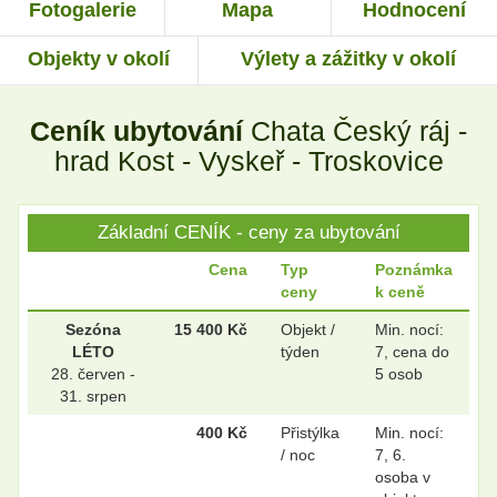
Fotogalerie
Mapa
Hodnocení
Objekty v okolí
Výlety a zážitky v okolí
.
.
Ceník ubytování
Chata Český ráj -
.
.
hrad Kost - Vyskeř - Troskovice
Základní CENÍK - ceny za ubytování
.
.
Cena
Typ
Poznámka
ceny
k ceně
.
.
Sezóna
15 400 Kč
Objekt /
Min. nocí:
LÉTO
týden
7, cena do
28. červen -
5 osob
31. srpen
.
.
400 Kč
Přistýlka
Min. nocí:
/ noc
7, 6.
osoba v