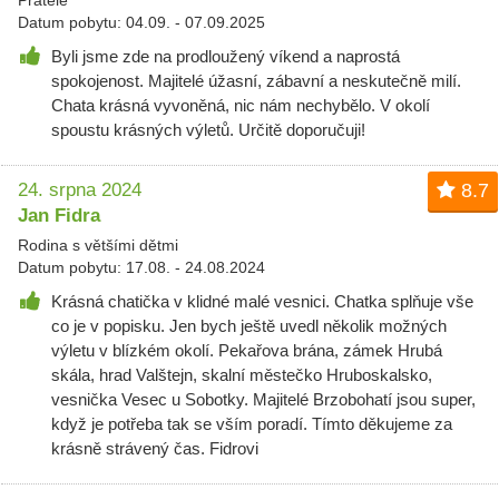
Přátelé
Datum pobytu: 04.09. - 07.09.2025
Byli jsme zde na prodloužený víkend a naprostá
spokojenost. Majitelé úžasní, zábavní a neskutečně milí.
Chata krásná vyvoněná, nic nám nechybělo. V okolí
spoustu krásných výletů. Určitě doporučuji!
24. srpna 2024
8.7
Jan Fidra
Rodina s většími dětmi
Datum pobytu: 17.08. - 24.08.2024
Krásná chatička v klidné malé vesnici. Chatka splňuje vše
co je v popisku. Jen bych ještě uvedl několik možných
výletu v blízkém okolí. Pekařova brána, zámek Hrubá
skála, hrad Valštejn, skalní městečko Hruboskalsko,
vesnička Vesec u Sobotky. Majitelé Brzobohatí jsou super,
když je potřeba tak se vším poradí. Tímto děkujeme za
krásně strávený čas. Fidrovi