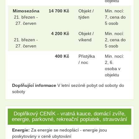
objektu
Mimosezóna
14 700 Kč
Objekt /
Min. nocí:
21. březen -
týden
7, cena do
27. červen
5 osob
4 200 Kč
Objekt /
Min. nocí:
21. březen -
víkend
2, cena do
27. červen
5 osob
400 Kč
Přistýlka
Min. nocí:
/ noc
2, 6.
osoba v
objektu
Doplňující informace
V letní sezóně pobyt od soboty do
soboty
Doplňkový CENÍK - vratná kauce, domácí zvíře,
energie, parkovné, rekreační poplatek, stravování
Energie:
Za energie se nedoplácí - energie jsou
poskytovány v ceně ubytování