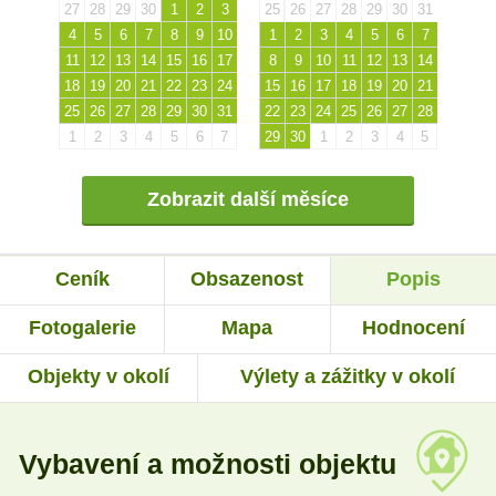
27
28
29
30
1
2
3
25
26
27
28
29
30
31
4
5
6
7
8
9
10
1
2
3
4
5
6
7
11
12
13
14
15
16
17
8
9
10
11
12
13
14
18
19
20
21
22
23
24
15
16
17
18
19
20
21
25
26
27
28
29
30
31
22
23
24
25
26
27
28
1
2
3
4
5
6
7
29
30
1
2
3
4
5
Zobrazit další měsíce
Ceník
Obsazenost
Popis
Fotogalerie
Mapa
Hodnocení
Objekty v okolí
Výlety a zážitky v okolí
Vybavení a možnosti objektu