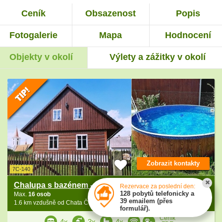
Ceník
Obsazenost
Popis
Fotogalerie
Mapa
Hodnocení
Objekty v okolí
Výlety a zážitky v okolí
Zobrazit kontakty
7C-140
Chalupa s bazénem - u hradu Kost - Český ráj
Rezervace za poslední den:
128 pobytů telefonicky a
Max.
16 osob
Libošovice
mapa
39 emailem (přes
1.6 km vzdušně od Chata Český ráj - hrad Kost - Vyskeř - Troskovice
formulář).
Ceník
4x
3x
4x