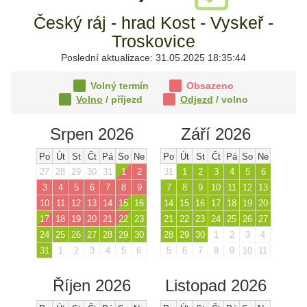
Český ráj - hrad Kost - Vyskeř -
Troskovice
Poslední aktualizace: 31.05.2025 18:35:44
Volný termín
Obsazeno
Volno
/ příjezd
Odjezd
/ volno
Srpen 2026
Září 2026
Po
Út
St
Čt
Pá
So
Ne
Po
Út
St
Čt
Pá
So
Ne
27
28
29
30
31
1
2
31
1
2
3
4
5
6
3
4
5
6
7
8
9
7
8
9
10
11
12
13
10
11
12
13
14
15
16
14
15
16
17
18
19
20
17
18
19
20
21
22
23
21
22
23
24
25
26
27
24
25
26
27
28
29
30
28
29
30
1
2
3
4
31
1
2
3
4
5
6
5
6
7
8
9
10
11
Říjen 2026
Listopad 2026