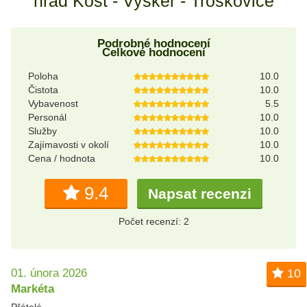
hrad Kost - Vyskeř - Troskovice
Podrobné hodnocení
Celkové hodnocení
Poloha
10.0
Čistota
10.0
Vybavenost
5.5
Personál
10.0
Služby
10.0
Zajímavosti v okolí
10.0
Cena / hodnota
10.0
9.4
Napsat recenzi
Počet recenzí: 2
01. února 2026
10
Markéta