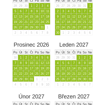
Po
Út
St
Čt
Pá
So
Ne
Po
Út
St
Čt
Pá
So
Ne
28
29
30
1
2
3
4
26
27
28
29
30
31
1
5
6
7
8
9
10
11
2
3
4
5
6
7
8
12
13
14
15
16
17
18
9
10
11
12
13
14
15
19
20
21
22
23
24
25
16
17
18
19
20
21
22
26
27
28
29
30
31
1
23
24
25
26
27
28
29
2
3
4
5
6
7
8
30
1
2
3
4
5
6
Prosinec 2026
Leden 2027
Po
Út
St
Čt
Pá
So
Ne
Po
Út
St
Čt
Pá
So
Ne
30
1
2
3
4
5
6
28
29
30
31
1
2
3
7
8
9
10
11
12
13
4
5
6
7
8
9
10
14
15
16
17
18
19
20
11
12
13
14
15
16
17
21
22
23
24
25
26
27
18
19
20
21
22
23
24
28
29
30
31
1
2
3
25
26
27
28
29
30
31
4
5
6
7
8
9
10
1
2
3
4
5
6
7
Únor 2027
Březen 2027
Po
Út
St
Čt
Pá
So
Ne
Po
Út
St
Čt
Pá
So
Ne