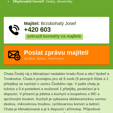
Ubytovatel hovoří:
česky, slovensky
Majitel:
Brzobohatý Josef
+420 603
zobrazit kontakty na majitele
Poslat zprávu majiteli
zpráva, dotaz, rezervace
Chata Český ráj s klimatizací nedaleko hradu Kost a obcí Vyskeř a
Troskovice. Chata k pronájmu pro až 6 osob (5 pevných lůžek a 1
přistýlka) se nachází v centru Českého ráje. V patře chaty je
ložnice s 5-ti postelemi a možností 1 přistýlky, povlečení je k
dispozici. V přízemí je jídelna s kuchyní a koupelnou s WC a
sprchovým koutem. Kuchyň je vybavena sklokeramickou varnou
deskou, mikrovlnnou troubou, rychlovarnou konvicí a lednicí.
Chata je klimatizovaná a je k dispozici i přímotop. Příjezdová