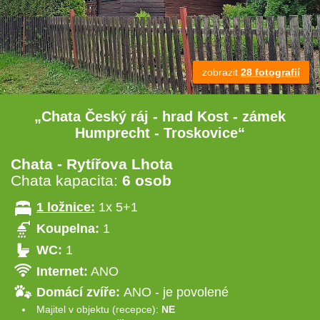
zobrazit
28 fotografií
„Chata Český ráj - hrad Kost - zámek
Humprecht - Troskovice“
Chata - Rytířova Lhota
Chata kapacita:
6 osob
1 ložnice:
1x 5+1
Koupelna:
1
WC:
1
Internet:
ANO
Domácí zvíře:
ANO - je povolené
Majitel v objektu (recepce):
NE