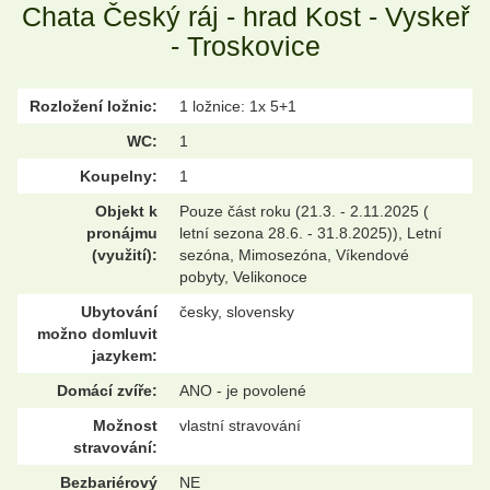
Chata Český ráj - hrad Kost - Vyskeř
- Troskovice
Rozložení ložnic:
1 ložnice: 1x 5+1
WC:
1
Koupelny:
1
Objekt k
Pouze část roku (21.3. - 2.11.2025 (
pronájmu
letní sezona 28.6. - 31.8.2025)), Letní
(využití):
sezóna, Mimosezóna, Víkendové
pobyty, Velikonoce
Ubytování
česky, slovensky
možno domluvit
jazykem:
Domácí zvíře:
ANO - je povolené
Možnost
vlastní stravování
stravování:
Bezbariérový
NE