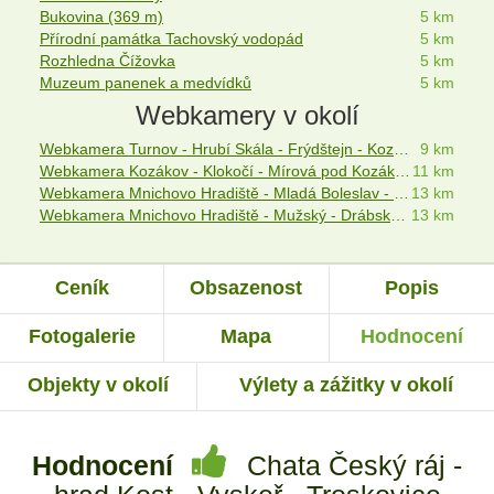
Bukovina (369 m)
5 km
Přírodní památka Tachovský vodopád
5 km
Rozhledna Čížovka
5 km
Muzeum panenek a medvídků
5 km
Webkamery v okolí
Webkamera Turnov - Hrubí Skála - Frýdštejn - Kozákov
9 km
Webkamera Kozákov - Klokočí - Mírová pod Kozákovem - Český ráj
11 km
Webkamera Mnichovo Hradiště - Mladá Boleslav - Turnov
13 km
Webkamera Mnichovo Hradiště - Mužský - Drábské světničky
13 km
Ceník
Obsazenost
Popis
Fotogalerie
Mapa
Hodnocení
Objekty v okolí
Výlety a zážitky v okolí
Hodnocení
Chata Český ráj -