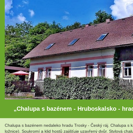
„Chalupa s bazénem - Hruboskalsko - hrad
Chalupa s bazénem nedaleko hradu Trosky - Český ráj. Chalupa s 
ložnice). Soukromí a klid hostů zajišťuje uzavřený dvůr. Stylová 