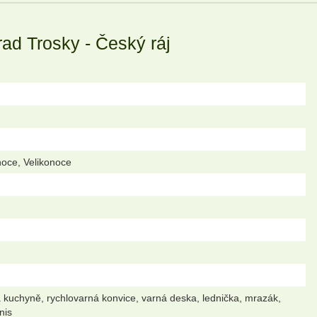
ad Trosky - Český ráj
noce, Velikonoce
á kuchyně, rychlovarná konvice, varná deska, lednička, mrazák,
nis