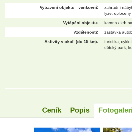
Vybavení objektu - venkovní:
zahradní nábyte
lyže, oplocený
Vytápění objektu:
kamna / krb na 
Vzdálenosti:
zastávka autob
Aktivity v okolí (do 15 km):
turistika, cykl
dětský park, k
Ceník
Popis
Fotogaler