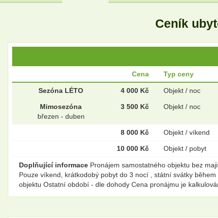
Ceník uby
Cena
Typ ceny
Sezóna LÉTO
4 000 Kč
Objekt / noc
Mimosezóna
3 500 Kč
Objekt / noc
březen - duben
8 000 Kč
Objekt / víkend
10 000 Kč
Objekt / pobyt
Doplňující informace
Pronájem samostatného objektu bez majitel
Pouze víkend, krátkodobý pobyt do 3 nocí , státní svátky během 
objektu Ostatní období - dle dohody Cena pronájmu je kalkulová