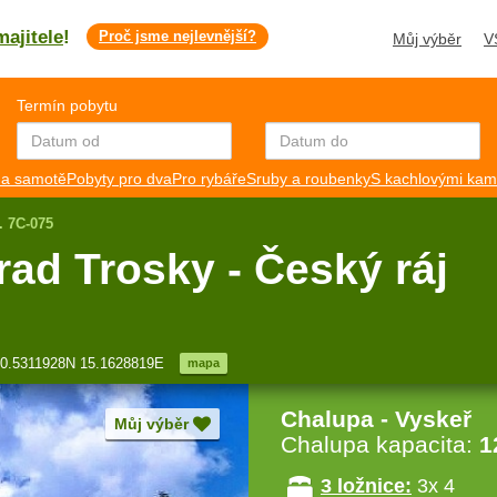
majitele
!
Proč jsme nejlevnější?
Můj výběr
V
Termín pobytu
a samotě
Pobyty pro dva
Pro rybáře
Sruby a roubenky
S kachlovými ka
. 7C-075
ad Trosky - Český ráj
0.5311928N 15.1628819E
mapa
Chalupa - Vyskeř
Můj výběr
Chalupa kapacita:
1
3 ložnice:
3x 4