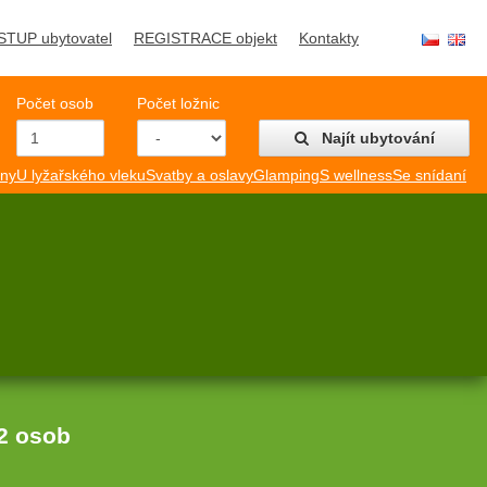
STUP ubytovatel
REGISTRACE objekt
Kontakty
Počet osob
Počet ložnic
Najít ubytování
mny
U lyžařského vleku
Svatby a oslavy
Glamping
S wellness
Se snídaní
2 osob