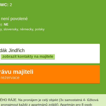
WC:
2
 není povolené
e):
NE
y, slovensky, německy, polsky
ák Jindřich
zobrazit kontakty na majitele
rávu majiteli
 rezervace
HO RÁJE. Na pronájem je celý objekt (3x samostatná 4- lůžková
é pronajmout každý z apartmánů zvlášť). Apartmán pro 8 osob: