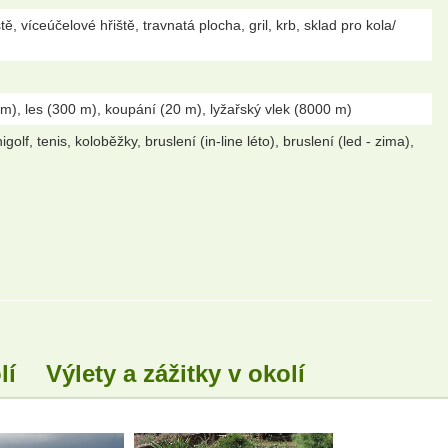
 víceúčelové hřiště, travnatá plocha, gril, krb, sklad pro kola/
), les (300 m), koupání (20 m), lyžařský vlek (8000 m)
olf, tenis, koloběžky, bruslení (in-line léto), bruslení (led - zima),
lí
Výlety a zážitky v okolí