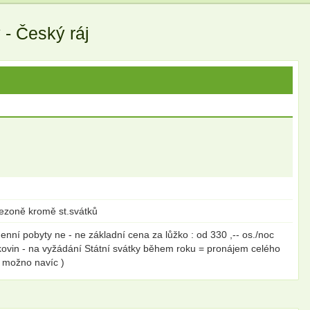
- Český ráj
sezoně kromě st.svátků
nní pobyty ne - ne základní cena za lůžko : od 330 ,-- os./noc
žkovin - na vyžádání Státní svátky během roku = pronájem celého
a možno navíc )