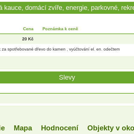
 kauce, domácí zvíře, energie, parkovné, rekre
Cena
Poznámka k ceně
20 Kč
k za spotřebované dřevo do kamen , vyúčtování el. en. odečtem
Slevy
ie
Mapa
Hodnocení
Objekty v oko