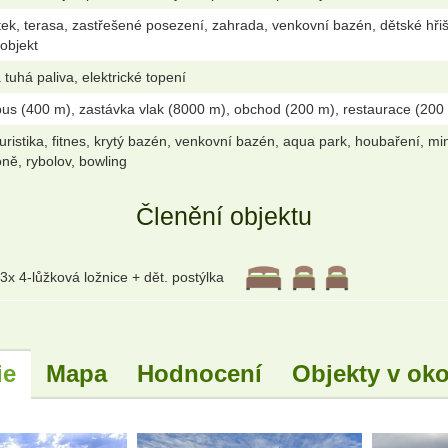
k, terasa, zastřešené posezení, zahrada, venkovní bazén, dětské hřiště,
 objekt
tuhá paliva, elektrické topení
us (400 m), zastávka vlak (8000 m), obchod (200 m), restaurace (200 m
oturistika, fitnes, krytý bazén, venkovní bazén, aqua park, houbaření, minig
oně, rybolov, bowling
Členění objektu
3x 4-lůžková ložnice + dět. postýlka
ie
Mapa
Hodnocení
Objekty v oko