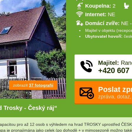
Koupelna:
2
Internet:
NE
Domácí zvíře:
NE -
Majitel v objektu (recepc
Ubytovatel hovoří:
česk
Majitel:
Rand
+420 607
zobrazit
37 fotografií
Poslat zp
zpráva, dotaz,
 Trosky - Český ráj“
kapacitou pro až 12 osob s výhledem na hrad TROSKY uprostřed ČESKÉ
chalupa je pronajímána jako celek (po dohodě + v mimosezoně možno tak