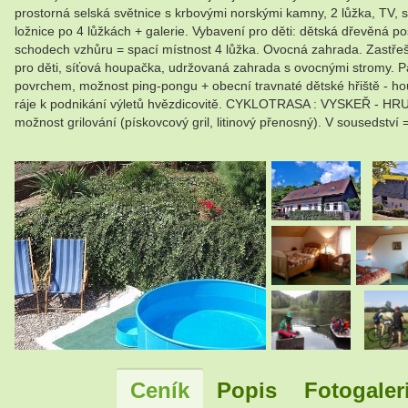
prostorná selská světnice s krbovými norskými kamny, 2 lůžka, TV,
ložnice po 4 lůžkách + galerie. Vybavení pro děti: dětská dřevěná p
schodech vzhůru = spací místnost 4 lůžka. Ovocná zahrada. Zastře
pro děti, síťová houpačka, udržovaná zahrada s ovocnými stromy. Par
povrchem, možnost ping-pongu + obecní travnaté dětské hřiště - hou
ráje k podnikání výletů hvězdicovitě. CYKLOTRASA : VYSKEŘ - HRU
možnost grilování (pískovcový gril, litinový přenosný). V sousedst
.
.
Ceník
Popis
Fotogaler