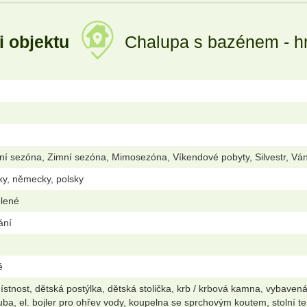
i objektu
Chalupa s bazénem - hr
ní sezóna, Zimní sezóna, Mimosezóna, Víkendové pobyty, Silvestr, Vá
ky, německy, polsky
olené
ání
é
stnost, dětská postýlka, dětská stolička, krb / krbová kamna, vybaven
uba, el. bojler pro ohřev vody, koupelna se sprchovým koutem, stolní te