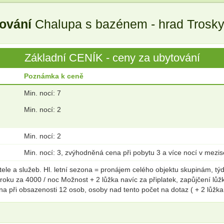
tování
Chalupa s bazénem - hrad Trosky 
Základní CENÍK - ceny za ubytování
Poznámka k ceně
Min. nocí: 7
Min. nocí: 2
Min. nocí: 2
Min. nocí: 3, zvýhodněná cena při pobytu 3 a více nocí v mezi
e a služeb. Hl. letní sezona = pronájem celého objektu skupinám, týde
roku za 4000 / noc Možnost + 2 lůžka navíc za připlatek, zapůjčení lů
na při obsazenosti 12 osob, osoby nad tento počet na dotaz ( + 2 lůžk