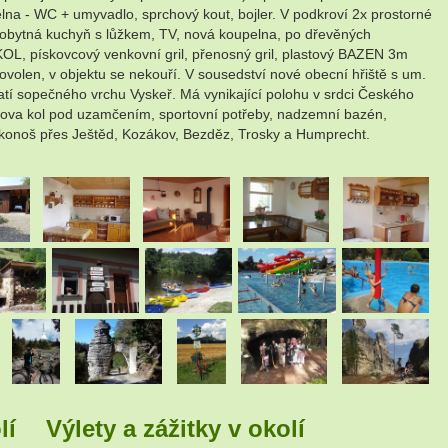
na - WC + umyvadlo, sprchový kout, bojler. V podkroví 2x prostorné
í: obytná kuchyň s lůžkem, TV, nová koupelna, po dřevěných
L, pískovcový venkovní gril, přenosný gril, plastový BAZEN 3m
ovolen, v objektu se nekouří. V sousedství nové obecní hřiště s um.
atí sopečného vrchu Vyskeř. Má vynikající polohu v srdci Českého
ova kol pod uzamčením, sportovní potřeby, nadzemní bazén,
Krkonoš přes Ještěd, Kozákov, Bezděz, Trosky a Humprecht.
.
.
.
.
.
.
.
.
.
lí
Výlety a zážitky v okolí