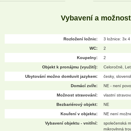
Vybavení a možnost
Rozložení ložnic:
3 ložnice: 3x 4
WC:
2
Koupelny:
2
Objekt k pronájmu (využití):
Celoročně, Let
Ubytování možno domluvit jazykem:
česky, slovens
Domácí zvíře:
NE - není pov
Možnost stravování:
vlastní stravov
Bezbariérový objekt:
NE
Kouření v objektu:
NE není možn
Vybavení objektu - vnitřní:
společenská mí
mikrovlnná tro