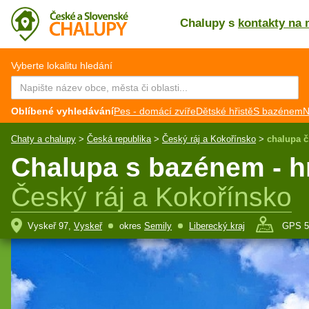
Chalupy s
kontakty na 
CZ
EN
Vyberte lokalitu hledání
Oblíbené vyhledávání
Pes - domácí zvíře
Dětské hřistě
S bazénem
N
Chaty a chalupy
>
Česká republika
>
Český ráj a Kokořínsko
>
chalupa č
Chalupa s bazénem - hr
Český ráj a Kokořínsko
Vyskeř 97,
Vyskeř
okres
Semily
Liberecký kraj
GPS 5