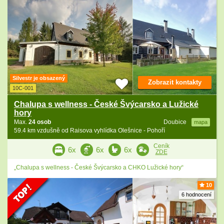
Silvestr je obsazený
Zobrazit kontakty
10C-001
Chalupa s wellness - České Švýcarsko a Lužické
hory
Max.
24 osob
Doubice
mapa
59.4 km vzdušně od Raisova vyhlídka Olešnice - Pohoří
Ceník
6x
6x
6x
ZDE
„Chalupa s wellness - České Švýcarsko a CHKO Lužické hory“
10
6 hodnocení