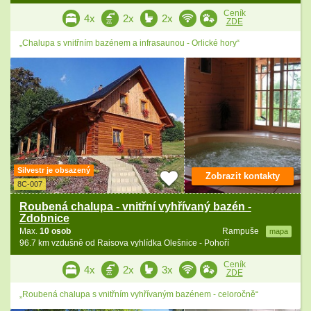
Ceník
4x
2x
2x
ZDE
„Chalupa s vnitřním bazénem a infrasaunou - Orlické hory“
Silvestr je obsazený
Zobrazit kontakty
8C-007
Roubená chalupa - vnitřní vyhřívaný bazén -
Zdobnice
Max.
10 osob
Rampuše
mapa
96.7 km vzdušně od Raisova vyhlídka Olešnice - Pohoří
Ceník
4x
2x
3x
ZDE
„Roubená chalupa s vnitřním vyhřívaným bazénem - celoročně“