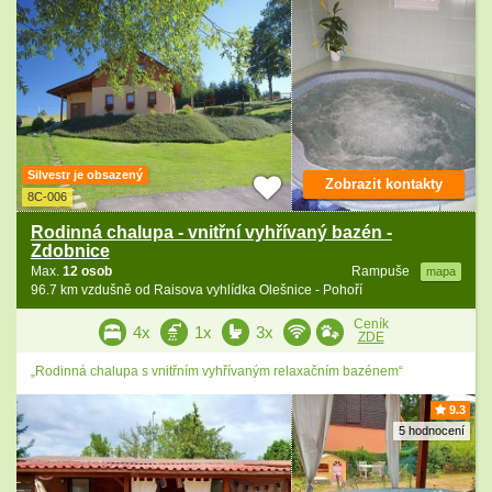
Silvestr je obsazený
Zobrazit kontakty
8C-006
Rodinná chalupa - vnitřní vyhřívaný bazén -
Zdobnice
Max.
12 osob
Rampuše
mapa
96.7 km vzdušně od Raisova vyhlídka Olešnice - Pohoří
Ceník
4x
1x
3x
ZDE
„Rodinná chalupa s vnitřním vyhřívaným relaxačním bazénem“
9.3
5 hodnocení