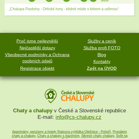
„Chalupa Pastviny - Orlické hory - klidné místo s krbem a udírnou“
Proč jsme nejlevnější
Služby a ceník
Nejčastější dotazy
Služba profi FOTO
Všeobecné podmínky a Ochrana
Blog
osobních údajů
Kontakty
Registrace objekt
Zpět na ÚVOD
Chaty a chalupy
v České a Slovenské republice
E-mail:
info@cs-chalupy.cz
Apartmány, penziony a hotely Raisova vyhlídka Olešnice - Pohoří
,
Pronájem
chaty a chalupy
,
Chaty a chalupy s bazénem
,
Silvestr chaty chalupy
,
Svět na