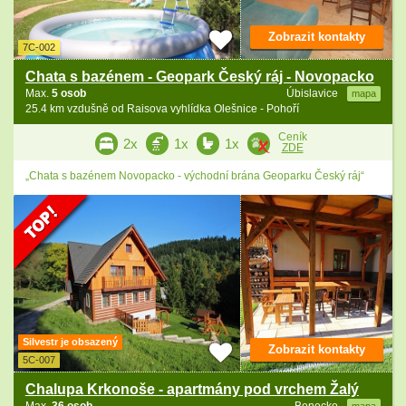
Zobrazit kontakty
7C-002
Chata s bazénem - Geopark Český ráj - Novopacko
Max.
5 osob
Úbislavice
mapa
25.4 km vzdušně od Raisova vyhlídka Olešnice - Pohoří
Ceník
2x
1x
1x
ZDE
„Chata s bazénem Novopacko - východní brána Geoparku Český ráj“
Silvestr je obsazený
Zobrazit kontakty
5C-007
Chalupa Krkonoše - apartmány pod vrchem Žalý