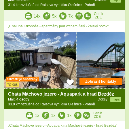
Max.
36 osob
Benecko
mapa
31.4 km vzdušně od Raisova vyhlídka Olešnice - Pohoří
Ceník
14x
5x
7x
ZDE
„Chalupa Krkonoše - apartmány pod vrchem Žalý - Žalský potok“
Silvestr je obsazený
Zobrazit kontakty
7C-008
Chata Máchovo jezero - Aquapark a hrad Bezděz
Max.
4 osoby
Doksy
mapa
33.9 km vzdušně od Raisova vyhlídka Olešnice - Pohoří
Ceník
1x
1x
1x
ZDE
„Chata Máchovo jezero - Aquapark na Máchově jezeře - hrad Bezděz“