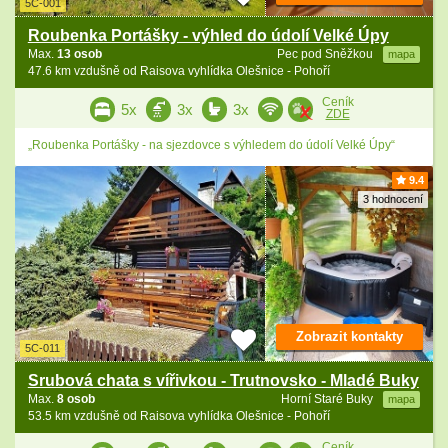
5C-001
Roubenka Portášky - výhled do údolí Velké Úpy
Max.
13 osob
Pec pod Sněžkou
mapa
47.6 km vzdušně od Raisova vyhlídka Olešnice - Pohoří
Ceník
5x
3x
3x
ZDE
„Roubenka Portášky - na sjezdovce s výhledem do údolí Velké Úpy“
9.4
3 hodnocení
Zobrazit kontakty
5C-011
Srubová chata s vířivkou - Trutnovsko - Mladé Buky
Max.
8 osob
Horní Staré Buky
mapa
53.5 km vzdušně od Raisova vyhlídka Olešnice - Pohoří
Ceník