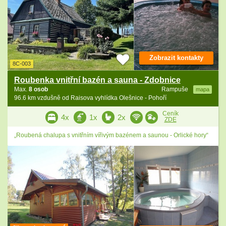
Zobrazit kontakty
8C-003
Roubenka vnitřní bazén a sauna - Zdobnice
Max.
8 osob
Rampuše
mapa
96.6 km vzdušně od Raisova vyhlídka Olešnice - Pohoří
Ceník
4x
1x
2x
ZDE
„Roubená chalupa s vnitřním vířivým bazénem a saunou - Orlické hory“