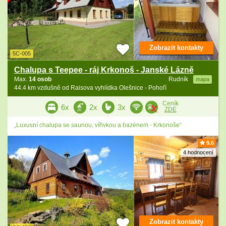
Zobrazit kontakty
5C-005
Chalupa s Teepee - ráj Krkonoš - Janské Lázně
Max.
14 osob
Rudník
mapa
44.4 km vzdušně od Raisova vyhlídka Olešnice - Pohoří
Ceník
6x
2x
3x
ZDE
„Luxusní chalupa se saunou, vířivkou a bazénem - Krkonoše“
9.6
4 hodnocení
Zobrazit kontakty