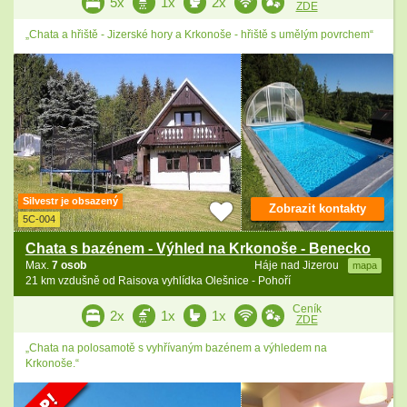
5x
1x
2x
ZDE
„Chata a hřiště - Jizerské hory a Krkonoše - hřiště s umělým povrchem“
Silvestr je obsazený
Zobrazit kontakty
5C-004
Chata s bazénem - Výhled na Krkonoše - Benecko
Max.
7 osob
Háje nad Jizerou
mapa
21 km vzdušně od Raisova vyhlídka Olešnice - Pohoří
Ceník
2x
1x
1x
ZDE
„Chata na polosamotě s vyhřívaným bazénem a výhledem na
Krkonoše.“