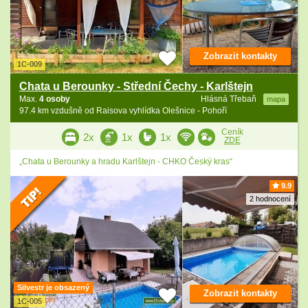
Zobrazit kontakty
1C-009
Chata u Berounky - Střední Čechy - Karlštejn
Max.
4 osoby
Hlásná Třebaň
mapa
97.4 km vzdušně od Raisova vyhlídka Olešnice - Pohoří
Ceník
2x
1x
1x
ZDE
„Chata u Berounky a hradu Karlštejn - CHKO Český kras“
9.9
2 hodnocení
Silvestr je obsazený
Zobrazit kontakty
1C-005