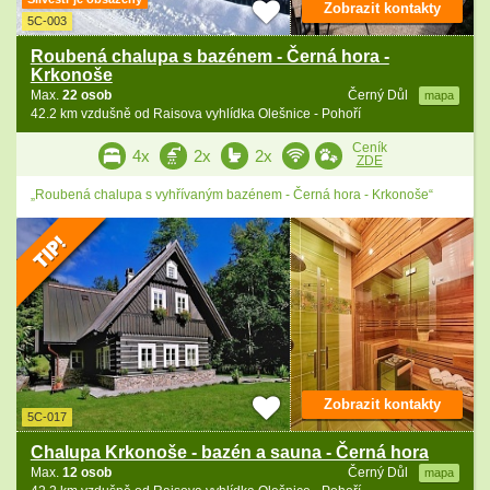
Zobrazit kontakty
5C-003
Roubená chalupa s bazénem - Černá hora -
Krkonoše
Max.
22 osob
Černý Důl
mapa
42.2 km vzdušně od Raisova vyhlídka Olešnice - Pohoří
Ceník
4x
2x
2x
ZDE
„Roubená chalupa s vyhřívaným bazénem - Černá hora - Krkonoše“
Zobrazit kontakty
5C-017
Chalupa Krkonoše - bazén a sauna - Černá hora
Max.
12 osob
Černý Důl
mapa