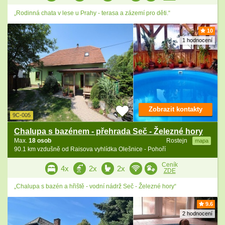
„Rodinná chata v lese u Prahy - terasa a zázemí pro děti.“
10
1 hodnocení
Zobrazit kontakty
9C-005
Chalupa s bazénem - přehrada Seč - Železné hory
Max.
18 osob
Rostejn
mapa
90.1 km vzdušně od Raisova vyhlídka Olešnice - Pohoří
Ceník
4x
2x
2x
ZDE
„Chalupa s bazén a hřiště - vodní nádrž Seč - Železné hory“
9.6
2 hodnocení