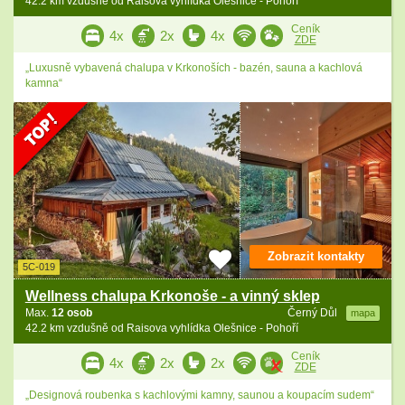
42.2 km vzdušně od Raisova vyhlídka Olešnice - Pohoří
Ceník
4x
2x
4x
ZDE
„Luxusně vybavená chalupa v Krkonoších - bazén, sauna a kachlová
kamna“
Zobrazit kontakty
5C-019
Wellness chalupa Krkonoše - a vinný sklep
Max.
12 osob
Černý Důl
mapa
42.2 km vzdušně od Raisova vyhlídka Olešnice - Pohoří
Ceník
4x
2x
2x
ZDE
„Designová roubenka s kachlovými kamny, saunou a koupacím sudem“