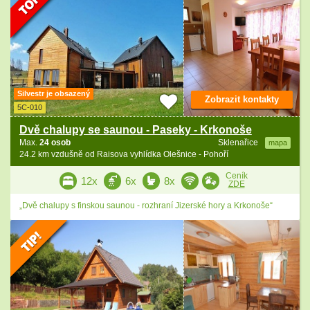
Silvestr je obsazený
Zobrazit kontakty
5C-010
Dvě chalupy se saunou - Paseky - Krkonoše
Max.
24 osob
Sklenařice
mapa
24.2 km vzdušně od Raisova vyhlídka Olešnice - Pohoří
Ceník
12x
6x
8x
ZDE
„Dvě chalupy s finskou saunou - rozhraní Jizerské hory a Krkonoše“