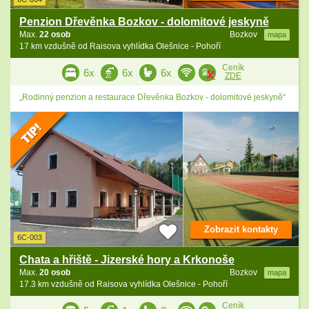
Penzion Dřevěnka Bozkov - dolomitové jeskyně
Max.
22 osob
Bozkov
mapa
17 km vzdušně od Raisova vyhlídka Olešnice - Pohoří
Ceník
6x
6x
6x
ZDE
„Rodinný penzion a restaurace Dřevěnka Bozkov - dolomitové jeskyně“
Zobrazit kontakty
6C-003
Chata a hřiště - Jizerské hory a Krkonoše
Max.
20 osob
Bozkov
mapa
17.3 km vzdušně od Raisova vyhlídka Olešnice - Pohoří
Ceník