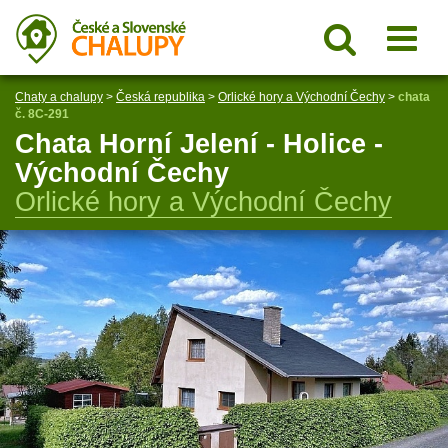
Chaty a chalupy
>
Česká republika
>
Orlické hory a Východní Čechy
>
chata
č. 8C-291
Chata Horní Jelení - Holice -
Východní Čechy
Orlické hory a Východní Čechy