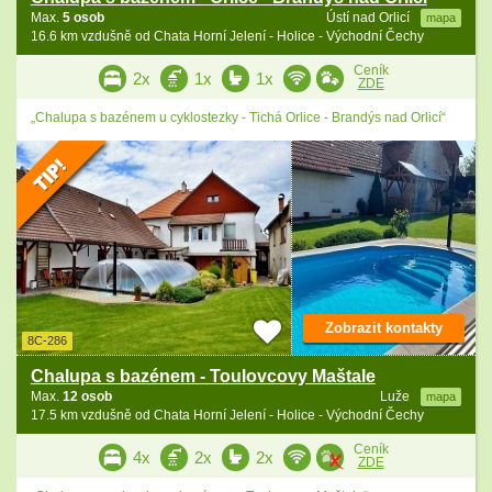
Max.
5 osob
Ústí nad Orlicí
mapa
16.6 km vzdušně od Chata Horní Jelení - Holice - Východní Čechy
Ceník
2x
1x
1x
ZDE
„Chalupa s bazénem u cyklostezky - Tichá Orlice - Brandýs nad Orlicí“
Zobrazit kontakty
8C-286
Chalupa s bazénem - Toulovcovy Maštale
Max.
12 osob
Luže
mapa
17.5 km vzdušně od Chata Horní Jelení - Holice - Východní Čechy
Ceník
4x
2x
2x
ZDE