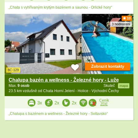
„Chata s vyhřívaným krytým bazénem a saunou - Orlické hory“
10
3 hodnocení
Zobrazit kontakty
8C-129
Chalupa bazén a wellness - Železné hory - Luže
Max.
9 osob
Skuteč
mapa
23.5 km vzdušně od Chata Horní Jelení - Holice - Východní Čechy
Ceník
3x
2x
2x
ZDE
„Chalupa s bazénem a wellness - Železné hory - Svitavsko“