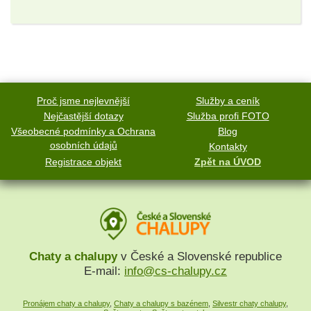
Proč jsme nejlevnější
Služby a ceník
Nejčastější dotazy
Služba profi FOTO
Všeobecné podmínky a Ochrana
Blog
osobních údajů
Kontakty
Registrace objekt
Zpět na ÚVOD
Chaty a chalupy
v České a Slovenské republice
E-mail:
info@cs-chalupy.cz
Pronájem chaty a chalupy
,
Chaty a chalupy s bazénem
,
Silvestr chaty chalupy
,