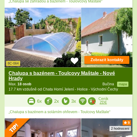
„Chalupa se zahradou a bazénem - Toulovcovy Maštale“
Zobrazit kontakty
8C-064
Chalupa s bazénem - Toulcovy Maštale - Nové
Hrady
Max.
18 osob
Bučina
mapa
17.7 km vzdušně od Chata Horní Jelení - Holice - Východní Čechy
Ceník
6x
2x
3x
ZDE
„Chalupa s bazénem a solárním ohřevem - Toulcovy Maštale“
9
2 hodnocení