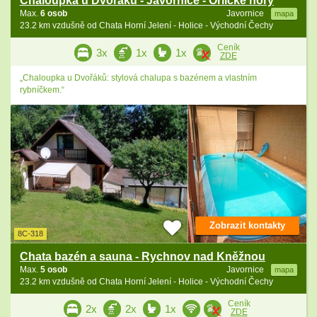
Chaloupka u Dvořáků - Javornice - Orlické hory
Max.
6 osob
Javornice
mapa
23.2 km vzdušně od Chata Horní Jelení - Holice - Východní Čechy
Ceník
3x
1x
1x
ZDE
„Chaloupka u Dvořáků: stylová chalupa s bazénem a vlastním
rybníčkem.“
Zobrazit kontakty
8C-318
Chata bazén a sauna - Rychnov nad Kněžnou
Max.
5 osob
Javornice
mapa
23.2 km vzdušně od Chata Horní Jelení - Holice - Východní Čechy
Ceník
2x
2x
1x
ZDE