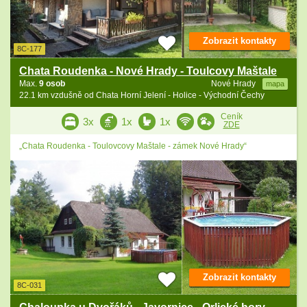
Zobrazit kontakty
8C-177
Chata Roudenka - Nové Hrady - Toulcovy Maštale
Max.
9 osob
Nové Hrady
mapa
22.1 km vzdušně od Chata Horní Jelení - Holice - Východní Čechy
Ceník
3x
1x
1x
ZDE
„Chata Roudenka - Toulovcovy Maštale - zámek Nové Hrady“
Zobrazit kontakty
8C-031