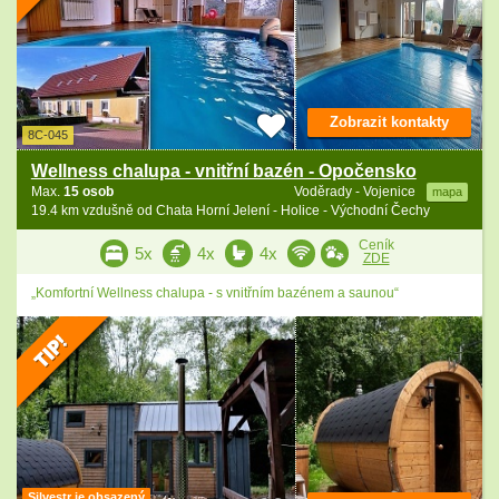
Zobrazit kontakty
8C-045
Wellness chalupa - vnitřní bazén - Opočensko
Max.
15 osob
Voděrady - Vojenice
mapa
19.4 km vzdušně od Chata Horní Jelení - Holice - Východní Čechy
Ceník
5x
4x
4x
ZDE
„Komfortní Wellness chalupa - s vnitřním bazénem a saunou“
Silvestr je obsazený