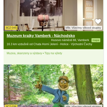
8CZ-045
Věk: Všechny věkové skupiny
Muzeum krajky Vamberk - Náchodsko
Husovo náměstí 88, Vamberk
mapa
16.3 km vzdušně od Chata Horní Jelení - Holice - Východní Čechy
Muzea, skanzeny a výstavy • Tipy na výlety
8CZ-036
Věk: Všechny věkové skupiny