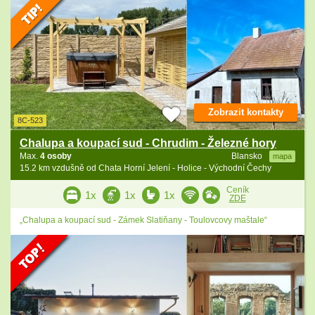
Zobrazit kontakty
8C-523
Chalupa a koupací sud - Chrudim - Železné hory
Max.
4 osoby
Blansko
mapa
15.2 km vzdušně od Chata Horní Jelení - Holice - Východní Čechy
Ceník
1x
1x
1x
ZDE
„Chalupa a koupací sud - Zámek Slatiňany - Toulovcovy maštale“