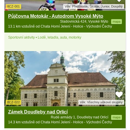
8CZ-001
Věk: Předškolák, Školák, Junior, Dospělý
Půjčovna Motokár - Autodrom Vysoké Mýto
Sladovnická 424, Vysoké Mýto
mapa
13.1 km vzdušně od Chata Horní Jelení - Holice - Východní Čechy
Sportovní aktivity • Lodě, letadla, auta, motorky
8CZ-022
Věk: Všechny věkové skupiny
Zámek Doudleby nad Orlicí
Rudé armády 1, Doudleby nad Orlicí
mapa
14.3 km vzdušně od Chata Horní Jelení - Holice - Východní Čechy