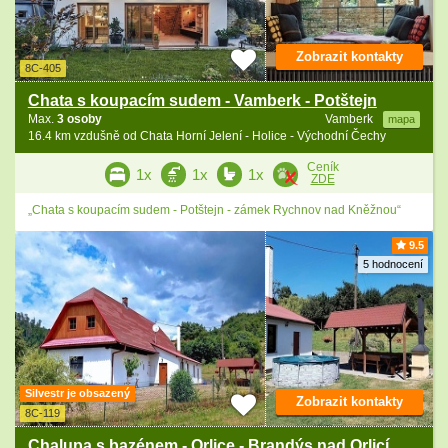
Zobrazit kontakty
8C-405
Chata s koupacím sudem - Vamberk - Potštejn
Max.
3 osoby
Vamberk
mapa
16.4 km vzdušně od Chata Horní Jelení - Holice - Východní Čechy
Ceník
1x
1x
1x
ZDE
„Chata s koupacím sudem - Potštejn - zámek Rychnov nad Kněžnou“
9.5
5 hodnocení
Silvestr je obsazený
Zobrazit kontakty
8C-119
Chalupa s bazénem - Orlice - Brandýs nad Orlicí