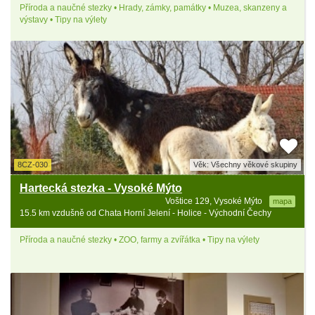
Příroda a naučné stezky • Hrady, zámky, památky • Muzea, skanzeny a
výstavy • Tipy na výlety
8CZ-030
Věk: Všechny věkové skupiny
Hartecká stezka - Vysoké Mýto
Voštice 129, Vysoké Mýto
mapa
15.5 km vzdušně od Chata Horní Jelení - Holice - Východní Čechy
Příroda a naučné stezky • ZOO, farmy a zvířátka • Tipy na výlety