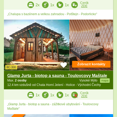
Ceník
2x
1x
1x
ZDE
„Chalupa s bazénem a velkou zahradou - Potštejn - Podorlicko“
Zobrazit kontakty
8C-300
Glamp Jurta - biotop a sauna - Toulovcovy Maštale
Max.
2 osoby
Vysoké Mýto
mapa
12.4 km vzdušně od Chata Horní Jelení - Holice - Východní Čechy
Ceník
1x
1x
1x
ZDE
„Glamp Jurta - biotop a sauna - zážitkové ubytování - Toulovcovy
Maštale“