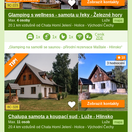
Zobrazit kontakty
9C-223
Glamping s wellness - samota u řeky - Železné hory
Max.
4 osoby
Luže
mapa
20.1 km vzdušně od Chata Horní Jelení - Holice - Východní Čechy
Ceník
1x
1x
1x
ZDE
„Glamping na samotě se saunou - přírodní rezervace Maštale - Hlinsko“
10
3 hodnocení
Zobrazit kontakty
8C-328
Chalupa samota a koupací sud - Luže - Hlinsko
Max.
11 osob
Luže
mapa
20.4 km vzdušně od Chata Horní Jelení - Holice - Východní Čechy