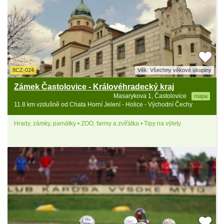
8CZ-024
Věk: Všechny věkové skupiny
Zámek Častolovice - Královéhradecký kraj
Masarykova 1, Častolovice
mapa
11.8 km vzdušně od Chata Horní Jelení - Holice - Východní Čechy
Hrady, zámky, památky • ZOO, farmy a zvířátka • Tipy na výlety