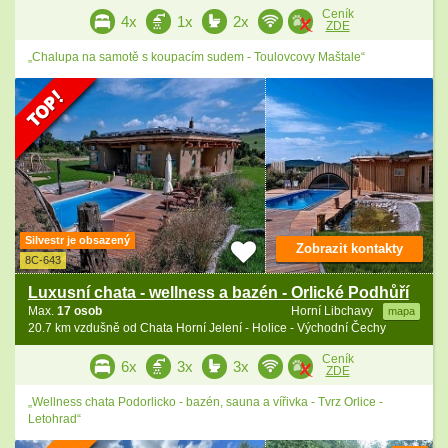
Ceník
4x
1x
2x
ZDE
„Chalupa na samotě s koupacím sudem - Toulovcovy Maštale“
Silvestr je obsazený
Zobrazit kontakty
8C-643
Luxusní chata - wellness a bazén - Orlické Podhůří
Max.
17 osob
Horní Libchavy
mapa
20.7 km vzdušně od Chata Horní Jelení - Holice - Východní Čechy
Ceník
6x
3x
3x
ZDE
„Wellness chata Podorlicko - bazén, sauna a vířivka - Tvrz Orlice -
Letohrad“