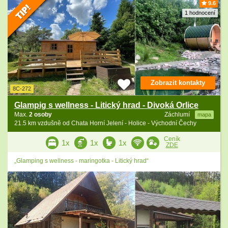
9.6
1 hodnocení
Zobrazit kontakty
8C-272
Glampig s wellness - Litický hrad - Divoká Orlice
Max.
2 osoby
Záchlumí
mapa
21.5 km vzdušně od Chata Horní Jelení - Holice - Východní Čechy
Ceník
1x
1x
1x
ZDE
„Glamping s wellness - maringotka - Litický hrad“