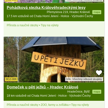
Pohádková stezka Královéhradeckými lesy
Přemyslova 219, Hradec Králové
mapa
17.5 km vzdušně od Chata Horní Jelení - Holice - Východní Čechy
Příroda a naučné stezky • Tipy na výlety
8CZ-008
Věk: Všechny věkové skupiny
Domeček u pěti ježků – Hradec Králové
Hradečnice, Býšť
mapa
18 km vzdušně od Chata Horní Jelení - Holice - Východní Čechy
Příroda a naučné stezky • ZOO, farmy a zvířátka • Tipy na výlety