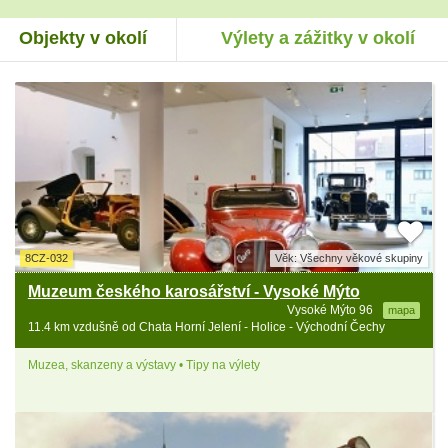
Objekty v okolí
Výlety a zážitky v okolí
8CZ-032
Věk: Všechny věkové skupiny
Muzeum českého karosářství - Vysoké Mýto
Vysoké Mýto 96
mapa
11.4 km vzdušně od Chata Horní Jelení - Holice - Východní Čechy
Muzea, skanzeny a výstavy • Tipy na výlety