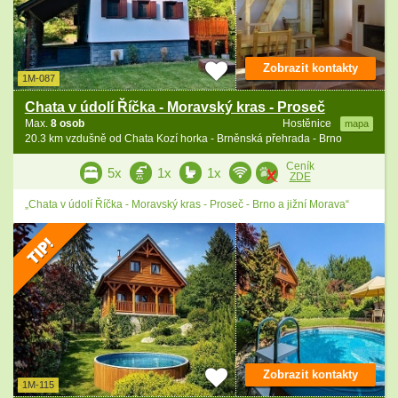
Zobrazit kontakty
1M-087
Chata v údolí Říčka - Moravský kras - Proseč
Max.
8 osob
Hostěnice
mapa
20.3 km vzdušně od Chata Kozí horka - Brněnská přehrada - Brno
Ceník
5x
1x
1x
ZDE
„Chata v údolí Říčka - Moravský kras - Proseč - Brno a jižní Morava“
Zobrazit kontakty
1M-115