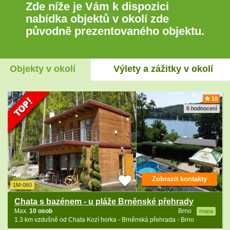
Zde níže je Vám k dispozici
nabídka objektů v okolí zde
původně prezentovaného objektu.
Objekty v okolí
Výlety a zážitky v okolí
10
6 hodnocení
Zobrazit kontakty
1M-060
Chata s bazénem - u pláže Brněnské přehrady
Max.
10 osob
Brno
mapa
1.3 km vzdušně od Chata Kozí horka - Brněnská přehrada - Brno