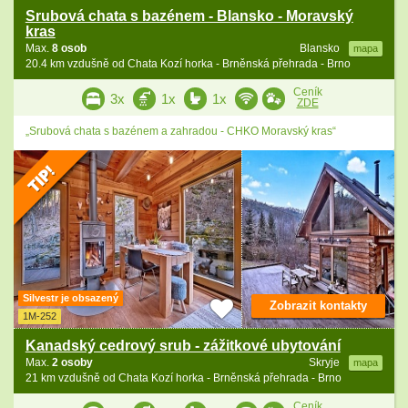
Srubová chata s bazénem - Blansko - Moravský
kras
Max.
8 osob
Blansko
mapa
20.4 km vzdušně od Chata Kozí horka - Brněnská přehrada - Brno
Ceník
3x
1x
1x
ZDE
„Srubová chata s bazénem a zahradou - CHKO Moravský kras“
Silvestr je obsazený
Zobrazit kontakty
1M-252
Kanadský cedrový srub - zážitkové ubytování
Max.
2 osoby
Skryje
mapa
21 km vzdušně od Chata Kozí horka - Brněnská přehrada - Brno
Ceník