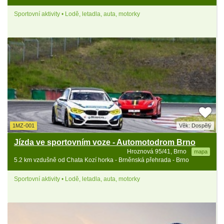
Sportovní aktivity • Lodě, letadla, auta, motorky
1MZ-001
Věk: Dospělý
Jízda ve sportovním voze - Automotodrom Brno
Hroznová 95/41, Brno
mapa
5.2 km vzdušně od Chata Kozí horka - Brněnská přehrada - Brno
Sportovní aktivity • Lodě, letadla, auta, motorky