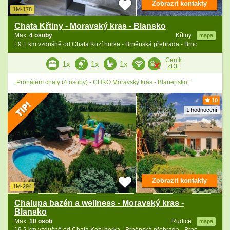
Zobrazit kontakty
1M-178
Chata Křtiny - Moravský kras - Blansko
Max.
4 osoby
Křtiny
mapa
19.1 km vzdušně od Chata Kozí horka - Brněnská přehrada - Brno
Ceník
1x
1x
1x
ZDE
„Pronájem chaty (4 osoby) - CHKO Moravský kras - Blanensko.“
10
1 hodnocení
Zobrazit kontakty
1M-294
Chalupa bazén a wellness - Moravský kras -
Blansko
Max.
10 osob
Rudice
mapa