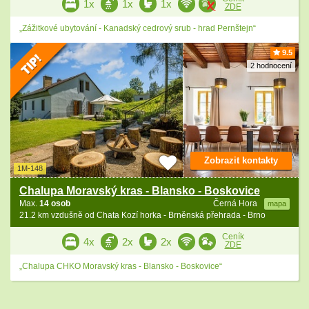
1x
1x
1x
ZDE
„Zážitkové ubytování - Kanadský cedrový srub - hrad Pernštejn“
9.5
2 hodnocení
Zobrazit kontakty
1M-148
Chalupa Moravský kras - Blansko - Boskovice
Max.
14 osob
Černá Hora
mapa
21.2 km vzdušně od Chata Kozí horka - Brněnská přehrada - Brno
Ceník
4x
2x
2x
ZDE
„Chalupa CHKO Moravský kras - Blansko - Boskovice“