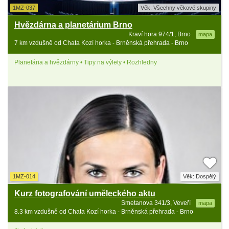
1MZ-037
Věk: Všechny věkové skupiny
Hvězdárna a planetárium Brno
Kraví hora 974/1, Brno
mapa
7 km vzdušně od Chata Kozí horka - Brněnská přehrada - Brno
Planetária a hvězdárny • Tipy na výlety • Rozhledny
1MZ-014
Věk: Dospělý
Kurz fotografování uměleckého aktu
Smetanova 341/3, Veveří
mapa
8.3 km vzdušně od Chata Kozí horka - Brněnská přehrada - Brno