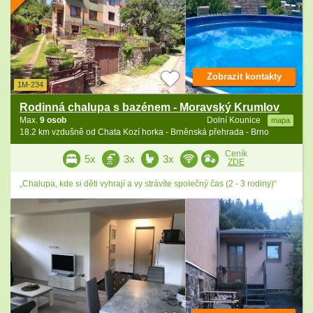
Zobrazit kontakty
1M-234
Rodinná chalupa s bazénem - Moravský Krumlov
Max.
9 osob
Dolní Kounice
mapa
18.2 km vzdušně od Chata Kozí horka - Brněnská přehrada - Brno
Ceník
5x
3x
3x
ZDE
„Chalupa, kde si děti vyhrají a vy strávíte společný čas (2 - 3 rodiny)“