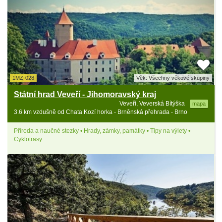
1MZ-028
Věk: Všechny věkové skupiny
Státní hrad Veveří - Jihomoravský kraj
Veveří, Veverská Bítýška
mapa
3.6 km vzdušně od Chata Kozí horka - Brněnská přehrada - Brno
Příroda a naučné stezky • Hrady, zámky, památky • Tipy na výlety •
Cyklotrasy