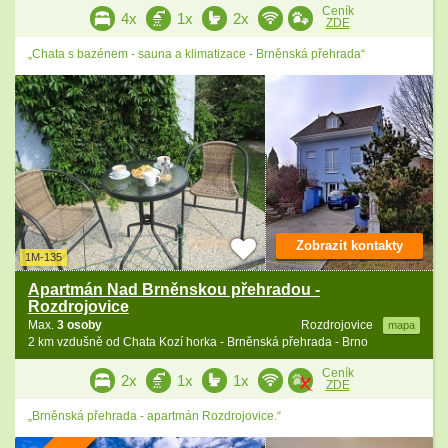
Ceník
4x
1x
2x
ZDE
„Chata s bazénem - sauna a klimatizace - Brněnská přehrada“
Zobrazit kontakty
1M-135
Apartmán Nad Brněnskou přehradou -
Rozdrojovice
Max.
3 osoby
Rozdrojovice
mapa
2 km vzdušně od Chata Kozí horka - Brněnská přehrada - Brno
Ceník
2x
1x
1x
ZDE
„Brněnská přehrada - apartmán Rozdrojovice.“