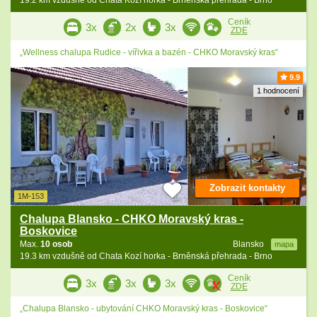
19.2 km vzdušně od Chata Kozí horka - Brněnská přehrada - Brno
Ceník
3x
2x
3x
ZDE
„Wellness chalupa Rudice - vířivka a bazén - CHKO Moravský kras“
9.9
1 hodnocení
Zobrazit kontakty
1M-153
Chalupa Blansko - CHKO Moravský kras -
Boskovice
Max.
10 osob
Blansko
mapa
19.3 km vzdušně od Chata Kozí horka - Brněnská přehrada - Brno
Ceník
3x
3x
3x
ZDE
„Chalupa Blansko - ubytování CHKO Moravský kras - Boskovice“