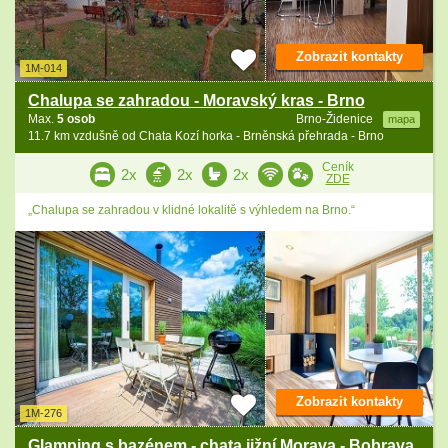
Zobrazit kontakty
1M-014
Chalupa se zahradou - Moravský kras - Brno
Max.
5 osob
Brno-Židenice
mapa
11.7 km vzdušně od Chata Kozí horka - Brněnská přehrada - Brno
Ceník
2x
2x
2x
ZDE
„Chalupa se zahradou v klidné lokalitě s výhledem na Brno.“
Zobrazit kontakty
1M-276
Glamping s bazénem - chata jižní Morava - Bobrava