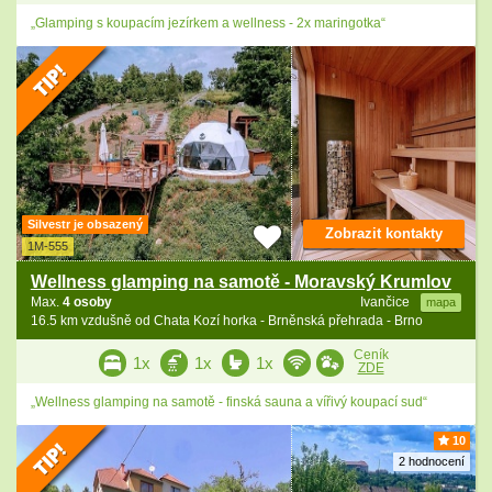
„Glamping s koupacím jezírkem a wellness - 2x maringotka“
Silvestr je obsazený
Zobrazit kontakty
1M-555
Wellness glamping na samotě - Moravský Krumlov
Max.
4 osoby
Ivančice
mapa
16.5 km vzdušně od Chata Kozí horka - Brněnská přehrada - Brno
Ceník
1x
1x
1x
ZDE
„Wellness glamping na samotě - finská sauna a vířivý koupací sud“
10
2 hodnocení