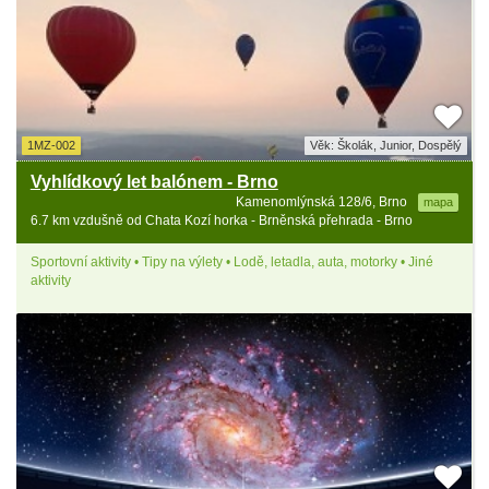
1MZ-002
Věk: Školák, Junior, Dospělý
Vyhlídkový let balónem - Brno
Kamenomlýnská 128/6, Brno
mapa
6.7 km vzdušně od Chata Kozí horka - Brněnská přehrada - Brno
Sportovní aktivity • Tipy na výlety • Lodě, letadla, auta, motorky • Jiné
aktivity