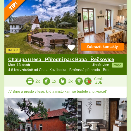
Zobrazit kontakty
1M-353
Chalupa u lesa - Přírodní park Baba - Řečkovice
Max.
13 osob
Jinačovice
mapa
4.8 km vzdušně od Chata Kozí horka - Brněnská přehrada - Brno
Ceník
2x
1x
3x
ZDE
„V Brně a přesto v lese, klid a místo kam se budete chtít vracet“