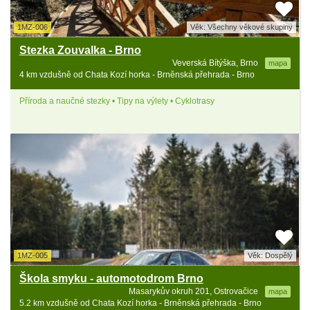
1MZ-006
Věk: Všechny věkové skupiny
Stezka Zouvalka - Brno
Veverská Bítýška, Brno
mapa
4 km vzdušně od Chata Kozí horka - Brněnská přehrada - Brno
Příroda a naučné stezky • Tipy na výlety • Cyklotrasy
1MZ-005
Věk: Dospělý
Škola smyku - automotodrom Brno
Masarykův okruh 201, Ostrovačice
mapa
5.2 km vzdušně od Chata Kozí horka - Brněnská přehrada - Brno