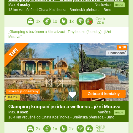
Max.
4 osoby
Neslovice
mapa
13 km vzdušně od Chata Kozí horka - Brněnská přehrada - Brno
Ceník
1x
1x
1x
ZDE
„Glamping s bazénem a klimatizací - Tiny house (4 osoby) - jižní
Morava“
10
1 hodnocení
Silvestr je obsazený
Zobrazit kontakty
1M-239
Glamping koupací jezírko a wellness - jižní Morava
Max.
8 osob
Ivančice
mapa
16.4 km vzdušně od Chata Kozí horka - Brněnská přehrada - Brno
Ceník
2x
1x
2x
ZDE