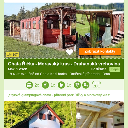
Zobrazit kontakty
1M-107
Chata Říčky - Moravský kras - Drahanská vrchovina
Max.
5 osob
Hostěnice
mapa
19.4 km vzdušně od Chata Kozí horka - Brněnská přehrada - Brno
Ceník
2x
1x
1x
ZDE
„Stylová glampingová chata - přírodní park Říčky a Moravský kras“