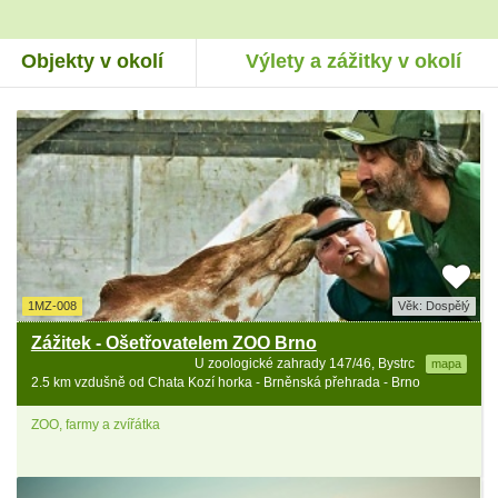
Objekty v okolí
Výlety a zážitky v okolí
1MZ-008
Věk: Dospělý
Zážitek - Ošetřovatelem ZOO Brno
U zoologické zahrady 147/46, Bystrc
mapa
2.5 km vzdušně od Chata Kozí horka - Brněnská přehrada - Brno
ZOO, farmy a zvířátka