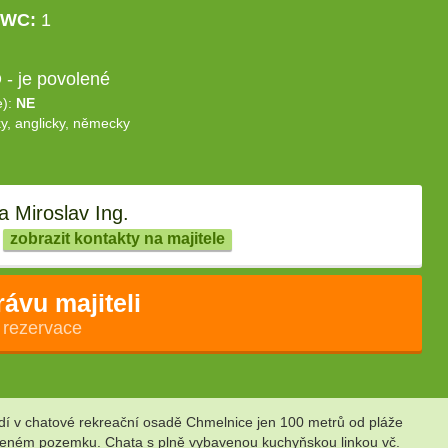
WC:
1
- je povolené
e):
NE
y, anglicky, německy
 Miroslav Ing.
zobrazit kontakty na majitele
rávu majiteli
 rezervace
dí v chatové rekreační osadě Chmelnice jen 100 metrů od pláže
vřeném pozemku. Chata s plně vybavenou kuchyňskou linkou vč.