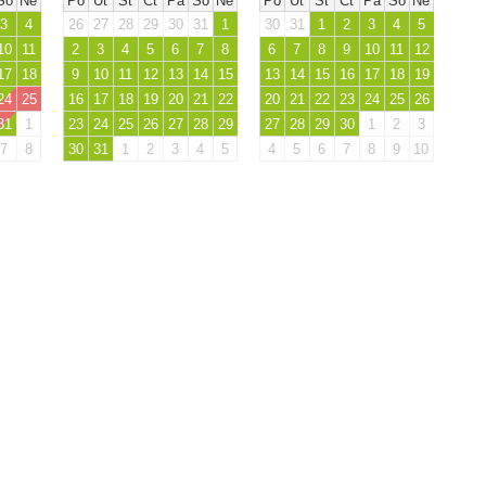
So
Ne
Po
Út
St
Čt
Pá
So
Ne
Po
Út
St
Čt
Pá
So
Ne
3
4
26
27
28
29
30
31
1
30
31
1
2
3
4
5
10
11
2
3
4
5
6
7
8
6
7
8
9
10
11
12
17
18
9
10
11
12
13
14
15
13
14
15
16
17
18
19
24
25
16
17
18
19
20
21
22
20
21
22
23
24
25
26
31
1
23
24
25
26
27
28
29
27
28
29
30
1
2
3
7
8
30
31
1
2
3
4
5
4
5
6
7
8
9
10