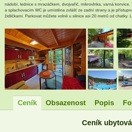
nádobí, lednice s mrazáčkem, dvojvařič, mikrovlnka, varná konvice, T
a splachovacím WC je umístěna zvlášť ze zadní strany a je přístupná
židličkami. Parkovat můžete volně u silnice asi 20 metrů od chatky.
.
.
Ceník
Obsazenost
Popis
Fo
Ceník ubytov