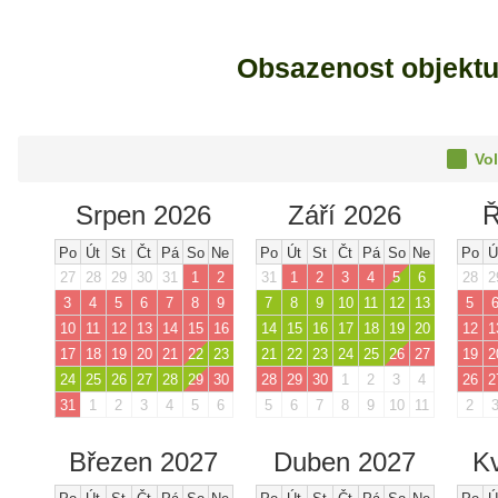
Obsazenost objekt
Vol
Srpen 2026
Září 2026
Ř
Po
Út
St
Čt
Pá
So
Ne
Po
Út
St
Čt
Pá
So
Ne
Po
Ú
27
28
29
30
31
1
2
31
1
2
3
4
5
6
28
2
3
4
5
6
7
8
9
7
8
9
10
11
12
13
5
10
11
12
13
14
15
16
14
15
16
17
18
19
20
12
1
17
18
19
20
21
22
23
21
22
23
24
25
26
27
19
2
24
25
26
27
28
29
30
28
29
30
1
2
3
4
26
2
31
1
2
3
4
5
6
5
6
7
8
9
10
11
2
Březen 2027
Duben 2027
K