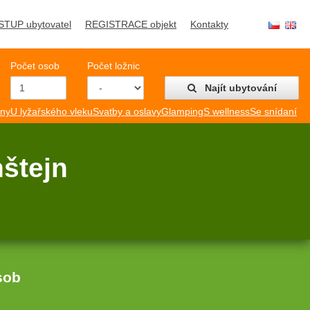
STUP ubytovatel
REGISTRACE objekt
Kontakty
Počet osob
Počet ložnic
Najít ubytování
mny
U lyžařského vleku
Svatby a oslavy
Glamping
S wellness
Se snídaní
nštejn
sob