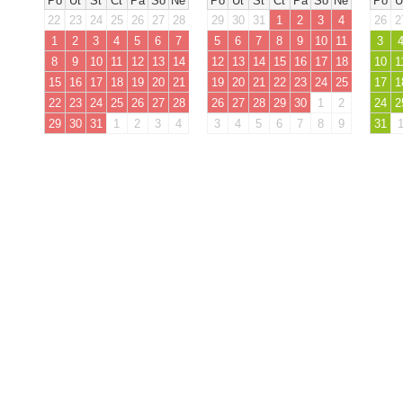
Po
Út
St
Čt
Pá
So
Ne
Po
Út
St
Čt
Pá
So
Ne
Po
Ú
22
23
24
25
26
27
28
29
30
31
1
2
3
4
26
2
1
2
3
4
5
6
7
5
6
7
8
9
10
11
3
8
9
10
11
12
13
14
12
13
14
15
16
17
18
10
1
15
16
17
18
19
20
21
19
20
21
22
23
24
25
17
1
22
23
24
25
26
27
28
26
27
28
29
30
1
2
24
2
29
30
31
1
2
3
4
3
4
5
6
7
8
9
31