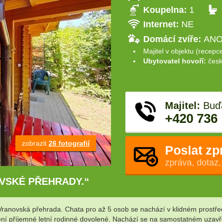
Koupelna:
1
Internet:
NE
Domácí zvíře:
ANO 
Majitel v objektu (recepc
Ubytovatel hovoří:
česk
Majitel:
Buďa
+420 736
zobrazit
26 fotografií
Poslat zp
zpráva, dotaz,
NOVSKÉ PŘEHRADY.“
Vranovská přehrada. Chata pro až 5 osob se nachází v klidném prostře
ení příjemné letní rodinné dovolené. Nachází se na samostatném uza