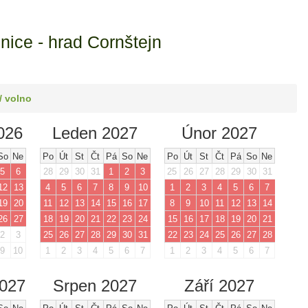
ice - hrad Cornštejn
/ volno
026
Leden 2027
Únor 2027
So
Ne
Po
Út
St
Čt
Pá
So
Ne
Po
Út
St
Čt
Pá
So
Ne
5
6
28
29
30
31
1
2
3
25
26
27
28
29
30
31
12
13
4
5
6
7
8
9
10
1
2
3
4
5
6
7
19
20
11
12
13
14
15
16
17
8
9
10
11
12
13
14
26
27
18
19
20
21
22
23
24
15
16
17
18
19
20
21
2
3
25
26
27
28
29
30
31
22
23
24
25
26
27
28
9
10
1
2
3
4
5
6
7
1
2
3
4
5
6
7
2027
Srpen 2027
Září 2027