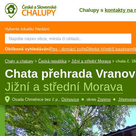
Chalupy s
kontakty na 
CZ
EN
Vyberte lokalitu hledání
Oblíbené vyhledávání
Pes - domácí zvíře
Dětské hřistě
S bazénem
N
Chaty a chalupy
>
Česká republika
>
Jižní a střední Morava
>
chata č. 1
Chata přehrada Vranov 
Jižní a střední Morava
Osada Chmelnice bez č.p.,
Oslnovice
okres
Znojmo
Jihomorav