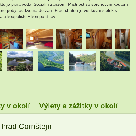
ektu je pitná voda. Sociální zařízení: Místnost se sprchovým koutem
ro pobyt od května do září. Před chatou je venkovní stolek s
da a koupaliště v kempu Bítov.
.
.
.
.
.
.
.
.
y v okolí
Výlety a zážitky v okolí
 hrad Cornštejn