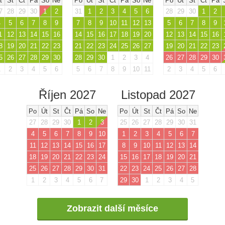
t
St
Čt
Pá
So
Ne
Po
Út
St
Čt
Pá
So
Ne
Po
Út
St
Čt
Pá
7
28
29
30
1
2
31
1
2
3
4
5
6
28
29
30
1
2
4
5
6
7
8
9
7
8
9
10
11
12
13
5
6
7
8
9
1
12
13
14
15
16
14
15
16
17
18
19
20
12
13
14
15
16
8
19
20
21
22
23
21
22
23
24
25
26
27
19
20
21
22
23
5
26
27
28
29
30
28
29
30
1
2
3
4
26
27
28
29
30
1
2
3
4
5
6
5
6
7
8
9
10
11
2
3
4
5
6
Říjen 2027
Listopad 2027
Po
Út
St
Čt
Pá
So
Ne
Po
Út
St
Čt
Pá
So
Ne
27
28
29
30
1
2
3
25
26
27
28
29
30
31
4
5
6
7
8
9
10
1
2
3
4
5
6
7
11
12
13
14
15
16
17
8
9
10
11
12
13
14
18
19
20
21
22
23
24
15
16
17
18
19
20
21
25
26
27
28
29
30
31
22
23
24
25
26
27
28
1
2
3
4
5
6
7
29
30
1
2
3
4
5
Zobrazit další měsíce