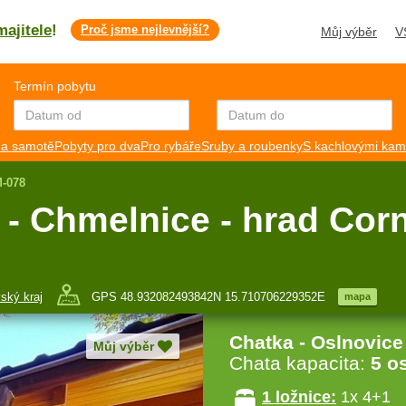
majitele
!
Proč jsme nejlevnější?
Můj výběr
V
Termín pobytu
a samotě
Pobyty pro dva
Pro rybáře
Sruby a roubenky
S kachlovými ka
M-078
- Chmelnice - hrad Cor
ský kraj
GPS 48.932082493842N 15.710706229352E
mapa
Chatka - Oslnovice
Můj výběr
Chata kapacita:
5 o
1 ložnice:
1x 4+1