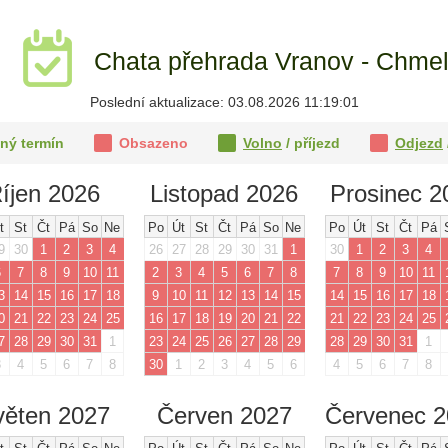
u
Chata přehrada Vranov - Chmeln
Poslední aktualizace: 03.08.2026 11:19:01
ný termín
Obsazeno
Volno
/ příjezd
Odjezd
íjen 2026
Listopad 2026
Prosinec 2
t
St
Čt
Pá
So
Ne
Po
Út
St
Čt
Pá
So
Ne
Po
Út
St
Čt
Pá
9
30
1
2
3
4
26
27
28
29
30
31
1
30
1
2
3
4
6
7
8
9
10
11
2
3
4
5
6
7
8
7
8
9
10
11
3
14
15
16
17
18
9
10
11
12
13
14
15
14
15
16
17
18
0
21
22
23
24
25
16
17
18
19
20
21
22
21
22
23
24
25
7
28
29
30
31
1
23
24
25
26
27
28
29
28
29
30
31
1
3
4
5
6
7
8
30
1
2
3
4
5
6
4
5
6
7
8
věten 2027
Červen 2027
Červenec 