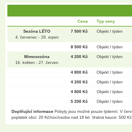
Cena
Typ ceny
Sezóna LÉTO
7 500 Kč
Objekt / týden
4. červenec - 29. srpen
8 500 Kč
Objekt / týden
Mimosezóna
4 200 Kč
Objekt / týden
16. květen - 27. červen
4 800 Kč
Objekt / týden
4 200 Kč
Objekt / týden
4 800 Kč
Objekt / týden
5 200 Kč
Objekt / týden
Doplňující informace
Pobyty jsou možné pouze týdenní. V červen
poplatek obci: 20 Kč/noc/osoba nad 18 let. Vratná kauce: 500 Kč