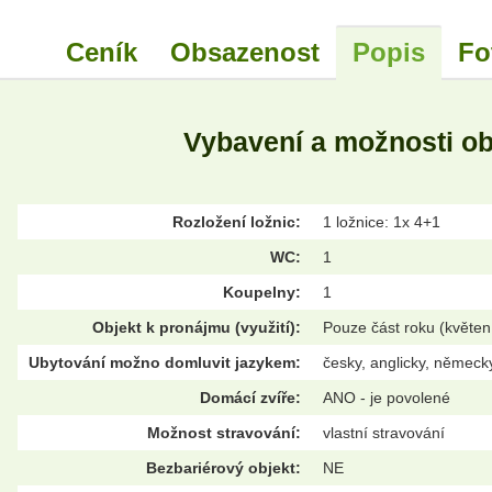
Ceník
Obsazenost
Popis
Fo
Vybavení a možnosti o
Rozložení ložnic:
1 ložnice: 1x 4+1
WC:
1
Koupelny:
1
Objekt k pronájmu (využití):
Pouze část roku (květen
Ubytování možno domluvit jazykem:
česky, anglicky, německ
Domácí zvíře:
ANO - je povolené
Možnost stravování:
vlastní stravování
Bezbariérový objekt:
NE