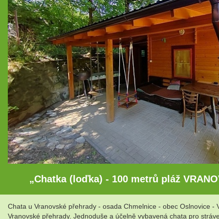
„Chatka (loďka) - 100 metrů pláž VRA
Chata u Vranovské přehrady - osada Chmelnice - obec Oslnovice - 
Vranovské přehrady. Jednoduše a účelně vybavená chata pro stráv