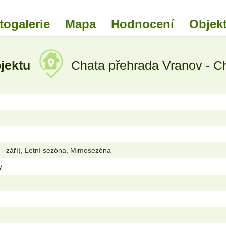
togalerie
Mapa
Hodnocení
Objekt
bjektu
Chata přehrada Vranov - Ch
 - září), Letní sezóna, Mimosezóna
y