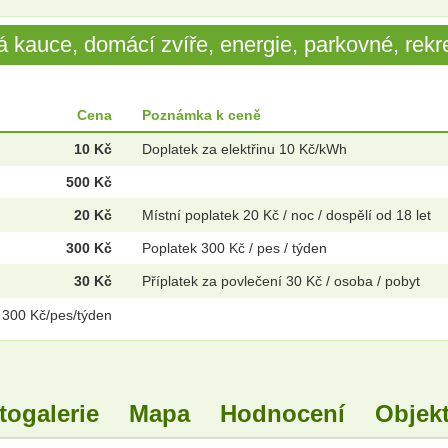
 kauce, domácí zvíře, energie, parkovné, rekre
Cena
Poznámka k ceně
10 Kč
Doplatek za elektřinu 10 Kč/kWh
500 Kč
20 Kč
Místní poplatek 20 Kč / noc / dospělí od 18 let
300 Kč
Poplatek 300 Kč / pes / týden
30 Kč
Příplatek za povlečení 30 Kč / osoba / pobyt
 300 Kč/pes/týden
togalerie
Mapa
Hodnocení
Objekt