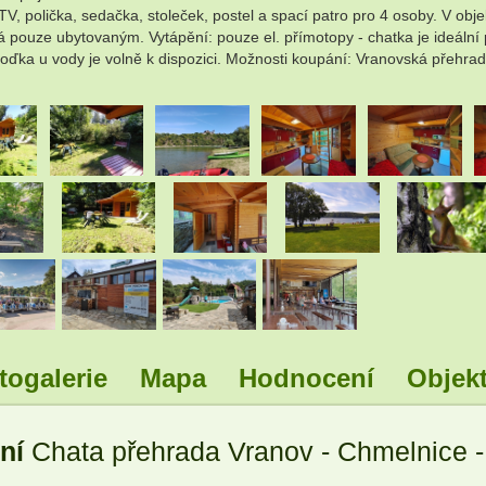
V, polička, sedačka, stoleček, postel a spací patro pro 4 osoby. V obj
 pouze ubytovaným. Vytápění: pouze el. přímotopy - chatka je ideální p
 Loďka u vody je volně k dispozici. Možnosti koupání: Vranovská přehra
.
.
.
.
.
.
.
.
.
togalerie
Mapa
Hodnocení
Objekt
ání
Chata přehrada Vranov - Chmelnice -