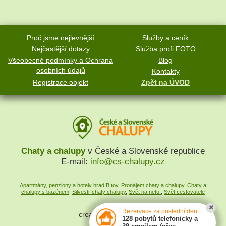
Proč jsme nejlevnější
Služby a ceník
Nejčastější dotazy
Služba profi FOTO
Všeobecné podmínky a Ochrana
Blog
osobních údajů
Kontakty
Registrace objekt
Zpět na ÚVOD
Chaty a chalupy
v České a Slovenské republice
E-mail:
info@cs-chalupy.cz
Apartmány, penziony a hotely hrad Bítov
,
Pronájem chaty a chalupy
,
Chaty a
chalupy s bazénem
,
Silvestr chaty chalupy
,
Svět na netu
,
Svět cestovatele
Rezervace za poslední den:
created by
SYMPACT
128 pobytů telefonicky a