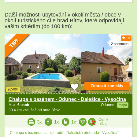
Další možnosti ubytování v okolí města / obce v
okolí turistického cíle hrad Bítov, které odpovídají
vašim kritériím (do 100 km):
10
2 hodnocení
Zobrazit kontakty
9C-004
Chalupa s bazénem - Odunec - Dalešice - Vysočina
Max.
6 osob
Odunec
mapa
30.4 km vzdušně od hrad Bítov
Ceník
3x
1x
1x
ZDE
„Chalupa s bazénem na zahradě - Dalešická přehrada - Vysočina“