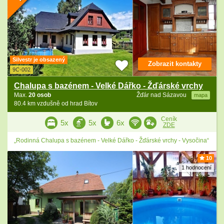
Silvestr je obsazený
Zobrazit kontakty
9C-002
Chalupa s bazénem - Velké Dářko - Žďárské vrchy
Max.
20 osob
Žďár nad Sázavou
mapa
80.4 km vzdušně od hrad Bítov
Ceník
5x
5x
6x
ZDE
„Rodinná Chalupa s bazénem - Velké Dářko - Žďárské vrchy - Vysočina“
10
1 hodnocení