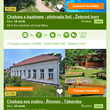
Zobrazit kontakty
9C-005
Chalupa s bazénem - přehrada Seč - Železné hory
Max.
18 osob
Rostejn
mapa
96.9 km vzdušně od hrad Bítov
Ceník
4x
2x
2x
ZDE
„Chalupa s bazén a hřiště - vodní nádrž Seč - Železné hory“
Silvestr je obsazený
Zobrazit kontakty
2C-002
Chalupa pro rodiny - Řevnov - Táborsko
Max.
16 osob
Řevnov
mapa