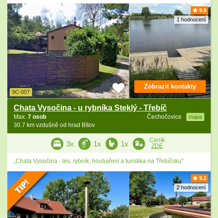
9.9
1 hodnocení
Zobrazit kontakty
9C-007
Chata Vysočina - u rybníka Steklý - Třebíč
Max.
7 osob
Čechočovice
mapa
30.7 km vzdušně od hrad Bítov
Ceník
3x
1x
1x
ZDE
„Chata Vysočina - les, rybník, houbaření a turistika na Třebíčsku“
9.2
2 hodnocení