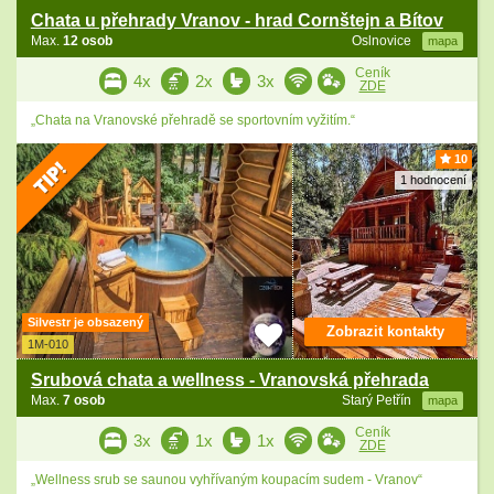
Chata u přehrady Vranov - hrad Cornštejn a Bítov
Max.
12 osob
Oslnovice
mapa
Ceník
4x
2x
3x
ZDE
„Chata na Vranovské přehradě se sportovním vyžitím.“
10
1 hodnocení
Silvestr je obsazený
Zobrazit kontakty
1M-010
Srubová chata a wellness - Vranovská přehrada
Max.
7 osob
Starý Petřín
mapa
Ceník
3x
1x
1x
ZDE
„Wellness srub se saunou vyhřívaným koupacím sudem - Vranov“