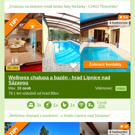
„Chalupa na klidném místě blízko řeky Nežárky - CHKO Třeboňsko“
9.6
4 hodnocení
Zobrazit kontakty
9C-001
Wellness chalupa a bazén - hrad Lipnice nad
Sázavou
Max.
10 osob
Vilémovec
mapa
78.1 km vzdušně od hrad Bítov
Ceník
3x
1x
1x
ZDE
„Wellness chalupa s bazénem - u hradu Lipnice nad Sázavou“
10
4 hodnocení