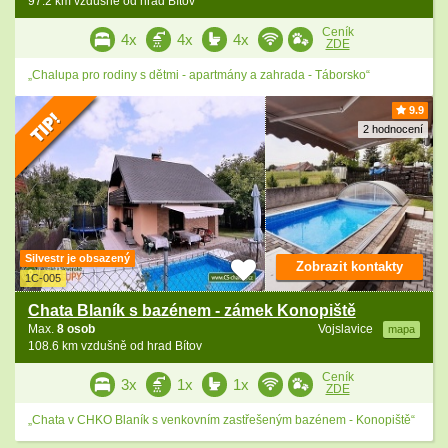
97.2 km vzdušně od hrad Bítov
Ceník
4x
4x
4x
ZDE
„Chalupa pro rodiny s dětmi - apartmány a zahrada - Táborsko“
9.9
2 hodnocení
Silvestr je obsazený
Zobrazit kontakty
1C-005
Chata Blaník s bazénem - zámek Konopiště
Max.
8 osob
Vojslavice
mapa
108.6 km vzdušně od hrad Bítov
Ceník
3x
1x
1x
ZDE
„Chata v CHKO Blaník s venkovním zastřešeným bazénem - Konopiště“