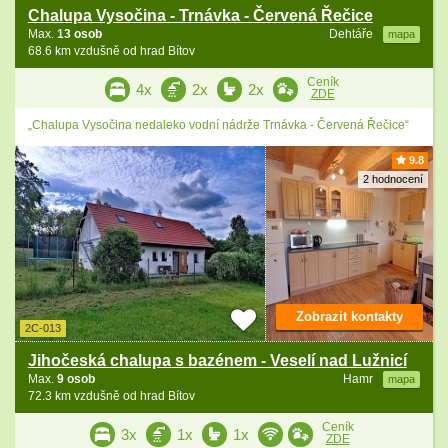
Chalupa Vysočina - Trnávka - Červená Řečice
Max.
13 osob
Dehtáře
mapa
68.6 km vzdušně od hrad Bítov
Ceník
4x
2x
2x
ZDE
„Chalupa Vysočina nedaleko vodní nádrže Trnávka - Červená Řečice“
9.8
2 hodnocení
Zobrazit kontakty
2C-013
Jihočeská chalupa s bazénem - Veselí nad Lužnicí
Max.
9 osob
Hamr
mapa
72.3 km vzdušně od hrad Bítov
Ceník
3x
1x
1x
ZDE