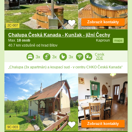
Zobrazit kontakty
2C-007
Chalupa Česká Kanada - Kunžak - jižní Čechy
Max.
18 osob
Kaproun
mapa
40.7 km vzdušně od hrad Bítov
Ceník
3x
3x
3x
ZDE
„Chalupa (3x apartmán) a koupací sud - v centru CHKO Česká Kanada“
Zobrazit kontakty
9C-003