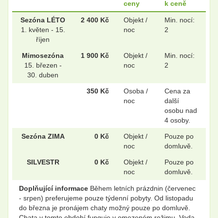
ceny
k ceně
.
.
Sezóna LÉTO
2 400 Kč
Objekt /
Min. nocí:
1. květen - 15.
noc
2
říjen
.
.
Mimosezóna
1 900 Kč
Objekt /
Min. nocí:
15. březen -
noc
2
30. duben
350 Kč
Osoba /
Cena za
noc
další
osobu nad
4 osoby.
Sezóna ZIMA
0 Kč
Objekt /
Pouze po
noc
domluvě.
SILVESTR
0 Kč
Objekt /
Pouze po
noc
domluvě.
Doplňující informace
Během letních prázdnin (červenec
- srpen) preferujeme pouze týdenní pobyty. Od listopadu
do března je pronájem chaty možný pouze po domluvě.
Chata v tomto období funguje v omezeném režimu. Voda