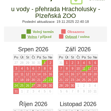
u vody - přehrada Hracholusky -
Plzeňská ZOO
Poslední aktualizace: 19.11.2025 22:40:18
Volný termín
Obsazeno
Volno
/ příjezd
Odjezd
/ volno
Srpen 2026
Září 2026
Po
Út
St
Čt
Pá
So
Ne
Po
Út
St
Čt
Pá
So
Ne
27
28
29
30
31
1
2
31
1
2
3
4
5
6
3
4
5
6
7
8
9
7
8
9
10
11
12
13
10
11
12
13
14
15
16
14
15
16
17
18
19
20
17
18
19
20
21
22
23
21
22
23
24
25
26
27
24
25
26
27
28
29
30
28
29
30
1
2
3
4
31
1
2
3
4
5
6
5
6
7
8
9
10
11
Říjen 2026
Listopad 2026