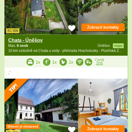
Zobrazit kontakty
3C-308
Chata - Úněšov
Max.
6 osob
Úněšov
mapa
10 km vzdušně od Chata u vody - přehrada Hracholusky - Plzeňská ZOO
Ceník
1x
1x
1x
ZDE
„“
Silvestr je obsazený
Zobrazit kontakty