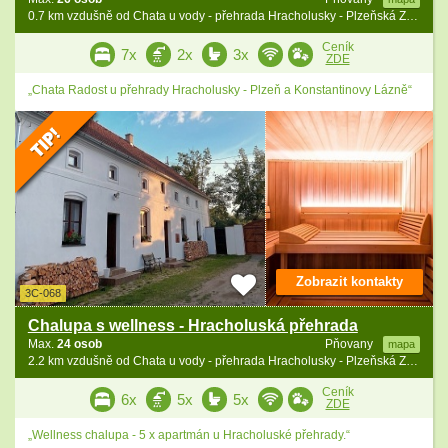
0.7 km vzdušně od Chata u vody - přehrada Hracholusky - Plzeňská ZOO
Ceník
7x
2x
3x
ZDE
„Chata Radost u přehrady Hracholusky - Plzeň a Konstantinovy Lázně“
Zobrazit kontakty
3C-068
Chalupa s wellness - Hracholuská přehrada
Max.
24 osob
Pňovany
mapa
2.2 km vzdušně od Chata u vody - přehrada Hracholusky - Plzeňská ZOO
Ceník
6x
5x
5x
ZDE
„Wellness chalupa - 5 x apartmán u Hracholuské přehrady.“