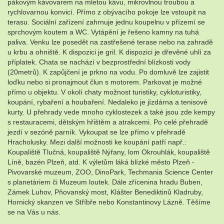
pákovým kávovarem na mletou kávu, mikrovlnou troubou a
rychlovarnou konvicí. Přímo z obývacího pokoje lze vstoupit na
terasu. Sociální zařízení zahrnuje jednu koupelnu v přízemí se
sprchovým koutem a WC. Vytápění je řešeno kamny na tuhá
paliva. Venku lze posedět na zastřešené terase nebo na zahradě
u krbu a ohniště. K dispozici je gril. K dispozici je dřevěné uhlí za
příplatek. Chata se nachází v bezprostřední blízkosti vody
(20metrů). K zapůjčení je prkno na vodu. Po domluvě lze zajistit
loďku nebo si pronajmout člun s motorem. Parkovat je možné
přímo u objektu. V okolí chaty možnost turistiky, cykloturistiky,
koupání, rybaření a houbaření. Nedaleko je jízdárna a tenisové
kurty. U přehrady vede mnoho cyklostezek a také jsou zde kempy
s restauracemi, dětským hřištěm a atrakcemi. Po celé přehradě
jezdí v sezóně parník. Vykoupat se lze přímo v přehradě
Hracholusky. Mezi další možnosti ke koupání patří např.:
Koupaliště Tlučná, koupaliště Nýřany, lom Okrouhlák, koupaliště
Líně, bazén Plzeň, atd. K výletům láká blízké město Plzeň -
Pivovarské muzeum, ZOO, DinoPark, Techmania Science Center
s planetáriem či Muzeum loutek. Dále zřícenina hradu Buben,
Zámek Luhov, Pňovanský most, Klášter Benediktinů Kladruby,
Hornický skanzen ve Stříbře nebo Konstantinovy Lázně. Těšíme
se na Vás u nás.