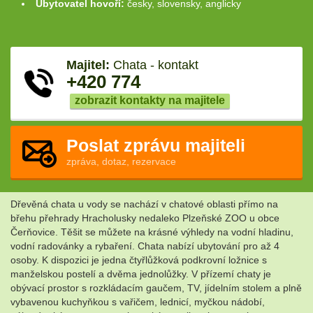
Ubytovatel hovoří:
česky, slovensky, anglicky
Majitel:
Chata - kontakt
+420 774
zobrazit kontakty na majitele
Poslat zprávu majiteli
zpráva, dotaz, rezervace
Dřevěná chata u vody se nachází v chatové oblasti přímo na
břehu přehrady Hracholusky nedaleko Plzeňské ZOO u obce
Čerňovice. Těšit se můžete na krásné výhledy na vodní hladinu,
vodní radovánky a rybaření. Chata nabízí ubytování pro až 4
osoby. K dispozici je jedna čtyřlůžková podkrovní ložnice s
manželskou postelí a dvěma jednolůžky. V přízemí chaty je
obývací prostor s rozkládacím gaučem, TV, jídelním stolem a plně
vybavenou kuchyňkou s vařičem, lednicí, myčkou nádobí,