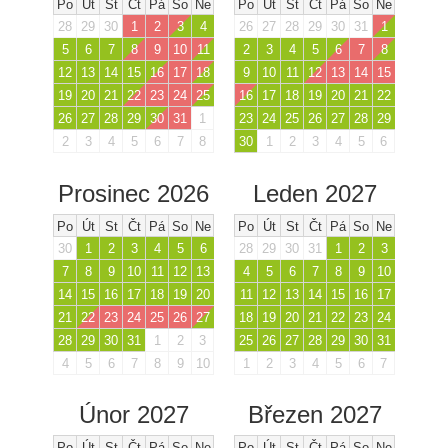
Po
Út
St
Čt
Pá
So
Ne
Po
Út
St
Čt
Pá
So
Ne
28
29
30
1
2
3
4
26
27
28
29
30
31
1
5
6
7
8
9
10
11
2
3
4
5
6
7
8
12
13
14
15
16
17
18
9
10
11
12
13
14
15
19
20
21
22
23
24
25
16
17
18
19
20
21
22
26
27
28
29
30
31
1
23
24
25
26
27
28
29
2
3
4
5
6
7
8
30
1
2
3
4
5
6
Prosinec 2026
Leden 2027
Po
Út
St
Čt
Pá
So
Ne
Po
Út
St
Čt
Pá
So
Ne
30
1
2
3
4
5
6
28
29
30
31
1
2
3
7
8
9
10
11
12
13
4
5
6
7
8
9
10
14
15
16
17
18
19
20
11
12
13
14
15
16
17
21
22
23
24
25
26
27
18
19
20
21
22
23
24
28
29
30
31
1
2
3
25
26
27
28
29
30
31
4
5
6
7
8
9
10
1
2
3
4
5
6
7
Únor 2027
Březen 2027
Po
Út
St
Čt
Pá
So
Ne
Po
Út
St
Čt
Pá
So
Ne