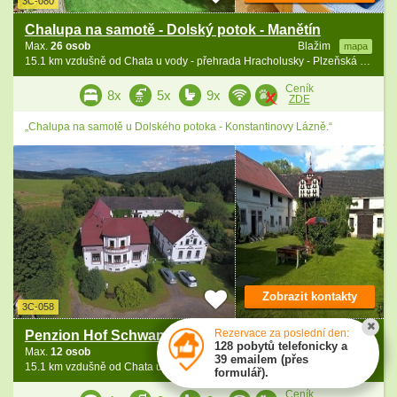
3C-080
Chalupa na samotě - Dolský potok - Manětín
Max.
26 osob
Blažim
mapa
15.1 km vzdušně od Chata u vody - přehrada Hracholusky - Plzeňská ZOO
Ceník
8x
5x
9x
ZDE
„Chalupa na samotě u Dolského potoka - Konstantinovy Lázně.“
Zobrazit kontakty
3C-058
Rezervace za poslední den:
Penzion Hof Schwanberg - Konstantinovy Lázně
128 pobytů telefonicky a
Max.
12 osob
Kokašice
mapa
39 emailem (přes
15.1 km vzdušně od Chata u vody - přehrada Hracholusky - Plzeňská ZOO
formulář).
Ceník