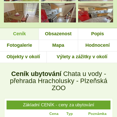
.
.
Ceník
Obsazenost
Popis
.
.
Fotogalerie
Mapa
Hodnocení
Objekty v okolí
Výlety a zážitky v okolí
.
.
Ceník ubytování
Chata u vody -
.
.
přehrada Hracholusky - Plzeňská
ZOO
.
.
Základní CENÍK - ceny za ubytování
Cena
Typ
Poznámka