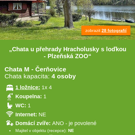
zobrazit
28 fotografií
„Chata u přehrady Hracholusky s loďkou
- Plzeňská ZOO“
Chata M - Čerňovice
Chata kapacita:
4 osoby
1 ložnice:
1x 4
Koupelna:
1
WC:
1
Internet:
NE
Domácí zvíře:
ANO - je povolené
Majitel v objektu (recepce):
NE