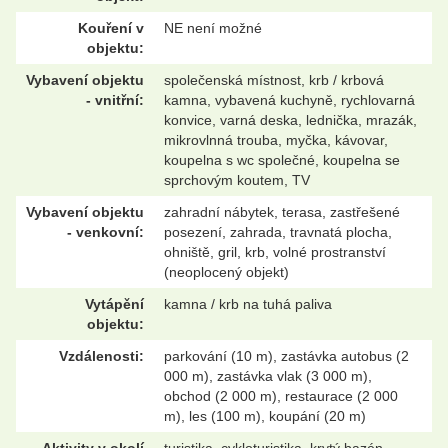
Kouření v
NE není možné
objektu:
Vybavení objektu
společenská místnost, krb / krbová
- vnitřní:
kamna, vybavená kuchyně, rychlovarná
konvice, varná deska, lednička, mrazák,
mikrovlnná trouba, myčka, kávovar,
koupelna s wc společné, koupelna se
sprchovým koutem, TV
Vybavení objektu
zahradní nábytek, terasa, zastřešené
- venkovní:
posezení, zahrada, travnatá plocha,
ohniště, gril, krb, volné prostranství
(neoplocený objekt)
Vytápění
kamna / krb na tuhá paliva
objektu:
Vzdálenosti:
parkování (10 m), zastávka autobus (2
000 m), zastávka vlak (3 000 m),
obchod (2 000 m), restaurace (2 000
m), les (100 m), koupání (20 m)
Aktivity v okolí
turistika, cykloturistika, krytý bazén,