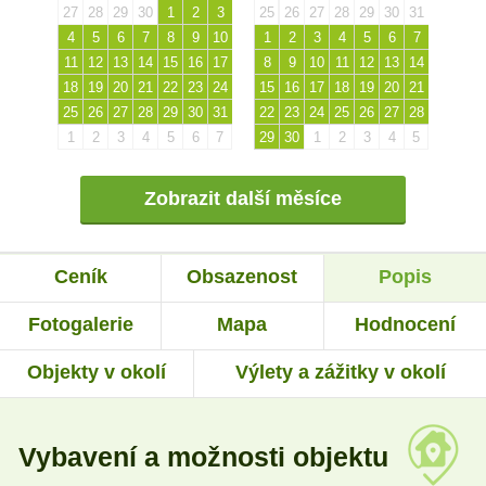
27
28
29
30
1
2
3
25
26
27
28
29
30
31
4
5
6
7
8
9
10
1
2
3
4
5
6
7
11
12
13
14
15
16
17
8
9
10
11
12
13
14
18
19
20
21
22
23
24
15
16
17
18
19
20
21
25
26
27
28
29
30
31
22
23
24
25
26
27
28
1
2
3
4
5
6
7
29
30
1
2
3
4
5
Zobrazit další měsíce
Ceník
Obsazenost
Popis
Fotogalerie
Mapa
Hodnocení
Objekty v okolí
Výlety a zážitky v okolí
Vybavení a možnosti objektu