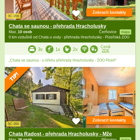
Zobrazit kontakty
3C-200
Chata se saunou - přehrada Hracholusky
Max.
10 osob
Čerňovice
mapa
0 km vzdušně od Chata u vody - přehrada Hracholusky - Plzeňská ZOO
Ceník
3x
1x
2x
ZDE
„Chata se saunou - u břehu přehrady Hracholusky - ZOO Plzeň“
Zobrazit kontakty
3C-350
Chata Radost - přehrada Hracholusky - Mže
Max.
26 osob
Pňovany
mapa