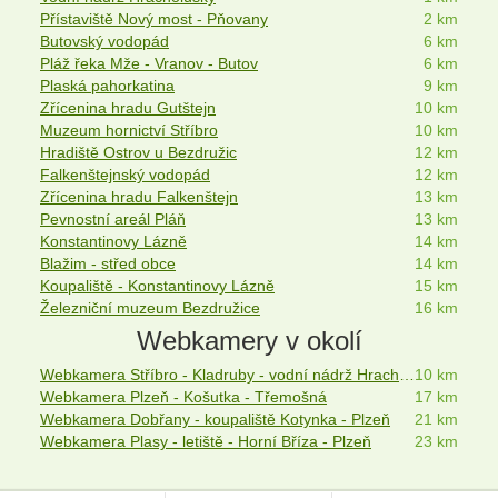
Přístaviště Nový most - Pňovany
2 km
Butovský vodopád
6 km
Pláž řeka Mže - Vranov - Butov
6 km
Plaská pahorkatina
9 km
Zřícenina hradu Gutštejn
10 km
Muzeum hornictví Stříbro
10 km
Hradiště Ostrov u Bezdružic
12 km
Falkenštejnský vodopád
12 km
Zřícenina hradu Falkenštejn
13 km
Pevnostní areál Pláň
13 km
Konstantinovy Lázně
14 km
Blažim - střed obce
14 km
Koupaliště - Konstantinovy Lázně
15 km
Železniční muzeum Bezdružice
16 km
Webkamery v okolí
Webkamera Stříbro - Kladruby - vodní nádrž Hracholusky
10 km
Webkamera Plzeň - Košutka - Třemošná
17 km
Webkamera Dobřany - koupaliště Kotynka - Plzeň
21 km
Webkamera Plasy - letiště - Horní Bříza - Plzeň
23 km