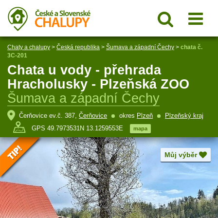
Chaty a chalupy
>
Česká republika
>
Šumava a západní Čechy
>
chata č.
3C-201
Chata u vody - přehrada
Hracholusky - Plzeňská ZOO
Šumava a západní Čechy
Čerňovice ev.č. 387,
Čerňovice
okres
Plzeň
Plzeňský kraj
GPS 49.7973531N 13.1259553E
mapa
Můj výběr