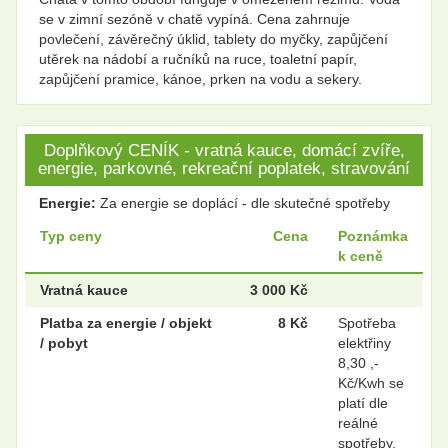
se v zimní sezóně v chatě vypíná. Cena zahrnuje
povlečení, závěrečný úklid, tablety do myčky, zapůjčení
utěrek na nádobí a ručníků na ruce, toaletní papír,
zapůjčení pramice, kánoe, prken na vodu a sekery.
Doplňkový CENÍK - vratná kauce, domácí zvíře,
energie, parkovné, rekreační poplatek, stravování
Energie:
Za energie se doplácí - dle skutečné spotřeby
Typ ceny
Cena
Poznámka
k ceně
Vratná kauce
3 000 Kč
Platba za energie / objekt
8 Kč
Spotřeba
/ pobyt
elektřiny
8,30 ,-
Kč/Kwh se
platí dle
reálné
spotřeby.