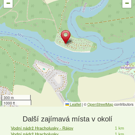
−
−
300 m
1000 ft
Leaflet
|
©
OpenStreetMap
contributors
Další zajímavá místa v okolí
Vodní nádrž Hracholusky - Rájov
1 km
Vodní nádrž Hracholusky
1 km