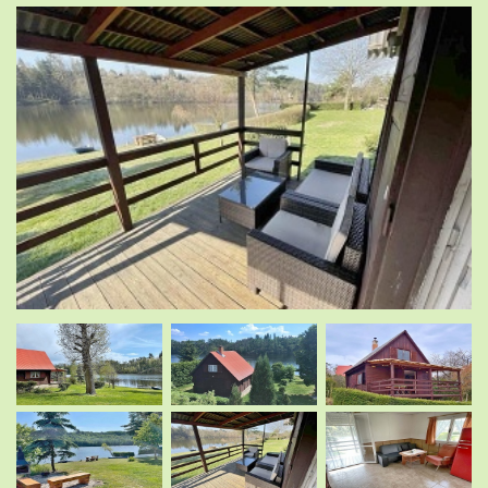
.
.
.
.