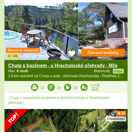
Silvestr je obsazený
Zobrazit kontakty
3C-086
Chata s bazénem - u Hracholuské přehrady - Mže
Max.
6 osob
Blahousty
mapa
2.9 km vzdušně od Chata u vody - přehrada Hracholusky - Plzeňská ZOO
Ceník
1x
1x
1x
ZDE
„Chata s relaxačním bazénem a vlastním molem u Hracholuské
přehrady.“
10
1 hodnocení