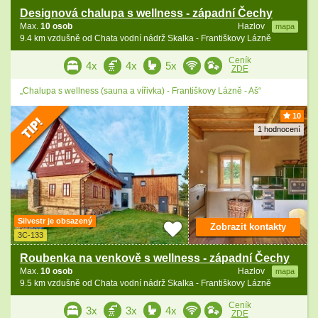
Designová chalupa s wellness - západní Čechy
Max.
10 osob
Hazlov
mapa
9.4 km vzdušně od Chata vodní nádrž Skalka - Františkovy Lázně
Ceník
4x
4x
5x
ZDE
„Chalupa s wellness (sauna a vířivka) - Františkovy Lázně - Aš“
10
1 hodnocení
Silvestr je obsazený
Zobrazit kontakty
3C-133
Roubenka na venkově s wellness - západní Čechy
Max.
10 osob
Hazlov
mapa
9.5 km vzdušně od Chata vodní nádrž Skalka - Františkovy Lázně
Ceník
3x
3x
4x
ZDE