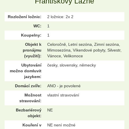
Františkovy Lázně
Rozložení ložnic:
2 ložnice: 2x 2
WC:
1
Koupelny:
1
Objekt k
Celoročně, Letní sezóna, Zimní sezóna,
pronájmu
Mimosezóna, Víkendové pobyty, Silvestr,
(využití):
Vánoce, Velikonoce
Ubytování
česky, slovensky, německy
možno domluvit
jazykem:
Domácí zvíře:
ANO - je povolené
Možnost
vlastní stravování
stravování:
Bezbariérový
NE
objekt:
Kouření v
NE není možné