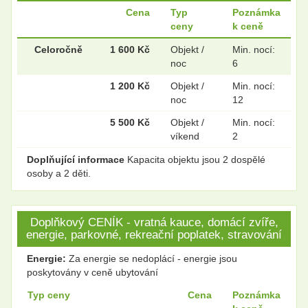
Cena
Typ
Poznámka
ceny
k ceně
.
.
Celoročně
1 600 Kč
Objekt /
Min. nocí:
noc
6
1 200 Kč
Objekt /
Min. nocí:
noc
12
.
.
5 500 Kč
Objekt /
Min. nocí:
víkend
2
Doplňující informace
Kapacita objektu jsou 2 dospělé
osoby a 2 děti.
Doplňkový CENÍK - vratná kauce, domácí zvíře,
energie, parkovné, rekreační poplatek, stravování
Energie:
Za energie se nedoplácí - energie jsou
poskytovány v ceně ubytování
Typ ceny
Cena
Poznámka