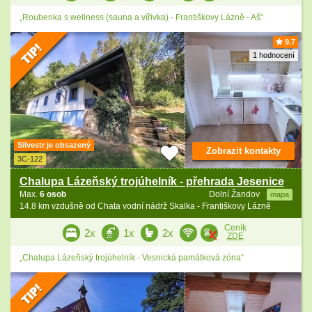
„Roubenka s wellness (sauna a vířivka) - Františkovy Lázně - Aš“
9.7
1 hodnocení
Silvestr je obsazený
Zobrazit kontakty
3C-122
Chalupa Lázeňský trojúhelník - přehrada Jesenice
Max.
6 osob
Dolní Žandov
mapa
14.8 km vzdušně od Chata vodní nádrž Skalka - Františkovy Lázně
Ceník
2x
1x
2x
ZDE
„Chalupa Lázeňský trojúhelník - Vesnická památková zóna“