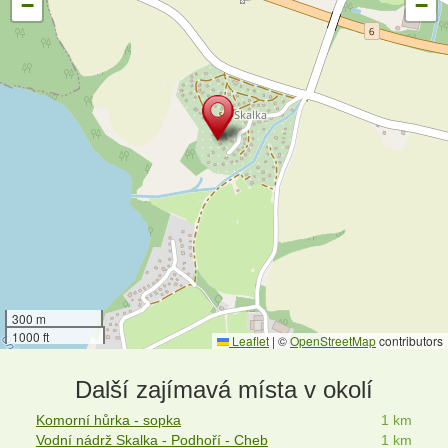
−
−
300 m
1000 ft
Leaflet
|
©
OpenStreetMap
contributors
Další zajímavá místa v okolí
Komorní hůrka - sopka
1 km
Vodní nádrž Skalka - Podhoří - Cheb
1 km