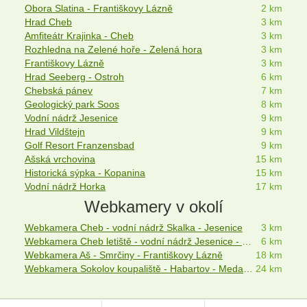
Obora Slatina - Františkovy Lázně
2 km
Hrad Cheb
3 km
Amfiteátr Krajinka - Cheb
3 km
Rozhledna na Zelené hoře - Zelená hora
3 km
Františkovy Lázně
3 km
Hrad Seeberg - Ostroh
6 km
Chebská pánev
7 km
Geologický park Soos
8 km
Vodní nádrž Jesenice
9 km
Hrad Vildštejn
9 km
Golf Resort Franzensbad
9 km
Ašská vrchovina
15 km
Historická sýpka - Kopanina
15 km
Vodní nádrž Horka
17 km
Webkamery v okolí
Webkamera Cheb - vodní nádrž Skalka - Jesenice
3 km
Webkamera Cheb letiště - vodní nádrž Jesenice - Český les
6 km
Webkamera Aš - Smrčiny - Františkovy Lázně
18 km
Webkamera Sokolov koupaliště - Habartov - Medard - Loket
24 km