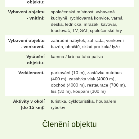
objektu:
Vybavení objektu
společenská místnost, vybavená
- vnitřní:
kuchyně, rychlovarná konvice, varná
deska, lednička, mrazák, kávovar,
toustovač, TV, SAT, společenské hry
Vybavení objektu
zahradní nábytek, zahrada, venkovní
- venkovní:
bazén, ohniště, sklad pro kola/ lyže
Vytápění
kamna / krb na tuhá paliva
objektu:
Vzdálenosti:
parkování (10 m), zastávka autobus
(400 m), zastávka vlak (4000 m),
obchod (4000 m), restaurace (700 m),
les (30 m), koupání (300 m)
Aktivity v okolí
turistika, cykloturistika, houbaření,
(do 15 km):
rybolov
Členění objektu