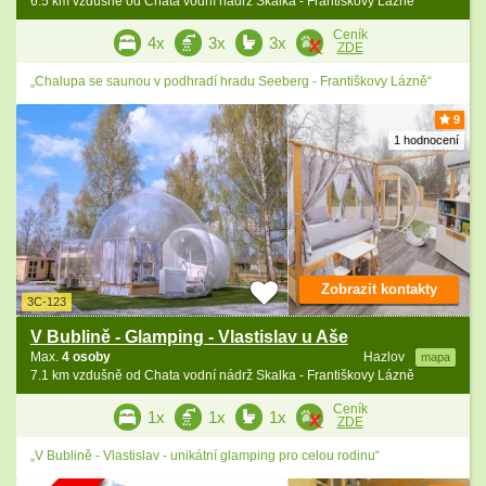
6.5 km vzdušně od Chata vodní nádrž Skalka - Františkovy Lázně
Ceník
4x
3x
3x
ZDE
„Chalupa se saunou v podhradí hradu Seeberg - Františkovy Lázně“
9
1 hodnocení
Zobrazit kontakty
3C-123
V Bublině - Glamping - Vlastislav u Aše
Max.
4 osoby
Hazlov
mapa
7.1 km vzdušně od Chata vodní nádrž Skalka - Františkovy Lázně
Ceník
1x
1x
1x
ZDE
„V Bublině - Vlastislav - unikátní glamping pro celou rodinu“