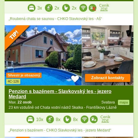
Ceník
3x
2x
2x
ZDE
„Roubená chata se saunou - CHKO Slavkovský les - Aš“
Silvestr je obsazený
Zobrazit kontakty
4C-126
Penzion s bazénem - Slavkovský les - jezero
Medard
Max.
22 osob
Svatava
mapa
23 km vzdušně od Chata vodní nádrž Skalka - Františkovy Lázně
Ceník
10x
8x
8x
ZDE
„Penzion s bazénem - CHKO Slavkovský les - jezero Medard“