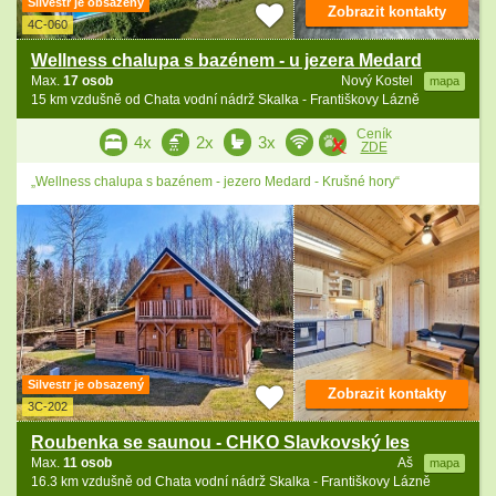
Silvestr je obsazený
Zobrazit kontakty
4C-060
Wellness chalupa s bazénem - u jezera Medard
Max.
17 osob
Nový Kostel
mapa
15 km vzdušně od Chata vodní nádrž Skalka - Františkovy Lázně
Ceník
4x
2x
3x
ZDE
„Wellness chalupa s bazénem - jezero Medard - Krušné hory“
Silvestr je obsazený
Zobrazit kontakty
3C-202
Roubenka se saunou - CHKO Slavkovský les
Max.
11 osob
Aš
mapa
16.3 km vzdušně od Chata vodní nádrž Skalka - Františkovy Lázně