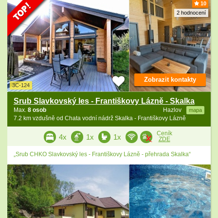
10
2 hodnocení
Zobrazit kontakty
3C-124
Srub Slavkovský les - Františkovy Lázně - Skalka
Max.
8 osob
Hazlov
mapa
7.2 km vzdušně od Chata vodní nádrž Skalka - Františkovy Lázně
Ceník
4x
1x
1x
ZDE
„Srub CHKO Slavkovský les - Františkovy Lázně - přehrada Skalka“