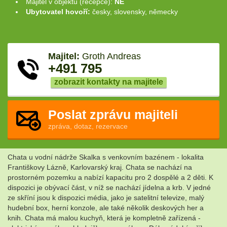
Majitel v objektu (recepce):
NE
Ubytovatel hovoří:
česky, slovensky, německy
Majitel:
Groth Andreas
+491 795
zobrazit kontakty na majitele
Poslat zprávu majiteli
zpráva, dotaz, rezervace
Chata u vodní nádrže Skalka s venkovním bazénem - lokalita
Františkovy Lázně, Karlovarský kraj. Chata se nachází na
prostorném pozemku a nabízí kapacitu pro 2 dospělé a 2 děti. K
dispozici je obývací část, v níž se nachází jídelna a krb. V jedné
ze skříní jsou k dispozici média, jako je satelitní televize, malý
hudební box, herní konzole, ale také několik deskových her a
knih. Chata má malou kuchyň, která je kompletně zařízená -