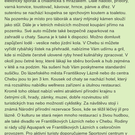
elektrický sporák a chladnička s mrazákem. Dále nádobí, příbory,
varná konvice, toustovač, kávovar, hrnce, pánve a dřez. V
suterénu se nachází koupelna se sprchovým koutem a toaletou.
Na pozemku je místo pro táborák a starý mlýnský kámen slouží
jako stůl. Dále je v letních měsících možnost koupání přímo na
pozemku. Své auto můžete také bezpečně zaparkovat na
zahradě u chaty. Sauna je k také k dispozici. Možno domluvit
zapůjčení lodě - veslice nebo jízdní kola. V Chebu si můžete
vyřídit rybářský lístek na přehradě, nabízíme Vám udírnu a gril,
kde si můžete čerstvě ulovené ryby hned kulinářsky zpracovat. V
okolí jsou četné lesy, které lákají ke sběru borůvek a hub zejména
v létě a na podzim. Na sušení hub Vám poskytneme standardní
sušičku. Do lázeňského města Františkovy Lázně nebo do centra
Chebu jsou to jen 3 km. Kousek od chaty se nachází hotel, který
má rozsáhlou nabídku wellness zařízení a útulnou restauraci.
Kromě toho oblast nabízí velmi atraktivní přírodní krajinu s
četnými cíli, hrady, zámky, muzei, dobře rozvinutou sítí
turistických tras nebo možností cyklistiky. Za návštěvu stojí i
známá Národní přírodní rezervace Soos, kde se těžil léčivý jíl pro
lázně. O kulturu se stará nejen mnoho restaurací s živou hudbou,
ale také divadlo ve Františkových Lázních nebo v Chebu. Rodiny
si rády užijí Aquapark ve Františkových Lázních s celoročním
provozem. Pro aktivní turisty doporučujeme Sportovní centrum v