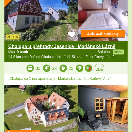
Zobrazit kontakty
3C-125
Chalupa u přehrady Jesenice - Mariánské Lázně
Max.
9 osob
Salajna
mapa
14.8 km vzdušně od Chata vodní nádrž Skalka - Františkovy Lázně
Ceník
3x
2x
2x
ZDE
„Chalupa se 2-ma apartmány - Mariánské Lázně a Karlovy Vary“