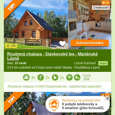
10
1 hodnocení
Zobrazit kontakty
3C-189
Roubená chalupa - Slavkovský les - Mariánské
Lázně
Max.
10 osob
Lázně Kynžvart
mapa
23.6 km vzdušně od Chata vodní nádrž Skalka - Františkovy Lázně
Ceník
3x
2x
2x
ZDE
„Roubená chalupa v CHKO Slavkovský les - babyfriendly ubytování“
9.9
Rezervace za poslední den:
5 hodnocení
0 pobytů telefonicky a
0 emailem (přes formulář).