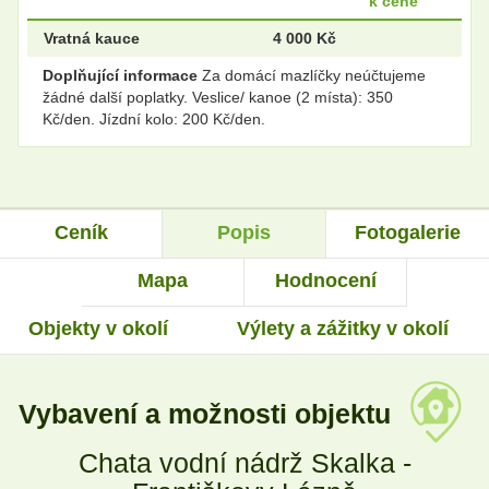
k ceně
Vratná kauce
4 000 Kč
Doplňující informace
Za domácí mazlíčky neúčtujeme
žádné další poplatky. Veslice/ kanoe (2 místa): 350
Kč/den. Jízdní kolo: 200 Kč/den.
Ceník
Popis
Fotogalerie
Mapa
Hodnocení
Objekty v okolí
Výlety a zážitky v okolí
Vybavení a možnosti objektu
Chata vodní nádrž Skalka -