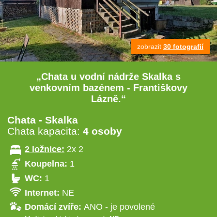
zobrazit
30 fotografií
„Chata u vodní nádrže Skalka s
venkovním bazénem - Františkovy
Lázně.“
Chata - Skalka
Chata kapacita:
4 osoby
2 ložnice:
2x 2
Koupelna:
1
WC:
1
Internet:
NE
Domácí zvíře:
ANO - je povolené