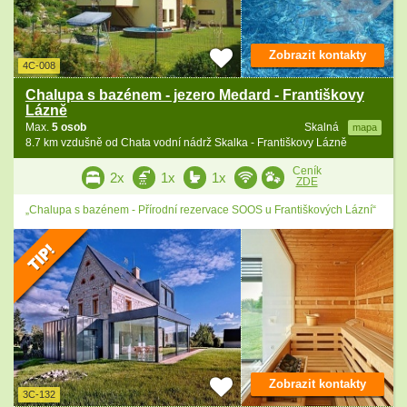
Zobrazit kontakty
4C-008
Chalupa s bazénem - jezero Medard - Františkovy
Lázně
Max.
5 osob
Skalná
mapa
8.7 km vzdušně od Chata vodní nádrž Skalka - Františkovy Lázně
Ceník
2x
1x
1x
ZDE
„Chalupa s bazénem - Přírodní rezervace SOOS u Františkových Lázní“
Zobrazit kontakty
3C-132