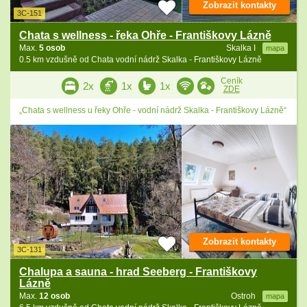
Zobrazit kontakty
3C-151
Chata s wellness - řeka Ohře - Františkovy Lázně
Max.
5 osob
Skalka I
mapa
0.5 km vzdušně od Chata vodní nádrž Skalka - Františkovy Lázně
Ceník
2x
1x
1x
ZDE
„Chata s wellness u řeky Ohře - vodní nádrž Skalka - Františkovy Lázně“
Zobrazit kontakty
3C-131
Chalupa a sauna - hrad Seeberg - Františkovy
Lázně
Max.
12 osob
Ostroh
mapa