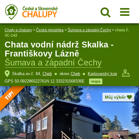
Chaty a chalupy
>
Česká republika
>
Šumava a západní Čechy
>
chata č.
3C-142
Chata vodní nádrž Skalka -
Františkovy Lázně
Šumava a západní Čechy
Skalka ev.č. 84,
Cheb
okres
Cheb
Karlovarský kraj
GPS 50.092286522761N 12.333231568336E
mapa
Můj výběr