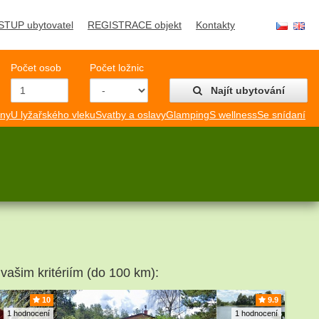
STUP ubytovatel
REGISTRACE objekt
Kontakty
Počet osob
Počet ložnic
Najít ubytování
mny
U lyžařského vleku
Svatby a oslavy
Glamping
S wellness
Se snídaní
 vašim kritériím (do 100 km):
10
9.9
1 hodnocení
1 hodnocení