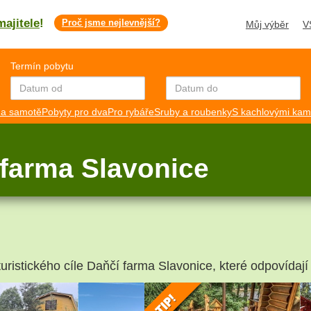
majitele
!
Proč jsme nejlevnější?
Můj výběr
V
Termín pobytu
a samotě
Pobyty pro dva
Pro rybáře
Sruby a roubenky
S kachlovými ka
 farma Slavonice
turistického cíle Daňčí farma Slavonice, které odpovídají