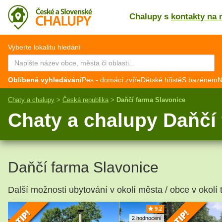
Chalupy s
kontakty na 
CZ
EN
Vyberte lokalitu hledání
Oblíbené vyhledávání
Pes - domácí zvíře
Dětské hřistě
S bazénem
N
Chaty a chalupy
>
Česká republika
>
Daňčí farma Slavonice
Chaty a chalupy Daňčí
Daňčí farma Slavonice
Další možnosti ubytování v okolí města / obce v okolí 
9.2
2 hodnocení