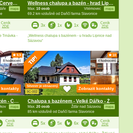
Chalupa Vysočina - Trnávka - Červená Řečice
Wellness chalupa a bazén - hrad Lipnice nad Sázavou
táře
Max.
10 osob
Vilémovec
mapa
mapa
ce
69.2 km vzdušně od Daňčí farma Slavonice
Ceník
Ceník
3x
1x
1x
ZDE
ZDE
e Trnávka -
„Wellness chalupa s bazénem - u hradu Lipnice nad
Sázavou“
9.9
10
8 hodnocení
4 hodnocení
Silvestr je obsazený
t kontakty
Zobrazit kontakty
9C-002
Wellness chalupa a vnitřní bazén - Český Krumlov
Chalupa s bazénem - Velké Dářko - Žďárské vrchy
vkov
Max.
20 osob
Žďár nad Sázavou
mapa
mapa
ce
85 km vzdušně od Daňčí farma Slavonice
Ceník
Ceník
5x
5x
6x
ZDE
ZDE