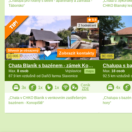
„Chalupa pro rodiny s dětmi - apartmány a zahrada -
„Chata u Sýkorské
Táborsko“
CHKO Blanský les
9.9
2 hodnocení
Silvestr je obsazený
Zobrazit kontakty
1C-005
9C-005
Chata Blaník s bazénem - zámek Konopiště
Max.
8 osob
Vojslavice
Max.
18 osob
mapa
87.9 km vzdušně od Daňčí farma Slavonice
92.5 km vzdušně 
Ceník
3x
1x
1x
4x
ZDE
„Chata v CHKO Blaník s venkovním zastřešeným
„Chalupa s bazén a
bazénem - Konopiště“
hory“