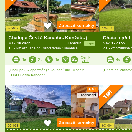
Zobrazit kontakty
2C-007
1M-011
Chalupa Česká Kanada - Kunžak - jižní Čechy
Max.
18 osob
Kaproun
Max.
12 osob
mapa
13.9 km vzdušně od Daňčí farma Slavonice
28.6 km vzdušně 
Ceník
3x
3x
3x
4x
ZDE
„Chalupa (3x apartmán) a koupací sud - v centru
„Chata na Vranovs
CHKO Česká Kanada“
9.8
2 hodnocení
Zobrazit kontakty
2C-013
9C-004