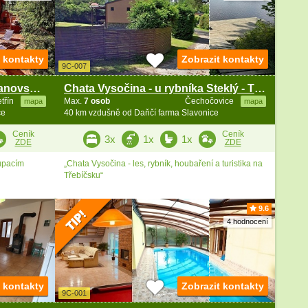
t kontakty
Zobrazit kontakty
9C-007
Srubová chata a wellness - Vranovská přehrada
Chata Vysočina - u rybníka Steklý - Třebíč
etřín
Max.
7 osob
Čechočovice
mapa
mapa
ce
40 km vzdušně od Daňčí farma Slavonice
Ceník
Ceník
3x
1x
1x
ZDE
ZDE
upacím
„Chata Vysočina - les, rybník, houbaření a turistika na
Třebíčsku“
9.6
4 hodnocení
t kontakty
Zobrazit kontakty
9C-001