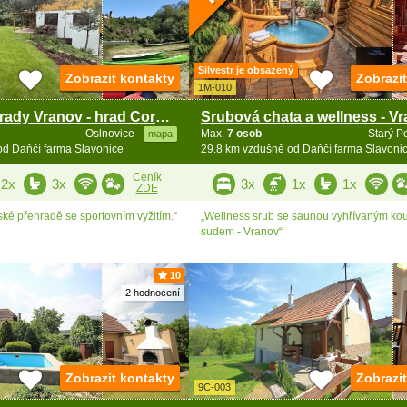
Silvestr je obsazený
Zobrazit kontakty
Zobrazi
1M-010
Chata u přehrady Vranov - hrad Cornštejn a Bítov
Oslnovice
Max.
7 osob
Starý P
mapa
od Daňčí farma Slavonice
29.8 km vzdušně od Daňčí farma Slavoni
Ceník
2x
3x
3x
1x
1x
ZDE
ké přehradě se sportovním vyžitím.“
„Wellness srub se saunou vyhřívaným ko
sudem - Vranov“
10
2 hodnocení
Zobrazit kontakty
Zobrazi
9C-003