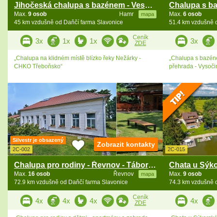
Jihočeská chalupa s bazénem - Veselí nad Lužnicí
Max.
9 osob
Hamr
Max.
6 osob
mapa
45 km vzdušně od Daňčí farma Slavonice
51.4 km vzdušně 
Ceník
3x
1x
1x
3x
ZDE
„Chalupa na klidném místě blízko řeky Nežárky -
„Chalupa s bazén
CHKO Třeboňsko“
přehrada - Vysoči
Silvestr je obsazený
Zobrazit kontakty
2C-002
2C-015
Chalupa pro rodiny - Řevnov - Táborsko
Max.
16 osob
Řevnov
Max.
9 osob
mapa
72.9 km vzdušně od Daňčí farma Slavonice
74.3 km vzdušně 
Ceník
4x
4x
4x
4x
ZDE