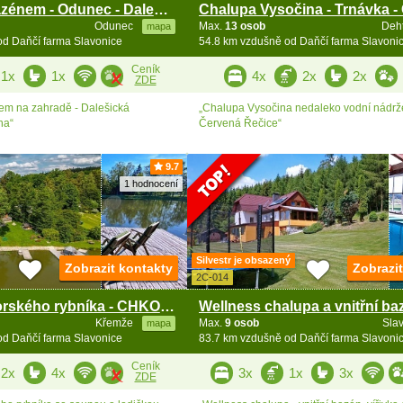
Chalupa s bazénem - Odunec - Dalešice - Vysočina
Odunec
Max.
13 osob
Deh
mapa
od Daňčí farma Slavonice
54.8 km vzdušně od Daňčí farma Slavoni
Ceník
1x
1x
4x
2x
2x
ZDE
em na zahradě - Dalešická
„Chalupa Vysočina nedaleko vodní nádrž
na“
Červená Řečice“
9.7
1 hodnocení
Silvestr je obsazený
Zobrazit kontakty
Zobrazi
2C-014
Chata u Sýkorského rybníka - CHKO Blanský les
Křemže
Max.
9 osob
Sla
mapa
od Daňčí farma Slavonice
83.7 km vzdušně od Daňčí farma Slavoni
Ceník
2x
4x
3x
1x
3x
ZDE