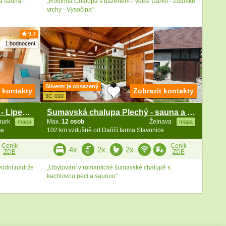
 a sauna -
„Rodinná Chalupa s bazénem - Velké Dářko - Žďárské
vrchy - Vysočina“
9.7
1 hodnocení
Silvestr je obsazený
t kontakty
Zobrazit kontakty
3C-010
Chalupa s bazénem a saunou - Lipenská přehrada
Šumavská chalupa Plechý - sauna a kachlová kamna
burk
Max.
12 osob
Želnava
mapa
mapa
ce
102 km vzdušně od Daňčí farma Slavonice
Ceník
Ceník
4x
2x
2x
ZDE
ZDE
vodní nádrže
„Ubytování v romantické šumavské chalupě s
kachlovou pecí a saunou“