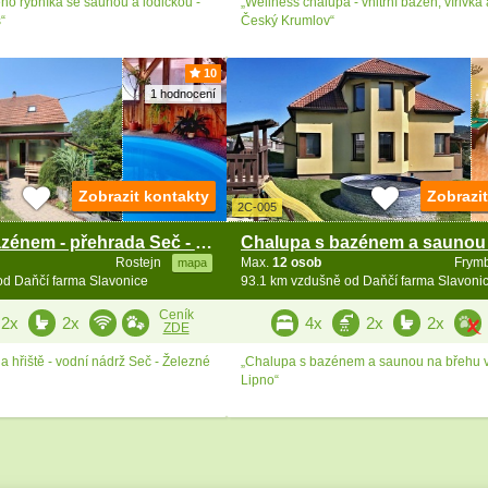
ho rybníka se saunou a lodičkou -
„Wellness chalupa - vnitřní bazén, vířivka
“
Český Krumlov“
10
1 hodnocení
Zobrazit kontakty
Zobrazi
2C-005
Chalupa s bazénem - přehrada Seč - Železné hory
Rostejn
Max.
12 osob
Frym
mapa
od Daňčí farma Slavonice
93.1 km vzdušně od Daňčí farma Slavoni
Ceník
2x
2x
4x
2x
2x
ZDE
 hřiště - vodní nádrž Seč - Železné
„Chalupa s bazénem a saunou na břehu 
Lipno“