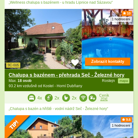
„Wellness chalupa s bazénem - u hradu Lipnice nad Sázavou“
10
1 hodnocení
Zobrazit kontakty
9C-005
Chalupa s bazénem - přehrada Seč - Železné hory
Max.
18 osob
Rostejn
mapa
93.2 km vzdušně od Kostel - Horní Dubňany
Ceník
4x
2x
2x
ZDE
„Chalupa s bazén a hřiště - vodní nádrž Seč - Železné hory“
9.6
1 hodnocení