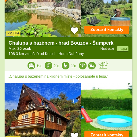
Zobrazit kontakty
2M-004
Chalupa s bazénem - hrad Bouzov - Šumperk
Max.
20 osob
Nedvězí
mapa
108.3 km vzdušně od Kostel - Horní Dubňany
Ceník
6x
2x
2x
ZDE
„Chalupa s bazénem na klidném místě - polosamotě u lesa.“
Zobrazit kontakty