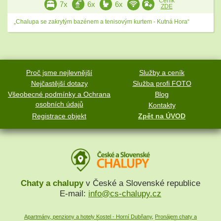
Ceník
7x
6x
6x
ZDE
„Chalupa se zakrytým bazénem a tenisovým kurtem - Kutná Hora“
Proč jsme nejlevnější
Služby a ceník
Nejčastější dotazy
Služba profi FOTO
Všeobecné podmínky a Ochrana
Blog
osobních údajů
Kontakty
Registrace objekt
Zpět na ÚVOD
Chaty a chalupy
v České a Slovenské republice
E-mail:
info@cs-chalupy.cz
Apartmány, penziony a hotely Kostel - Horní Dubňany
,
Pronájem chaty a