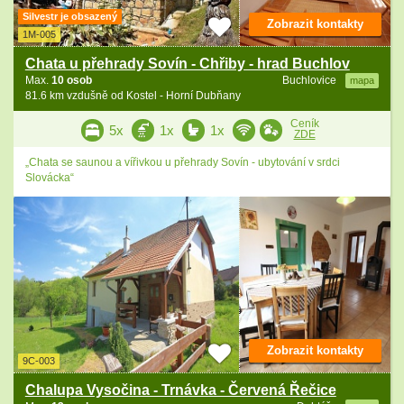
Silvestr je obsazený
Zobrazit kontakty
1M-005
Chata u přehrady Sovín - Chřiby - hrad Buchlov
Max.
10 osob
Buchlovice
mapa
81.6 km vzdušně od Kostel - Horní Dubňany
Ceník
5x
1x
1x
ZDE
„Chata se saunou a vířivkou u přehrady Sovín - ubytování v srdci
Slovácka“
Zobrazit kontakty
9C-003
Chalupa Vysočina - Trnávka - Červená Řečice