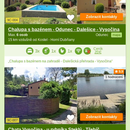
Zobrazit kontakty
9C-004
Chalupa s bazénem - Odunec - Dalešice - Vysočina
Max.
6 osob
Odunec
mapa
15 km vzdušně od Kostel - Horní Dubňany
Ceník
3x
1x
1x
ZDE
„Chalupa s bazénem na zahradě - Dalešická přehrada - Vysočina“
9.9
1 hodnocení
Zobrazit kontakty
9C-007
Chata Vysočina - u rybníka Steklý - Třebíč