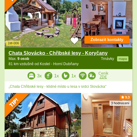
Zobrazit kontakty
1M-006
Chata Slovácko - Chřibské lesy - Koryčany
Max.
9 osob
Trnávky
mapa
81 km vzdušně od Kostel - Horní Dubňany
Ceník
3x
1x
1x
ZDE
„Chata Chřibské lesy - klidné místo u lesa v srdci Slovácka“
9.3
3 hodnocení