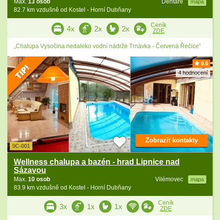
Max.
13 osob
Dehtáře
mapa
82.7 km vzdušně od Kostel - Horní Dubňany
Ceník
4x
2x
2x
ZDE
„Chalupa Vysočina nedaleko vodní nádrže Trnávka - Červená Řečice“
9.6
4 hodnocení
Zobrazit kontakty
9C-001
Wellness chalupa a bazén - hrad Lipnice nad
Sázavou
Max.
10 osob
Vilémovec
mapa
83.9 km vzdušně od Kostel - Horní Dubňany
Ceník
3x
1x
1x
ZDE