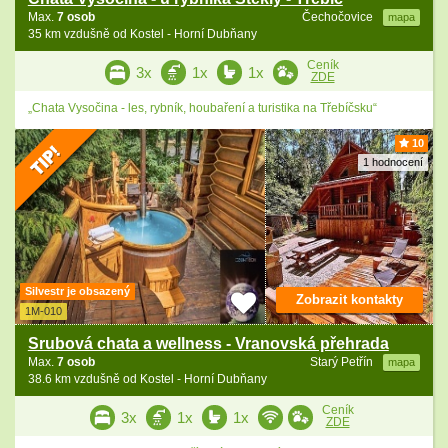
Max.
7 osob
Čechočovice
mapa
35 km vzdušně od Kostel - Horní Dubňany
Ceník
3x
1x
1x
ZDE
„Chata Vysočina - les, rybník, houbaření a turistika na Třebíčsku“
10
1 hodnocení
Silvestr je obsazený
Zobrazit kontakty
1M-010
Srubová chata a wellness - Vranovská přehrada
Max.
7 osob
Starý Petřín
mapa
38.6 km vzdušně od Kostel - Horní Dubňany
Ceník
3x
1x
1x
ZDE