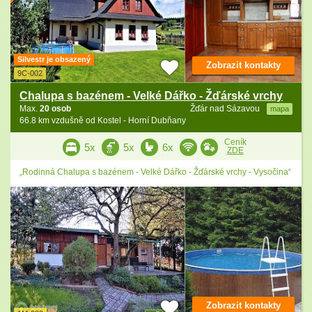
Silvestr je obsazený
Zobrazit kontakty
9C-002
Chalupa s bazénem - Velké Dářko - Žďárské vrchy
Max.
20 osob
Žďár nad Sázavou
mapa
66.8 km vzdušně od Kostel - Horní Dubňany
Ceník
5x
5x
6x
ZDE
„Rodinná Chalupa s bazénem - Velké Dářko - Žďárské vrchy - Vysočina“
Zobrazit kontakty