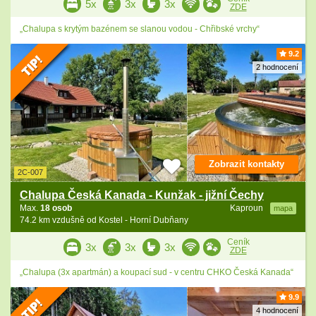
5x
3x
3x
ZDE
„Chalupa s krytým bazénem se slanou vodou - Chřibské vrchy“
9.2
2 hodnocení
Zobrazit kontakty
2C-007
Chalupa Česká Kanada - Kunžak - jižní Čechy
Max.
18 osob
Kaproun
mapa
74.2 km vzdušně od Kostel - Horní Dubňany
Ceník
3x
3x
3x
ZDE
„Chalupa (3x apartmán) a koupací sud - v centru CHKO Česká Kanada“
9.9
4 hodnocení