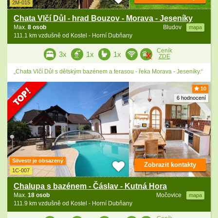
2M-015
Chata Vlčí Důl - hrad Bouzov - Morava - Jeseníky
Max.
8 osob
Bludov
mapa
111.1 km vzdušně od Kostel - Horní Dubňany
Ceník
3x
1x
1x
ZDE
„Chata Vlčí Důl s dětským bazénem a terasou - řeka Morava - Jeseníky.“
10
6 hodnocení
Silvestr je obsazený
Zobrazit kontakty
1C-007
Chalupa s bazénem - Čáslav - Kutná Hora
Max.
18 osob
Močovice
mapa
111.9 km vzdušně od Kostel - Horní Dubňany