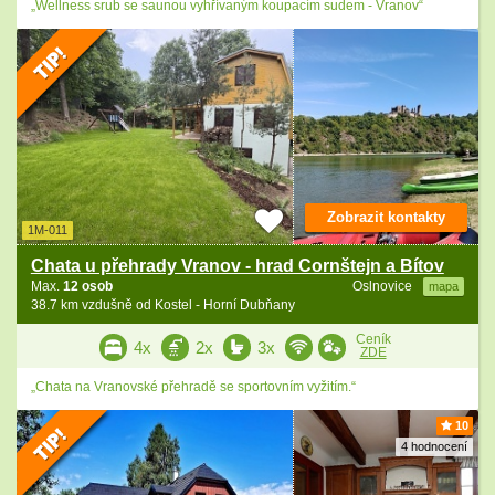
„Wellness srub se saunou vyhřívaným koupacím sudem - Vranov“
Zobrazit kontakty
1M-011
Chata u přehrady Vranov - hrad Cornštejn a Bítov
Max.
12 osob
Oslnovice
mapa
38.7 km vzdušně od Kostel - Horní Dubňany
Ceník
4x
2x
3x
ZDE
„Chata na Vranovské přehradě se sportovním vyžitím.“
10
4 hodnocení