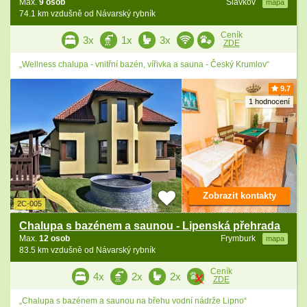
Max.
9 osob
Slavkov
mapa
74.1 km vzdušně od Návarský rybník
Ceník
3x
1x
3x
ZDE
„Wellness chalupa - vnitřní bazén, vířivka a sauna - Český Krumlov“
9.7
1 hodnocení
Zobrazit kontakty
2C-005
Chalupa s bazénem a saunou - Lipenská přehrada
Max.
12 osob
Frymburk
mapa
83.5 km vzdušně od Návarský rybník
Ceník
4x
2x
2x
ZDE
„Chalupa s bazénem a saunou na břehu vodní nádrže Lipno“