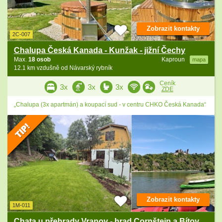
Zobrazit kontakty
2C-007
Chalupa Česká Kanada - Kunžak - jižní Čechy
Max.
18 osob
Kaproun
mapa
12.1 km vzdušně od Návarský rybník
Ceník
3x
3x
3x
ZDE
„Chalupa (3x apartmán) a koupací sud - v centru CHKO Česká Kanada“
Zobrazit kontakty
1M-011
Chata u přehrady Vranov - hrad Cornštejn a Bítov