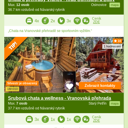
Max.
12 osob
Oslnovice
mapa
36.7 km vzdušně od Návarský rybník
Ceník
4x
2x
3x
ZDE
„Chata na Vranovské přehradě se sportovním vyžitím.“
10
1 hodnocení
Silvestr je obsazený
Zobrazit kontakty
1M-010
Srubová chata a wellness - Vranovská přehrada
Max.
7 osob
Starý Petřín
mapa
37.7 km vzdušně od Návarský rybník
Ceník
3x
1x
1x
ZDE