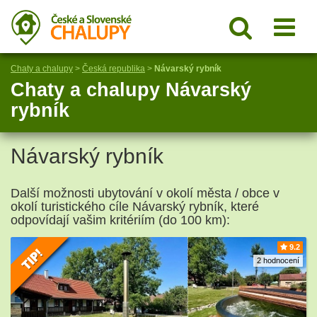
Chaty a chalupy
>
Česká republika
>
Návarský rybník
Chaty a chalupy Návarský
rybník
Návarský rybník
Další možnosti ubytování v okolí města / obce v
okolí turistického cíle Návarský rybník, které
odpovídají vašim kritériím (do 100 km):
9.2
2 hodnocení