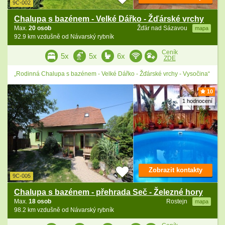
9C-002
Chalupa s bazénem - Velké Dářko - Žďárské vrchy
Max.
20 osob
Žďár nad Sázavou
mapa
92.9 km vzdušně od Návarský rybník
Ceník
5x
5x
6x
ZDE
„Rodinná Chalupa s bazénem - Velké Dářko - Žďárské vrchy - Vysočina“
10
1 hodnocení
Zobrazit kontakty
9C-005
Chalupa s bazénem - přehrada Seč - Železné hory
Max.
18 osob
Rostejn
mapa
98.2 km vzdušně od Návarský rybník