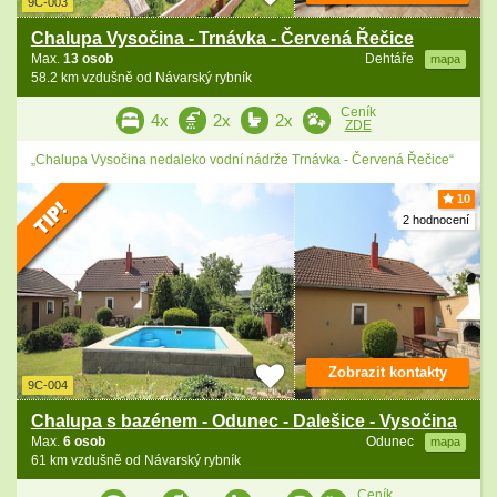
9C-003
Chalupa Vysočina - Trnávka - Červená Řečice
Max.
13 osob
Dehtáře
mapa
58.2 km vzdušně od Návarský rybník
Ceník
4x
2x
2x
ZDE
„Chalupa Vysočina nedaleko vodní nádrže Trnávka - Červená Řečice“
10
2 hodnocení
Zobrazit kontakty
9C-004
Chalupa s bazénem - Odunec - Dalešice - Vysočina
Max.
6 osob
Odunec
mapa
61 km vzdušně od Návarský rybník
Ceník