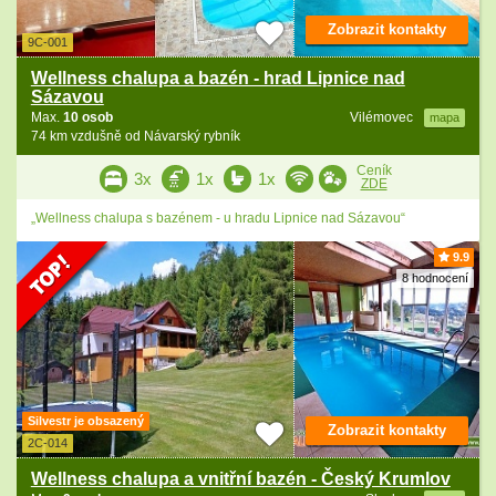
Zobrazit kontakty
9C-001
Wellness chalupa a bazén - hrad Lipnice nad
Sázavou
Max.
10 osob
Vilémovec
mapa
74 km vzdušně od Návarský rybník
Ceník
3x
1x
1x
ZDE
„Wellness chalupa s bazénem - u hradu Lipnice nad Sázavou“
9.9
8 hodnocení
Silvestr je obsazený
Zobrazit kontakty
2C-014
Wellness chalupa a vnitřní bazén - Český Krumlov