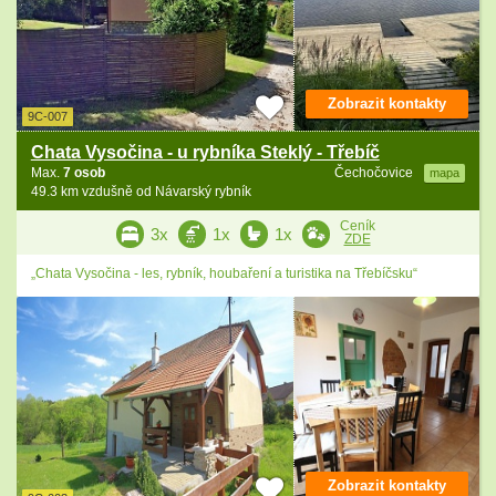
Zobrazit kontakty
9C-007
Chata Vysočina - u rybníka Steklý - Třebíč
Max.
7 osob
Čechočovice
mapa
49.3 km vzdušně od Návarský rybník
Ceník
3x
1x
1x
ZDE
„Chata Vysočina - les, rybník, houbaření a turistika na Třebíčsku“
Zobrazit kontakty