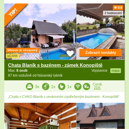
9.9
2 hodnocení
Silvestr je obsazený
Zobrazit kontakty
1C-005
Chata Blaník s bazénem - zámek Konopiště
Max.
8 osob
Vojslavice
mapa
87 km vzdušně od Návarský rybník
Ceník
3x
1x
1x
ZDE
„Chata v CHKO Blaník s venkovním zastřešeným bazénem - Konopiště“