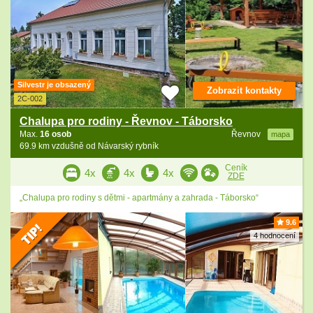
Silvestr je obsazený
Zobrazit kontakty
2C-002
Chalupa pro rodiny - Řevnov - Táborsko
Max.
16 osob
Řevnov
mapa
69.9 km vzdušně od Návarský rybník
Ceník
4x
4x
4x
ZDE
„Chalupa pro rodiny s dětmi - apartmány a zahrada - Táborsko“
9.6
4 hodnocení