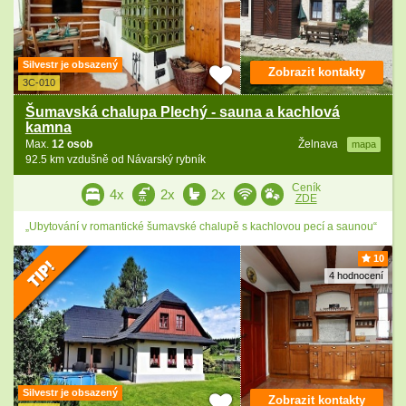
Silvestr je obsazený
Zobrazit kontakty
3C-010
Šumavská chalupa Plechý - sauna a kachlová
kamna
Max.
12 osob
Želnava
mapa
92.5 km vzdušně od Návarský rybník
Ceník
4x
2x
2x
ZDE
„Ubytování v romantické šumavské chalupě s kachlovou pecí a saunou“
10
4 hodnocení
Silvestr je obsazený
Zobrazit kontakty