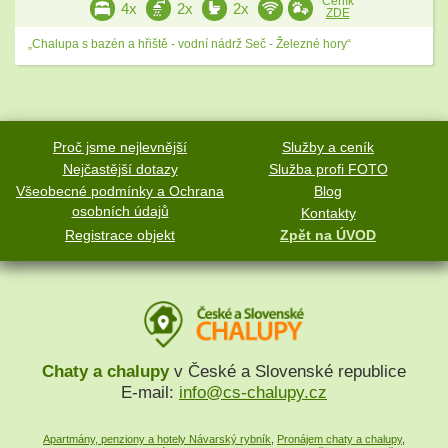
Ceník
4x
2x
2x
ZDE
„Chalupa s bazén a hřiště - vodní nádrž Seč - Železné hory“
Proč jsme nejlevnější
Služby a ceník
Nejčastější dotazy
Služba profi FOTO
Všeobecné podmínky a Ochrana
Blog
osobních údajů
Kontakty
Registrace objekt
Zpět na ÚVOD
Chaty a chalupy
v České a Slovenské republice
E-mail:
info@cs-chalupy.cz
Apartmány, penziony a hotely Návarský rybník
,
Pronájem chaty a chalupy
,