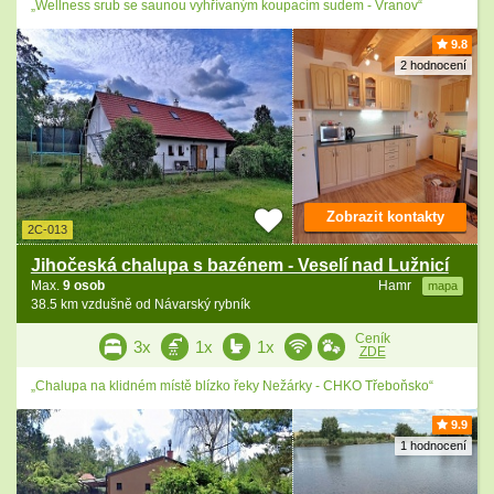
„Wellness srub se saunou vyhřívaným koupacím sudem - Vranov“
9.8
2 hodnocení
Zobrazit kontakty
2C-013
Jihočeská chalupa s bazénem - Veselí nad Lužnicí
Max.
9 osob
Hamr
mapa
38.5 km vzdušně od Návarský rybník
Ceník
3x
1x
1x
ZDE
„Chalupa na klidném místě blízko řeky Nežárky - CHKO Třeboňsko“
9.9
1 hodnocení