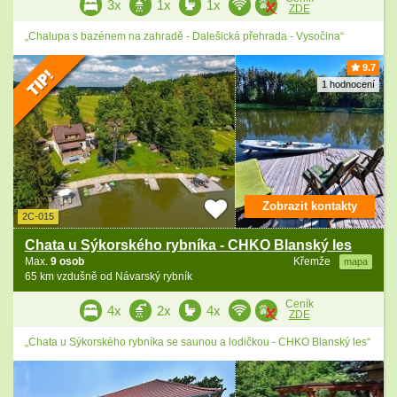
3x
1x
1x
ZDE
„Chalupa s bazénem na zahradě - Dalešická přehrada - Vysočina“
9.7
1 hodnocení
Zobrazit kontakty
2C-015
Chata u Sýkorského rybníka - CHKO Blanský les
Max.
9 osob
Křemže
mapa
65 km vzdušně od Návarský rybník
Ceník
4x
2x
4x
ZDE
„Chata u Sýkorského rybníka se saunou a lodičkou - CHKO Blanský les“